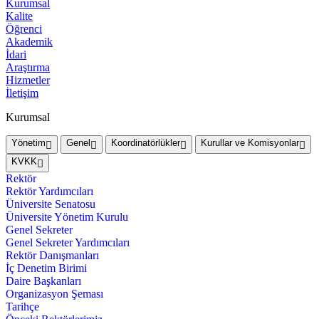
Kurumsal
Kalite
Öğrenci
Akademik
İdari
Araştırma
Hizmetler
İletişim
Kurumsal
Yönetim
Genel
Koordinatörlükler
Kurullar ve Komisyonlar
KVKK
Rektör
Rektör Yardımcıları
Üniversite Senatosu
Üniversite Yönetim Kurulu
Genel Sekreter
Genel Sekreter Yardımcıları
Rektör Danışmanları
İç Denetim Birimi
Daire Başkanları
Organizasyon Şeması
Tarihçe