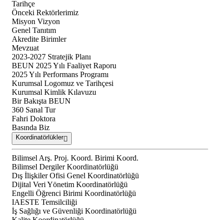
Tarihçe
Önceki Rektörlerimiz
Misyon Vizyon
Genel Tanıtım
Akredite Birimler
Mevzuat
2023-2027 Stratejik Planı
BEUN 2025 Yılı Faaliyet Raporu
2025 Yılı Performans Programı
Kurumsal Logomuz ve Tarihçesi
Kurumsal Kimlik Kılavuzu
Bir Bakışta BEUN
360 Sanal Tur
Fahri Doktora
Basında Biz
Koordinatörlükler
Bilimsel Arş. Proj. Koord. Birimi Koord.
Bilimsel Dergiler Koordinatörlüğü
Dış İlişkiler Ofisi Genel Koordinatörlüğü
Dijital Veri Yönetim Koordinatörlüğü
Engelli Öğrenci Birimi Koordinatörlüğü
IAESTE Temsilciliği
İş Sağlığı ve Güvenliği Koordinatörlüğü
Kalite Koordinatörlüğü