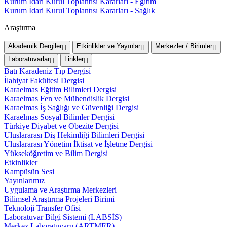
Kurum İdari Kurul Toplantısı Kararları - Eğitim
Kurum İdari Kurul Toplantısı Kararları - Sağlık
Araştırma
Akademik Dergiler
Etkinlikler ve Yayınlar
Merkezler / Birimler
Laboratuvarlar
Linkler
Batı Karadeniz Tıp Dergisi
İlahiyat Fakültesi Dergisi
Karaelmas Eğitim Bilimleri Dergisi
Karaelmas Fen ve Mühendislik Dergisi
Karaelmas İş Sağlığı ve Güvenliği Dergisi
Karaelmas Sosyal Bilimler Dergisi
Türkiye Diyabet ve Obezite Dergisi
Uluslararası Diş Hekimliği Bilimleri Dergisi
Uluslararası Yönetim İktisat ve İşletme Dergisi
Yükseköğretim ve Bilim Dergisi
Etkinlikler
Kampüsün Sesi
Yayınlarımız
Uygulama ve Araştırma Merkezleri
Bilimsel Araştırma Projeleri Birimi
Teknoloji Transfer Ofisi
Laboratuvar Bilgi Sistemi (LABSİS)
Merkez Laboratuvaru (ARTMER)