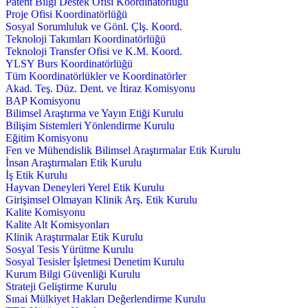
Patent Bilgi Destek Ofisi Koordinatörlüğü
Proje Ofisi Koordinatörlüğü
Sosyal Sorumluluk ve Gönl. Çlş. Koord.
Teknoloji Takımları Koordinatörlüğü
Teknoloji Transfer Ofisi ve K.M. Koord.
YLSY Burs Koordinatörlüğü
Tüm Koordinatörlükler ve Koordinatörler
Akad. Teş. Düz. Dent. ve İtiraz Komisyonu
BAP Komisyonu
Bilimsel Araştırma ve Yayın Etiği Kurulu
Bilişim Sistemleri Yönlendirme Kurulu
Eğitim Komisyonu
Fen ve Mühendislik Bilimsel Araştırmalar Etik Kurulu
İnsan Araştırmaları Etik Kurulu
İş Etik Kurulu
Hayvan Deneyleri Yerel Etik Kurulu
Girişimsel Olmayan Klinik Arş. Etik Kurulu
Kalite Komisyonu
Kalite Alt Komisyonları
Klinik Araştırmalar Etik Kurulu
Sosyal Tesis Yürütme Kurulu
Sosyal Tesisler İşletmesi Denetim Kurulu
Kurum Bilgi Güvenliği Kurulu
Strateji Geliştirme Kurulu
Sınai Mülkiyet Hakları Değerlendirme Kurulu