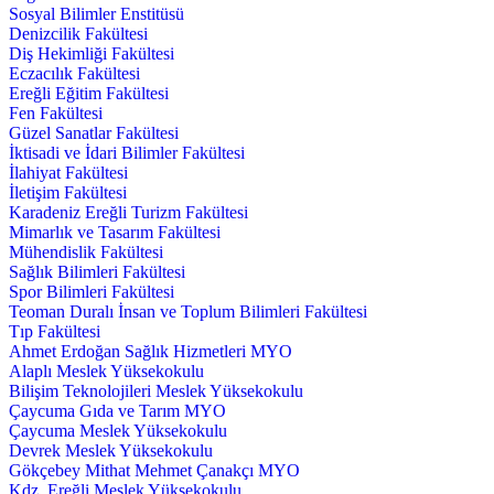
Sosyal Bilimler Enstitüsü
Denizcilik Fakültesi
Diş Hekimliği Fakültesi
Eczacılık Fakültesi
Ereğli Eğitim Fakültesi
Fen Fakültesi
Güzel Sanatlar Fakültesi
İktisadi ve İdari Bilimler Fakültesi
İlahiyat Fakültesi
İletişim Fakültesi
Karadeniz Ereğli Turizm Fakültesi
Mimarlık ve Tasarım Fakültesi
Mühendislik Fakültesi
Sağlık Bilimleri Fakültesi
Spor Bilimleri Fakültesi
Teoman Duralı İnsan ve Toplum Bilimleri Fakültesi
Tıp Fakültesi
Ahmet Erdoğan Sağlık Hizmetleri MYO
Alaplı Meslek Yüksekokulu
Bilişim Teknolojileri Meslek Yüksekokulu
Çaycuma Gıda ve Tarım MYO
Çaycuma Meslek Yüksekokulu
Devrek Meslek Yüksekokulu
Gökçebey Mithat Mehmet Çanakçı MYO
Kdz. Ereğli Meslek Yüksekokulu