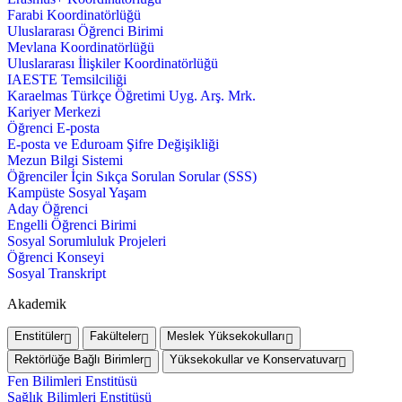
Farabi Koordinatörlüğü
Uluslararası Öğrenci Birimi
Mevlana Koordinatörlüğü
Uluslararası İlişkiler Koordinatörlüğü
IAESTE Temsilciliği
Karaelmas Türkçe Öğretimi Uyg. Arş. Mrk.
Kariyer Merkezi
Öğrenci E-posta
E-posta ve Eduroam Şifre Değişikliği
Mezun Bilgi Sistemi
Öğrenciler İçin Sıkça Sorulan Sorular (SSS)
Kampüste Sosyal Yaşam
Aday Öğrenci
Engelli Öğrenci Birimi
Sosyal Sorumluluk Projeleri
Öğrenci Konseyi
Sosyal Transkript
Akademik
Enstitüler
Fakülteler
Meslek Yüksekokulları
Rektörlüğe Bağlı Birimler
Yüksekokullar ve Konservatuvar
Fen Bilimleri Enstitüsü
Sağlık Bilimleri Enstitüsü