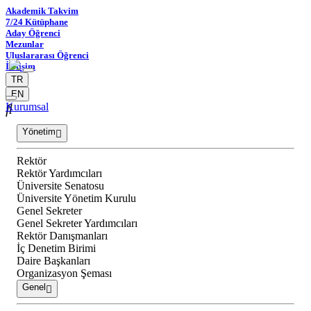
Akademik Takvim
7/24 Kütüphane
Aday Öğrenci
Mezunlar
Uluslararası Öğrenci
İletişim
TR
EN
Kurumsal
Yönetim
Rektör
Rektör Yardımcıları
Üniversite Senatosu
Üniversite Yönetim Kurulu
Genel Sekreter
Genel Sekreter Yardımcıları
Rektör Danışmanları
İç Denetim Birimi
Daire Başkanları
Organizasyon Şeması
Genel