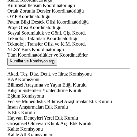
Kurumsal İletişim Koordinatörlüğü
Ortak Zorunlu Dersler Koordinatörlüğü
ÖYP Koordinatörlüğü
Patent Bilgi Destek Ofisi Koordinatörlüğü
Proje Ofisi Koordinatörlüğü
Sosyal Sorumluluk ve Gönl. Çlş. Koord.
Teknoloji Takımları Koordinatörlüğü
Teknoloji Transfer Ofisi ve K.M. Koord.
YLSY Burs Koordinatörlüğü
Tüm Koordinatörlükler ve Koordinatörler
Kurullar ve Komisyonlar
Akad. Teş. Düz. Dent. ve İtiraz Komisyonu
BAP Komisyonu
Bilimsel Araştırma ve Yayın Etiği Kurulu
Bilişim Sistemleri Yönlendirme Kurulu
Eğitim Komisyonu
Fen ve Mühendislik Bilimsel Araştırmalar Etik Kurulu
İnsan Araştırmaları Etik Kurulu
İş Etik Kurulu
Hayvan Deneyleri Yerel Etik Kurulu
Girişimsel Olmayan Klinik Arş. Etik Kurulu
Kalite Komisyonu
Kalite Alt Komisyonları