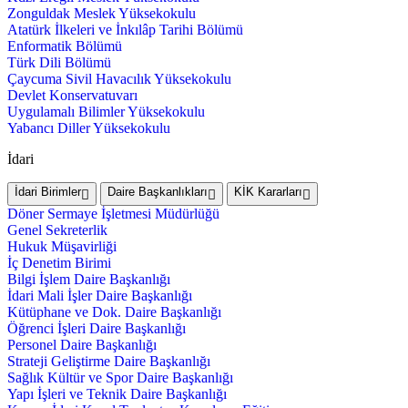
Zonguldak Meslek Yüksekokulu
Atatürk İlkeleri ve İnkılâp Tarihi Bölümü
Enformatik Bölümü
Türk Dili Bölümü
Çaycuma Sivil Havacılık Yüksekokulu
Devlet Konservatuvarı
Uygulamalı Bilimler Yüksekokulu
Yabancı Diller Yüksekokulu
İdari
İdari Birimler
Daire Başkanlıkları
KİK Kararları
Döner Sermaye İşletmesi Müdürlüğü
Genel Sekreterlik
Hukuk Müşavirliği
İç Denetim Birimi
Bilgi İşlem Daire Başkanlığı
İdari Mali İşler Daire Başkanlığı
Kütüphane ve Dok. Daire Başkanlığı
Öğrenci İşleri Daire Başkanlığı
Personel Daire Başkanlığı
Strateji Geliştirme Daire Başkanlığı
Sağlık Kültür ve Spor Daire Başkanlığı
Yapı İşleri ve Teknik Daire Başkanlığı