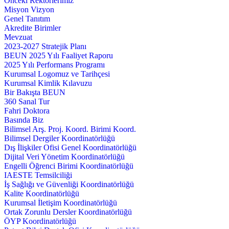
Önceki Rektörlerimiz
Misyon Vizyon
Genel Tanıtım
Akredite Birimler
Mevzuat
2023-2027 Stratejik Planı
BEUN 2025 Yılı Faaliyet Raporu
2025 Yılı Performans Programı
Kurumsal Logomuz ve Tarihçesi
Kurumsal Kimlik Kılavuzu
Bir Bakışta BEUN
360 Sanal Tur
Fahri Doktora
Basında Biz
Bilimsel Arş. Proj. Koord. Birimi Koord.
Bilimsel Dergiler Koordinatörlüğü
Dış İlişkiler Ofisi Genel Koordinatörlüğü
Dijital Veri Yönetim Koordinatörlüğü
Engelli Öğrenci Birimi Koordinatörlüğü
IAESTE Temsilciliği
İş Sağlığı ve Güvenliği Koordinatörlüğü
Kalite Koordinatörlüğü
Kurumsal İletişim Koordinatörlüğü
Ortak Zorunlu Dersler Koordinatörlüğü
ÖYP Koordinatörlüğü