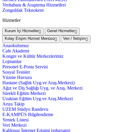
Veritabanı & Araştırma Hizmetleri
Zonguldak Teknokent
Hizmetler
Kurum İçi Hizmetler
Genel Hizmetler
Kolay Erişim Hizmet Menüsü
Veri / İletişim
Anaokulumuz
Cafe Akademi
Kongre ve Kültür Merkezlerimiz
Lojmanlar
Personel E-Posta Servisi
Sosyal Tesisler
Yüzme Havuzu
Hastane (Sağlık Uyg.ve Araş.Merkezi)
Ağız ve Diş Sağlığı Uyg. ve Araş. Merkezi
Sürekli Eğitim Merkezi
Uzaktan Eğitim Uyg.ve Araş.Merkezi
Arıza Takip
UZEM Stüdyo Randevu
E-KAMPÜS Bilgilendirme
Yemek Listesi
Veri Merkezi
Kablosuz İnternet Erişimi (eduroam)