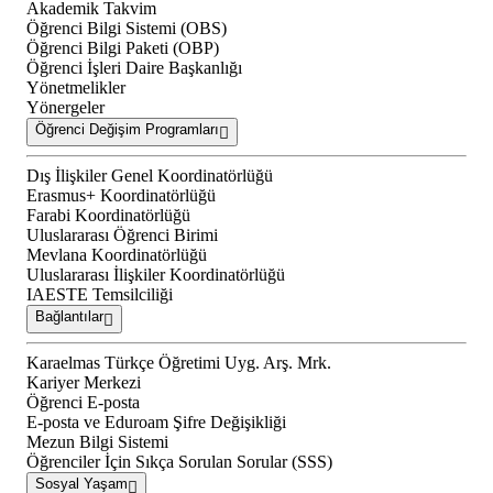
Akademik Takvim
Öğrenci Bilgi Sistemi (OBS)
Öğrenci Bilgi Paketi (OBP)
Öğrenci İşleri Daire Başkanlığı
Yönetmelikler
Yönergeler
Öğrenci Değişim Programları
Dış İlişkiler Genel Koordinatörlüğü
Erasmus+ Koordinatörlüğü
Farabi Koordinatörlüğü
Uluslararası Öğrenci Birimi
Mevlana Koordinatörlüğü
Uluslararası İlişkiler Koordinatörlüğü
IAESTE Temsilciliği
Bağlantılar
Karaelmas Türkçe Öğretimi Uyg. Arş. Mrk.
Kariyer Merkezi
Öğrenci E-posta
E-posta ve Eduroam Şifre Değişikliği
Mezun Bilgi Sistemi
Öğrenciler İçin Sıkça Sorulan Sorular (SSS)
Sosyal Yaşam