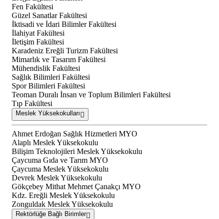
Fen Fakültesi
Güzel Sanatlar Fakültesi
İktisadi ve İdari Bilimler Fakültesi
İlahiyat Fakültesi
İletişim Fakültesi
Karadeniz Ereğli Turizm Fakültesi
Mimarlık ve Tasarım Fakültesi
Mühendislik Fakültesi
Sağlık Bilimleri Fakültesi
Spor Bilimleri Fakültesi
Teoman Duralı İnsan ve Toplum Bilimleri Fakültesi
Tıp Fakültesi
Meslek Yüksekokulları
Ahmet Erdoğan Sağlık Hizmetleri MYO
Alaplı Meslek Yüksekokulu
Bilişim Teknolojileri Meslek Yüksekokulu
Çaycuma Gıda ve Tarım MYO
Çaycuma Meslek Yüksekokulu
Devrek Meslek Yüksekokulu
Gökçebey Mithat Mehmet Çanakçı MYO
Kdz. Ereğli Meslek Yüksekokulu
Zonguldak Meslek Yüksekokulu
Rektörlüğe Bağlı Birimler