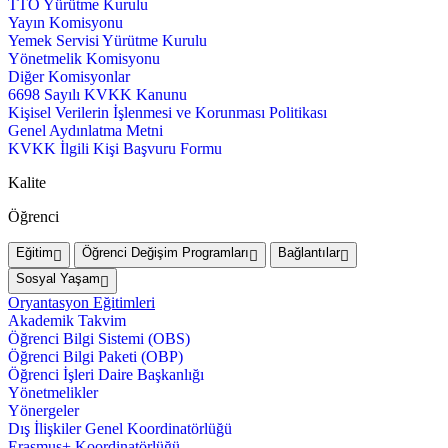
TTO Yürütme Kurulu
Yayın Komisyonu
Yemek Servisi Yürütme Kurulu
Yönetmelik Komisyonu
Diğer Komisyonlar
6698 Sayılı KVKK Kanunu
Kişisel Verilerin İşlenmesi ve Korunması Politikası
Genel Aydınlatma Metni
KVKK İlgili Kişi Başvuru Formu
Kalite
Öğrenci
Eğitim
Öğrenci Değişim Programları
Bağlantılar
Sosyal Yaşam
Oryantasyon Eğitimleri
Akademik Takvim
Öğrenci Bilgi Sistemi (OBS)
Öğrenci Bilgi Paketi (OBP)
Öğrenci İşleri Daire Başkanlığı
Yönetmelikler
Yönergeler
Dış İlişkiler Genel Koordinatörlüğü
Erasmus+ Koordinatörlüğü