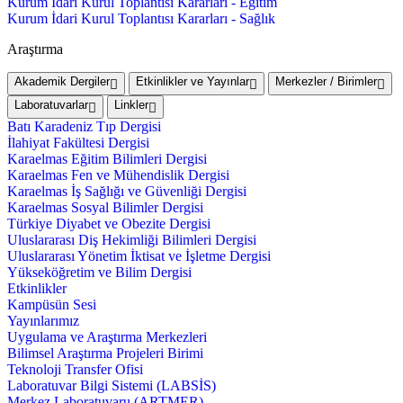
Kurum İdari Kurul Toplantısı Kararları - Eğitim
Kurum İdari Kurul Toplantısı Kararları - Sağlık
Araştırma
Akademik Dergiler
Etkinlikler ve Yayınlar
Merkezler / Birimler
Laboratuvarlar
Linkler
Batı Karadeniz Tıp Dergisi
İlahiyat Fakültesi Dergisi
Karaelmas Eğitim Bilimleri Dergisi
Karaelmas Fen ve Mühendislik Dergisi
Karaelmas İş Sağlığı ve Güvenliği Dergisi
Karaelmas Sosyal Bilimler Dergisi
Türkiye Diyabet ve Obezite Dergisi
Uluslararası Diş Hekimliği Bilimleri Dergisi
Uluslararası Yönetim İktisat ve İşletme Dergisi
Yükseköğretim ve Bilim Dergisi
Etkinlikler
Kampüsün Sesi
Yayınlarımız
Uygulama ve Araştırma Merkezleri
Bilimsel Araştırma Projeleri Birimi
Teknoloji Transfer Ofisi
Laboratuvar Bilgi Sistemi (LABSİS)
Merkez Laboratuvaru (ARTMER)