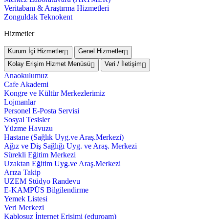
Veritabanı & Araştırma Hizmetleri
Zonguldak Teknokent
Hizmetler
Kurum İçi Hizmetler
Genel Hizmetler
Kolay Erişim Hizmet Menüsü
Veri / İletişim
Anaokulumuz
Cafe Akademi
Kongre ve Kültür Merkezlerimiz
Lojmanlar
Personel E-Posta Servisi
Sosyal Tesisler
Yüzme Havuzu
Hastane (Sağlık Uyg.ve Araş.Merkezi)
Ağız ve Diş Sağlığı Uyg. ve Araş. Merkezi
Sürekli Eğitim Merkezi
Uzaktan Eğitim Uyg.ve Araş.Merkezi
Arıza Takip
UZEM Stüdyo Randevu
E-KAMPÜS Bilgilendirme
Yemek Listesi
Veri Merkezi
Kablosuz İnternet Erişimi (eduroam)