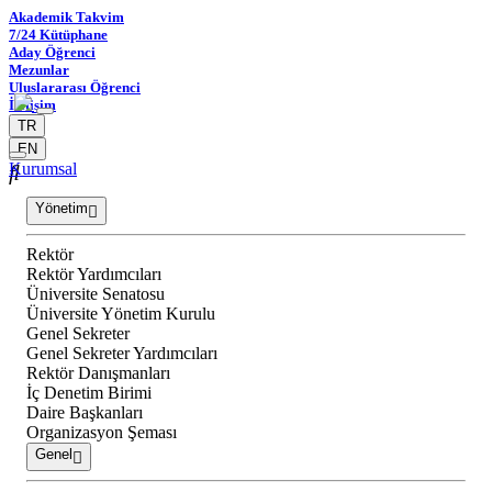
Akademik Takvim
7/24 Kütüphane
Aday Öğrenci
Mezunlar
Uluslararası Öğrenci
İletişim
TR
EN
Kurumsal
Yönetim
Rektör
Rektör Yardımcıları
Üniversite Senatosu
Üniversite Yönetim Kurulu
Genel Sekreter
Genel Sekreter Yardımcıları
Rektör Danışmanları
İç Denetim Birimi
Daire Başkanları
Organizasyon Şeması
Genel