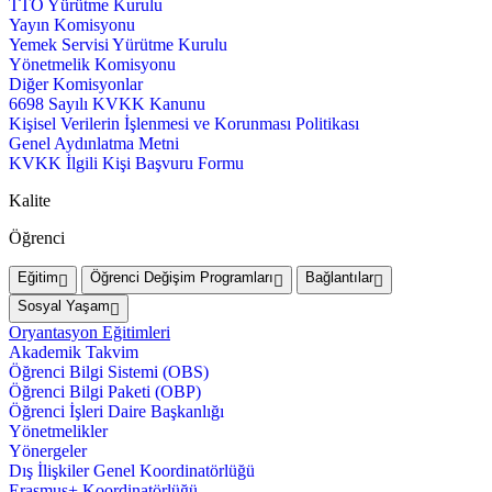
TTO Yürütme Kurulu
Yayın Komisyonu
Yemek Servisi Yürütme Kurulu
Yönetmelik Komisyonu
Diğer Komisyonlar
6698 Sayılı KVKK Kanunu
Kişisel Verilerin İşlenmesi ve Korunması Politikası
Genel Aydınlatma Metni
KVKK İlgili Kişi Başvuru Formu
Kalite
Öğrenci
Eğitim
Öğrenci Değişim Programları
Bağlantılar
Sosyal Yaşam
Oryantasyon Eğitimleri
Akademik Takvim
Öğrenci Bilgi Sistemi (OBS)
Öğrenci Bilgi Paketi (OBP)
Öğrenci İşleri Daire Başkanlığı
Yönetmelikler
Yönergeler
Dış İlişkiler Genel Koordinatörlüğü
Erasmus+ Koordinatörlüğü