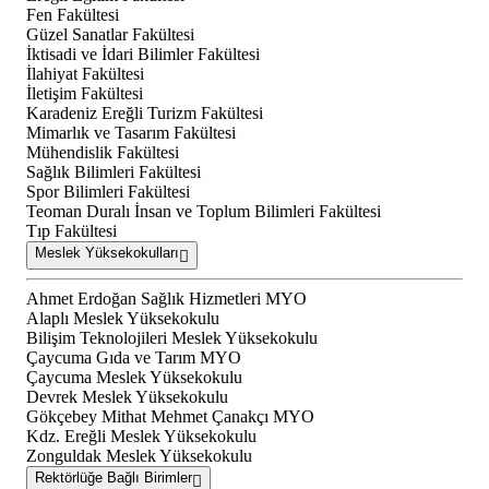
Fen Fakültesi
Güzel Sanatlar Fakültesi
İktisadi ve İdari Bilimler Fakültesi
İlahiyat Fakültesi
İletişim Fakültesi
Karadeniz Ereğli Turizm Fakültesi
Mimarlık ve Tasarım Fakültesi
Mühendislik Fakültesi
Sağlık Bilimleri Fakültesi
Spor Bilimleri Fakültesi
Teoman Duralı İnsan ve Toplum Bilimleri Fakültesi
Tıp Fakültesi
Meslek Yüksekokulları
Ahmet Erdoğan Sağlık Hizmetleri MYO
Alaplı Meslek Yüksekokulu
Bilişim Teknolojileri Meslek Yüksekokulu
Çaycuma Gıda ve Tarım MYO
Çaycuma Meslek Yüksekokulu
Devrek Meslek Yüksekokulu
Gökçebey Mithat Mehmet Çanakçı MYO
Kdz. Ereğli Meslek Yüksekokulu
Zonguldak Meslek Yüksekokulu
Rektörlüğe Bağlı Birimler