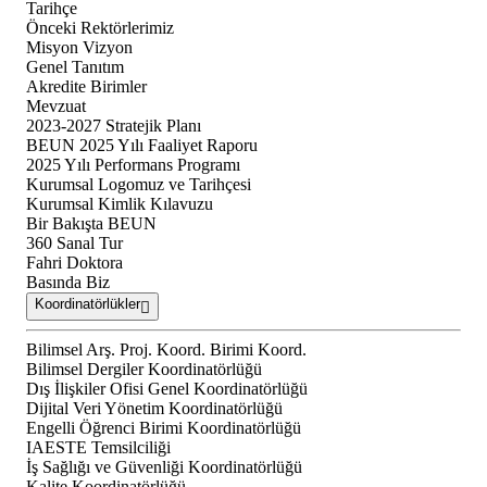
Tarihçe
Önceki Rektörlerimiz
Misyon Vizyon
Genel Tanıtım
Akredite Birimler
Mevzuat
2023-2027 Stratejik Planı
BEUN 2025 Yılı Faaliyet Raporu
2025 Yılı Performans Programı
Kurumsal Logomuz ve Tarihçesi
Kurumsal Kimlik Kılavuzu
Bir Bakışta BEUN
360 Sanal Tur
Fahri Doktora
Basında Biz
Koordinatörlükler
Bilimsel Arş. Proj. Koord. Birimi Koord.
Bilimsel Dergiler Koordinatörlüğü
Dış İlişkiler Ofisi Genel Koordinatörlüğü
Dijital Veri Yönetim Koordinatörlüğü
Engelli Öğrenci Birimi Koordinatörlüğü
IAESTE Temsilciliği
İş Sağlığı ve Güvenliği Koordinatörlüğü
Kalite Koordinatörlüğü