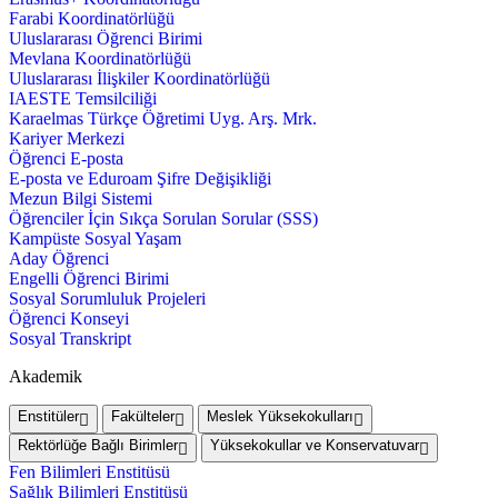
Farabi Koordinatörlüğü
Uluslararası Öğrenci Birimi
Mevlana Koordinatörlüğü
Uluslararası İlişkiler Koordinatörlüğü
IAESTE Temsilciliği
Karaelmas Türkçe Öğretimi Uyg. Arş. Mrk.
Kariyer Merkezi
Öğrenci E-posta
E-posta ve Eduroam Şifre Değişikliği
Mezun Bilgi Sistemi
Öğrenciler İçin Sıkça Sorulan Sorular (SSS)
Kampüste Sosyal Yaşam
Aday Öğrenci
Engelli Öğrenci Birimi
Sosyal Sorumluluk Projeleri
Öğrenci Konseyi
Sosyal Transkript
Akademik
Enstitüler
Fakülteler
Meslek Yüksekokulları
Rektörlüğe Bağlı Birimler
Yüksekokullar ve Konservatuvar
Fen Bilimleri Enstitüsü
Sağlık Bilimleri Enstitüsü