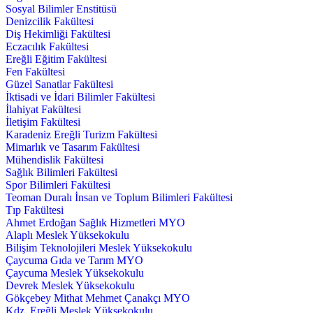
Sosyal Bilimler Enstitüsü
Denizcilik Fakültesi
Diş Hekimliği Fakültesi
Eczacılık Fakültesi
Ereğli Eğitim Fakültesi
Fen Fakültesi
Güzel Sanatlar Fakültesi
İktisadi ve İdari Bilimler Fakültesi
İlahiyat Fakültesi
İletişim Fakültesi
Karadeniz Ereğli Turizm Fakültesi
Mimarlık ve Tasarım Fakültesi
Mühendislik Fakültesi
Sağlık Bilimleri Fakültesi
Spor Bilimleri Fakültesi
Teoman Duralı İnsan ve Toplum Bilimleri Fakültesi
Tıp Fakültesi
Ahmet Erdoğan Sağlık Hizmetleri MYO
Alaplı Meslek Yüksekokulu
Bilişim Teknolojileri Meslek Yüksekokulu
Çaycuma Gıda ve Tarım MYO
Çaycuma Meslek Yüksekokulu
Devrek Meslek Yüksekokulu
Gökçebey Mithat Mehmet Çanakçı MYO
Kdz. Ereğli Meslek Yüksekokulu