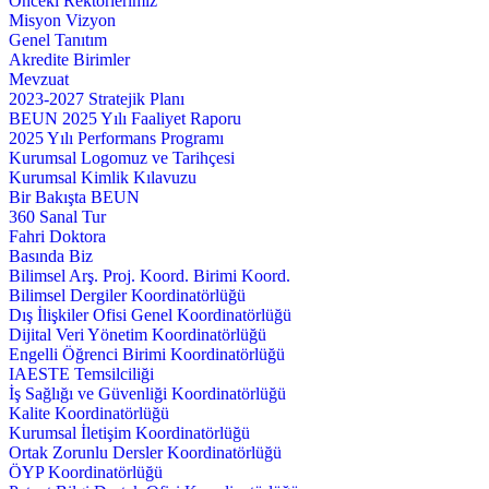
Önceki Rektörlerimiz
Misyon Vizyon
Genel Tanıtım
Akredite Birimler
Mevzuat
2023-2027 Stratejik Planı
BEUN 2025 Yılı Faaliyet Raporu
2025 Yılı Performans Programı
Kurumsal Logomuz ve Tarihçesi
Kurumsal Kimlik Kılavuzu
Bir Bakışta BEUN
360 Sanal Tur
Fahri Doktora
Basında Biz
Bilimsel Arş. Proj. Koord. Birimi Koord.
Bilimsel Dergiler Koordinatörlüğü
Dış İlişkiler Ofisi Genel Koordinatörlüğü
Dijital Veri Yönetim Koordinatörlüğü
Engelli Öğrenci Birimi Koordinatörlüğü
IAESTE Temsilciliği
İş Sağlığı ve Güvenliği Koordinatörlüğü
Kalite Koordinatörlüğü
Kurumsal İletişim Koordinatörlüğü
Ortak Zorunlu Dersler Koordinatörlüğü
ÖYP Koordinatörlüğü