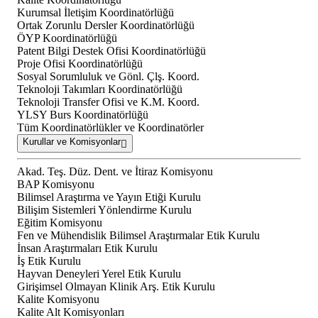
Kurumsal İletişim Koordinatörlüğü
Ortak Zorunlu Dersler Koordinatörlüğü
ÖYP Koordinatörlüğü
Patent Bilgi Destek Ofisi Koordinatörlüğü
Proje Ofisi Koordinatörlüğü
Sosyal Sorumluluk ve Gönl. Çlş. Koord.
Teknoloji Takımları Koordinatörlüğü
Teknoloji Transfer Ofisi ve K.M. Koord.
YLSY Burs Koordinatörlüğü
Tüm Koordinatörlükler ve Koordinatörler
Kurullar ve Komisyonlar
Akad. Teş. Düz. Dent. ve İtiraz Komisyonu
BAP Komisyonu
Bilimsel Araştırma ve Yayın Etiği Kurulu
Bilişim Sistemleri Yönlendirme Kurulu
Eğitim Komisyonu
Fen ve Mühendislik Bilimsel Araştırmalar Etik Kurulu
İnsan Araştırmaları Etik Kurulu
İş Etik Kurulu
Hayvan Deneyleri Yerel Etik Kurulu
Girişimsel Olmayan Klinik Arş. Etik Kurulu
Kalite Komisyonu
Kalite Alt Komisyonları