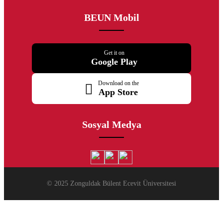
BEUN Mobil
Get it on
Google Play
Download on the
App Store
Sosyal Medya
© 2025 Zonguldak Bülent Ecevit Üniversitesi