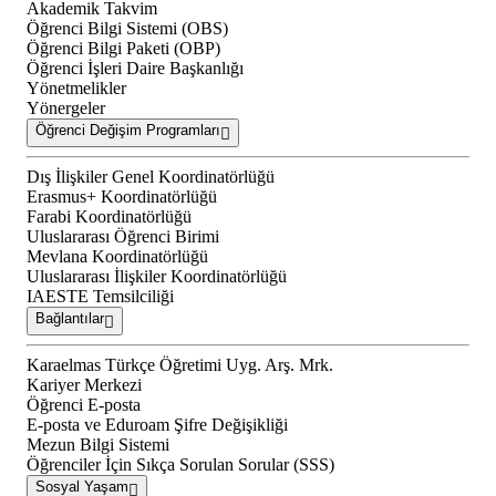
Akademik Takvim
Öğrenci Bilgi Sistemi (OBS)
Öğrenci Bilgi Paketi (OBP)
Öğrenci İşleri Daire Başkanlığı
Yönetmelikler
Yönergeler
Öğrenci Değişim Programları
Dış İlişkiler Genel Koordinatörlüğü
Erasmus+ Koordinatörlüğü
Farabi Koordinatörlüğü
Uluslararası Öğrenci Birimi
Mevlana Koordinatörlüğü
Uluslararası İlişkiler Koordinatörlüğü
IAESTE Temsilciliği
Bağlantılar
Karaelmas Türkçe Öğretimi Uyg. Arş. Mrk.
Kariyer Merkezi
Öğrenci E-posta
E-posta ve Eduroam Şifre Değişikliği
Mezun Bilgi Sistemi
Öğrenciler İçin Sıkça Sorulan Sorular (SSS)
Sosyal Yaşam