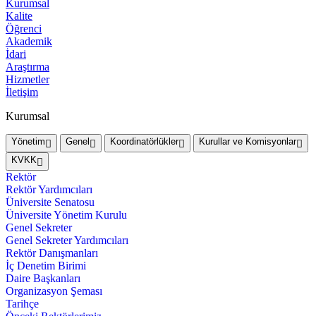
Kurumsal
Kalite
Öğrenci
Akademik
İdari
Araştırma
Hizmetler
İletişim
Kurumsal
Yönetim
Genel
Koordinatörlükler
Kurullar ve Komisyonlar
KVKK
Rektör
Rektör Yardımcıları
Üniversite Senatosu
Üniversite Yönetim Kurulu
Genel Sekreter
Genel Sekreter Yardımcıları
Rektör Danışmanları
İç Denetim Birimi
Daire Başkanları
Organizasyon Şeması
Tarihçe