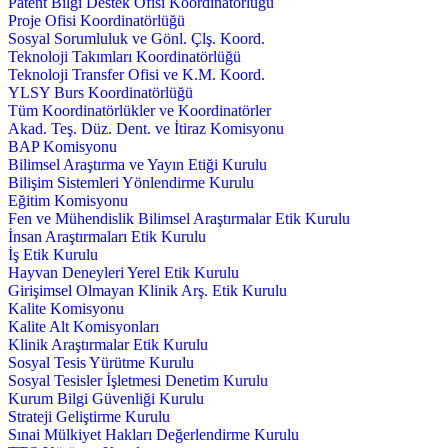
Patent Bilgi Destek Ofisi Koordinatörlüğü
Proje Ofisi Koordinatörlüğü
Sosyal Sorumluluk ve Gönl. Çlş. Koord.
Teknoloji Takımları Koordinatörlüğü
Teknoloji Transfer Ofisi ve K.M. Koord.
YLSY Burs Koordinatörlüğü
Tüm Koordinatörlükler ve Koordinatörler
Akad. Teş. Düz. Dent. ve İtiraz Komisyonu
BAP Komisyonu
Bilimsel Araştırma ve Yayın Etiği Kurulu
Bilişim Sistemleri Yönlendirme Kurulu
Eğitim Komisyonu
Fen ve Mühendislik Bilimsel Araştırmalar Etik Kurulu
İnsan Araştırmaları Etik Kurulu
İş Etik Kurulu
Hayvan Deneyleri Yerel Etik Kurulu
Girişimsel Olmayan Klinik Arş. Etik Kurulu
Kalite Komisyonu
Kalite Alt Komisyonları
Klinik Araştırmalar Etik Kurulu
Sosyal Tesis Yürütme Kurulu
Sosyal Tesisler İşletmesi Denetim Kurulu
Kurum Bilgi Güvenliği Kurulu
Strateji Geliştirme Kurulu
Sınai Mülkiyet Hakları Değerlendirme Kurulu