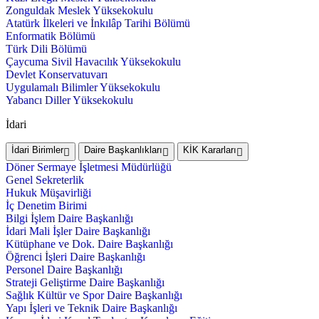
Zonguldak Meslek Yüksekokulu
Atatürk İlkeleri ve İnkılâp Tarihi Bölümü
Enformatik Bölümü
Türk Dili Bölümü
Çaycuma Sivil Havacılık Yüksekokulu
Devlet Konservatuvarı
Uygulamalı Bilimler Yüksekokulu
Yabancı Diller Yüksekokulu
İdari
İdari Birimler
Daire Başkanlıkları
KİK Kararları
Döner Sermaye İşletmesi Müdürlüğü
Genel Sekreterlik
Hukuk Müşavirliği
İç Denetim Birimi
Bilgi İşlem Daire Başkanlığı
İdari Mali İşler Daire Başkanlığı
Kütüphane ve Dok. Daire Başkanlığı
Öğrenci İşleri Daire Başkanlığı
Personel Daire Başkanlığı
Strateji Geliştirme Daire Başkanlığı
Sağlık Kültür ve Spor Daire Başkanlığı
Yapı İşleri ve Teknik Daire Başkanlığı