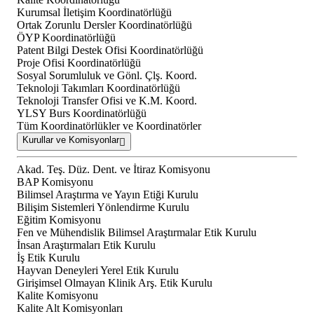
Kurumsal İletişim Koordinatörlüğü
Ortak Zorunlu Dersler Koordinatörlüğü
ÖYP Koordinatörlüğü
Patent Bilgi Destek Ofisi Koordinatörlüğü
Proje Ofisi Koordinatörlüğü
Sosyal Sorumluluk ve Gönl. Çlş. Koord.
Teknoloji Takımları Koordinatörlüğü
Teknoloji Transfer Ofisi ve K.M. Koord.
YLSY Burs Koordinatörlüğü
Tüm Koordinatörlükler ve Koordinatörler
Kurullar ve Komisyonlar
Akad. Teş. Düz. Dent. ve İtiraz Komisyonu
BAP Komisyonu
Bilimsel Araştırma ve Yayın Etiği Kurulu
Bilişim Sistemleri Yönlendirme Kurulu
Eğitim Komisyonu
Fen ve Mühendislik Bilimsel Araştırmalar Etik Kurulu
İnsan Araştırmaları Etik Kurulu
İş Etik Kurulu
Hayvan Deneyleri Yerel Etik Kurulu
Girişimsel Olmayan Klinik Arş. Etik Kurulu
Kalite Komisyonu
Kalite Alt Komisyonları