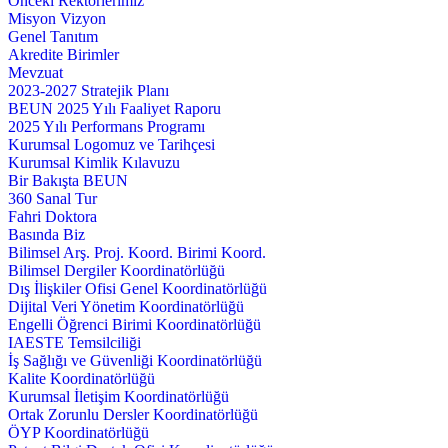
Önceki Rektörlerimiz
Misyon Vizyon
Genel Tanıtım
Akredite Birimler
Mevzuat
2023-2027 Stratejik Planı
BEUN 2025 Yılı Faaliyet Raporu
2025 Yılı Performans Programı
Kurumsal Logomuz ve Tarihçesi
Kurumsal Kimlik Kılavuzu
Bir Bakışta BEUN
360 Sanal Tur
Fahri Doktora
Basında Biz
Bilimsel Arş. Proj. Koord. Birimi Koord.
Bilimsel Dergiler Koordinatörlüğü
Dış İlişkiler Ofisi Genel Koordinatörlüğü
Dijital Veri Yönetim Koordinatörlüğü
Engelli Öğrenci Birimi Koordinatörlüğü
IAESTE Temsilciliği
İş Sağlığı ve Güvenliği Koordinatörlüğü
Kalite Koordinatörlüğü
Kurumsal İletişim Koordinatörlüğü
Ortak Zorunlu Dersler Koordinatörlüğü
ÖYP Koordinatörlüğü