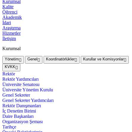
Kurumsal
Kalite
Öğrenci
Akademik
İdari
Araştırma
Hizmetler
İletişim
Kurumsal
Yönetim
Genel
Koordinatörlükler
Kurullar ve Komisyonlar
KVKK
Rektör
Rektör Yardımcıları
Üniversite Senatosu
Üniversite Yönetim Kurulu
Genel Sekreter
Genel Sekreter Yardımcıları
Rektör Danışmanları
İç Denetim Birimi
Daire Başkanları
Organizasyon Şeması
Tarihçe