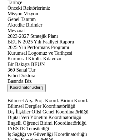
Tarihçe
Önceki Rektörlerimiz
Misyon Vizyon
Genel Tanıtım
Akredite Birimler
Mevzuat
2023-2027 Stratejik Planı
BEUN 2025 Yılı Faaliyet Raporu
2025 Yılı Performans Programı
Kurumsal Logomuz ve Tarihçesi
Kurumsal Kimlik Kılavuzu
Bir Bakışta BEUN
360 Sanal Tur
Fahri Doktora
Basında Biz
Koordinatörlükler
Bilimsel Arş. Proj. Koord. Birimi Koord.
Bilimsel Dergiler Koordinatörlüğü
Dış İlişkiler Ofisi Genel Koordinatörlüğü
Dijital Veri Yönetim Koordinatörlüğü
Engelli Öğrenci Birimi Koordinatörlüğü
IAESTE Temsilciliği
İş Sağlığı ve Güvenliği Koordinatörlüğü
Kalite Koordinatörlüğü