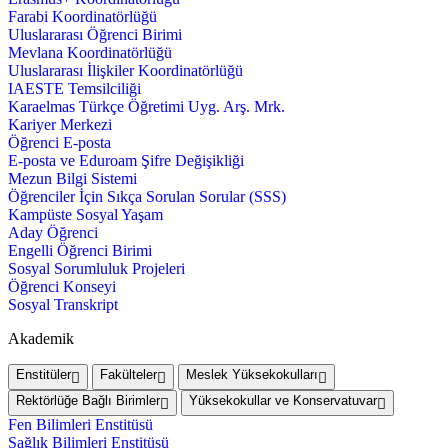
Farabi Koordinatörlüğü
Uluslararası Öğrenci Birimi
Mevlana Koordinatörlüğü
Uluslararası İlişkiler Koordinatörlüğü
IAESTE Temsilciliği
Karaelmas Türkçe Öğretimi Uyg. Arş. Mrk.
Kariyer Merkezi
Öğrenci E-posta
E-posta ve Eduroam Şifre Değişikliği
Mezun Bilgi Sistemi
Öğrenciler İçin Sıkça Sorulan Sorular (SSS)
Kampüste Sosyal Yaşam
Aday Öğrenci
Engelli Öğrenci Birimi
Sosyal Sorumluluk Projeleri
Öğrenci Konseyi
Sosyal Transkript
Akademik
Enstitüler
Fakülteler
Meslek Yüksekokulları
Rektörlüğe Bağlı Birimler
Yüksekokullar ve Konservatuvar
Fen Bilimleri Enstitüsü
Sağlık Bilimleri Enstitüsü