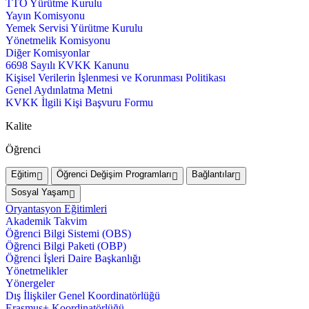
TTO Yürütme Kurulu
Yayın Komisyonu
Yemek Servisi Yürütme Kurulu
Yönetmelik Komisyonu
Diğer Komisyonlar
6698 Sayılı KVKK Kanunu
Kişisel Verilerin İşlenmesi ve Korunması Politikası
Genel Aydınlatma Metni
KVKK İlgili Kişi Başvuru Formu
Kalite
Öğrenci
Eğitim
Öğrenci Değişim Programları
Bağlantılar
Sosyal Yaşam
Oryantasyon Eğitimleri
Akademik Takvim
Öğrenci Bilgi Sistemi (OBS)
Öğrenci Bilgi Paketi (OBP)
Öğrenci İşleri Daire Başkanlığı
Yönetmelikler
Yönergeler
Dış İlişkiler Genel Koordinatörlüğü
Erasmus+ Koordinatörlüğü