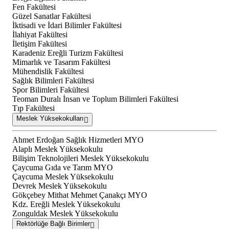
Fen Fakültesi
Güzel Sanatlar Fakültesi
İktisadi ve İdari Bilimler Fakültesi
İlahiyat Fakültesi
İletişim Fakültesi
Karadeniz Ereğli Turizm Fakültesi
Mimarlık ve Tasarım Fakültesi
Mühendislik Fakültesi
Sağlık Bilimleri Fakültesi
Spor Bilimleri Fakültesi
Teoman Duralı İnsan ve Toplum Bilimleri Fakültesi
Tıp Fakültesi
Meslek Yüksekokulları
Ahmet Erdoğan Sağlık Hizmetleri MYO
Alaplı Meslek Yüksekokulu
Bilişim Teknolojileri Meslek Yüksekokulu
Çaycuma Gıda ve Tarım MYO
Çaycuma Meslek Yüksekokulu
Devrek Meslek Yüksekokulu
Gökçebey Mithat Mehmet Çanakçı MYO
Kdz. Ereğli Meslek Yüksekokulu
Zonguldak Meslek Yüksekokulu
Rektörlüğe Bağlı Birimler