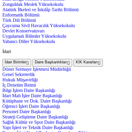
Zonguldak Meslek Yüksekokulu
Atatürk İlkeleri ve İnkılâp Tarihi Bölümü
Enformatik Bölümü
Türk Dili Bölümü
Çaycuma Sivil Havacılık Yüksekokulu
Devlet Konservatuvarı
Uygulamalı Bilimler Yüksekokulu
Yabancı Diller Yüksekokulu
İdari
İdari Birimler
Daire Başkanlıkları
KİK Kararları
Döner Sermaye İşletmesi Müdürlüğü
Genel Sekreterlik
Hukuk Müşavirliği
İç Denetim Birimi
Bilgi İşlem Daire Başkanlığı
İdari Mali İşler Daire Başkanlığı
Kütüphane ve Dok. Daire Başkanlığı
Öğrenci İşleri Daire Başkanlığı
Personel Daire Başkanlığı
Strateji Geliştirme Daire Başkanlığı
Sağlık Kültür ve Spor Daire Başkanlığı
Yapı İşleri ve Teknik Daire Başkanlığı