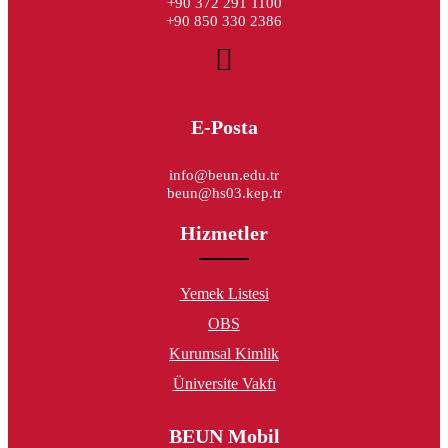
+90 372 291 1100
+90 850 330 2386
E-Posta
info@beun.edu.tr
beun@hs03.kep.tr
Hizmetler
Yemek Listesi
OBS
Kurumsal Kimlik
Üniversite Vakfı
BEUN Mobil