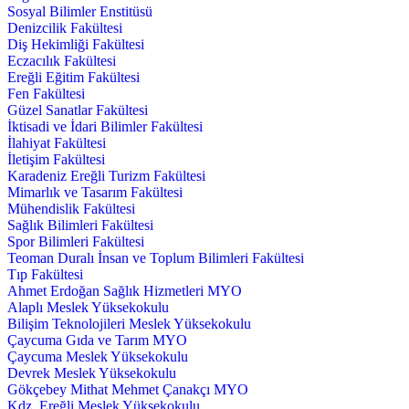
Sosyal Bilimler Enstitüsü
Denizcilik Fakültesi
Diş Hekimliği Fakültesi
Eczacılık Fakültesi
Ereğli Eğitim Fakültesi
Fen Fakültesi
Güzel Sanatlar Fakültesi
İktisadi ve İdari Bilimler Fakültesi
İlahiyat Fakültesi
İletişim Fakültesi
Karadeniz Ereğli Turizm Fakültesi
Mimarlık ve Tasarım Fakültesi
Mühendislik Fakültesi
Sağlık Bilimleri Fakültesi
Spor Bilimleri Fakültesi
Teoman Duralı İnsan ve Toplum Bilimleri Fakültesi
Tıp Fakültesi
Ahmet Erdoğan Sağlık Hizmetleri MYO
Alaplı Meslek Yüksekokulu
Bilişim Teknolojileri Meslek Yüksekokulu
Çaycuma Gıda ve Tarım MYO
Çaycuma Meslek Yüksekokulu
Devrek Meslek Yüksekokulu
Gökçebey Mithat Mehmet Çanakçı MYO
Kdz. Ereğli Meslek Yüksekokulu