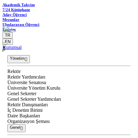
Akademik Takvim
7/24 Kütüphane
Aday Öğrenci
Mezunlar
Uluslararası Öğrenci
İletişim
TR
EN
Kurumsal
Yönetim
Rektör
Rektör Yardımcıları
Üniversite Senatosu
Üniversite Yönetim Kurulu
Genel Sekreter
Genel Sekreter Yardımcıları
Rektör Danışmanları
İç Denetim Birimi
Daire Başkanları
Organizasyon Şeması
Genel