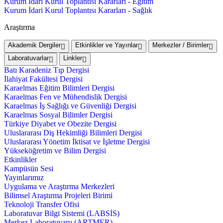
Kurum İdari Kurul Toplantısı Kararları - Eğitim
Kurum İdari Kurul Toplantısı Kararları - Sağlık
Araştırma
Akademik Dergiler
Etkinlikler ve Yayınlar
Merkezler / Birimler
Laboratuvarlar
Linkler
Batı Karadeniz Tıp Dergisi
İlahiyat Fakültesi Dergisi
Karaelmas Eğitim Bilimleri Dergisi
Karaelmas Fen ve Mühendislik Dergisi
Karaelmas İş Sağlığı ve Güvenliği Dergisi
Karaelmas Sosyal Bilimler Dergisi
Türkiye Diyabet ve Obezite Dergisi
Uluslararası Diş Hekimliği Bilimleri Dergisi
Uluslararası Yönetim İktisat ve İşletme Dergisi
Yükseköğretim ve Bilim Dergisi
Etkinlikler
Kampüsün Sesi
Yayınlarımız
Uygulama ve Araştırma Merkezleri
Bilimsel Araştırma Projeleri Birimi
Teknoloji Transfer Ofisi
Laboratuvar Bilgi Sistemi (LABSİS)
Merkez Laboratuvaru (ARTMER)