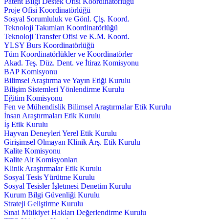
Patent Bilgi Destek Ofisi Koordinatörlüğü
Proje Ofisi Koordinatörlüğü
Sosyal Sorumluluk ve Gönl. Çlş. Koord.
Teknoloji Takımları Koordinatörlüğü
Teknoloji Transfer Ofisi ve K.M. Koord.
YLSY Burs Koordinatörlüğü
Tüm Koordinatörlükler ve Koordinatörler
Akad. Teş. Düz. Dent. ve İtiraz Komisyonu
BAP Komisyonu
Bilimsel Araştırma ve Yayın Etiği Kurulu
Bilişim Sistemleri Yönlendirme Kurulu
Eğitim Komisyonu
Fen ve Mühendislik Bilimsel Araştırmalar Etik Kurulu
İnsan Araştırmaları Etik Kurulu
İş Etik Kurulu
Hayvan Deneyleri Yerel Etik Kurulu
Girişimsel Olmayan Klinik Arş. Etik Kurulu
Kalite Komisyonu
Kalite Alt Komisyonları
Klinik Araştırmalar Etik Kurulu
Sosyal Tesis Yürütme Kurulu
Sosyal Tesisler İşletmesi Denetim Kurulu
Kurum Bilgi Güvenliği Kurulu
Strateji Geliştirme Kurulu
Sınai Mülkiyet Hakları Değerlendirme Kurulu