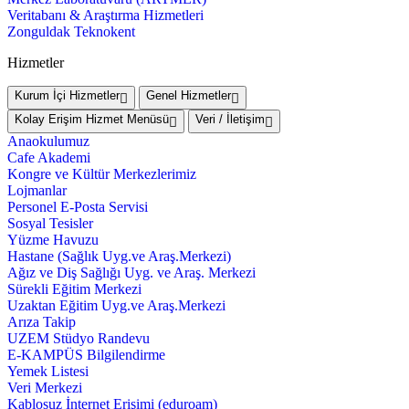
Veritabanı & Araştırma Hizmetleri
Zonguldak Teknokent
Hizmetler
Kurum İçi Hizmetler
Genel Hizmetler
Kolay Erişim Hizmet Menüsü
Veri / İletişim
Anaokulumuz
Cafe Akademi
Kongre ve Kültür Merkezlerimiz
Lojmanlar
Personel E-Posta Servisi
Sosyal Tesisler
Yüzme Havuzu
Hastane (Sağlık Uyg.ve Araş.Merkezi)
Ağız ve Diş Sağlığı Uyg. ve Araş. Merkezi
Sürekli Eğitim Merkezi
Uzaktan Eğitim Uyg.ve Araş.Merkezi
Arıza Takip
UZEM Stüdyo Randevu
E-KAMPÜS Bilgilendirme
Yemek Listesi
Veri Merkezi
Kablosuz İnternet Erişimi (eduroam)