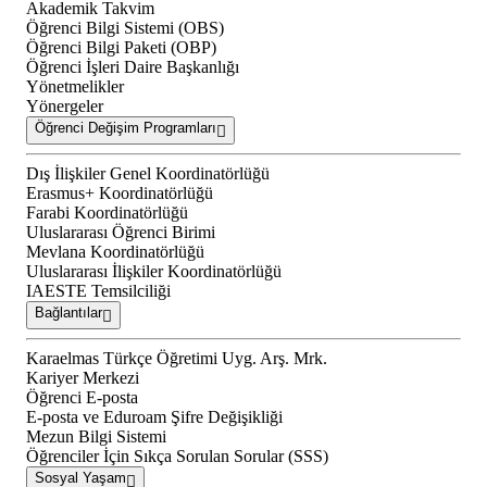
Akademik Takvim
Öğrenci Bilgi Sistemi (OBS)
Öğrenci Bilgi Paketi (OBP)
Öğrenci İşleri Daire Başkanlığı
Yönetmelikler
Yönergeler
Öğrenci Değişim Programları
Dış İlişkiler Genel Koordinatörlüğü
Erasmus+ Koordinatörlüğü
Farabi Koordinatörlüğü
Uluslararası Öğrenci Birimi
Mevlana Koordinatörlüğü
Uluslararası İlişkiler Koordinatörlüğü
IAESTE Temsilciliği
Bağlantılar
Karaelmas Türkçe Öğretimi Uyg. Arş. Mrk.
Kariyer Merkezi
Öğrenci E-posta
E-posta ve Eduroam Şifre Değişikliği
Mezun Bilgi Sistemi
Öğrenciler İçin Sıkça Sorulan Sorular (SSS)
Sosyal Yaşam