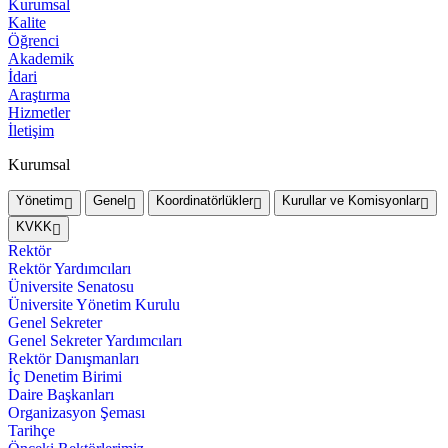
Kurumsal
Kalite
Öğrenci
Akademik
İdari
Araştırma
Hizmetler
İletişim
Kurumsal
Yönetim
Genel
Koordinatörlükler
Kurullar ve Komisyonlar
KVKK
Rektör
Rektör Yardımcıları
Üniversite Senatosu
Üniversite Yönetim Kurulu
Genel Sekreter
Genel Sekreter Yardımcıları
Rektör Danışmanları
İç Denetim Birimi
Daire Başkanları
Organizasyon Şeması
Tarihçe