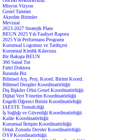
Önceki Rektörlerimiz
Misyon Vizyon
Genel Tanıtım
Akredite Birimler
Mevzuat
2023-2027 Stratejik Planı
BEUN 2025 Yılı Faaliyet Raporu
2025 Yılı Performans Programı
Kurumsal Logomuz ve Tarihçesi
Kurumsal Kimlik Kılavuzu
Bir Bakışta BEUN
360 Sanal Tur
Fahri Doktora
Basında Biz
Bilimsel Arş. Proj. Koord. Birimi Koord.
Bilimsel Dergiler Koordinatörlüğü
Dış İlişkiler Ofisi Genel Koordinatörlüğü
Dijital Veri Yönetim Koordinatörlüğü
Engelli Öğrenci Birimi Koordinatörlüğü
IAESTE Temsilciliği
İş Sağlığı ve Güvenliği Koordinatörlüğü
Kalite Koordinatörlüğü
Kurumsal İletişim Koordinatörlüğü
Ortak Zorunlu Dersler Koordinatörlüğü
ÖYP Koordinatörlüğü