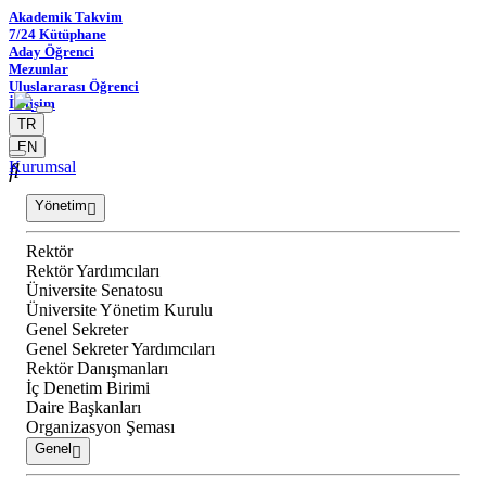
Akademik Takvim
7/24 Kütüphane
Aday Öğrenci
Mezunlar
Uluslararası Öğrenci
İletişim
TR
EN
Kurumsal
Yönetim
Rektör
Rektör Yardımcıları
Üniversite Senatosu
Üniversite Yönetim Kurulu
Genel Sekreter
Genel Sekreter Yardımcıları
Rektör Danışmanları
İç Denetim Birimi
Daire Başkanları
Organizasyon Şeması
Genel