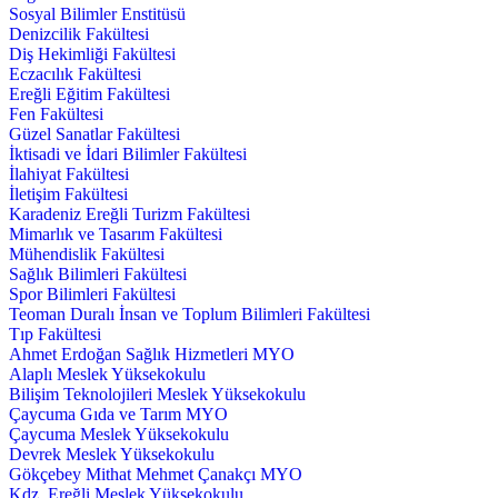
Sosyal Bilimler Enstitüsü
Denizcilik Fakültesi
Diş Hekimliği Fakültesi
Eczacılık Fakültesi
Ereğli Eğitim Fakültesi
Fen Fakültesi
Güzel Sanatlar Fakültesi
İktisadi ve İdari Bilimler Fakültesi
İlahiyat Fakültesi
İletişim Fakültesi
Karadeniz Ereğli Turizm Fakültesi
Mimarlık ve Tasarım Fakültesi
Mühendislik Fakültesi
Sağlık Bilimleri Fakültesi
Spor Bilimleri Fakültesi
Teoman Duralı İnsan ve Toplum Bilimleri Fakültesi
Tıp Fakültesi
Ahmet Erdoğan Sağlık Hizmetleri MYO
Alaplı Meslek Yüksekokulu
Bilişim Teknolojileri Meslek Yüksekokulu
Çaycuma Gıda ve Tarım MYO
Çaycuma Meslek Yüksekokulu
Devrek Meslek Yüksekokulu
Gökçebey Mithat Mehmet Çanakçı MYO
Kdz. Ereğli Meslek Yüksekokulu