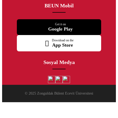
BEUN Mobil
Get it on
Google Play
Download on the
App Store
Sosyal Medya
© 2025 Zonguldak Bülent Ecevit Üniversitesi