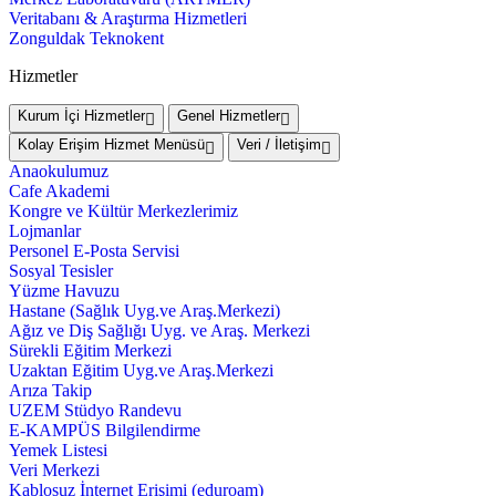
Veritabanı & Araştırma Hizmetleri
Zonguldak Teknokent
Hizmetler
Kurum İçi Hizmetler
Genel Hizmetler
Kolay Erişim Hizmet Menüsü
Veri / İletişim
Anaokulumuz
Cafe Akademi
Kongre ve Kültür Merkezlerimiz
Lojmanlar
Personel E-Posta Servisi
Sosyal Tesisler
Yüzme Havuzu
Hastane (Sağlık Uyg.ve Araş.Merkezi)
Ağız ve Diş Sağlığı Uyg. ve Araş. Merkezi
Sürekli Eğitim Merkezi
Uzaktan Eğitim Uyg.ve Araş.Merkezi
Arıza Takip
UZEM Stüdyo Randevu
E-KAMPÜS Bilgilendirme
Yemek Listesi
Veri Merkezi
Kablosuz İnternet Erişimi (eduroam)