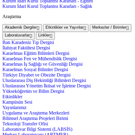
Kurum İdari Kurul Toplantısı Kararları - Eğitim
Kurum İdari Kurul Toplantısı Kararları - Sağlık
Araştırma
Akademik Dergiler
Etkinlikler ve Yayınlar
Merkezler / Birimler
Laboratuvarlar
Linkler
Batı Karadeniz Tıp Dergisi
İlahiyat Fakültesi Dergisi
Karaelmas Eğitim Bilimleri Dergisi
Karaelmas Fen ve Mühendislik Dergisi
Karaelmas İş Sağlığı ve Güvenliği Dergisi
Karaelmas Sosyal Bilimler Dergisi
Türkiye Diyabet ve Obezite Dergisi
Uluslararası Diş Hekimliği Bilimleri Dergisi
Uluslararası Yönetim İktisat ve İşletme Dergisi
Yükseköğretim ve Bilim Dergisi
Etkinlikler
Kampüsün Sesi
Yayınlarımız
Uygulama ve Araştırma Merkezleri
Bilimsel Araştırma Projeleri Birimi
Teknoloji Transfer Ofisi
Laboratuvar Bilgi Sistemi (LABSİS)
Merkez Laboratuvaru (ARTMER)