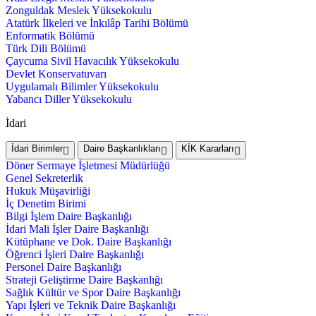
Zonguldak Meslek Yüksekokulu
Atatürk İlkeleri ve İnkılâp Tarihi Bölümü
Enformatik Bölümü
Türk Dili Bölümü
Çaycuma Sivil Havacılık Yüksekokulu
Devlet Konservatuvarı
Uygulamalı Bilimler Yüksekokulu
Yabancı Diller Yüksekokulu
İdari
İdari Birimler
Daire Başkanlıkları
KİK Kararları
Döner Sermaye İşletmesi Müdürlüğü
Genel Sekreterlik
Hukuk Müşavirliği
İç Denetim Birimi
Bilgi İşlem Daire Başkanlığı
İdari Mali İşler Daire Başkanlığı
Kütüphane ve Dok. Daire Başkanlığı
Öğrenci İşleri Daire Başkanlığı
Personel Daire Başkanlığı
Strateji Geliştirme Daire Başkanlığı
Sağlık Kültür ve Spor Daire Başkanlığı
Yapı İşleri ve Teknik Daire Başkanlığı