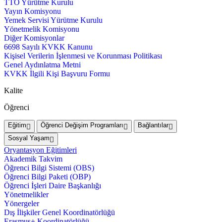
TTO Yürütme Kurulu
Yayın Komisyonu
Yemek Servisi Yürütme Kurulu
Yönetmelik Komisyonu
Diğer Komisyonlar
6698 Sayılı KVKK Kanunu
Kişisel Verilerin İşlenmesi ve Korunması Politikası
Genel Aydınlatma Metni
KVKK İlgili Kişi Başvuru Formu
Kalite
Öğrenci
Eğitim
Öğrenci Değişim Programları
Bağlantılar
Sosyal Yaşam
Oryantasyon Eğitimleri
Akademik Takvim
Öğrenci Bilgi Sistemi (OBS)
Öğrenci Bilgi Paketi (OBP)
Öğrenci İşleri Daire Başkanlığı
Yönetmelikler
Yönergeler
Dış İlişkiler Genel Koordinatörlüğü
Erasmus+ Koordinatörlüğü