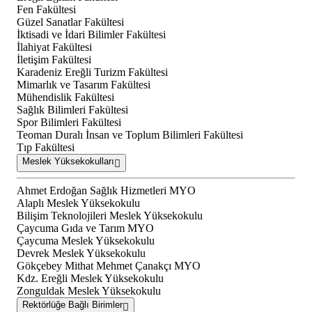
Fen Fakültesi
Güzel Sanatlar Fakültesi
İktisadi ve İdari Bilimler Fakültesi
İlahiyat Fakültesi
İletişim Fakültesi
Karadeniz Ereğli Turizm Fakültesi
Mimarlık ve Tasarım Fakültesi
Mühendislik Fakültesi
Sağlık Bilimleri Fakültesi
Spor Bilimleri Fakültesi
Teoman Duralı İnsan ve Toplum Bilimleri Fakültesi
Tıp Fakültesi
Meslek Yüksekokulları
Ahmet Erdoğan Sağlık Hizmetleri MYO
Alaplı Meslek Yüksekokulu
Bilişim Teknolojileri Meslek Yüksekokulu
Çaycuma Gıda ve Tarım MYO
Çaycuma Meslek Yüksekokulu
Devrek Meslek Yüksekokulu
Gökçebey Mithat Mehmet Çanakçı MYO
Kdz. Ereğli Meslek Yüksekokulu
Zonguldak Meslek Yüksekokulu
Rektörlüğe Bağlı Birimler