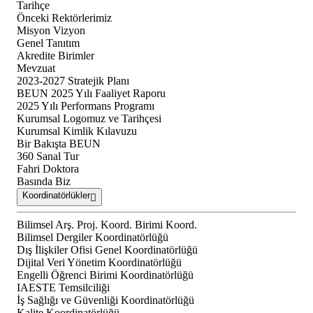
Tarihçe
Önceki Rektörlerimiz
Misyon Vizyon
Genel Tanıtım
Akredite Birimler
Mevzuat
2023-2027 Stratejik Planı
BEUN 2025 Yılı Faaliyet Raporu
2025 Yılı Performans Programı
Kurumsal Logomuz ve Tarihçesi
Kurumsal Kimlik Kılavuzu
Bir Bakışta BEUN
360 Sanal Tur
Fahri Doktora
Basında Biz
Koordinatörlükler
Bilimsel Arş. Proj. Koord. Birimi Koord.
Bilimsel Dergiler Koordinatörlüğü
Dış İlişkiler Ofisi Genel Koordinatörlüğü
Dijital Veri Yönetim Koordinatörlüğü
Engelli Öğrenci Birimi Koordinatörlüğü
IAESTE Temsilciliği
İş Sağlığı ve Güvenliği Koordinatörlüğü
Kalite Koordinatörlüğü