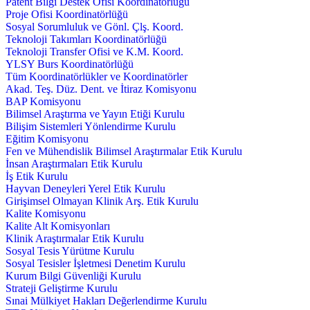
Patent Bilgi Destek Ofisi Koordinatörlüğü
Proje Ofisi Koordinatörlüğü
Sosyal Sorumluluk ve Gönl. Çlş. Koord.
Teknoloji Takımları Koordinatörlüğü
Teknoloji Transfer Ofisi ve K.M. Koord.
YLSY Burs Koordinatörlüğü
Tüm Koordinatörlükler ve Koordinatörler
Akad. Teş. Düz. Dent. ve İtiraz Komisyonu
BAP Komisyonu
Bilimsel Araştırma ve Yayın Etiği Kurulu
Bilişim Sistemleri Yönlendirme Kurulu
Eğitim Komisyonu
Fen ve Mühendislik Bilimsel Araştırmalar Etik Kurulu
İnsan Araştırmaları Etik Kurulu
İş Etik Kurulu
Hayvan Deneyleri Yerel Etik Kurulu
Girişimsel Olmayan Klinik Arş. Etik Kurulu
Kalite Komisyonu
Kalite Alt Komisyonları
Klinik Araştırmalar Etik Kurulu
Sosyal Tesis Yürütme Kurulu
Sosyal Tesisler İşletmesi Denetim Kurulu
Kurum Bilgi Güvenliği Kurulu
Strateji Geliştirme Kurulu
Sınai Mülkiyet Hakları Değerlendirme Kurulu