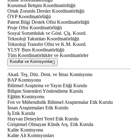
Kurumsal İletişim Koordinatörlüğü
Ortak Zorunlu Dersler Koordinatörlüğü
ÖYP Koordinatörlüğü
Patent Bilgi Destek Ofisi Koordinatörlüğü
Proje Ofisi Koordinatörlüğü
Sosyal Sorumluluk ve Gönl. Çlş. Koord.
Teknoloji Takımları Koordinatörlüğü
Teknoloji Transfer Ofisi ve K.M. Koord.
YLSY Burs Koordinatörlüğü
Tüm Koordinatörlükler ve Koordinatörler
Kurullar ve Komisyonlar
Akad. Teş. Düz. Dent. ve İtiraz Komisyonu
BAP Komisyonu
Bilimsel Araştırma ve Yayın Etiği Kurulu
Bilişim Sistemleri Yönlendirme Kurulu
Eğitim Komisyonu
Fen ve Mühendislik Bilimsel Araştırmalar Etik Kurulu
İnsan Araştırmaları Etik Kurulu
İş Etik Kurulu
Hayvan Deneyleri Yerel Etik Kurulu
Girişimsel Olmayan Klinik Arş. Etik Kurulu
Kalite Komisyonu
Kalite Alt Komisyonları