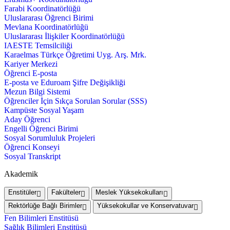
Farabi Koordinatörlüğü
Uluslararası Öğrenci Birimi
Mevlana Koordinatörlüğü
Uluslararası İlişkiler Koordinatörlüğü
IAESTE Temsilciliği
Karaelmas Türkçe Öğretimi Uyg. Arş. Mrk.
Kariyer Merkezi
Öğrenci E-posta
E-posta ve Eduroam Şifre Değişikliği
Mezun Bilgi Sistemi
Öğrenciler İçin Sıkça Sorulan Sorular (SSS)
Kampüste Sosyal Yaşam
Aday Öğrenci
Engelli Öğrenci Birimi
Sosyal Sorumluluk Projeleri
Öğrenci Konseyi
Sosyal Transkript
Akademik
Enstitüler
Fakülteler
Meslek Yüksekokulları
Rektörlüğe Bağlı Birimler
Yüksekokullar ve Konservatuvar
Fen Bilimleri Enstitüsü
Sağlık Bilimleri Enstitüsü