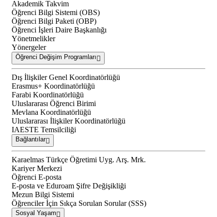
Akademik Takvim
Öğrenci Bilgi Sistemi (OBS)
Öğrenci Bilgi Paketi (OBP)
Öğrenci İşleri Daire Başkanlığı
Yönetmelikler
Yönergeler
Öğrenci Değişim Programları
Dış İlişkiler Genel Koordinatörlüğü
Erasmus+ Koordinatörlüğü
Farabi Koordinatörlüğü
Uluslararası Öğrenci Birimi
Mevlana Koordinatörlüğü
Uluslararası İlişkiler Koordinatörlüğü
IAESTE Temsilciliği
Bağlantılar
Karaelmas Türkçe Öğretimi Uyg. Arş. Mrk.
Kariyer Merkezi
Öğrenci E-posta
E-posta ve Eduroam Şifre Değişikliği
Mezun Bilgi Sistemi
Öğrenciler İçin Sıkça Sorulan Sorular (SSS)
Sosyal Yaşam