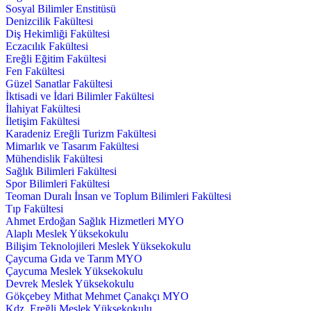
Sosyal Bilimler Enstitüsü
Denizcilik Fakültesi
Diş Hekimliği Fakültesi
Eczacılık Fakültesi
Ereğli Eğitim Fakültesi
Fen Fakültesi
Güzel Sanatlar Fakültesi
İktisadi ve İdari Bilimler Fakültesi
İlahiyat Fakültesi
İletişim Fakültesi
Karadeniz Ereğli Turizm Fakültesi
Mimarlık ve Tasarım Fakültesi
Mühendislik Fakültesi
Sağlık Bilimleri Fakültesi
Spor Bilimleri Fakültesi
Teoman Duralı İnsan ve Toplum Bilimleri Fakültesi
Tıp Fakültesi
Ahmet Erdoğan Sağlık Hizmetleri MYO
Alaplı Meslek Yüksekokulu
Bilişim Teknolojileri Meslek Yüksekokulu
Çaycuma Gıda ve Tarım MYO
Çaycuma Meslek Yüksekokulu
Devrek Meslek Yüksekokulu
Gökçebey Mithat Mehmet Çanakçı MYO
Kdz. Ereğli Meslek Yüksekokulu