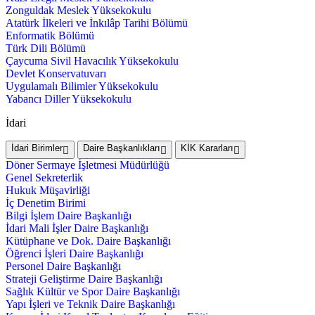
Zonguldak Meslek Yüksekokulu
Atatürk İlkeleri ve İnkılâp Tarihi Bölümü
Enformatik Bölümü
Türk Dili Bölümü
Çaycuma Sivil Havacılık Yüksekokulu
Devlet Konservatuvarı
Uygulamalı Bilimler Yüksekokulu
Yabancı Diller Yüksekokulu
İdari
İdari Birimler
Daire Başkanlıkları
KİK Kararları
Döner Sermaye İşletmesi Müdürlüğü
Genel Sekreterlik
Hukuk Müşavirliği
İç Denetim Birimi
Bilgi İşlem Daire Başkanlığı
İdari Mali İşler Daire Başkanlığı
Kütüphane ve Dok. Daire Başkanlığı
Öğrenci İşleri Daire Başkanlığı
Personel Daire Başkanlığı
Strateji Geliştirme Daire Başkanlığı
Sağlık Kültür ve Spor Daire Başkanlığı
Yapı İşleri ve Teknik Daire Başkanlığı