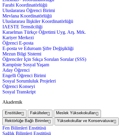
Farabi Koordinatörlüğü
Uluslararası Öğrenci Birimi
Mevlana Koordinatörlüğü
Uluslararası İlişkiler Koordinatörlüğü
IAESTE Temsilciliği
Karaelmas Türkçe Öğretimi Uyg. Arş. Mrk.
Kariyer Merkezi
Öğrenci E-posta
E-posta ve Eduroam Şifre Değişikliği
Mezun Bilgi Sistemi
Öğrenciler İçin Sıkça Sorulan Sorular (SSS)
Kampüste Sosyal Yaşam
Aday Öğrenci
Engelli Öğrenci Birimi
Sosyal Sorumluluk Projeleri
Öğrenci Konseyi
Sosyal Transkript
Akademik
Enstitüler
Fakülteler
Meslek Yüksekokulları
Rektörlüğe Bağlı Birimler
Yüksekokullar ve Konservatuvar
Fen Bilimleri Enstitüsü
Sağlık Bilimleri Enstitüsü