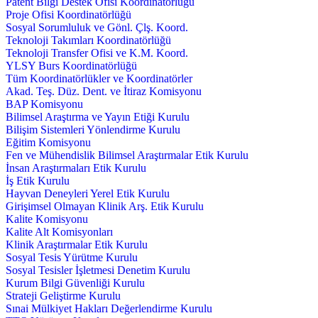
Patent Bilgi Destek Ofisi Koordinatörlüğü
Proje Ofisi Koordinatörlüğü
Sosyal Sorumluluk ve Gönl. Çlş. Koord.
Teknoloji Takımları Koordinatörlüğü
Teknoloji Transfer Ofisi ve K.M. Koord.
YLSY Burs Koordinatörlüğü
Tüm Koordinatörlükler ve Koordinatörler
Akad. Teş. Düz. Dent. ve İtiraz Komisyonu
BAP Komisyonu
Bilimsel Araştırma ve Yayın Etiği Kurulu
Bilişim Sistemleri Yönlendirme Kurulu
Eğitim Komisyonu
Fen ve Mühendislik Bilimsel Araştırmalar Etik Kurulu
İnsan Araştırmaları Etik Kurulu
İş Etik Kurulu
Hayvan Deneyleri Yerel Etik Kurulu
Girişimsel Olmayan Klinik Arş. Etik Kurulu
Kalite Komisyonu
Kalite Alt Komisyonları
Klinik Araştırmalar Etik Kurulu
Sosyal Tesis Yürütme Kurulu
Sosyal Tesisler İşletmesi Denetim Kurulu
Kurum Bilgi Güvenliği Kurulu
Strateji Geliştirme Kurulu
Sınai Mülkiyet Hakları Değerlendirme Kurulu