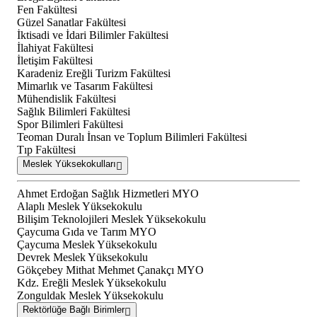
Fen Fakültesi
Güzel Sanatlar Fakültesi
İktisadi ve İdari Bilimler Fakültesi
İlahiyat Fakültesi
İletişim Fakültesi
Karadeniz Ereğli Turizm Fakültesi
Mimarlık ve Tasarım Fakültesi
Mühendislik Fakültesi
Sağlık Bilimleri Fakültesi
Spor Bilimleri Fakültesi
Teoman Duralı İnsan ve Toplum Bilimleri Fakültesi
Tıp Fakültesi
Meslek Yüksekokulları
Ahmet Erdoğan Sağlık Hizmetleri MYO
Alaplı Meslek Yüksekokulu
Bilişim Teknolojileri Meslek Yüksekokulu
Çaycuma Gıda ve Tarım MYO
Çaycuma Meslek Yüksekokulu
Devrek Meslek Yüksekokulu
Gökçebey Mithat Mehmet Çanakçı MYO
Kdz. Ereğli Meslek Yüksekokulu
Zonguldak Meslek Yüksekokulu
Rektörlüğe Bağlı Birimler