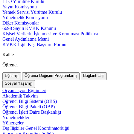
TTO Yürütme Kurulu
Yayın Komisyonu
Yemek Servisi Yürütme Kurulu
Yönetmelik Komisyonu
Diğer Komisyonlar
6698 Sayılı KVKK Kanunu
Kişisel Verilerin İşlenmesi ve Korunması Politikası
Genel Aydınlatma Metni
KVKK İlgili Kişi Başvuru Formu
Kalite
Öğrenci
Eğitim
Öğrenci Değişim Programları
Bağlantılar
Sosyal Yaşam
Oryantasyon Eğitimleri
Akademik Takvim
Öğrenci Bilgi Sistemi (OBS)
Öğrenci Bilgi Paketi (OBP)
Öğrenci İşleri Daire Başkanlığı
Yönetmelikler
Yönergeler
Dış İlişkiler Genel Koordinatörlüğü
Erasmus+ Koordinatörlüğü