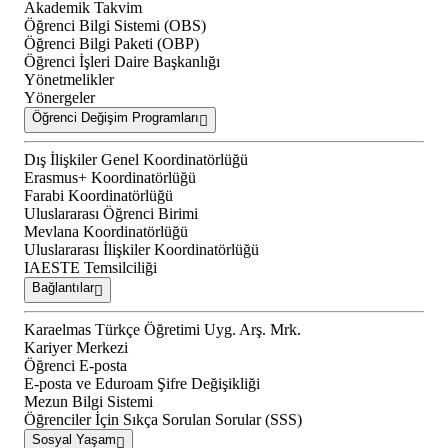
Akademik Takvim
Öğrenci Bilgi Sistemi (OBS)
Öğrenci Bilgi Paketi (OBP)
Öğrenci İşleri Daire Başkanlığı
Yönetmelikler
Yönergeler
Öğrenci Değişim Programları
Dış İlişkiler Genel Koordinatörlüğü
Erasmus+ Koordinatörlüğü
Farabi Koordinatörlüğü
Uluslararası Öğrenci Birimi
Mevlana Koordinatörlüğü
Uluslararası İlişkiler Koordinatörlüğü
IAESTE Temsilciliği
Bağlantılar
Karaelmas Türkçe Öğretimi Uyg. Arş. Mrk.
Kariyer Merkezi
Öğrenci E-posta
E-posta ve Eduroam Şifre Değişikliği
Mezun Bilgi Sistemi
Öğrenciler İçin Sıkça Sorulan Sorular (SSS)
Sosyal Yaşam