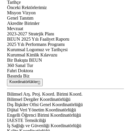
Tarihçe
Önceki Rektörlerimiz
Misyon Vizyon
Genel Tanıtım
Akredite Birimler
Mevzuat
2023-2027 Stratejik Planı
BEUN 2025 Yılı Faaliyet Raporu
2025 Yılı Performans Programı
Kurumsal Logomuz ve Tarihçesi
Kurumsal Kimlik Kılavuzu
Bir Bakışta BEUN
360 Sanal Tur
Fahri Doktora
Basında Biz
Koordinatörlükler
Bilimsel Arş. Proj. Koord. Birimi Koord.
Bilimsel Dergiler Koordinatörlüğü
Dış İlişkiler Ofisi Genel Koordinatörlüğü
Dijital Veri Yönetim Koordinatörlüğü
Engelli Öğrenci Birimi Koordinatörlüğü
IAESTE Temsilciliği
İş Sağlığı ve Güvenliği Koordinatörlüğü
Kalite Koordinatörlüğü