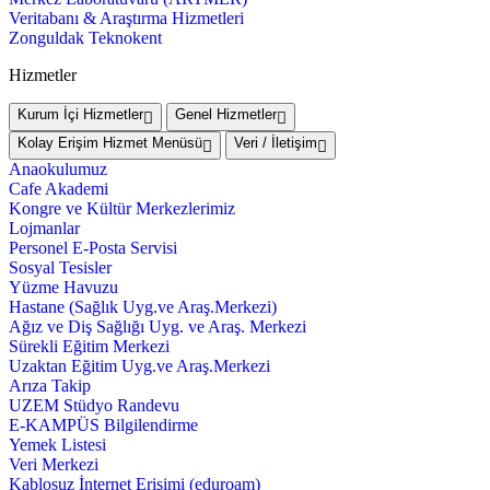
Veritabanı & Araştırma Hizmetleri
Zonguldak Teknokent
Hizmetler
Kurum İçi Hizmetler
Genel Hizmetler
Kolay Erişim Hizmet Menüsü
Veri / İletişim
Anaokulumuz
Cafe Akademi
Kongre ve Kültür Merkezlerimiz
Lojmanlar
Personel E-Posta Servisi
Sosyal Tesisler
Yüzme Havuzu
Hastane (Sağlık Uyg.ve Araş.Merkezi)
Ağız ve Diş Sağlığı Uyg. ve Araş. Merkezi
Sürekli Eğitim Merkezi
Uzaktan Eğitim Uyg.ve Araş.Merkezi
Arıza Takip
UZEM Stüdyo Randevu
E-KAMPÜS Bilgilendirme
Yemek Listesi
Veri Merkezi
Kablosuz İnternet Erişimi (eduroam)