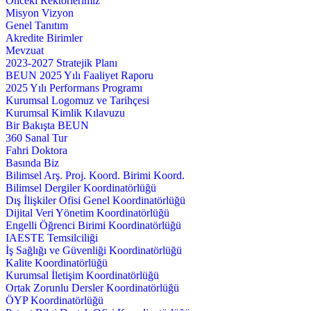
Önceki Rektörlerimiz
Misyon Vizyon
Genel Tanıtım
Akredite Birimler
Mevzuat
2023-2027 Stratejik Planı
BEUN 2025 Yılı Faaliyet Raporu
2025 Yılı Performans Programı
Kurumsal Logomuz ve Tarihçesi
Kurumsal Kimlik Kılavuzu
Bir Bakışta BEUN
360 Sanal Tur
Fahri Doktora
Basında Biz
Bilimsel Arş. Proj. Koord. Birimi Koord.
Bilimsel Dergiler Koordinatörlüğü
Dış İlişkiler Ofisi Genel Koordinatörlüğü
Dijital Veri Yönetim Koordinatörlüğü
Engelli Öğrenci Birimi Koordinatörlüğü
IAESTE Temsilciliği
İş Sağlığı ve Güvenliği Koordinatörlüğü
Kalite Koordinatörlüğü
Kurumsal İletişim Koordinatörlüğü
Ortak Zorunlu Dersler Koordinatörlüğü
ÖYP Koordinatörlüğü