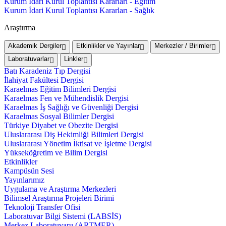
Kurum İdari Kurul Toplantısı Kararları - Eğitim
Kurum İdari Kurul Toplantısı Kararları - Sağlık
Araştırma
Akademik Dergiler
Etkinlikler ve Yayınlar
Merkezler / Birimler
Laboratuvarlar
Linkler
Batı Karadeniz Tıp Dergisi
İlahiyat Fakültesi Dergisi
Karaelmas Eğitim Bilimleri Dergisi
Karaelmas Fen ve Mühendislik Dergisi
Karaelmas İş Sağlığı ve Güvenliği Dergisi
Karaelmas Sosyal Bilimler Dergisi
Türkiye Diyabet ve Obezite Dergisi
Uluslararası Diş Hekimliği Bilimleri Dergisi
Uluslararası Yönetim İktisat ve İşletme Dergisi
Yükseköğretim ve Bilim Dergisi
Etkinlikler
Kampüsün Sesi
Yayınlarımız
Uygulama ve Araştırma Merkezleri
Bilimsel Araştırma Projeleri Birimi
Teknoloji Transfer Ofisi
Laboratuvar Bilgi Sistemi (LABSİS)
Merkez Laboratuvaru (ARTMER)