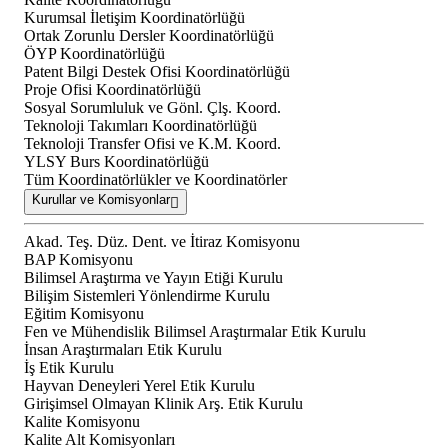
Kurumsal İletişim Koordinatörlüğü
Ortak Zorunlu Dersler Koordinatörlüğü
ÖYP Koordinatörlüğü
Patent Bilgi Destek Ofisi Koordinatörlüğü
Proje Ofisi Koordinatörlüğü
Sosyal Sorumluluk ve Gönl. Çlş. Koord.
Teknoloji Takımları Koordinatörlüğü
Teknoloji Transfer Ofisi ve K.M. Koord.
YLSY Burs Koordinatörlüğü
Tüm Koordinatörlükler ve Koordinatörler
Kurullar ve Komisyonlar
Akad. Teş. Düz. Dent. ve İtiraz Komisyonu
BAP Komisyonu
Bilimsel Araştırma ve Yayın Etiği Kurulu
Bilişim Sistemleri Yönlendirme Kurulu
Eğitim Komisyonu
Fen ve Mühendislik Bilimsel Araştırmalar Etik Kurulu
İnsan Araştırmaları Etik Kurulu
İş Etik Kurulu
Hayvan Deneyleri Yerel Etik Kurulu
Girişimsel Olmayan Klinik Arş. Etik Kurulu
Kalite Komisyonu
Kalite Alt Komisyonları