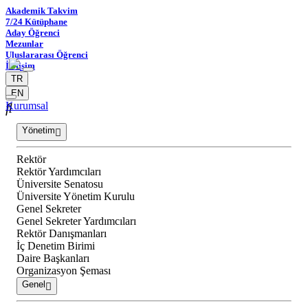
Akademik Takvim
7/24 Kütüphane
Aday Öğrenci
Mezunlar
Uluslararası Öğrenci
İletişim
TR
EN
Kurumsal
Yönetim
Rektör
Rektör Yardımcıları
Üniversite Senatosu
Üniversite Yönetim Kurulu
Genel Sekreter
Genel Sekreter Yardımcıları
Rektör Danışmanları
İç Denetim Birimi
Daire Başkanları
Organizasyon Şeması
Genel