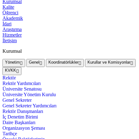
Kurumsal
Kalite
Öğrenci
Akademik
İdari
Araştırma
Hizmetler
İletişim
Kurumsal
Yönetim
Genel
Koordinatörlükler
Kurullar ve Komisyonlar
KVKK
Rektör
Rektör Yardımcıları
Üniversite Senatosu
Üniversite Yönetim Kurulu
Genel Sekreter
Genel Sekreter Yardımcıları
Rektör Danışmanları
İç Denetim Birimi
Daire Başkanları
Organizasyon Şeması
Tarihçe