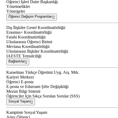
Öğrenci İşleri Daire Başkanlığı
Yönetmelikler
Yönergeler
Öğrenci Değişim Programları
Dış İlişkiler Genel Koordinatörlüğü
Erasmus+ Koordinatörlüğü
Farabi Koordinatörlüğü
Uluslararası Öğrenci Birimi
Mevlana Koordinatörlüğü
Uluslararası İlişkiler Koordinatörlüğü
IAESTE Temsilciliği
Bağlantılar
Karaelmas Türkçe Öğretimi Uyg. Arş. Mrk.
Kariyer Merkezi
Öğrenci E-posta
E-posta ve Eduroam Şifre Değişikliği
Mezun Bilgi Sistemi
Öğrenciler İçin Sıkça Sorulan Sorular (SSS)
Sosyal Yaşam
Kampüste Sosyal Yaşam
Aday Öğrenci