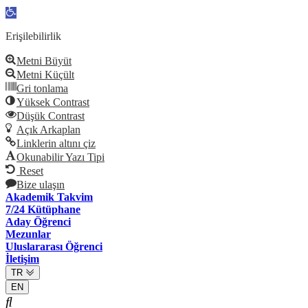
Open
toolbar
Erişilebilirlik
Metni Büyüt
Metni Küçült
Gri tonlama
Yüksek Contrast
Düşük Contrast
Açık Arkaplan
Linklerin altını çiz
Okunabilir Yazı Tipi
Reset
Bize ulaşın
Akademik Takvim
7/24 Kütüphane
Aday Öğrenci
Mezunlar
Uluslararası Öğrenci
İletişim
TR
EN