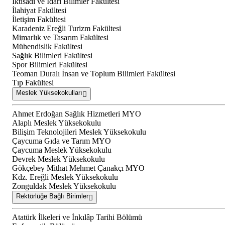
İktisadi ve İdari Bilimler Fakültesi
İlahiyat Fakültesi
İletişim Fakültesi
Karadeniz Ereğli Turizm Fakültesi
Mimarlık ve Tasarım Fakültesi
Mühendislik Fakültesi
Sağlık Bilimleri Fakültesi
Spor Bilimleri Fakültesi
Teoman Duralı İnsan ve Toplum Bilimleri Fakültesi
Tıp Fakültesi
Meslek Yüksekokulları
Ahmet Erdoğan Sağlık Hizmetleri MYO
Alaplı Meslek Yüksekokulu
Bilişim Teknolojileri Meslek Yüksekokulu
Çaycuma Gıda ve Tarım MYO
Çaycuma Meslek Yüksekokulu
Devrek Meslek Yüksekokulu
Gökçebey Mithat Mehmet Çanakçı MYO
Kdz. Ereğli Meslek Yüksekokulu
Zonguldak Meslek Yüksekokulu
Rektörlüğe Bağlı Birimler
Atatürk İlkeleri ve İnkılâp Tarihi Bölümü