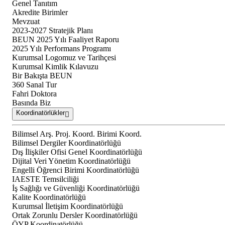
Genel Tanıtım
Akredite Birimler
Mevzuat
2023-2027 Stratejik Planı
BEUN 2025 Yılı Faaliyet Raporu
2025 Yılı Performans Programı
Kurumsal Logomuz ve Tarihçesi
Kurumsal Kimlik Kılavuzu
Bir Bakışta BEUN
360 Sanal Tur
Fahri Doktora
Basında Biz
Koordinatörlükler
Bilimsel Arş. Proj. Koord. Birimi Koord.
Bilimsel Dergiler Koordinatörlüğü
Dış İlişkiler Ofisi Genel Koordinatörlüğü
Dijital Veri Yönetim Koordinatörlüğü
Engelli Öğrenci Birimi Koordinatörlüğü
IAESTE Temsilciliği
İş Sağlığı ve Güvenliği Koordinatörlüğü
Kalite Koordinatörlüğü
Kurumsal İletişim Koordinatörlüğü
Ortak Zorunlu Dersler Koordinatörlüğü
ÖYP Koordinatörlüğü