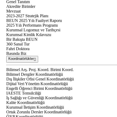
Genel Tanıtım
Akredite Birimler
Mevzuat
2023-2027 Stratejik Planı
BEUN 2025 Yılı Faaliyet Raporu
2025 Yılı Performans Programı
Kurumsal Logomuz ve Tarihçesi
Kurumsal Kimlik Kılavuzu
Bir Bakışta BEUN
360 Sanal Tur
Fahri Doktora
Basında Biz
Koordinatörlükler
Bilimsel Arş. Proj. Koord. Birimi Koord.
Bilimsel Dergiler Koordinatörlüğü
Dış İlişkiler Ofisi Genel Koordinatörlüğü
Dijital Veri Yönetim Koordinatörlüğü
Engelli Öğrenci Birimi Koordinatörlüğü
IAESTE Temsilciliği
İş Sağlığı ve Güvenliği Koordinatörlüğü
Kalite Koordinatörlüğü
Kurumsal İletişim Koordinatörlüğü
Ortak Zorunlu Dersler Koordinatörlüğü
ÖYP Koordinatörlüğü