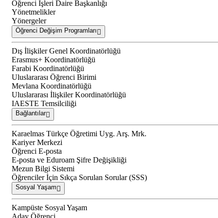
Öğrenci İşleri Daire Başkanlığı
Yönetmelikler
Yönergeler
Öğrenci Değişim Programları
Dış İlişkiler Genel Koordinatörlüğü
Erasmus+ Koordinatörlüğü
Farabi Koordinatörlüğü
Uluslararası Öğrenci Birimi
Mevlana Koordinatörlüğü
Uluslararası İlişkiler Koordinatörlüğü
IAESTE Temsilciliği
Bağlantılar
Karaelmas Türkçe Öğretimi Uyg. Arş. Mrk.
Kariyer Merkezi
Öğrenci E-posta
E-posta ve Eduroam Şifre Değişikliği
Mezun Bilgi Sistemi
Öğrenciler İçin Sıkça Sorulan Sorular (SSS)
Sosyal Yaşam
Kampüste Sosyal Yaşam
Aday Öğrenci