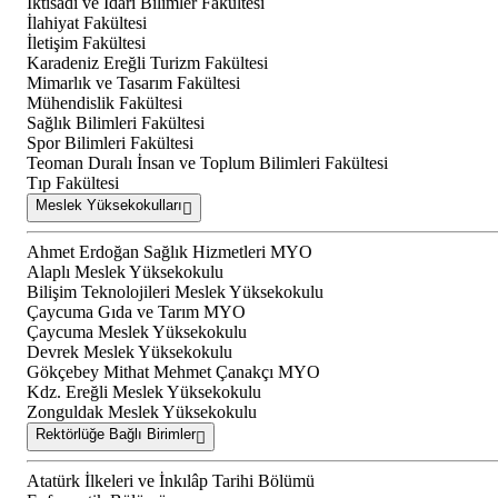
İktisadi ve İdari Bilimler Fakültesi
İlahiyat Fakültesi
İletişim Fakültesi
Karadeniz Ereğli Turizm Fakültesi
Mimarlık ve Tasarım Fakültesi
Mühendislik Fakültesi
Sağlık Bilimleri Fakültesi
Spor Bilimleri Fakültesi
Teoman Duralı İnsan ve Toplum Bilimleri Fakültesi
Tıp Fakültesi
Meslek Yüksekokulları
Ahmet Erdoğan Sağlık Hizmetleri MYO
Alaplı Meslek Yüksekokulu
Bilişim Teknolojileri Meslek Yüksekokulu
Çaycuma Gıda ve Tarım MYO
Çaycuma Meslek Yüksekokulu
Devrek Meslek Yüksekokulu
Gökçebey Mithat Mehmet Çanakçı MYO
Kdz. Ereğli Meslek Yüksekokulu
Zonguldak Meslek Yüksekokulu
Rektörlüğe Bağlı Birimler
Atatürk İlkeleri ve İnkılâp Tarihi Bölümü