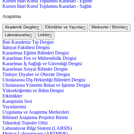
Kurum İdari Kurul Toplantısı Kararları - Eğitim
Kurum İdari Kurul Toplantısı Kararları - Sağlık
Araştırma
Akademik Dergiler
Etkinlikler ve Yayınlar
Merkezler / Birimler
Laboratuvarlar
Linkler
Batı Karadeniz Tıp Dergisi
İlahiyat Fakültesi Dergisi
Karaelmas Eğitim Bilimleri Dergisi
Karaelmas Fen ve Mühendislik Dergisi
Karaelmas İş Sağlığı ve Güvenliği Dergisi
Karaelmas Sosyal Bilimler Dergisi
Türkiye Diyabet ve Obezite Dergisi
Uluslararası Diş Hekimliği Bilimleri Dergisi
Uluslararası Yönetim İktisat ve İşletme Dergisi
Yükseköğretim ve Bilim Dergisi
Etkinlikler
Kampüsün Sesi
Yayınlarımız
Uygulama ve Araştırma Merkezleri
Bilimsel Araştırma Projeleri Birimi
Teknoloji Transfer Ofisi
Laboratuvar Bilgi Sistemi (LABSİS)
Merkez Laboratuvaru (ARTMER)