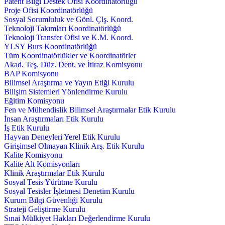
Patent Bilgi Destek Ofisi Koordinatörlüğü
Proje Ofisi Koordinatörlüğü
Sosyal Sorumluluk ve Gönl. Çlş. Koord.
Teknoloji Takımları Koordinatörlüğü
Teknoloji Transfer Ofisi ve K.M. Koord.
YLSY Burs Koordinatörlüğü
Tüm Koordinatörlükler ve Koordinatörler
Akad. Teş. Düz. Dent. ve İtiraz Komisyonu
BAP Komisyonu
Bilimsel Araştırma ve Yayın Etiği Kurulu
Bilişim Sistemleri Yönlendirme Kurulu
Eğitim Komisyonu
Fen ve Mühendislik Bilimsel Araştırmalar Etik Kurulu
İnsan Araştırmaları Etik Kurulu
İş Etik Kurulu
Hayvan Deneyleri Yerel Etik Kurulu
Girişimsel Olmayan Klinik Arş. Etik Kurulu
Kalite Komisyonu
Kalite Alt Komisyonları
Klinik Araştırmalar Etik Kurulu
Sosyal Tesis Yürütme Kurulu
Sosyal Tesisler İşletmesi Denetim Kurulu
Kurum Bilgi Güvenliği Kurulu
Strateji Geliştirme Kurulu
Sınai Mülkiyet Hakları Değerlendirme Kurulu