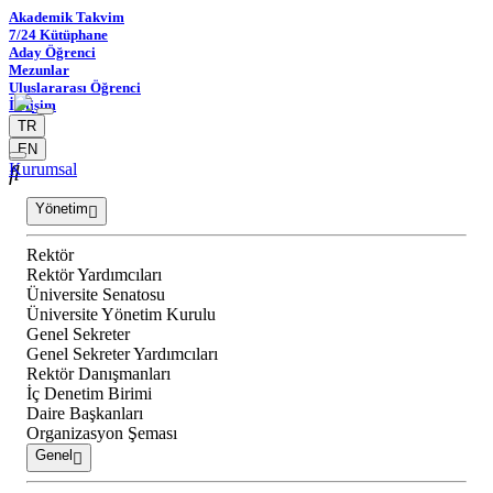
Akademik Takvim
7/24 Kütüphane
Aday Öğrenci
Mezunlar
Uluslararası Öğrenci
İletişim
TR
EN
Kurumsal
Yönetim
Rektör
Rektör Yardımcıları
Üniversite Senatosu
Üniversite Yönetim Kurulu
Genel Sekreter
Genel Sekreter Yardımcıları
Rektör Danışmanları
İç Denetim Birimi
Daire Başkanları
Organizasyon Şeması
Genel