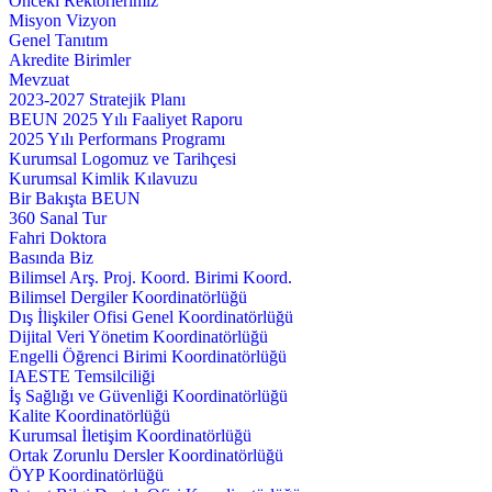
Önceki Rektörlerimiz
Misyon Vizyon
Genel Tanıtım
Akredite Birimler
Mevzuat
2023-2027 Stratejik Planı
BEUN 2025 Yılı Faaliyet Raporu
2025 Yılı Performans Programı
Kurumsal Logomuz ve Tarihçesi
Kurumsal Kimlik Kılavuzu
Bir Bakışta BEUN
360 Sanal Tur
Fahri Doktora
Basında Biz
Bilimsel Arş. Proj. Koord. Birimi Koord.
Bilimsel Dergiler Koordinatörlüğü
Dış İlişkiler Ofisi Genel Koordinatörlüğü
Dijital Veri Yönetim Koordinatörlüğü
Engelli Öğrenci Birimi Koordinatörlüğü
IAESTE Temsilciliği
İş Sağlığı ve Güvenliği Koordinatörlüğü
Kalite Koordinatörlüğü
Kurumsal İletişim Koordinatörlüğü
Ortak Zorunlu Dersler Koordinatörlüğü
ÖYP Koordinatörlüğü