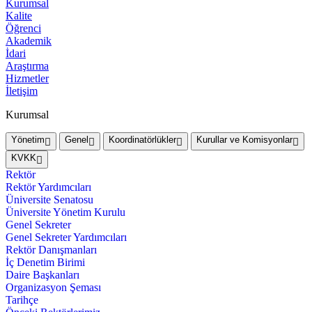
Kurumsal
Kalite
Öğrenci
Akademik
İdari
Araştırma
Hizmetler
İletişim
Kurumsal
Yönetim
Genel
Koordinatörlükler
Kurullar ve Komisyonlar
KVKK
Rektör
Rektör Yardımcıları
Üniversite Senatosu
Üniversite Yönetim Kurulu
Genel Sekreter
Genel Sekreter Yardımcıları
Rektör Danışmanları
İç Denetim Birimi
Daire Başkanları
Organizasyon Şeması
Tarihçe