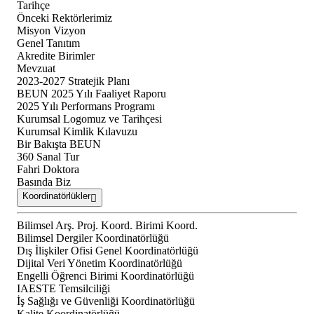
Tarihçe
Önceki Rektörlerimiz
Misyon Vizyon
Genel Tanıtım
Akredite Birimler
Mevzuat
2023-2027 Stratejik Planı
BEUN 2025 Yılı Faaliyet Raporu
2025 Yılı Performans Programı
Kurumsal Logomuz ve Tarihçesi
Kurumsal Kimlik Kılavuzu
Bir Bakışta BEUN
360 Sanal Tur
Fahri Doktora
Basında Biz
Koordinatörlükler
Bilimsel Arş. Proj. Koord. Birimi Koord.
Bilimsel Dergiler Koordinatörlüğü
Dış İlişkiler Ofisi Genel Koordinatörlüğü
Dijital Veri Yönetim Koordinatörlüğü
Engelli Öğrenci Birimi Koordinatörlüğü
IAESTE Temsilciliği
İş Sağlığı ve Güvenliği Koordinatörlüğü
Kalite Koordinatörlüğü