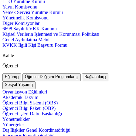
TTO Yürütme Kurulu
Yayın Komisyonu
Yemek Servisi Yürütme Kurulu
Yönetmelik Komisyonu
Diğer Komisyonlar
6698 Sayılı KVKK Kanunu
Kişisel Verilerin İşlenmesi ve Korunması Politikası
Genel Aydınlatma Metni
KVKK İlgili Kişi Başvuru Formu
Kalite
Öğrenci
Eğitim
Öğrenci Değişim Programları
Bağlantılar
Sosyal Yaşam
Oryantasyon Eğitimleri
Akademik Takvim
Öğrenci Bilgi Sistemi (OBS)
Öğrenci Bilgi Paketi (OBP)
Öğrenci İşleri Daire Başkanlığı
Yönetmelikler
Yönergeler
Dış İlişkiler Genel Koordinatörlüğü
Erasmus+ Koordinatörlüğü