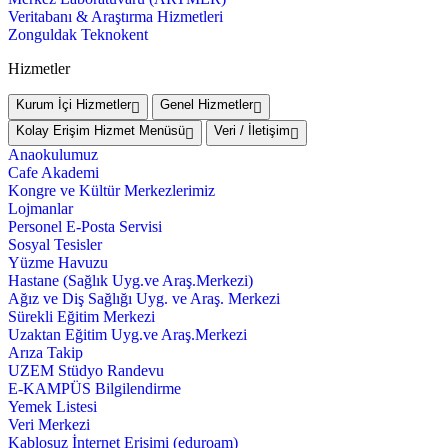
Veritabanı & Araştırma Hizmetleri
Zonguldak Teknokent
Hizmetler
Kurum İçi Hizmetler
Genel Hizmetler
Kolay Erişim Hizmet Menüsü
Veri / İletişim
Anaokulumuz
Cafe Akademi
Kongre ve Kültür Merkezlerimiz
Lojmanlar
Personel E-Posta Servisi
Sosyal Tesisler
Yüzme Havuzu
Hastane (Sağlık Uyg.ve Araş.Merkezi)
Ağız ve Diş Sağlığı Uyg. ve Araş. Merkezi
Sürekli Eğitim Merkezi
Uzaktan Eğitim Uyg.ve Araş.Merkezi
Arıza Takip
UZEM Stüdyo Randevu
E-KAMPÜS Bilgilendirme
Yemek Listesi
Veri Merkezi
Kablosuz İnternet Erişimi (eduroam)