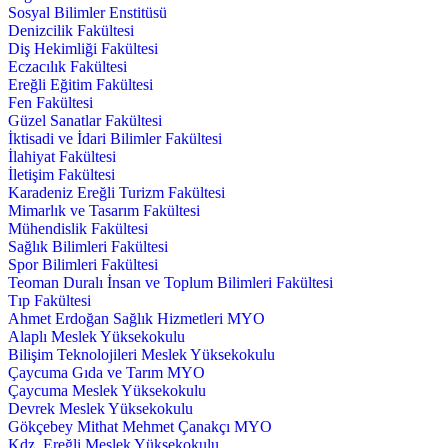
Sosyal Bilimler Enstitüsü
Denizcilik Fakültesi
Diş Hekimliği Fakültesi
Eczacılık Fakültesi
Ereğli Eğitim Fakültesi
Fen Fakültesi
Güzel Sanatlar Fakültesi
İktisadi ve İdari Bilimler Fakültesi
İlahiyat Fakültesi
İletişim Fakültesi
Karadeniz Ereğli Turizm Fakültesi
Mimarlık ve Tasarım Fakültesi
Mühendislik Fakültesi
Sağlık Bilimleri Fakültesi
Spor Bilimleri Fakültesi
Teoman Duralı İnsan ve Toplum Bilimleri Fakültesi
Tıp Fakültesi
Ahmet Erdoğan Sağlık Hizmetleri MYO
Alaplı Meslek Yüksekokulu
Bilişim Teknolojileri Meslek Yüksekokulu
Çaycuma Gıda ve Tarım MYO
Çaycuma Meslek Yüksekokulu
Devrek Meslek Yüksekokulu
Gökçebey Mithat Mehmet Çanakçı MYO
Kdz. Ereğli Meslek Yüksekokulu