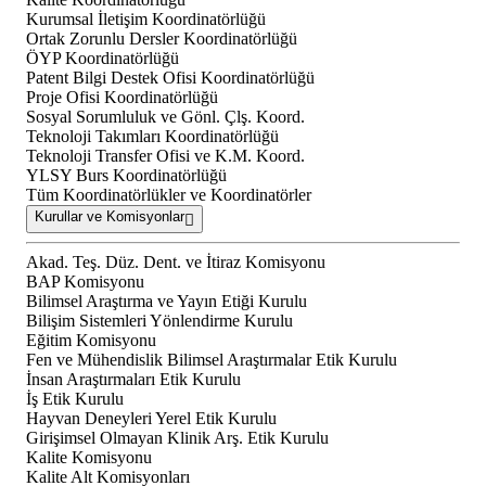
Kurumsal İletişim Koordinatörlüğü
Ortak Zorunlu Dersler Koordinatörlüğü
ÖYP Koordinatörlüğü
Patent Bilgi Destek Ofisi Koordinatörlüğü
Proje Ofisi Koordinatörlüğü
Sosyal Sorumluluk ve Gönl. Çlş. Koord.
Teknoloji Takımları Koordinatörlüğü
Teknoloji Transfer Ofisi ve K.M. Koord.
YLSY Burs Koordinatörlüğü
Tüm Koordinatörlükler ve Koordinatörler
Kurullar ve Komisyonlar
Akad. Teş. Düz. Dent. ve İtiraz Komisyonu
BAP Komisyonu
Bilimsel Araştırma ve Yayın Etiği Kurulu
Bilişim Sistemleri Yönlendirme Kurulu
Eğitim Komisyonu
Fen ve Mühendislik Bilimsel Araştırmalar Etik Kurulu
İnsan Araştırmaları Etik Kurulu
İş Etik Kurulu
Hayvan Deneyleri Yerel Etik Kurulu
Girişimsel Olmayan Klinik Arş. Etik Kurulu
Kalite Komisyonu
Kalite Alt Komisyonları