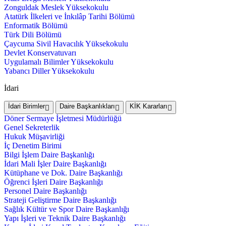
Zonguldak Meslek Yüksekokulu
Atatürk İlkeleri ve İnkılâp Tarihi Bölümü
Enformatik Bölümü
Türk Dili Bölümü
Çaycuma Sivil Havacılık Yüksekokulu
Devlet Konservatuvarı
Uygulamalı Bilimler Yüksekokulu
Yabancı Diller Yüksekokulu
İdari
İdari Birimler
Daire Başkanlıkları
KİK Kararları
Döner Sermaye İşletmesi Müdürlüğü
Genel Sekreterlik
Hukuk Müşavirliği
İç Denetim Birimi
Bilgi İşlem Daire Başkanlığı
İdari Mali İşler Daire Başkanlığı
Kütüphane ve Dok. Daire Başkanlığı
Öğrenci İşleri Daire Başkanlığı
Personel Daire Başkanlığı
Strateji Geliştirme Daire Başkanlığı
Sağlık Kültür ve Spor Daire Başkanlığı
Yapı İşleri ve Teknik Daire Başkanlığı