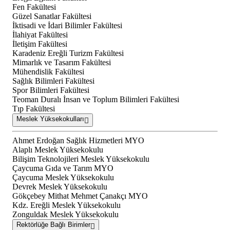
Fen Fakültesi
Güzel Sanatlar Fakültesi
İktisadi ve İdari Bilimler Fakültesi
İlahiyat Fakültesi
İletişim Fakültesi
Karadeniz Ereğli Turizm Fakültesi
Mimarlık ve Tasarım Fakültesi
Mühendislik Fakültesi
Sağlık Bilimleri Fakültesi
Spor Bilimleri Fakültesi
Teoman Duralı İnsan ve Toplum Bilimleri Fakültesi
Tıp Fakültesi
Meslek Yüksekokulları
Ahmet Erdoğan Sağlık Hizmetleri MYO
Alaplı Meslek Yüksekokulu
Bilişim Teknolojileri Meslek Yüksekokulu
Çaycuma Gıda ve Tarım MYO
Çaycuma Meslek Yüksekokulu
Devrek Meslek Yüksekokulu
Gökçebey Mithat Mehmet Çanakçı MYO
Kdz. Ereğli Meslek Yüksekokulu
Zonguldak Meslek Yüksekokulu
Rektörlüğe Bağlı Birimler