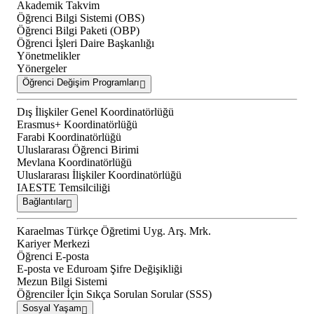
Akademik Takvim
Öğrenci Bilgi Sistemi (OBS)
Öğrenci Bilgi Paketi (OBP)
Öğrenci İşleri Daire Başkanlığı
Yönetmelikler
Yönergeler
Öğrenci Değişim Programları
Dış İlişkiler Genel Koordinatörlüğü
Erasmus+ Koordinatörlüğü
Farabi Koordinatörlüğü
Uluslararası Öğrenci Birimi
Mevlana Koordinatörlüğü
Uluslararası İlişkiler Koordinatörlüğü
IAESTE Temsilciliği
Bağlantılar
Karaelmas Türkçe Öğretimi Uyg. Arş. Mrk.
Kariyer Merkezi
Öğrenci E-posta
E-posta ve Eduroam Şifre Değişikliği
Mezun Bilgi Sistemi
Öğrenciler İçin Sıkça Sorulan Sorular (SSS)
Sosyal Yaşam