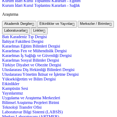
Kurum İdari Kurul Toplantısı Kararları - Eğitim
Kurum İdari Kurul Toplantısı Kararları - Sağlık
Araştırma
Akademik Dergiler
Etkinlikler ve Yayınlar
Merkezler / Birimler
Laboratuvarlar
Linkler
Batı Karadeniz Tıp Dergisi
İlahiyat Fakültesi Dergisi
Karaelmas Eğitim Bilimleri Dergisi
Karaelmas Fen ve Mühendislik Dergisi
Karaelmas İş Sağlığı ve Güvenliği Dergisi
Karaelmas Sosyal Bilimler Dergisi
Türkiye Diyabet ve Obezite Dergisi
Uluslararası Diş Hekimliği Bilimleri Dergisi
Uluslararası Yönetim İktisat ve İşletme Dergisi
Yükseköğretim ve Bilim Dergisi
Etkinlikler
Kampüsün Sesi
Yayınlarımız
Uygulama ve Araştırma Merkezleri
Bilimsel Araştırma Projeleri Birimi
Teknoloji Transfer Ofisi
Laboratuvar Bilgi Sistemi (LABSİS)
Merkez Laboratuvaru (ARTMER)