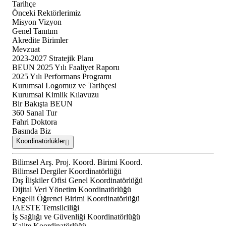
Tarihçe
Önceki Rektörlerimiz
Misyon Vizyon
Genel Tanıtım
Akredite Birimler
Mevzuat
2023-2027 Stratejik Planı
BEUN 2025 Yılı Faaliyet Raporu
2025 Yılı Performans Programı
Kurumsal Logomuz ve Tarihçesi
Kurumsal Kimlik Kılavuzu
Bir Bakışta BEUN
360 Sanal Tur
Fahri Doktora
Basında Biz
Koordinatörlükler
Bilimsel Arş. Proj. Koord. Birimi Koord.
Bilimsel Dergiler Koordinatörlüğü
Dış İlişkiler Ofisi Genel Koordinatörlüğü
Dijital Veri Yönetim Koordinatörlüğü
Engelli Öğrenci Birimi Koordinatörlüğü
IAESTE Temsilciliği
İş Sağlığı ve Güvenliği Koordinatörlüğü
Kalite Koordinatörlüğü