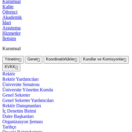
Kurumsal
Kalite
Öğrenci
Akademik
İdari
Araştırma
Hizmetler
İletişim
Kurumsal
Yönetim
Genel
Koordinatörlükler
Kurullar ve Komisyonlar
KVKK
Rektör
Rektör Yardımcıları
Üniversite Senatosu
Üniversite Yönetim Kurulu
Genel Sekreter
Genel Sekreter Yardımcıları
Rektör Danışmanları
İç Denetim Birimi
Daire Başkanları
Organizasyon Şeması
Tarihçe