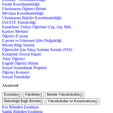
Farabi Koordinatörlüğü
Uluslararası Öğrenci Birimi
Mevlana Koordinatörlüğü
Uluslararası İlişkiler Koordinatörlüğü
IAESTE Temsilciliği
Karaelmas Türkçe Öğretimi Uyg. Arş. Mrk.
Kariyer Merkezi
Öğrenci E-posta
E-posta ve Eduroam Şifre Değişikliği
Mezun Bilgi Sistemi
Öğrenciler İçin Sıkça Sorulan Sorular (SSS)
Kampüste Sosyal Yaşam
Aday Öğrenci
Engelli Öğrenci Birimi
Sosyal Sorumluluk Projeleri
Öğrenci Konseyi
Sosyal Transkript
Akademik
Enstitüler
Fakülteler
Meslek Yüksekokulları
Rektörlüğe Bağlı Birimler
Yüksekokullar ve Konservatuvar
Fen Bilimleri Enstitüsü
Sağlık Bilimleri Enstitüsü