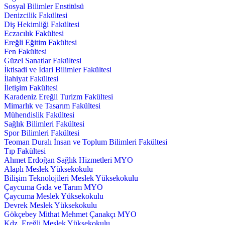
Sosyal Bilimler Enstitüsü
Denizcilik Fakültesi
Diş Hekimliği Fakültesi
Eczacılık Fakültesi
Ereğli Eğitim Fakültesi
Fen Fakültesi
Güzel Sanatlar Fakültesi
İktisadi ve İdari Bilimler Fakültesi
İlahiyat Fakültesi
İletişim Fakültesi
Karadeniz Ereğli Turizm Fakültesi
Mimarlık ve Tasarım Fakültesi
Mühendislik Fakültesi
Sağlık Bilimleri Fakültesi
Spor Bilimleri Fakültesi
Teoman Duralı İnsan ve Toplum Bilimleri Fakültesi
Tıp Fakültesi
Ahmet Erdoğan Sağlık Hizmetleri MYO
Alaplı Meslek Yüksekokulu
Bilişim Teknolojileri Meslek Yüksekokulu
Çaycuma Gıda ve Tarım MYO
Çaycuma Meslek Yüksekokulu
Devrek Meslek Yüksekokulu
Gökçebey Mithat Mehmet Çanakçı MYO
Kdz. Ereğli Meslek Yüksekokulu