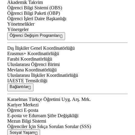
Akademik Takvim
Öğrenci Bilgi Sistemi (OBS)
Öğrenci Bilgi Paketi (OBP)
Öğrenci İşleri Daire Başkanlığı
Yönetmelikler
Yönergeler
Öğrenci Değişim Programları
Dış İlişkiler Genel Koordinatörlüğü
Erasmus+ Koordinatörlüğü
Farabi Koordinatörlüğü
Uluslararası Öğrenci Birimi
Mevlana Koordinatörlüğü
Uluslararası İlişkiler Koordinatörlüğü
IAESTE Temsilciliği
Bağlantılar
Karaelmas Türkçe Öğretimi Uyg. Arş. Mrk.
Kariyer Merkezi
Öğrenci E-posta
E-posta ve Eduroam Şifre Değişikliği
Mezun Bilgi Sistemi
Öğrenciler İçin Sıkça Sorulan Sorular (SSS)
Sosyal Yaşam