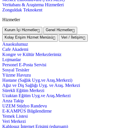
Veritabanı & Araştırma Hizmetleri
Zonguldak Teknokent
Hizmetler
Kurum İçi Hizmetler
Genel Hizmetler
Kolay Erişim Hizmet Menüsü
Veri / İletişim
Anaokulumuz
Cafe Akademi
Kongre ve Kültür Merkezlerimiz
Lojmanlar
Personel E-Posta Servisi
Sosyal Tesisler
Yüzme Havuzu
Hastane (Sağlık Uyg.ve Araş.Merkezi)
Ağız ve Diş Sağlığı Uyg. ve Araş. Merkezi
Sürekli Eğitim Merkezi
Uzaktan Eğitim Uyg.ve Araş.Merkezi
Arıza Takip
UZEM Stüdyo Randevu
E-KAMPÜS Bilgilendirme
Yemek Listesi
Veri Merkezi
Kablosuz İnternet Erişimi (eduroam)