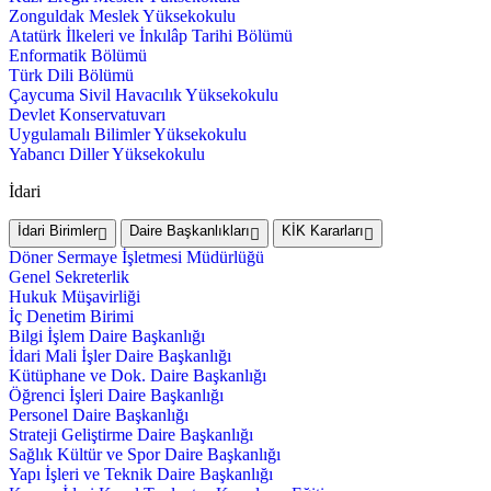
Zonguldak Meslek Yüksekokulu
Atatürk İlkeleri ve İnkılâp Tarihi Bölümü
Enformatik Bölümü
Türk Dili Bölümü
Çaycuma Sivil Havacılık Yüksekokulu
Devlet Konservatuvarı
Uygulamalı Bilimler Yüksekokulu
Yabancı Diller Yüksekokulu
İdari
İdari Birimler
Daire Başkanlıkları
KİK Kararları
Döner Sermaye İşletmesi Müdürlüğü
Genel Sekreterlik
Hukuk Müşavirliği
İç Denetim Birimi
Bilgi İşlem Daire Başkanlığı
İdari Mali İşler Daire Başkanlığı
Kütüphane ve Dok. Daire Başkanlığı
Öğrenci İşleri Daire Başkanlığı
Personel Daire Başkanlığı
Strateji Geliştirme Daire Başkanlığı
Sağlık Kültür ve Spor Daire Başkanlığı
Yapı İşleri ve Teknik Daire Başkanlığı