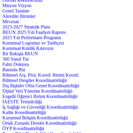
Önceki Rektörlerimiz
Misyon Vizyon
Genel Tanıtım
Akredite Birimler
Mevzuat
2023-2027 Stratejik Planı
BEUN 2025 Yılı Faaliyet Raporu
2025 Yılı Performans Programı
Kurumsal Logomuz ve Tarihçesi
Kurumsal Kimlik Kılavuzu
Bir Bakışta BEUN
360 Sanal Tur
Fahri Doktora
Basında Biz
Bilimsel Arş. Proj. Koord. Birimi Koord.
Bilimsel Dergiler Koordinatörlüğü
Dış İlişkiler Ofisi Genel Koordinatörlüğü
Dijital Veri Yönetim Koordinatörlüğü
Engelli Öğrenci Birimi Koordinatörlüğü
IAESTE Temsilciliği
İş Sağlığı ve Güvenliği Koordinatörlüğü
Kalite Koordinatörlüğü
Kurumsal İletişim Koordinatörlüğü
Ortak Zorunlu Dersler Koordinatörlüğü
ÖYP Koordinatörlüğü