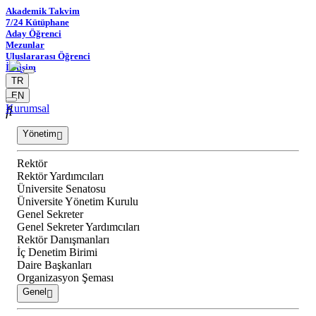
Akademik Takvim
7/24 Kütüphane
Aday Öğrenci
Mezunlar
Uluslararası Öğrenci
İletişim
TR
EN
Kurumsal
Yönetim
Rektör
Rektör Yardımcıları
Üniversite Senatosu
Üniversite Yönetim Kurulu
Genel Sekreter
Genel Sekreter Yardımcıları
Rektör Danışmanları
İç Denetim Birimi
Daire Başkanları
Organizasyon Şeması
Genel