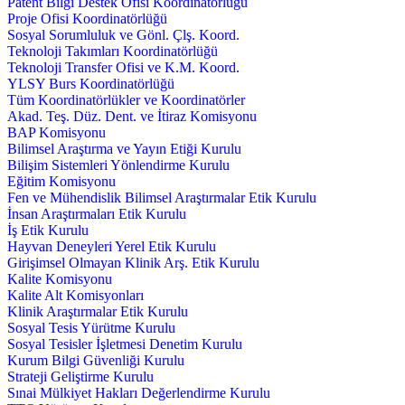
Patent Bilgi Destek Ofisi Koordinatörlüğü
Proje Ofisi Koordinatörlüğü
Sosyal Sorumluluk ve Gönl. Çlş. Koord.
Teknoloji Takımları Koordinatörlüğü
Teknoloji Transfer Ofisi ve K.M. Koord.
YLSY Burs Koordinatörlüğü
Tüm Koordinatörlükler ve Koordinatörler
Akad. Teş. Düz. Dent. ve İtiraz Komisyonu
BAP Komisyonu
Bilimsel Araştırma ve Yayın Etiği Kurulu
Bilişim Sistemleri Yönlendirme Kurulu
Eğitim Komisyonu
Fen ve Mühendislik Bilimsel Araştırmalar Etik Kurulu
İnsan Araştırmaları Etik Kurulu
İş Etik Kurulu
Hayvan Deneyleri Yerel Etik Kurulu
Girişimsel Olmayan Klinik Arş. Etik Kurulu
Kalite Komisyonu
Kalite Alt Komisyonları
Klinik Araştırmalar Etik Kurulu
Sosyal Tesis Yürütme Kurulu
Sosyal Tesisler İşletmesi Denetim Kurulu
Kurum Bilgi Güvenliği Kurulu
Strateji Geliştirme Kurulu
Sınai Mülkiyet Hakları Değerlendirme Kurulu