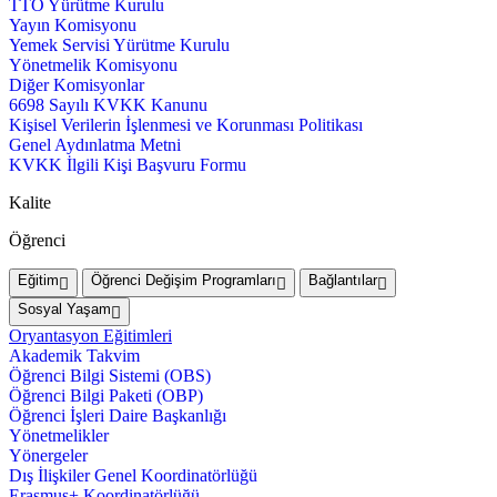
TTO Yürütme Kurulu
Yayın Komisyonu
Yemek Servisi Yürütme Kurulu
Yönetmelik Komisyonu
Diğer Komisyonlar
6698 Sayılı KVKK Kanunu
Kişisel Verilerin İşlenmesi ve Korunması Politikası
Genel Aydınlatma Metni
KVKK İlgili Kişi Başvuru Formu
Kalite
Öğrenci
Eğitim
Öğrenci Değişim Programları
Bağlantılar
Sosyal Yaşam
Oryantasyon Eğitimleri
Akademik Takvim
Öğrenci Bilgi Sistemi (OBS)
Öğrenci Bilgi Paketi (OBP)
Öğrenci İşleri Daire Başkanlığı
Yönetmelikler
Yönergeler
Dış İlişkiler Genel Koordinatörlüğü
Erasmus+ Koordinatörlüğü