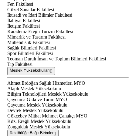
Fen Fakültesi
Güzel Sanatlar Fakültesi
İktisadi ve İdari Bilimler Fakültesi
İlahiyat Fakültesi
İletişim Fakültesi
Karadeniz Ereğli Turizm Fakültesi
Mimarlık ve Tasarım Fakültesi
Mühendislik Fakültesi
Sağlık Bilimleri Fakültesi
Spor Bilimleri Fakültesi
Teoman Duralı İnsan ve Toplum Bilimleri Fakültesi
Tıp Fakültesi
Meslek Yüksekokulları
Ahmet Erdoğan Sağlık Hizmetleri MYO
Alaplı Meslek Yüksekokulu
Bilişim Teknolojileri Meslek Yüksekokulu
Çaycuma Gıda ve Tarım MYO
Çaycuma Meslek Yüksekokulu
Devrek Meslek Yüksekokulu
Gökçebey Mithat Mehmet Çanakçı MYO
Kdz. Ereğli Meslek Yüksekokulu
Zonguldak Meslek Yüksekokulu
Rektörlüğe Bağlı Birimler