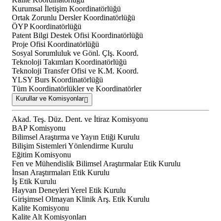
Kurumsal İletişim Koordinatörlüğü
Ortak Zorunlu Dersler Koordinatörlüğü
ÖYP Koordinatörlüğü
Patent Bilgi Destek Ofisi Koordinatörlüğü
Proje Ofisi Koordinatörlüğü
Sosyal Sorumluluk ve Gönl. Çlş. Koord.
Teknoloji Takımları Koordinatörlüğü
Teknoloji Transfer Ofisi ve K.M. Koord.
YLSY Burs Koordinatörlüğü
Tüm Koordinatörlükler ve Koordinatörler
Kurullar ve Komisyonlar
Akad. Teş. Düz. Dent. ve İtiraz Komisyonu
BAP Komisyonu
Bilimsel Araştırma ve Yayın Etiği Kurulu
Bilişim Sistemleri Yönlendirme Kurulu
Eğitim Komisyonu
Fen ve Mühendislik Bilimsel Araştırmalar Etik Kurulu
İnsan Araştırmaları Etik Kurulu
İş Etik Kurulu
Hayvan Deneyleri Yerel Etik Kurulu
Girişimsel Olmayan Klinik Arş. Etik Kurulu
Kalite Komisyonu
Kalite Alt Komisyonları