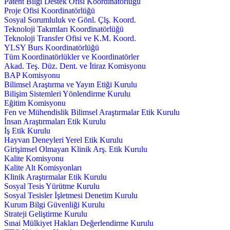
Patent Bilgi Destek Ofisi Koordinatörlüğü
Proje Ofisi Koordinatörlüğü
Sosyal Sorumluluk ve Gönl. Çlş. Koord.
Teknoloji Takımları Koordinatörlüğü
Teknoloji Transfer Ofisi ve K.M. Koord.
YLSY Burs Koordinatörlüğü
Tüm Koordinatörlükler ve Koordinatörler
Akad. Teş. Düz. Dent. ve İtiraz Komisyonu
BAP Komisyonu
Bilimsel Araştırma ve Yayın Etiği Kurulu
Bilişim Sistemleri Yönlendirme Kurulu
Eğitim Komisyonu
Fen ve Mühendislik Bilimsel Araştırmalar Etik Kurulu
İnsan Araştırmaları Etik Kurulu
İş Etik Kurulu
Hayvan Deneyleri Yerel Etik Kurulu
Girişimsel Olmayan Klinik Arş. Etik Kurulu
Kalite Komisyonu
Kalite Alt Komisyonları
Klinik Araştırmalar Etik Kurulu
Sosyal Tesis Yürütme Kurulu
Sosyal Tesisler İşletmesi Denetim Kurulu
Kurum Bilgi Güvenliği Kurulu
Strateji Geliştirme Kurulu
Sınai Mülkiyet Hakları Değerlendirme Kurulu