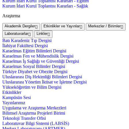
Kurum İdari Kurul Toplantısı Kararları - Eğitim
Kurum İdari Kurul Toplantısı Kararları - Sağlık
Araştırma
Akademik Dergiler
Etkinlikler ve Yayınlar
Merkezler / Birimler
Laboratuvarlar
Linkler
Batı Karadeniz Tıp Dergisi
İlahiyat Fakültesi Dergisi
Karaelmas Eğitim Bilimleri Dergisi
Karaelmas Fen ve Mühendislik Dergisi
Karaelmas İş Sağlığı ve Güvenliği Dergisi
Karaelmas Sosyal Bilimler Dergisi
Türkiye Diyabet ve Obezite Dergisi
Uluslararası Diş Hekimliği Bilimleri Dergisi
Uluslararası Yönetim İktisat ve İşletme Dergisi
Yükseköğretim ve Bilim Dergisi
Etkinlikler
Kampüsün Sesi
Yayınlarımız
Uygulama ve Araştırma Merkezleri
Bilimsel Araştırma Projeleri Birimi
Teknoloji Transfer Ofisi
Laboratuvar Bilgi Sistemi (LABSİS)
Merkez Laboratuvaru (ARTMER)