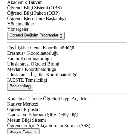
Akademik Takvim
Öğrenci Bilgi Sistemi (OBS)
Öğrenci Bilgi Paketi (OBP)
Öğrenci İşleri Daire Başkanlığı
Yönetmelikler
Yönergeler
Öğrenci Değişim Programları
Dış İlişkiler Genel Koordinatörlüğü
Erasmus+ Koordinatörlüğü
Farabi Koordinatörlüğü
Uluslararası Öğrenci Birimi
Mevlana Koordinatörlüğü
Uluslararası İlişkiler Koordinatörlüğü
IAESTE Temsilciliği
Bağlantılar
Karaelmas Türkçe Öğretimi Uyg. Arş. Mrk.
Kariyer Merkezi
Öğrenci E-posta
E-posta ve Eduroam Şifre Değişikliği
Mezun Bilgi Sistemi
Öğrenciler İçin Sıkça Sorulan Sorular (SSS)
Sosyal Yaşam