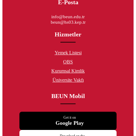
E-Posta
info@beun.edu.tr
beun@hs03.kep.tr
Hizmetler
Yemek Listesi
OBS
Kurumsal Kimlik
Üniversite Vakfı
BEUN Mobil
Get it on
Google Play
Download on the