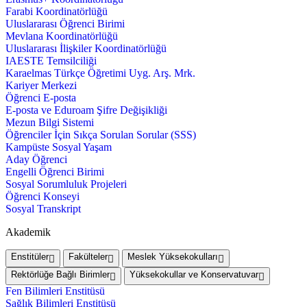
Farabi Koordinatörlüğü
Uluslararası Öğrenci Birimi
Mevlana Koordinatörlüğü
Uluslararası İlişkiler Koordinatörlüğü
IAESTE Temsilciliği
Karaelmas Türkçe Öğretimi Uyg. Arş. Mrk.
Kariyer Merkezi
Öğrenci E-posta
E-posta ve Eduroam Şifre Değişikliği
Mezun Bilgi Sistemi
Öğrenciler İçin Sıkça Sorulan Sorular (SSS)
Kampüste Sosyal Yaşam
Aday Öğrenci
Engelli Öğrenci Birimi
Sosyal Sorumluluk Projeleri
Öğrenci Konseyi
Sosyal Transkript
Akademik
Enstitüler
Fakülteler
Meslek Yüksekokulları
Rektörlüğe Bağlı Birimler
Yüksekokullar ve Konservatuvar
Fen Bilimleri Enstitüsü
Sağlık Bilimleri Enstitüsü