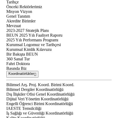
Tarihçe
Önceki Rektörlerimiz
Misyon Vizyon
Genel Tanıtım
Akredite Birimler
Mevzuat
2023-2027 Stratejik Planı
BEUN 2025 Yılı Faaliyet Raporu
2025 Yılı Performans Programı
Kurumsal Logomuz ve Tarihçesi
Kurumsal Kimlik Kılavuzu
Bir Bakışta BEUN
360 Sanal Tur
Fahri Doktora
Basında Biz
Koordinatörlükler
Bilimsel Arş. Proj. Koord. Birimi Koord.
Bilimsel Dergiler Koordinatörlüğü
Dış İlişkiler Ofisi Genel Koordinatörlüğü
Dijital Veri Yönetim Koordinatörlüğü
Engelli Öğrenci Birimi Koordinatörlüğü
IAESTE Temsilciliği
İş Sağlığı ve Güvenliği Koordinatörlüğü
Kalite Koordinatörlüğü