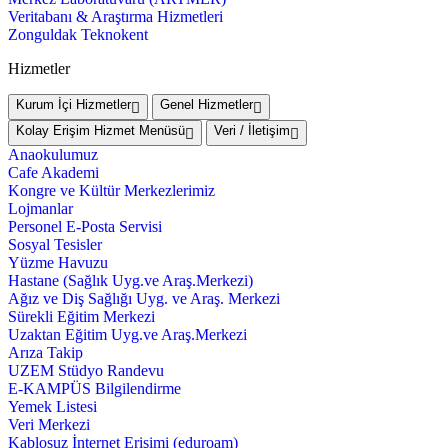
Veritabanı & Araştırma Hizmetleri
Zonguldak Teknokent
Hizmetler
Kurum İçi Hizmetler
Genel Hizmetler
Kolay Erişim Hizmet Menüsü
Veri / İletişim
Anaokulumuz
Cafe Akademi
Kongre ve Kültür Merkezlerimiz
Lojmanlar
Personel E-Posta Servisi
Sosyal Tesisler
Yüzme Havuzu
Hastane (Sağlık Uyg.ve Araş.Merkezi)
Ağız ve Diş Sağlığı Uyg. ve Araş. Merkezi
Sürekli Eğitim Merkezi
Uzaktan Eğitim Uyg.ve Araş.Merkezi
Arıza Takip
UZEM Stüdyo Randevu
E-KAMPÜS Bilgilendirme
Yemek Listesi
Veri Merkezi
Kablosuz İnternet Erişimi (eduroam)