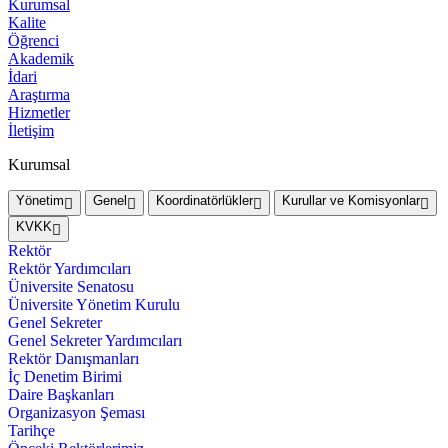
Kurumsal
Kalite
Öğrenci
Akademik
İdari
Araştırma
Hizmetler
İletişim
Kurumsal
Yönetim
Genel
Koordinatörlükler
Kurullar ve Komisyonlar
KVKK
Rektör
Rektör Yardımcıları
Üniversite Senatosu
Üniversite Yönetim Kurulu
Genel Sekreter
Genel Sekreter Yardımcıları
Rektör Danışmanları
İç Denetim Birimi
Daire Başkanları
Organizasyon Şeması
Tarihçe