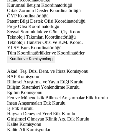
Kurumsal İletişim Koordinatörlüğü
Ortak Zorunlu Dersler Koordinatörlüğü
ÖYP Koordinatörlüğü
Patent Bilgi Destek Ofisi Koordinatörlüğü
Proje Ofisi Koordinatörlüğü
Sosyal Sorumluluk ve Gönl. Çlş. Koord.
Teknoloji Takımları Koordinatörlüğü
Teknoloji Transfer Ofisi ve K.M. Koord.
YLSY Burs Koordinatörlüğü
Tüm Koordinatörlükler ve Koordinatörler
Kurullar ve Komisyonlar
Akad. Teş. Düz. Dent. ve İtiraz Komisyonu
BAP Komisyonu
Bilimsel Araştırma ve Yayın Etiği Kurulu
Bilişim Sistemleri Yönlendirme Kurulu
Eğitim Komisyonu
Fen ve Mühendislik Bilimsel Araştırmalar Etik Kurulu
İnsan Araştırmaları Etik Kurulu
İş Etik Kurulu
Hayvan Deneyleri Yerel Etik Kurulu
Girişimsel Olmayan Klinik Arş. Etik Kurulu
Kalite Komisyonu
Kalite Alt Komisyonları