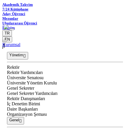
Akademik Takvim
7/24 Kütüphane
Aday Öğrenci
Mezunlar
Uluslararası Öğrenci
İletişim
TR
EN
Kurumsal
Yönetim
Rektör
Rektör Yardımcıları
Üniversite Senatosu
Üniversite Yönetim Kurulu
Genel Sekreter
Genel Sekreter Yardımcıları
Rektör Danışmanları
İç Denetim Birimi
Daire Başkanları
Organizasyon Şeması
Genel