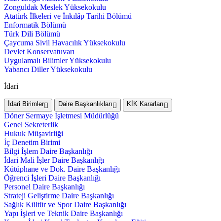
Zonguldak Meslek Yüksekokulu
Atatürk İlkeleri ve İnkılâp Tarihi Bölümü
Enformatik Bölümü
Türk Dili Bölümü
Çaycuma Sivil Havacılık Yüksekokulu
Devlet Konservatuvarı
Uygulamalı Bilimler Yüksekokulu
Yabancı Diller Yüksekokulu
İdari
İdari Birimler
Daire Başkanlıkları
KİK Kararları
Döner Sermaye İşletmesi Müdürlüğü
Genel Sekreterlik
Hukuk Müşavirliği
İç Denetim Birimi
Bilgi İşlem Daire Başkanlığı
İdari Mali İşler Daire Başkanlığı
Kütüphane ve Dok. Daire Başkanlığı
Öğrenci İşleri Daire Başkanlığı
Personel Daire Başkanlığı
Strateji Geliştirme Daire Başkanlığı
Sağlık Kültür ve Spor Daire Başkanlığı
Yapı İşleri ve Teknik Daire Başkanlığı