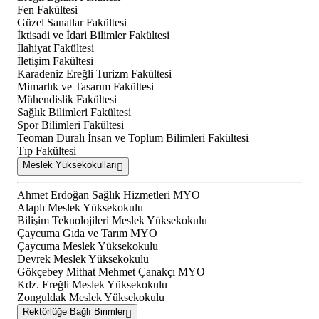
Fen Fakültesi
Güzel Sanatlar Fakültesi
İktisadi ve İdari Bilimler Fakültesi
İlahiyat Fakültesi
İletişim Fakültesi
Karadeniz Ereğli Turizm Fakültesi
Mimarlık ve Tasarım Fakültesi
Mühendislik Fakültesi
Sağlık Bilimleri Fakültesi
Spor Bilimleri Fakültesi
Teoman Duralı İnsan ve Toplum Bilimleri Fakültesi
Tıp Fakültesi
Meslek Yüksekokulları
Ahmet Erdoğan Sağlık Hizmetleri MYO
Alaplı Meslek Yüksekokulu
Bilişim Teknolojileri Meslek Yüksekokulu
Çaycuma Gıda ve Tarım MYO
Çaycuma Meslek Yüksekokulu
Devrek Meslek Yüksekokulu
Gökçebey Mithat Mehmet Çanakçı MYO
Kdz. Ereğli Meslek Yüksekokulu
Zonguldak Meslek Yüksekokulu
Rektörlüğe Bağlı Birimler