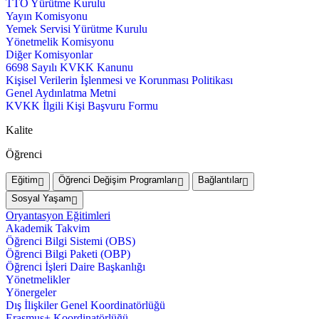
TTO Yürütme Kurulu
Yayın Komisyonu
Yemek Servisi Yürütme Kurulu
Yönetmelik Komisyonu
Diğer Komisyonlar
6698 Sayılı KVKK Kanunu
Kişisel Verilerin İşlenmesi ve Korunması Politikası
Genel Aydınlatma Metni
KVKK İlgili Kişi Başvuru Formu
Kalite
Öğrenci
Eğitim
Öğrenci Değişim Programları
Bağlantılar
Sosyal Yaşam
Oryantasyon Eğitimleri
Akademik Takvim
Öğrenci Bilgi Sistemi (OBS)
Öğrenci Bilgi Paketi (OBP)
Öğrenci İşleri Daire Başkanlığı
Yönetmelikler
Yönergeler
Dış İlişkiler Genel Koordinatörlüğü
Erasmus+ Koordinatörlüğü