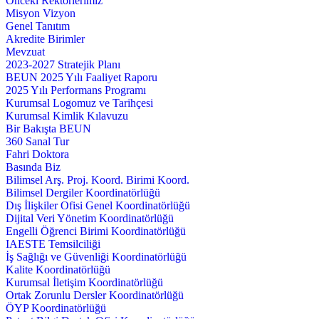
Önceki Rektörlerimiz
Misyon Vizyon
Genel Tanıtım
Akredite Birimler
Mevzuat
2023-2027 Stratejik Planı
BEUN 2025 Yılı Faaliyet Raporu
2025 Yılı Performans Programı
Kurumsal Logomuz ve Tarihçesi
Kurumsal Kimlik Kılavuzu
Bir Bakışta BEUN
360 Sanal Tur
Fahri Doktora
Basında Biz
Bilimsel Arş. Proj. Koord. Birimi Koord.
Bilimsel Dergiler Koordinatörlüğü
Dış İlişkiler Ofisi Genel Koordinatörlüğü
Dijital Veri Yönetim Koordinatörlüğü
Engelli Öğrenci Birimi Koordinatörlüğü
IAESTE Temsilciliği
İş Sağlığı ve Güvenliği Koordinatörlüğü
Kalite Koordinatörlüğü
Kurumsal İletişim Koordinatörlüğü
Ortak Zorunlu Dersler Koordinatörlüğü
ÖYP Koordinatörlüğü