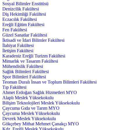
Sosyal Bilimler Enstitüsü
Denizcilik Fakültesi
Diş Hekimliği Fakültesi
Eczacılık Fakültesi
Ereğli Eğitim Fakültesi
Fen Fakültesi
Güzel Sanatlar Fakültesi
İktisadi ve İdari Bilimler Fakültesi
İlahiyat Fakültesi
İletişim Fakültesi
Karadeniz Ereğli Turizm Fakültesi
Mimarlık ve Tasarım Fakültesi
Mühendislik Fakültesi
Sağlık Bilimleri Fakültesi
Spor Bilimleri Fakültesi
Teoman Duralı İnsan ve Toplum Bilimleri Fakültesi
Tıp Fakültesi
Ahmet Erdoğan Sağlık Hizmetleri MYO
Alaplı Meslek Yüksekokulu
Bilişim Teknolojileri Meslek Yüksekokulu
Çaycuma Gıda ve Tarım MYO
Çaycuma Meslek Yüksekokulu
Devrek Meslek Yüksekokulu
Gökçebey Mithat Mehmet Çanakçı MYO
Kdz. Ereğli Meslek Yüksekokulu