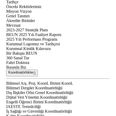
Tarihçe
Önceki Rektörlerimiz
Misyon Vizyon
Genel Tanıtım
Akredite Birimler
Mevzuat
2023-2027 Stratejik Planı
BEUN 2025 Yılı Faaliyet Raporu
2025 Yılı Performans Programı
Kurumsal Logomuz ve Tarihçesi
Kurumsal Kimlik Kılavuzu
Bir Bakışta BEUN
360 Sanal Tur
Fahri Doktora
Basında Biz
Koordinatörlükler
Bilimsel Arş. Proj. Koord. Birimi Koord.
Bilimsel Dergiler Koordinatörlüğü
Dış İlişkiler Ofisi Genel Koordinatörlüğü
Dijital Veri Yönetim Koordinatörlüğü
Engelli Öğrenci Birimi Koordinatörlüğü
IAESTE Temsilciliği
İş Sağlığı ve Güvenliği Koordinatörlüğü
Kalite Koordinatörlüğü