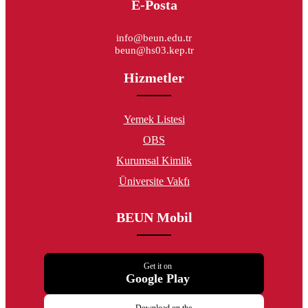
E-Posta
info@beun.edu.tr
beun@hs03.kep.tr
Hizmetler
Yemek Listesi
OBS
Kurumsal Kimlik
Üniversite Vakfı
BEUN Mobil
Get it on
Google Play
Download on the