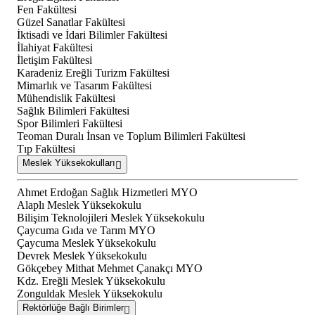
Fen Fakültesi
Güzel Sanatlar Fakültesi
İktisadi ve İdari Bilimler Fakültesi
İlahiyat Fakültesi
İletişim Fakültesi
Karadeniz Ereğli Turizm Fakültesi
Mimarlık ve Tasarım Fakültesi
Mühendislik Fakültesi
Sağlık Bilimleri Fakültesi
Spor Bilimleri Fakültesi
Teoman Duralı İnsan ve Toplum Bilimleri Fakültesi
Tıp Fakültesi
Meslek Yüksekokulları
Ahmet Erdoğan Sağlık Hizmetleri MYO
Alaplı Meslek Yüksekokulu
Bilişim Teknolojileri Meslek Yüksekokulu
Çaycuma Gıda ve Tarım MYO
Çaycuma Meslek Yüksekokulu
Devrek Meslek Yüksekokulu
Gökçebey Mithat Mehmet Çanakçı MYO
Kdz. Ereğli Meslek Yüksekokulu
Zonguldak Meslek Yüksekokulu
Rektörlüğe Bağlı Birimler