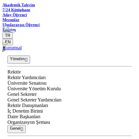
Akademik Takvim
7/24 Kütüphane
Aday Öğrenci
Mezunlar
Uluslararası Öğrenci
İletişim
TR
EN
Kurumsal
Yönetim
Rektör
Rektör Yardımcıları
Üniversite Senatosu
Üniversite Yönetim Kurulu
Genel Sekreter
Genel Sekreter Yardımcıları
Rektör Danışmanları
İç Denetim Birimi
Daire Başkanları
Organizasyon Şeması
Genel