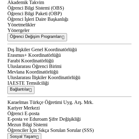
Akademik Takvim
Öğrenci Bilgi Sistemi (OBS)
Öğrenci Bilgi Paketi (OBP)
Öğrenci İşleri Daire Başkanlığı
Yönetmelikler
Yönergeler
Öğrenci Değişim Programları
Dış İlişkiler Genel Koordinatörlüğü
Erasmus+ Koordinatörlüğü
Farabi Koordinatörlüğü
Uluslararası Öğrenci Birimi
Mevlana Koordinatörlüğü
Uluslararası İlişkiler Koordinatörlüğü
IAESTE Temsilciliği
Bağlantılar
Karaelmas Türkçe Öğretimi Uyg. Arş. Mrk.
Kariyer Merkezi
Öğrenci E-posta
E-posta ve Eduroam Şifre Değişikliği
Mezun Bilgi Sistemi
Öğrenciler İçin Sıkça Sorulan Sorular (SSS)
Sosyal Yaşam