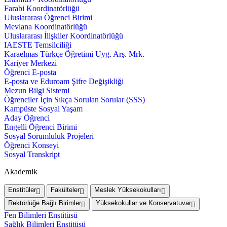
Farabi Koordinatörlüğü
Uluslararası Öğrenci Birimi
Mevlana Koordinatörlüğü
Uluslararası İlişkiler Koordinatörlüğü
IAESTE Temsilciliği
Karaelmas Türkçe Öğretimi Uyg. Arş. Mrk.
Kariyer Merkezi
Öğrenci E-posta
E-posta ve Eduroam Şifre Değişikliği
Mezun Bilgi Sistemi
Öğrenciler İçin Sıkça Sorulan Sorular (SSS)
Kampüste Sosyal Yaşam
Aday Öğrenci
Engelli Öğrenci Birimi
Sosyal Sorumluluk Projeleri
Öğrenci Konseyi
Sosyal Transkript
Akademik
Enstitüler
Fakülteler
Meslek Yüksekokulları
Rektörlüğe Bağlı Birimler
Yüksekokullar ve Konservatuvar
Fen Bilimleri Enstitüsü
Sağlık Bilimleri Enstitüsü