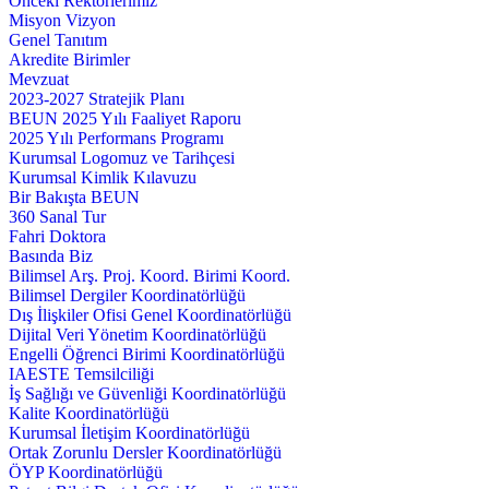
Önceki Rektörlerimiz
Misyon Vizyon
Genel Tanıtım
Akredite Birimler
Mevzuat
2023-2027 Stratejik Planı
BEUN 2025 Yılı Faaliyet Raporu
2025 Yılı Performans Programı
Kurumsal Logomuz ve Tarihçesi
Kurumsal Kimlik Kılavuzu
Bir Bakışta BEUN
360 Sanal Tur
Fahri Doktora
Basında Biz
Bilimsel Arş. Proj. Koord. Birimi Koord.
Bilimsel Dergiler Koordinatörlüğü
Dış İlişkiler Ofisi Genel Koordinatörlüğü
Dijital Veri Yönetim Koordinatörlüğü
Engelli Öğrenci Birimi Koordinatörlüğü
IAESTE Temsilciliği
İş Sağlığı ve Güvenliği Koordinatörlüğü
Kalite Koordinatörlüğü
Kurumsal İletişim Koordinatörlüğü
Ortak Zorunlu Dersler Koordinatörlüğü
ÖYP Koordinatörlüğü