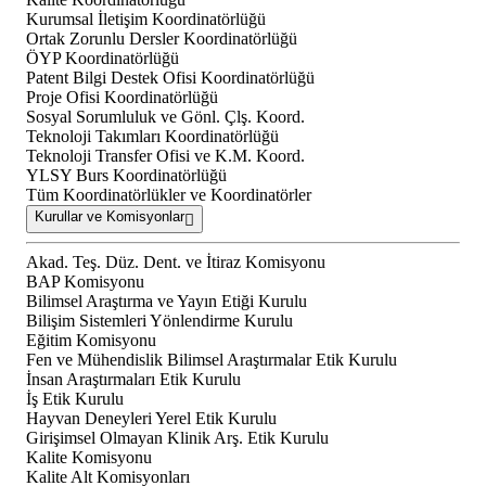
Kurumsal İletişim Koordinatörlüğü
Ortak Zorunlu Dersler Koordinatörlüğü
ÖYP Koordinatörlüğü
Patent Bilgi Destek Ofisi Koordinatörlüğü
Proje Ofisi Koordinatörlüğü
Sosyal Sorumluluk ve Gönl. Çlş. Koord.
Teknoloji Takımları Koordinatörlüğü
Teknoloji Transfer Ofisi ve K.M. Koord.
YLSY Burs Koordinatörlüğü
Tüm Koordinatörlükler ve Koordinatörler
Kurullar ve Komisyonlar
Akad. Teş. Düz. Dent. ve İtiraz Komisyonu
BAP Komisyonu
Bilimsel Araştırma ve Yayın Etiği Kurulu
Bilişim Sistemleri Yönlendirme Kurulu
Eğitim Komisyonu
Fen ve Mühendislik Bilimsel Araştırmalar Etik Kurulu
İnsan Araştırmaları Etik Kurulu
İş Etik Kurulu
Hayvan Deneyleri Yerel Etik Kurulu
Girişimsel Olmayan Klinik Arş. Etik Kurulu
Kalite Komisyonu
Kalite Alt Komisyonları