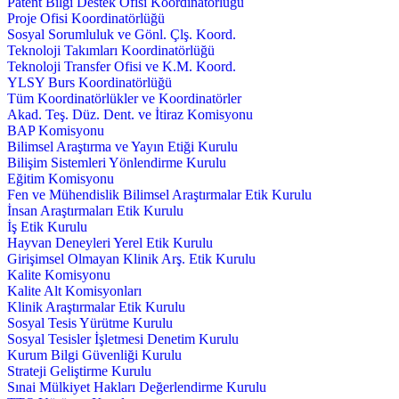
Patent Bilgi Destek Ofisi Koordinatörlüğü
Proje Ofisi Koordinatörlüğü
Sosyal Sorumluluk ve Gönl. Çlş. Koord.
Teknoloji Takımları Koordinatörlüğü
Teknoloji Transfer Ofisi ve K.M. Koord.
YLSY Burs Koordinatörlüğü
Tüm Koordinatörlükler ve Koordinatörler
Akad. Teş. Düz. Dent. ve İtiraz Komisyonu
BAP Komisyonu
Bilimsel Araştırma ve Yayın Etiği Kurulu
Bilişim Sistemleri Yönlendirme Kurulu
Eğitim Komisyonu
Fen ve Mühendislik Bilimsel Araştırmalar Etik Kurulu
İnsan Araştırmaları Etik Kurulu
İş Etik Kurulu
Hayvan Deneyleri Yerel Etik Kurulu
Girişimsel Olmayan Klinik Arş. Etik Kurulu
Kalite Komisyonu
Kalite Alt Komisyonları
Klinik Araştırmalar Etik Kurulu
Sosyal Tesis Yürütme Kurulu
Sosyal Tesisler İşletmesi Denetim Kurulu
Kurum Bilgi Güvenliği Kurulu
Strateji Geliştirme Kurulu
Sınai Mülkiyet Hakları Değerlendirme Kurulu