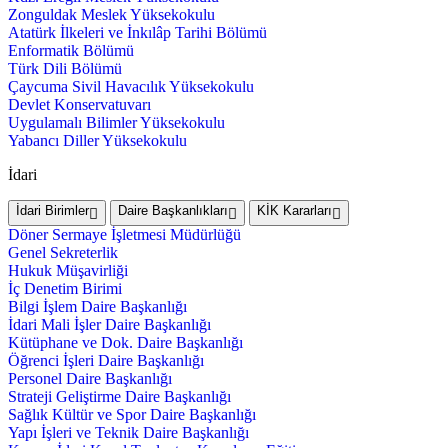
Zonguldak Meslek Yüksekokulu
Atatürk İlkeleri ve İnkılâp Tarihi Bölümü
Enformatik Bölümü
Türk Dili Bölümü
Çaycuma Sivil Havacılık Yüksekokulu
Devlet Konservatuvarı
Uygulamalı Bilimler Yüksekokulu
Yabancı Diller Yüksekokulu
İdari
İdari Birimler
Daire Başkanlıkları
KİK Kararları
Döner Sermaye İşletmesi Müdürlüğü
Genel Sekreterlik
Hukuk Müşavirliği
İç Denetim Birimi
Bilgi İşlem Daire Başkanlığı
İdari Mali İşler Daire Başkanlığı
Kütüphane ve Dok. Daire Başkanlığı
Öğrenci İşleri Daire Başkanlığı
Personel Daire Başkanlığı
Strateji Geliştirme Daire Başkanlığı
Sağlık Kültür ve Spor Daire Başkanlığı
Yapı İşleri ve Teknik Daire Başkanlığı