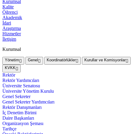
Kurumsal
Kalite
Öğrenci
Akademik
İdari
Araştırma
Hizmetler
İletişim
Kurumsal
Yönetim
Genel
Koordinatörlükler
Kurullar ve Komisyonlar
KVKK
Rektör
Rektör Yardımcıları
Üniversite Senatosu
Üniversite Yönetim Kurulu
Genel Sekreter
Genel Sekreter Yardımcıları
Rektör Danışmanları
İç Denetim Birimi
Daire Başkanları
Organizasyon Şeması
Tarihçe