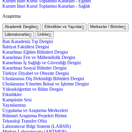
Kurum İdari Kurul Toplantısı Kararları - Eğitim
Kurum İdari Kurul Toplantısı Kararları - Sağlık
Araştırma
Akademik Dergiler
Etkinlikler ve Yayınlar
Merkezler / Birimler
Laboratuvarlar
Linkler
Batı Karadeniz Tıp Dergisi
İlahiyat Fakültesi Dergisi
Karaelmas Eğitim Bilimleri Dergisi
Karaelmas Fen ve Mühendislik Dergisi
Karaelmas İş Sağlığı ve Güvenliği Dergisi
Karaelmas Sosyal Bilimler Dergisi
Türkiye Diyabet ve Obezite Dergisi
Uluslararası Diş Hekimliği Bilimleri Dergisi
Uluslararası Yönetim İktisat ve İşletme Dergisi
Yükseköğretim ve Bilim Dergisi
Etkinlikler
Kampüsün Sesi
Yayınlarımız
Uygulama ve Araştırma Merkezleri
Bilimsel Araştırma Projeleri Birimi
Teknoloji Transfer Ofisi
Laboratuvar Bilgi Sistemi (LABSİS)
Merkez Laboratuvaru (ARTMER)