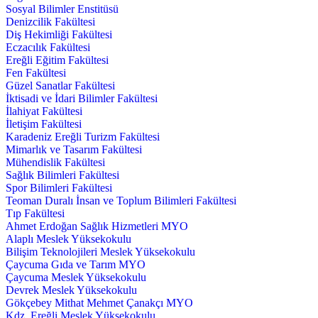
Sosyal Bilimler Enstitüsü
Denizcilik Fakültesi
Diş Hekimliği Fakültesi
Eczacılık Fakültesi
Ereğli Eğitim Fakültesi
Fen Fakültesi
Güzel Sanatlar Fakültesi
İktisadi ve İdari Bilimler Fakültesi
İlahiyat Fakültesi
İletişim Fakültesi
Karadeniz Ereğli Turizm Fakültesi
Mimarlık ve Tasarım Fakültesi
Mühendislik Fakültesi
Sağlık Bilimleri Fakültesi
Spor Bilimleri Fakültesi
Teoman Duralı İnsan ve Toplum Bilimleri Fakültesi
Tıp Fakültesi
Ahmet Erdoğan Sağlık Hizmetleri MYO
Alaplı Meslek Yüksekokulu
Bilişim Teknolojileri Meslek Yüksekokulu
Çaycuma Gıda ve Tarım MYO
Çaycuma Meslek Yüksekokulu
Devrek Meslek Yüksekokulu
Gökçebey Mithat Mehmet Çanakçı MYO
Kdz. Ereğli Meslek Yüksekokulu