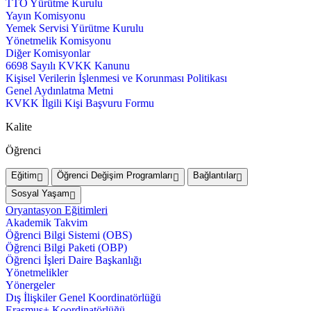
TTO Yürütme Kurulu
Yayın Komisyonu
Yemek Servisi Yürütme Kurulu
Yönetmelik Komisyonu
Diğer Komisyonlar
6698 Sayılı KVKK Kanunu
Kişisel Verilerin İşlenmesi ve Korunması Politikası
Genel Aydınlatma Metni
KVKK İlgili Kişi Başvuru Formu
Kalite
Öğrenci
Eğitim
Öğrenci Değişim Programları
Bağlantılar
Sosyal Yaşam
Oryantasyon Eğitimleri
Akademik Takvim
Öğrenci Bilgi Sistemi (OBS)
Öğrenci Bilgi Paketi (OBP)
Öğrenci İşleri Daire Başkanlığı
Yönetmelikler
Yönergeler
Dış İlişkiler Genel Koordinatörlüğü
Erasmus+ Koordinatörlüğü