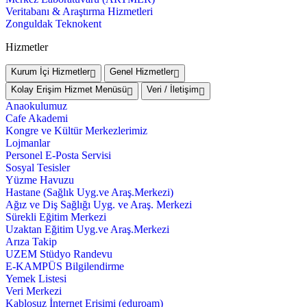
Veritabanı & Araştırma Hizmetleri
Zonguldak Teknokent
Hizmetler
Kurum İçi Hizmetler
Genel Hizmetler
Kolay Erişim Hizmet Menüsü
Veri / İletişim
Anaokulumuz
Cafe Akademi
Kongre ve Kültür Merkezlerimiz
Lojmanlar
Personel E-Posta Servisi
Sosyal Tesisler
Yüzme Havuzu
Hastane (Sağlık Uyg.ve Araş.Merkezi)
Ağız ve Diş Sağlığı Uyg. ve Araş. Merkezi
Sürekli Eğitim Merkezi
Uzaktan Eğitim Uyg.ve Araş.Merkezi
Arıza Takip
UZEM Stüdyo Randevu
E-KAMPÜS Bilgilendirme
Yemek Listesi
Veri Merkezi
Kablosuz İnternet Erişimi (eduroam)