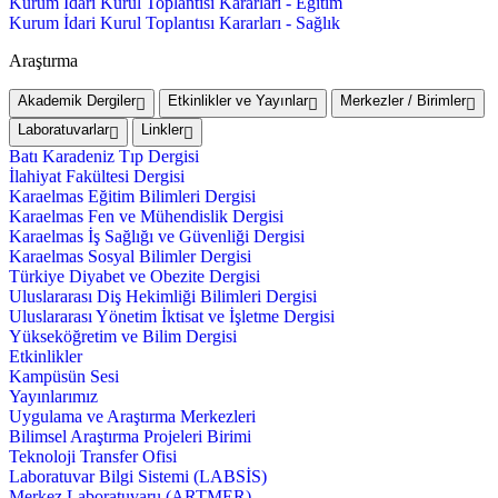
Kurum İdari Kurul Toplantısı Kararları - Eğitim
Kurum İdari Kurul Toplantısı Kararları - Sağlık
Araştırma
Akademik Dergiler
Etkinlikler ve Yayınlar
Merkezler / Birimler
Laboratuvarlar
Linkler
Batı Karadeniz Tıp Dergisi
İlahiyat Fakültesi Dergisi
Karaelmas Eğitim Bilimleri Dergisi
Karaelmas Fen ve Mühendislik Dergisi
Karaelmas İş Sağlığı ve Güvenliği Dergisi
Karaelmas Sosyal Bilimler Dergisi
Türkiye Diyabet ve Obezite Dergisi
Uluslararası Diş Hekimliği Bilimleri Dergisi
Uluslararası Yönetim İktisat ve İşletme Dergisi
Yükseköğretim ve Bilim Dergisi
Etkinlikler
Kampüsün Sesi
Yayınlarımız
Uygulama ve Araştırma Merkezleri
Bilimsel Araştırma Projeleri Birimi
Teknoloji Transfer Ofisi
Laboratuvar Bilgi Sistemi (LABSİS)
Merkez Laboratuvaru (ARTMER)