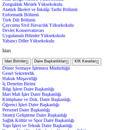
Zonguldak Meslek Yüksekokulu
Atatürk İlkeleri ve İnkılâp Tarihi Bölümü
Enformatik Bölümü
Türk Dili Bölümü
Çaycuma Sivil Havacılık Yüksekokulu
Devlet Konservatuvarı
Uygulamalı Bilimler Yüksekokulu
Yabancı Diller Yüksekokulu
İdari
İdari Birimler
Daire Başkanlıkları
KİK Kararları
Döner Sermaye İşletmesi Müdürlüğü
Genel Sekreterlik
Hukuk Müşavirliği
İç Denetim Birimi
Bilgi İşlem Daire Başkanlığı
İdari Mali İşler Daire Başkanlığı
Kütüphane ve Dok. Daire Başkanlığı
Öğrenci İşleri Daire Başkanlığı
Personel Daire Başkanlığı
Strateji Geliştirme Daire Başkanlığı
Sağlık Kültür ve Spor Daire Başkanlığı
Yapı İşleri ve Teknik Daire Başkanlığı