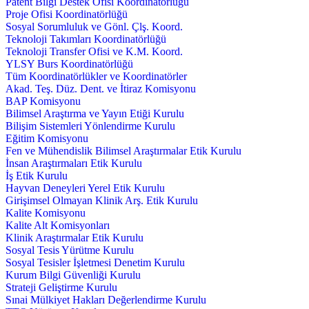
Patent Bilgi Destek Ofisi Koordinatörlüğü
Proje Ofisi Koordinatörlüğü
Sosyal Sorumluluk ve Gönl. Çlş. Koord.
Teknoloji Takımları Koordinatörlüğü
Teknoloji Transfer Ofisi ve K.M. Koord.
YLSY Burs Koordinatörlüğü
Tüm Koordinatörlükler ve Koordinatörler
Akad. Teş. Düz. Dent. ve İtiraz Komisyonu
BAP Komisyonu
Bilimsel Araştırma ve Yayın Etiği Kurulu
Bilişim Sistemleri Yönlendirme Kurulu
Eğitim Komisyonu
Fen ve Mühendislik Bilimsel Araştırmalar Etik Kurulu
İnsan Araştırmaları Etik Kurulu
İş Etik Kurulu
Hayvan Deneyleri Yerel Etik Kurulu
Girişimsel Olmayan Klinik Arş. Etik Kurulu
Kalite Komisyonu
Kalite Alt Komisyonları
Klinik Araştırmalar Etik Kurulu
Sosyal Tesis Yürütme Kurulu
Sosyal Tesisler İşletmesi Denetim Kurulu
Kurum Bilgi Güvenliği Kurulu
Strateji Geliştirme Kurulu
Sınai Mülkiyet Hakları Değerlendirme Kurulu