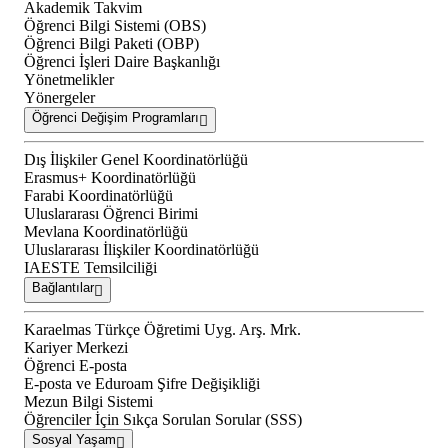
Akademik Takvim
Öğrenci Bilgi Sistemi (OBS)
Öğrenci Bilgi Paketi (OBP)
Öğrenci İşleri Daire Başkanlığı
Yönetmelikler
Yönergeler
Öğrenci Değişim Programları
Dış İlişkiler Genel Koordinatörlüğü
Erasmus+ Koordinatörlüğü
Farabi Koordinatörlüğü
Uluslararası Öğrenci Birimi
Mevlana Koordinatörlüğü
Uluslararası İlişkiler Koordinatörlüğü
IAESTE Temsilciliği
Bağlantılar
Karaelmas Türkçe Öğretimi Uyg. Arş. Mrk.
Kariyer Merkezi
Öğrenci E-posta
E-posta ve Eduroam Şifre Değişikliği
Mezun Bilgi Sistemi
Öğrenciler İçin Sıkça Sorulan Sorular (SSS)
Sosyal Yaşam