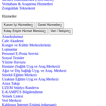
Veritabanı & Araştırma Hizmetleri
Zonguldak Teknokent
Hizmetler
Kurum İçi Hizmetler
Genel Hizmetler
Kolay Erişim Hizmet Menüsü
Veri / İletişim
Anaokulumuz
Cafe Akademi
Kongre ve Kültür Merkezlerimiz
Lojmanlar
Personel E-Posta Servisi
Sosyal Tesisler
Yüzme Havuzu
Hastane (Sağlık Uyg.ve Araş.Merkezi)
Ağız ve Diş Sağlığı Uyg. ve Araş. Merkezi
Sürekli Eğitim Merkezi
Uzaktan Eğitim Uyg.ve Araş.Merkezi
Arıza Takip
UZEM Stüdyo Randevu
E-KAMPÜS Bilgilendirme
Yemek Listesi
Veri Merkezi
Kablosuz İnternet Erişimi (eduroam)