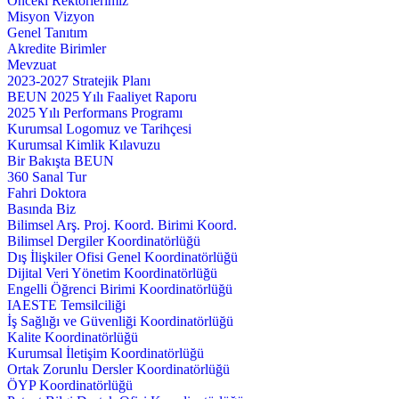
Önceki Rektörlerimiz
Misyon Vizyon
Genel Tanıtım
Akredite Birimler
Mevzuat
2023-2027 Stratejik Planı
BEUN 2025 Yılı Faaliyet Raporu
2025 Yılı Performans Programı
Kurumsal Logomuz ve Tarihçesi
Kurumsal Kimlik Kılavuzu
Bir Bakışta BEUN
360 Sanal Tur
Fahri Doktora
Basında Biz
Bilimsel Arş. Proj. Koord. Birimi Koord.
Bilimsel Dergiler Koordinatörlüğü
Dış İlişkiler Ofisi Genel Koordinatörlüğü
Dijital Veri Yönetim Koordinatörlüğü
Engelli Öğrenci Birimi Koordinatörlüğü
IAESTE Temsilciliği
İş Sağlığı ve Güvenliği Koordinatörlüğü
Kalite Koordinatörlüğü
Kurumsal İletişim Koordinatörlüğü
Ortak Zorunlu Dersler Koordinatörlüğü
ÖYP Koordinatörlüğü