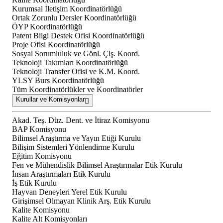
Kurumsal İletişim Koordinatörlüğü
Ortak Zorunlu Dersler Koordinatörlüğü
ÖYP Koordinatörlüğü
Patent Bilgi Destek Ofisi Koordinatörlüğü
Proje Ofisi Koordinatörlüğü
Sosyal Sorumluluk ve Gönl. Çlş. Koord.
Teknoloji Takımları Koordinatörlüğü
Teknoloji Transfer Ofisi ve K.M. Koord.
YLSY Burs Koordinatörlüğü
Tüm Koordinatörlükler ve Koordinatörler
Kurullar ve Komisyonlar
Akad. Teş. Düz. Dent. ve İtiraz Komisyonu
BAP Komisyonu
Bilimsel Araştırma ve Yayın Etiği Kurulu
Bilişim Sistemleri Yönlendirme Kurulu
Eğitim Komisyonu
Fen ve Mühendislik Bilimsel Araştırmalar Etik Kurulu
İnsan Araştırmaları Etik Kurulu
İş Etik Kurulu
Hayvan Deneyleri Yerel Etik Kurulu
Girişimsel Olmayan Klinik Arş. Etik Kurulu
Kalite Komisyonu
Kalite Alt Komisyonları