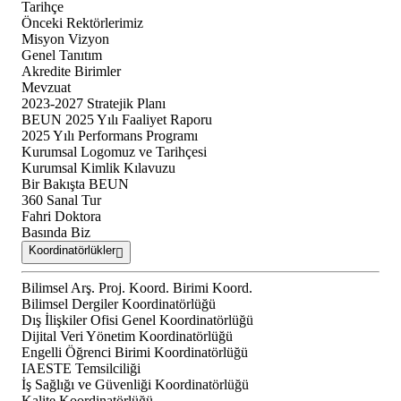
Tarihçe
Önceki Rektörlerimiz
Misyon Vizyon
Genel Tanıtım
Akredite Birimler
Mevzuat
2023-2027 Stratejik Planı
BEUN 2025 Yılı Faaliyet Raporu
2025 Yılı Performans Programı
Kurumsal Logomuz ve Tarihçesi
Kurumsal Kimlik Kılavuzu
Bir Bakışta BEUN
360 Sanal Tur
Fahri Doktora
Basında Biz
Koordinatörlükler
Bilimsel Arş. Proj. Koord. Birimi Koord.
Bilimsel Dergiler Koordinatörlüğü
Dış İlişkiler Ofisi Genel Koordinatörlüğü
Dijital Veri Yönetim Koordinatörlüğü
Engelli Öğrenci Birimi Koordinatörlüğü
IAESTE Temsilciliği
İş Sağlığı ve Güvenliği Koordinatörlüğü
Kalite Koordinatörlüğü