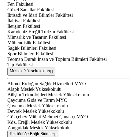
Fen Fakültesi
Güzel Sanatlar Fakültesi
İktisadi ve İdari Bilimler Fakültesi
İlahiyat Fakültesi
İletişim Fakültesi
Karadeniz Ereğli Turizm Fakültesi
Mimarlık ve Tasarım Fakültesi
Mühendislik Fakültesi
Sağlık Bilimleri Fakültesi
Spor Bilimleri Fakültesi
Teoman Duralı İnsan ve Toplum Bilimleri Fakültesi
Tıp Fakültesi
Meslek Yüksekokulları
Ahmet Erdoğan Sağlık Hizmetleri MYO
Alaplı Meslek Yüksekokulu
Bilişim Teknolojileri Meslek Yüksekokulu
Çaycuma Gıda ve Tarım MYO
Çaycuma Meslek Yüksekokulu
Devrek Meslek Yüksekokulu
Gökçebey Mithat Mehmet Çanakçı MYO
Kdz. Ereğli Meslek Yüksekokulu
Zonguldak Meslek Yüksekokulu
Rektörlüğe Bağlı Birimler