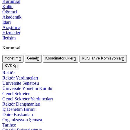
Kurumsal
Kalite
Öğrenci
Akademik
İdari
Araştırma
Hizmetler
İletişim
Kurumsal
Yönetim
Genel
Koordinatörlükler
Kurullar ve Komisyonlar
KVKK
Rektör
Rektör Yardımcıları
Üniversite Senatosu
Üniversite Yönetim Kurulu
Genel Sekreter
Genel Sekreter Yardımcıları
Rektör Danışmanları
İç Denetim Birimi
Daire Başkanları
Organizasyon Şeması
Tarihçe