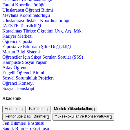
Farabi Koordinatörlüğü
Uluslararası Öğrenci Birimi
Mevlana Koordinatörlüğü
Uluslararası İlişkiler Koordinatörlüğü
IAESTE Temsilciliği
Karaelmas Türkçe Öğretimi Uyg. Arş. Mrk.
Kariyer Merkezi
Öğrenci E-posta
E-posta ve Eduroam Şifre Değişikliği
Mezun Bilgi Sistemi
Öğrenciler İçin Sıkça Sorulan Sorular (SSS)
Kampüste Sosyal Yaşam
Aday Öğrenci
Engelli Öğrenci Birimi
Sosyal Sorumluluk Projeleri
Öğrenci Konseyi
Sosyal Transkript
Akademik
Enstitüler
Fakülteler
Meslek Yüksekokulları
Rektörlüğe Bağlı Birimler
Yüksekokullar ve Konservatuvar
Fen Bilimleri Enstitüsü
Sağlık Bilimleri Enstitüsü