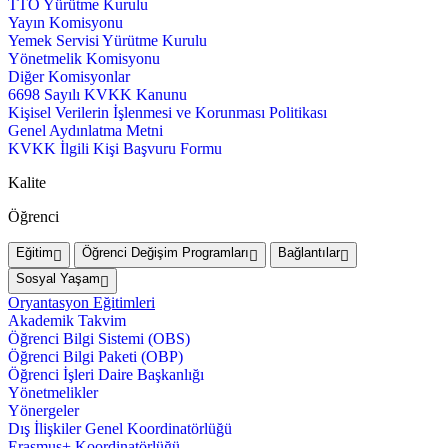
TTO Yürütme Kurulu
Yayın Komisyonu
Yemek Servisi Yürütme Kurulu
Yönetmelik Komisyonu
Diğer Komisyonlar
6698 Sayılı KVKK Kanunu
Kişisel Verilerin İşlenmesi ve Korunması Politikası
Genel Aydınlatma Metni
KVKK İlgili Kişi Başvuru Formu
Kalite
Öğrenci
Eğitim
Öğrenci Değişim Programları
Bağlantılar
Sosyal Yaşam
Oryantasyon Eğitimleri
Akademik Takvim
Öğrenci Bilgi Sistemi (OBS)
Öğrenci Bilgi Paketi (OBP)
Öğrenci İşleri Daire Başkanlığı
Yönetmelikler
Yönergeler
Dış İlişkiler Genel Koordinatörlüğü
Erasmus+ Koordinatörlüğü