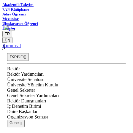
Akademik Takvim
7/24 Kütüphane
Aday Öğrenci
Mezunlar
Uluslararası Öğrenci
İletişim
TR
EN
Kurumsal
Yönetim
Rektör
Rektör Yardımcıları
Üniversite Senatosu
Üniversite Yönetim Kurulu
Genel Sekreter
Genel Sekreter Yardımcıları
Rektör Danışmanları
İç Denetim Birimi
Daire Başkanları
Organizasyon Şeması
Genel