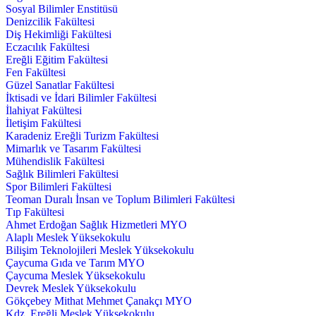
Sosyal Bilimler Enstitüsü
Denizcilik Fakültesi
Diş Hekimliği Fakültesi
Eczacılık Fakültesi
Ereğli Eğitim Fakültesi
Fen Fakültesi
Güzel Sanatlar Fakültesi
İktisadi ve İdari Bilimler Fakültesi
İlahiyat Fakültesi
İletişim Fakültesi
Karadeniz Ereğli Turizm Fakültesi
Mimarlık ve Tasarım Fakültesi
Mühendislik Fakültesi
Sağlık Bilimleri Fakültesi
Spor Bilimleri Fakültesi
Teoman Duralı İnsan ve Toplum Bilimleri Fakültesi
Tıp Fakültesi
Ahmet Erdoğan Sağlık Hizmetleri MYO
Alaplı Meslek Yüksekokulu
Bilişim Teknolojileri Meslek Yüksekokulu
Çaycuma Gıda ve Tarım MYO
Çaycuma Meslek Yüksekokulu
Devrek Meslek Yüksekokulu
Gökçebey Mithat Mehmet Çanakçı MYO
Kdz. Ereğli Meslek Yüksekokulu