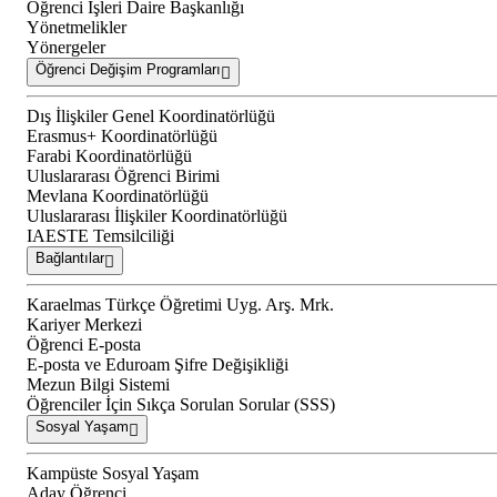
Öğrenci İşleri Daire Başkanlığı
Yönetmelikler
Yönergeler
Öğrenci Değişim Programları
Dış İlişkiler Genel Koordinatörlüğü
Erasmus+ Koordinatörlüğü
Farabi Koordinatörlüğü
Uluslararası Öğrenci Birimi
Mevlana Koordinatörlüğü
Uluslararası İlişkiler Koordinatörlüğü
IAESTE Temsilciliği
Bağlantılar
Karaelmas Türkçe Öğretimi Uyg. Arş. Mrk.
Kariyer Merkezi
Öğrenci E-posta
E-posta ve Eduroam Şifre Değişikliği
Mezun Bilgi Sistemi
Öğrenciler İçin Sıkça Sorulan Sorular (SSS)
Sosyal Yaşam
Kampüste Sosyal Yaşam
Aday Öğrenci