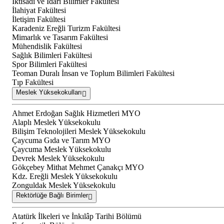
İktisadi ve İdari Bilimler Fakültesi
İlahiyat Fakültesi
İletişim Fakültesi
Karadeniz Ereğli Turizm Fakültesi
Mimarlık ve Tasarım Fakültesi
Mühendislik Fakültesi
Sağlık Bilimleri Fakültesi
Spor Bilimleri Fakültesi
Teoman Duralı İnsan ve Toplum Bilimleri Fakültesi
Tıp Fakültesi
Meslek Yüksekokulları
Ahmet Erdoğan Sağlık Hizmetleri MYO
Alaplı Meslek Yüksekokulu
Bilişim Teknolojileri Meslek Yüksekokulu
Çaycuma Gıda ve Tarım MYO
Çaycuma Meslek Yüksekokulu
Devrek Meslek Yüksekokulu
Gökçebey Mithat Mehmet Çanakçı MYO
Kdz. Ereğli Meslek Yüksekokulu
Zonguldak Meslek Yüksekokulu
Rektörlüğe Bağlı Birimler
Atatürk İlkeleri ve İnkılâp Tarihi Bölümü