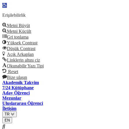
Open
toolbar
Erişilebilirlik
Metni Büyüt
Metni Küçült
Gri tonlama
Yüksek Contrast
Düşük Contrast
Açık Arkaplan
Linklerin altını çiz
Okunabilir Yazı Tipi
Reset
Bize ulaşın
Akademik Takvim
7/24 Kütüphane
Aday Öğrenci
Mezunlar
Uluslararası Öğrenci
İletişim
TR
EN