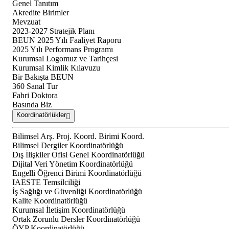
Genel Tanıtım
Akredite Birimler
Mevzuat
2023-2027 Stratejik Planı
BEUN 2025 Yılı Faaliyet Raporu
2025 Yılı Performans Programı
Kurumsal Logomuz ve Tarihçesi
Kurumsal Kimlik Kılavuzu
Bir Bakışta BEUN
360 Sanal Tur
Fahri Doktora
Basında Biz
Koordinatörlükler
Bilimsel Arş. Proj. Koord. Birimi Koord.
Bilimsel Dergiler Koordinatörlüğü
Dış İlişkiler Ofisi Genel Koordinatörlüğü
Dijital Veri Yönetim Koordinatörlüğü
Engelli Öğrenci Birimi Koordinatörlüğü
IAESTE Temsilciliği
İş Sağlığı ve Güvenliği Koordinatörlüğü
Kalite Koordinatörlüğü
Kurumsal İletişim Koordinatörlüğü
Ortak Zorunlu Dersler Koordinatörlüğü
ÖYP Koordinatörlüğü