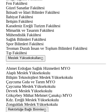
Fen Fakültesi
Güzel Sanatlar Fakültesi
İktisadi ve İdari Bilimler Fakültesi
İlahiyat Fakültesi
İletişim Fakültesi
Karadeniz Ereğli Turizm Fakültesi
Mimarlık ve Tasarım Fakültesi
Mühendislik Fakültesi
Sağlık Bilimleri Fakültesi
Spor Bilimleri Fakültesi
Teoman Duralı İnsan ve Toplum Bilimleri Fakültesi
Tıp Fakültesi
Meslek Yüksekokulları
Ahmet Erdoğan Sağlık Hizmetleri MYO
Alaplı Meslek Yüksekokulu
Bilişim Teknolojileri Meslek Yüksekokulu
Çaycuma Gıda ve Tarım MYO
Çaycuma Meslek Yüksekokulu
Devrek Meslek Yüksekokulu
Gökçebey Mithat Mehmet Çanakçı MYO
Kdz. Ereğli Meslek Yüksekokulu
Zonguldak Meslek Yüksekokulu
Rektörlüğe Bağlı Birimler