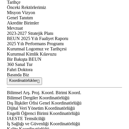
Tarihçe
Önceki Rektörlerimiz
Misyon Vizyon
Genel Tanıtım
Akredite Birimler
Mevzuat
2023-2027 Stratejik Planı
BEUN 2025 Yılı Faaliyet Raporu
2025 Yılı Performans Programı
Kurumsal Logomuz ve Tarihçesi
Kurumsal Kimlik Kılavuzu
Bir Bakışta BEUN
360 Sanal Tur
Fahri Doktora
Basında Biz
Koordinatörlükler
Bilimsel Arş. Proj. Koord. Birimi Koord.
Bilimsel Dergiler Koordinatörlüğü
Dış İlişkiler Ofisi Genel Koordinatörlüğü
Dijital Veri Yönetim Koordinatörlüğü
Engelli Öğrenci Birimi Koordinatörlüğü
IAESTE Temsilciliği
İş Sağlığı ve Güvenliği Koordinatörlüğü
Kalite Koordinatörlüğü