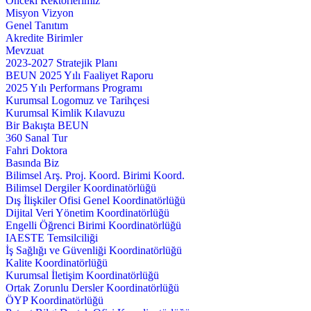
Önceki Rektörlerimiz
Misyon Vizyon
Genel Tanıtım
Akredite Birimler
Mevzuat
2023-2027 Stratejik Planı
BEUN 2025 Yılı Faaliyet Raporu
2025 Yılı Performans Programı
Kurumsal Logomuz ve Tarihçesi
Kurumsal Kimlik Kılavuzu
Bir Bakışta BEUN
360 Sanal Tur
Fahri Doktora
Basında Biz
Bilimsel Arş. Proj. Koord. Birimi Koord.
Bilimsel Dergiler Koordinatörlüğü
Dış İlişkiler Ofisi Genel Koordinatörlüğü
Dijital Veri Yönetim Koordinatörlüğü
Engelli Öğrenci Birimi Koordinatörlüğü
IAESTE Temsilciliği
İş Sağlığı ve Güvenliği Koordinatörlüğü
Kalite Koordinatörlüğü
Kurumsal İletişim Koordinatörlüğü
Ortak Zorunlu Dersler Koordinatörlüğü
ÖYP Koordinatörlüğü