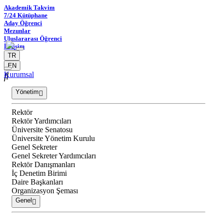
Akademik Takvim
7/24 Kütüphane
Aday Öğrenci
Mezunlar
Uluslararası Öğrenci
İletişim
TR
EN
Kurumsal
Yönetim
Rektör
Rektör Yardımcıları
Üniversite Senatosu
Üniversite Yönetim Kurulu
Genel Sekreter
Genel Sekreter Yardımcıları
Rektör Danışmanları
İç Denetim Birimi
Daire Başkanları
Organizasyon Şeması
Genel