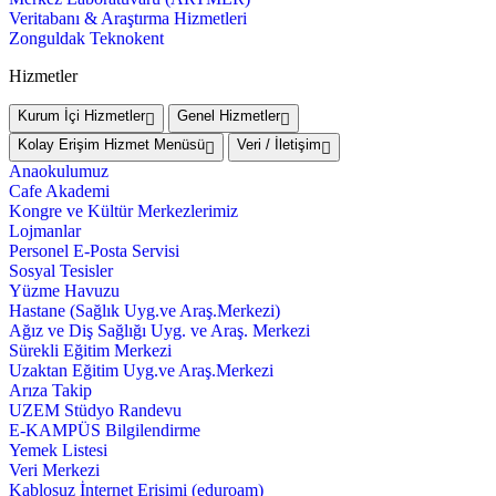
Veritabanı & Araştırma Hizmetleri
Zonguldak Teknokent
Hizmetler
Kurum İçi Hizmetler
Genel Hizmetler
Kolay Erişim Hizmet Menüsü
Veri / İletişim
Anaokulumuz
Cafe Akademi
Kongre ve Kültür Merkezlerimiz
Lojmanlar
Personel E-Posta Servisi
Sosyal Tesisler
Yüzme Havuzu
Hastane (Sağlık Uyg.ve Araş.Merkezi)
Ağız ve Diş Sağlığı Uyg. ve Araş. Merkezi
Sürekli Eğitim Merkezi
Uzaktan Eğitim Uyg.ve Araş.Merkezi
Arıza Takip
UZEM Stüdyo Randevu
E-KAMPÜS Bilgilendirme
Yemek Listesi
Veri Merkezi
Kablosuz İnternet Erişimi (eduroam)