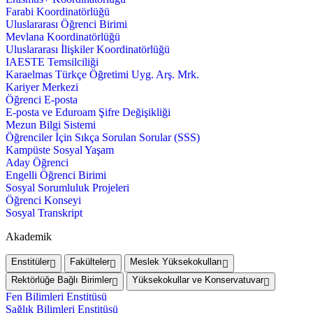
Farabi Koordinatörlüğü
Uluslararası Öğrenci Birimi
Mevlana Koordinatörlüğü
Uluslararası İlişkiler Koordinatörlüğü
IAESTE Temsilciliği
Karaelmas Türkçe Öğretimi Uyg. Arş. Mrk.
Kariyer Merkezi
Öğrenci E-posta
E-posta ve Eduroam Şifre Değişikliği
Mezun Bilgi Sistemi
Öğrenciler İçin Sıkça Sorulan Sorular (SSS)
Kampüste Sosyal Yaşam
Aday Öğrenci
Engelli Öğrenci Birimi
Sosyal Sorumluluk Projeleri
Öğrenci Konseyi
Sosyal Transkript
Akademik
Enstitüler
Fakülteler
Meslek Yüksekokulları
Rektörlüğe Bağlı Birimler
Yüksekokullar ve Konservatuvar
Fen Bilimleri Enstitüsü
Sağlık Bilimleri Enstitüsü