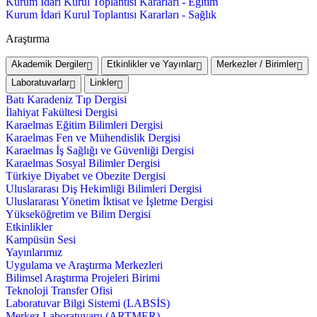
Kurum İdari Kurul Toplantısı Kararları - Eğitim
Kurum İdari Kurul Toplantısı Kararları - Sağlık
Araştırma
Akademik Dergiler
Etkinlikler ve Yayınlar
Merkezler / Birimler
Laboratuvarlar
Linkler
Batı Karadeniz Tıp Dergisi
İlahiyat Fakültesi Dergisi
Karaelmas Eğitim Bilimleri Dergisi
Karaelmas Fen ve Mühendislik Dergisi
Karaelmas İş Sağlığı ve Güvenliği Dergisi
Karaelmas Sosyal Bilimler Dergisi
Türkiye Diyabet ve Obezite Dergisi
Uluslararası Diş Hekimliği Bilimleri Dergisi
Uluslararası Yönetim İktisat ve İşletme Dergisi
Yükseköğretim ve Bilim Dergisi
Etkinlikler
Kampüsün Sesi
Yayınlarımız
Uygulama ve Araştırma Merkezleri
Bilimsel Araştırma Projeleri Birimi
Teknoloji Transfer Ofisi
Laboratuvar Bilgi Sistemi (LABSİS)
Merkez Laboratuvaru (ARTMER)