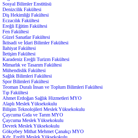
Sosyal Bilimler Enstitüsü
Denizcilik Fakültesi
Diş Hekimliği Fakültesi
Eczacılık Fakültesi
Ereğli Eğitim Fakültesi
Fen Fakültesi
Güzel Sanatlar Fakültesi
İktisadi ve İdari Bilimler Fakültesi
İlahiyat Fakültesi
İletişim Fakültesi
Karadeniz Ereğli Turizm Fakültesi
Mimarlık ve Tasarım Fakültesi
Mühendislik Fakültesi
Sağlık Bilimleri Fakültesi
Spor Bilimleri Fakültesi
Teoman Duralı İnsan ve Toplum Bilimleri Fakültesi
Tıp Fakültesi
Ahmet Erdoğan Sağlık Hizmetleri MYO
Alaplı Meslek Yüksekokulu
Bilişim Teknolojileri Meslek Yüksekokulu
Çaycuma Gıda ve Tarım MYO
Çaycuma Meslek Yüksekokulu
Devrek Meslek Yüksekokulu
Gökçebey Mithat Mehmet Çanakçı MYO
Kdz. Ereğli Meslek Yüksekokulu