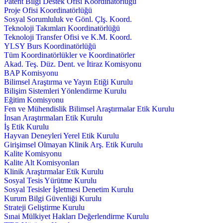
Patent Bilgi Destek Ofisi Koordinatörlüğü
Proje Ofisi Koordinatörlüğü
Sosyal Sorumluluk ve Gönl. Çlş. Koord.
Teknoloji Takımları Koordinatörlüğü
Teknoloji Transfer Ofisi ve K.M. Koord.
YLSY Burs Koordinatörlüğü
Tüm Koordinatörlükler ve Koordinatörler
Akad. Teş. Düz. Dent. ve İtiraz Komisyonu
BAP Komisyonu
Bilimsel Araştırma ve Yayın Etiği Kurulu
Bilişim Sistemleri Yönlendirme Kurulu
Eğitim Komisyonu
Fen ve Mühendislik Bilimsel Araştırmalar Etik Kurulu
İnsan Araştırmaları Etik Kurulu
İş Etik Kurulu
Hayvan Deneyleri Yerel Etik Kurulu
Girişimsel Olmayan Klinik Arş. Etik Kurulu
Kalite Komisyonu
Kalite Alt Komisyonları
Klinik Araştırmalar Etik Kurulu
Sosyal Tesis Yürütme Kurulu
Sosyal Tesisler İşletmesi Denetim Kurulu
Kurum Bilgi Güvenliği Kurulu
Strateji Geliştirme Kurulu
Sınai Mülkiyet Hakları Değerlendirme Kurulu