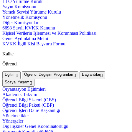
TTO Yürütme Kurulu
Yayın Komisyonu
Yemek Servisi Yürütme Kurulu
Yönetmelik Komisyonu
Diğer Komisyonlar
6698 Sayılı KVKK Kanunu
Kişisel Verilerin İşlenmesi ve Korunması Politikası
Genel Aydınlatma Metni
KVKK İlgili Kişi Başvuru Formu
Kalite
Öğrenci
Eğitim
Öğrenci Değişim Programları
Bağlantılar
Sosyal Yaşam
Oryantasyon Eğitimleri
Akademik Takvim
Öğrenci Bilgi Sistemi (OBS)
Öğrenci Bilgi Paketi (OBP)
Öğrenci İşleri Daire Başkanlığı
Yönetmelikler
Yönergeler
Dış İlişkiler Genel Koordinatörlüğü
Erasmus+ Koordinatörlüğü