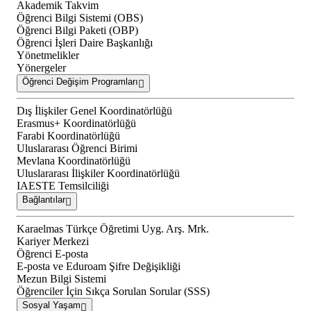
Akademik Takvim
Öğrenci Bilgi Sistemi (OBS)
Öğrenci Bilgi Paketi (OBP)
Öğrenci İşleri Daire Başkanlığı
Yönetmelikler
Yönergeler
Öğrenci Değişim Programları
Dış İlişkiler Genel Koordinatörlüğü
Erasmus+ Koordinatörlüğü
Farabi Koordinatörlüğü
Uluslararası Öğrenci Birimi
Mevlana Koordinatörlüğü
Uluslararası İlişkiler Koordinatörlüğü
IAESTE Temsilciliği
Bağlantılar
Karaelmas Türkçe Öğretimi Uyg. Arş. Mrk.
Kariyer Merkezi
Öğrenci E-posta
E-posta ve Eduroam Şifre Değişikliği
Mezun Bilgi Sistemi
Öğrenciler İçin Sıkça Sorulan Sorular (SSS)
Sosyal Yaşam