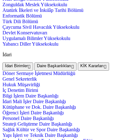
Zonguldak Meslek Yüksekokulu
Atatürk İlkeleri ve İnkılâp Tarihi Bölümü
Enformatik Bölümü
Türk Dili Bölümü
Çaycuma Sivil Havacılık Yüksekokulu
Devlet Konservatuvarı
Uygulamalı Bilimler Yüksekokulu
Yabancı Diller Yüksekokulu
İdari
İdari Birimler
Daire Başkanlıkları
KİK Kararları
Döner Sermaye İşletmesi Müdürlüğü
Genel Sekreterlik
Hukuk Müşavirliği
İç Denetim Birimi
Bilgi İşlem Daire Başkanlığı
İdari Mali İşler Daire Başkanlığı
Kütüphane ve Dok. Daire Başkanlığı
Öğrenci İşleri Daire Başkanlığı
Personel Daire Başkanlığı
Strateji Geliştirme Daire Başkanlığı
Sağlık Kültür ve Spor Daire Başkanlığı
Yapı İşleri ve Teknik Daire Başkanlığı