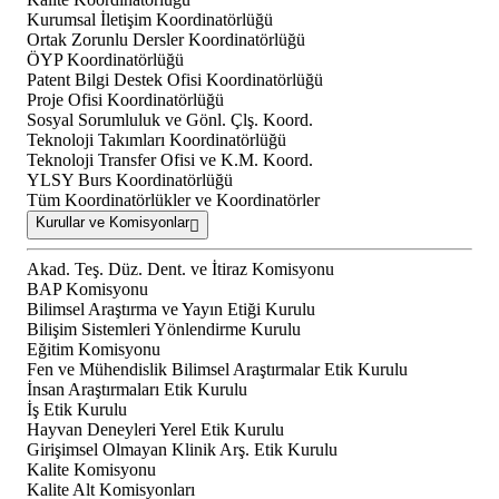
Kurumsal İletişim Koordinatörlüğü
Ortak Zorunlu Dersler Koordinatörlüğü
ÖYP Koordinatörlüğü
Patent Bilgi Destek Ofisi Koordinatörlüğü
Proje Ofisi Koordinatörlüğü
Sosyal Sorumluluk ve Gönl. Çlş. Koord.
Teknoloji Takımları Koordinatörlüğü
Teknoloji Transfer Ofisi ve K.M. Koord.
YLSY Burs Koordinatörlüğü
Tüm Koordinatörlükler ve Koordinatörler
Kurullar ve Komisyonlar
Akad. Teş. Düz. Dent. ve İtiraz Komisyonu
BAP Komisyonu
Bilimsel Araştırma ve Yayın Etiği Kurulu
Bilişim Sistemleri Yönlendirme Kurulu
Eğitim Komisyonu
Fen ve Mühendislik Bilimsel Araştırmalar Etik Kurulu
İnsan Araştırmaları Etik Kurulu
İş Etik Kurulu
Hayvan Deneyleri Yerel Etik Kurulu
Girişimsel Olmayan Klinik Arş. Etik Kurulu
Kalite Komisyonu
Kalite Alt Komisyonları