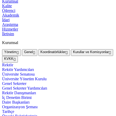
Kurumsal
Kalite
Öğrenci
Akademik
İdari
Araştırma
Hizmetler
İletişim
Kurumsal
Yönetim
Genel
Koordinatörlükler
Kurullar ve Komisyonlar
KVKK
Rektör
Rektör Yardımcıları
Üniversite Senatosu
Üniversite Yönetim Kurulu
Genel Sekreter
Genel Sekreter Yardımcıları
Rektör Danışmanları
İç Denetim Birimi
Daire Başkanları
Organizasyon Şeması
Tarihçe