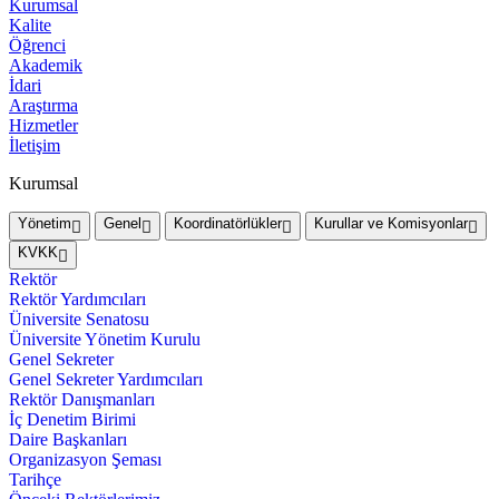
Kurumsal
Kalite
Öğrenci
Akademik
İdari
Araştırma
Hizmetler
İletişim
Kurumsal
Yönetim
Genel
Koordinatörlükler
Kurullar ve Komisyonlar
KVKK
Rektör
Rektör Yardımcıları
Üniversite Senatosu
Üniversite Yönetim Kurulu
Genel Sekreter
Genel Sekreter Yardımcıları
Rektör Danışmanları
İç Denetim Birimi
Daire Başkanları
Organizasyon Şeması
Tarihçe