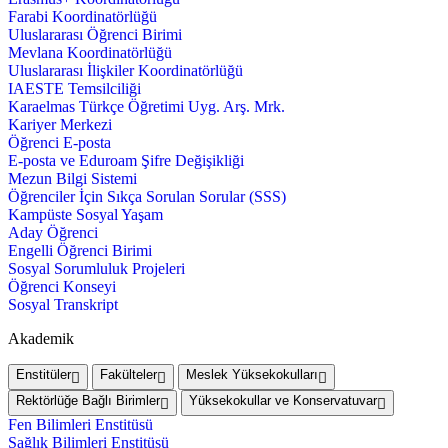
Farabi Koordinatörlüğü
Uluslararası Öğrenci Birimi
Mevlana Koordinatörlüğü
Uluslararası İlişkiler Koordinatörlüğü
IAESTE Temsilciliği
Karaelmas Türkçe Öğretimi Uyg. Arş. Mrk.
Kariyer Merkezi
Öğrenci E-posta
E-posta ve Eduroam Şifre Değişikliği
Mezun Bilgi Sistemi
Öğrenciler İçin Sıkça Sorulan Sorular (SSS)
Kampüste Sosyal Yaşam
Aday Öğrenci
Engelli Öğrenci Birimi
Sosyal Sorumluluk Projeleri
Öğrenci Konseyi
Sosyal Transkript
Akademik
Enstitüler
Fakülteler
Meslek Yüksekokulları
Rektörlüğe Bağlı Birimler
Yüksekokullar ve Konservatuvar
Fen Bilimleri Enstitüsü
Sağlık Bilimleri Enstitüsü