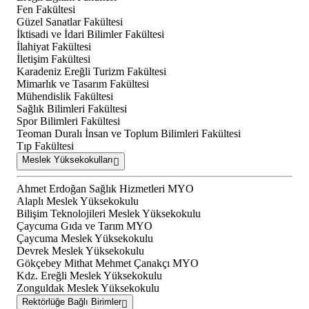
Fen Fakültesi
Güzel Sanatlar Fakültesi
İktisadi ve İdari Bilimler Fakültesi
İlahiyat Fakültesi
İletişim Fakültesi
Karadeniz Ereğli Turizm Fakültesi
Mimarlık ve Tasarım Fakültesi
Mühendislik Fakültesi
Sağlık Bilimleri Fakültesi
Spor Bilimleri Fakültesi
Teoman Duralı İnsan ve Toplum Bilimleri Fakültesi
Tıp Fakültesi
Meslek Yüksekokulları
Ahmet Erdoğan Sağlık Hizmetleri MYO
Alaplı Meslek Yüksekokulu
Bilişim Teknolojileri Meslek Yüksekokulu
Çaycuma Gıda ve Tarım MYO
Çaycuma Meslek Yüksekokulu
Devrek Meslek Yüksekokulu
Gökçebey Mithat Mehmet Çanakçı MYO
Kdz. Ereğli Meslek Yüksekokulu
Zonguldak Meslek Yüksekokulu
Rektörlüğe Bağlı Birimler