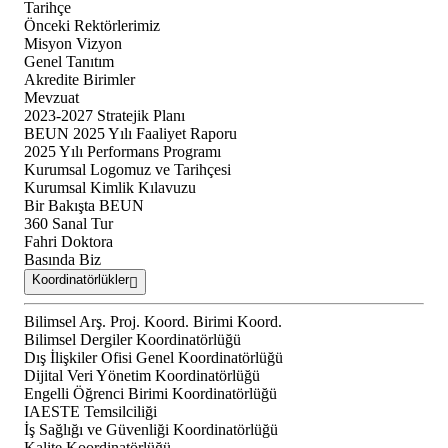
Tarihçe
Önceki Rektörlerimiz
Misyon Vizyon
Genel Tanıtım
Akredite Birimler
Mevzuat
2023-2027 Stratejik Planı
BEUN 2025 Yılı Faaliyet Raporu
2025 Yılı Performans Programı
Kurumsal Logomuz ve Tarihçesi
Kurumsal Kimlik Kılavuzu
Bir Bakışta BEUN
360 Sanal Tur
Fahri Doktora
Basında Biz
Koordinatörlükler
Bilimsel Arş. Proj. Koord. Birimi Koord.
Bilimsel Dergiler Koordinatörlüğü
Dış İlişkiler Ofisi Genel Koordinatörlüğü
Dijital Veri Yönetim Koordinatörlüğü
Engelli Öğrenci Birimi Koordinatörlüğü
IAESTE Temsilciliği
İş Sağlığı ve Güvenliği Koordinatörlüğü
Kalite Koordinatörlüğü