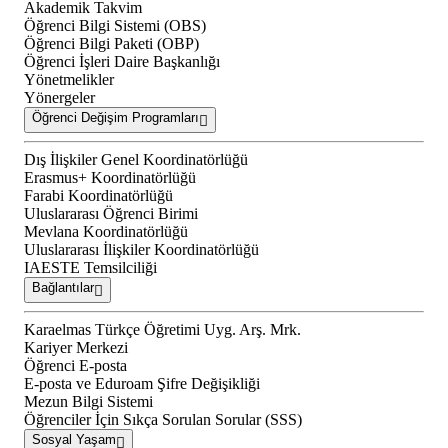
Akademik Takvim
Öğrenci Bilgi Sistemi (OBS)
Öğrenci Bilgi Paketi (OBP)
Öğrenci İşleri Daire Başkanlığı
Yönetmelikler
Yönergeler
Öğrenci Değişim Programları
Dış İlişkiler Genel Koordinatörlüğü
Erasmus+ Koordinatörlüğü
Farabi Koordinatörlüğü
Uluslararası Öğrenci Birimi
Mevlana Koordinatörlüğü
Uluslararası İlişkiler Koordinatörlüğü
IAESTE Temsilciliği
Bağlantılar
Karaelmas Türkçe Öğretimi Uyg. Arş. Mrk.
Kariyer Merkezi
Öğrenci E-posta
E-posta ve Eduroam Şifre Değişikliği
Mezun Bilgi Sistemi
Öğrenciler İçin Sıkça Sorulan Sorular (SSS)
Sosyal Yaşam