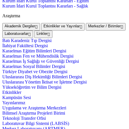
Kurum İdari Kurul Toplantısı Kararları - Eğitim
Kurum İdari Kurul Toplantısı Kararları - Sağlık
Araştırma
Akademik Dergiler
Etkinlikler ve Yayınlar
Merkezler / Birimler
Laboratuvarlar
Linkler
Batı Karadeniz Tıp Dergisi
İlahiyat Fakültesi Dergisi
Karaelmas Eğitim Bilimleri Dergisi
Karaelmas Fen ve Mühendislik Dergisi
Karaelmas İş Sağlığı ve Güvenliği Dergisi
Karaelmas Sosyal Bilimler Dergisi
Türkiye Diyabet ve Obezite Dergisi
Uluslararası Diş Hekimliği Bilimleri Dergisi
Uluslararası Yönetim İktisat ve İşletme Dergisi
Yükseköğretim ve Bilim Dergisi
Etkinlikler
Kampüsün Sesi
Yayınlarımız
Uygulama ve Araştırma Merkezleri
Bilimsel Araştırma Projeleri Birimi
Teknoloji Transfer Ofisi
Laboratuvar Bilgi Sistemi (LABSİS)
Merkez Laboratuvaru (ARTMER)