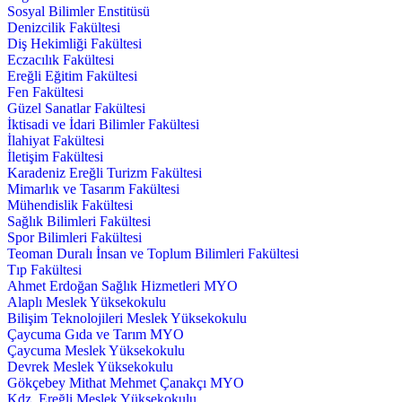
Sosyal Bilimler Enstitüsü
Denizcilik Fakültesi
Diş Hekimliği Fakültesi
Eczacılık Fakültesi
Ereğli Eğitim Fakültesi
Fen Fakültesi
Güzel Sanatlar Fakültesi
İktisadi ve İdari Bilimler Fakültesi
İlahiyat Fakültesi
İletişim Fakültesi
Karadeniz Ereğli Turizm Fakültesi
Mimarlık ve Tasarım Fakültesi
Mühendislik Fakültesi
Sağlık Bilimleri Fakültesi
Spor Bilimleri Fakültesi
Teoman Duralı İnsan ve Toplum Bilimleri Fakültesi
Tıp Fakültesi
Ahmet Erdoğan Sağlık Hizmetleri MYO
Alaplı Meslek Yüksekokulu
Bilişim Teknolojileri Meslek Yüksekokulu
Çaycuma Gıda ve Tarım MYO
Çaycuma Meslek Yüksekokulu
Devrek Meslek Yüksekokulu
Gökçebey Mithat Mehmet Çanakçı MYO
Kdz. Ereğli Meslek Yüksekokulu