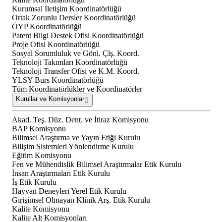
Kurumsal İletişim Koordinatörlüğü
Ortak Zorunlu Dersler Koordinatörlüğü
ÖYP Koordinatörlüğü
Patent Bilgi Destek Ofisi Koordinatörlüğü
Proje Ofisi Koordinatörlüğü
Sosyal Sorumluluk ve Gönl. Çlş. Koord.
Teknoloji Takımları Koordinatörlüğü
Teknoloji Transfer Ofisi ve K.M. Koord.
YLSY Burs Koordinatörlüğü
Tüm Koordinatörlükler ve Koordinatörler
Kurullar ve Komisyonlar
Akad. Teş. Düz. Dent. ve İtiraz Komisyonu
BAP Komisyonu
Bilimsel Araştırma ve Yayın Etiği Kurulu
Bilişim Sistemleri Yönlendirme Kurulu
Eğitim Komisyonu
Fen ve Mühendislik Bilimsel Araştırmalar Etik Kurulu
İnsan Araştırmaları Etik Kurulu
İş Etik Kurulu
Hayvan Deneyleri Yerel Etik Kurulu
Girişimsel Olmayan Klinik Arş. Etik Kurulu
Kalite Komisyonu
Kalite Alt Komisyonları