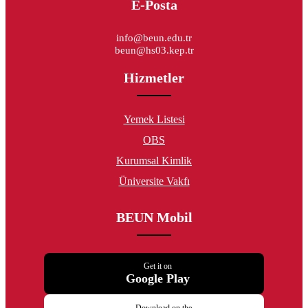
E-Posta
info@beun.edu.tr
beun@hs03.kep.tr
Hizmetler
Yemek Listesi
OBS
Kurumsal Kimlik
Üniversite Vakfı
BEUN Mobil
Get it on
Google Play
Download on the