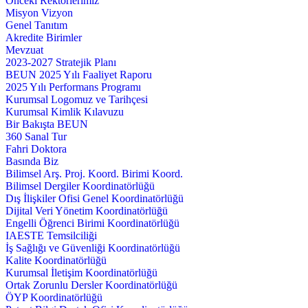
Önceki Rektörlerimiz
Misyon Vizyon
Genel Tanıtım
Akredite Birimler
Mevzuat
2023-2027 Stratejik Planı
BEUN 2025 Yılı Faaliyet Raporu
2025 Yılı Performans Programı
Kurumsal Logomuz ve Tarihçesi
Kurumsal Kimlik Kılavuzu
Bir Bakışta BEUN
360 Sanal Tur
Fahri Doktora
Basında Biz
Bilimsel Arş. Proj. Koord. Birimi Koord.
Bilimsel Dergiler Koordinatörlüğü
Dış İlişkiler Ofisi Genel Koordinatörlüğü
Dijital Veri Yönetim Koordinatörlüğü
Engelli Öğrenci Birimi Koordinatörlüğü
IAESTE Temsilciliği
İş Sağlığı ve Güvenliği Koordinatörlüğü
Kalite Koordinatörlüğü
Kurumsal İletişim Koordinatörlüğü
Ortak Zorunlu Dersler Koordinatörlüğü
ÖYP Koordinatörlüğü