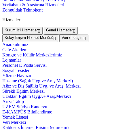
Veritabanı & Araştırma Hizmetleri
Zonguldak Teknokent
Hizmetler
Kurum İçi Hizmetler
Genel Hizmetler
Kolay Erişim Hizmet Menüsü
Veri / İletişim
Anaokulumuz
Cafe Akademi
Kongre ve Kültür Merkezlerimiz
Lojmanlar
Personel E-Posta Servisi
Sosyal Tesisler
Yüzme Havuzu
Hastane (Sağlık Uyg.ve Araş.Merkezi)
Ağız ve Diş Sağlığı Uyg. ve Araş. Merkezi
Sürekli Eğitim Merkezi
Uzaktan Eğitim Uyg.ve Araş.Merkezi
Arıza Takip
UZEM Stüdyo Randevu
E-KAMPÜS Bilgilendirme
Yemek Listesi
Veri Merkezi
Kablosuz İnternet Erişimi (eduroam)