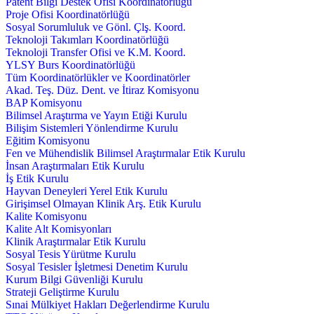
Patent Bilgi Destek Ofisi Koordinatörlüğü
Proje Ofisi Koordinatörlüğü
Sosyal Sorumluluk ve Gönl. Çlş. Koord.
Teknoloji Takımları Koordinatörlüğü
Teknoloji Transfer Ofisi ve K.M. Koord.
YLSY Burs Koordinatörlüğü
Tüm Koordinatörlükler ve Koordinatörler
Akad. Teş. Düz. Dent. ve İtiraz Komisyonu
BAP Komisyonu
Bilimsel Araştırma ve Yayın Etiği Kurulu
Bilişim Sistemleri Yönlendirme Kurulu
Eğitim Komisyonu
Fen ve Mühendislik Bilimsel Araştırmalar Etik Kurulu
İnsan Araştırmaları Etik Kurulu
İş Etik Kurulu
Hayvan Deneyleri Yerel Etik Kurulu
Girişimsel Olmayan Klinik Arş. Etik Kurulu
Kalite Komisyonu
Kalite Alt Komisyonları
Klinik Araştırmalar Etik Kurulu
Sosyal Tesis Yürütme Kurulu
Sosyal Tesisler İşletmesi Denetim Kurulu
Kurum Bilgi Güvenliği Kurulu
Strateji Geliştirme Kurulu
Sınai Mülkiyet Hakları Değerlendirme Kurulu