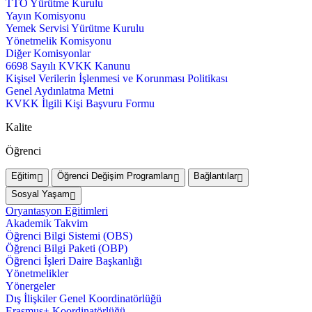
TTO Yürütme Kurulu
Yayın Komisyonu
Yemek Servisi Yürütme Kurulu
Yönetmelik Komisyonu
Diğer Komisyonlar
6698 Sayılı KVKK Kanunu
Kişisel Verilerin İşlenmesi ve Korunması Politikası
Genel Aydınlatma Metni
KVKK İlgili Kişi Başvuru Formu
Kalite
Öğrenci
Eğitim
Öğrenci Değişim Programları
Bağlantılar
Sosyal Yaşam
Oryantasyon Eğitimleri
Akademik Takvim
Öğrenci Bilgi Sistemi (OBS)
Öğrenci Bilgi Paketi (OBP)
Öğrenci İşleri Daire Başkanlığı
Yönetmelikler
Yönergeler
Dış İlişkiler Genel Koordinatörlüğü
Erasmus+ Koordinatörlüğü