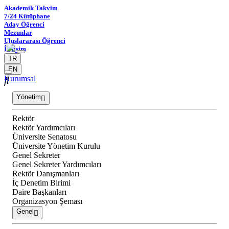
Akademik Takvim
7/24 Kütüphane
Aday Öğrenci
Mezunlar
Uluslararası Öğrenci
İletişim
TR
EN
Kurumsal
Yönetim
Rektör
Rektör Yardımcıları
Üniversite Senatosu
Üniversite Yönetim Kurulu
Genel Sekreter
Genel Sekreter Yardımcıları
Rektör Danışmanları
İç Denetim Birimi
Daire Başkanları
Organizasyon Şeması
Genel