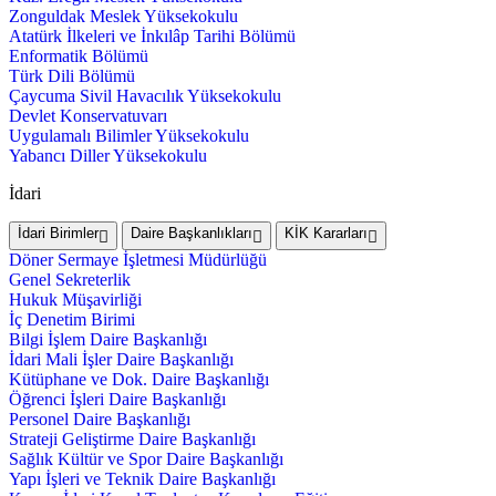
Zonguldak Meslek Yüksekokulu
Atatürk İlkeleri ve İnkılâp Tarihi Bölümü
Enformatik Bölümü
Türk Dili Bölümü
Çaycuma Sivil Havacılık Yüksekokulu
Devlet Konservatuvarı
Uygulamalı Bilimler Yüksekokulu
Yabancı Diller Yüksekokulu
İdari
İdari Birimler
Daire Başkanlıkları
KİK Kararları
Döner Sermaye İşletmesi Müdürlüğü
Genel Sekreterlik
Hukuk Müşavirliği
İç Denetim Birimi
Bilgi İşlem Daire Başkanlığı
İdari Mali İşler Daire Başkanlığı
Kütüphane ve Dok. Daire Başkanlığı
Öğrenci İşleri Daire Başkanlığı
Personel Daire Başkanlığı
Strateji Geliştirme Daire Başkanlığı
Sağlık Kültür ve Spor Daire Başkanlığı
Yapı İşleri ve Teknik Daire Başkanlığı