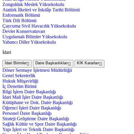
Zonguldak Meslek Yüksekokulu
Atatürk İlkeleri ve İnkılâp Tarihi Bölümü
Enformatik Bölümü
Türk Dili Bölümü
Çaycuma Sivil Havacılık Yüksekokulu
Devlet Konservatuvarı
Uygulamalı Bilimler Yüksekokulu
Yabancı Diller Yüksekokulu
İdari
İdari Birimler
Daire Başkanlıkları
KİK Kararları
Döner Sermaye İşletmesi Müdürlüğü
Genel Sekreterlik
Hukuk Müşavirliği
İç Denetim Birimi
Bilgi İşlem Daire Başkanlığı
İdari Mali İşler Daire Başkanlığı
Kütüphane ve Dok. Daire Başkanlığı
Öğrenci İşleri Daire Başkanlığı
Personel Daire Başkanlığı
Strateji Geliştirme Daire Başkanlığı
Sağlık Kültür ve Spor Daire Başkanlığı
Yapı İşleri ve Teknik Daire Başkanlığı