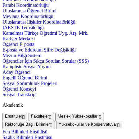
Farabi Koordinatörlüğü
Uluslararası Öğrenci Birimi
Mevlana Koordinatörlüğü
Uluslararası İlişkiler Koordinatörlüğü
IAESTE Temsilciliği
Karaelmas Türkçe Öğretimi Uyg. Arş. Mrk.
Kariyer Merkezi
Öğrenci E-posta
E-posta ve Eduroam Şifre Değişikliği
Mezun Bilgi Sistemi
Öğrenciler İçin Sıkça Sorulan Sorular (SSS)
Kampüste Sosyal Yaşam
Aday Öğrenci
Engelli Öğrenci Birimi
Sosyal Sorumluluk Projeleri
Öğrenci Konseyi
Sosyal Transkript
Akademik
Enstitüler
Fakülteler
Meslek Yüksekokulları
Rektörlüğe Bağlı Birimler
Yüksekokullar ve Konservatuvar
Fen Bilimleri Enstitüsü
Sağlık Bilimleri Enstitüsü