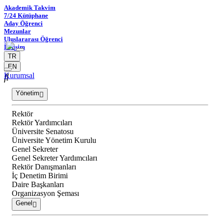
Akademik Takvim
7/24 Kütüphane
Aday Öğrenci
Mezunlar
Uluslararası Öğrenci
İletişim
TR
EN
Kurumsal
Yönetim
Rektör
Rektör Yardımcıları
Üniversite Senatosu
Üniversite Yönetim Kurulu
Genel Sekreter
Genel Sekreter Yardımcıları
Rektör Danışmanları
İç Denetim Birimi
Daire Başkanları
Organizasyon Şeması
Genel