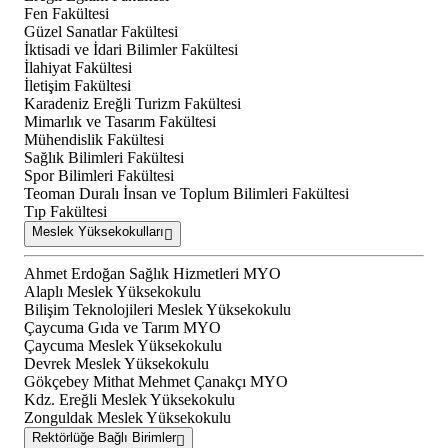
Fen Fakültesi
Güzel Sanatlar Fakültesi
İktisadi ve İdari Bilimler Fakültesi
İlahiyat Fakültesi
İletişim Fakültesi
Karadeniz Ereğli Turizm Fakültesi
Mimarlık ve Tasarım Fakültesi
Mühendislik Fakültesi
Sağlık Bilimleri Fakültesi
Spor Bilimleri Fakültesi
Teoman Duralı İnsan ve Toplum Bilimleri Fakültesi
Tıp Fakültesi
Meslek Yüksekokulları
Ahmet Erdoğan Sağlık Hizmetleri MYO
Alaplı Meslek Yüksekokulu
Bilişim Teknolojileri Meslek Yüksekokulu
Çaycuma Gıda ve Tarım MYO
Çaycuma Meslek Yüksekokulu
Devrek Meslek Yüksekokulu
Gökçebey Mithat Mehmet Çanakçı MYO
Kdz. Ereğli Meslek Yüksekokulu
Zonguldak Meslek Yüksekokulu
Rektörlüğe Bağlı Birimler