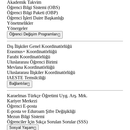
Akademik Takvim
Öğrenci Bilgi Sistemi (OBS)
Öğrenci Bilgi Paketi (OBP)
Öğrenci İşleri Daire Başkanlığı
Yönetmelikler
Yönergeler
Öğrenci Değişim Programları
Dış İlişkiler Genel Koordinatörlüğü
Erasmus+ Koordinatörlüğü
Farabi Koordinatörlüğü
Uluslararası Öğrenci Birimi
Mevlana Koordinatörlüğü
Uluslararası İlişkiler Koordinatörlüğü
IAESTE Temsilciliği
Bağlantılar
Karaelmas Türkçe Öğretimi Uyg. Arş. Mrk.
Kariyer Merkezi
Öğrenci E-posta
E-posta ve Eduroam Şifre Değişikliği
Mezun Bilgi Sistemi
Öğrenciler İçin Sıkça Sorulan Sorular (SSS)
Sosyal Yaşam