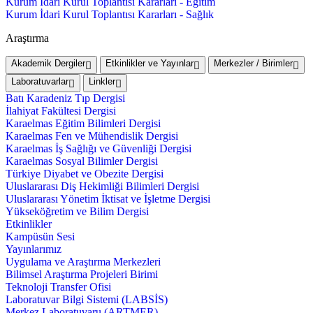
Kurum İdari Kurul Toplantısı Kararları - Eğitim
Kurum İdari Kurul Toplantısı Kararları - Sağlık
Araştırma
Akademik Dergiler
Etkinlikler ve Yayınlar
Merkezler / Birimler
Laboratuvarlar
Linkler
Batı Karadeniz Tıp Dergisi
İlahiyat Fakültesi Dergisi
Karaelmas Eğitim Bilimleri Dergisi
Karaelmas Fen ve Mühendislik Dergisi
Karaelmas İş Sağlığı ve Güvenliği Dergisi
Karaelmas Sosyal Bilimler Dergisi
Türkiye Diyabet ve Obezite Dergisi
Uluslararası Diş Hekimliği Bilimleri Dergisi
Uluslararası Yönetim İktisat ve İşletme Dergisi
Yükseköğretim ve Bilim Dergisi
Etkinlikler
Kampüsün Sesi
Yayınlarımız
Uygulama ve Araştırma Merkezleri
Bilimsel Araştırma Projeleri Birimi
Teknoloji Transfer Ofisi
Laboratuvar Bilgi Sistemi (LABSİS)
Merkez Laboratuvaru (ARTMER)