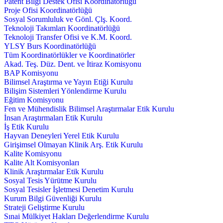
Patent Bilgi Destek Ofisi Koordinatörlüğü
Proje Ofisi Koordinatörlüğü
Sosyal Sorumluluk ve Gönl. Çlş. Koord.
Teknoloji Takımları Koordinatörlüğü
Teknoloji Transfer Ofisi ve K.M. Koord.
YLSY Burs Koordinatörlüğü
Tüm Koordinatörlükler ve Koordinatörler
Akad. Teş. Düz. Dent. ve İtiraz Komisyonu
BAP Komisyonu
Bilimsel Araştırma ve Yayın Etiği Kurulu
Bilişim Sistemleri Yönlendirme Kurulu
Eğitim Komisyonu
Fen ve Mühendislik Bilimsel Araştırmalar Etik Kurulu
İnsan Araştırmaları Etik Kurulu
İş Etik Kurulu
Hayvan Deneyleri Yerel Etik Kurulu
Girişimsel Olmayan Klinik Arş. Etik Kurulu
Kalite Komisyonu
Kalite Alt Komisyonları
Klinik Araştırmalar Etik Kurulu
Sosyal Tesis Yürütme Kurulu
Sosyal Tesisler İşletmesi Denetim Kurulu
Kurum Bilgi Güvenliği Kurulu
Strateji Geliştirme Kurulu
Sınai Mülkiyet Hakları Değerlendirme Kurulu