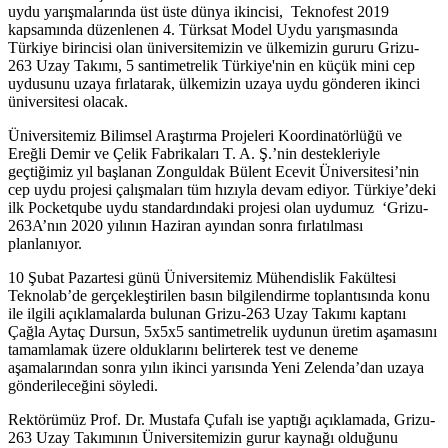
uydu yarışmalarında üst üste dünya ikincisi, Teknofest 2019
kapsamında düzenlenen 4. Türksat Model Uydu yarışmasında
Türkiye birincisi olan üniversitemizin ve ülkemizin gururu Grizu-
263 Uzay Takımı, 5 santimetrelik Türkiye'nin en küçük mini cep
uydusunu uzaya fırlatarak, ülkemizin uzaya uydu gönderen ikinci
üniversitesi olacak.
Üniversitemiz Bilimsel Araştırma Projeleri Koordinatörlüğü ve
Ereğli Demir ve Çelik Fabrikaları T. A. Ş.’nin destekleriyle
geçtiğimiz yıl başlanan Zonguldak Bülent Ecevit Üniversitesi’nin
cep uydu projesi çalışmaları tüm hızıyla devam ediyor. Türkiye’deki
ilk Pocketqube uydu standardındaki projesi olan uydumuz ‘Grizu-
263A’nın 2020 yılının Haziran ayından sonra fırlatılması
planlanıyor.
10 Şubat Pazartesi günü Üniversitemiz Mühendislik Fakültesi
Teknolab’de gerçekleştirilen basın bilgilendirme toplantısında konu
ile ilgili açıklamalarda bulunan Grizu-263 Uzay Takımı kaptanı
Çağla Aytaç Dursun, 5x5x5 santimetrelik uydunun üretim aşamasını
tamamlamak üzere olduklarını belirterek test ve deneme
aşamalarından sonra yılın ikinci yarısında Yeni Zelenda’dan uzaya
gönderileceğini söyledi.
Rektörümüz Prof. Dr. Mustafa Çufalı ise yaptığı açıklamada, Grizu-
263 Uzay Takımının Üniversitemizin gurur kaynağı olduğunu