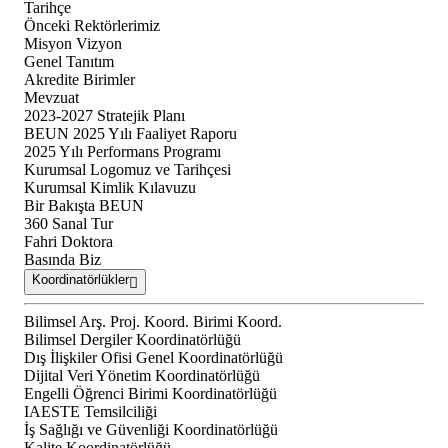
Tarihçe
Önceki Rektörlerimiz
Misyon Vizyon
Genel Tanıtım
Akredite Birimler
Mevzuat
2023-2027 Stratejik Planı
BEUN 2025 Yılı Faaliyet Raporu
2025 Yılı Performans Programı
Kurumsal Logomuz ve Tarihçesi
Kurumsal Kimlik Kılavuzu
Bir Bakışta BEUN
360 Sanal Tur
Fahri Doktora
Basında Biz
Koordinatörlükler
Bilimsel Arş. Proj. Koord. Birimi Koord.
Bilimsel Dergiler Koordinatörlüğü
Dış İlişkiler Ofisi Genel Koordinatörlüğü
Dijital Veri Yönetim Koordinatörlüğü
Engelli Öğrenci Birimi Koordinatörlüğü
IAESTE Temsilciliği
İş Sağlığı ve Güvenliği Koordinatörlüğü
Kalite Koordinatörlüğü