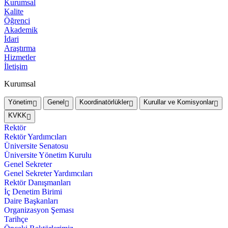
Kurumsal
Kalite
Öğrenci
Akademik
İdari
Araştırma
Hizmetler
İletişim
Kurumsal
Yönetim
Genel
Koordinatörlükler
Kurullar ve Komisyonlar
KVKK
Rektör
Rektör Yardımcıları
Üniversite Senatosu
Üniversite Yönetim Kurulu
Genel Sekreter
Genel Sekreter Yardımcıları
Rektör Danışmanları
İç Denetim Birimi
Daire Başkanları
Organizasyon Şeması
Tarihçe