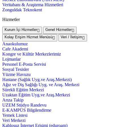
Veritabanı & Araştırma Hizmetleri
Zonguldak Teknokent
Hizmetler
Kurum İçi Hizmetler
Genel Hizmetler
Kolay Erişim Hizmet Menüsü
Veri / İletişim
Anaokulumuz
Cafe Akademi
Kongre ve Kültür Merkezlerimiz
Lojmanlar
Personel E-Posta Servisi
Sosyal Tesisler
Yüzme Havuzu
Hastane (Sağlık Uyg.ve Araş.Merkezi)
Ağız ve Diş Sağlığı Uyg. ve Araş. Merkezi
Sürekli Eğitim Merkezi
Uzaktan Eğitim Uyg.ve Araş.Merkezi
Arıza Takip
UZEM Stüdyo Randevu
E-KAMPÜS Bilgilendirme
Yemek Listesi
Veri Merkezi
Kablosuz İnternet Erişimi (eduroam)