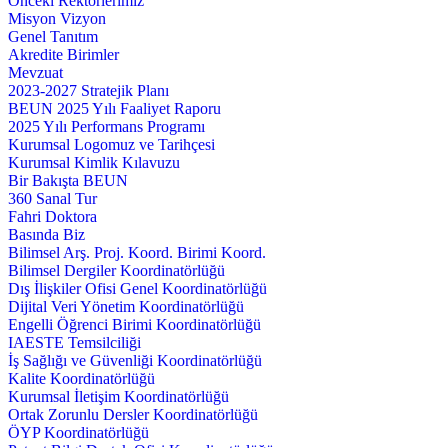
Önceki Rektörlerimiz
Misyon Vizyon
Genel Tanıtım
Akredite Birimler
Mevzuat
2023-2027 Stratejik Planı
BEUN 2025 Yılı Faaliyet Raporu
2025 Yılı Performans Programı
Kurumsal Logomuz ve Tarihçesi
Kurumsal Kimlik Kılavuzu
Bir Bakışta BEUN
360 Sanal Tur
Fahri Doktora
Basında Biz
Bilimsel Arş. Proj. Koord. Birimi Koord.
Bilimsel Dergiler Koordinatörlüğü
Dış İlişkiler Ofisi Genel Koordinatörlüğü
Dijital Veri Yönetim Koordinatörlüğü
Engelli Öğrenci Birimi Koordinatörlüğü
IAESTE Temsilciliği
İş Sağlığı ve Güvenliği Koordinatörlüğü
Kalite Koordinatörlüğü
Kurumsal İletişim Koordinatörlüğü
Ortak Zorunlu Dersler Koordinatörlüğü
ÖYP Koordinatörlüğü