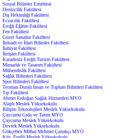
Sosyal Bilimler Enstitüsü
Denizcilik Fakültesi
Diş Hekimliği Fakültesi
Eczacılık Fakültesi
Ereğli Eğitim Fakültesi
Fen Fakültesi
Güzel Sanatlar Fakültesi
İktisadi ve İdari Bilimler Fakültesi
İlahiyat Fakültesi
İletişim Fakültesi
Karadeniz Ereğli Turizm Fakültesi
Mimarlık ve Tasarım Fakültesi
Mühendislik Fakültesi
Sağlık Bilimleri Fakültesi
Spor Bilimleri Fakültesi
Teoman Duralı İnsan ve Toplum Bilimleri Fakültesi
Tıp Fakültesi
Ahmet Erdoğan Sağlık Hizmetleri MYO
Alaplı Meslek Yüksekokulu
Bilişim Teknolojileri Meslek Yüksekokulu
Çaycuma Gıda ve Tarım MYO
Çaycuma Meslek Yüksekokulu
Devrek Meslek Yüksekokulu
Gökçebey Mithat Mehmet Çanakçı MYO
Kdz. Ereğli Meslek Yüksekokulu