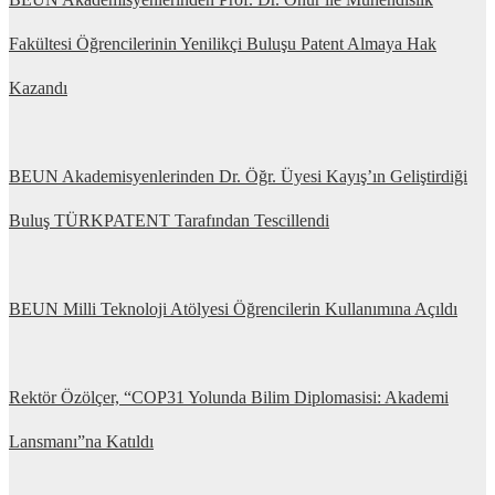
Fakültesi Öğrencilerinin Yenilikçi Buluşu Patent Almaya Hak
Kazandı
BEUN Akademisyenlerinden Dr. Öğr. Üyesi Kayış’ın Geliştirdiği
Buluş TÜRKPATENT Tarafından Tescillendi
BEUN Milli Teknoloji Atölyesi Öğrencilerin Kullanımına Açıldı
Rektör Özölçer, “COP31 Yolunda Bilim Diplomasisi: Akademi
Lansmanı”na Katıldı