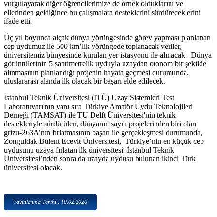
vurgulayarak diğer öğrencilerimize de örnek olduklarını ve
ellerinden geldiğince bu çalışmalara desteklerini sürdüreceklerini
ifade etti.
Üç yıl boyunca alçak dünya yörüngesinde görev yapması planlanan
cep uydumuz ile 500 km’lik yörüngede toplanacak veriler,
üniversitemiz bünyesinde kurulan yer istasyonu ile alınacak. Dünya
görüntülerinin 5 santimetrelik uyduyla uzaydan otonom bir şekilde
alınmasının planlandığı projenin hayata geçmesi durumunda,
uluslararası alanda ilk olacak bir başarı elde edilecek.
İstanbul Teknik Üniversitesi (İTÜ) Uzay Sistemleri Test
Laboratuvarı'nın yanı sıra Türkiye Amatör Uydu Teknolojileri
Derneği (TAMSAT) ile TU Delft Üniversitesi'nin teknik
destekleriyle sürdürülen, dünyanın sayılı projelerinden biri olan
grizu-263A’nın fırlatmasının başarı ile gerçekleşmesi durumunda,
Zonguldak Bülent Ecevit Üniversitesi, Türkiye’nin en küçük cep
uydusunu uzaya fırlatan ilk üniversitesi; İstanbul Teknik
Üniversitesi’nden sonra da uzayda uydusu bulunan ikinci Türk
üniversitesi olacak.
Yayınlanma Tarihi : 10.02.2020