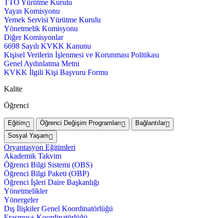
TTO Yürütme Kurulu
Yayın Komisyonu
Yemek Servisi Yürütme Kurulu
Yönetmelik Komisyonu
Diğer Komisyonlar
6698 Sayılı KVKK Kanunu
Kişisel Verilerin İşlenmesi ve Korunması Politikası
Genel Aydınlatma Metni
KVKK İlgili Kişi Başvuru Formu
Kalite
Öğrenci
Eğitim
Öğrenci Değişim Programları
Bağlantılar
Sosyal Yaşam
Oryantasyon Eğitimleri
Akademik Takvim
Öğrenci Bilgi Sistemi (OBS)
Öğrenci Bilgi Paketi (OBP)
Öğrenci İşleri Daire Başkanlığı
Yönetmelikler
Yönergeler
Dış İlişkiler Genel Koordinatörlüğü
Erasmus+ Koordinatörlüğü