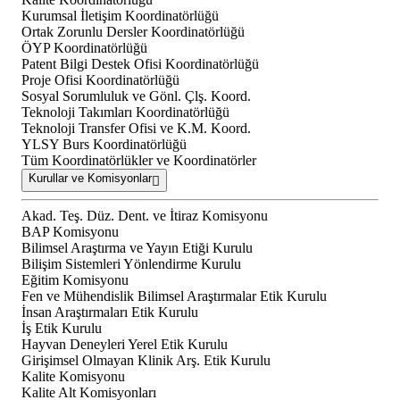
Kurumsal İletişim Koordinatörlüğü
Ortak Zorunlu Dersler Koordinatörlüğü
ÖYP Koordinatörlüğü
Patent Bilgi Destek Ofisi Koordinatörlüğü
Proje Ofisi Koordinatörlüğü
Sosyal Sorumluluk ve Gönl. Çlş. Koord.
Teknoloji Takımları Koordinatörlüğü
Teknoloji Transfer Ofisi ve K.M. Koord.
YLSY Burs Koordinatörlüğü
Tüm Koordinatörlükler ve Koordinatörler
Kurullar ve Komisyonlar
Akad. Teş. Düz. Dent. ve İtiraz Komisyonu
BAP Komisyonu
Bilimsel Araştırma ve Yayın Etiği Kurulu
Bilişim Sistemleri Yönlendirme Kurulu
Eğitim Komisyonu
Fen ve Mühendislik Bilimsel Araştırmalar Etik Kurulu
İnsan Araştırmaları Etik Kurulu
İş Etik Kurulu
Hayvan Deneyleri Yerel Etik Kurulu
Girişimsel Olmayan Klinik Arş. Etik Kurulu
Kalite Komisyonu
Kalite Alt Komisyonları