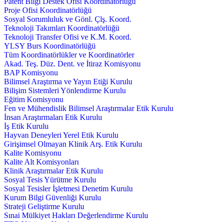
Patent Bilgi Destek Ofisi Koordinatörlüğü
Proje Ofisi Koordinatörlüğü
Sosyal Sorumluluk ve Gönl. Çlş. Koord.
Teknoloji Takımları Koordinatörlüğü
Teknoloji Transfer Ofisi ve K.M. Koord.
YLSY Burs Koordinatörlüğü
Tüm Koordinatörlükler ve Koordinatörler
Akad. Teş. Düz. Dent. ve İtiraz Komisyonu
BAP Komisyonu
Bilimsel Araştırma ve Yayın Etiği Kurulu
Bilişim Sistemleri Yönlendirme Kurulu
Eğitim Komisyonu
Fen ve Mühendislik Bilimsel Araştırmalar Etik Kurulu
İnsan Araştırmaları Etik Kurulu
İş Etik Kurulu
Hayvan Deneyleri Yerel Etik Kurulu
Girişimsel Olmayan Klinik Arş. Etik Kurulu
Kalite Komisyonu
Kalite Alt Komisyonları
Klinik Araştırmalar Etik Kurulu
Sosyal Tesis Yürütme Kurulu
Sosyal Tesisler İşletmesi Denetim Kurulu
Kurum Bilgi Güvenliği Kurulu
Strateji Geliştirme Kurulu
Sınai Mülkiyet Hakları Değerlendirme Kurulu