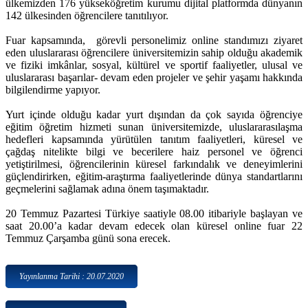
ülkemizden 176 yükseköğretim kurumu dijital platformda dünyanın
142 ülkesinden öğrencilere tanıtılıyor.
Fuar kapsamında, görevli personelimiz online standımızı ziyaret
eden uluslararası öğrencilere üniversitemizin sahip olduğu akademik
ve fiziki imkânlar, sosyal, kültürel ve sportif faaliyetler, ulusal ve
uluslararası başarılar- devam eden projeler ve şehir yaşamı hakkında
bilgilendirme yapıyor.
Yurt içinde olduğu kadar yurt dışından da çok sayıda öğrenciye
eğitim öğretim hizmeti sunan üniversitemizde, uluslararasılaşma
hedefleri kapsamında yürütülen tanıtım faaliyetleri, küresel ve
çağdaş nitelikte bilgi ve becerilere haiz personel ve öğrenci
yetiştirilmesi, öğrencilerinin küresel farkındalık ve deneyimlerini
güçlendirirken, eğitim-araştırma faaliyetlerinde dünya standartlarını
geçmelerini sağlamak adına önem taşımaktadır.
20 Temmuz Pazartesi Türkiye saatiyle 08.00 itibariyle başlayan ve
saat 20.00’a kadar devam edecek olan küresel online fuar 22
Temmuz Çarşamba günü sona erecek.
Yayınlanma Tarihi : 20.07.2020