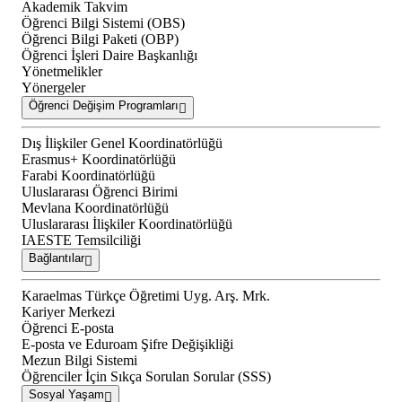
Akademik Takvim
Öğrenci Bilgi Sistemi (OBS)
Öğrenci Bilgi Paketi (OBP)
Öğrenci İşleri Daire Başkanlığı
Yönetmelikler
Yönergeler
Öğrenci Değişim Programları
Dış İlişkiler Genel Koordinatörlüğü
Erasmus+ Koordinatörlüğü
Farabi Koordinatörlüğü
Uluslararası Öğrenci Birimi
Mevlana Koordinatörlüğü
Uluslararası İlişkiler Koordinatörlüğü
IAESTE Temsilciliği
Bağlantılar
Karaelmas Türkçe Öğretimi Uyg. Arş. Mrk.
Kariyer Merkezi
Öğrenci E-posta
E-posta ve Eduroam Şifre Değişikliği
Mezun Bilgi Sistemi
Öğrenciler İçin Sıkça Sorulan Sorular (SSS)
Sosyal Yaşam