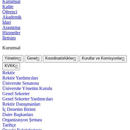
Kurumsal
Kalite
Öğrenci
Akademik
İdari
Araştırma
Hizmetler
İletişim
Kurumsal
Yönetim
Genel
Koordinatörlükler
Kurullar ve Komisyonlar
KVKK
Rektör
Rektör Yardımcıları
Üniversite Senatosu
Üniversite Yönetim Kurulu
Genel Sekreter
Genel Sekreter Yardımcıları
Rektör Danışmanları
İç Denetim Birimi
Daire Başkanları
Organizasyon Şeması
Tarihçe