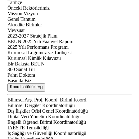
Tarihçe
Önceki Rektörlerimiz
Misyon Vizyon
Genel Tanıtım
Akredite Birimler
Mevzuat
2023-2027 Stratejik Planı
BEUN 2025 Yılı Faaliyet Raporu
2025 Yılı Performans Programı
Kurumsal Logomuz ve Tarihçesi
Kurumsal Kimlik Kılavuzu
Bir Bakışta BEUN
360 Sanal Tur
Fahri Doktora
Basında Biz
Koordinatörlükler
Bilimsel Arş. Proj. Koord. Birimi Koord.
Bilimsel Dergiler Koordinatörlüğü
Dış İlişkiler Ofisi Genel Koordinatörlüğü
Dijital Veri Yönetim Koordinatörlüğü
Engelli Öğrenci Birimi Koordinatörlüğü
IAESTE Temsilciliği
İş Sağlığı ve Güvenliği Koordinatörlüğü
Kalite Koordinatörlüğü