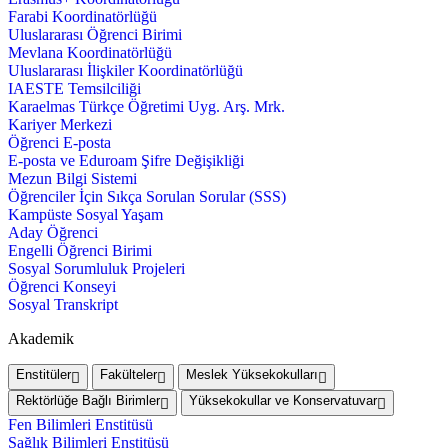
Farabi Koordinatörlüğü
Uluslararası Öğrenci Birimi
Mevlana Koordinatörlüğü
Uluslararası İlişkiler Koordinatörlüğü
IAESTE Temsilciliği
Karaelmas Türkçe Öğretimi Uyg. Arş. Mrk.
Kariyer Merkezi
Öğrenci E-posta
E-posta ve Eduroam Şifre Değişikliği
Mezun Bilgi Sistemi
Öğrenciler İçin Sıkça Sorulan Sorular (SSS)
Kampüste Sosyal Yaşam
Aday Öğrenci
Engelli Öğrenci Birimi
Sosyal Sorumluluk Projeleri
Öğrenci Konseyi
Sosyal Transkript
Akademik
Enstitüler
Fakülteler
Meslek Yüksekokulları
Rektörlüğe Bağlı Birimler
Yüksekokullar ve Konservatuvar
Fen Bilimleri Enstitüsü
Sağlık Bilimleri Enstitüsü