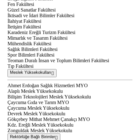
Fen Fakültesi
Güzel Sanatlar Fakültesi
İktisadi ve İdari Bilimler Fakültesi
İlahiyat Fakültesi
İletişim Fakültesi
Karadeniz Ereğli Turizm Fakültesi
Mimarlık ve Tasarım Fakültesi
Mühendislik Fakültesi
Sağlık Bilimleri Fakültesi
Spor Bilimleri Fakültesi
Teoman Duralı İnsan ve Toplum Bilimleri Fakültesi
Tıp Fakültesi
Meslek Yüksekokulları
Ahmet Erdoğan Sağlık Hizmetleri MYO
Alaplı Meslek Yüksekokulu
Bilişim Teknolojileri Meslek Yüksekokulu
Çaycuma Gıda ve Tarım MYO
Çaycuma Meslek Yüksekokulu
Devrek Meslek Yüksekokulu
Gökçebey Mithat Mehmet Çanakçı MYO
Kdz. Ereğli Meslek Yüksekokulu
Zonguldak Meslek Yüksekokulu
Rektörlüğe Bağlı Birimler