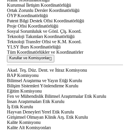
Kurumsal İletişim Koordinatörlüğü
Ortak Zorunlu Dersler Koordinatörlüğü
ÖYP Koordinatörlüğü
Patent Bilgi Destek Ofisi Koordinatörlüğü
Proje Ofisi Koordinatörlüğü
Sosyal Sorumluluk ve Gönl. Çlş. Koord.
Teknoloji Takımları Koordinatörlüğü
Teknoloji Transfer Ofisi ve K.M. Koord.
YLSY Burs Koordinatörlüğü
Tüm Koordinatörlükler ve Koordinatörler
Kurullar ve Komisyonlar
Akad. Teş. Düz. Dent. ve İtiraz Komisyonu
BAP Komisyonu
Bilimsel Araştırma ve Yayın Etiği Kurulu
Bilişim Sistemleri Yönlendirme Kurulu
Eğitim Komisyonu
Fen ve Mühendislik Bilimsel Araştırmalar Etik Kurulu
İnsan Araştırmaları Etik Kurulu
İş Etik Kurulu
Hayvan Deneyleri Yerel Etik Kurulu
Girişimsel Olmayan Klinik Arş. Etik Kurulu
Kalite Komisyonu
Kalite Alt Komisyonları