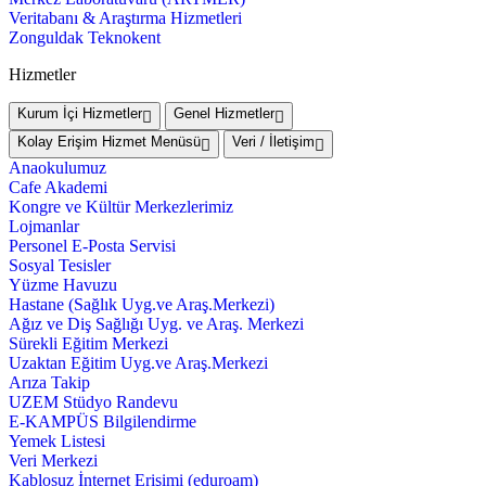
Veritabanı & Araştırma Hizmetleri
Zonguldak Teknokent
Hizmetler
Kurum İçi Hizmetler
Genel Hizmetler
Kolay Erişim Hizmet Menüsü
Veri / İletişim
Anaokulumuz
Cafe Akademi
Kongre ve Kültür Merkezlerimiz
Lojmanlar
Personel E-Posta Servisi
Sosyal Tesisler
Yüzme Havuzu
Hastane (Sağlık Uyg.ve Araş.Merkezi)
Ağız ve Diş Sağlığı Uyg. ve Araş. Merkezi
Sürekli Eğitim Merkezi
Uzaktan Eğitim Uyg.ve Araş.Merkezi
Arıza Takip
UZEM Stüdyo Randevu
E-KAMPÜS Bilgilendirme
Yemek Listesi
Veri Merkezi
Kablosuz İnternet Erişimi (eduroam)