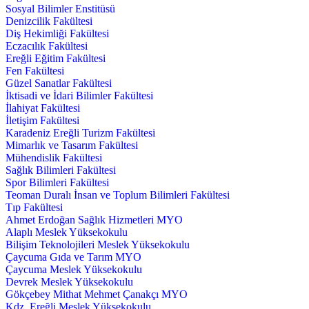
Sosyal Bilimler Enstitüsü
Denizcilik Fakültesi
Diş Hekimliği Fakültesi
Eczacılık Fakültesi
Ereğli Eğitim Fakültesi
Fen Fakültesi
Güzel Sanatlar Fakültesi
İktisadi ve İdari Bilimler Fakültesi
İlahiyat Fakültesi
İletişim Fakültesi
Karadeniz Ereğli Turizm Fakültesi
Mimarlık ve Tasarım Fakültesi
Mühendislik Fakültesi
Sağlık Bilimleri Fakültesi
Spor Bilimleri Fakültesi
Teoman Duralı İnsan ve Toplum Bilimleri Fakültesi
Tıp Fakültesi
Ahmet Erdoğan Sağlık Hizmetleri MYO
Alaplı Meslek Yüksekokulu
Bilişim Teknolojileri Meslek Yüksekokulu
Çaycuma Gıda ve Tarım MYO
Çaycuma Meslek Yüksekokulu
Devrek Meslek Yüksekokulu
Gökçebey Mithat Mehmet Çanakçı MYO
Kdz. Ereğli Meslek Yüksekokulu