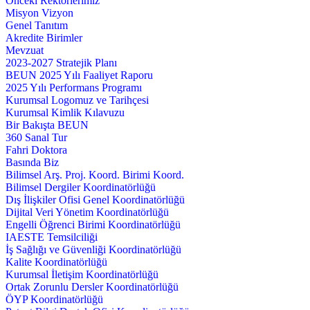
Önceki Rektörlerimiz
Misyon Vizyon
Genel Tanıtım
Akredite Birimler
Mevzuat
2023-2027 Stratejik Planı
BEUN 2025 Yılı Faaliyet Raporu
2025 Yılı Performans Programı
Kurumsal Logomuz ve Tarihçesi
Kurumsal Kimlik Kılavuzu
Bir Bakışta BEUN
360 Sanal Tur
Fahri Doktora
Basında Biz
Bilimsel Arş. Proj. Koord. Birimi Koord.
Bilimsel Dergiler Koordinatörlüğü
Dış İlişkiler Ofisi Genel Koordinatörlüğü
Dijital Veri Yönetim Koordinatörlüğü
Engelli Öğrenci Birimi Koordinatörlüğü
IAESTE Temsilciliği
İş Sağlığı ve Güvenliği Koordinatörlüğü
Kalite Koordinatörlüğü
Kurumsal İletişim Koordinatörlüğü
Ortak Zorunlu Dersler Koordinatörlüğü
ÖYP Koordinatörlüğü