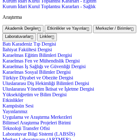
Kurum İdari Kurul Toplantısı Kararları - Eğitim
Kurum İdari Kurul Toplantısı Kararları - Sağlık
Araştırma
Akademik Dergiler
Etkinlikler ve Yayınlar
Merkezler / Birimler
Laboratuvarlar
Linkler
Batı Karadeniz Tıp Dergisi
İlahiyat Fakültesi Dergisi
Karaelmas Eğitim Bilimleri Dergisi
Karaelmas Fen ve Mühendislik Dergisi
Karaelmas İş Sağlığı ve Güvenliği Dergisi
Karaelmas Sosyal Bilimler Dergisi
Türkiye Diyabet ve Obezite Dergisi
Uluslararası Diş Hekimliği Bilimleri Dergisi
Uluslararası Yönetim İktisat ve İşletme Dergisi
Yükseköğretim ve Bilim Dergisi
Etkinlikler
Kampüsün Sesi
Yayınlarımız
Uygulama ve Araştırma Merkezleri
Bilimsel Araştırma Projeleri Birimi
Teknoloji Transfer Ofisi
Laboratuvar Bilgi Sistemi (LABSİS)
Merkez Laboratuvaru (ARTMER)