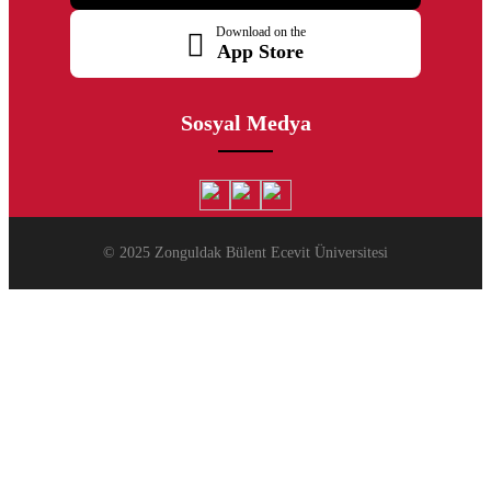
Download on the
App Store
Sosyal Medya
© 2025 Zonguldak Bülent Ecevit Üniversitesi