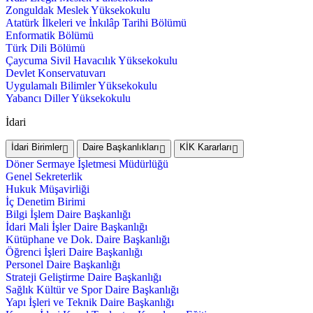
Zonguldak Meslek Yüksekokulu
Atatürk İlkeleri ve İnkılâp Tarihi Bölümü
Enformatik Bölümü
Türk Dili Bölümü
Çaycuma Sivil Havacılık Yüksekokulu
Devlet Konservatuvarı
Uygulamalı Bilimler Yüksekokulu
Yabancı Diller Yüksekokulu
İdari
İdari Birimler
Daire Başkanlıkları
KİK Kararları
Döner Sermaye İşletmesi Müdürlüğü
Genel Sekreterlik
Hukuk Müşavirliği
İç Denetim Birimi
Bilgi İşlem Daire Başkanlığı
İdari Mali İşler Daire Başkanlığı
Kütüphane ve Dok. Daire Başkanlığı
Öğrenci İşleri Daire Başkanlığı
Personel Daire Başkanlığı
Strateji Geliştirme Daire Başkanlığı
Sağlık Kültür ve Spor Daire Başkanlığı
Yapı İşleri ve Teknik Daire Başkanlığı