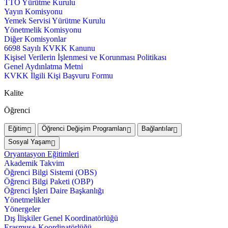
TTO Yürütme Kurulu
Yayın Komisyonu
Yemek Servisi Yürütme Kurulu
Yönetmelik Komisyonu
Diğer Komisyonlar
6698 Sayılı KVKK Kanunu
Kişisel Verilerin İşlenmesi ve Korunması Politikası
Genel Aydınlatma Metni
KVKK İlgili Kişi Başvuru Formu
Kalite
Öğrenci
Eğitim
Öğrenci Değişim Programları
Bağlantılar
Sosyal Yaşam
Oryantasyon Eğitimleri
Akademik Takvim
Öğrenci Bilgi Sistemi (OBS)
Öğrenci Bilgi Paketi (OBP)
Öğrenci İşleri Daire Başkanlığı
Yönetmelikler
Yönergeler
Dış İlişkiler Genel Koordinatörlüğü
Erasmus+ Koordinatörlüğü