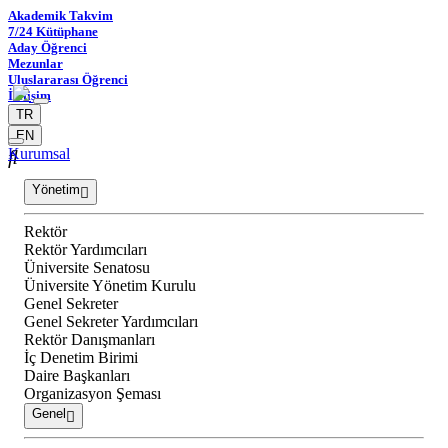
Akademik Takvim
7/24 Kütüphane
Aday Öğrenci
Mezunlar
Uluslararası Öğrenci
İletişim
TR
EN
Kurumsal
Yönetim
Rektör
Rektör Yardımcıları
Üniversite Senatosu
Üniversite Yönetim Kurulu
Genel Sekreter
Genel Sekreter Yardımcıları
Rektör Danışmanları
İç Denetim Birimi
Daire Başkanları
Organizasyon Şeması
Genel