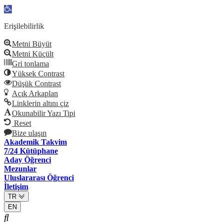
Open
toolbar
Erişilebilirlik
Metni Büyüt
Metni Küçült
Gri tonlama
Yüksek Contrast
Düşük Contrast
Açık Arkaplan
Linklerin altını çiz
Okunabilir Yazı Tipi
Reset
Bize ulaşın
Akademik Takvim
7/24 Kütüphane
Aday Öğrenci
Mezunlar
Uluslararası Öğrenci
İletişim
TR
EN