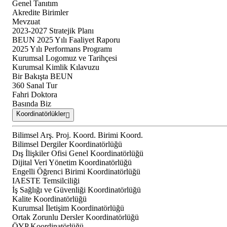
Genel Tanıtım
Akredite Birimler
Mevzuat
2023-2027 Stratejik Planı
BEUN 2025 Yılı Faaliyet Raporu
2025 Yılı Performans Programı
Kurumsal Logomuz ve Tarihçesi
Kurumsal Kimlik Kılavuzu
Bir Bakışta BEUN
360 Sanal Tur
Fahri Doktora
Basında Biz
Koordinatörlükler
Bilimsel Arş. Proj. Koord. Birimi Koord.
Bilimsel Dergiler Koordinatörlüğü
Dış İlişkiler Ofisi Genel Koordinatörlüğü
Dijital Veri Yönetim Koordinatörlüğü
Engelli Öğrenci Birimi Koordinatörlüğü
IAESTE Temsilciliği
İş Sağlığı ve Güvenliği Koordinatörlüğü
Kalite Koordinatörlüğü
Kurumsal İletişim Koordinatörlüğü
Ortak Zorunlu Dersler Koordinatörlüğü
ÖYP Koordinatörlüğü