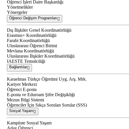
Öğrenci İşleri Daire Başkanlığı
Yönetmelikler
Yönergeler
Öğrenci Değişim Programları
Dış İlişkiler Genel Koordinatörlüğü
Erasmus+ Koordinatörlüğü
Farabi Koordinatörlüğü
Uluslararası Öğrenci Birimi
Mevlana Koordinatörlüğü
Uluslararası İlişkiler Koordinatörlüğü
IAESTE Temsilciliği
Bağlantılar
Karaelmas Türkçe Öğretimi Uyg. Arş. Mrk.
Kariyer Merkezi
Öğrenci E-posta
E-posta ve Eduroam Şifre Değişikliği
Mezun Bilgi Sistemi
Öğrenciler İçin Sıkça Sorulan Sorular (SSS)
Sosyal Yaşam
Kampüste Sosyal Yaşam
Aday Öğrenci