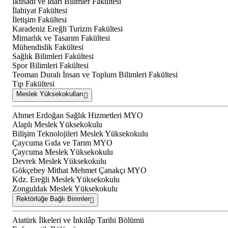
İktisadi ve İdari Bilimler Fakültesi
İlahiyat Fakültesi
İletişim Fakültesi
Karadeniz Ereğli Turizm Fakültesi
Mimarlık ve Tasarım Fakültesi
Mühendislik Fakültesi
Sağlık Bilimleri Fakültesi
Spor Bilimleri Fakültesi
Teoman Duralı İnsan ve Toplum Bilimleri Fakültesi
Tıp Fakültesi
Meslek Yüksekokulları
Ahmet Erdoğan Sağlık Hizmetleri MYO
Alaplı Meslek Yüksekokulu
Bilişim Teknolojileri Meslek Yüksekokulu
Çaycuma Gıda ve Tarım MYO
Çaycuma Meslek Yüksekokulu
Devrek Meslek Yüksekokulu
Gökçebey Mithat Mehmet Çanakçı MYO
Kdz. Ereğli Meslek Yüksekokulu
Zonguldak Meslek Yüksekokulu
Rektörlüğe Bağlı Birimler
Atatürk İlkeleri ve İnkılâp Tarihi Bölümü