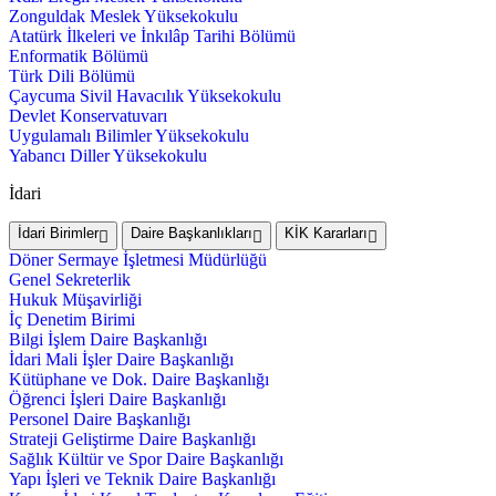
Zonguldak Meslek Yüksekokulu
Atatürk İlkeleri ve İnkılâp Tarihi Bölümü
Enformatik Bölümü
Türk Dili Bölümü
Çaycuma Sivil Havacılık Yüksekokulu
Devlet Konservatuvarı
Uygulamalı Bilimler Yüksekokulu
Yabancı Diller Yüksekokulu
İdari
İdari Birimler
Daire Başkanlıkları
KİK Kararları
Döner Sermaye İşletmesi Müdürlüğü
Genel Sekreterlik
Hukuk Müşavirliği
İç Denetim Birimi
Bilgi İşlem Daire Başkanlığı
İdari Mali İşler Daire Başkanlığı
Kütüphane ve Dok. Daire Başkanlığı
Öğrenci İşleri Daire Başkanlığı
Personel Daire Başkanlığı
Strateji Geliştirme Daire Başkanlığı
Sağlık Kültür ve Spor Daire Başkanlığı
Yapı İşleri ve Teknik Daire Başkanlığı