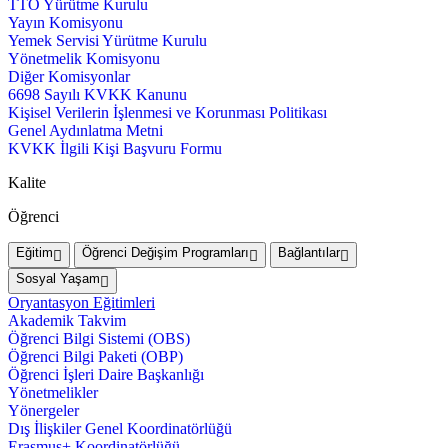
TTO Yürütme Kurulu
Yayın Komisyonu
Yemek Servisi Yürütme Kurulu
Yönetmelik Komisyonu
Diğer Komisyonlar
6698 Sayılı KVKK Kanunu
Kişisel Verilerin İşlenmesi ve Korunması Politikası
Genel Aydınlatma Metni
KVKK İlgili Kişi Başvuru Formu
Kalite
Öğrenci
Eğitim
Öğrenci Değişim Programları
Bağlantılar
Sosyal Yaşam
Oryantasyon Eğitimleri
Akademik Takvim
Öğrenci Bilgi Sistemi (OBS)
Öğrenci Bilgi Paketi (OBP)
Öğrenci İşleri Daire Başkanlığı
Yönetmelikler
Yönergeler
Dış İlişkiler Genel Koordinatörlüğü
Erasmus+ Koordinatörlüğü