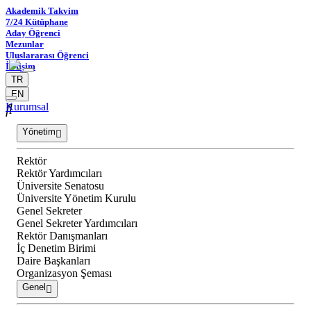
Akademik Takvim
7/24 Kütüphane
Aday Öğrenci
Mezunlar
Uluslararası Öğrenci
İletişim
TR
EN
Kurumsal
Yönetim
Rektör
Rektör Yardımcıları
Üniversite Senatosu
Üniversite Yönetim Kurulu
Genel Sekreter
Genel Sekreter Yardımcıları
Rektör Danışmanları
İç Denetim Birimi
Daire Başkanları
Organizasyon Şeması
Genel