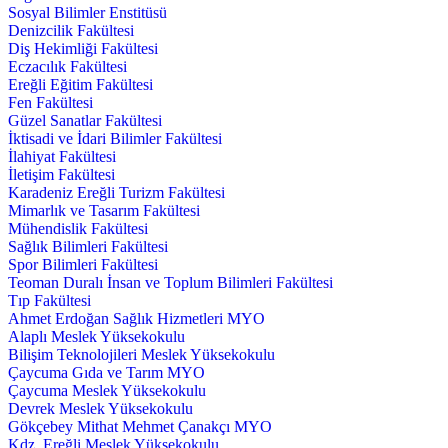
Sosyal Bilimler Enstitüsü
Denizcilik Fakültesi
Diş Hekimliği Fakültesi
Eczacılık Fakültesi
Ereğli Eğitim Fakültesi
Fen Fakültesi
Güzel Sanatlar Fakültesi
İktisadi ve İdari Bilimler Fakültesi
İlahiyat Fakültesi
İletişim Fakültesi
Karadeniz Ereğli Turizm Fakültesi
Mimarlık ve Tasarım Fakültesi
Mühendislik Fakültesi
Sağlık Bilimleri Fakültesi
Spor Bilimleri Fakültesi
Teoman Duralı İnsan ve Toplum Bilimleri Fakültesi
Tıp Fakültesi
Ahmet Erdoğan Sağlık Hizmetleri MYO
Alaplı Meslek Yüksekokulu
Bilişim Teknolojileri Meslek Yüksekokulu
Çaycuma Gıda ve Tarım MYO
Çaycuma Meslek Yüksekokulu
Devrek Meslek Yüksekokulu
Gökçebey Mithat Mehmet Çanakçı MYO
Kdz. Ereğli Meslek Yüksekokulu