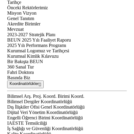
Tarihçe
Önceki Rektörlerimiz
Misyon Vizyon
Genel Tanıtım
Akredite Birimler
Mevzuat
2023-2027 Stratejik Planı
BEUN 2025 Yılı Faaliyet Raporu
2025 Yılı Performans Programı
Kurumsal Logomuz ve Tarihçesi
Kurumsal Kimlik Kılavuzu
Bir Bakışta BEUN
360 Sanal Tur
Fahri Doktora
Basında Biz
Koordinatörlükler
Bilimsel Arş. Proj. Koord. Birimi Koord.
Bilimsel Dergiler Koordinatörlüğü
Dış İlişkiler Ofisi Genel Koordinatörlüğü
Dijital Veri Yönetim Koordinatörlüğü
Engelli Öğrenci Birimi Koordinatörlüğü
IAESTE Temsilciliği
İş Sağlığı ve Güvenliği Koordinatörlüğü
Kalite Koordinatörlüğü