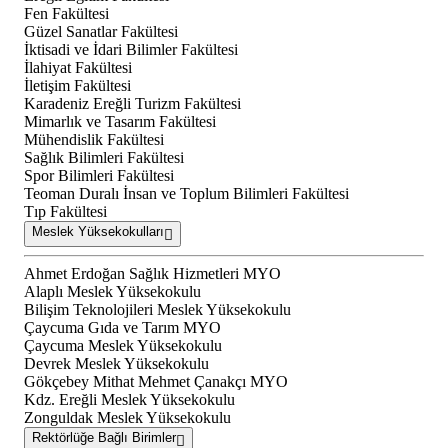
Fen Fakültesi
Güzel Sanatlar Fakültesi
İktisadi ve İdari Bilimler Fakültesi
İlahiyat Fakültesi
İletişim Fakültesi
Karadeniz Ereğli Turizm Fakültesi
Mimarlık ve Tasarım Fakültesi
Mühendislik Fakültesi
Sağlık Bilimleri Fakültesi
Spor Bilimleri Fakültesi
Teoman Duralı İnsan ve Toplum Bilimleri Fakültesi
Tıp Fakültesi
Meslek Yüksekokulları
Ahmet Erdoğan Sağlık Hizmetleri MYO
Alaplı Meslek Yüksekokulu
Bilişim Teknolojileri Meslek Yüksekokulu
Çaycuma Gıda ve Tarım MYO
Çaycuma Meslek Yüksekokulu
Devrek Meslek Yüksekokulu
Gökçebey Mithat Mehmet Çanakçı MYO
Kdz. Ereğli Meslek Yüksekokulu
Zonguldak Meslek Yüksekokulu
Rektörlüğe Bağlı Birimler