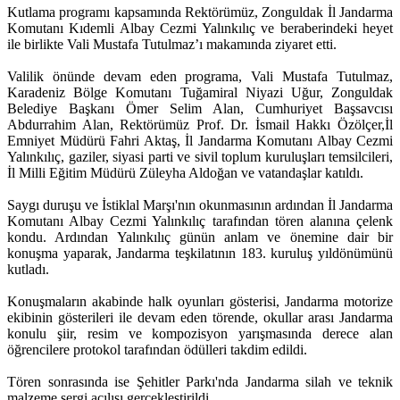
Kutlama programı kapsamında Rektörümüz, Zonguldak İl Jandarma
Komutanı Kıdemli Albay Cezmi Yalınkılıç ve beraberindeki heyet
ile birlikte Vali Mustafa Tutulmaz’ı makamında ziyaret etti.
Valilik önünde devam eden programa, Vali Mustafa Tutulmaz,
Karadeniz Bölge Komutanı Tuğamiral Niyazi Uğur, Zonguldak
Belediye Başkanı Ömer Selim Alan, Cumhuriyet Başsavcısı
Abdurrahim Alan, Rektörümüz Prof. Dr. İsmail Hakkı Özölçer,İl
Emniyet Müdürü Fahri Aktaş, İl Jandarma Komutanı Albay Cezmi
Yalınkılıç, gaziler, siyasi parti ve sivil toplum kuruluşları temsilcileri,
İl Milli Eğitim Müdürü Züleyha Aldoğan ve vatandaşlar katıldı.
Saygı duruşu ve İstiklal Marşı'nın okunmasının ardından İl Jandarma
Komutanı Albay Cezmi Yalınkılıç tarafından tören alanına çelenk
kondu. Ardından Yalınkılıç günün anlam ve önemine dair bir
konuşma yaparak, Jandarma teşkilatının 183. kuruluş yıldönümünü
kutladı.
Konuşmaların akabinde halk oyunları gösterisi, Jandarma motorize
ekibinin gösterileri ile devam eden törende, okullar arası Jandarma
konulu şiir, resim ve kompozisyon yarışmasında derece alan
öğrencilere protokol tarafından ödülleri takdim edildi.
Tören sonrasında ise Şehitler Parkı'nda Jandarma silah ve teknik
malzeme sergi açılışı gerçekleştirildi.