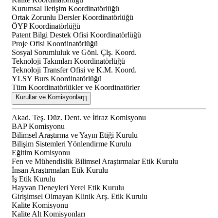
Kurumsal İletişim Koordinatörlüğü
Ortak Zorunlu Dersler Koordinatörlüğü
ÖYP Koordinatörlüğü
Patent Bilgi Destek Ofisi Koordinatörlüğü
Proje Ofisi Koordinatörlüğü
Sosyal Sorumluluk ve Gönl. Çlş. Koord.
Teknoloji Takımları Koordinatörlüğü
Teknoloji Transfer Ofisi ve K.M. Koord.
YLSY Burs Koordinatörlüğü
Tüm Koordinatörlükler ve Koordinatörler
Kurullar ve Komisyonlar
Akad. Teş. Düz. Dent. ve İtiraz Komisyonu
BAP Komisyonu
Bilimsel Araştırma ve Yayın Etiği Kurulu
Bilişim Sistemleri Yönlendirme Kurulu
Eğitim Komisyonu
Fen ve Mühendislik Bilimsel Araştırmalar Etik Kurulu
İnsan Araştırmaları Etik Kurulu
İş Etik Kurulu
Hayvan Deneyleri Yerel Etik Kurulu
Girişimsel Olmayan Klinik Arş. Etik Kurulu
Kalite Komisyonu
Kalite Alt Komisyonları