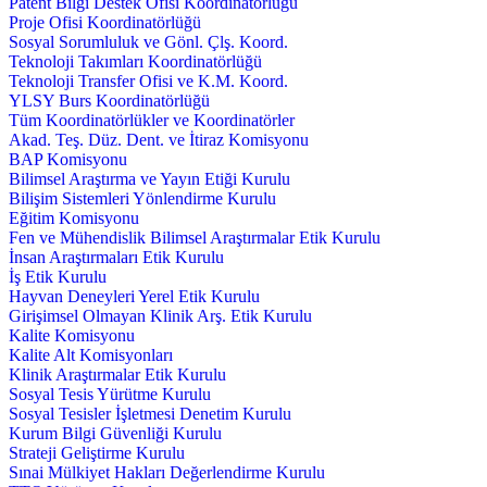
Patent Bilgi Destek Ofisi Koordinatörlüğü
Proje Ofisi Koordinatörlüğü
Sosyal Sorumluluk ve Gönl. Çlş. Koord.
Teknoloji Takımları Koordinatörlüğü
Teknoloji Transfer Ofisi ve K.M. Koord.
YLSY Burs Koordinatörlüğü
Tüm Koordinatörlükler ve Koordinatörler
Akad. Teş. Düz. Dent. ve İtiraz Komisyonu
BAP Komisyonu
Bilimsel Araştırma ve Yayın Etiği Kurulu
Bilişim Sistemleri Yönlendirme Kurulu
Eğitim Komisyonu
Fen ve Mühendislik Bilimsel Araştırmalar Etik Kurulu
İnsan Araştırmaları Etik Kurulu
İş Etik Kurulu
Hayvan Deneyleri Yerel Etik Kurulu
Girişimsel Olmayan Klinik Arş. Etik Kurulu
Kalite Komisyonu
Kalite Alt Komisyonları
Klinik Araştırmalar Etik Kurulu
Sosyal Tesis Yürütme Kurulu
Sosyal Tesisler İşletmesi Denetim Kurulu
Kurum Bilgi Güvenliği Kurulu
Strateji Geliştirme Kurulu
Sınai Mülkiyet Hakları Değerlendirme Kurulu