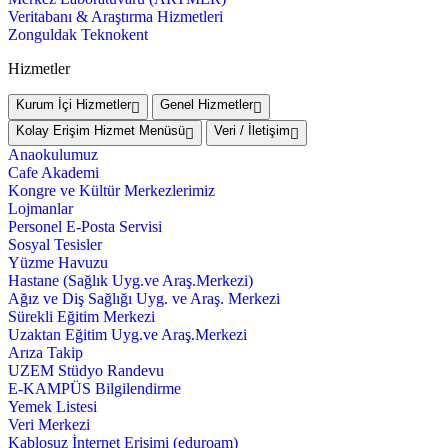
Veritabanı & Araştırma Hizmetleri
Zonguldak Teknokent
Hizmetler
Kurum İçi Hizmetler
Genel Hizmetler
Kolay Erişim Hizmet Menüsü
Veri / İletişim
Anaokulumuz
Cafe Akademi
Kongre ve Kültür Merkezlerimiz
Lojmanlar
Personel E-Posta Servisi
Sosyal Tesisler
Yüzme Havuzu
Hastane (Sağlık Uyg.ve Araş.Merkezi)
Ağız ve Diş Sağlığı Uyg. ve Araş. Merkezi
Sürekli Eğitim Merkezi
Uzaktan Eğitim Uyg.ve Araş.Merkezi
Arıza Takip
UZEM Stüdyo Randevu
E-KAMPÜS Bilgilendirme
Yemek Listesi
Veri Merkezi
Kablosuz İnternet Erişimi (eduroam)