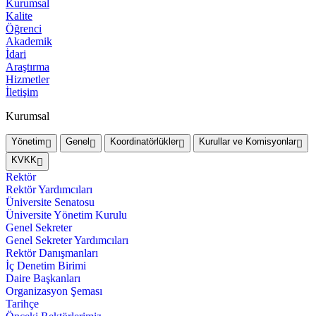
Kurumsal
Kalite
Öğrenci
Akademik
İdari
Araştırma
Hizmetler
İletişim
Kurumsal
Yönetim
Genel
Koordinatörlükler
Kurullar ve Komisyonlar
KVKK
Rektör
Rektör Yardımcıları
Üniversite Senatosu
Üniversite Yönetim Kurulu
Genel Sekreter
Genel Sekreter Yardımcıları
Rektör Danışmanları
İç Denetim Birimi
Daire Başkanları
Organizasyon Şeması
Tarihçe