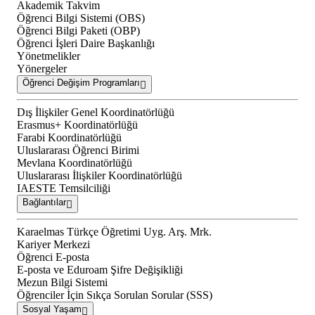
Akademik Takvim
Öğrenci Bilgi Sistemi (OBS)
Öğrenci Bilgi Paketi (OBP)
Öğrenci İşleri Daire Başkanlığı
Yönetmelikler
Yönergeler
Öğrenci Değişim Programları
Dış İlişkiler Genel Koordinatörlüğü
Erasmus+ Koordinatörlüğü
Farabi Koordinatörlüğü
Uluslararası Öğrenci Birimi
Mevlana Koordinatörlüğü
Uluslararası İlişkiler Koordinatörlüğü
IAESTE Temsilciliği
Bağlantılar
Karaelmas Türkçe Öğretimi Uyg. Arş. Mrk.
Kariyer Merkezi
Öğrenci E-posta
E-posta ve Eduroam Şifre Değişikliği
Mezun Bilgi Sistemi
Öğrenciler İçin Sıkça Sorulan Sorular (SSS)
Sosyal Yaşam