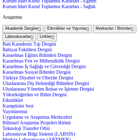
Kurum İdari Kurul Toplantısı Kararları - Eğitim
Kurum İdari Kurul Toplantısı Kararları - Sağlık
Araştırma
Akademik Dergiler
Etkinlikler ve Yayınlar
Merkezler / Birimler
Laboratuvarlar
Linkler
Batı Karadeniz Tıp Dergisi
İlahiyat Fakültesi Dergisi
Karaelmas Eğitim Bilimleri Dergisi
Karaelmas Fen ve Mühendislik Dergisi
Karaelmas İş Sağlığı ve Güvenliği Dergisi
Karaelmas Sosyal Bilimler Dergisi
Türkiye Diyabet ve Obezite Dergisi
Uluslararası Diş Hekimliği Bilimleri Dergisi
Uluslararası Yönetim İktisat ve İşletme Dergisi
Yükseköğretim ve Bilim Dergisi
Etkinlikler
Kampüsün Sesi
Yayınlarımız
Uygulama ve Araştırma Merkezleri
Bilimsel Araştırma Projeleri Birimi
Teknoloji Transfer Ofisi
Laboratuvar Bilgi Sistemi (LABSİS)
Merkez Laboratuvaru (ARTMER)