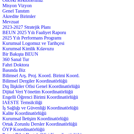
Önceki Rektörlerimiz
Misyon Vizyon
Genel Tanıtım
Akredite Birimler
Mevzuat
2023-2027 Stratejik Planı
BEUN 2025 Yılı Faaliyet Raporu
2025 Yılı Performans Programı
Kurumsal Logomuz ve Tarihçesi
Kurumsal Kimlik Kılavuzu
Bir Bakışta BEUN
360 Sanal Tur
Fahri Doktora
Basında Biz
Bilimsel Arş. Proj. Koord. Birimi Koord.
Bilimsel Dergiler Koordinatörlüğü
Dış İlişkiler Ofisi Genel Koordinatörlüğü
Dijital Veri Yönetim Koordinatörlüğü
Engelli Öğrenci Birimi Koordinatörlüğü
IAESTE Temsilciliği
İş Sağlığı ve Güvenliği Koordinatörlüğü
Kalite Koordinatörlüğü
Kurumsal İletişim Koordinatörlüğü
Ortak Zorunlu Dersler Koordinatörlüğü
ÖYP Koordinatörlüğü