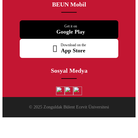
BEUN Mobil
Get it on
Google Play
Download on the
App Store
Sosyal Medya
© 2025 Zonguldak Bülent Ecevit Üniversitesi