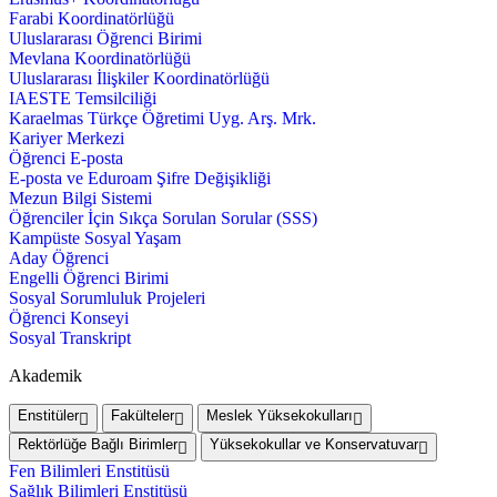
Farabi Koordinatörlüğü
Uluslararası Öğrenci Birimi
Mevlana Koordinatörlüğü
Uluslararası İlişkiler Koordinatörlüğü
IAESTE Temsilciliği
Karaelmas Türkçe Öğretimi Uyg. Arş. Mrk.
Kariyer Merkezi
Öğrenci E-posta
E-posta ve Eduroam Şifre Değişikliği
Mezun Bilgi Sistemi
Öğrenciler İçin Sıkça Sorulan Sorular (SSS)
Kampüste Sosyal Yaşam
Aday Öğrenci
Engelli Öğrenci Birimi
Sosyal Sorumluluk Projeleri
Öğrenci Konseyi
Sosyal Transkript
Akademik
Enstitüler
Fakülteler
Meslek Yüksekokulları
Rektörlüğe Bağlı Birimler
Yüksekokullar ve Konservatuvar
Fen Bilimleri Enstitüsü
Sağlık Bilimleri Enstitüsü