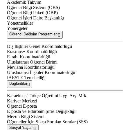
Akademik Takvim
Öğrenci Bilgi Sistemi (OBS)
Öğrenci Bilgi Paketi (OBP)
Öğrenci İşleri Daire Başkanlığı
Yönetmelikler
Yönergeler
Öğrenci Değişim Programları
Dış İlişkiler Genel Koordinatörlüğü
Erasmus+ Koordinatörlüğü
Farabi Koordinatörlüğü
Uluslararası Öğrenci Birimi
Mevlana Koordinatörlüğü
Uluslararası İlişkiler Koordinatörlüğü
IAESTE Temsilciliği
Bağlantılar
Karaelmas Türkçe Öğretimi Uyg. Arş. Mrk.
Kariyer Merkezi
Öğrenci E-posta
E-posta ve Eduroam Şifre Değişikliği
Mezun Bilgi Sistemi
Öğrenciler İçin Sıkça Sorulan Sorular (SSS)
Sosyal Yaşam