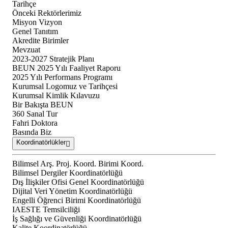
Tarihçe
Önceki Rektörlerimiz
Misyon Vizyon
Genel Tanıtım
Akredite Birimler
Mevzuat
2023-2027 Stratejik Planı
BEUN 2025 Yılı Faaliyet Raporu
2025 Yılı Performans Programı
Kurumsal Logomuz ve Tarihçesi
Kurumsal Kimlik Kılavuzu
Bir Bakışta BEUN
360 Sanal Tur
Fahri Doktora
Basında Biz
Koordinatörlükler
Bilimsel Arş. Proj. Koord. Birimi Koord.
Bilimsel Dergiler Koordinatörlüğü
Dış İlişkiler Ofisi Genel Koordinatörlüğü
Dijital Veri Yönetim Koordinatörlüğü
Engelli Öğrenci Birimi Koordinatörlüğü
IAESTE Temsilciliği
İş Sağlığı ve Güvenliği Koordinatörlüğü
Kalite Koordinatörlüğü