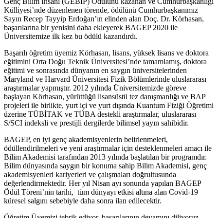
Genç Bilim İnsanı (GEBİP) Ödülünü kazanan ve Cumhurbaşkanlığı
Külliyesi’nde düzenlenen törende, ödülünü Cumhurbaşkanımız
Sayın Recep Tayyip Erdoğan’ın elinden alan Doç. Dr. Körhasan,
başarılarına bir yenisini daha ekleyerek BAGEP 2020 ile
Üniversitemize ilk kez bu ödülü kazandırdı.
Başarılı öğretim üyemiz Körhasan, lisans, yüksek lisans ve doktora
eğitimini Orta Doğu Teknik Üniversitesi’nde tamamlamış, doktora
eğitimi ve sonrasında dünyanın en saygın üniversitelerinden
Maryland ve Harvard Üniversitesi Fizik Bölümlerinde uluslararası
araştırmalar yapmıştır. 2012 yılında Üniversitemizde göreve
başlayan Körhasan, yürüttüğü lisansüstü tez danışmanlığı ve BAP
projeleri ile birlikte, yurt içi ve yurt dışında Kuantum Fiziği Öğretimi
üzerine TÜBİTAK ve TÜBA destekli araştırmalar, uluslararası
S/SCI indeksli ve prestijli dergilerde bilimsel yayın sahibidir.
BAGEP, en iyi genç akademisyenlerin belirlenmeleri,
ödüllendirilmeleri ve yeni araştırmalar için desteklenmeleri amacı ile
Bilim Akademisi tarafından 2013 yılında başlatılan bir programdır.
Bilim dünyasında saygın bir konuma sahip Bilim Akademisi, genç
akademisyenleri kariyerleri ve çalışmaları doğrultusunda
değerlendirmektedir. Her yıl Nisan ayı sonunda yapılan BAGEP
Ödül Töreni’nin tarihi, tüm dünyayı etkisi altına alan Covid-19
küresel salgını sebebiyle daha sonra ilan edilecektir.
Öğretim Üyemizi tebrik ediyor, başarılarının devamını diliyoruz.