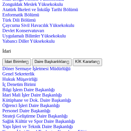
Zonguldak Meslek Yüksekokulu
Atatürk İlkeleri ve İnkılâp Tarihi Bölümü
Enformatik Bölümü
Türk Dili Bölümü
Çaycuma Sivil Havacılık Yüksekokulu
Devlet Konservatuvarı
Uygulamalı Bilimler Yüksekokulu
Yabancı Diller Yüksekokulu
İdari
İdari Birimler
Daire Başkanlıkları
KİK Kararları
Döner Sermaye İşletmesi Müdürlüğü
Genel Sekreterlik
Hukuk Müşavirliği
İç Denetim Birimi
Bilgi İşlem Daire Başkanlığı
İdari Mali İşler Daire Başkanlığı
Kütüphane ve Dok. Daire Başkanlığı
Öğrenci İşleri Daire Başkanlığı
Personel Daire Başkanlığı
Strateji Geliştirme Daire Başkanlığı
Sağlık Kültür ve Spor Daire Başkanlığı
Yapı İşleri ve Teknik Daire Başkanlığı