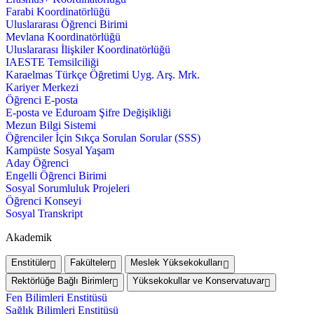
Farabi Koordinatörlüğü
Uluslararası Öğrenci Birimi
Mevlana Koordinatörlüğü
Uluslararası İlişkiler Koordinatörlüğü
IAESTE Temsilciliği
Karaelmas Türkçe Öğretimi Uyg. Arş. Mrk.
Kariyer Merkezi
Öğrenci E-posta
E-posta ve Eduroam Şifre Değişikliği
Mezun Bilgi Sistemi
Öğrenciler İçin Sıkça Sorulan Sorular (SSS)
Kampüste Sosyal Yaşam
Aday Öğrenci
Engelli Öğrenci Birimi
Sosyal Sorumluluk Projeleri
Öğrenci Konseyi
Sosyal Transkript
Akademik
Enstitüler
Fakülteler
Meslek Yüksekokulları
Rektörlüğe Bağlı Birimler
Yüksekokullar ve Konservatuvar
Fen Bilimleri Enstitüsü
Sağlık Bilimleri Enstitüsü