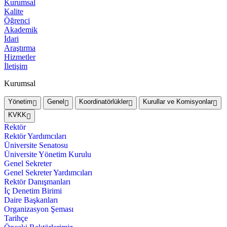
Kurumsal
Kalite
Öğrenci
Akademik
İdari
Araştırma
Hizmetler
İletişim
Kurumsal
Yönetim
Genel
Koordinatörlükler
Kurullar ve Komisyonlar
KVKK
Rektör
Rektör Yardımcıları
Üniversite Senatosu
Üniversite Yönetim Kurulu
Genel Sekreter
Genel Sekreter Yardımcıları
Rektör Danışmanları
İç Denetim Birimi
Daire Başkanları
Organizasyon Şeması
Tarihçe