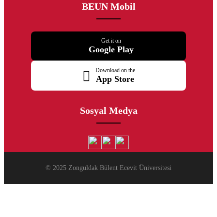
BEUN Mobil
Get it on
Google Play
Download on the
App Store
Sosyal Medya
© 2025 Zonguldak Bülent Ecevit Üniversitesi