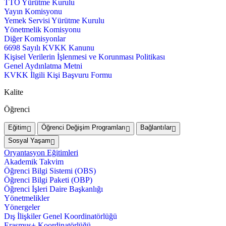
TTO Yürütme Kurulu
Yayın Komisyonu
Yemek Servisi Yürütme Kurulu
Yönetmelik Komisyonu
Diğer Komisyonlar
6698 Sayılı KVKK Kanunu
Kişisel Verilerin İşlenmesi ve Korunması Politikası
Genel Aydınlatma Metni
KVKK İlgili Kişi Başvuru Formu
Kalite
Öğrenci
Eğitim
Öğrenci Değişim Programları
Bağlantılar
Sosyal Yaşam
Oryantasyon Eğitimleri
Akademik Takvim
Öğrenci Bilgi Sistemi (OBS)
Öğrenci Bilgi Paketi (OBP)
Öğrenci İşleri Daire Başkanlığı
Yönetmelikler
Yönergeler
Dış İlişkiler Genel Koordinatörlüğü
Erasmus+ Koordinatörlüğü