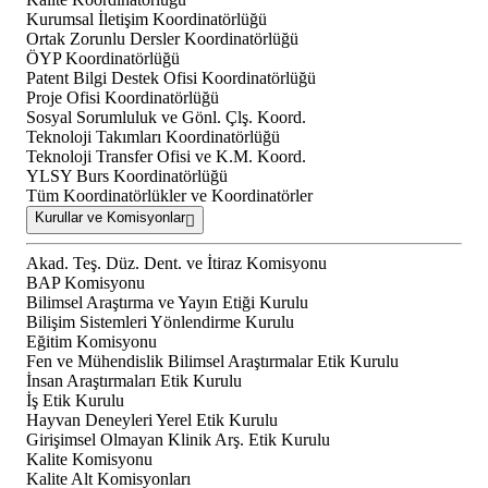
Kurumsal İletişim Koordinatörlüğü
Ortak Zorunlu Dersler Koordinatörlüğü
ÖYP Koordinatörlüğü
Patent Bilgi Destek Ofisi Koordinatörlüğü
Proje Ofisi Koordinatörlüğü
Sosyal Sorumluluk ve Gönl. Çlş. Koord.
Teknoloji Takımları Koordinatörlüğü
Teknoloji Transfer Ofisi ve K.M. Koord.
YLSY Burs Koordinatörlüğü
Tüm Koordinatörlükler ve Koordinatörler
Kurullar ve Komisyonlar
Akad. Teş. Düz. Dent. ve İtiraz Komisyonu
BAP Komisyonu
Bilimsel Araştırma ve Yayın Etiği Kurulu
Bilişim Sistemleri Yönlendirme Kurulu
Eğitim Komisyonu
Fen ve Mühendislik Bilimsel Araştırmalar Etik Kurulu
İnsan Araştırmaları Etik Kurulu
İş Etik Kurulu
Hayvan Deneyleri Yerel Etik Kurulu
Girişimsel Olmayan Klinik Arş. Etik Kurulu
Kalite Komisyonu
Kalite Alt Komisyonları