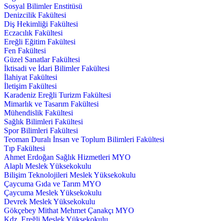
Sosyal Bilimler Enstitüsü
Denizcilik Fakültesi
Diş Hekimliği Fakültesi
Eczacılık Fakültesi
Ereğli Eğitim Fakültesi
Fen Fakültesi
Güzel Sanatlar Fakültesi
İktisadi ve İdari Bilimler Fakültesi
İlahiyat Fakültesi
İletişim Fakültesi
Karadeniz Ereğli Turizm Fakültesi
Mimarlık ve Tasarım Fakültesi
Mühendislik Fakültesi
Sağlık Bilimleri Fakültesi
Spor Bilimleri Fakültesi
Teoman Duralı İnsan ve Toplum Bilimleri Fakültesi
Tıp Fakültesi
Ahmet Erdoğan Sağlık Hizmetleri MYO
Alaplı Meslek Yüksekokulu
Bilişim Teknolojileri Meslek Yüksekokulu
Çaycuma Gıda ve Tarım MYO
Çaycuma Meslek Yüksekokulu
Devrek Meslek Yüksekokulu
Gökçebey Mithat Mehmet Çanakçı MYO
Kdz. Ereğli Meslek Yüksekokulu