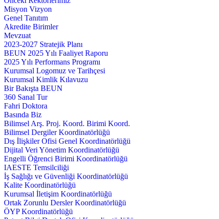
Önceki Rektörlerimiz
Misyon Vizyon
Genel Tanıtım
Akredite Birimler
Mevzuat
2023-2027 Stratejik Planı
BEUN 2025 Yılı Faaliyet Raporu
2025 Yılı Performans Programı
Kurumsal Logomuz ve Tarihçesi
Kurumsal Kimlik Kılavuzu
Bir Bakışta BEUN
360 Sanal Tur
Fahri Doktora
Basında Biz
Bilimsel Arş. Proj. Koord. Birimi Koord.
Bilimsel Dergiler Koordinatörlüğü
Dış İlişkiler Ofisi Genel Koordinatörlüğü
Dijital Veri Yönetim Koordinatörlüğü
Engelli Öğrenci Birimi Koordinatörlüğü
IAESTE Temsilciliği
İş Sağlığı ve Güvenliği Koordinatörlüğü
Kalite Koordinatörlüğü
Kurumsal İletişim Koordinatörlüğü
Ortak Zorunlu Dersler Koordinatörlüğü
ÖYP Koordinatörlüğü