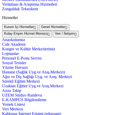
Veritabanı & Araştırma Hizmetleri
Zonguldak Teknokent
Hizmetler
Kurum İçi Hizmetler
Genel Hizmetler
Kolay Erişim Hizmet Menüsü
Veri / İletişim
Anaokulumuz
Cafe Akademi
Kongre ve Kültür Merkezlerimiz
Lojmanlar
Personel E-Posta Servisi
Sosyal Tesisler
Yüzme Havuzu
Hastane (Sağlık Uyg.ve Araş.Merkezi)
Ağız ve Diş Sağlığı Uyg. ve Araş. Merkezi
Sürekli Eğitim Merkezi
Uzaktan Eğitim Uyg.ve Araş.Merkezi
Arıza Takip
UZEM Stüdyo Randevu
E-KAMPÜS Bilgilendirme
Yemek Listesi
Veri Merkezi
Kablosuz İnternet Erişimi (eduroam)