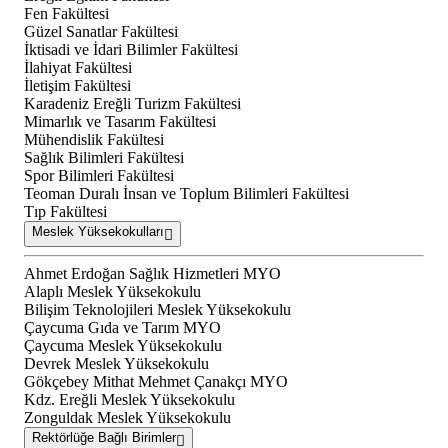
Fen Fakültesi
Güzel Sanatlar Fakültesi
İktisadi ve İdari Bilimler Fakültesi
İlahiyat Fakültesi
İletişim Fakültesi
Karadeniz Ereğli Turizm Fakültesi
Mimarlık ve Tasarım Fakültesi
Mühendislik Fakültesi
Sağlık Bilimleri Fakültesi
Spor Bilimleri Fakültesi
Teoman Duralı İnsan ve Toplum Bilimleri Fakültesi
Tıp Fakültesi
Meslek Yüksekokulları
Ahmet Erdoğan Sağlık Hizmetleri MYO
Alaplı Meslek Yüksekokulu
Bilişim Teknolojileri Meslek Yüksekokulu
Çaycuma Gıda ve Tarım MYO
Çaycuma Meslek Yüksekokulu
Devrek Meslek Yüksekokulu
Gökçebey Mithat Mehmet Çanakçı MYO
Kdz. Ereğli Meslek Yüksekokulu
Zonguldak Meslek Yüksekokulu
Rektörlüğe Bağlı Birimler