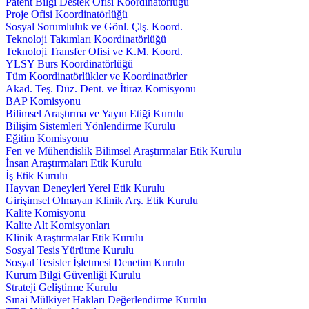
Patent Bilgi Destek Ofisi Koordinatörlüğü
Proje Ofisi Koordinatörlüğü
Sosyal Sorumluluk ve Gönl. Çlş. Koord.
Teknoloji Takımları Koordinatörlüğü
Teknoloji Transfer Ofisi ve K.M. Koord.
YLSY Burs Koordinatörlüğü
Tüm Koordinatörlükler ve Koordinatörler
Akad. Teş. Düz. Dent. ve İtiraz Komisyonu
BAP Komisyonu
Bilimsel Araştırma ve Yayın Etiği Kurulu
Bilişim Sistemleri Yönlendirme Kurulu
Eğitim Komisyonu
Fen ve Mühendislik Bilimsel Araştırmalar Etik Kurulu
İnsan Araştırmaları Etik Kurulu
İş Etik Kurulu
Hayvan Deneyleri Yerel Etik Kurulu
Girişimsel Olmayan Klinik Arş. Etik Kurulu
Kalite Komisyonu
Kalite Alt Komisyonları
Klinik Araştırmalar Etik Kurulu
Sosyal Tesis Yürütme Kurulu
Sosyal Tesisler İşletmesi Denetim Kurulu
Kurum Bilgi Güvenliği Kurulu
Strateji Geliştirme Kurulu
Sınai Mülkiyet Hakları Değerlendirme Kurulu