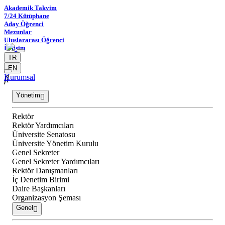
Akademik Takvim
7/24 Kütüphane
Aday Öğrenci
Mezunlar
Uluslararası Öğrenci
İletişim
TR
EN
Kurumsal
Yönetim
Rektör
Rektör Yardımcıları
Üniversite Senatosu
Üniversite Yönetim Kurulu
Genel Sekreter
Genel Sekreter Yardımcıları
Rektör Danışmanları
İç Denetim Birimi
Daire Başkanları
Organizasyon Şeması
Genel