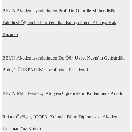
BEUN Akademisyenlerinden Prof. Dr. Onur ile Mühendislik
Fakültesi Öğrencilerinin Yenilikçi Buluşu Patent Almaya Hak
Kazandı
BEUN Akademisyenlerinden Dr. Öğr. Üyesi Kayış’ın Geliştirdiği
Buluş TÜRKPATENT Tarafından Tescillendi
BEUN Milli Teknoloji Atölyesi Öğrencilerin Kullanımına Açıldı
Rektör Özölçer, “COP31 Yolunda Bilim Diplomasisi: Akademi
Lansmanı”na Katıldı