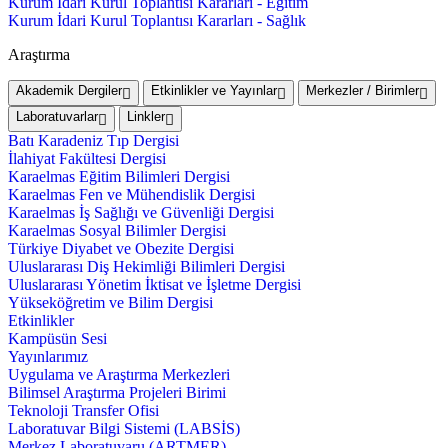
Kurum İdari Kurul Toplantısı Kararları - Eğitim
Kurum İdari Kurul Toplantısı Kararları - Sağlık
Araştırma
Akademik Dergiler
Etkinlikler ve Yayınlar
Merkezler / Birimler
Laboratuvarlar
Linkler
Batı Karadeniz Tıp Dergisi
İlahiyat Fakültesi Dergisi
Karaelmas Eğitim Bilimleri Dergisi
Karaelmas Fen ve Mühendislik Dergisi
Karaelmas İş Sağlığı ve Güvenliği Dergisi
Karaelmas Sosyal Bilimler Dergisi
Türkiye Diyabet ve Obezite Dergisi
Uluslararası Diş Hekimliği Bilimleri Dergisi
Uluslararası Yönetim İktisat ve İşletme Dergisi
Yükseköğretim ve Bilim Dergisi
Etkinlikler
Kampüsün Sesi
Yayınlarımız
Uygulama ve Araştırma Merkezleri
Bilimsel Araştırma Projeleri Birimi
Teknoloji Transfer Ofisi
Laboratuvar Bilgi Sistemi (LABSİS)
Merkez Laboratuvaru (ARTMER)