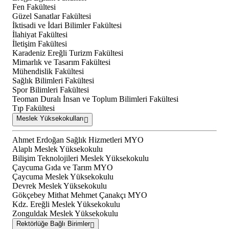
Fen Fakültesi
Güzel Sanatlar Fakültesi
İktisadi ve İdari Bilimler Fakültesi
İlahiyat Fakültesi
İletişim Fakültesi
Karadeniz Ereğli Turizm Fakültesi
Mimarlık ve Tasarım Fakültesi
Mühendislik Fakültesi
Sağlık Bilimleri Fakültesi
Spor Bilimleri Fakültesi
Teoman Duralı İnsan ve Toplum Bilimleri Fakültesi
Tıp Fakültesi
Meslek Yüksekokulları
Ahmet Erdoğan Sağlık Hizmetleri MYO
Alaplı Meslek Yüksekokulu
Bilişim Teknolojileri Meslek Yüksekokulu
Çaycuma Gıda ve Tarım MYO
Çaycuma Meslek Yüksekokulu
Devrek Meslek Yüksekokulu
Gökçebey Mithat Mehmet Çanakçı MYO
Kdz. Ereğli Meslek Yüksekokulu
Zonguldak Meslek Yüksekokulu
Rektörlüğe Bağlı Birimler