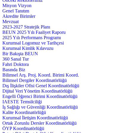
Önceki Rektörlerimiz
Misyon Vizyon
Genel Tanıtım
Akredite Birimler
Mevzuat
2023-2027 Stratejik Planı
BEUN 2025 Yılı Faaliyet Raporu
2025 Yılı Performans Programı
Kurumsal Logomuz ve Tarihçesi
Kurumsal Kimlik Kılavuzu
Bir Bakışta BEUN
360 Sanal Tur
Fahri Doktora
Basında Biz
Bilimsel Arş. Proj. Koord. Birimi Koord.
Bilimsel Dergiler Koordinatörlüğü
Dış İlişkiler Ofisi Genel Koordinatörlüğü
Dijital Veri Yönetim Koordinatörlüğü
Engelli Öğrenci Birimi Koordinatörlüğü
IAESTE Temsilciliği
İş Sağlığı ve Güvenliği Koordinatörlüğü
Kalite Koordinatörlüğü
Kurumsal İletişim Koordinatörlüğü
Ortak Zorunlu Dersler Koordinatörlüğü
ÖYP Koordinatörlüğü