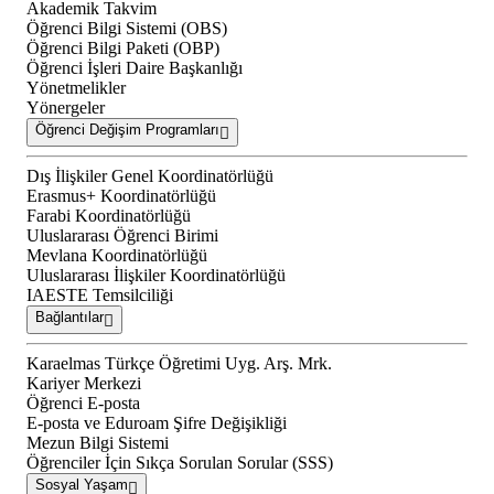
Akademik Takvim
Öğrenci Bilgi Sistemi (OBS)
Öğrenci Bilgi Paketi (OBP)
Öğrenci İşleri Daire Başkanlığı
Yönetmelikler
Yönergeler
Öğrenci Değişim Programları
Dış İlişkiler Genel Koordinatörlüğü
Erasmus+ Koordinatörlüğü
Farabi Koordinatörlüğü
Uluslararası Öğrenci Birimi
Mevlana Koordinatörlüğü
Uluslararası İlişkiler Koordinatörlüğü
IAESTE Temsilciliği
Bağlantılar
Karaelmas Türkçe Öğretimi Uyg. Arş. Mrk.
Kariyer Merkezi
Öğrenci E-posta
E-posta ve Eduroam Şifre Değişikliği
Mezun Bilgi Sistemi
Öğrenciler İçin Sıkça Sorulan Sorular (SSS)
Sosyal Yaşam