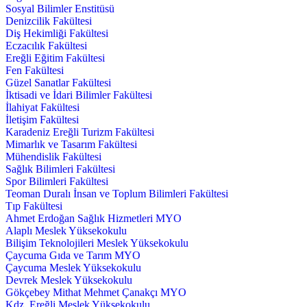
Sosyal Bilimler Enstitüsü
Denizcilik Fakültesi
Diş Hekimliği Fakültesi
Eczacılık Fakültesi
Ereğli Eğitim Fakültesi
Fen Fakültesi
Güzel Sanatlar Fakültesi
İktisadi ve İdari Bilimler Fakültesi
İlahiyat Fakültesi
İletişim Fakültesi
Karadeniz Ereğli Turizm Fakültesi
Mimarlık ve Tasarım Fakültesi
Mühendislik Fakültesi
Sağlık Bilimleri Fakültesi
Spor Bilimleri Fakültesi
Teoman Duralı İnsan ve Toplum Bilimleri Fakültesi
Tıp Fakültesi
Ahmet Erdoğan Sağlık Hizmetleri MYO
Alaplı Meslek Yüksekokulu
Bilişim Teknolojileri Meslek Yüksekokulu
Çaycuma Gıda ve Tarım MYO
Çaycuma Meslek Yüksekokulu
Devrek Meslek Yüksekokulu
Gökçebey Mithat Mehmet Çanakçı MYO
Kdz. Ereğli Meslek Yüksekokulu