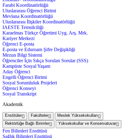
Farabi Koordinatörlüğü
Uluslararası Öğrenci Birimi
Mevlana Koordinatörlüğü
Uluslararası İlişkiler Koordinatörlüğü
IAESTE Temsilciliği
Karaelmas Türkçe Öğretimi Uyg. Arş. Mrk.
Kariyer Merkezi
Öğrenci E-posta
E-posta ve Eduroam Şifre Değişikliği
Mezun Bilgi Sistemi
Öğrenciler İçin Sıkça Sorulan Sorular (SSS)
Kampüste Sosyal Yaşam
Aday Öğrenci
Engelli Öğrenci Birimi
Sosyal Sorumluluk Projeleri
Öğrenci Konseyi
Sosyal Transkript
Akademik
Enstitüler
Fakülteler
Meslek Yüksekokulları
Rektörlüğe Bağlı Birimler
Yüksekokullar ve Konservatuvar
Fen Bilimleri Enstitüsü
Sağlık Bilimleri Enstitüsü