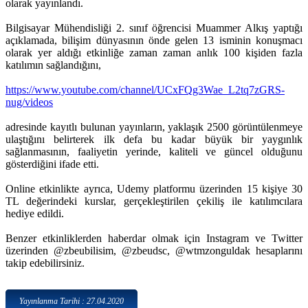
olarak yayınlandı.
Bilgisayar Mühendisliği 2. sınıf öğrencisi Muammer Alkış yaptığı
açıklamada, bilişim dünyasının önde gelen 13 isminin konuşmacı
olarak yer aldığı etkinliğe zaman zaman anlık 100 kişiden fazla
katılımın sağlandığını,
https://www.youtube.com/channel/UCxFQg3Wae_L2tq7zGRS-
nug/videos
adresinde kayıtlı bulunan yayınların, yaklaşık 2500 görüntülenmeye
ulaştığını belirterek ilk defa bu kadar büyük bir yaygınlık
sağlanmasının, faaliyetin yerinde, kaliteli ve güncel olduğunu
gösterdiğini ifade etti.
Online etkinlikte ayrıca, Udemy platformu üzerinden 15 kişiye 30
TL değerindeki kurslar, gerçekleştirilen çekiliş ile katılımcılara
hediye edildi.
Benzer etkinliklerden haberdar olmak için Instagram ve Twitter
üzerinden @zbeubilisim, @zbeudsc, @wtmzonguldak hesaplarını
takip edebilirsiniz.
Yayınlanma Tarihi : 27.04.2020