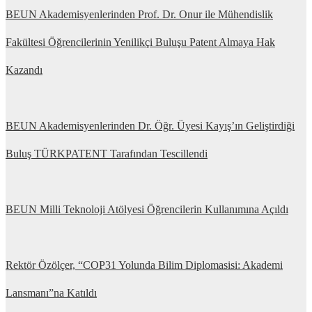
BEUN Akademisyenlerinden Prof. Dr. Onur ile Mühendislik
Fakültesi Öğrencilerinin Yenilikçi Buluşu Patent Almaya Hak
Kazandı
BEUN Akademisyenlerinden Dr. Öğr. Üyesi Kayış’ın Geliştirdiği
Buluş TÜRKPATENT Tarafından Tescillendi
BEUN Milli Teknoloji Atölyesi Öğrencilerin Kullanımına Açıldı
Rektör Özölçer, “COP31 Yolunda Bilim Diplomasisi: Akademi
Lansmanı”na Katıldı