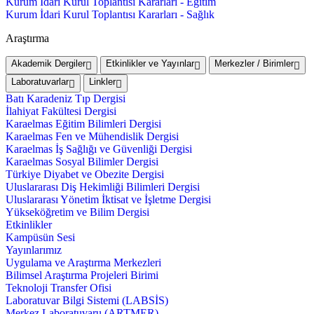
Kurum İdari Kurul Toplantısı Kararları - Eğitim
Kurum İdari Kurul Toplantısı Kararları - Sağlık
Araştırma
Akademik Dergiler
Etkinlikler ve Yayınlar
Merkezler / Birimler
Laboratuvarlar
Linkler
Batı Karadeniz Tıp Dergisi
İlahiyat Fakültesi Dergisi
Karaelmas Eğitim Bilimleri Dergisi
Karaelmas Fen ve Mühendislik Dergisi
Karaelmas İş Sağlığı ve Güvenliği Dergisi
Karaelmas Sosyal Bilimler Dergisi
Türkiye Diyabet ve Obezite Dergisi
Uluslararası Diş Hekimliği Bilimleri Dergisi
Uluslararası Yönetim İktisat ve İşletme Dergisi
Yükseköğretim ve Bilim Dergisi
Etkinlikler
Kampüsün Sesi
Yayınlarımız
Uygulama ve Araştırma Merkezleri
Bilimsel Araştırma Projeleri Birimi
Teknoloji Transfer Ofisi
Laboratuvar Bilgi Sistemi (LABSİS)
Merkez Laboratuvaru (ARTMER)