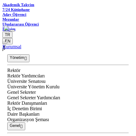
Akademik Takvim
7/24 Kütüphane
Aday Öğrenci
Mezunlar
Uluslararası Öğrenci
İletişim
TR
EN
Kurumsal
Yönetim
Rektör
Rektör Yardımcıları
Üniversite Senatosu
Üniversite Yönetim Kurulu
Genel Sekreter
Genel Sekreter Yardımcıları
Rektör Danışmanları
İç Denetim Birimi
Daire Başkanları
Organizasyon Şeması
Genel