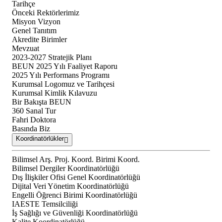
Tarihçe
Önceki Rektörlerimiz
Misyon Vizyon
Genel Tanıtım
Akredite Birimler
Mevzuat
2023-2027 Stratejik Planı
BEUN 2025 Yılı Faaliyet Raporu
2025 Yılı Performans Programı
Kurumsal Logomuz ve Tarihçesi
Kurumsal Kimlik Kılavuzu
Bir Bakışta BEUN
360 Sanal Tur
Fahri Doktora
Basında Biz
Koordinatörlükler
Bilimsel Arş. Proj. Koord. Birimi Koord.
Bilimsel Dergiler Koordinatörlüğü
Dış İlişkiler Ofisi Genel Koordinatörlüğü
Dijital Veri Yönetim Koordinatörlüğü
Engelli Öğrenci Birimi Koordinatörlüğü
IAESTE Temsilciliği
İş Sağlığı ve Güvenliği Koordinatörlüğü
Kalite Koordinatörlüğü