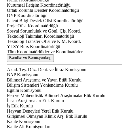
Kurumsal İletişim Koordinatörlüğü
Ortak Zorunlu Dersler Koordinatörlüğü
ÖYP Koordinatörlüğü
Patent Bilgi Destek Ofisi Koordinatörlüğü
Proje Ofisi Koordinatörlüğü
Sosyal Sorumluluk ve Gönl. Çlş. Koord.
Teknoloji Takımları Koordinatörlüğü
Teknoloji Transfer Ofisi ve K.M. Koord.
YLSY Burs Koordinatörlüğü
Tüm Koordinatörlükler ve Koordinatörler
Kurullar ve Komisyonlar
Akad. Teş. Düz. Dent. ve İtiraz Komisyonu
BAP Komisyonu
Bilimsel Araştırma ve Yayın Etiği Kurulu
Bilişim Sistemleri Yönlendirme Kurulu
Eğitim Komisyonu
Fen ve Mühendislik Bilimsel Araştırmalar Etik Kurulu
İnsan Araştırmaları Etik Kurulu
İş Etik Kurulu
Hayvan Deneyleri Yerel Etik Kurulu
Girişimsel Olmayan Klinik Arş. Etik Kurulu
Kalite Komisyonu
Kalite Alt Komisyonları