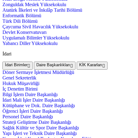
Zonguldak Meslek Yüksekokulu
Atatürk İlkeleri ve İnkılâp Tarihi Bölümü
Enformatik Bölümü
Türk Dili Bölümü
Çaycuma Sivil Havacılık Yüksekokulu
Devlet Konservatuvarı
Uygulamalı Bilimler Yüksekokulu
Yabancı Diller Yüksekokulu
İdari
İdari Birimler
Daire Başkanlıkları
KİK Kararları
Döner Sermaye İşletmesi Müdürlüğü
Genel Sekreterlik
Hukuk Müşavirliği
İç Denetim Birimi
Bilgi İşlem Daire Başkanlığı
İdari Mali İşler Daire Başkanlığı
Kütüphane ve Dok. Daire Başkanlığı
Öğrenci İşleri Daire Başkanlığı
Personel Daire Başkanlığı
Strateji Geliştirme Daire Başkanlığı
Sağlık Kültür ve Spor Daire Başkanlığı
Yapı İşleri ve Teknik Daire Başkanlığı