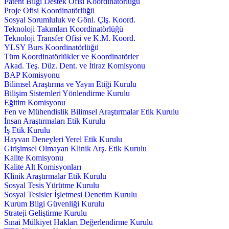
Patent Bilgi Destek Ofisi Koordinatörlüğü
Proje Ofisi Koordinatörlüğü
Sosyal Sorumluluk ve Gönl. Çlş. Koord.
Teknoloji Takımları Koordinatörlüğü
Teknoloji Transfer Ofisi ve K.M. Koord.
YLSY Burs Koordinatörlüğü
Tüm Koordinatörlükler ve Koordinatörler
Akad. Teş. Düz. Dent. ve İtiraz Komisyonu
BAP Komisyonu
Bilimsel Araştırma ve Yayın Etiği Kurulu
Bilişim Sistemleri Yönlendirme Kurulu
Eğitim Komisyonu
Fen ve Mühendislik Bilimsel Araştırmalar Etik Kurulu
İnsan Araştırmaları Etik Kurulu
İş Etik Kurulu
Hayvan Deneyleri Yerel Etik Kurulu
Girişimsel Olmayan Klinik Arş. Etik Kurulu
Kalite Komisyonu
Kalite Alt Komisyonları
Klinik Araştırmalar Etik Kurulu
Sosyal Tesis Yürütme Kurulu
Sosyal Tesisler İşletmesi Denetim Kurulu
Kurum Bilgi Güvenliği Kurulu
Strateji Geliştirme Kurulu
Sınai Mülkiyet Hakları Değerlendirme Kurulu