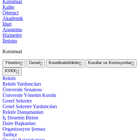
Kurumsal
Kalite
Öğrenci
Akademik
İdari
Araştırma
Hizmetler
İletişim
Kurumsal
Yönetim
Genel
Koordinatörlükler
Kurullar ve Komisyonlar
KVKK
Rektör
Rektör Yardımcıları
Üniversite Senatosu
Üniversite Yönetim Kurulu
Genel Sekreter
Genel Sekreter Yardımcıları
Rektör Danışmanları
İç Denetim Birimi
Daire Başkanları
Organizasyon Şeması
Tarihçe