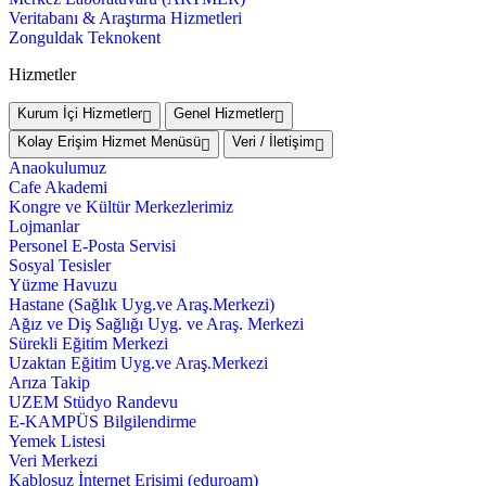
Veritabanı & Araştırma Hizmetleri
Zonguldak Teknokent
Hizmetler
Kurum İçi Hizmetler
Genel Hizmetler
Kolay Erişim Hizmet Menüsü
Veri / İletişim
Anaokulumuz
Cafe Akademi
Kongre ve Kültür Merkezlerimiz
Lojmanlar
Personel E-Posta Servisi
Sosyal Tesisler
Yüzme Havuzu
Hastane (Sağlık Uyg.ve Araş.Merkezi)
Ağız ve Diş Sağlığı Uyg. ve Araş. Merkezi
Sürekli Eğitim Merkezi
Uzaktan Eğitim Uyg.ve Araş.Merkezi
Arıza Takip
UZEM Stüdyo Randevu
E-KAMPÜS Bilgilendirme
Yemek Listesi
Veri Merkezi
Kablosuz İnternet Erişimi (eduroam)