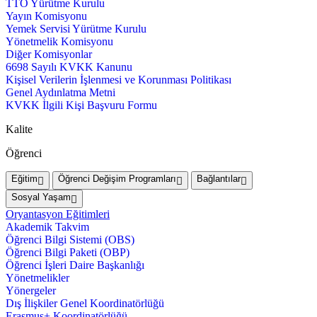
TTO Yürütme Kurulu
Yayın Komisyonu
Yemek Servisi Yürütme Kurulu
Yönetmelik Komisyonu
Diğer Komisyonlar
6698 Sayılı KVKK Kanunu
Kişisel Verilerin İşlenmesi ve Korunması Politikası
Genel Aydınlatma Metni
KVKK İlgili Kişi Başvuru Formu
Kalite
Öğrenci
Eğitim
Öğrenci Değişim Programları
Bağlantılar
Sosyal Yaşam
Oryantasyon Eğitimleri
Akademik Takvim
Öğrenci Bilgi Sistemi (OBS)
Öğrenci Bilgi Paketi (OBP)
Öğrenci İşleri Daire Başkanlığı
Yönetmelikler
Yönergeler
Dış İlişkiler Genel Koordinatörlüğü
Erasmus+ Koordinatörlüğü