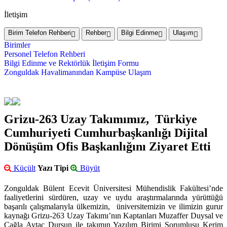
İletişim
Birim Telefon Rehberi
Rehber
Bilgi Edinme
Ulaşım
Birimler
Personel Telefon Rehberi
Bilgi Edinme ve Rektörlük İletişim Formu
Zonguldak Havalimanından Kampüse Ulaşım
Grizu-263 Uzay Takımımız, Türkiye
Cumhuriyeti Cumhurbaşkanlığı Dijital
Dönüşüm Ofis Başkanlığını Ziyaret Etti
Küçült
Yazı Tipi
Büyüt
Zonguldak Bülent Ecevit Üniversitesi Mühendislik Fakültesi’nde
faaliyetlerini sürdüren, uzay ve uydu araştırmalarında yürüttüğü
başarılı çalışmalarıyla ülkemizin, üniversitemizin ve ilimizin gurur
kaynağı Grizu-263 Uzay Takımı’nın Kaptanları Muzaffer Duysal ve
Çağla Aytaç Dursun ile takımın Yazılım Birimi Sorumlusu Kerim