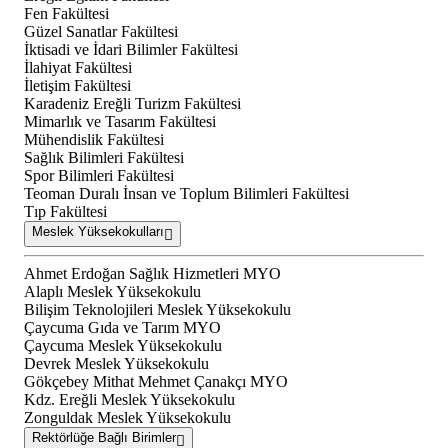
Fen Fakültesi
Güzel Sanatlar Fakültesi
İktisadi ve İdari Bilimler Fakültesi
İlahiyat Fakültesi
İletişim Fakültesi
Karadeniz Ereğli Turizm Fakültesi
Mimarlık ve Tasarım Fakültesi
Mühendislik Fakültesi
Sağlık Bilimleri Fakültesi
Spor Bilimleri Fakültesi
Teoman Duralı İnsan ve Toplum Bilimleri Fakültesi
Tıp Fakültesi
Meslek Yüksekokulları
Ahmet Erdoğan Sağlık Hizmetleri MYO
Alaplı Meslek Yüksekokulu
Bilişim Teknolojileri Meslek Yüksekokulu
Çaycuma Gıda ve Tarım MYO
Çaycuma Meslek Yüksekokulu
Devrek Meslek Yüksekokulu
Gökçebey Mithat Mehmet Çanakçı MYO
Kdz. Ereğli Meslek Yüksekokulu
Zonguldak Meslek Yüksekokulu
Rektörlüğe Bağlı Birimler