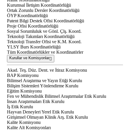
Kurumsal İletişim Koordinatörlüğü
Ortak Zorunlu Dersler Koordinatörlüğü
ÖYP Koordinatörlüğü
Patent Bilgi Destek Ofisi Koordinatörlüğü
Proje Ofisi Koordinatörlüğü
Sosyal Sorumluluk ve Gönl. Çlş. Koord.
Teknoloji Takımları Koordinatörlüğü
Teknoloji Transfer Ofisi ve K.M. Koord.
YLSY Burs Koordinatörlüğü
Tüm Koordinatörlükler ve Koordinatörler
Kurullar ve Komisyonlar
Akad. Teş. Düz. Dent. ve İtiraz Komisyonu
BAP Komisyonu
Bilimsel Araştırma ve Yayın Etiği Kurulu
Bilişim Sistemleri Yönlendirme Kurulu
Eğitim Komisyonu
Fen ve Mühendislik Bilimsel Araştırmalar Etik Kurulu
İnsan Araştırmaları Etik Kurulu
İş Etik Kurulu
Hayvan Deneyleri Yerel Etik Kurulu
Girişimsel Olmayan Klinik Arş. Etik Kurulu
Kalite Komisyonu
Kalite Alt Komisyonları