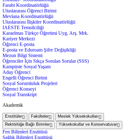
Farabi Koordinatörlüğü
Uluslararası Öğrenci Birimi
Mevlana Koordinatörlüğü
Uluslararası İlişkiler Koordinatörlüğü
IAESTE Temsilciliği
Karaelmas Türkçe Öğretimi Uyg. Arş. Mrk.
Kariyer Merkezi
Öğrenci E-posta
E-posta ve Eduroam Şifre Değişikliği
Mezun Bilgi Sistemi
Öğrenciler İçin Sıkça Sorulan Sorular (SSS)
Kampüste Sosyal Yaşam
Aday Öğrenci
Engelli Öğrenci Birimi
Sosyal Sorumluluk Projeleri
Öğrenci Konseyi
Sosyal Transkript
Akademik
Enstitüler
Fakülteler
Meslek Yüksekokulları
Rektörlüğe Bağlı Birimler
Yüksekokullar ve Konservatuvar
Fen Bilimleri Enstitüsü
Sağlık Bilimleri Enstitüsü