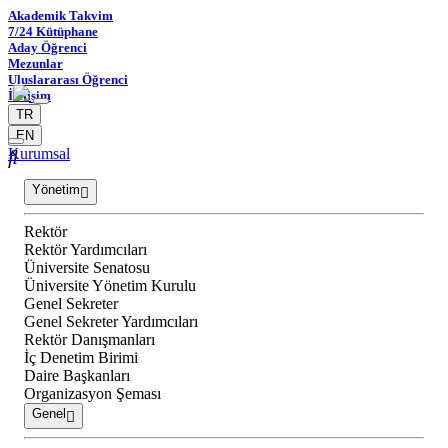
Akademik Takvim
7/24 Kütüphane
Aday Öğrenci
Mezunlar
Uluslararası Öğrenci
İletişim
TR
EN
Kurumsal
Yönetim
Rektör
Rektör Yardımcıları
Üniversite Senatosu
Üniversite Yönetim Kurulu
Genel Sekreter
Genel Sekreter Yardımcıları
Rektör Danışmanları
İç Denetim Birimi
Daire Başkanları
Organizasyon Şeması
Genel