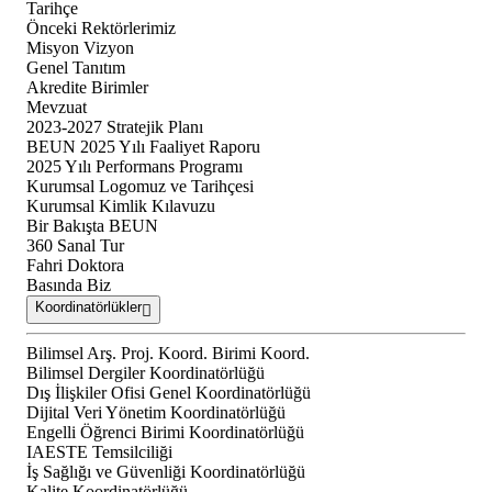
Tarihçe
Önceki Rektörlerimiz
Misyon Vizyon
Genel Tanıtım
Akredite Birimler
Mevzuat
2023-2027 Stratejik Planı
BEUN 2025 Yılı Faaliyet Raporu
2025 Yılı Performans Programı
Kurumsal Logomuz ve Tarihçesi
Kurumsal Kimlik Kılavuzu
Bir Bakışta BEUN
360 Sanal Tur
Fahri Doktora
Basında Biz
Koordinatörlükler
Bilimsel Arş. Proj. Koord. Birimi Koord.
Bilimsel Dergiler Koordinatörlüğü
Dış İlişkiler Ofisi Genel Koordinatörlüğü
Dijital Veri Yönetim Koordinatörlüğü
Engelli Öğrenci Birimi Koordinatörlüğü
IAESTE Temsilciliği
İş Sağlığı ve Güvenliği Koordinatörlüğü
Kalite Koordinatörlüğü