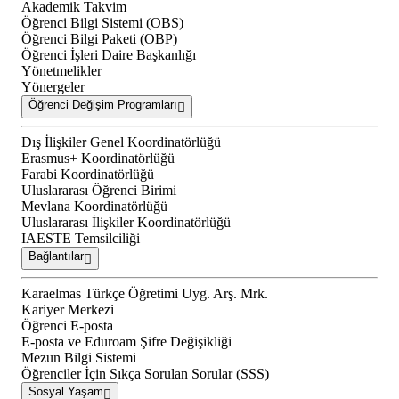
Akademik Takvim
Öğrenci Bilgi Sistemi (OBS)
Öğrenci Bilgi Paketi (OBP)
Öğrenci İşleri Daire Başkanlığı
Yönetmelikler
Yönergeler
Öğrenci Değişim Programları
Dış İlişkiler Genel Koordinatörlüğü
Erasmus+ Koordinatörlüğü
Farabi Koordinatörlüğü
Uluslararası Öğrenci Birimi
Mevlana Koordinatörlüğü
Uluslararası İlişkiler Koordinatörlüğü
IAESTE Temsilciliği
Bağlantılar
Karaelmas Türkçe Öğretimi Uyg. Arş. Mrk.
Kariyer Merkezi
Öğrenci E-posta
E-posta ve Eduroam Şifre Değişikliği
Mezun Bilgi Sistemi
Öğrenciler İçin Sıkça Sorulan Sorular (SSS)
Sosyal Yaşam