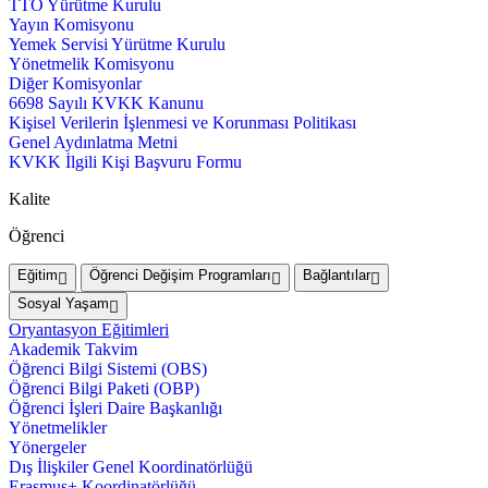
TTO Yürütme Kurulu
Yayın Komisyonu
Yemek Servisi Yürütme Kurulu
Yönetmelik Komisyonu
Diğer Komisyonlar
6698 Sayılı KVKK Kanunu
Kişisel Verilerin İşlenmesi ve Korunması Politikası
Genel Aydınlatma Metni
KVKK İlgili Kişi Başvuru Formu
Kalite
Öğrenci
Eğitim
Öğrenci Değişim Programları
Bağlantılar
Sosyal Yaşam
Oryantasyon Eğitimleri
Akademik Takvim
Öğrenci Bilgi Sistemi (OBS)
Öğrenci Bilgi Paketi (OBP)
Öğrenci İşleri Daire Başkanlığı
Yönetmelikler
Yönergeler
Dış İlişkiler Genel Koordinatörlüğü
Erasmus+ Koordinatörlüğü