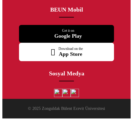
BEUN Mobil
Get it on
Google Play
Download on the
App Store
Sosyal Medya
© 2025 Zonguldak Bülent Ecevit Üniversitesi