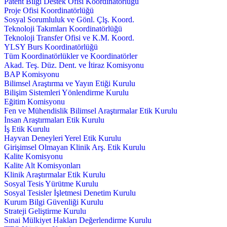
Patent Bilgi Destek Ofisi Koordinatörlüğü
Proje Ofisi Koordinatörlüğü
Sosyal Sorumluluk ve Gönl. Çlş. Koord.
Teknoloji Takımları Koordinatörlüğü
Teknoloji Transfer Ofisi ve K.M. Koord.
YLSY Burs Koordinatörlüğü
Tüm Koordinatörlükler ve Koordinatörler
Akad. Teş. Düz. Dent. ve İtiraz Komisyonu
BAP Komisyonu
Bilimsel Araştırma ve Yayın Etiği Kurulu
Bilişim Sistemleri Yönlendirme Kurulu
Eğitim Komisyonu
Fen ve Mühendislik Bilimsel Araştırmalar Etik Kurulu
İnsan Araştırmaları Etik Kurulu
İş Etik Kurulu
Hayvan Deneyleri Yerel Etik Kurulu
Girişimsel Olmayan Klinik Arş. Etik Kurulu
Kalite Komisyonu
Kalite Alt Komisyonları
Klinik Araştırmalar Etik Kurulu
Sosyal Tesis Yürütme Kurulu
Sosyal Tesisler İşletmesi Denetim Kurulu
Kurum Bilgi Güvenliği Kurulu
Strateji Geliştirme Kurulu
Sınai Mülkiyet Hakları Değerlendirme Kurulu