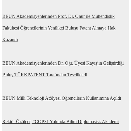
BEUN Akademisyenlerinden Prof. Dr. Onur ile Mühendislik
Fakültesi Öğrencilerinin Yenilikçi Buluşu Patent Almaya Hak
Kazandı
BEUN Akademisyenlerinden Dr. Öğr. Üyesi Kayış’ın Geliştirdiği
Buluş TÜRKPATENT Tarafından Tescillendi
BEUN Milli Teknoloji Atölyesi Öğrencilerin Kullanımına Açıldı
Rektör Özölçer, “COP31 Yolunda Bilim Diplomasisi: Akademi