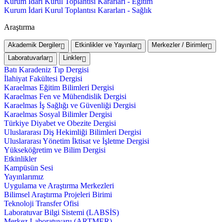
Kurum İdari Kurul Toplantısı Kararları - Eğitim
Kurum İdari Kurul Toplantısı Kararları - Sağlık
Araştırma
Akademik Dergiler
Etkinlikler ve Yayınlar
Merkezler / Birimler
Laboratuvarlar
Linkler
Batı Karadeniz Tıp Dergisi
İlahiyat Fakültesi Dergisi
Karaelmas Eğitim Bilimleri Dergisi
Karaelmas Fen ve Mühendislik Dergisi
Karaelmas İş Sağlığı ve Güvenliği Dergisi
Karaelmas Sosyal Bilimler Dergisi
Türkiye Diyabet ve Obezite Dergisi
Uluslararası Diş Hekimliği Bilimleri Dergisi
Uluslararası Yönetim İktisat ve İşletme Dergisi
Yükseköğretim ve Bilim Dergisi
Etkinlikler
Kampüsün Sesi
Yayınlarımız
Uygulama ve Araştırma Merkezleri
Bilimsel Araştırma Projeleri Birimi
Teknoloji Transfer Ofisi
Laboratuvar Bilgi Sistemi (LABSİS)
Merkez Laboratuvaru (ARTMER)