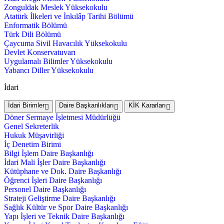
Zonguldak Meslek Yüksekokulu
Atatürk İlkeleri ve İnkılâp Tarihi Bölümü
Enformatik Bölümü
Türk Dili Bölümü
Çaycuma Sivil Havacılık Yüksekokulu
Devlet Konservatuvarı
Uygulamalı Bilimler Yüksekokulu
Yabancı Diller Yüksekokulu
İdari
İdari Birimler
Daire Başkanlıkları
KİK Kararları
Döner Sermaye İşletmesi Müdürlüğü
Genel Sekreterlik
Hukuk Müşavirliği
İç Denetim Birimi
Bilgi İşlem Daire Başkanlığı
İdari Mali İşler Daire Başkanlığı
Kütüphane ve Dok. Daire Başkanlığı
Öğrenci İşleri Daire Başkanlığı
Personel Daire Başkanlığı
Strateji Geliştirme Daire Başkanlığı
Sağlık Kültür ve Spor Daire Başkanlığı
Yapı İşleri ve Teknik Daire Başkanlığı