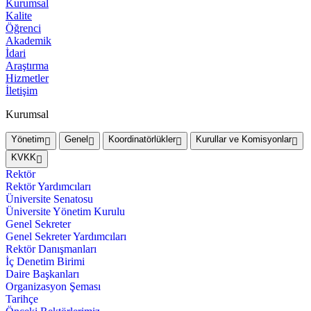
Kurumsal
Kalite
Öğrenci
Akademik
İdari
Araştırma
Hizmetler
İletişim
Kurumsal
Yönetim
Genel
Koordinatörlükler
Kurullar ve Komisyonlar
KVKK
Rektör
Rektör Yardımcıları
Üniversite Senatosu
Üniversite Yönetim Kurulu
Genel Sekreter
Genel Sekreter Yardımcıları
Rektör Danışmanları
İç Denetim Birimi
Daire Başkanları
Organizasyon Şeması
Tarihçe