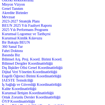
Önceki Rektörlerimiz
Misyon Vizyon
Genel Tanıtım
Akredite Birimler
Mevzuat
2023-2027 Stratejik Planı
BEUN 2025 Yılı Faaliyet Raporu
2025 Yılı Performans Programı
Kurumsal Logomuz ve Tarihçesi
Kurumsal Kimlik Kılavuzu
Bir Bakışta BEUN
360 Sanal Tur
Fahri Doktora
Basında Biz
Bilimsel Arş. Proj. Koord. Birimi Koord.
Bilimsel Dergiler Koordinatörlüğü
Dış İlişkiler Ofisi Genel Koordinatörlüğü
Dijital Veri Yönetim Koordinatörlüğü
Engelli Öğrenci Birimi Koordinatörlüğü
IAESTE Temsilciliği
İş Sağlığı ve Güvenliği Koordinatörlüğü
Kalite Koordinatörlüğü
Kurumsal İletişim Koordinatörlüğü
Ortak Zorunlu Dersler Koordinatörlüğü
ÖYP Koordinatörlüğü