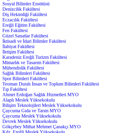
Sosyal Bilimler Enstitüsü
Denizcilik Fakültesi
Diş Hekimliği Fakültesi
Eczacılık Fakültesi
Ereğli Eğitim Fakültesi
Fen Fakültesi
Güzel Sanatlar Fakültesi
İktisadi ve İdari Bilimler Fakültesi
İlahiyat Fakültesi
İletişim Fakültesi
Karadeniz Ereğli Turizm Fakültesi
Mimarlık ve Tasarım Fakültesi
Mühendislik Fakültesi
Sağlık Bilimleri Fakültesi
Spor Bilimleri Fakültesi
Teoman Duralı İnsan ve Toplum Bilimleri Fakültesi
Tıp Fakültesi
Ahmet Erdoğan Sağlık Hizmetleri MYO
Alaplı Meslek Yüksekokulu
Bilişim Teknolojileri Meslek Yüksekokulu
Çaycuma Gıda ve Tarım MYO
Çaycuma Meslek Yüksekokulu
Devrek Meslek Yüksekokulu
Gökçebey Mithat Mehmet Çanakçı MYO
Kdz. Ereğli Meslek Yüksekokulu