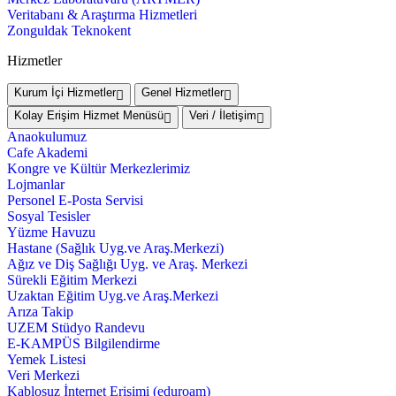
Veritabanı & Araştırma Hizmetleri
Zonguldak Teknokent
Hizmetler
Kurum İçi Hizmetler
Genel Hizmetler
Kolay Erişim Hizmet Menüsü
Veri / İletişim
Anaokulumuz
Cafe Akademi
Kongre ve Kültür Merkezlerimiz
Lojmanlar
Personel E-Posta Servisi
Sosyal Tesisler
Yüzme Havuzu
Hastane (Sağlık Uyg.ve Araş.Merkezi)
Ağız ve Diş Sağlığı Uyg. ve Araş. Merkezi
Sürekli Eğitim Merkezi
Uzaktan Eğitim Uyg.ve Araş.Merkezi
Arıza Takip
UZEM Stüdyo Randevu
E-KAMPÜS Bilgilendirme
Yemek Listesi
Veri Merkezi
Kablosuz İnternet Erişimi (eduroam)