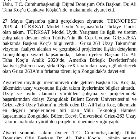
Uslu, T.C. Cumhurbaşkanlığı Dijital Dönüşüm Ofis Başkanı Dr. Ali
Taha Koç’u Çankaya Köşkü’nde, makamında ziyaret etti.
27 Mayıs Çarşamba günü gerçekleşen ziyarette, TEKNOFEST
2019 4. TÜRKSAT Model Uydu Yarışması’nda Türkiye 1’ncisi
olan takım, TÜRKSAT Model Uydu Yarışması ile ilgili ve üretim
çalışmaları devam eden Türkiye’nin ilk Cep Uydusu Grizu-263A
hakkında Başkan Koç’a bilgi verdi. Grizu-263 Uzay Takımı’nın
vizyonu, faaliyet alanları ve geçmişteki projelerine ilişkin detayların
konuşulduğu ziyaret kapsamında, takım üyeleri Başkan Dr. Ali
Taha Koç’u Aralık 2020’de, Amerika Birleşik Devletleri’nde
faaliyet gösteren uzay şirketi SpaceX tarafından uzaya gönderilecek
olan Grizu-263A’nın fırlatma töreni için Zonguldak’a davet etti.
Ziyaretten duyduğu memnuniyeti dile getiren Başkan Dr. Koç da,
ülkemizin uzay vizyonuna ilişkin takım üyelerimize bilgiler aktardı.
Uzay ve uydu alanında yürütülen çalışma ve projelerindeki
başarılarından dolayı Zonguldak Bülent Ecevit Üniversitesi’ni ve
Grizu -263 Uzay Takımı’nı tebrik eden Dr. Ali Taha Koç, ülkemizin
en değerli projelerinden biri olan Milli Teknoloji Hamlesi
kapsamında Zonguldak Bülent Ecevit Üniversitesi Grizu-263 Uzay
Takımı tarafından yürütülen projelerin önemine vurgu yaptı.
Ziyaret sonunda takım üyeleri T.C. Cumhurbaşkanlığı Dijital
Dönüşüm Ofisi Başkanı Dr. Ali Taha Koç’a, günün anısına