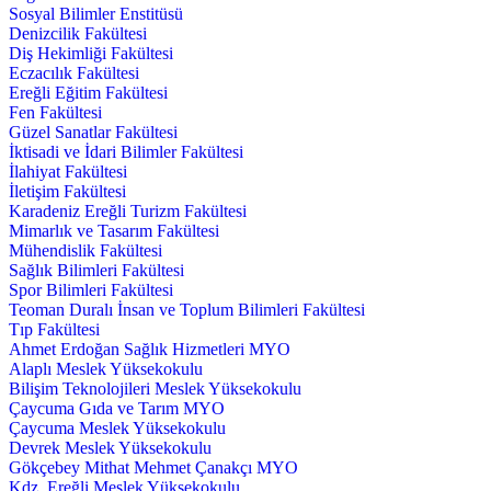
Sosyal Bilimler Enstitüsü
Denizcilik Fakültesi
Diş Hekimliği Fakültesi
Eczacılık Fakültesi
Ereğli Eğitim Fakültesi
Fen Fakültesi
Güzel Sanatlar Fakültesi
İktisadi ve İdari Bilimler Fakültesi
İlahiyat Fakültesi
İletişim Fakültesi
Karadeniz Ereğli Turizm Fakültesi
Mimarlık ve Tasarım Fakültesi
Mühendislik Fakültesi
Sağlık Bilimleri Fakültesi
Spor Bilimleri Fakültesi
Teoman Duralı İnsan ve Toplum Bilimleri Fakültesi
Tıp Fakültesi
Ahmet Erdoğan Sağlık Hizmetleri MYO
Alaplı Meslek Yüksekokulu
Bilişim Teknolojileri Meslek Yüksekokulu
Çaycuma Gıda ve Tarım MYO
Çaycuma Meslek Yüksekokulu
Devrek Meslek Yüksekokulu
Gökçebey Mithat Mehmet Çanakçı MYO
Kdz. Ereğli Meslek Yüksekokulu