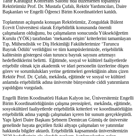
Tahir Karauğuz Konferans Salonu’nda düzenlenen toplantıya
Rektörümüz Prof. Dr. Mustafa Çufalı, Rektör Yardımcıları, Daire
Başkanları ve Engelli Öğrenci Birim Koordinatörleri katıldı.
Toplantının açılışında konuşan Rektörümüz, Zonguldak Bülent
Ecevit Üniversitesi olarak Erişebilirlik konusunda önemli
çalışmaların olduğunu, bu çalışmaların sonucunda Yükseköğretim
Kurulu (YÖK) tarafından ‘mekanda erişim’ kriterlerini tamamlayan
Tıp, Mühendislik ve Diş Hekimliği Fakültelerimize ‘Turuncu
Bayrak Ödülü’ verildiğini ve tüm kampüslerimizde, erişebilirlik
kalitesinin göstergesi olan turuncu bayrak sayısını artırmayı
hedeflediklerini belirtti. Eğitimde, sosyal ve kültürel faaliyetlerde
erişebilir olmak için akademik ve idari personelin üzerlerine düşen
görev ve sorumlulukları yerine getirmeleri gerektiğinin altını çizen
Rektör Prof. Dr. Çufalı, mekânda, eğitimde ve sosyal ve kültürel
anlamda erişebilirlik adına üniversite bünyesinde ciddi yatırımların
yapıldığını vurguladı.
Engelli Birim Koodinatörü Hakan Kalyon ise, Üniversitemiz Engelli
Birim Koordinatörlüğünün çalışma prensipleri, mekânda, eğitimde,
sosyokültürel faaliyetlerde erişebilirlik kriterleri ve koordinatörlüğün
erişebilirlik adına yaptığı çalışmaları içeren bir sunum gerçekleştirdi.
Yapı İşleri Daire Başkanı Şebnem Demircan Gümüş de üniversite
genelinde hayata geçirilen fiziki altyapı çalışmaları ve yatırımlar
hakkında bilgiler aktardı. Erişebilirlik kapsamında üniversitemizin