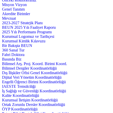
Önceki Rektörlerimiz
Misyon Vizyon
Genel Tanıtım
Akredite Birimler
Mevzuat
2023-2027 Stratejik Planı
BEUN 2025 Yılı Faaliyet Raporu
2025 Yılı Performans Programı
Kurumsal Logomuz ve Tarihçesi
Kurumsal Kimlik Kılavuzu
Bir Bakışta BEUN
360 Sanal Tur
Fahri Doktora
Basında Biz
Bilimsel Arş. Proj. Koord. Birimi Koord.
Bilimsel Dergiler Koordinatörlüğü
Dış İlişkiler Ofisi Genel Koordinatörlüğü
Dijital Veri Yönetim Koordinatörlüğü
Engelli Öğrenci Birimi Koordinatörlüğü
IAESTE Temsilciliği
İş Sağlığı ve Güvenliği Koordinatörlüğü
Kalite Koordinatörlüğü
Kurumsal İletişim Koordinatörlüğü
Ortak Zorunlu Dersler Koordinatörlüğü
ÖYP Koordinatörlüğü