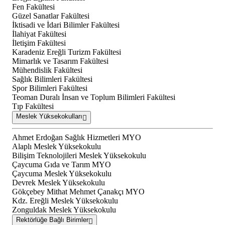
Fen Fakültesi
Güzel Sanatlar Fakültesi
İktisadi ve İdari Bilimler Fakültesi
İlahiyat Fakültesi
İletişim Fakültesi
Karadeniz Ereğli Turizm Fakültesi
Mimarlık ve Tasarım Fakültesi
Mühendislik Fakültesi
Sağlık Bilimleri Fakültesi
Spor Bilimleri Fakültesi
Teoman Duralı İnsan ve Toplum Bilimleri Fakültesi
Tıp Fakültesi
Meslek Yüksekokulları
Ahmet Erdoğan Sağlık Hizmetleri MYO
Alaplı Meslek Yüksekokulu
Bilişim Teknolojileri Meslek Yüksekokulu
Çaycuma Gıda ve Tarım MYO
Çaycuma Meslek Yüksekokulu
Devrek Meslek Yüksekokulu
Gökçebey Mithat Mehmet Çanakçı MYO
Kdz. Ereğli Meslek Yüksekokulu
Zonguldak Meslek Yüksekokulu
Rektörlüğe Bağlı Birimler