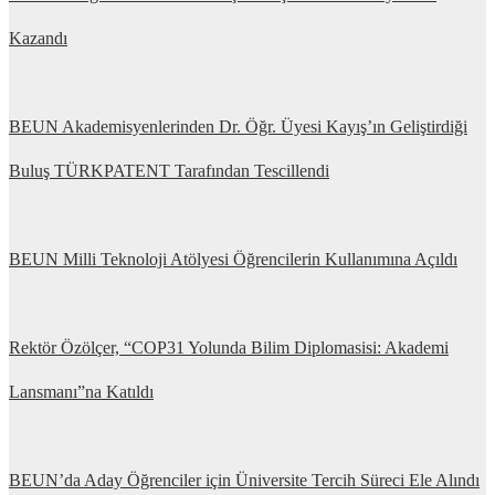
Kazandı
BEUN Akademisyenlerinden Dr. Öğr. Üyesi Kayış’ın Geliştirdiği
Buluş TÜRKPATENT Tarafından Tescillendi
BEUN Milli Teknoloji Atölyesi Öğrencilerin Kullanımına Açıldı
Rektör Özölçer, “COP31 Yolunda Bilim Diplomasisi: Akademi
Lansmanı”na Katıldı
BEUN’da Aday Öğrenciler için Üniversite Tercih Süreci Ele Alındı