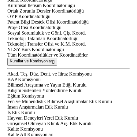
Kurumsal İletişim Koordinatörlüğü
Ortak Zorunlu Dersler Koordinatörlüğü
ÖYP Koordinatörlüğü
Patent Bilgi Destek Ofisi Koordinatörlüğü
Proje Ofisi Koordinatörlüğü
Sosyal Sorumluluk ve Gönl. Çlş. Koord.
Teknoloji Takımları Koordinatörlüğü
Teknoloji Transfer Ofisi ve K.M. Koord.
YLSY Burs Koordinatörlüğü
Tüm Koordinatörlükler ve Koordinatörler
Kurullar ve Komisyonlar
Akad. Teş. Düz. Dent. ve İtiraz Komisyonu
BAP Komisyonu
Bilimsel Araştırma ve Yayın Etiği Kurulu
Bilişim Sistemleri Yönlendirme Kurulu
Eğitim Komisyonu
Fen ve Mühendislik Bilimsel Araştırmalar Etik Kurulu
İnsan Araştırmaları Etik Kurulu
İş Etik Kurulu
Hayvan Deneyleri Yerel Etik Kurulu
Girişimsel Olmayan Klinik Arş. Etik Kurulu
Kalite Komisyonu
Kalite Alt Komisyonları