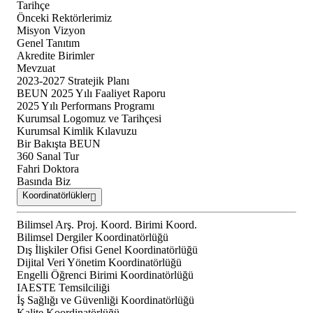
Tarihçe
Önceki Rektörlerimiz
Misyon Vizyon
Genel Tanıtım
Akredite Birimler
Mevzuat
2023-2027 Stratejik Planı
BEUN 2025 Yılı Faaliyet Raporu
2025 Yılı Performans Programı
Kurumsal Logomuz ve Tarihçesi
Kurumsal Kimlik Kılavuzu
Bir Bakışta BEUN
360 Sanal Tur
Fahri Doktora
Basında Biz
Koordinatörlükler
Bilimsel Arş. Proj. Koord. Birimi Koord.
Bilimsel Dergiler Koordinatörlüğü
Dış İlişkiler Ofisi Genel Koordinatörlüğü
Dijital Veri Yönetim Koordinatörlüğü
Engelli Öğrenci Birimi Koordinatörlüğü
IAESTE Temsilciliği
İş Sağlığı ve Güvenliği Koordinatörlüğü
Kalite Koordinatörlüğü