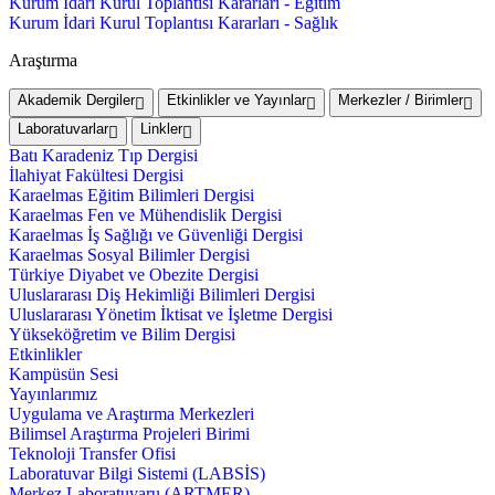
Kurum İdari Kurul Toplantısı Kararları - Eğitim
Kurum İdari Kurul Toplantısı Kararları - Sağlık
Araştırma
Akademik Dergiler
Etkinlikler ve Yayınlar
Merkezler / Birimler
Laboratuvarlar
Linkler
Batı Karadeniz Tıp Dergisi
İlahiyat Fakültesi Dergisi
Karaelmas Eğitim Bilimleri Dergisi
Karaelmas Fen ve Mühendislik Dergisi
Karaelmas İş Sağlığı ve Güvenliği Dergisi
Karaelmas Sosyal Bilimler Dergisi
Türkiye Diyabet ve Obezite Dergisi
Uluslararası Diş Hekimliği Bilimleri Dergisi
Uluslararası Yönetim İktisat ve İşletme Dergisi
Yükseköğretim ve Bilim Dergisi
Etkinlikler
Kampüsün Sesi
Yayınlarımız
Uygulama ve Araştırma Merkezleri
Bilimsel Araştırma Projeleri Birimi
Teknoloji Transfer Ofisi
Laboratuvar Bilgi Sistemi (LABSİS)
Merkez Laboratuvaru (ARTMER)