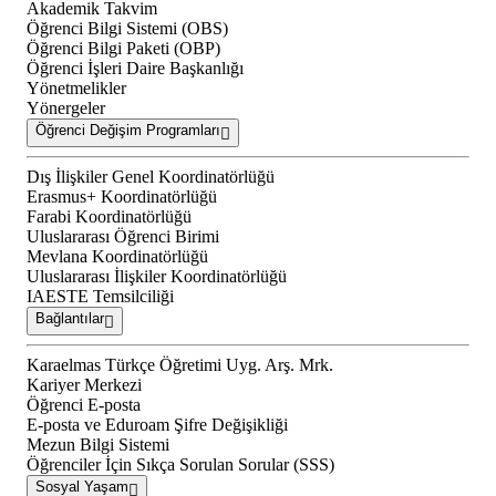
Akademik Takvim
Öğrenci Bilgi Sistemi (OBS)
Öğrenci Bilgi Paketi (OBP)
Öğrenci İşleri Daire Başkanlığı
Yönetmelikler
Yönergeler
Öğrenci Değişim Programları
Dış İlişkiler Genel Koordinatörlüğü
Erasmus+ Koordinatörlüğü
Farabi Koordinatörlüğü
Uluslararası Öğrenci Birimi
Mevlana Koordinatörlüğü
Uluslararası İlişkiler Koordinatörlüğü
IAESTE Temsilciliği
Bağlantılar
Karaelmas Türkçe Öğretimi Uyg. Arş. Mrk.
Kariyer Merkezi
Öğrenci E-posta
E-posta ve Eduroam Şifre Değişikliği
Mezun Bilgi Sistemi
Öğrenciler İçin Sıkça Sorulan Sorular (SSS)
Sosyal Yaşam