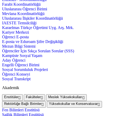
Farabi Koordinatörlüğü
Uluslararası Öğrenci Birimi
Mevlana Koordinatörlüğü
Uluslararası İlişkiler Koordinatörlüğü
IAESTE Temsilciliği
Karaelmas Türkçe Öğretimi Uyg. Arş. Mrk.
Kariyer Merkezi
Öğrenci E-posta
E-posta ve Eduroam Şifre Değişikliği
Mezun Bilgi Sistemi
Öğrenciler İçin Sıkça Sorulan Sorular (SSS)
Kampüste Sosyal Yaşam
Aday Öğrenci
Engelli Öğrenci Birimi
Sosyal Sorumluluk Projeleri
Öğrenci Konseyi
Sosyal Transkript
Akademik
Enstitüler
Fakülteler
Meslek Yüksekokulları
Rektörlüğe Bağlı Birimler
Yüksekokullar ve Konservatuvar
Fen Bilimleri Enstitüsü
Sağlık Bilimleri Enstitüsü