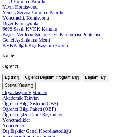
TTO Yürütme Kurulu
Yayın Komisyonu
Yemek Servisi Yürütme Kurulu
Yönetmelik Komisyonu
Diğer Komisyonlar
6698 Sayılı KVKK Kanunu
Kişisel Verilerin İşlenmesi ve Korunması Politikası
Genel Aydınlatma Metni
KVKK İlgili Kişi Başvuru Formu
Kalite
Öğrenci
Eğitim
Öğrenci Değişim Programları
Bağlantılar
Sosyal Yaşam
Oryantasyon Eğitimleri
Akademik Takvim
Öğrenci Bilgi Sistemi (OBS)
Öğrenci Bilgi Paketi (OBP)
Öğrenci İşleri Daire Başkanlığı
Yönetmelikler
Yönergeler
Dış İlişkiler Genel Koordinatörlüğü
Erasmus+ Koordinatörlüğü