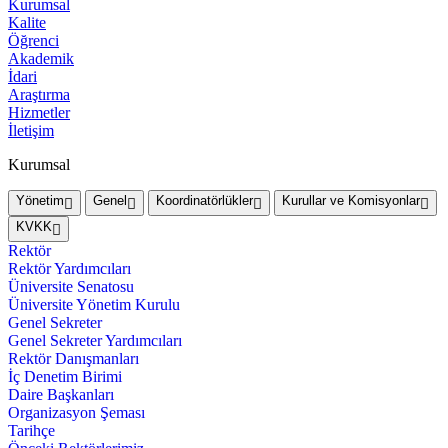
Kurumsal
Kalite
Öğrenci
Akademik
İdari
Araştırma
Hizmetler
İletişim
Kurumsal
Yönetim
Genel
Koordinatörlükler
Kurullar ve Komisyonlar
KVKK
Rektör
Rektör Yardımcıları
Üniversite Senatosu
Üniversite Yönetim Kurulu
Genel Sekreter
Genel Sekreter Yardımcıları
Rektör Danışmanları
İç Denetim Birimi
Daire Başkanları
Organizasyon Şeması
Tarihçe