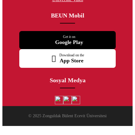
BEUN Mobil
Get it on
Google Play
Download on the
App Store
Sosyal Medya
© 2025 Zonguldak Bülent Ecevit Üniversitesi