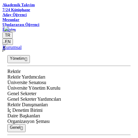
Akademik Takvim
7/24 Kütüphane
Aday Öğrenci
Mezunlar
Uluslararası Öğrenci
İletişim
TR
EN
Kurumsal
Yönetim
Rektör
Rektör Yardımcıları
Üniversite Senatosu
Üniversite Yönetim Kurulu
Genel Sekreter
Genel Sekreter Yardımcıları
Rektör Danışmanları
İç Denetim Birimi
Daire Başkanları
Organizasyon Şeması
Genel