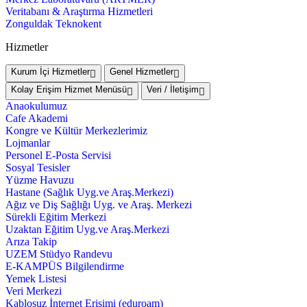
Veritabanı & Araştırma Hizmetleri
Zonguldak Teknokent
Hizmetler
Kurum İçi Hizmetler
Genel Hizmetler
Kolay Erişim Hizmet Menüsü
Veri / İletişim
Anaokulumuz
Cafe Akademi
Kongre ve Kültür Merkezlerimiz
Lojmanlar
Personel E-Posta Servisi
Sosyal Tesisler
Yüzme Havuzu
Hastane (Sağlık Uyg.ve Araş.Merkezi)
Ağız ve Diş Sağlığı Uyg. ve Araş. Merkezi
Sürekli Eğitim Merkezi
Uzaktan Eğitim Uyg.ve Araş.Merkezi
Arıza Takip
UZEM Stüdyo Randevu
E-KAMPÜS Bilgilendirme
Yemek Listesi
Veri Merkezi
Kablosuz İnternet Erişimi (eduroam)