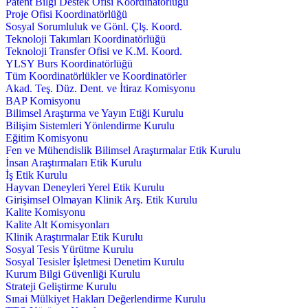
Patent Bilgi Destek Ofisi Koordinatörlüğü
Proje Ofisi Koordinatörlüğü
Sosyal Sorumluluk ve Gönl. Çlş. Koord.
Teknoloji Takımları Koordinatörlüğü
Teknoloji Transfer Ofisi ve K.M. Koord.
YLSY Burs Koordinatörlüğü
Tüm Koordinatörlükler ve Koordinatörler
Akad. Teş. Düz. Dent. ve İtiraz Komisyonu
BAP Komisyonu
Bilimsel Araştırma ve Yayın Etiği Kurulu
Bilişim Sistemleri Yönlendirme Kurulu
Eğitim Komisyonu
Fen ve Mühendislik Bilimsel Araştırmalar Etik Kurulu
İnsan Araştırmaları Etik Kurulu
İş Etik Kurulu
Hayvan Deneyleri Yerel Etik Kurulu
Girişimsel Olmayan Klinik Arş. Etik Kurulu
Kalite Komisyonu
Kalite Alt Komisyonları
Klinik Araştırmalar Etik Kurulu
Sosyal Tesis Yürütme Kurulu
Sosyal Tesisler İşletmesi Denetim Kurulu
Kurum Bilgi Güvenliği Kurulu
Strateji Geliştirme Kurulu
Sınai Mülkiyet Hakları Değerlendirme Kurulu