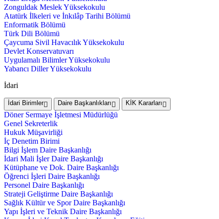
Zonguldak Meslek Yüksekokulu
Atatürk İlkeleri ve İnkılâp Tarihi Bölümü
Enformatik Bölümü
Türk Dili Bölümü
Çaycuma Sivil Havacılık Yüksekokulu
Devlet Konservatuvarı
Uygulamalı Bilimler Yüksekokulu
Yabancı Diller Yüksekokulu
İdari
İdari Birimler
Daire Başkanlıkları
KİK Kararları
Döner Sermaye İşletmesi Müdürlüğü
Genel Sekreterlik
Hukuk Müşavirliği
İç Denetim Birimi
Bilgi İşlem Daire Başkanlığı
İdari Mali İşler Daire Başkanlığı
Kütüphane ve Dok. Daire Başkanlığı
Öğrenci İşleri Daire Başkanlığı
Personel Daire Başkanlığı
Strateji Geliştirme Daire Başkanlığı
Sağlık Kültür ve Spor Daire Başkanlığı
Yapı İşleri ve Teknik Daire Başkanlığı