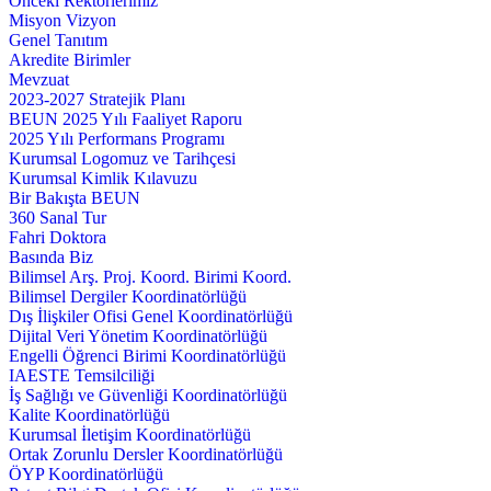
Önceki Rektörlerimiz
Misyon Vizyon
Genel Tanıtım
Akredite Birimler
Mevzuat
2023-2027 Stratejik Planı
BEUN 2025 Yılı Faaliyet Raporu
2025 Yılı Performans Programı
Kurumsal Logomuz ve Tarihçesi
Kurumsal Kimlik Kılavuzu
Bir Bakışta BEUN
360 Sanal Tur
Fahri Doktora
Basında Biz
Bilimsel Arş. Proj. Koord. Birimi Koord.
Bilimsel Dergiler Koordinatörlüğü
Dış İlişkiler Ofisi Genel Koordinatörlüğü
Dijital Veri Yönetim Koordinatörlüğü
Engelli Öğrenci Birimi Koordinatörlüğü
IAESTE Temsilciliği
İş Sağlığı ve Güvenliği Koordinatörlüğü
Kalite Koordinatörlüğü
Kurumsal İletişim Koordinatörlüğü
Ortak Zorunlu Dersler Koordinatörlüğü
ÖYP Koordinatörlüğü