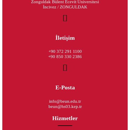
Zonguldak Bülent Ecevit Üniversitesi
İncivez / ZONGULDAK
İletişim
+90 372 291 1100
+90 850 330 2386
E-Posta
info@beun.edu.tr
beun@hs03.kep.tr
Hizmetler