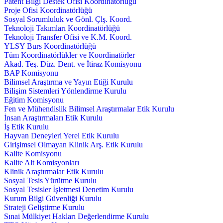
Patent Bilgi Destek Ofisi Koordinatörlüğü
Proje Ofisi Koordinatörlüğü
Sosyal Sorumluluk ve Gönl. Çlş. Koord.
Teknoloji Takımları Koordinatörlüğü
Teknoloji Transfer Ofisi ve K.M. Koord.
YLSY Burs Koordinatörlüğü
Tüm Koordinatörlükler ve Koordinatörler
Akad. Teş. Düz. Dent. ve İtiraz Komisyonu
BAP Komisyonu
Bilimsel Araştırma ve Yayın Etiği Kurulu
Bilişim Sistemleri Yönlendirme Kurulu
Eğitim Komisyonu
Fen ve Mühendislik Bilimsel Araştırmalar Etik Kurulu
İnsan Araştırmaları Etik Kurulu
İş Etik Kurulu
Hayvan Deneyleri Yerel Etik Kurulu
Girişimsel Olmayan Klinik Arş. Etik Kurulu
Kalite Komisyonu
Kalite Alt Komisyonları
Klinik Araştırmalar Etik Kurulu
Sosyal Tesis Yürütme Kurulu
Sosyal Tesisler İşletmesi Denetim Kurulu
Kurum Bilgi Güvenliği Kurulu
Strateji Geliştirme Kurulu
Sınai Mülkiyet Hakları Değerlendirme Kurulu