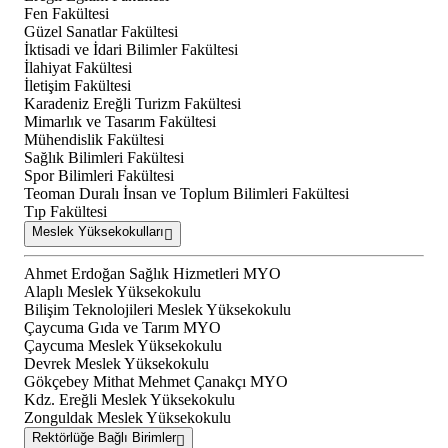
Fen Fakültesi
Güzel Sanatlar Fakültesi
İktisadi ve İdari Bilimler Fakültesi
İlahiyat Fakültesi
İletişim Fakültesi
Karadeniz Ereğli Turizm Fakültesi
Mimarlık ve Tasarım Fakültesi
Mühendislik Fakültesi
Sağlık Bilimleri Fakültesi
Spor Bilimleri Fakültesi
Teoman Duralı İnsan ve Toplum Bilimleri Fakültesi
Tıp Fakültesi
Meslek Yüksekokulları
Ahmet Erdoğan Sağlık Hizmetleri MYO
Alaplı Meslek Yüksekokulu
Bilişim Teknolojileri Meslek Yüksekokulu
Çaycuma Gıda ve Tarım MYO
Çaycuma Meslek Yüksekokulu
Devrek Meslek Yüksekokulu
Gökçebey Mithat Mehmet Çanakçı MYO
Kdz. Ereğli Meslek Yüksekokulu
Zonguldak Meslek Yüksekokulu
Rektörlüğe Bağlı Birimler