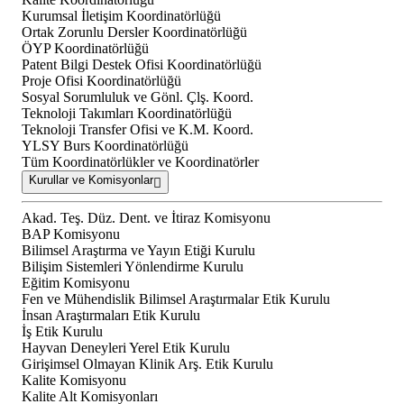
Kurumsal İletişim Koordinatörlüğü
Ortak Zorunlu Dersler Koordinatörlüğü
ÖYP Koordinatörlüğü
Patent Bilgi Destek Ofisi Koordinatörlüğü
Proje Ofisi Koordinatörlüğü
Sosyal Sorumluluk ve Gönl. Çlş. Koord.
Teknoloji Takımları Koordinatörlüğü
Teknoloji Transfer Ofisi ve K.M. Koord.
YLSY Burs Koordinatörlüğü
Tüm Koordinatörlükler ve Koordinatörler
Kurullar ve Komisyonlar
Akad. Teş. Düz. Dent. ve İtiraz Komisyonu
BAP Komisyonu
Bilimsel Araştırma ve Yayın Etiği Kurulu
Bilişim Sistemleri Yönlendirme Kurulu
Eğitim Komisyonu
Fen ve Mühendislik Bilimsel Araştırmalar Etik Kurulu
İnsan Araştırmaları Etik Kurulu
İş Etik Kurulu
Hayvan Deneyleri Yerel Etik Kurulu
Girişimsel Olmayan Klinik Arş. Etik Kurulu
Kalite Komisyonu
Kalite Alt Komisyonları