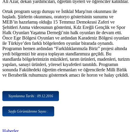
Ali Azar, dekan yardımcıları, öğretim üyeleri ve öğrenciler katıldılar.
Ortak program saygı duruşu ve İstiklal Marşı'nın okunması ile
başladı. Şiirlerin okunması, oratoryo gösterisinin sunumu ve
MEB’in hazırlamış olduğu 15 Temmuz Demokrasi Zaferi ve
Şehitleri Anma videosunun gösterimi, Kdz Ereğli Gençlik ve Spor
Halk Oyunları Yaşatma Derneği’nin halk oyunları ile devam etti.
Önce Ege Bölgesi Oyunları ve ardından Karadeniz Bölgesi oyunları
ile Türkiye’den farklı bölgelerden oyunlar birarada oynandı.
Programın hemen ardından “Farklılıklarımızla Biriz” projesi altında
yedi bölgemizi bir araya toplayan standlarımıza geçildi. Bu
standlarda bölgelerimizin müzikleri, tarım ürünleri, madenleri, turizm
yapıları, sanayi ürünleri, yöresel kıyafetleri tanıtıldı. Programın
sonunda Fakültedeki öğretim elemanları ve öğrencilerle Milli Birlik
ve Beraberlik ruhumuzu göstermek amacı ile horon ve halay çekildi.
Yayınlanma Tarihi : 09.12.2016
Sayfa Görüntülenme Sayısı :
Haberler