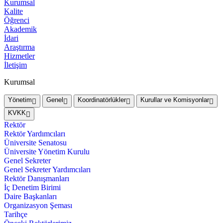
Kurumsal
Kalite
Öğrenci
Akademik
İdari
Araştırma
Hizmetler
İletişim
Kurumsal
Yönetim
Genel
Koordinatörlükler
Kurullar ve Komisyonlar
KVKK
Rektör
Rektör Yardımcıları
Üniversite Senatosu
Üniversite Yönetim Kurulu
Genel Sekreter
Genel Sekreter Yardımcıları
Rektör Danışmanları
İç Denetim Birimi
Daire Başkanları
Organizasyon Şeması
Tarihçe