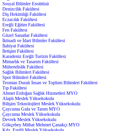
Sosyal Bilimler Enstitüsü
Denizcilik Fakültesi
Diş Hekimliği Fakültesi
Eczacılık Fakültesi
Ereğli Eğitim Fakültesi
Fen Fakültesi
Güzel Sanatlar Fakültesi
İktisadi ve İdari Bilimler Fakültesi
İlahiyat Fakültesi
İletişim Fakültesi
Karadeniz Ereğli Turizm Fakültesi
Mimarlık ve Tasarım Fakültesi
Mühendislik Fakültesi
Sağlık Bilimleri Fakültesi
Spor Bilimleri Fakültesi
Teoman Duralı İnsan ve Toplum Bilimleri Fakültesi
Tıp Fakültesi
Ahmet Erdoğan Sağlık Hizmetleri MYO
Alaplı Meslek Yüksekokulu
Bilişim Teknolojileri Meslek Yüksekokulu
Çaycuma Gıda ve Tarım MYO
Çaycuma Meslek Yüksekokulu
Devrek Meslek Yüksekokulu
Gökçebey Mithat Mehmet Çanakçı MYO
Kdz. Ereğli Meslek Yüksekokulu