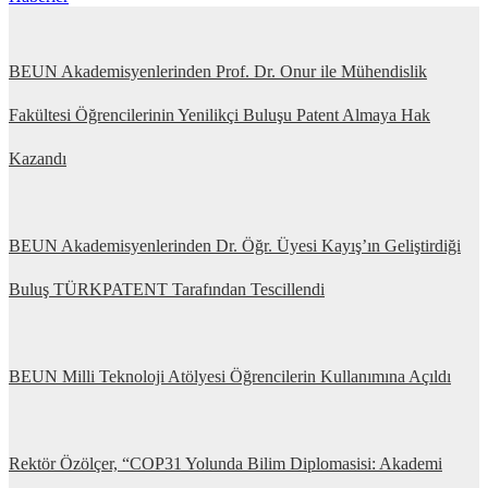
BEUN Akademisyenlerinden Prof. Dr. Onur ile Mühendislik
Fakültesi Öğrencilerinin Yenilikçi Buluşu Patent Almaya Hak
Kazandı
BEUN Akademisyenlerinden Dr. Öğr. Üyesi Kayış’ın Geliştirdiği
Buluş TÜRKPATENT Tarafından Tescillendi
BEUN Milli Teknoloji Atölyesi Öğrencilerin Kullanımına Açıldı
Rektör Özölçer, “COP31 Yolunda Bilim Diplomasisi: Akademi