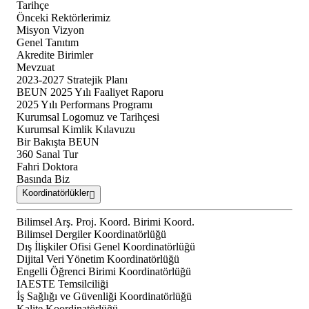
Tarihçe
Önceki Rektörlerimiz
Misyon Vizyon
Genel Tanıtım
Akredite Birimler
Mevzuat
2023-2027 Stratejik Planı
BEUN 2025 Yılı Faaliyet Raporu
2025 Yılı Performans Programı
Kurumsal Logomuz ve Tarihçesi
Kurumsal Kimlik Kılavuzu
Bir Bakışta BEUN
360 Sanal Tur
Fahri Doktora
Basında Biz
Koordinatörlükler
Bilimsel Arş. Proj. Koord. Birimi Koord.
Bilimsel Dergiler Koordinatörlüğü
Dış İlişkiler Ofisi Genel Koordinatörlüğü
Dijital Veri Yönetim Koordinatörlüğü
Engelli Öğrenci Birimi Koordinatörlüğü
IAESTE Temsilciliği
İş Sağlığı ve Güvenliği Koordinatörlüğü
Kalite Koordinatörlüğü