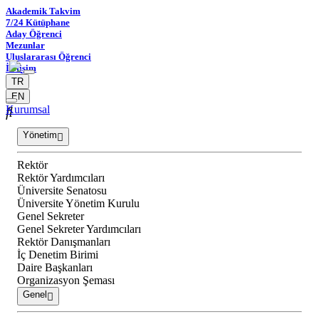
Akademik Takvim
7/24 Kütüphane
Aday Öğrenci
Mezunlar
Uluslararası Öğrenci
İletişim
TR
EN
Kurumsal
Yönetim
Rektör
Rektör Yardımcıları
Üniversite Senatosu
Üniversite Yönetim Kurulu
Genel Sekreter
Genel Sekreter Yardımcıları
Rektör Danışmanları
İç Denetim Birimi
Daire Başkanları
Organizasyon Şeması
Genel