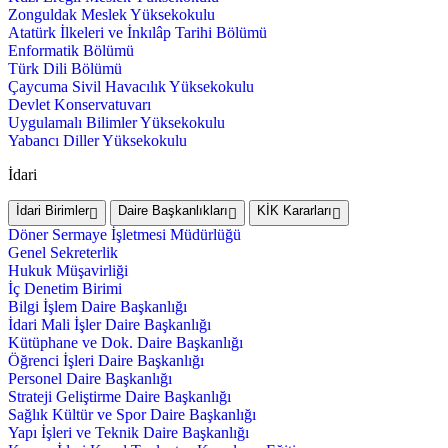
Zonguldak Meslek Yüksekokulu
Atatürk İlkeleri ve İnkılâp Tarihi Bölümü
Enformatik Bölümü
Türk Dili Bölümü
Çaycuma Sivil Havacılık Yüksekokulu
Devlet Konservatuvarı
Uygulamalı Bilimler Yüksekokulu
Yabancı Diller Yüksekokulu
İdari
İdari Birimler
Daire Başkanlıkları
KİK Kararları
Döner Sermaye İşletmesi Müdürlüğü
Genel Sekreterlik
Hukuk Müşavirliği
İç Denetim Birimi
Bilgi İşlem Daire Başkanlığı
İdari Mali İşler Daire Başkanlığı
Kütüphane ve Dok. Daire Başkanlığı
Öğrenci İşleri Daire Başkanlığı
Personel Daire Başkanlığı
Strateji Geliştirme Daire Başkanlığı
Sağlık Kültür ve Spor Daire Başkanlığı
Yapı İşleri ve Teknik Daire Başkanlığı