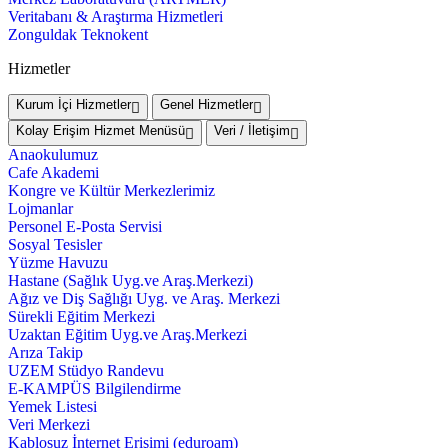
Veritabanı & Araştırma Hizmetleri
Zonguldak Teknokent
Hizmetler
Kurum İçi Hizmetler
Genel Hizmetler
Kolay Erişim Hizmet Menüsü
Veri / İletişim
Anaokulumuz
Cafe Akademi
Kongre ve Kültür Merkezlerimiz
Lojmanlar
Personel E-Posta Servisi
Sosyal Tesisler
Yüzme Havuzu
Hastane (Sağlık Uyg.ve Araş.Merkezi)
Ağız ve Diş Sağlığı Uyg. ve Araş. Merkezi
Sürekli Eğitim Merkezi
Uzaktan Eğitim Uyg.ve Araş.Merkezi
Arıza Takip
UZEM Stüdyo Randevu
E-KAMPÜS Bilgilendirme
Yemek Listesi
Veri Merkezi
Kablosuz İnternet Erişimi (eduroam)