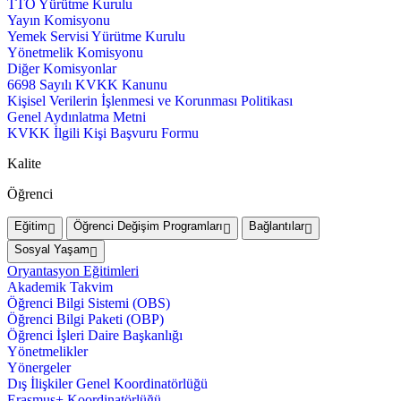
TTO Yürütme Kurulu
Yayın Komisyonu
Yemek Servisi Yürütme Kurulu
Yönetmelik Komisyonu
Diğer Komisyonlar
6698 Sayılı KVKK Kanunu
Kişisel Verilerin İşlenmesi ve Korunması Politikası
Genel Aydınlatma Metni
KVKK İlgili Kişi Başvuru Formu
Kalite
Öğrenci
Eğitim
Öğrenci Değişim Programları
Bağlantılar
Sosyal Yaşam
Oryantasyon Eğitimleri
Akademik Takvim
Öğrenci Bilgi Sistemi (OBS)
Öğrenci Bilgi Paketi (OBP)
Öğrenci İşleri Daire Başkanlığı
Yönetmelikler
Yönergeler
Dış İlişkiler Genel Koordinatörlüğü
Erasmus+ Koordinatörlüğü