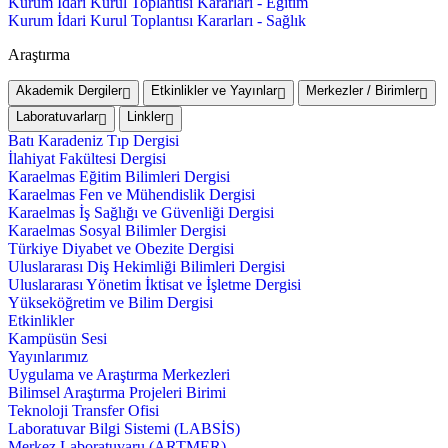
Kurum İdari Kurul Toplantısı Kararları - Eğitim
Kurum İdari Kurul Toplantısı Kararları - Sağlık
Araştırma
Akademik Dergiler
Etkinlikler ve Yayınlar
Merkezler / Birimler
Laboratuvarlar
Linkler
Batı Karadeniz Tıp Dergisi
İlahiyat Fakültesi Dergisi
Karaelmas Eğitim Bilimleri Dergisi
Karaelmas Fen ve Mühendislik Dergisi
Karaelmas İş Sağlığı ve Güvenliği Dergisi
Karaelmas Sosyal Bilimler Dergisi
Türkiye Diyabet ve Obezite Dergisi
Uluslararası Diş Hekimliği Bilimleri Dergisi
Uluslararası Yönetim İktisat ve İşletme Dergisi
Yükseköğretim ve Bilim Dergisi
Etkinlikler
Kampüsün Sesi
Yayınlarımız
Uygulama ve Araştırma Merkezleri
Bilimsel Araştırma Projeleri Birimi
Teknoloji Transfer Ofisi
Laboratuvar Bilgi Sistemi (LABSİS)
Merkez Laboratuvaru (ARTMER)