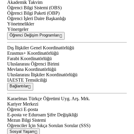
Akademik Takvim
Öğrenci Bilgi Sistemi (OBS)
Öğrenci Bilgi Paketi (OBP)
Öğrenci İşleri Daire Başkanlığı
Yönetmelikler
Yönergeler
Öğrenci Değişim Programları
Dış İlişkiler Genel Koordinatörlüğü
Erasmus+ Koordinatörlüğü
Farabi Koordinatörlüğü
Uluslararası Öğrenci Birimi
Mevlana Koordinatörlüğü
Uluslararası İlişkiler Koordinatörlüğü
IAESTE Temsilciliği
Bağlantılar
Karaelmas Türkçe Öğretimi Uyg. Arş. Mrk.
Kariyer Merkezi
Öğrenci E-posta
E-posta ve Eduroam Şifre Değişikliği
Mezun Bilgi Sistemi
Öğrenciler İçin Sıkça Sorulan Sorular (SSS)
Sosyal Yaşam