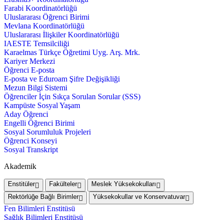
Farabi Koordinatörlüğü
Uluslararası Öğrenci Birimi
Mevlana Koordinatörlüğü
Uluslararası İlişkiler Koordinatörlüğü
IAESTE Temsilciliği
Karaelmas Türkçe Öğretimi Uyg. Arş. Mrk.
Kariyer Merkezi
Öğrenci E-posta
E-posta ve Eduroam Şifre Değişikliği
Mezun Bilgi Sistemi
Öğrenciler İçin Sıkça Sorulan Sorular (SSS)
Kampüste Sosyal Yaşam
Aday Öğrenci
Engelli Öğrenci Birimi
Sosyal Sorumluluk Projeleri
Öğrenci Konseyi
Sosyal Transkript
Akademik
Enstitüler
Fakülteler
Meslek Yüksekokulları
Rektörlüğe Bağlı Birimler
Yüksekokullar ve Konservatuvar
Fen Bilimleri Enstitüsü
Sağlık Bilimleri Enstitüsü