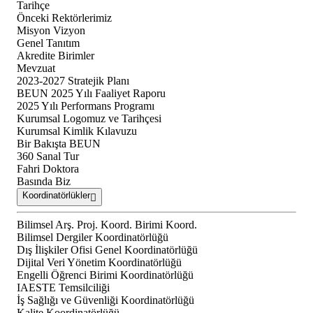
Tarihçe
Önceki Rektörlerimiz
Misyon Vizyon
Genel Tanıtım
Akredite Birimler
Mevzuat
2023-2027 Stratejik Planı
BEUN 2025 Yılı Faaliyet Raporu
2025 Yılı Performans Programı
Kurumsal Logomuz ve Tarihçesi
Kurumsal Kimlik Kılavuzu
Bir Bakışta BEUN
360 Sanal Tur
Fahri Doktora
Basında Biz
Koordinatörlükler
Bilimsel Arş. Proj. Koord. Birimi Koord.
Bilimsel Dergiler Koordinatörlüğü
Dış İlişkiler Ofisi Genel Koordinatörlüğü
Dijital Veri Yönetim Koordinatörlüğü
Engelli Öğrenci Birimi Koordinatörlüğü
IAESTE Temsilciliği
İş Sağlığı ve Güvenliği Koordinatörlüğü
Kalite Koordinatörlüğü