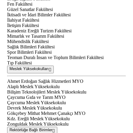
Fen Fakültesi
Güzel Sanatlar Fakültesi
İktisadi ve İdari Bilimler Fakültesi
İlahiyat Fakültesi
İletişim Fakültesi
Karadeniz Ereğli Turizm Fakültesi
Mimarlık ve Tasarım Fakültesi
Mühendislik Fakültesi
Sağlık Bilimleri Fakültesi
Spor Bilimleri Fakültesi
Teoman Duralı İnsan ve Toplum Bilimleri Fakültesi
Tıp Fakültesi
Meslek Yüksekokulları
Ahmet Erdoğan Sağlık Hizmetleri MYO
Alaplı Meslek Yüksekokulu
Bilişim Teknolojileri Meslek Yüksekokulu
Çaycuma Gıda ve Tarım MYO
Çaycuma Meslek Yüksekokulu
Devrek Meslek Yüksekokulu
Gökçebey Mithat Mehmet Çanakçı MYO
Kdz. Ereğli Meslek Yüksekokulu
Zonguldak Meslek Yüksekokulu
Rektörlüğe Bağlı Birimler