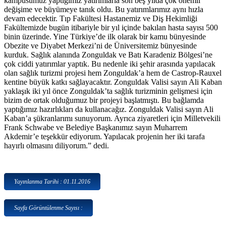
kampüsümüz yaptığımız yatırımlarla son beş yılda çok önemli
değişime ve büyümeye tanık oldu. Bu yatırımlarımız aynı hızla
devam edecektir. Tıp Fakültesi Hastanemiz ve Diş Hekimliği
Fakültemizde bugün itibariyle bir yıl içinde bakılan hasta sayısı 500
binin üzerinde. Yine Türkiye’de ilk olarak bir kamu bünyesinde
Obezite ve Diyabet Merkezi’ni de Üniversitemiz bünyesinde
kurduk. Sağlık alanında Zonguldak ve Batı Karadeniz Bölgesi’ne
çok ciddi yatırımlar yaptık. Bu nedenle iki şehir arasında yapılacak
olan sağlık turizmi projesi hem Zonguldak’a hem de Castrop-Rauxel
kentine büyük katkı sağlayacaktır. Zonguldak Valisi sayın Ali Kaban
yaklaşık iki yıl önce Zonguldak’ta sağlık turizminin gelişmesi için
bizim de ortak olduğumuz bir projeyi başlatmıştı. Bu bağlamda
yaptığımız hazırlıkları da kullanacağız. Zonguldak Valisi sayın Ali
Kaban’a şükranlarımı sunuyorum. Ayrıca ziyaretleri için Milletvekili
Frank Schwabe ve Belediye Başkanımız sayın Muharrem
Akdemir’e teşekkür ediyorum. Yapılacak projenin her iki tarafa
hayırlı olmasını diliyorum.” dedi.
Yayınlanma Tarihi : 01.11.2016
Sayfa Görüntülenme Sayısı :