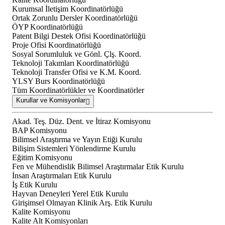
Kurumsal İletişim Koordinatörlüğü
Ortak Zorunlu Dersler Koordinatörlüğü
ÖYP Koordinatörlüğü
Patent Bilgi Destek Ofisi Koordinatörlüğü
Proje Ofisi Koordinatörlüğü
Sosyal Sorumluluk ve Gönl. Çlş. Koord.
Teknoloji Takımları Koordinatörlüğü
Teknoloji Transfer Ofisi ve K.M. Koord.
YLSY Burs Koordinatörlüğü
Tüm Koordinatörlükler ve Koordinatörler
Kurullar ve Komisyonlar
Akad. Teş. Düz. Dent. ve İtiraz Komisyonu
BAP Komisyonu
Bilimsel Araştırma ve Yayın Etiği Kurulu
Bilişim Sistemleri Yönlendirme Kurulu
Eğitim Komisyonu
Fen ve Mühendislik Bilimsel Araştırmalar Etik Kurulu
İnsan Araştırmaları Etik Kurulu
İş Etik Kurulu
Hayvan Deneyleri Yerel Etik Kurulu
Girişimsel Olmayan Klinik Arş. Etik Kurulu
Kalite Komisyonu
Kalite Alt Komisyonları