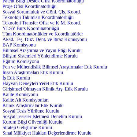
Patent Bilgi Destek Ofisi Koordinatörlüğü
Proje Ofisi Koordinatörlüğü
Sosyal Sorumluluk ve Gönl. Çlş. Koord.
Teknoloji Takımları Koordinatörlüğü
Teknoloji Transfer Ofisi ve K.M. Koord.
YLSY Burs Koordinatörlüğü
Tüm Koordinatörlükler ve Koordinatörler
Akad. Teş. Düz. Dent. ve İtiraz Komisyonu
BAP Komisyonu
Bilimsel Araştırma ve Yayın Etiği Kurulu
Bilişim Sistemleri Yönlendirme Kurulu
Eğitim Komisyonu
Fen ve Mühendislik Bilimsel Araştırmalar Etik Kurulu
İnsan Araştırmaları Etik Kurulu
İş Etik Kurulu
Hayvan Deneyleri Yerel Etik Kurulu
Girişimsel Olmayan Klinik Arş. Etik Kurulu
Kalite Komisyonu
Kalite Alt Komisyonları
Klinik Araştırmalar Etik Kurulu
Sosyal Tesis Yürütme Kurulu
Sosyal Tesisler İşletmesi Denetim Kurulu
Kurum Bilgi Güvenliği Kurulu
Strateji Geliştirme Kurulu
Sınai Mülkiyet Hakları Değerlendirme Kurulu