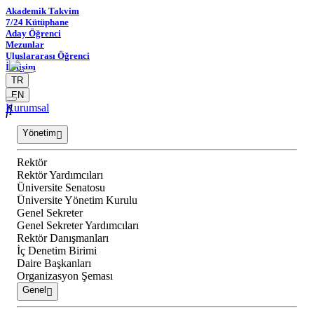
Akademik Takvim
7/24 Kütüphane
Aday Öğrenci
Mezunlar
Uluslararası Öğrenci
İletişim
TR
EN
Kurumsal
Yönetim
Rektör
Rektör Yardımcıları
Üniversite Senatosu
Üniversite Yönetim Kurulu
Genel Sekreter
Genel Sekreter Yardımcıları
Rektör Danışmanları
İç Denetim Birimi
Daire Başkanları
Organizasyon Şeması
Genel