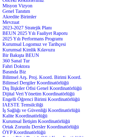
Önceki Rektörlerimiz
Misyon Vizyon
Genel Tanıtım
Akredite Birimler
Mevzuat
2023-2027 Stratejik Planı
BEUN 2025 Yılı Faaliyet Raporu
2025 Yılı Performans Programı
Kurumsal Logomuz ve Tarihçesi
Kurumsal Kimlik Kılavuzu
Bir Bakışta BEUN
360 Sanal Tur
Fahri Doktora
Basında Biz
Bilimsel Arş. Proj. Koord. Birimi Koord.
Bilimsel Dergiler Koordinatörlüğü
Dış İlişkiler Ofisi Genel Koordinatörlüğü
Dijital Veri Yönetim Koordinatörlüğü
Engelli Öğrenci Birimi Koordinatörlüğü
IAESTE Temsilciliği
İş Sağlığı ve Güvenliği Koordinatörlüğü
Kalite Koordinatörlüğü
Kurumsal İletişim Koordinatörlüğü
Ortak Zorunlu Dersler Koordinatörlüğü
ÖYP Koordinatörlüğü