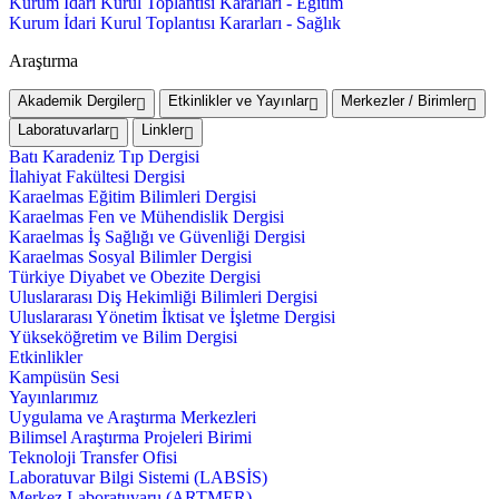
Kurum İdari Kurul Toplantısı Kararları - Eğitim
Kurum İdari Kurul Toplantısı Kararları - Sağlık
Araştırma
Akademik Dergiler
Etkinlikler ve Yayınlar
Merkezler / Birimler
Laboratuvarlar
Linkler
Batı Karadeniz Tıp Dergisi
İlahiyat Fakültesi Dergisi
Karaelmas Eğitim Bilimleri Dergisi
Karaelmas Fen ve Mühendislik Dergisi
Karaelmas İş Sağlığı ve Güvenliği Dergisi
Karaelmas Sosyal Bilimler Dergisi
Türkiye Diyabet ve Obezite Dergisi
Uluslararası Diş Hekimliği Bilimleri Dergisi
Uluslararası Yönetim İktisat ve İşletme Dergisi
Yükseköğretim ve Bilim Dergisi
Etkinlikler
Kampüsün Sesi
Yayınlarımız
Uygulama ve Araştırma Merkezleri
Bilimsel Araştırma Projeleri Birimi
Teknoloji Transfer Ofisi
Laboratuvar Bilgi Sistemi (LABSİS)
Merkez Laboratuvaru (ARTMER)