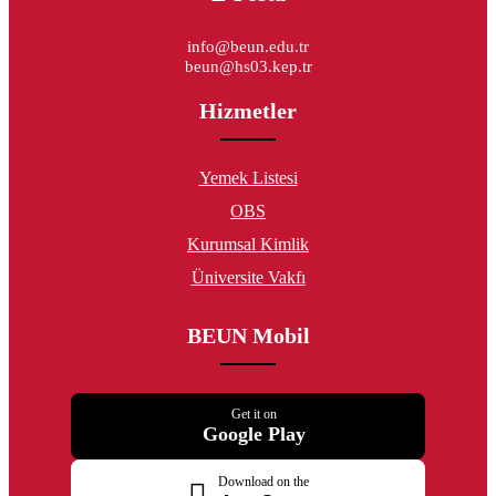
info@beun.edu.tr
beun@hs03.kep.tr
Hizmetler
Yemek Listesi
OBS
Kurumsal Kimlik
Üniversite Vakfı
BEUN Mobil
Get it on
Google Play
Download on the