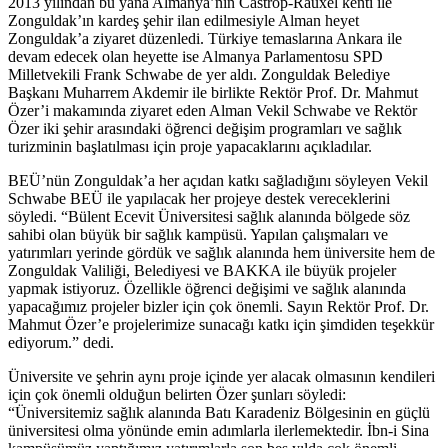
2013 yılından bu yana Almanya’nın Castrop-Rauxel kenti ile
Zonguldak’ın kardeş şehir ilan edilmesiyle Alman heyet
Zonguldak’a ziyaret düzenledi. Türkiye temaslarına Ankara ile
devam edecek olan heyette ise Almanya Parlamentosu SPD
Milletvekili Frank Schwabe de yer aldı. Zonguldak Belediye
Başkanı Muharrem Akdemir ile birlikte Rektör Prof. Dr. Mahmut
Özer’i makamında ziyaret eden Alman Vekil Schwabe ve Rektör
Özer iki şehir arasındaki öğrenci değişim programları ve sağlık
turizminin başlatılması için proje yapacaklarını açıkladılar.
BEÜ’nün Zonguldak’a her açıdan katkı sağladığını söyleyen Vekil
Schwabe BEÜ ile yapılacak her projeye destek vereceklerini
söyledi. “Bülent Ecevit Üniversitesi sağlık alanında bölgede söz
sahibi olan büyük bir sağlık kampüsü. Yapılan çalışmaları ve
yatırımları yerinde gördük ve sağlık alanında hem üniversite hem de
Zonguldak Valiliği, Belediyesi ve BAKKA ile büyük projeler
yapmak istiyoruz. Özellikle öğrenci değişimi ve sağlık alanında
yapacağımız projeler bizler için çok önemli. Sayın Rektör Prof. Dr.
Mahmut Özer’e projelerimize sunacağı katkı için şimdiden teşekkür
ediyorum.” dedi.
Üniversite ve şehrin aynı proje içinde yer alacak olmasının kendileri
için çok önemli olduğun belirten Özer şunları söyledi:
“Üniversitemiz sağlık alanında Batı Karadeniz Bölgesinin en güçlü
üniversitesi olma yönünde emin adımlarla ilerlemektedir. İbn-i Sina