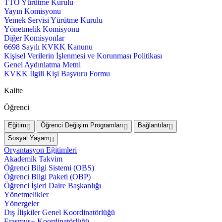
TTO Yürütme Kurulu
Yayın Komisyonu
Yemek Servisi Yürütme Kurulu
Yönetmelik Komisyonu
Diğer Komisyonlar
6698 Sayılı KVKK Kanunu
Kişisel Verilerin İşlenmesi ve Korunması Politikası
Genel Aydınlatma Metni
KVKK İlgili Kişi Başvuru Formu
Kalite
Öğrenci
Eğitim
Öğrenci Değişim Programları
Bağlantılar
Sosyal Yaşam
Oryantasyon Eğitimleri
Akademik Takvim
Öğrenci Bilgi Sistemi (OBS)
Öğrenci Bilgi Paketi (OBP)
Öğrenci İşleri Daire Başkanlığı
Yönetmelikler
Yönergeler
Dış İlişkiler Genel Koordinatörlüğü
Erasmus+ Koordinatörlüğü