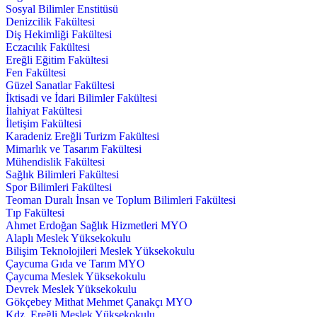
Sosyal Bilimler Enstitüsü
Denizcilik Fakültesi
Diş Hekimliği Fakültesi
Eczacılık Fakültesi
Ereğli Eğitim Fakültesi
Fen Fakültesi
Güzel Sanatlar Fakültesi
İktisadi ve İdari Bilimler Fakültesi
İlahiyat Fakültesi
İletişim Fakültesi
Karadeniz Ereğli Turizm Fakültesi
Mimarlık ve Tasarım Fakültesi
Mühendislik Fakültesi
Sağlık Bilimleri Fakültesi
Spor Bilimleri Fakültesi
Teoman Duralı İnsan ve Toplum Bilimleri Fakültesi
Tıp Fakültesi
Ahmet Erdoğan Sağlık Hizmetleri MYO
Alaplı Meslek Yüksekokulu
Bilişim Teknolojileri Meslek Yüksekokulu
Çaycuma Gıda ve Tarım MYO
Çaycuma Meslek Yüksekokulu
Devrek Meslek Yüksekokulu
Gökçebey Mithat Mehmet Çanakçı MYO
Kdz. Ereğli Meslek Yüksekokulu