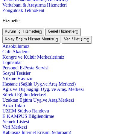
Veritabanı & Araştırma Hizmetleri
Zonguldak Teknokent
Hizmetler
Kurum İçi Hizmetler
Genel Hizmetler
Kolay Erişim Hizmet Menüsü
Veri / İletişim
Anaokulumuz
Cafe Akademi
Kongre ve Kültür Merkezlerimiz
Lojmanlar
Personel E-Posta Servisi
Sosyal Tesisler
Yüzme Havuzu
Hastane (Sağlık Uyg.ve Araş.Merkezi)
Ağız ve Diş Sağlığı Uyg. ve Araş. Merkezi
Sürekli Eğitim Merkezi
Uzaktan Eğitim Uyg.ve Araş.Merkezi
Arıza Takip
UZEM Stüdyo Randevu
E-KAMPÜS Bilgilendirme
Yemek Listesi
Veri Merkezi
Kablosuz İnternet Erişimi (eduroam)