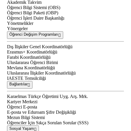
Akademik Takvim
Öğrenci Bilgi Sistemi (OBS)
Öğrenci Bilgi Paketi (OBP)
Öğrenci İşleri Daire Başkanlığı
Yönetmelikler
Yönergeler
Öğrenci Değişim Programları
Dış İlişkiler Genel Koordinatörlüğü
Erasmus+ Koordinatörlüğü
Farabi Koordinatörlüğü
Uluslararası Öğrenci Birimi
Mevlana Koordinatörlüğü
Uluslararası İlişkiler Koordinatörlüğü
IAESTE Temsilciliği
Bağlantılar
Karaelmas Türkçe Öğretimi Uyg. Arş. Mrk.
Kariyer Merkezi
Öğrenci E-posta
E-posta ve Eduroam Şifre Değişikliği
Mezun Bilgi Sistemi
Öğrenciler İçin Sıkça Sorulan Sorular (SSS)
Sosyal Yaşam