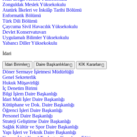
Zonguldak Meslek Yüksekokulu
Atatürk İlkeleri ve İnkılâp Tarihi Bölümü
Enformatik Bölümü
Türk Dili Bölümü
Çaycuma Sivil Havacılık Yüksekokulu
Devlet Konservatuvarı
Uygulamalı Bilimler Yüksekokulu
Yabancı Diller Yüksekokulu
İdari
İdari Birimler
Daire Başkanlıkları
KİK Kararları
Döner Sermaye İşletmesi Müdürlüğü
Genel Sekreterlik
Hukuk Müşavirliği
İç Denetim Birimi
Bilgi İşlem Daire Başkanlığı
İdari Mali İşler Daire Başkanlığı
Kütüphane ve Dok. Daire Başkanlığı
Öğrenci İşleri Daire Başkanlığı
Personel Daire Başkanlığı
Strateji Geliştirme Daire Başkanlığı
Sağlık Kültür ve Spor Daire Başkanlığı
Yapı İşleri ve Teknik Daire Başkanlığı