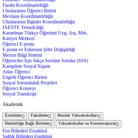
Farabi Koordinatörlüğü
Uluslararası Öğrenci Birimi
Mevlana Koordinatörlüğü
Uluslararası İlişkiler Koordinatörlüğü
IAESTE Temsilciliği
Karaelmas Türkçe Öğretimi Uyg. Arş. Mrk.
Kariyer Merkezi
Öğrenci E-posta
E-posta ve Eduroam Şifre Değişikliği
Mezun Bilgi Sistemi
Öğrenciler İçin Sıkça Sorulan Sorular (SSS)
Kampüste Sosyal Yaşam
Aday Öğrenci
Engelli Öğrenci Birimi
Sosyal Sorumluluk Projeleri
Öğrenci Konseyi
Sosyal Transkript
Akademik
Enstitüler
Fakülteler
Meslek Yüksekokulları
Rektörlüğe Bağlı Birimler
Yüksekokullar ve Konservatuvar
Fen Bilimleri Enstitüsü
Sağlık Bilimleri Enstitüsü