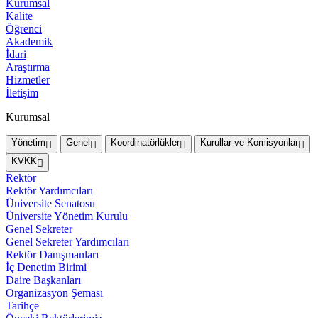
Kurumsal
Kalite
Öğrenci
Akademik
İdari
Araştırma
Hizmetler
İletişim
Kurumsal
Yönetim
Genel
Koordinatörlükler
Kurullar ve Komisyonlar
KVKK
Rektör
Rektör Yardımcıları
Üniversite Senatosu
Üniversite Yönetim Kurulu
Genel Sekreter
Genel Sekreter Yardımcıları
Rektör Danışmanları
İç Denetim Birimi
Daire Başkanları
Organizasyon Şeması
Tarihçe