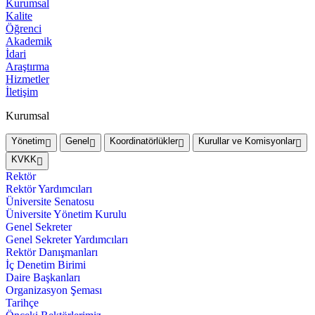
Kurumsal
Kalite
Öğrenci
Akademik
İdari
Araştırma
Hizmetler
İletişim
Kurumsal
Yönetim
Genel
Koordinatörlükler
Kurullar ve Komisyonlar
KVKK
Rektör
Rektör Yardımcıları
Üniversite Senatosu
Üniversite Yönetim Kurulu
Genel Sekreter
Genel Sekreter Yardımcıları
Rektör Danışmanları
İç Denetim Birimi
Daire Başkanları
Organizasyon Şeması
Tarihçe