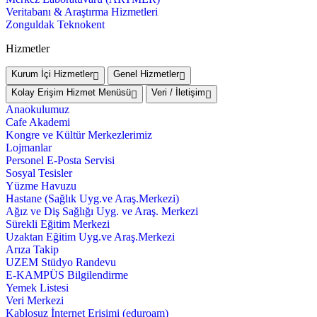
Veritabanı & Araştırma Hizmetleri
Zonguldak Teknokent
Hizmetler
Kurum İçi Hizmetler
Genel Hizmetler
Kolay Erişim Hizmet Menüsü
Veri / İletişim
Anaokulumuz
Cafe Akademi
Kongre ve Kültür Merkezlerimiz
Lojmanlar
Personel E-Posta Servisi
Sosyal Tesisler
Yüzme Havuzu
Hastane (Sağlık Uyg.ve Araş.Merkezi)
Ağız ve Diş Sağlığı Uyg. ve Araş. Merkezi
Sürekli Eğitim Merkezi
Uzaktan Eğitim Uyg.ve Araş.Merkezi
Arıza Takip
UZEM Stüdyo Randevu
E-KAMPÜS Bilgilendirme
Yemek Listesi
Veri Merkezi
Kablosuz İnternet Erişimi (eduroam)