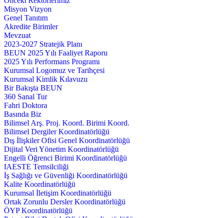
Önceki Rektörlerimiz
Misyon Vizyon
Genel Tanıtım
Akredite Birimler
Mevzuat
2023-2027 Stratejik Planı
BEUN 2025 Yılı Faaliyet Raporu
2025 Yılı Performans Programı
Kurumsal Logomuz ve Tarihçesi
Kurumsal Kimlik Kılavuzu
Bir Bakışta BEUN
360 Sanal Tur
Fahri Doktora
Basında Biz
Bilimsel Arş. Proj. Koord. Birimi Koord.
Bilimsel Dergiler Koordinatörlüğü
Dış İlişkiler Ofisi Genel Koordinatörlüğü
Dijital Veri Yönetim Koordinatörlüğü
Engelli Öğrenci Birimi Koordinatörlüğü
IAESTE Temsilciliği
İş Sağlığı ve Güvenliği Koordinatörlüğü
Kalite Koordinatörlüğü
Kurumsal İletişim Koordinatörlüğü
Ortak Zorunlu Dersler Koordinatörlüğü
ÖYP Koordinatörlüğü