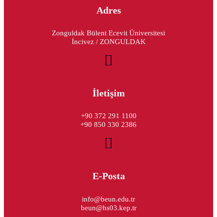
Adres
Zonguldak Bülent Ecevit Üniversitesi
İncivez / ZONGULDAK
İletişim
+90 372 291 1100
+90 850 330 2386
E-Posta
info@beun.edu.tr
beun@hs03.kep.tr