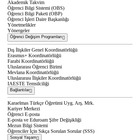
Akademik Takvim
Öğrenci Bilgi Sistemi (OBS)
Öğrenci Bilgi Paketi (OBP)
Öğrenci İşleri Daire Başkanlığı
Yönetmelikler
Yönergeler
Öğrenci Değişim Programları
Dış İlişkiler Genel Koordinatörlüğü
Erasmus+ Koordinatörlüğü
Farabi Koordinatörlüğü
Uluslararası Öğrenci Birimi
Mevlana Koordinatörlüğü
Uluslararası İlişkiler Koordinatörlüğü
IAESTE Temsilciliği
Bağlantılar
Karaelmas Türkçe Öğretimi Uyg. Arş. Mrk.
Kariyer Merkezi
Öğrenci E-posta
E-posta ve Eduroam Şifre Değişikliği
Mezun Bilgi Sistemi
Öğrenciler İçin Sıkça Sorulan Sorular (SSS)
Sosyal Yaşam