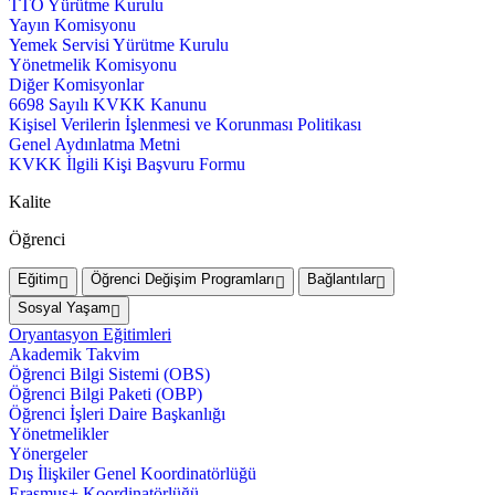
TTO Yürütme Kurulu
Yayın Komisyonu
Yemek Servisi Yürütme Kurulu
Yönetmelik Komisyonu
Diğer Komisyonlar
6698 Sayılı KVKK Kanunu
Kişisel Verilerin İşlenmesi ve Korunması Politikası
Genel Aydınlatma Metni
KVKK İlgili Kişi Başvuru Formu
Kalite
Öğrenci
Eğitim
Öğrenci Değişim Programları
Bağlantılar
Sosyal Yaşam
Oryantasyon Eğitimleri
Akademik Takvim
Öğrenci Bilgi Sistemi (OBS)
Öğrenci Bilgi Paketi (OBP)
Öğrenci İşleri Daire Başkanlığı
Yönetmelikler
Yönergeler
Dış İlişkiler Genel Koordinatörlüğü
Erasmus+ Koordinatörlüğü