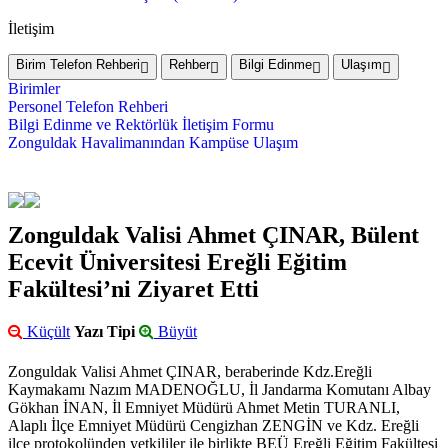
İletişim
Birim Telefon Rehberi
Rehber
Bilgi Edinme
Ulaşım
Birimler
Personel Telefon Rehberi
Bilgi Edinme ve Rektörlük İletişim Formu
Zonguldak Havalimanından Kampüse Ulaşım
Zonguldak Valisi Ahmet ÇINAR, Bülent
Ecevit Üniversitesi Ereğli Eğitim
Fakültesi’ni Ziyaret Etti
Küçült
Yazı Tipi
Büyüt
Zonguldak Valisi Ahmet ÇINAR, beraberinde Kdz.Ereğli
Kaymakamı Nazım MADENOĞLU, İl Jandarma Komutanı Albay
Gökhan İNAN, İl Emniyet Müdürü Ahmet Metin TURANLI,
Alaplı İlçe Emniyet Müdürü Cengizhan ZENGİN ve Kdz. Ereğli
ilçe protokolünden yetkililer ile birlikte BEÜ Ereğli Eğitim Fakültesi