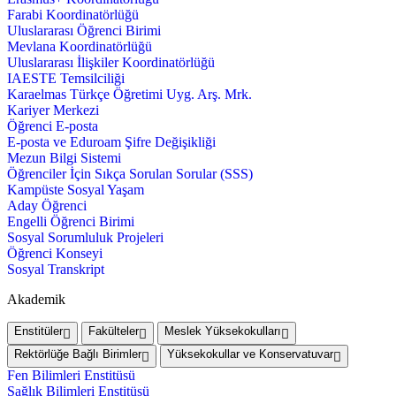
Farabi Koordinatörlüğü
Uluslararası Öğrenci Birimi
Mevlana Koordinatörlüğü
Uluslararası İlişkiler Koordinatörlüğü
IAESTE Temsilciliği
Karaelmas Türkçe Öğretimi Uyg. Arş. Mrk.
Kariyer Merkezi
Öğrenci E-posta
E-posta ve Eduroam Şifre Değişikliği
Mezun Bilgi Sistemi
Öğrenciler İçin Sıkça Sorulan Sorular (SSS)
Kampüste Sosyal Yaşam
Aday Öğrenci
Engelli Öğrenci Birimi
Sosyal Sorumluluk Projeleri
Öğrenci Konseyi
Sosyal Transkript
Akademik
Enstitüler
Fakülteler
Meslek Yüksekokulları
Rektörlüğe Bağlı Birimler
Yüksekokullar ve Konservatuvar
Fen Bilimleri Enstitüsü
Sağlık Bilimleri Enstitüsü