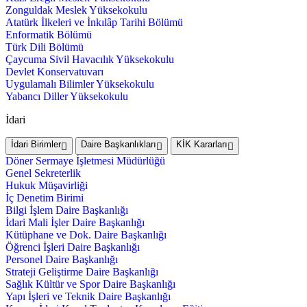
Zonguldak Meslek Yüksekokulu
Atatürk İlkeleri ve İnkılâp Tarihi Bölümü
Enformatik Bölümü
Türk Dili Bölümü
Çaycuma Sivil Havacılık Yüksekokulu
Devlet Konservatuvarı
Uygulamalı Bilimler Yüksekokulu
Yabancı Diller Yüksekokulu
İdari
İdari Birimler
Daire Başkanlıkları
KİK Kararları
Döner Sermaye İşletmesi Müdürlüğü
Genel Sekreterlik
Hukuk Müşavirliği
İç Denetim Birimi
Bilgi İşlem Daire Başkanlığı
İdari Mali İşler Daire Başkanlığı
Kütüphane ve Dok. Daire Başkanlığı
Öğrenci İşleri Daire Başkanlığı
Personel Daire Başkanlığı
Strateji Geliştirme Daire Başkanlığı
Sağlık Kültür ve Spor Daire Başkanlığı
Yapı İşleri ve Teknik Daire Başkanlığı