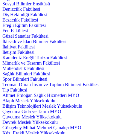
Sosyal Bilimler Enstitüsü
Denizcilik Fakültesi
Diş Hekimliği Fakültesi
Eczacılık Fakültesi
Ereğli Eğitim Fakültesi
Fen Fakültesi
Güzel Sanatlar Fakültesi
İktisadi ve İdari Bilimler Fakültesi
İlahiyat Fakültesi
İletişim Fakültesi
Karadeniz Ereğli Turizm Fakültesi
Mimarlık ve Tasarım Fakültesi
Mühendislik Fakültesi
Sağlık Bilimleri Fakültesi
Spor Bilimleri Fakültesi
Teoman Duralı İnsan ve Toplum Bilimleri Fakültesi
Tıp Fakültesi
Ahmet Erdoğan Sağlık Hizmetleri MYO
Alaplı Meslek Yüksekokulu
Bilişim Teknolojileri Meslek Yüksekokulu
Çaycuma Gıda ve Tarım MYO
Çaycuma Meslek Yüksekokulu
Devrek Meslek Yüksekokulu
Gökçebey Mithat Mehmet Çanakçı MYO
Kdz. Ereğli Meslek Yüksekokulu