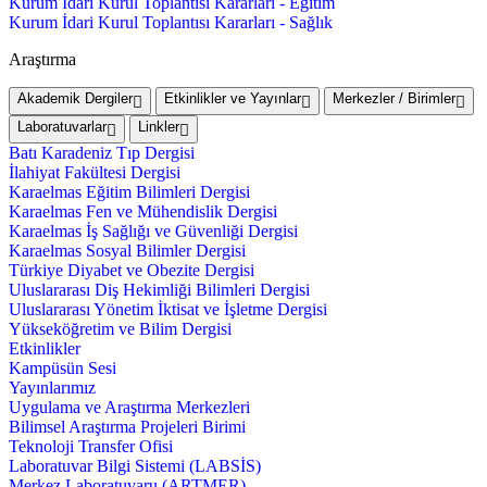
Kurum İdari Kurul Toplantısı Kararları - Eğitim
Kurum İdari Kurul Toplantısı Kararları - Sağlık
Araştırma
Akademik Dergiler
Etkinlikler ve Yayınlar
Merkezler / Birimler
Laboratuvarlar
Linkler
Batı Karadeniz Tıp Dergisi
İlahiyat Fakültesi Dergisi
Karaelmas Eğitim Bilimleri Dergisi
Karaelmas Fen ve Mühendislik Dergisi
Karaelmas İş Sağlığı ve Güvenliği Dergisi
Karaelmas Sosyal Bilimler Dergisi
Türkiye Diyabet ve Obezite Dergisi
Uluslararası Diş Hekimliği Bilimleri Dergisi
Uluslararası Yönetim İktisat ve İşletme Dergisi
Yükseköğretim ve Bilim Dergisi
Etkinlikler
Kampüsün Sesi
Yayınlarımız
Uygulama ve Araştırma Merkezleri
Bilimsel Araştırma Projeleri Birimi
Teknoloji Transfer Ofisi
Laboratuvar Bilgi Sistemi (LABSİS)
Merkez Laboratuvaru (ARTMER)