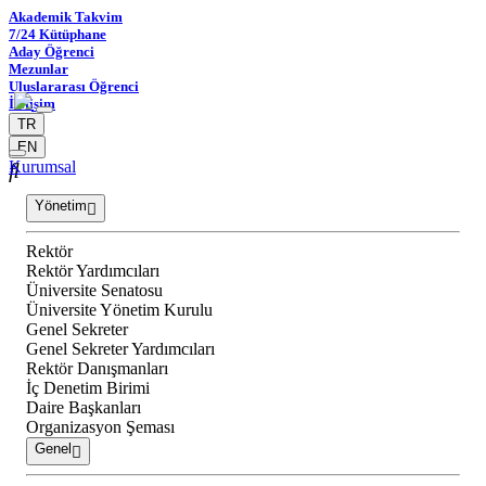
Akademik Takvim
7/24 Kütüphane
Aday Öğrenci
Mezunlar
Uluslararası Öğrenci
İletişim
TR
EN
Kurumsal
Yönetim
Rektör
Rektör Yardımcıları
Üniversite Senatosu
Üniversite Yönetim Kurulu
Genel Sekreter
Genel Sekreter Yardımcıları
Rektör Danışmanları
İç Denetim Birimi
Daire Başkanları
Organizasyon Şeması
Genel