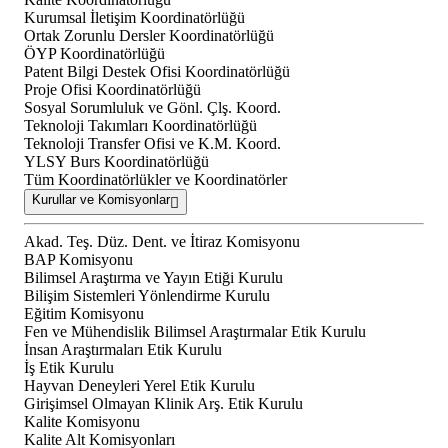
Kurumsal İletişim Koordinatörlüğü
Ortak Zorunlu Dersler Koordinatörlüğü
ÖYP Koordinatörlüğü
Patent Bilgi Destek Ofisi Koordinatörlüğü
Proje Ofisi Koordinatörlüğü
Sosyal Sorumluluk ve Gönl. Çlş. Koord.
Teknoloji Takımları Koordinatörlüğü
Teknoloji Transfer Ofisi ve K.M. Koord.
YLSY Burs Koordinatörlüğü
Tüm Koordinatörlükler ve Koordinatörler
Kurullar ve Komisyonlar
Akad. Teş. Düz. Dent. ve İtiraz Komisyonu
BAP Komisyonu
Bilimsel Araştırma ve Yayın Etiği Kurulu
Bilişim Sistemleri Yönlendirme Kurulu
Eğitim Komisyonu
Fen ve Mühendislik Bilimsel Araştırmalar Etik Kurulu
İnsan Araştırmaları Etik Kurulu
İş Etik Kurulu
Hayvan Deneyleri Yerel Etik Kurulu
Girişimsel Olmayan Klinik Arş. Etik Kurulu
Kalite Komisyonu
Kalite Alt Komisyonları