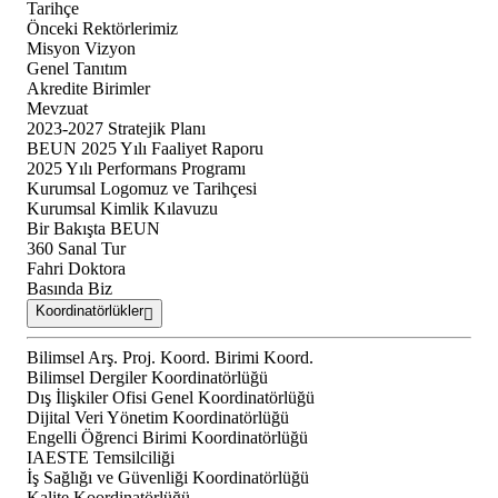
Tarihçe
Önceki Rektörlerimiz
Misyon Vizyon
Genel Tanıtım
Akredite Birimler
Mevzuat
2023-2027 Stratejik Planı
BEUN 2025 Yılı Faaliyet Raporu
2025 Yılı Performans Programı
Kurumsal Logomuz ve Tarihçesi
Kurumsal Kimlik Kılavuzu
Bir Bakışta BEUN
360 Sanal Tur
Fahri Doktora
Basında Biz
Koordinatörlükler
Bilimsel Arş. Proj. Koord. Birimi Koord.
Bilimsel Dergiler Koordinatörlüğü
Dış İlişkiler Ofisi Genel Koordinatörlüğü
Dijital Veri Yönetim Koordinatörlüğü
Engelli Öğrenci Birimi Koordinatörlüğü
IAESTE Temsilciliği
İş Sağlığı ve Güvenliği Koordinatörlüğü
Kalite Koordinatörlüğü