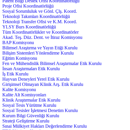
Patent Bilgi Destek Ofisi Koordinatörlüğü
Proje Ofisi Koordinatörlüğü
Sosyal Sorumluluk ve Gönl. Çlş. Koord.
Teknoloji Takımları Koordinatörlüğü
Teknoloji Transfer Ofisi ve K.M. Koord.
YLSY Burs Koordinatörlüğü
Tüm Koordinatörlükler ve Koordinatörler
Akad. Teş. Düz. Dent. ve İtiraz Komisyonu
BAP Komisyonu
Bilimsel Araştırma ve Yayın Etiği Kurulu
Bilişim Sistemleri Yönlendirme Kurulu
Eğitim Komisyonu
Fen ve Mühendislik Bilimsel Araştırmalar Etik Kurulu
İnsan Araştırmaları Etik Kurulu
İş Etik Kurulu
Hayvan Deneyleri Yerel Etik Kurulu
Girişimsel Olmayan Klinik Arş. Etik Kurulu
Kalite Komisyonu
Kalite Alt Komisyonları
Klinik Araştırmalar Etik Kurulu
Sosyal Tesis Yürütme Kurulu
Sosyal Tesisler İşletmesi Denetim Kurulu
Kurum Bilgi Güvenliği Kurulu
Strateji Geliştirme Kurulu
Sınai Mülkiyet Hakları Değerlendirme Kurulu