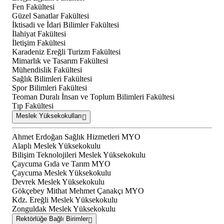
Fen Fakültesi
Güzel Sanatlar Fakültesi
İktisadi ve İdari Bilimler Fakültesi
İlahiyat Fakültesi
İletişim Fakültesi
Karadeniz Ereğli Turizm Fakültesi
Mimarlık ve Tasarım Fakültesi
Mühendislik Fakültesi
Sağlık Bilimleri Fakültesi
Spor Bilimleri Fakültesi
Teoman Duralı İnsan ve Toplum Bilimleri Fakültesi
Tıp Fakültesi
Meslek Yüksekokulları
Ahmet Erdoğan Sağlık Hizmetleri MYO
Alaplı Meslek Yüksekokulu
Bilişim Teknolojileri Meslek Yüksekokulu
Çaycuma Gıda ve Tarım MYO
Çaycuma Meslek Yüksekokulu
Devrek Meslek Yüksekokulu
Gökçebey Mithat Mehmet Çanakçı MYO
Kdz. Ereğli Meslek Yüksekokulu
Zonguldak Meslek Yüksekokulu
Rektörlüğe Bağlı Birimler