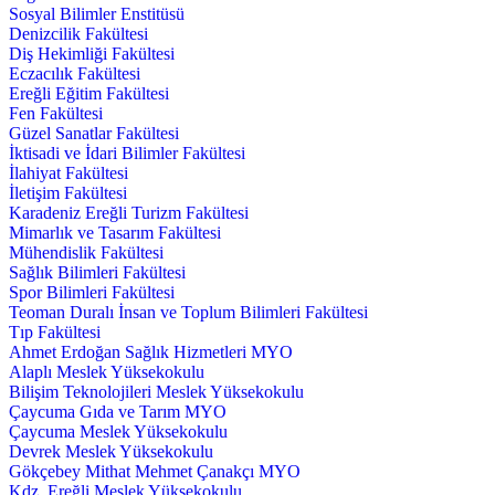
Sosyal Bilimler Enstitüsü
Denizcilik Fakültesi
Diş Hekimliği Fakültesi
Eczacılık Fakültesi
Ereğli Eğitim Fakültesi
Fen Fakültesi
Güzel Sanatlar Fakültesi
İktisadi ve İdari Bilimler Fakültesi
İlahiyat Fakültesi
İletişim Fakültesi
Karadeniz Ereğli Turizm Fakültesi
Mimarlık ve Tasarım Fakültesi
Mühendislik Fakültesi
Sağlık Bilimleri Fakültesi
Spor Bilimleri Fakültesi
Teoman Duralı İnsan ve Toplum Bilimleri Fakültesi
Tıp Fakültesi
Ahmet Erdoğan Sağlık Hizmetleri MYO
Alaplı Meslek Yüksekokulu
Bilişim Teknolojileri Meslek Yüksekokulu
Çaycuma Gıda ve Tarım MYO
Çaycuma Meslek Yüksekokulu
Devrek Meslek Yüksekokulu
Gökçebey Mithat Mehmet Çanakçı MYO
Kdz. Ereğli Meslek Yüksekokulu