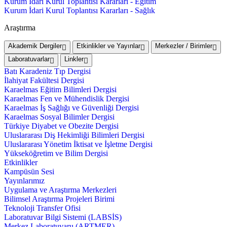
Kurum İdari Kurul Toplantısı Kararları - Eğitim
Kurum İdari Kurul Toplantısı Kararları - Sağlık
Araştırma
Akademik Dergiler
Etkinlikler ve Yayınlar
Merkezler / Birimler
Laboratuvarlar
Linkler
Batı Karadeniz Tıp Dergisi
İlahiyat Fakültesi Dergisi
Karaelmas Eğitim Bilimleri Dergisi
Karaelmas Fen ve Mühendislik Dergisi
Karaelmas İş Sağlığı ve Güvenliği Dergisi
Karaelmas Sosyal Bilimler Dergisi
Türkiye Diyabet ve Obezite Dergisi
Uluslararası Diş Hekimliği Bilimleri Dergisi
Uluslararası Yönetim İktisat ve İşletme Dergisi
Yükseköğretim ve Bilim Dergisi
Etkinlikler
Kampüsün Sesi
Yayınlarımız
Uygulama ve Araştırma Merkezleri
Bilimsel Araştırma Projeleri Birimi
Teknoloji Transfer Ofisi
Laboratuvar Bilgi Sistemi (LABSİS)
Merkez Laboratuvaru (ARTMER)