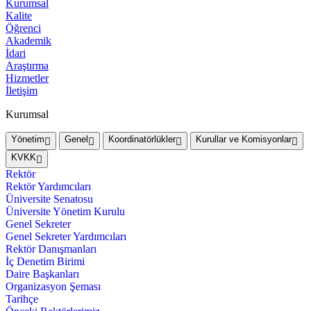
Kurumsal
Kalite
Öğrenci
Akademik
İdari
Araştırma
Hizmetler
İletişim
Kurumsal
Yönetim
Genel
Koordinatörlükler
Kurullar ve Komisyonlar
KVKK
Rektör
Rektör Yardımcıları
Üniversite Senatosu
Üniversite Yönetim Kurulu
Genel Sekreter
Genel Sekreter Yardımcıları
Rektör Danışmanları
İç Denetim Birimi
Daire Başkanları
Organizasyon Şeması
Tarihçe