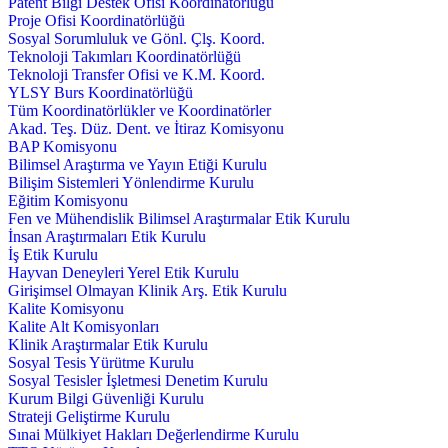
Patent Bilgi Destek Ofisi Koordinatörlüğü
Proje Ofisi Koordinatörlüğü
Sosyal Sorumluluk ve Gönl. Çlş. Koord.
Teknoloji Takımları Koordinatörlüğü
Teknoloji Transfer Ofisi ve K.M. Koord.
YLSY Burs Koordinatörlüğü
Tüm Koordinatörlükler ve Koordinatörler
Akad. Teş. Düz. Dent. ve İtiraz Komisyonu
BAP Komisyonu
Bilimsel Araştırma ve Yayın Etiği Kurulu
Bilişim Sistemleri Yönlendirme Kurulu
Eğitim Komisyonu
Fen ve Mühendislik Bilimsel Araştırmalar Etik Kurulu
İnsan Araştırmaları Etik Kurulu
İş Etik Kurulu
Hayvan Deneyleri Yerel Etik Kurulu
Girişimsel Olmayan Klinik Arş. Etik Kurulu
Kalite Komisyonu
Kalite Alt Komisyonları
Klinik Araştırmalar Etik Kurulu
Sosyal Tesis Yürütme Kurulu
Sosyal Tesisler İşletmesi Denetim Kurulu
Kurum Bilgi Güvenliği Kurulu
Strateji Geliştirme Kurulu
Sınai Mülkiyet Hakları Değerlendirme Kurulu