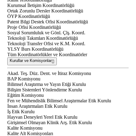
Kurumsal İletişim Koordinatörlüğü
Ortak Zorunlu Dersler Koordinatörlüğü
ÖYP Koordinatörlüğü
Patent Bilgi Destek Ofisi Koordinatörlüğü
Proje Ofisi Koordinatörlüğü
Sosyal Sorumluluk ve Gönl. Çlş. Koord.
Teknoloji Takımları Koordinatörlüğü
Teknoloji Transfer Ofisi ve K.M. Koord.
YLSY Burs Koordinatörlüğü
Tüm Koordinatörlükler ve Koordinatörler
Kurullar ve Komisyonlar
Akad. Teş. Düz. Dent. ve İtiraz Komisyonu
BAP Komisyonu
Bilimsel Araştırma ve Yayın Etiği Kurulu
Bilişim Sistemleri Yönlendirme Kurulu
Eğitim Komisyonu
Fen ve Mühendislik Bilimsel Araştırmalar Etik Kurulu
İnsan Araştırmaları Etik Kurulu
İş Etik Kurulu
Hayvan Deneyleri Yerel Etik Kurulu
Girişimsel Olmayan Klinik Arş. Etik Kurulu
Kalite Komisyonu
Kalite Alt Komisyonları