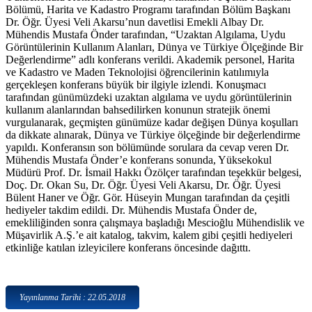
Bölümü, Harita ve Kadastro Programı tarafından Bölüm Başkanı
Dr. Öğr. Üyesi Veli Akarsu’nun davetlisi Emekli Albay Dr.
Mühendis Mustafa Önder tarafından, “Uzaktan Algılama, Uydu
Görüntülerinin Kullanım Alanları, Dünya ve Türkiye Ölçeğinde Bir
Değerlendirme” adlı konferans verildi. Akademik personel, Harita
ve Kadastro ve Maden Teknolojisi öğrencilerinin katılımıyla
gerçekleşen konferans büyük bir ilgiyle izlendi. Konuşmacı
tarafından günümüzdeki uzaktan algılama ve uydu görüntülerinin
kullanım alanlarından bahsedilirken konunun stratejik önemi
vurgulanarak, geçmişten günümüze kadar değişen Dünya koşulları
da dikkate alınarak, Dünya ve Türkiye ölçeğinde bir değerlendirme
yapıldı. Konferansın son bölümünde sorulara da cevap veren Dr.
Mühendis Mustafa Önder’e konferans sonunda, Yüksekokul
Müdürü Prof. Dr. İsmail Hakkı Özölçer tarafından teşekkür belgesi,
Doç. Dr. Okan Su, Dr. Öğr. Üyesi Veli Akarsu, Dr. Öğr. Üyesi
Bülent Haner ve Öğr. Gör. Hüseyin Mungan tarafından da çeşitli
hediyeler takdim edildi. Dr. Mühendis Mustafa Önder de,
emekliliğinden sonra çalışmaya başladığı Mescioğlu Mühendislik ve
Müşavirlik A.Ş.’e ait katalog, takvim, kalem gibi çeşitli hediyeleri
etkinliğe katılan izleyicilere konferans öncesinde dağıttı.
Yayınlanma Tarihi : 22.05.2018