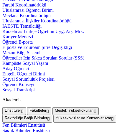
Farabi Koordinatörlüğü
Uluslararası Öğrenci Birimi
Mevlana Koordinatörlüğü
Uluslararası İlişkiler Koordinatörlüğü
IAESTE Temsilciliği
Karaelmas Türkçe Öğretimi Uyg. Arş. Mrk.
Kariyer Merkezi
Öğrenci E-posta
E-posta ve Eduroam Şifre Değişikliği
Mezun Bilgi Sistemi
Öğrenciler İçin Sıkça Sorulan Sorular (SSS)
Kampüste Sosyal Yaşam
Aday Öğrenci
Engelli Öğrenci Birimi
Sosyal Sorumluluk Projeleri
Öğrenci Konseyi
Sosyal Transkript
Akademik
Enstitüler
Fakülteler
Meslek Yüksekokulları
Rektörlüğe Bağlı Birimler
Yüksekokullar ve Konservatuvar
Fen Bilimleri Enstitüsü
Sağlık Bilimleri Enstitüsü