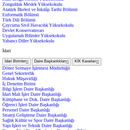
Zonguldak Meslek Yüksekokulu
Atatürk İlkeleri ve İnkılâp Tarihi Bölümü
Enformatik Bölümü
Türk Dili Bölümü
Çaycuma Sivil Havacılık Yüksekokulu
Devlet Konservatuvarı
Uygulamalı Bilimler Yüksekokulu
Yabancı Diller Yüksekokulu
İdari
İdari Birimler
Daire Başkanlıkları
KİK Kararları
Döner Sermaye İşletmesi Müdürlüğü
Genel Sekreterlik
Hukuk Müşavirliği
İç Denetim Birimi
Bilgi İşlem Daire Başkanlığı
İdari Mali İşler Daire Başkanlığı
Kütüphane ve Dok. Daire Başkanlığı
Öğrenci İşleri Daire Başkanlığı
Personel Daire Başkanlığı
Strateji Geliştirme Daire Başkanlığı
Sağlık Kültür ve Spor Daire Başkanlığı
Yapı İşleri ve Teknik Daire Başkanlığı