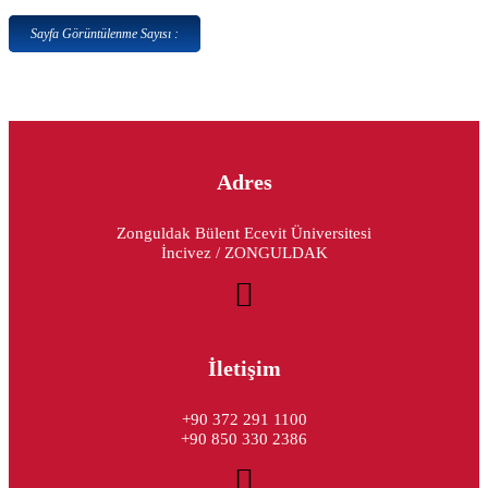
Sayfa Görüntülenme Sayısı :
Adres
Zonguldak Bülent Ecevit Üniversitesi
İncivez / ZONGULDAK
İletişim
+90 372 291 1100
+90 850 330 2386