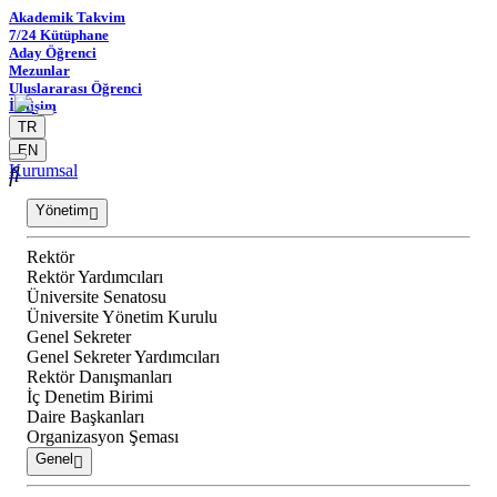
Akademik Takvim
7/24 Kütüphane
Aday Öğrenci
Mezunlar
Uluslararası Öğrenci
İletişim
TR
EN
Kurumsal
Yönetim
Rektör
Rektör Yardımcıları
Üniversite Senatosu
Üniversite Yönetim Kurulu
Genel Sekreter
Genel Sekreter Yardımcıları
Rektör Danışmanları
İç Denetim Birimi
Daire Başkanları
Organizasyon Şeması
Genel