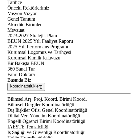
Tarihçe
Önceki Rektörlerimiz
Misyon Vizyon
Genel Tanıtım
Akredite Birimler
Mevzuat
2023-2027 Stratejik Planı
BEUN 2025 Yılı Faaliyet Raporu
2025 Yılı Performans Programı
Kurumsal Logomuz ve Tarihçesi
Kurumsal Kimlik Kılavuzu
Bir Bakışta BEUN
360 Sanal Tur
Fahri Doktora
Basında Biz
Koordinatörlükler
Bilimsel Arş. Proj. Koord. Birimi Koord.
Bilimsel Dergiler Koordinatörlüğü
Dış İlişkiler Ofisi Genel Koordinatörlüğü
Dijital Veri Yönetim Koordinatörlüğü
Engelli Öğrenci Birimi Koordinatörlüğü
IAESTE Temsilciliği
İş Sağlığı ve Güvenliği Koordinatörlüğü
Kalite Koordinatörlüğü