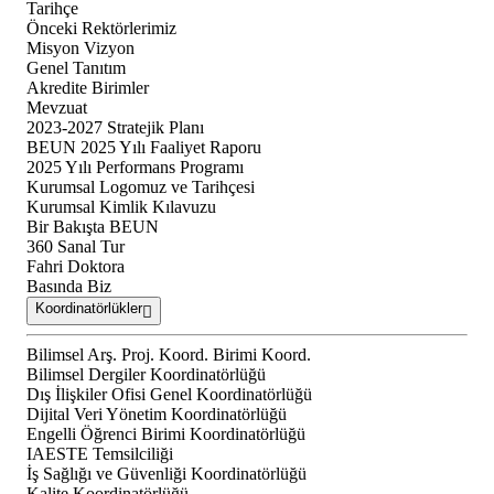
Tarihçe
Önceki Rektörlerimiz
Misyon Vizyon
Genel Tanıtım
Akredite Birimler
Mevzuat
2023-2027 Stratejik Planı
BEUN 2025 Yılı Faaliyet Raporu
2025 Yılı Performans Programı
Kurumsal Logomuz ve Tarihçesi
Kurumsal Kimlik Kılavuzu
Bir Bakışta BEUN
360 Sanal Tur
Fahri Doktora
Basında Biz
Koordinatörlükler
Bilimsel Arş. Proj. Koord. Birimi Koord.
Bilimsel Dergiler Koordinatörlüğü
Dış İlişkiler Ofisi Genel Koordinatörlüğü
Dijital Veri Yönetim Koordinatörlüğü
Engelli Öğrenci Birimi Koordinatörlüğü
IAESTE Temsilciliği
İş Sağlığı ve Güvenliği Koordinatörlüğü
Kalite Koordinatörlüğü