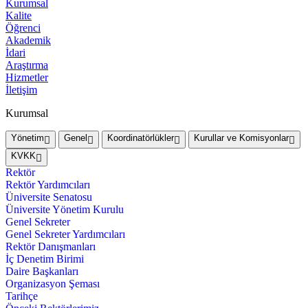
Kurumsal
Kalite
Öğrenci
Akademik
İdari
Araştırma
Hizmetler
İletişim
Kurumsal
Yönetim
Genel
Koordinatörlükler
Kurullar ve Komisyonlar
KVKK
Rektör
Rektör Yardımcıları
Üniversite Senatosu
Üniversite Yönetim Kurulu
Genel Sekreter
Genel Sekreter Yardımcıları
Rektör Danışmanları
İç Denetim Birimi
Daire Başkanları
Organizasyon Şeması
Tarihçe