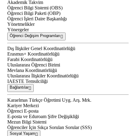
Akademik Takvim
Öğrenci Bilgi Sistemi (OBS)
Öğrenci Bilgi Paketi (OBP)
Öğrenci İşleri Daire Başkanlığı
Yönetmelikler
Yönergeler
Öğrenci Değişim Programları
Dış İlişkiler Genel Koordinatörlüğü
Erasmus+ Koordinatörlüğü
Farabi Koordinatörlüğü
Uluslararası Öğrenci Birimi
Mevlana Koordinatörlüğü
Uluslararası İlişkiler Koordinatörlüğü
IAESTE Temsilciliği
Bağlantılar
Karaelmas Türkçe Öğretimi Uyg. Arş. Mrk.
Kariyer Merkezi
Öğrenci E-posta
E-posta ve Eduroam Şifre Değişikliği
Mezun Bilgi Sistemi
Öğrenciler İçin Sıkça Sorulan Sorular (SSS)
Sosyal Yaşam