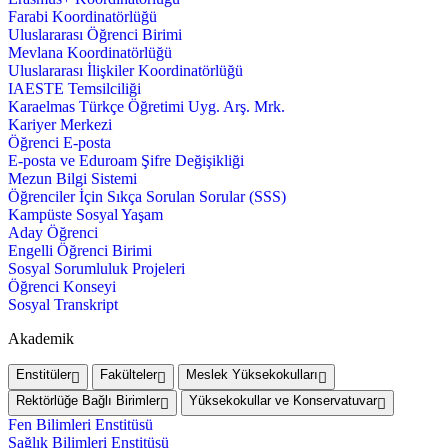
Farabi Koordinatörlüğü
Uluslararası Öğrenci Birimi
Mevlana Koordinatörlüğü
Uluslararası İlişkiler Koordinatörlüğü
IAESTE Temsilciliği
Karaelmas Türkçe Öğretimi Uyg. Arş. Mrk.
Kariyer Merkezi
Öğrenci E-posta
E-posta ve Eduroam Şifre Değişikliği
Mezun Bilgi Sistemi
Öğrenciler İçin Sıkça Sorulan Sorular (SSS)
Kampüste Sosyal Yaşam
Aday Öğrenci
Engelli Öğrenci Birimi
Sosyal Sorumluluk Projeleri
Öğrenci Konseyi
Sosyal Transkript
Akademik
Enstitüler
Fakülteler
Meslek Yüksekokulları
Rektörlüğe Bağlı Birimler
Yüksekokullar ve Konservatuvar
Fen Bilimleri Enstitüsü
Sağlık Bilimleri Enstitüsü