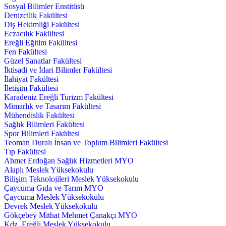
Sosyal Bilimler Enstitüsü
Denizcilik Fakültesi
Diş Hekimliği Fakültesi
Eczacılık Fakültesi
Ereğli Eğitim Fakültesi
Fen Fakültesi
Güzel Sanatlar Fakültesi
İktisadi ve İdari Bilimler Fakültesi
İlahiyat Fakültesi
İletişim Fakültesi
Karadeniz Ereğli Turizm Fakültesi
Mimarlık ve Tasarım Fakültesi
Mühendislik Fakültesi
Sağlık Bilimleri Fakültesi
Spor Bilimleri Fakültesi
Teoman Duralı İnsan ve Toplum Bilimleri Fakültesi
Tıp Fakültesi
Ahmet Erdoğan Sağlık Hizmetleri MYO
Alaplı Meslek Yüksekokulu
Bilişim Teknolojileri Meslek Yüksekokulu
Çaycuma Gıda ve Tarım MYO
Çaycuma Meslek Yüksekokulu
Devrek Meslek Yüksekokulu
Gökçebey Mithat Mehmet Çanakçı MYO
Kdz. Ereğli Meslek Yüksekokulu