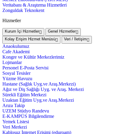
Veritabanı & Araştırma Hizmetleri
Zonguldak Teknokent
Hizmetler
Kurum İçi Hizmetler
Genel Hizmetler
Kolay Erişim Hizmet Menüsü
Veri / İletişim
Anaokulumuz
Cafe Akademi
Kongre ve Kültür Merkezlerimiz
Lojmanlar
Personel E-Posta Servisi
Sosyal Tesisler
Yüzme Havuzu
Hastane (Sağlık Uyg.ve Araş.Merkezi)
Ağız ve Diş Sağlığı Uyg. ve Araş. Merkezi
Sürekli Eğitim Merkezi
Uzaktan Eğitim Uyg.ve Araş.Merkezi
Arıza Takip
UZEM Stüdyo Randevu
E-KAMPÜS Bilgilendirme
Yemek Listesi
Veri Merkezi
Kablosuz İnternet Erişimi (eduroam)