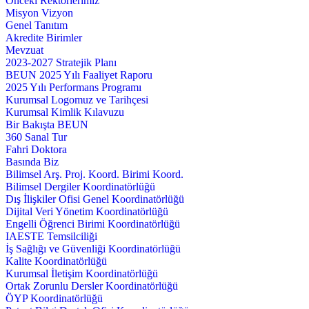
Önceki Rektörlerimiz
Misyon Vizyon
Genel Tanıtım
Akredite Birimler
Mevzuat
2023-2027 Stratejik Planı
BEUN 2025 Yılı Faaliyet Raporu
2025 Yılı Performans Programı
Kurumsal Logomuz ve Tarihçesi
Kurumsal Kimlik Kılavuzu
Bir Bakışta BEUN
360 Sanal Tur
Fahri Doktora
Basında Biz
Bilimsel Arş. Proj. Koord. Birimi Koord.
Bilimsel Dergiler Koordinatörlüğü
Dış İlişkiler Ofisi Genel Koordinatörlüğü
Dijital Veri Yönetim Koordinatörlüğü
Engelli Öğrenci Birimi Koordinatörlüğü
IAESTE Temsilciliği
İş Sağlığı ve Güvenliği Koordinatörlüğü
Kalite Koordinatörlüğü
Kurumsal İletişim Koordinatörlüğü
Ortak Zorunlu Dersler Koordinatörlüğü
ÖYP Koordinatörlüğü