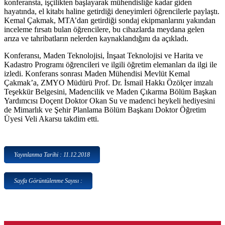
konferansta, işçilikten başlayarak mühendisliğe kadar giden
hayatında, el kitabı haline getirdiği deneyimleri öğrencilerle paylaştı.
Kemal Çakmak, MTA’dan getirdiği sondaj ekipmanlarını yakından
inceleme fırsatı bulan öğrencilere, bu cihazlarda meydana gelen
arıza ve tahribatların nelerden kaynaklandığını da açıkladı.
Konferansı, Maden Teknolojisi, İnşaat Teknolojisi ve Harita ve
Kadastro Programı öğrencileri ve ilgili öğretim elemanları da ilgi ile
izledi. Konferans sonrası Maden Mühendisi Mevlüt Kemal
Çakmak’a, ZMYO Müdürü Prof. Dr. İsmail Hakkı Özölçer imzalı
Teşekkür Belgesini, Madencilik ve Maden Çıkarma Bölüm Başkan
Yardımcısı Doçent Doktor Okan Su ve madenci heykeli hediyesini
de Mimarlık ve Şehir Planlama Bölüm Başkanı Doktor Öğretim
Üyesi Veli Akarsu takdim etti.
Yayınlanma Tarihi : 11.12.2018
Sayfa Görüntülenme Sayısı :