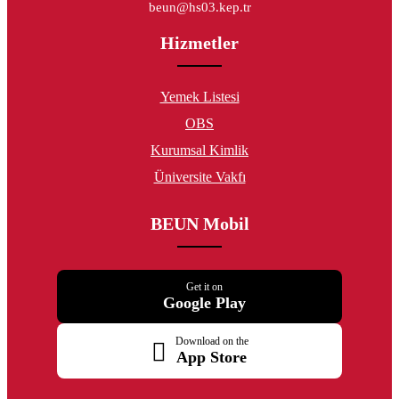
beun@hs03.kep.tr
Hizmetler
Yemek Listesi
OBS
Kurumsal Kimlik
Üniversite Vakfı
BEUN Mobil
Get it on
Google Play
Download on the
App Store