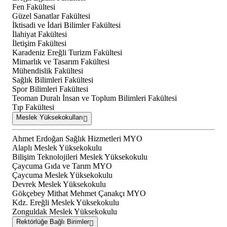
Fen Fakültesi
Güzel Sanatlar Fakültesi
İktisadi ve İdari Bilimler Fakültesi
İlahiyat Fakültesi
İletişim Fakültesi
Karadeniz Ereğli Turizm Fakültesi
Mimarlık ve Tasarım Fakültesi
Mühendislik Fakültesi
Sağlık Bilimleri Fakültesi
Spor Bilimleri Fakültesi
Teoman Duralı İnsan ve Toplum Bilimleri Fakültesi
Tıp Fakültesi
Meslek Yüksekokulları
Ahmet Erdoğan Sağlık Hizmetleri MYO
Alaplı Meslek Yüksekokulu
Bilişim Teknolojileri Meslek Yüksekokulu
Çaycuma Gıda ve Tarım MYO
Çaycuma Meslek Yüksekokulu
Devrek Meslek Yüksekokulu
Gökçebey Mithat Mehmet Çanakçı MYO
Kdz. Ereğli Meslek Yüksekokulu
Zonguldak Meslek Yüksekokulu
Rektörlüğe Bağlı Birimler