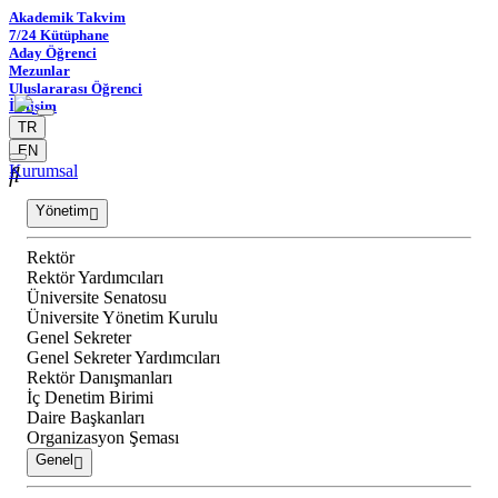
Akademik Takvim
7/24 Kütüphane
Aday Öğrenci
Mezunlar
Uluslararası Öğrenci
İletişim
TR
EN
Kurumsal
Yönetim
Rektör
Rektör Yardımcıları
Üniversite Senatosu
Üniversite Yönetim Kurulu
Genel Sekreter
Genel Sekreter Yardımcıları
Rektör Danışmanları
İç Denetim Birimi
Daire Başkanları
Organizasyon Şeması
Genel