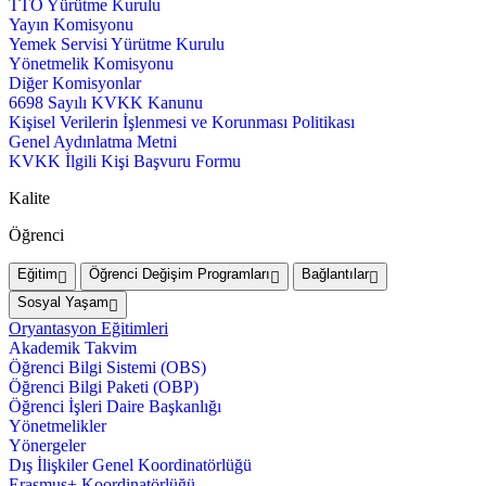
TTO Yürütme Kurulu
Yayın Komisyonu
Yemek Servisi Yürütme Kurulu
Yönetmelik Komisyonu
Diğer Komisyonlar
6698 Sayılı KVKK Kanunu
Kişisel Verilerin İşlenmesi ve Korunması Politikası
Genel Aydınlatma Metni
KVKK İlgili Kişi Başvuru Formu
Kalite
Öğrenci
Eğitim
Öğrenci Değişim Programları
Bağlantılar
Sosyal Yaşam
Oryantasyon Eğitimleri
Akademik Takvim
Öğrenci Bilgi Sistemi (OBS)
Öğrenci Bilgi Paketi (OBP)
Öğrenci İşleri Daire Başkanlığı
Yönetmelikler
Yönergeler
Dış İlişkiler Genel Koordinatörlüğü
Erasmus+ Koordinatörlüğü