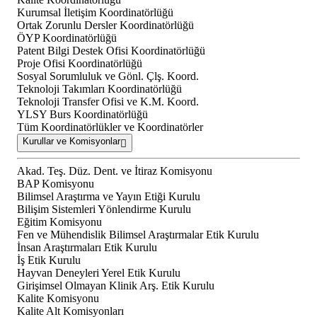
Kurumsal İletişim Koordinatörlüğü
Ortak Zorunlu Dersler Koordinatörlüğü
ÖYP Koordinatörlüğü
Patent Bilgi Destek Ofisi Koordinatörlüğü
Proje Ofisi Koordinatörlüğü
Sosyal Sorumluluk ve Gönl. Çlş. Koord.
Teknoloji Takımları Koordinatörlüğü
Teknoloji Transfer Ofisi ve K.M. Koord.
YLSY Burs Koordinatörlüğü
Tüm Koordinatörlükler ve Koordinatörler
Kurullar ve Komisyonlar
Akad. Teş. Düz. Dent. ve İtiraz Komisyonu
BAP Komisyonu
Bilimsel Araştırma ve Yayın Etiği Kurulu
Bilişim Sistemleri Yönlendirme Kurulu
Eğitim Komisyonu
Fen ve Mühendislik Bilimsel Araştırmalar Etik Kurulu
İnsan Araştırmaları Etik Kurulu
İş Etik Kurulu
Hayvan Deneyleri Yerel Etik Kurulu
Girişimsel Olmayan Klinik Arş. Etik Kurulu
Kalite Komisyonu
Kalite Alt Komisyonları