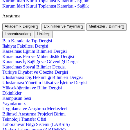
Kurum İdari Kurul Toplantısı Kararları - Eğitim
Kurum İdari Kurul Toplantısı Kararları - Sağlık
Araştırma
Akademik Dergiler
Etkinlikler ve Yayınlar
Merkezler / Birimler
Laboratuvarlar
Linkler
Batı Karadeniz Tıp Dergisi
İlahiyat Fakültesi Dergisi
Karaelmas Eğitim Bilimleri Dergisi
Karaelmas Fen ve Mühendislik Dergisi
Karaelmas İş Sağlığı ve Güvenliği Dergisi
Karaelmas Sosyal Bilimler Dergisi
Türkiye Diyabet ve Obezite Dergisi
Uluslararası Diş Hekimliği Bilimleri Dergisi
Uluslararası Yönetim İktisat ve İşletme Dergisi
Yükseköğretim ve Bilim Dergisi
Etkinlikler
Kampüsün Sesi
Yayınlarımız
Uygulama ve Araştırma Merkezleri
Bilimsel Araştırma Projeleri Birimi
Teknoloji Transfer Ofisi
Laboratuvar Bilgi Sistemi (LABSİS)
Merkez Laboratuvaru (ARTMER)