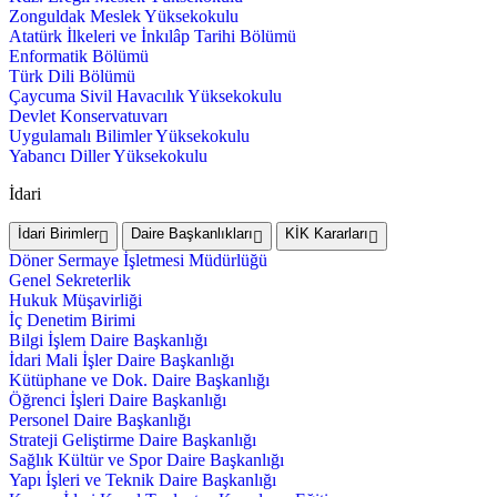
Zonguldak Meslek Yüksekokulu
Atatürk İlkeleri ve İnkılâp Tarihi Bölümü
Enformatik Bölümü
Türk Dili Bölümü
Çaycuma Sivil Havacılık Yüksekokulu
Devlet Konservatuvarı
Uygulamalı Bilimler Yüksekokulu
Yabancı Diller Yüksekokulu
İdari
İdari Birimler
Daire Başkanlıkları
KİK Kararları
Döner Sermaye İşletmesi Müdürlüğü
Genel Sekreterlik
Hukuk Müşavirliği
İç Denetim Birimi
Bilgi İşlem Daire Başkanlığı
İdari Mali İşler Daire Başkanlığı
Kütüphane ve Dok. Daire Başkanlığı
Öğrenci İşleri Daire Başkanlığı
Personel Daire Başkanlığı
Strateji Geliştirme Daire Başkanlığı
Sağlık Kültür ve Spor Daire Başkanlığı
Yapı İşleri ve Teknik Daire Başkanlığı