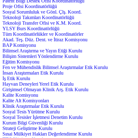
Patent Bilgi Destek Ofisi Koordinatörlüğü
Proje Ofisi Koordinatörlüğü
Sosyal Sorumluluk ve Gönl. Çlş. Koord.
Teknoloji Takımları Koordinatörlüğü
Teknoloji Transfer Ofisi ve K.M. Koord.
YLSY Burs Koordinatörlüğü
Tüm Koordinatörlükler ve Koordinatörler
Akad. Teş. Düz. Dent. ve İtiraz Komisyonu
BAP Komisyonu
Bilimsel Araştırma ve Yayın Etiği Kurulu
Bilişim Sistemleri Yönlendirme Kurulu
Eğitim Komisyonu
Fen ve Mühendislik Bilimsel Araştırmalar Etik Kurulu
İnsan Araştırmaları Etik Kurulu
İş Etik Kurulu
Hayvan Deneyleri Yerel Etik Kurulu
Girişimsel Olmayan Klinik Arş. Etik Kurulu
Kalite Komisyonu
Kalite Alt Komisyonları
Klinik Araştırmalar Etik Kurulu
Sosyal Tesis Yürütme Kurulu
Sosyal Tesisler İşletmesi Denetim Kurulu
Kurum Bilgi Güvenliği Kurulu
Strateji Geliştirme Kurulu
Sınai Mülkiyet Hakları Değerlendirme Kurulu