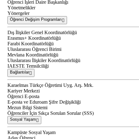
Öğrenci İşleri Daire Başkanlığı
Yönetmelikler
Yönergeler
Öğrenci Değişim Programları
Dış İlişkiler Genel Koordinatörlüğü
Erasmus+ Koordinatörlüğü
Farabi Koordinatörlüğü
Uluslararası Öğrenci Birimi
Mevlana Koordinatörlüğü
Uluslararası İlişkiler Koordinatörlüğü
IAESTE Temsilciliği
Bağlantılar
Karaelmas Türkçe Öğretimi Uyg. Arş. Mrk.
Kariyer Merkezi
Öğrenci E-posta
E-posta ve Eduroam Şifre Değişikliği
Mezun Bilgi Sistemi
Öğrenciler İçin Sıkça Sorulan Sorular (SSS)
Sosyal Yaşam
Kampüste Sosyal Yaşam
Aday Öğrenci