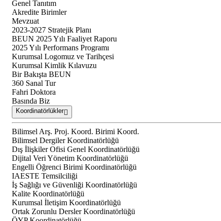
Genel Tanıtım
Akredite Birimler
Mevzuat
2023-2027 Stratejik Planı
BEUN 2025 Yılı Faaliyet Raporu
2025 Yılı Performans Programı
Kurumsal Logomuz ve Tarihçesi
Kurumsal Kimlik Kılavuzu
Bir Bakışta BEUN
360 Sanal Tur
Fahri Doktora
Basında Biz
Koordinatörlükler
Bilimsel Arş. Proj. Koord. Birimi Koord.
Bilimsel Dergiler Koordinatörlüğü
Dış İlişkiler Ofisi Genel Koordinatörlüğü
Dijital Veri Yönetim Koordinatörlüğü
Engelli Öğrenci Birimi Koordinatörlüğü
IAESTE Temsilciliği
İş Sağlığı ve Güvenliği Koordinatörlüğü
Kalite Koordinatörlüğü
Kurumsal İletişim Koordinatörlüğü
Ortak Zorunlu Dersler Koordinatörlüğü
ÖYP Koordinatörlüğü