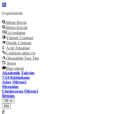
Open
toolbar
Erişilebilirlik
Metni Büyüt
Metni Küçült
Gri tonlama
Yüksek Contrast
Düşük Contrast
Açık Arkaplan
Linklerin altını çiz
Okunabilir Yazı Tipi
Reset
Bize ulaşın
Akademik Takvim
7/24 Kütüphane
Aday Öğrenci
Mezunlar
Uluslararası Öğrenci
İletişim
TR
EN