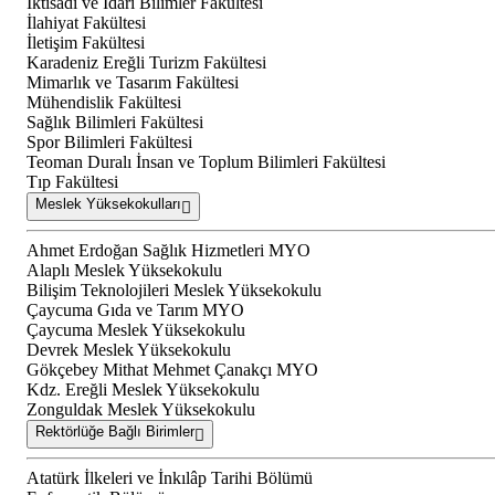
İktisadi ve İdari Bilimler Fakültesi
İlahiyat Fakültesi
İletişim Fakültesi
Karadeniz Ereğli Turizm Fakültesi
Mimarlık ve Tasarım Fakültesi
Mühendislik Fakültesi
Sağlık Bilimleri Fakültesi
Spor Bilimleri Fakültesi
Teoman Duralı İnsan ve Toplum Bilimleri Fakültesi
Tıp Fakültesi
Meslek Yüksekokulları
Ahmet Erdoğan Sağlık Hizmetleri MYO
Alaplı Meslek Yüksekokulu
Bilişim Teknolojileri Meslek Yüksekokulu
Çaycuma Gıda ve Tarım MYO
Çaycuma Meslek Yüksekokulu
Devrek Meslek Yüksekokulu
Gökçebey Mithat Mehmet Çanakçı MYO
Kdz. Ereğli Meslek Yüksekokulu
Zonguldak Meslek Yüksekokulu
Rektörlüğe Bağlı Birimler
Atatürk İlkeleri ve İnkılâp Tarihi Bölümü