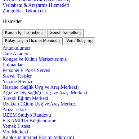
Veritabanı & Araştırma Hizmetleri
Zonguldak Teknokent
Hizmetler
Kurum İçi Hizmetler
Genel Hizmetler
Kolay Erişim Hizmet Menüsü
Veri / İletişim
Anaokulumuz
Cafe Akademi
Kongre ve Kültür Merkezlerimiz
Lojmanlar
Personel E-Posta Servisi
Sosyal Tesisler
Yüzme Havuzu
Hastane (Sağlık Uyg.ve Araş.Merkezi)
Ağız ve Diş Sağlığı Uyg. ve Araş. Merkezi
Sürekli Eğitim Merkezi
Uzaktan Eğitim Uyg.ve Araş.Merkezi
Arıza Takip
UZEM Stüdyo Randevu
E-KAMPÜS Bilgilendirme
Yemek Listesi
Veri Merkezi
Kablosuz İnternet Erişimi (eduroam)