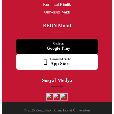
Kurumsal Kimlik
Üniversite Vakfı
BEUN Mobil
Get it on
Google Play
Download on the
App Store
Sosyal Medya
© 2025 Zonguldak Bülent Ecevit Üniversitesi