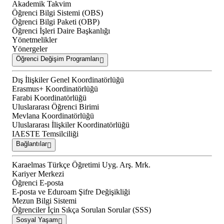
Akademik Takvim
Öğrenci Bilgi Sistemi (OBS)
Öğrenci Bilgi Paketi (OBP)
Öğrenci İşleri Daire Başkanlığı
Yönetmelikler
Yönergeler
Öğrenci Değişim Programları
Dış İlişkiler Genel Koordinatörlüğü
Erasmus+ Koordinatörlüğü
Farabi Koordinatörlüğü
Uluslararası Öğrenci Birimi
Mevlana Koordinatörlüğü
Uluslararası İlişkiler Koordinatörlüğü
IAESTE Temsilciliği
Bağlantılar
Karaelmas Türkçe Öğretimi Uyg. Arş. Mrk.
Kariyer Merkezi
Öğrenci E-posta
E-posta ve Eduroam Şifre Değişikliği
Mezun Bilgi Sistemi
Öğrenciler İçin Sıkça Sorulan Sorular (SSS)
Sosyal Yaşam