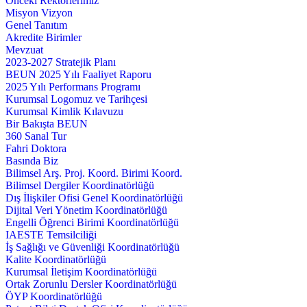
Önceki Rektörlerimiz
Misyon Vizyon
Genel Tanıtım
Akredite Birimler
Mevzuat
2023-2027 Stratejik Planı
BEUN 2025 Yılı Faaliyet Raporu
2025 Yılı Performans Programı
Kurumsal Logomuz ve Tarihçesi
Kurumsal Kimlik Kılavuzu
Bir Bakışta BEUN
360 Sanal Tur
Fahri Doktora
Basında Biz
Bilimsel Arş. Proj. Koord. Birimi Koord.
Bilimsel Dergiler Koordinatörlüğü
Dış İlişkiler Ofisi Genel Koordinatörlüğü
Dijital Veri Yönetim Koordinatörlüğü
Engelli Öğrenci Birimi Koordinatörlüğü
IAESTE Temsilciliği
İş Sağlığı ve Güvenliği Koordinatörlüğü
Kalite Koordinatörlüğü
Kurumsal İletişim Koordinatörlüğü
Ortak Zorunlu Dersler Koordinatörlüğü
ÖYP Koordinatörlüğü