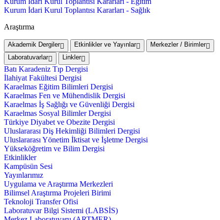
Kurum İdari Kurul Toplantısı Kararları - Eğitim
Kurum İdari Kurul Toplantısı Kararları - Sağlık
Araştırma
Akademik Dergiler
Etkinlikler ve Yayınlar
Merkezler / Birimler
Laboratuvarlar
Linkler
Batı Karadeniz Tıp Dergisi
İlahiyat Fakültesi Dergisi
Karaelmas Eğitim Bilimleri Dergisi
Karaelmas Fen ve Mühendislik Dergisi
Karaelmas İş Sağlığı ve Güvenliği Dergisi
Karaelmas Sosyal Bilimler Dergisi
Türkiye Diyabet ve Obezite Dergisi
Uluslararası Diş Hekimliği Bilimleri Dergisi
Uluslararası Yönetim İktisat ve İşletme Dergisi
Yükseköğretim ve Bilim Dergisi
Etkinlikler
Kampüsün Sesi
Yayınlarımız
Uygulama ve Araştırma Merkezleri
Bilimsel Araştırma Projeleri Birimi
Teknoloji Transfer Ofisi
Laboratuvar Bilgi Sistemi (LABSİS)
Merkez Laboratuvaru (ARTMER)