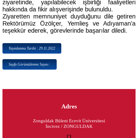
ziyaretinde, yapılabilecek işbirliği faaliyetleri
hakkında da fikir alışverişinde bulunuldu.
Ziyaretten memnuniyet duyduğunu dile getiren
Rektörümüz Özölçer, Yemlieş ve Adıyaman’a
teşekkür ederek, görevlerinde başarılar diledi.
Yayınlanma Tarihi : 29.11.2022
Sayfa Görüntülenme Sayısı :
Adres
Zonguldak Bülent Ecevit Üniversitesi
İncivez / ZONGULDAK