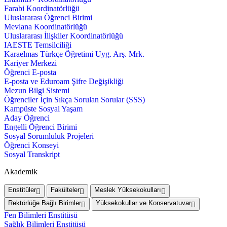
Farabi Koordinatörlüğü
Uluslararası Öğrenci Birimi
Mevlana Koordinatörlüğü
Uluslararası İlişkiler Koordinatörlüğü
IAESTE Temsilciliği
Karaelmas Türkçe Öğretimi Uyg. Arş. Mrk.
Kariyer Merkezi
Öğrenci E-posta
E-posta ve Eduroam Şifre Değişikliği
Mezun Bilgi Sistemi
Öğrenciler İçin Sıkça Sorulan Sorular (SSS)
Kampüste Sosyal Yaşam
Aday Öğrenci
Engelli Öğrenci Birimi
Sosyal Sorumluluk Projeleri
Öğrenci Konseyi
Sosyal Transkript
Akademik
Enstitüler
Fakülteler
Meslek Yüksekokulları
Rektörlüğe Bağlı Birimler
Yüksekokullar ve Konservatuvar
Fen Bilimleri Enstitüsü
Sağlık Bilimleri Enstitüsü