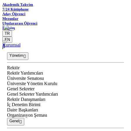
Akademik Takvim
7/24 Kütüphane
Aday Öğrenci
Mezunlar
Uluslararası Öğrenci
İletişim
TR
EN
Kurumsal
Yönetim
Rektör
Rektör Yardımcıları
Üniversite Senatosu
Üniversite Yönetim Kurulu
Genel Sekreter
Genel Sekreter Yardımcıları
Rektör Danışmanları
İç Denetim Birimi
Daire Başkanları
Organizasyon Şeması
Genel