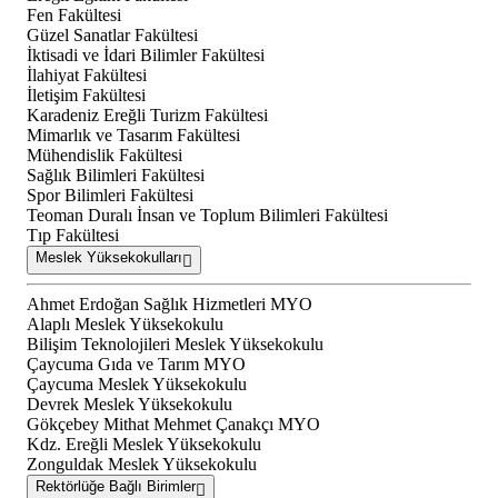
Fen Fakültesi
Güzel Sanatlar Fakültesi
İktisadi ve İdari Bilimler Fakültesi
İlahiyat Fakültesi
İletişim Fakültesi
Karadeniz Ereğli Turizm Fakültesi
Mimarlık ve Tasarım Fakültesi
Mühendislik Fakültesi
Sağlık Bilimleri Fakültesi
Spor Bilimleri Fakültesi
Teoman Duralı İnsan ve Toplum Bilimleri Fakültesi
Tıp Fakültesi
Meslek Yüksekokulları
Ahmet Erdoğan Sağlık Hizmetleri MYO
Alaplı Meslek Yüksekokulu
Bilişim Teknolojileri Meslek Yüksekokulu
Çaycuma Gıda ve Tarım MYO
Çaycuma Meslek Yüksekokulu
Devrek Meslek Yüksekokulu
Gökçebey Mithat Mehmet Çanakçı MYO
Kdz. Ereğli Meslek Yüksekokulu
Zonguldak Meslek Yüksekokulu
Rektörlüğe Bağlı Birimler