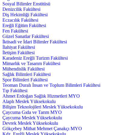
Sosyal Bilimler Enstitüsü
Denizcilik Fakültesi
Diş Hekimliği Fakültesi
Eczacılık Fakültesi
Ereğli Eğitim Fakültesi
Fen Fakültesi
Güzel Sanatlar Fakültesi
İktisadi ve İdari Bilimler Fakültesi
İlahiyat Fakültesi
İletişim Fakültesi
Karadeniz Ereğli Turizm Fakültesi
Mimarlık ve Tasarım Fakültesi
Mühendislik Fakültesi
Sağlık Bilimleri Fakültesi
Spor Bilimleri Fakültesi
Teoman Duralı İnsan ve Toplum Bilimleri Fakültesi
Tıp Fakültesi
Ahmet Erdoğan Sağlık Hizmetleri MYO
Alaplı Meslek Yüksekokulu
Bilişim Teknolojileri Meslek Yüksekokulu
Çaycuma Gıda ve Tarım MYO
Çaycuma Meslek Yüksekokulu
Devrek Meslek Yüksekokulu
Gökçebey Mithat Mehmet Çanakçı MYO
Kdz. Ereğli Meslek Yüksekokulu