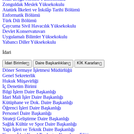
Zonguldak Meslek Yüksekokulu
Atatürk İlkeleri ve İnkılâp Tarihi Bölümü
Enformatik Bölümü
Türk Dili Bölümü
Çaycuma Sivil Havacılık Yüksekokulu
Devlet Konservatuvarı
Uygulamalı Bilimler Yüksekokulu
Yabancı Diller Yüksekokulu
İdari
İdari Birimler
Daire Başkanlıkları
KİK Kararları
Döner Sermaye İşletmesi Müdürlüğü
Genel Sekreterlik
Hukuk Müşavirliği
İç Denetim Birimi
Bilgi İşlem Daire Başkanlığı
İdari Mali İşler Daire Başkanlığı
Kütüphane ve Dok. Daire Başkanlığı
Öğrenci İşleri Daire Başkanlığı
Personel Daire Başkanlığı
Strateji Geliştirme Daire Başkanlığı
Sağlık Kültür ve Spor Daire Başkanlığı
Yapı İşleri ve Teknik Daire Başkanlığı