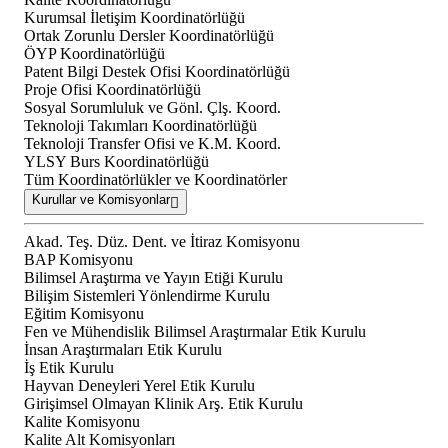
Kurumsal İletişim Koordinatörlüğü
Ortak Zorunlu Dersler Koordinatörlüğü
ÖYP Koordinatörlüğü
Patent Bilgi Destek Ofisi Koordinatörlüğü
Proje Ofisi Koordinatörlüğü
Sosyal Sorumluluk ve Gönl. Çlş. Koord.
Teknoloji Takımları Koordinatörlüğü
Teknoloji Transfer Ofisi ve K.M. Koord.
YLSY Burs Koordinatörlüğü
Tüm Koordinatörlükler ve Koordinatörler
Kurullar ve Komisyonlar
Akad. Teş. Düz. Dent. ve İtiraz Komisyonu
BAP Komisyonu
Bilimsel Araştırma ve Yayın Etiği Kurulu
Bilişim Sistemleri Yönlendirme Kurulu
Eğitim Komisyonu
Fen ve Mühendislik Bilimsel Araştırmalar Etik Kurulu
İnsan Araştırmaları Etik Kurulu
İş Etik Kurulu
Hayvan Deneyleri Yerel Etik Kurulu
Girişimsel Olmayan Klinik Arş. Etik Kurulu
Kalite Komisyonu
Kalite Alt Komisyonları