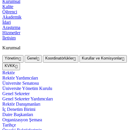
Kurumsal
Kalite
Öğrenci
Akademik
İdari
Araştırma
Hizmetler
İletişim
Kurumsal
Yönetim
Genel
Koordinatörlükler
Kurullar ve Komisyonlar
KVKK
Rektör
Rektör Yardımcıları
Üniversite Senatosu
Üniversite Yönetim Kurulu
Genel Sekreter
Genel Sekreter Yardımcıları
Rektör Danışmanları
İç Denetim Birimi
Daire Başkanları
Organizasyon Şeması
Tarihçe