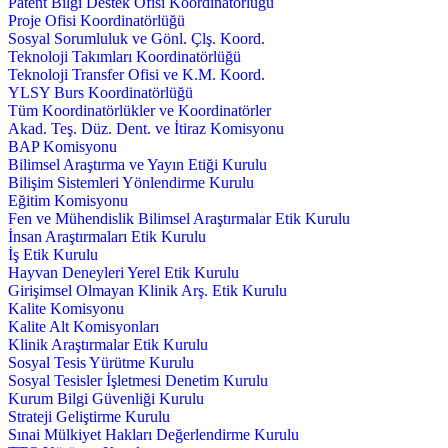
Patent Bilgi Destek Ofisi Koordinatörlüğü
Proje Ofisi Koordinatörlüğü
Sosyal Sorumluluk ve Gönl. Çlş. Koord.
Teknoloji Takımları Koordinatörlüğü
Teknoloji Transfer Ofisi ve K.M. Koord.
YLSY Burs Koordinatörlüğü
Tüm Koordinatörlükler ve Koordinatörler
Akad. Teş. Düz. Dent. ve İtiraz Komisyonu
BAP Komisyonu
Bilimsel Araştırma ve Yayın Etiği Kurulu
Bilişim Sistemleri Yönlendirme Kurulu
Eğitim Komisyonu
Fen ve Mühendislik Bilimsel Araştırmalar Etik Kurulu
İnsan Araştırmaları Etik Kurulu
İş Etik Kurulu
Hayvan Deneyleri Yerel Etik Kurulu
Girişimsel Olmayan Klinik Arş. Etik Kurulu
Kalite Komisyonu
Kalite Alt Komisyonları
Klinik Araştırmalar Etik Kurulu
Sosyal Tesis Yürütme Kurulu
Sosyal Tesisler İşletmesi Denetim Kurulu
Kurum Bilgi Güvenliği Kurulu
Strateji Geliştirme Kurulu
Sınai Mülkiyet Hakları Değerlendirme Kurulu