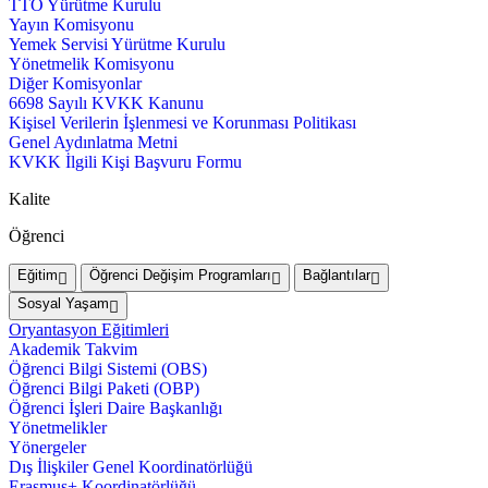
TTO Yürütme Kurulu
Yayın Komisyonu
Yemek Servisi Yürütme Kurulu
Yönetmelik Komisyonu
Diğer Komisyonlar
6698 Sayılı KVKK Kanunu
Kişisel Verilerin İşlenmesi ve Korunması Politikası
Genel Aydınlatma Metni
KVKK İlgili Kişi Başvuru Formu
Kalite
Öğrenci
Eğitim
Öğrenci Değişim Programları
Bağlantılar
Sosyal Yaşam
Oryantasyon Eğitimleri
Akademik Takvim
Öğrenci Bilgi Sistemi (OBS)
Öğrenci Bilgi Paketi (OBP)
Öğrenci İşleri Daire Başkanlığı
Yönetmelikler
Yönergeler
Dış İlişkiler Genel Koordinatörlüğü
Erasmus+ Koordinatörlüğü