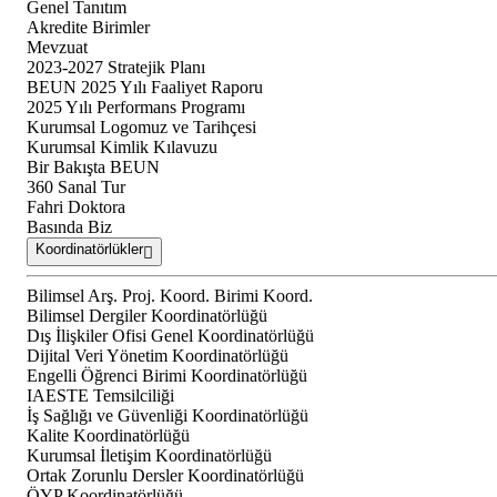
Genel Tanıtım
Akredite Birimler
Mevzuat
2023-2027 Stratejik Planı
BEUN 2025 Yılı Faaliyet Raporu
2025 Yılı Performans Programı
Kurumsal Logomuz ve Tarihçesi
Kurumsal Kimlik Kılavuzu
Bir Bakışta BEUN
360 Sanal Tur
Fahri Doktora
Basında Biz
Koordinatörlükler
Bilimsel Arş. Proj. Koord. Birimi Koord.
Bilimsel Dergiler Koordinatörlüğü
Dış İlişkiler Ofisi Genel Koordinatörlüğü
Dijital Veri Yönetim Koordinatörlüğü
Engelli Öğrenci Birimi Koordinatörlüğü
IAESTE Temsilciliği
İş Sağlığı ve Güvenliği Koordinatörlüğü
Kalite Koordinatörlüğü
Kurumsal İletişim Koordinatörlüğü
Ortak Zorunlu Dersler Koordinatörlüğü
ÖYP Koordinatörlüğü