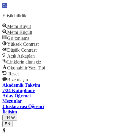
Open
toolbar
Erişilebilirlik
Metni Büyüt
Metni Küçült
Gri tonlama
Yüksek Contrast
Düşük Contrast
Açık Arkaplan
Linklerin altını çiz
Okunabilir Yazı Tipi
Reset
Bize ulaşın
Akademik Takvim
7/24 Kütüphane
Aday Öğrenci
Mezunlar
Uluslararası Öğrenci
İletişim
TR
EN