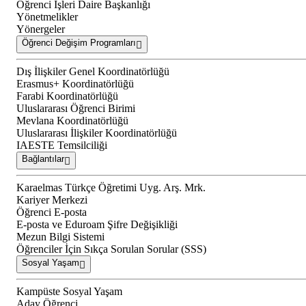
Öğrenci İşleri Daire Başkanlığı
Yönetmelikler
Yönergeler
Öğrenci Değişim Programları
Dış İlişkiler Genel Koordinatörlüğü
Erasmus+ Koordinatörlüğü
Farabi Koordinatörlüğü
Uluslararası Öğrenci Birimi
Mevlana Koordinatörlüğü
Uluslararası İlişkiler Koordinatörlüğü
IAESTE Temsilciliği
Bağlantılar
Karaelmas Türkçe Öğretimi Uyg. Arş. Mrk.
Kariyer Merkezi
Öğrenci E-posta
E-posta ve Eduroam Şifre Değişikliği
Mezun Bilgi Sistemi
Öğrenciler İçin Sıkça Sorulan Sorular (SSS)
Sosyal Yaşam
Kampüste Sosyal Yaşam
Aday Öğrenci