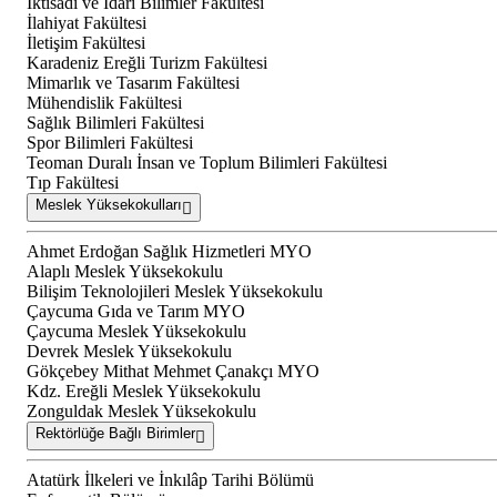
İktisadi ve İdari Bilimler Fakültesi
İlahiyat Fakültesi
İletişim Fakültesi
Karadeniz Ereğli Turizm Fakültesi
Mimarlık ve Tasarım Fakültesi
Mühendislik Fakültesi
Sağlık Bilimleri Fakültesi
Spor Bilimleri Fakültesi
Teoman Duralı İnsan ve Toplum Bilimleri Fakültesi
Tıp Fakültesi
Meslek Yüksekokulları
Ahmet Erdoğan Sağlık Hizmetleri MYO
Alaplı Meslek Yüksekokulu
Bilişim Teknolojileri Meslek Yüksekokulu
Çaycuma Gıda ve Tarım MYO
Çaycuma Meslek Yüksekokulu
Devrek Meslek Yüksekokulu
Gökçebey Mithat Mehmet Çanakçı MYO
Kdz. Ereğli Meslek Yüksekokulu
Zonguldak Meslek Yüksekokulu
Rektörlüğe Bağlı Birimler
Atatürk İlkeleri ve İnkılâp Tarihi Bölümü