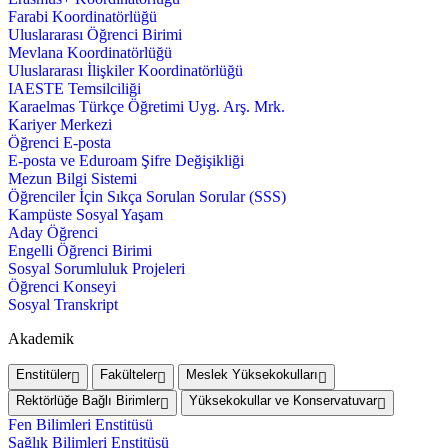
Farabi Koordinatörlüğü
Uluslararası Öğrenci Birimi
Mevlana Koordinatörlüğü
Uluslararası İlişkiler Koordinatörlüğü
IAESTE Temsilciliği
Karaelmas Türkçe Öğretimi Uyg. Arş. Mrk.
Kariyer Merkezi
Öğrenci E-posta
E-posta ve Eduroam Şifre Değişikliği
Mezun Bilgi Sistemi
Öğrenciler İçin Sıkça Sorulan Sorular (SSS)
Kampüste Sosyal Yaşam
Aday Öğrenci
Engelli Öğrenci Birimi
Sosyal Sorumluluk Projeleri
Öğrenci Konseyi
Sosyal Transkript
Akademik
Enstitüler
Fakülteler
Meslek Yüksekokulları
Rektörlüğe Bağlı Birimler
Yüksekokullar ve Konservatuvar
Fen Bilimleri Enstitüsü
Sağlık Bilimleri Enstitüsü