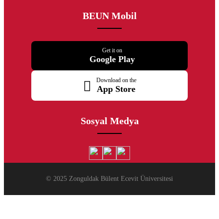
BEUN Mobil
Get it on
Google Play
Download on the
App Store
Sosyal Medya
© 2025 Zonguldak Bülent Ecevit Üniversitesi