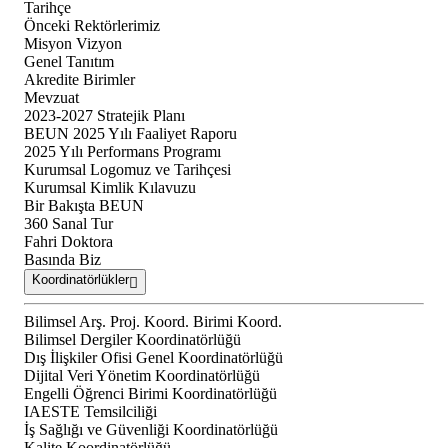
Tarihçe
Önceki Rektörlerimiz
Misyon Vizyon
Genel Tanıtım
Akredite Birimler
Mevzuat
2023-2027 Stratejik Planı
BEUN 2025 Yılı Faaliyet Raporu
2025 Yılı Performans Programı
Kurumsal Logomuz ve Tarihçesi
Kurumsal Kimlik Kılavuzu
Bir Bakışta BEUN
360 Sanal Tur
Fahri Doktora
Basında Biz
Koordinatörlükler
Bilimsel Arş. Proj. Koord. Birimi Koord.
Bilimsel Dergiler Koordinatörlüğü
Dış İlişkiler Ofisi Genel Koordinatörlüğü
Dijital Veri Yönetim Koordinatörlüğü
Engelli Öğrenci Birimi Koordinatörlüğü
IAESTE Temsilciliği
İş Sağlığı ve Güvenliği Koordinatörlüğü
Kalite Koordinatörlüğü