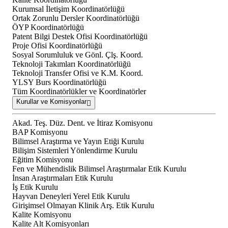
Kurumsal İletişim Koordinatörlüğü
Ortak Zorunlu Dersler Koordinatörlüğü
ÖYP Koordinatörlüğü
Patent Bilgi Destek Ofisi Koordinatörlüğü
Proje Ofisi Koordinatörlüğü
Sosyal Sorumluluk ve Gönl. Çlş. Koord.
Teknoloji Takımları Koordinatörlüğü
Teknoloji Transfer Ofisi ve K.M. Koord.
YLSY Burs Koordinatörlüğü
Tüm Koordinatörlükler ve Koordinatörler
Kurullar ve Komisyonlar
Akad. Teş. Düz. Dent. ve İtiraz Komisyonu
BAP Komisyonu
Bilimsel Araştırma ve Yayın Etiği Kurulu
Bilişim Sistemleri Yönlendirme Kurulu
Eğitim Komisyonu
Fen ve Mühendislik Bilimsel Araştırmalar Etik Kurulu
İnsan Araştırmaları Etik Kurulu
İş Etik Kurulu
Hayvan Deneyleri Yerel Etik Kurulu
Girişimsel Olmayan Klinik Arş. Etik Kurulu
Kalite Komisyonu
Kalite Alt Komisyonları