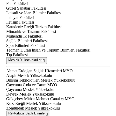
Fen Fakültesi
Güzel Sanatlar Fakültesi
İktisadi ve İdari Bilimler Fakültesi
İlahiyat Fakültesi
İletişim Fakültesi
Karadeniz Ereğli Turizm Fakültesi
Mimarlık ve Tasarım Fakültesi
Mühendislik Fakültesi
Sağlık Bilimleri Fakültesi
Spor Bilimleri Fakültesi
Teoman Duralı İnsan ve Toplum Bilimleri Fakültesi
Tıp Fakültesi
Meslek Yüksekokulları
Ahmet Erdoğan Sağlık Hizmetleri MYO
Alaplı Meslek Yüksekokulu
Bilişim Teknolojileri Meslek Yüksekokulu
Çaycuma Gıda ve Tarım MYO
Çaycuma Meslek Yüksekokulu
Devrek Meslek Yüksekokulu
Gökçebey Mithat Mehmet Çanakçı MYO
Kdz. Ereğli Meslek Yüksekokulu
Zonguldak Meslek Yüksekokulu
Rektörlüğe Bağlı Birimler