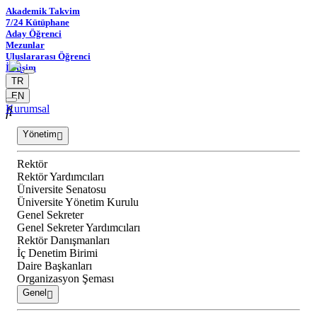
Akademik Takvim
7/24 Kütüphane
Aday Öğrenci
Mezunlar
Uluslararası Öğrenci
İletişim
TR
EN
Kurumsal
Yönetim
Rektör
Rektör Yardımcıları
Üniversite Senatosu
Üniversite Yönetim Kurulu
Genel Sekreter
Genel Sekreter Yardımcıları
Rektör Danışmanları
İç Denetim Birimi
Daire Başkanları
Organizasyon Şeması
Genel