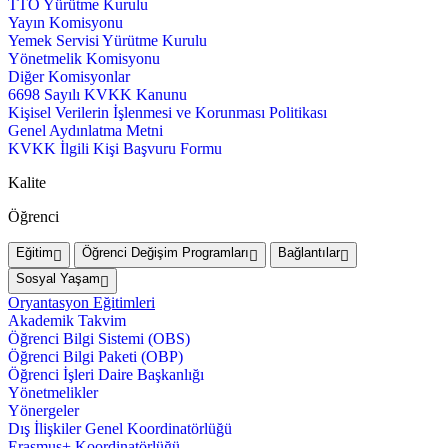
TTO Yürütme Kurulu
Yayın Komisyonu
Yemek Servisi Yürütme Kurulu
Yönetmelik Komisyonu
Diğer Komisyonlar
6698 Sayılı KVKK Kanunu
Kişisel Verilerin İşlenmesi ve Korunması Politikası
Genel Aydınlatma Metni
KVKK İlgili Kişi Başvuru Formu
Kalite
Öğrenci
Eğitim
Öğrenci Değişim Programları
Bağlantılar
Sosyal Yaşam
Oryantasyon Eğitimleri
Akademik Takvim
Öğrenci Bilgi Sistemi (OBS)
Öğrenci Bilgi Paketi (OBP)
Öğrenci İşleri Daire Başkanlığı
Yönetmelikler
Yönergeler
Dış İlişkiler Genel Koordinatörlüğü
Erasmus+ Koordinatörlüğü