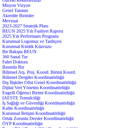
Önceki Rektörlerimiz
Misyon Vizyon
Genel Tanıtım
Akredite Birimler
Mevzuat
2023-2027 Stratejik Planı
BEUN 2025 Yılı Faaliyet Raporu
2025 Yılı Performans Programı
Kurumsal Logomuz ve Tarihçesi
Kurumsal Kimlik Kılavuzu
Bir Bakışta BEUN
360 Sanal Tur
Fahri Doktora
Basında Biz
Bilimsel Arş. Proj. Koord. Birimi Koord.
Bilimsel Dergiler Koordinatörlüğü
Dış İlişkiler Ofisi Genel Koordinatörlüğü
Dijital Veri Yönetim Koordinatörlüğü
Engelli Öğrenci Birimi Koordinatörlüğü
IAESTE Temsilciliği
İş Sağlığı ve Güvenliği Koordinatörlüğü
Kalite Koordinatörlüğü
Kurumsal İletişim Koordinatörlüğü
Ortak Zorunlu Dersler Koordinatörlüğü
ÖYP Koordinatörlüğü