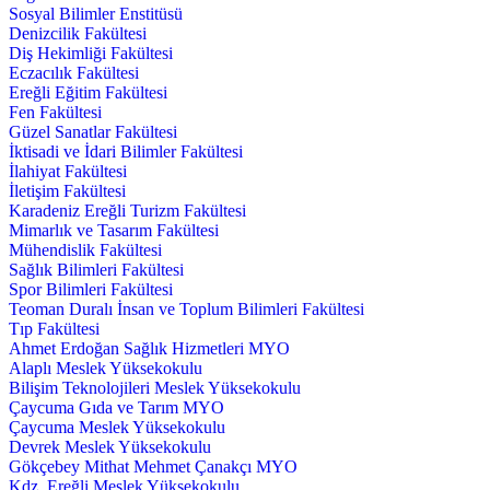
Sosyal Bilimler Enstitüsü
Denizcilik Fakültesi
Diş Hekimliği Fakültesi
Eczacılık Fakültesi
Ereğli Eğitim Fakültesi
Fen Fakültesi
Güzel Sanatlar Fakültesi
İktisadi ve İdari Bilimler Fakültesi
İlahiyat Fakültesi
İletişim Fakültesi
Karadeniz Ereğli Turizm Fakültesi
Mimarlık ve Tasarım Fakültesi
Mühendislik Fakültesi
Sağlık Bilimleri Fakültesi
Spor Bilimleri Fakültesi
Teoman Duralı İnsan ve Toplum Bilimleri Fakültesi
Tıp Fakültesi
Ahmet Erdoğan Sağlık Hizmetleri MYO
Alaplı Meslek Yüksekokulu
Bilişim Teknolojileri Meslek Yüksekokulu
Çaycuma Gıda ve Tarım MYO
Çaycuma Meslek Yüksekokulu
Devrek Meslek Yüksekokulu
Gökçebey Mithat Mehmet Çanakçı MYO
Kdz. Ereğli Meslek Yüksekokulu