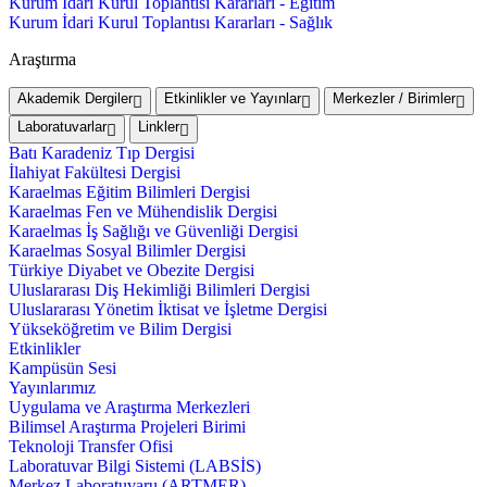
Kurum İdari Kurul Toplantısı Kararları - Eğitim
Kurum İdari Kurul Toplantısı Kararları - Sağlık
Araştırma
Akademik Dergiler
Etkinlikler ve Yayınlar
Merkezler / Birimler
Laboratuvarlar
Linkler
Batı Karadeniz Tıp Dergisi
İlahiyat Fakültesi Dergisi
Karaelmas Eğitim Bilimleri Dergisi
Karaelmas Fen ve Mühendislik Dergisi
Karaelmas İş Sağlığı ve Güvenliği Dergisi
Karaelmas Sosyal Bilimler Dergisi
Türkiye Diyabet ve Obezite Dergisi
Uluslararası Diş Hekimliği Bilimleri Dergisi
Uluslararası Yönetim İktisat ve İşletme Dergisi
Yükseköğretim ve Bilim Dergisi
Etkinlikler
Kampüsün Sesi
Yayınlarımız
Uygulama ve Araştırma Merkezleri
Bilimsel Araştırma Projeleri Birimi
Teknoloji Transfer Ofisi
Laboratuvar Bilgi Sistemi (LABSİS)
Merkez Laboratuvaru (ARTMER)