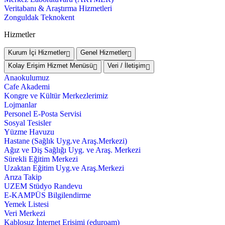
Veritabanı & Araştırma Hizmetleri
Zonguldak Teknokent
Hizmetler
Kurum İçi Hizmetler
Genel Hizmetler
Kolay Erişim Hizmet Menüsü
Veri / İletişim
Anaokulumuz
Cafe Akademi
Kongre ve Kültür Merkezlerimiz
Lojmanlar
Personel E-Posta Servisi
Sosyal Tesisler
Yüzme Havuzu
Hastane (Sağlık Uyg.ve Araş.Merkezi)
Ağız ve Diş Sağlığı Uyg. ve Araş. Merkezi
Sürekli Eğitim Merkezi
Uzaktan Eğitim Uyg.ve Araş.Merkezi
Arıza Takip
UZEM Stüdyo Randevu
E-KAMPÜS Bilgilendirme
Yemek Listesi
Veri Merkezi
Kablosuz İnternet Erişimi (eduroam)