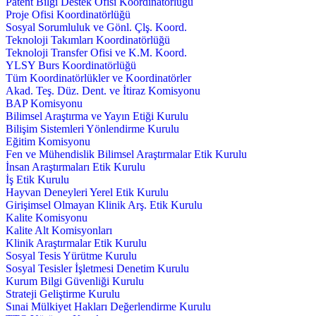
Patent Bilgi Destek Ofisi Koordinatörlüğü
Proje Ofisi Koordinatörlüğü
Sosyal Sorumluluk ve Gönl. Çlş. Koord.
Teknoloji Takımları Koordinatörlüğü
Teknoloji Transfer Ofisi ve K.M. Koord.
YLSY Burs Koordinatörlüğü
Tüm Koordinatörlükler ve Koordinatörler
Akad. Teş. Düz. Dent. ve İtiraz Komisyonu
BAP Komisyonu
Bilimsel Araştırma ve Yayın Etiği Kurulu
Bilişim Sistemleri Yönlendirme Kurulu
Eğitim Komisyonu
Fen ve Mühendislik Bilimsel Araştırmalar Etik Kurulu
İnsan Araştırmaları Etik Kurulu
İş Etik Kurulu
Hayvan Deneyleri Yerel Etik Kurulu
Girişimsel Olmayan Klinik Arş. Etik Kurulu
Kalite Komisyonu
Kalite Alt Komisyonları
Klinik Araştırmalar Etik Kurulu
Sosyal Tesis Yürütme Kurulu
Sosyal Tesisler İşletmesi Denetim Kurulu
Kurum Bilgi Güvenliği Kurulu
Strateji Geliştirme Kurulu
Sınai Mülkiyet Hakları Değerlendirme Kurulu