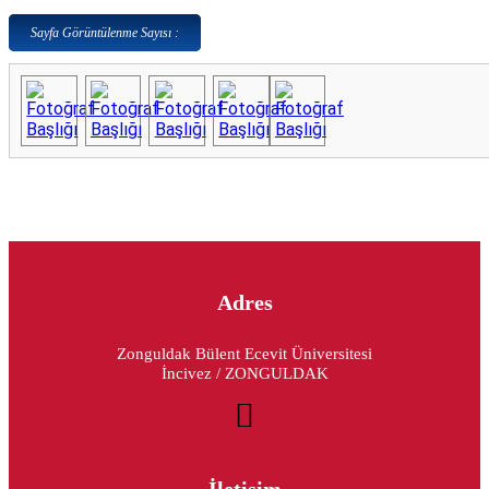
Sayfa Görüntülenme Sayısı :
Adres
Zonguldak Bülent Ecevit Üniversitesi
İncivez / ZONGULDAK
İletişim