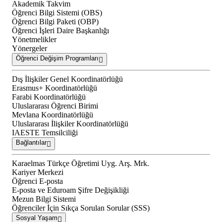
Akademik Takvim
Öğrenci Bilgi Sistemi (OBS)
Öğrenci Bilgi Paketi (OBP)
Öğrenci İşleri Daire Başkanlığı
Yönetmelikler
Yönergeler
Öğrenci Değişim Programları
Dış İlişkiler Genel Koordinatörlüğü
Erasmus+ Koordinatörlüğü
Farabi Koordinatörlüğü
Uluslararası Öğrenci Birimi
Mevlana Koordinatörlüğü
Uluslararası İlişkiler Koordinatörlüğü
IAESTE Temsilciliği
Bağlantılar
Karaelmas Türkçe Öğretimi Uyg. Arş. Mrk.
Kariyer Merkezi
Öğrenci E-posta
E-posta ve Eduroam Şifre Değişikliği
Mezun Bilgi Sistemi
Öğrenciler İçin Sıkça Sorulan Sorular (SSS)
Sosyal Yaşam