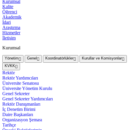
Kurumsal
Kalite
Öğrenci
Akademik
İdari
Araştırma
Hizmetler
İletişim
Kurumsal
Yönetim
Genel
Koordinatörlükler
Kurullar ve Komisyonlar
KVKK
Rektör
Rektör Yardımcıları
Üniversite Senatosu
Üniversite Yönetim Kurulu
Genel Sekreter
Genel Sekreter Yardımcıları
Rektör Danışmanları
İç Denetim Birimi
Daire Başkanları
Organizasyon Şeması
Tarihçe