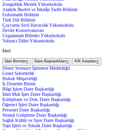
Zonguldak Meslek Yüksekokulu
Atatürk İlkeleri ve İnkılâp Tarihi Bölümü
Enformatik Bölümü
Türk Dili Bölümü
Çaycuma Sivil Havacılık Yüksekokulu
Devlet Konservatuvarı
Uygulamalı Bilimler Yüksekokulu
Yabancı Diller Yüksekokulu
İdari
İdari Birimler
Daire Başkanlıkları
KİK Kararları
Döner Sermaye İşletmesi Müdürlüğü
Genel Sekreterlik
Hukuk Müşavirliği
İç Denetim Birimi
Bilgi İşlem Daire Başkanlığı
İdari Mali İşler Daire Başkanlığı
Kütüphane ve Dok. Daire Başkanlığı
Öğrenci İşleri Daire Başkanlığı
Personel Daire Başkanlığı
Strateji Geliştirme Daire Başkanlığı
Sağlık Kültür ve Spor Daire Başkanlığı
Yapı İşleri ve Teknik Daire Başkanlığı