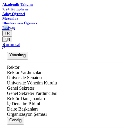
Akademik Takvim
7/24 Kütüphane
Aday Öğrenci
Mezunlar
Uluslararası Öğrenci
İletişim
TR
EN
Kurumsal
Yönetim
Rektör
Rektör Yardımcıları
Üniversite Senatosu
Üniversite Yönetim Kurulu
Genel Sekreter
Genel Sekreter Yardımcıları
Rektör Danışmanları
İç Denetim Birimi
Daire Başkanları
Organizasyon Şeması
Genel