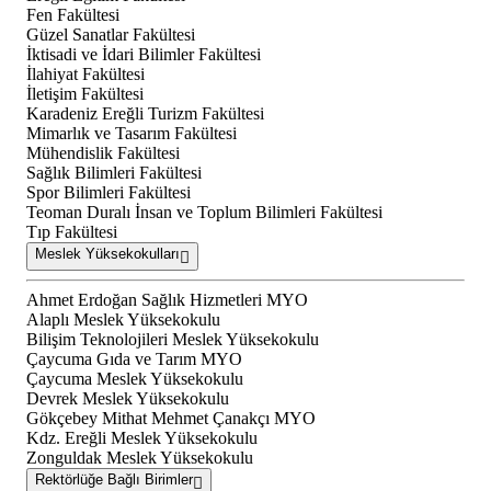
Fen Fakültesi
Güzel Sanatlar Fakültesi
İktisadi ve İdari Bilimler Fakültesi
İlahiyat Fakültesi
İletişim Fakültesi
Karadeniz Ereğli Turizm Fakültesi
Mimarlık ve Tasarım Fakültesi
Mühendislik Fakültesi
Sağlık Bilimleri Fakültesi
Spor Bilimleri Fakültesi
Teoman Duralı İnsan ve Toplum Bilimleri Fakültesi
Tıp Fakültesi
Meslek Yüksekokulları
Ahmet Erdoğan Sağlık Hizmetleri MYO
Alaplı Meslek Yüksekokulu
Bilişim Teknolojileri Meslek Yüksekokulu
Çaycuma Gıda ve Tarım MYO
Çaycuma Meslek Yüksekokulu
Devrek Meslek Yüksekokulu
Gökçebey Mithat Mehmet Çanakçı MYO
Kdz. Ereğli Meslek Yüksekokulu
Zonguldak Meslek Yüksekokulu
Rektörlüğe Bağlı Birimler