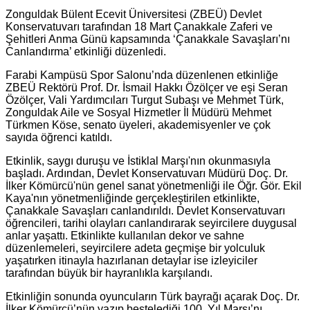
Zonguldak Bülent Ecevit Üniversitesi (ZBEÜ) Devlet
Konservatuvarı tarafından 18 Mart Çanakkale Zaferi ve
Şehitleri Anma Günü kapsamında ‘Çanakkale Savaşları’nı
Canlandırma’ etkinliği düzenledi.
Farabi Kampüsü Spor Salonu’nda düzenlenen etkinliğe
ZBEÜ Rektörü Prof. Dr. İsmail Hakkı Özölçer ve eşi Seran
Özölçer, Vali Yardımcıları Turgut Subaşı ve Mehmet Türk,
Zonguldak Aile ve Sosyal Hizmetler İl Müdürü Mehmet
Türkmen Köse, senato üyeleri, akademisyenler ve çok
sayıda öğrenci katıldı.
Etkinlik, saygı duruşu ve İstiklal Marşı'nın okunmasıyla
başladı. Ardından, Devlet Konservatuvarı Müdürü Doç. Dr.
İlker Kömürcü'nün genel sanat yönetmenliği ile Öğr. Gör. Ekil
Kaya'nın yönetmenliğinde gerçekleştirilen etkinlikte,
Çanakkale Savaşları canlandırıldı. Devlet Konservatuvarı
öğrencileri, tarihi olayları canlandırarak seyircilere duygusal
anlar yaşattı. Etkinlikte kullanılan dekor ve sahne
düzenlemeleri, seyircilere adeta geçmişe bir yolculuk
yaşatırken itinayla hazırlanan detaylar ise izleyiciler
tarafından büyük bir hayranlıkla karşılandı.
Etkinliğin sonunda oyuncuların Türk bayrağı açarak Doç. Dr.
İlker Kömürcü’nün yazıp bestelediği 100. Yıl Marşı’nı