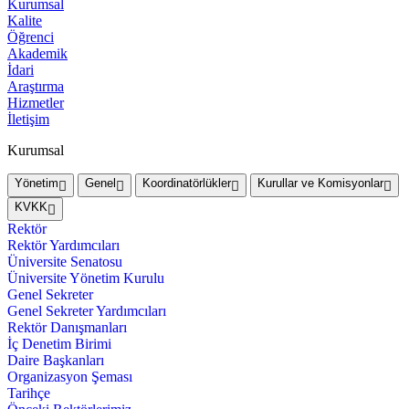
Kurumsal
Kalite
Öğrenci
Akademik
İdari
Araştırma
Hizmetler
İletişim
Kurumsal
Yönetim
Genel
Koordinatörlükler
Kurullar ve Komisyonlar
KVKK
Rektör
Rektör Yardımcıları
Üniversite Senatosu
Üniversite Yönetim Kurulu
Genel Sekreter
Genel Sekreter Yardımcıları
Rektör Danışmanları
İç Denetim Birimi
Daire Başkanları
Organizasyon Şeması
Tarihçe