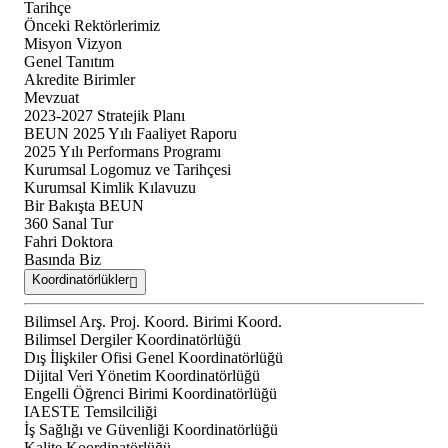
Tarihçe
Önceki Rektörlerimiz
Misyon Vizyon
Genel Tanıtım
Akredite Birimler
Mevzuat
2023-2027 Stratejik Planı
BEUN 2025 Yılı Faaliyet Raporu
2025 Yılı Performans Programı
Kurumsal Logomuz ve Tarihçesi
Kurumsal Kimlik Kılavuzu
Bir Bakışta BEUN
360 Sanal Tur
Fahri Doktora
Basında Biz
Koordinatörlükler
Bilimsel Arş. Proj. Koord. Birimi Koord.
Bilimsel Dergiler Koordinatörlüğü
Dış İlişkiler Ofisi Genel Koordinatörlüğü
Dijital Veri Yönetim Koordinatörlüğü
Engelli Öğrenci Birimi Koordinatörlüğü
IAESTE Temsilciliği
İş Sağlığı ve Güvenliği Koordinatörlüğü
Kalite Koordinatörlüğü