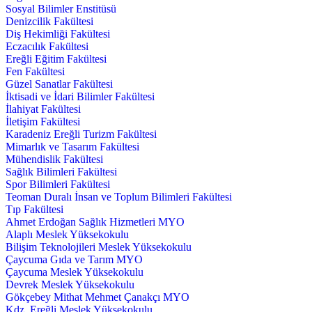
Sosyal Bilimler Enstitüsü
Denizcilik Fakültesi
Diş Hekimliği Fakültesi
Eczacılık Fakültesi
Ereğli Eğitim Fakültesi
Fen Fakültesi
Güzel Sanatlar Fakültesi
İktisadi ve İdari Bilimler Fakültesi
İlahiyat Fakültesi
İletişim Fakültesi
Karadeniz Ereğli Turizm Fakültesi
Mimarlık ve Tasarım Fakültesi
Mühendislik Fakültesi
Sağlık Bilimleri Fakültesi
Spor Bilimleri Fakültesi
Teoman Duralı İnsan ve Toplum Bilimleri Fakültesi
Tıp Fakültesi
Ahmet Erdoğan Sağlık Hizmetleri MYO
Alaplı Meslek Yüksekokulu
Bilişim Teknolojileri Meslek Yüksekokulu
Çaycuma Gıda ve Tarım MYO
Çaycuma Meslek Yüksekokulu
Devrek Meslek Yüksekokulu
Gökçebey Mithat Mehmet Çanakçı MYO
Kdz. Ereğli Meslek Yüksekokulu