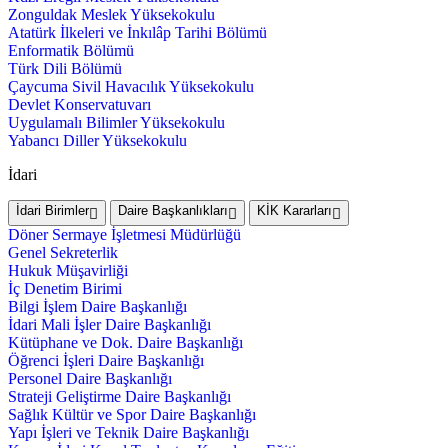
Zonguldak Meslek Yüksekokulu
Atatürk İlkeleri ve İnkılâp Tarihi Bölümü
Enformatik Bölümü
Türk Dili Bölümü
Çaycuma Sivil Havacılık Yüksekokulu
Devlet Konservatuvarı
Uygulamalı Bilimler Yüksekokulu
Yabancı Diller Yüksekokulu
İdari
İdari Birimler
Daire Başkanlıkları
KİK Kararları
Döner Sermaye İşletmesi Müdürlüğü
Genel Sekreterlik
Hukuk Müşavirliği
İç Denetim Birimi
Bilgi İşlem Daire Başkanlığı
İdari Mali İşler Daire Başkanlığı
Kütüphane ve Dok. Daire Başkanlığı
Öğrenci İşleri Daire Başkanlığı
Personel Daire Başkanlığı
Strateji Geliştirme Daire Başkanlığı
Sağlık Kültür ve Spor Daire Başkanlığı
Yapı İşleri ve Teknik Daire Başkanlığı