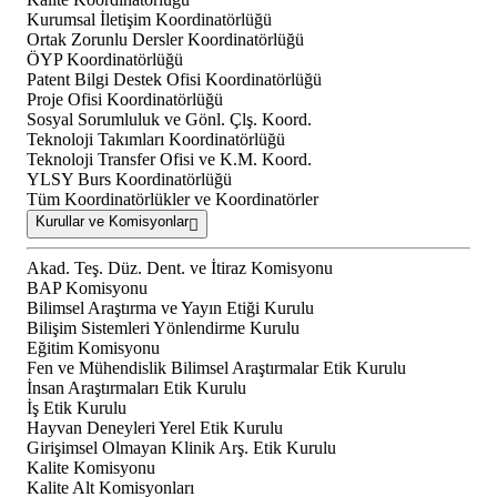
Kurumsal İletişim Koordinatörlüğü
Ortak Zorunlu Dersler Koordinatörlüğü
ÖYP Koordinatörlüğü
Patent Bilgi Destek Ofisi Koordinatörlüğü
Proje Ofisi Koordinatörlüğü
Sosyal Sorumluluk ve Gönl. Çlş. Koord.
Teknoloji Takımları Koordinatörlüğü
Teknoloji Transfer Ofisi ve K.M. Koord.
YLSY Burs Koordinatörlüğü
Tüm Koordinatörlükler ve Koordinatörler
Kurullar ve Komisyonlar
Akad. Teş. Düz. Dent. ve İtiraz Komisyonu
BAP Komisyonu
Bilimsel Araştırma ve Yayın Etiği Kurulu
Bilişim Sistemleri Yönlendirme Kurulu
Eğitim Komisyonu
Fen ve Mühendislik Bilimsel Araştırmalar Etik Kurulu
İnsan Araştırmaları Etik Kurulu
İş Etik Kurulu
Hayvan Deneyleri Yerel Etik Kurulu
Girişimsel Olmayan Klinik Arş. Etik Kurulu
Kalite Komisyonu
Kalite Alt Komisyonları