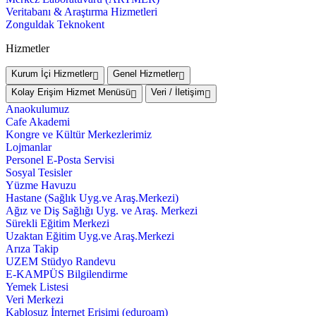
Veritabanı & Araştırma Hizmetleri
Zonguldak Teknokent
Hizmetler
Kurum İçi Hizmetler
Genel Hizmetler
Kolay Erişim Hizmet Menüsü
Veri / İletişim
Anaokulumuz
Cafe Akademi
Kongre ve Kültür Merkezlerimiz
Lojmanlar
Personel E-Posta Servisi
Sosyal Tesisler
Yüzme Havuzu
Hastane (Sağlık Uyg.ve Araş.Merkezi)
Ağız ve Diş Sağlığı Uyg. ve Araş. Merkezi
Sürekli Eğitim Merkezi
Uzaktan Eğitim Uyg.ve Araş.Merkezi
Arıza Takip
UZEM Stüdyo Randevu
E-KAMPÜS Bilgilendirme
Yemek Listesi
Veri Merkezi
Kablosuz İnternet Erişimi (eduroam)