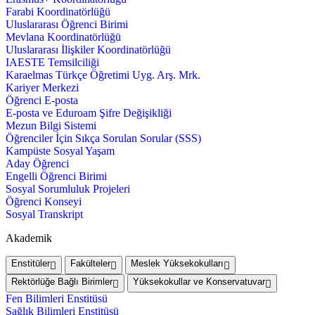
Farabi Koordinatörlüğü
Uluslararası Öğrenci Birimi
Mevlana Koordinatörlüğü
Uluslararası İlişkiler Koordinatörlüğü
IAESTE Temsilciliği
Karaelmas Türkçe Öğretimi Uyg. Arş. Mrk.
Kariyer Merkezi
Öğrenci E-posta
E-posta ve Eduroam Şifre Değişikliği
Mezun Bilgi Sistemi
Öğrenciler İçin Sıkça Sorulan Sorular (SSS)
Kampüste Sosyal Yaşam
Aday Öğrenci
Engelli Öğrenci Birimi
Sosyal Sorumluluk Projeleri
Öğrenci Konseyi
Sosyal Transkript
Akademik
Enstitüler
Fakülteler
Meslek Yüksekokulları
Rektörlüğe Bağlı Birimler
Yüksekokullar ve Konservatuvar
Fen Bilimleri Enstitüsü
Sağlık Bilimleri Enstitüsü