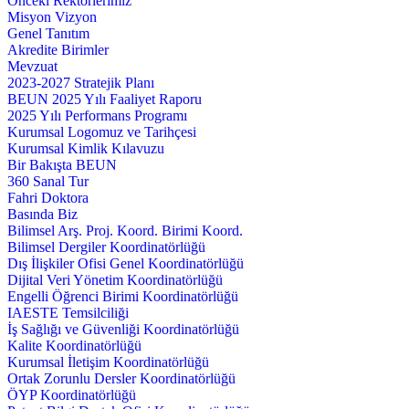
Önceki Rektörlerimiz
Misyon Vizyon
Genel Tanıtım
Akredite Birimler
Mevzuat
2023-2027 Stratejik Planı
BEUN 2025 Yılı Faaliyet Raporu
2025 Yılı Performans Programı
Kurumsal Logomuz ve Tarihçesi
Kurumsal Kimlik Kılavuzu
Bir Bakışta BEUN
360 Sanal Tur
Fahri Doktora
Basında Biz
Bilimsel Arş. Proj. Koord. Birimi Koord.
Bilimsel Dergiler Koordinatörlüğü
Dış İlişkiler Ofisi Genel Koordinatörlüğü
Dijital Veri Yönetim Koordinatörlüğü
Engelli Öğrenci Birimi Koordinatörlüğü
IAESTE Temsilciliği
İş Sağlığı ve Güvenliği Koordinatörlüğü
Kalite Koordinatörlüğü
Kurumsal İletişim Koordinatörlüğü
Ortak Zorunlu Dersler Koordinatörlüğü
ÖYP Koordinatörlüğü