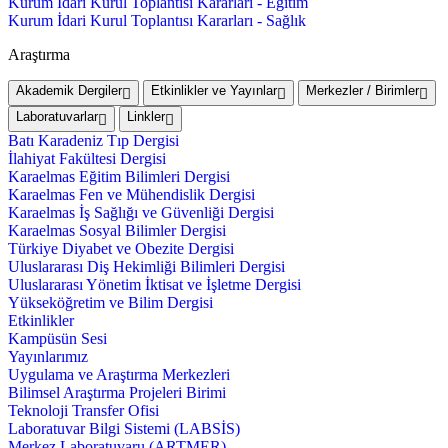
Kurum İdari Kurul Toplantısı Kararları - Eğitim
Kurum İdari Kurul Toplantısı Kararları - Sağlık
Araştırma
Akademik Dergiler
Etkinlikler ve Yayınlar
Merkezler / Birimler
Laboratuvarlar
Linkler
Batı Karadeniz Tıp Dergisi
İlahiyat Fakültesi Dergisi
Karaelmas Eğitim Bilimleri Dergisi
Karaelmas Fen ve Mühendislik Dergisi
Karaelmas İş Sağlığı ve Güvenliği Dergisi
Karaelmas Sosyal Bilimler Dergisi
Türkiye Diyabet ve Obezite Dergisi
Uluslararası Diş Hekimliği Bilimleri Dergisi
Uluslararası Yönetim İktisat ve İşletme Dergisi
Yükseköğretim ve Bilim Dergisi
Etkinlikler
Kampüsün Sesi
Yayınlarımız
Uygulama ve Araştırma Merkezleri
Bilimsel Araştırma Projeleri Birimi
Teknoloji Transfer Ofisi
Laboratuvar Bilgi Sistemi (LABSİS)
Merkez Laboratuvaru (ARTMER)