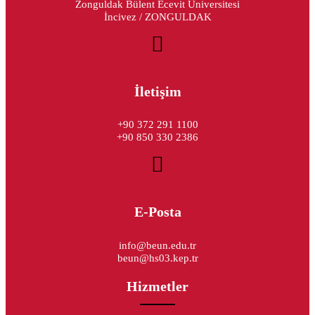
Zonguldak Bülent Ecevit Üniversitesi
İncivez / ZONGULDAK
İletişim
+90 372 291 1100
+90 850 330 2386
E-Posta
info@beun.edu.tr
beun@hs03.kep.tr
Hizmetler