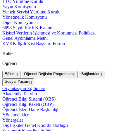
TTO Yürütme Kurulu
Yayın Komisyonu
Yemek Servisi Yürütme Kurulu
Yönetmelik Komisyonu
Diğer Komisyonlar
6698 Sayılı KVKK Kanunu
Kişisel Verilerin İşlenmesi ve Korunması Politikası
Genel Aydınlatma Metni
KVKK İlgili Kişi Başvuru Formu
Kalite
Öğrenci
Eğitim
Öğrenci Değişim Programları
Bağlantılar
Sosyal Yaşam
Oryantasyon Eğitimleri
Akademik Takvim
Öğrenci Bilgi Sistemi (OBS)
Öğrenci Bilgi Paketi (OBP)
Öğrenci İşleri Daire Başkanlığı
Yönetmelikler
Yönergeler
Dış İlişkiler Genel Koordinatörlüğü
Erasmus+ Koordinatörlüğü