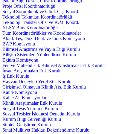
Patent Bilgi Destek Ofisi Koordinatörlüğü
Proje Ofisi Koordinatörlüğü
Sosyal Sorumluluk ve Gönl. Çlş. Koord.
Teknoloji Takımları Koordinatörlüğü
Teknoloji Transfer Ofisi ve K.M. Koord.
YLSY Burs Koordinatörlüğü
Tüm Koordinatörlükler ve Koordinatörler
Akad. Teş. Düz. Dent. ve İtiraz Komisyonu
BAP Komisyonu
Bilimsel Araştırma ve Yayın Etiği Kurulu
Bilişim Sistemleri Yönlendirme Kurulu
Eğitim Komisyonu
Fen ve Mühendislik Bilimsel Araştırmalar Etik Kurulu
İnsan Araştırmaları Etik Kurulu
İş Etik Kurulu
Hayvan Deneyleri Yerel Etik Kurulu
Girişimsel Olmayan Klinik Arş. Etik Kurulu
Kalite Komisyonu
Kalite Alt Komisyonları
Klinik Araştırmalar Etik Kurulu
Sosyal Tesis Yürütme Kurulu
Sosyal Tesisler İşletmesi Denetim Kurulu
Kurum Bilgi Güvenliği Kurulu
Strateji Geliştirme Kurulu
Sınai Mülkiyet Hakları Değerlendirme Kurulu