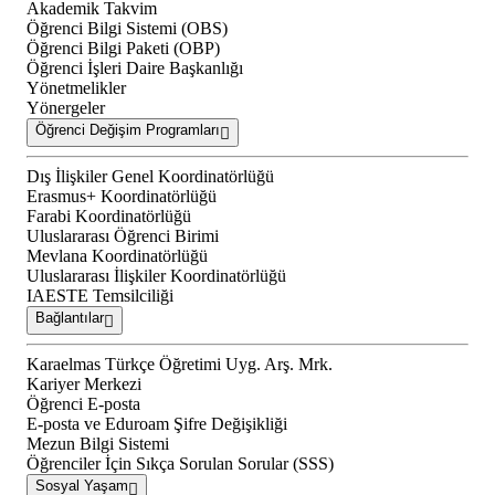
Akademik Takvim
Öğrenci Bilgi Sistemi (OBS)
Öğrenci Bilgi Paketi (OBP)
Öğrenci İşleri Daire Başkanlığı
Yönetmelikler
Yönergeler
Öğrenci Değişim Programları
Dış İlişkiler Genel Koordinatörlüğü
Erasmus+ Koordinatörlüğü
Farabi Koordinatörlüğü
Uluslararası Öğrenci Birimi
Mevlana Koordinatörlüğü
Uluslararası İlişkiler Koordinatörlüğü
IAESTE Temsilciliği
Bağlantılar
Karaelmas Türkçe Öğretimi Uyg. Arş. Mrk.
Kariyer Merkezi
Öğrenci E-posta
E-posta ve Eduroam Şifre Değişikliği
Mezun Bilgi Sistemi
Öğrenciler İçin Sıkça Sorulan Sorular (SSS)
Sosyal Yaşam