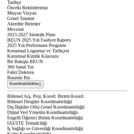
Tarihçe
Önceki Rektörlerimiz
Misyon Vizyon
Genel Tanıtım
Akredite Birimler
Mevzuat
2023-2027 Stratejik Planı
BEUN 2025 Yılı Faaliyet Raporu
2025 Yılı Performans Programı
Kurumsal Logomuz ve Tarihçesi
Kurumsal Kimlik Kılavuzu
Bir Bakışta BEUN
360 Sanal Tur
Fahri Doktora
Basında Biz
Koordinatörlükler
Bilimsel Arş. Proj. Koord. Birimi Koord.
Bilimsel Dergiler Koordinatörlüğü
Dış İlişkiler Ofisi Genel Koordinatörlüğü
Dijital Veri Yönetim Koordinatörlüğü
Engelli Öğrenci Birimi Koordinatörlüğü
IAESTE Temsilciliği
İş Sağlığı ve Güvenliği Koordinatörlüğü
Kalite Koordinatörlüğü