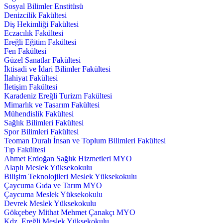
Sosyal Bilimler Enstitüsü
Denizcilik Fakültesi
Diş Hekimliği Fakültesi
Eczacılık Fakültesi
Ereğli Eğitim Fakültesi
Fen Fakültesi
Güzel Sanatlar Fakültesi
İktisadi ve İdari Bilimler Fakültesi
İlahiyat Fakültesi
İletişim Fakültesi
Karadeniz Ereğli Turizm Fakültesi
Mimarlık ve Tasarım Fakültesi
Mühendislik Fakültesi
Sağlık Bilimleri Fakültesi
Spor Bilimleri Fakültesi
Teoman Duralı İnsan ve Toplum Bilimleri Fakültesi
Tıp Fakültesi
Ahmet Erdoğan Sağlık Hizmetleri MYO
Alaplı Meslek Yüksekokulu
Bilişim Teknolojileri Meslek Yüksekokulu
Çaycuma Gıda ve Tarım MYO
Çaycuma Meslek Yüksekokulu
Devrek Meslek Yüksekokulu
Gökçebey Mithat Mehmet Çanakçı MYO
Kdz. Ereğli Meslek Yüksekokulu