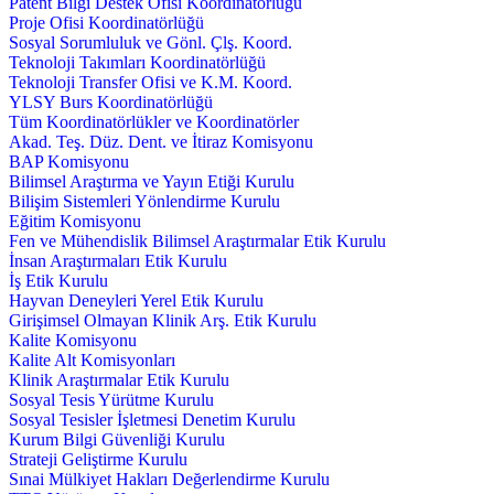
Patent Bilgi Destek Ofisi Koordinatörlüğü
Proje Ofisi Koordinatörlüğü
Sosyal Sorumluluk ve Gönl. Çlş. Koord.
Teknoloji Takımları Koordinatörlüğü
Teknoloji Transfer Ofisi ve K.M. Koord.
YLSY Burs Koordinatörlüğü
Tüm Koordinatörlükler ve Koordinatörler
Akad. Teş. Düz. Dent. ve İtiraz Komisyonu
BAP Komisyonu
Bilimsel Araştırma ve Yayın Etiği Kurulu
Bilişim Sistemleri Yönlendirme Kurulu
Eğitim Komisyonu
Fen ve Mühendislik Bilimsel Araştırmalar Etik Kurulu
İnsan Araştırmaları Etik Kurulu
İş Etik Kurulu
Hayvan Deneyleri Yerel Etik Kurulu
Girişimsel Olmayan Klinik Arş. Etik Kurulu
Kalite Komisyonu
Kalite Alt Komisyonları
Klinik Araştırmalar Etik Kurulu
Sosyal Tesis Yürütme Kurulu
Sosyal Tesisler İşletmesi Denetim Kurulu
Kurum Bilgi Güvenliği Kurulu
Strateji Geliştirme Kurulu
Sınai Mülkiyet Hakları Değerlendirme Kurulu