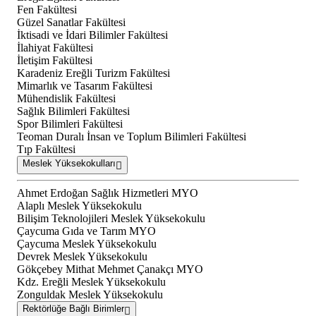
Fen Fakültesi
Güzel Sanatlar Fakültesi
İktisadi ve İdari Bilimler Fakültesi
İlahiyat Fakültesi
İletişim Fakültesi
Karadeniz Ereğli Turizm Fakültesi
Mimarlık ve Tasarım Fakültesi
Mühendislik Fakültesi
Sağlık Bilimleri Fakültesi
Spor Bilimleri Fakültesi
Teoman Duralı İnsan ve Toplum Bilimleri Fakültesi
Tıp Fakültesi
Meslek Yüksekokulları
Ahmet Erdoğan Sağlık Hizmetleri MYO
Alaplı Meslek Yüksekokulu
Bilişim Teknolojileri Meslek Yüksekokulu
Çaycuma Gıda ve Tarım MYO
Çaycuma Meslek Yüksekokulu
Devrek Meslek Yüksekokulu
Gökçebey Mithat Mehmet Çanakçı MYO
Kdz. Ereğli Meslek Yüksekokulu
Zonguldak Meslek Yüksekokulu
Rektörlüğe Bağlı Birimler