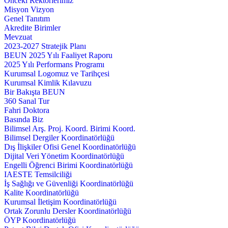
Önceki Rektörlerimiz
Misyon Vizyon
Genel Tanıtım
Akredite Birimler
Mevzuat
2023-2027 Stratejik Planı
BEUN 2025 Yılı Faaliyet Raporu
2025 Yılı Performans Programı
Kurumsal Logomuz ve Tarihçesi
Kurumsal Kimlik Kılavuzu
Bir Bakışta BEUN
360 Sanal Tur
Fahri Doktora
Basında Biz
Bilimsel Arş. Proj. Koord. Birimi Koord.
Bilimsel Dergiler Koordinatörlüğü
Dış İlişkiler Ofisi Genel Koordinatörlüğü
Dijital Veri Yönetim Koordinatörlüğü
Engelli Öğrenci Birimi Koordinatörlüğü
IAESTE Temsilciliği
İş Sağlığı ve Güvenliği Koordinatörlüğü
Kalite Koordinatörlüğü
Kurumsal İletişim Koordinatörlüğü
Ortak Zorunlu Dersler Koordinatörlüğü
ÖYP Koordinatörlüğü