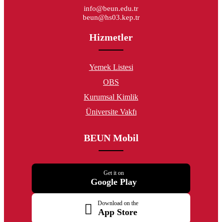
info@beun.edu.tr
beun@hs03.kep.tr
Hizmetler
Yemek Listesi
OBS
Kurumsal Kimlik
Üniversite Vakfı
BEUN Mobil
Get it on
Google Play
Download on the
App Store