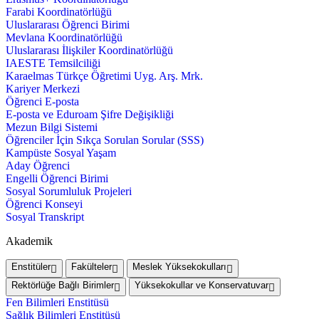
Farabi Koordinatörlüğü
Uluslararası Öğrenci Birimi
Mevlana Koordinatörlüğü
Uluslararası İlişkiler Koordinatörlüğü
IAESTE Temsilciliği
Karaelmas Türkçe Öğretimi Uyg. Arş. Mrk.
Kariyer Merkezi
Öğrenci E-posta
E-posta ve Eduroam Şifre Değişikliği
Mezun Bilgi Sistemi
Öğrenciler İçin Sıkça Sorulan Sorular (SSS)
Kampüste Sosyal Yaşam
Aday Öğrenci
Engelli Öğrenci Birimi
Sosyal Sorumluluk Projeleri
Öğrenci Konseyi
Sosyal Transkript
Akademik
Enstitüler
Fakülteler
Meslek Yüksekokulları
Rektörlüğe Bağlı Birimler
Yüksekokullar ve Konservatuvar
Fen Bilimleri Enstitüsü
Sağlık Bilimleri Enstitüsü