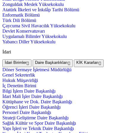
Zonguldak Meslek Yüksekokulu
Atatürk İlkeleri ve İnkılâp Tarihi Bölümü
Enformatik Bölümü
Türk Dili Bölümü
Çaycuma Sivil Havacılık Yüksekokulu
Devlet Konservatuvarı
Uygulamalı Bilimler Yüksekokulu
Yabancı Diller Yüksekokulu
İdari
İdari Birimler
Daire Başkanlıkları
KİK Kararları
Döner Sermaye İşletmesi Müdürlüğü
Genel Sekreterlik
Hukuk Müşavirliği
İç Denetim Birimi
Bilgi İşlem Daire Başkanlığı
İdari Mali İşler Daire Başkanlığı
Kütüphane ve Dok. Daire Başkanlığı
Öğrenci İşleri Daire Başkanlığı
Personel Daire Başkanlığı
Strateji Geliştirme Daire Başkanlığı
Sağlık Kültür ve Spor Daire Başkanlığı
Yapı İşleri ve Teknik Daire Başkanlığı