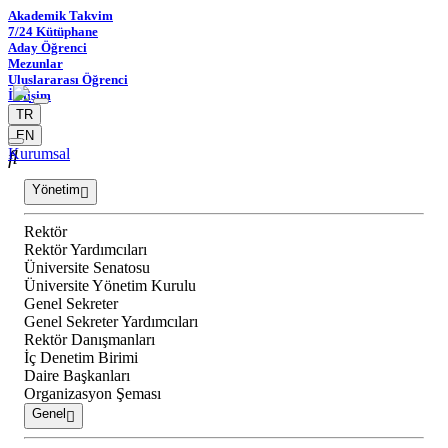
Akademik Takvim
7/24 Kütüphane
Aday Öğrenci
Mezunlar
Uluslararası Öğrenci
İletişim
TR
EN
Kurumsal
Yönetim
Rektör
Rektör Yardımcıları
Üniversite Senatosu
Üniversite Yönetim Kurulu
Genel Sekreter
Genel Sekreter Yardımcıları
Rektör Danışmanları
İç Denetim Birimi
Daire Başkanları
Organizasyon Şeması
Genel