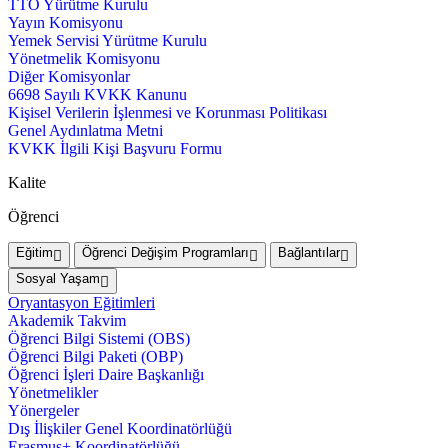
TTO Yürütme Kurulu
Yayın Komisyonu
Yemek Servisi Yürütme Kurulu
Yönetmelik Komisyonu
Diğer Komisyonlar
6698 Sayılı KVKK Kanunu
Kişisel Verilerin İşlenmesi ve Korunması Politikası
Genel Aydınlatma Metni
KVKK İlgili Kişi Başvuru Formu
Kalite
Öğrenci
Eğitim
Öğrenci Değişim Programları
Bağlantılar
Sosyal Yaşam
Oryantasyon Eğitimleri
Akademik Takvim
Öğrenci Bilgi Sistemi (OBS)
Öğrenci Bilgi Paketi (OBP)
Öğrenci İşleri Daire Başkanlığı
Yönetmelikler
Yönergeler
Dış İlişkiler Genel Koordinatörlüğü
Erasmus+ Koordinatörlüğü