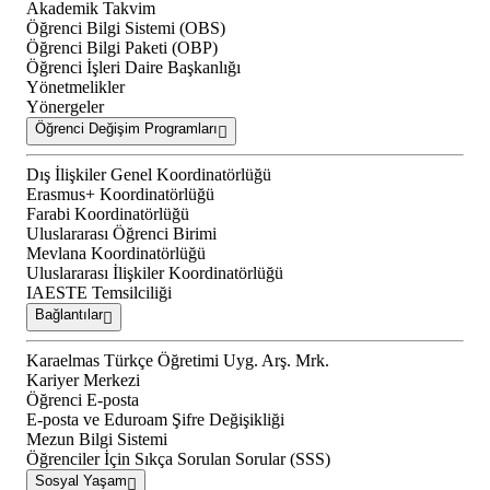
Akademik Takvim
Öğrenci Bilgi Sistemi (OBS)
Öğrenci Bilgi Paketi (OBP)
Öğrenci İşleri Daire Başkanlığı
Yönetmelikler
Yönergeler
Öğrenci Değişim Programları
Dış İlişkiler Genel Koordinatörlüğü
Erasmus+ Koordinatörlüğü
Farabi Koordinatörlüğü
Uluslararası Öğrenci Birimi
Mevlana Koordinatörlüğü
Uluslararası İlişkiler Koordinatörlüğü
IAESTE Temsilciliği
Bağlantılar
Karaelmas Türkçe Öğretimi Uyg. Arş. Mrk.
Kariyer Merkezi
Öğrenci E-posta
E-posta ve Eduroam Şifre Değişikliği
Mezun Bilgi Sistemi
Öğrenciler İçin Sıkça Sorulan Sorular (SSS)
Sosyal Yaşam