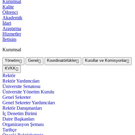
Kurumsal
Kalite
Öğrenci
Akademik
İdari
Araştırma
Hizmetler
İletişim
Kurumsal
Yönetim
Genel
Koordinatörlükler
Kurullar ve Komisyonlar
KVKK
Rektör
Rektör Yardımcıları
Üniversite Senatosu
Üniversite Yönetim Kurulu
Genel Sekreter
Genel Sekreter Yardımcıları
Rektör Danışmanları
İç Denetim Birimi
Daire Başkanları
Organizasyon Şeması
Tarihçe