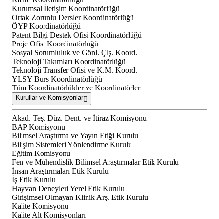
Kurumsal İletişim Koordinatörlüğü
Ortak Zorunlu Dersler Koordinatörlüğü
ÖYP Koordinatörlüğü
Patent Bilgi Destek Ofisi Koordinatörlüğü
Proje Ofisi Koordinatörlüğü
Sosyal Sorumluluk ve Gönl. Çlş. Koord.
Teknoloji Takımları Koordinatörlüğü
Teknoloji Transfer Ofisi ve K.M. Koord.
YLSY Burs Koordinatörlüğü
Tüm Koordinatörlükler ve Koordinatörler
Kurullar ve Komisyonlar
Akad. Teş. Düz. Dent. ve İtiraz Komisyonu
BAP Komisyonu
Bilimsel Araştırma ve Yayın Etiği Kurulu
Bilişim Sistemleri Yönlendirme Kurulu
Eğitim Komisyonu
Fen ve Mühendislik Bilimsel Araştırmalar Etik Kurulu
İnsan Araştırmaları Etik Kurulu
İş Etik Kurulu
Hayvan Deneyleri Yerel Etik Kurulu
Girişimsel Olmayan Klinik Arş. Etik Kurulu
Kalite Komisyonu
Kalite Alt Komisyonları