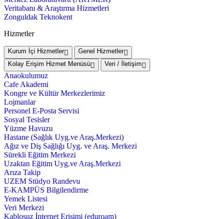
Veritabanı & Araştırma Hizmetleri
Zonguldak Teknokent
Hizmetler
Kurum İçi Hizmetler
Genel Hizmetler
Kolay Erişim Hizmet Menüsü
Veri / İletişim
Anaokulumuz
Cafe Akademi
Kongre ve Kültür Merkezlerimiz
Lojmanlar
Personel E-Posta Servisi
Sosyal Tesisler
Yüzme Havuzu
Hastane (Sağlık Uyg.ve Araş.Merkezi)
Ağız ve Diş Sağlığı Uyg. ve Araş. Merkezi
Sürekli Eğitim Merkezi
Uzaktan Eğitim Uyg.ve Araş.Merkezi
Arıza Takip
UZEM Stüdyo Randevu
E-KAMPÜS Bilgilendirme
Yemek Listesi
Veri Merkezi
Kablosuz İnternet Erişimi (eduroam)