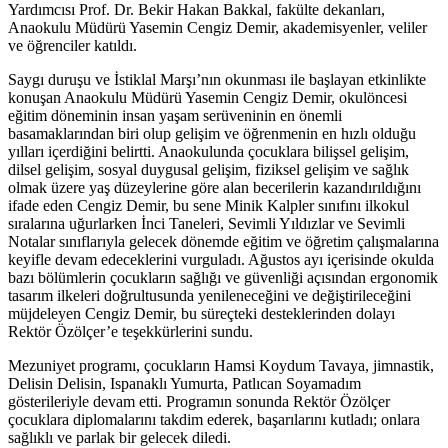
Yardımcısı Prof. Dr. Bekir Hakan Bakkal, fakülte dekanları,
Anaokulu Müdürü Yasemin Cengiz Demir, akademisyenler, veliler
ve öğrenciler katıldı.
Saygı duruşu ve İstiklal Marşı’nın okunması ile başlayan etkinlikte
konuşan Anaokulu Müdürü Yasemin Cengiz Demir, okulöncesi
eğitim döneminin insan yaşam serüveninin en önemli
basamaklarından biri olup gelişim ve öğrenmenin en hızlı olduğu
yılları içerdiğini belirtti. Anaokulunda çocuklara bilişsel gelişim,
dilsel gelişim, sosyal duygusal gelişim, fiziksel gelişim ve sağlık
olmak üzere yaş düzeylerine göre alan becerilerin kazandırıldığını
ifade eden Cengiz Demir, bu sene Minik Kalpler sınıfını ilkokul
sıralarına uğurlarken İnci Taneleri, Sevimli Yıldızlar ve Sevimli
Notalar sınıflarıyla gelecek dönemde eğitim ve öğretim çalışmalarına
keyifle devam edeceklerini vurguladı. Ağustos ayı içerisinde okulda
bazı bölümlerin çocukların sağlığı ve güvenliği açısından ergonomik
tasarım ilkeleri doğrultusunda yenileneceğini ve değiştirileceğini
müjdeleyen Cengiz Demir, bu süreçteki desteklerinden dolayı
Rektör Özölçer’e teşekkürlerini sundu.
Mezuniyet programı, çocukların Hamsi Koydum Tavaya, jimnastik,
Delisin Delisin, Ispanaklı Yumurta, Patlıcan Soyamadım
gösterileriyle devam etti. Programın sonunda Rektör Özölçer
çocuklara diplomalarını takdim ederek, başarılarını kutladı; onlara
sağlıklı ve parlak bir gelecek diledi.