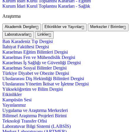
Kurum İdari Kurul Toplantısı Kararları - Eğitim
Kurum İdari Kurul Toplantısı Kararları - Sağlık
Araştırma
Akademik Dergiler
Etkinlikler ve Yayınlar
Merkezler / Birimler
Laboratuvarlar
Linkler
Batı Karadeniz Tıp Dergisi
İlahiyat Fakültesi Dergisi
Karaelmas Eğitim Bilimleri Dergisi
Karaelmas Fen ve Mühendislik Dergisi
Karaelmas İş Sağlığı ve Güvenliği Dergisi
Karaelmas Sosyal Bilimler Dergisi
Türkiye Diyabet ve Obezite Dergisi
Uluslararası Diş Hekimliği Bilimleri Dergisi
Uluslararası Yönetim İktisat ve İşletme Dergisi
Yükseköğretim ve Bilim Dergisi
Etkinlikler
Kampüsün Sesi
Yayınlarımız
Uygulama ve Araştırma Merkezleri
Bilimsel Araştırma Projeleri Birimi
Teknoloji Transfer Ofisi
Laboratuvar Bilgi Sistemi (LABSİS)
Merkez Laboratuvaru (ARTMER)