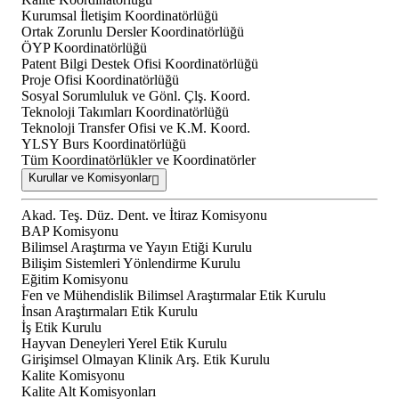
Kurumsal İletişim Koordinatörlüğü
Ortak Zorunlu Dersler Koordinatörlüğü
ÖYP Koordinatörlüğü
Patent Bilgi Destek Ofisi Koordinatörlüğü
Proje Ofisi Koordinatörlüğü
Sosyal Sorumluluk ve Gönl. Çlş. Koord.
Teknoloji Takımları Koordinatörlüğü
Teknoloji Transfer Ofisi ve K.M. Koord.
YLSY Burs Koordinatörlüğü
Tüm Koordinatörlükler ve Koordinatörler
Kurullar ve Komisyonlar
Akad. Teş. Düz. Dent. ve İtiraz Komisyonu
BAP Komisyonu
Bilimsel Araştırma ve Yayın Etiği Kurulu
Bilişim Sistemleri Yönlendirme Kurulu
Eğitim Komisyonu
Fen ve Mühendislik Bilimsel Araştırmalar Etik Kurulu
İnsan Araştırmaları Etik Kurulu
İş Etik Kurulu
Hayvan Deneyleri Yerel Etik Kurulu
Girişimsel Olmayan Klinik Arş. Etik Kurulu
Kalite Komisyonu
Kalite Alt Komisyonları