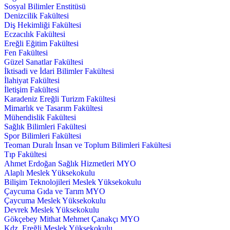
Sosyal Bilimler Enstitüsü
Denizcilik Fakültesi
Diş Hekimliği Fakültesi
Eczacılık Fakültesi
Ereğli Eğitim Fakültesi
Fen Fakültesi
Güzel Sanatlar Fakültesi
İktisadi ve İdari Bilimler Fakültesi
İlahiyat Fakültesi
İletişim Fakültesi
Karadeniz Ereğli Turizm Fakültesi
Mimarlık ve Tasarım Fakültesi
Mühendislik Fakültesi
Sağlık Bilimleri Fakültesi
Spor Bilimleri Fakültesi
Teoman Duralı İnsan ve Toplum Bilimleri Fakültesi
Tıp Fakültesi
Ahmet Erdoğan Sağlık Hizmetleri MYO
Alaplı Meslek Yüksekokulu
Bilişim Teknolojileri Meslek Yüksekokulu
Çaycuma Gıda ve Tarım MYO
Çaycuma Meslek Yüksekokulu
Devrek Meslek Yüksekokulu
Gökçebey Mithat Mehmet Çanakçı MYO
Kdz. Ereğli Meslek Yüksekokulu