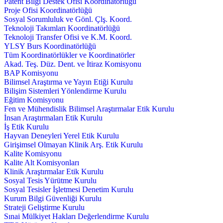
Patent Bilgi Destek Ofisi Koordinatörlüğü
Proje Ofisi Koordinatörlüğü
Sosyal Sorumluluk ve Gönl. Çlş. Koord.
Teknoloji Takımları Koordinatörlüğü
Teknoloji Transfer Ofisi ve K.M. Koord.
YLSY Burs Koordinatörlüğü
Tüm Koordinatörlükler ve Koordinatörler
Akad. Teş. Düz. Dent. ve İtiraz Komisyonu
BAP Komisyonu
Bilimsel Araştırma ve Yayın Etiği Kurulu
Bilişim Sistemleri Yönlendirme Kurulu
Eğitim Komisyonu
Fen ve Mühendislik Bilimsel Araştırmalar Etik Kurulu
İnsan Araştırmaları Etik Kurulu
İş Etik Kurulu
Hayvan Deneyleri Yerel Etik Kurulu
Girişimsel Olmayan Klinik Arş. Etik Kurulu
Kalite Komisyonu
Kalite Alt Komisyonları
Klinik Araştırmalar Etik Kurulu
Sosyal Tesis Yürütme Kurulu
Sosyal Tesisler İşletmesi Denetim Kurulu
Kurum Bilgi Güvenliği Kurulu
Strateji Geliştirme Kurulu
Sınai Mülkiyet Hakları Değerlendirme Kurulu