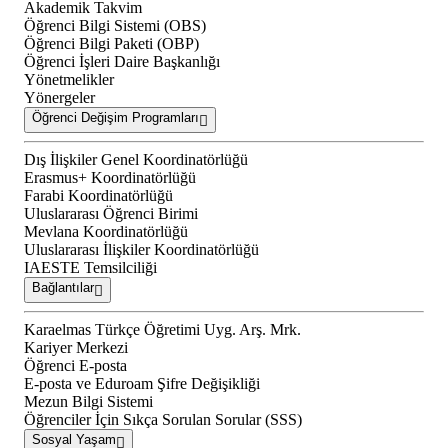
Akademik Takvim
Öğrenci Bilgi Sistemi (OBS)
Öğrenci Bilgi Paketi (OBP)
Öğrenci İşleri Daire Başkanlığı
Yönetmelikler
Yönergeler
Öğrenci Değişim Programları
Dış İlişkiler Genel Koordinatörlüğü
Erasmus+ Koordinatörlüğü
Farabi Koordinatörlüğü
Uluslararası Öğrenci Birimi
Mevlana Koordinatörlüğü
Uluslararası İlişkiler Koordinatörlüğü
IAESTE Temsilciliği
Bağlantılar
Karaelmas Türkçe Öğretimi Uyg. Arş. Mrk.
Kariyer Merkezi
Öğrenci E-posta
E-posta ve Eduroam Şifre Değişikliği
Mezun Bilgi Sistemi
Öğrenciler İçin Sıkça Sorulan Sorular (SSS)
Sosyal Yaşam