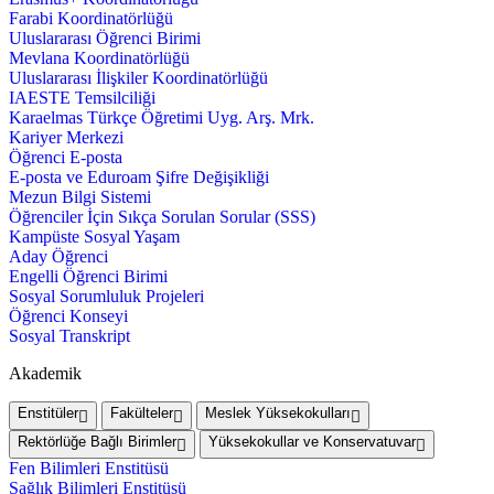
Farabi Koordinatörlüğü
Uluslararası Öğrenci Birimi
Mevlana Koordinatörlüğü
Uluslararası İlişkiler Koordinatörlüğü
IAESTE Temsilciliği
Karaelmas Türkçe Öğretimi Uyg. Arş. Mrk.
Kariyer Merkezi
Öğrenci E-posta
E-posta ve Eduroam Şifre Değişikliği
Mezun Bilgi Sistemi
Öğrenciler İçin Sıkça Sorulan Sorular (SSS)
Kampüste Sosyal Yaşam
Aday Öğrenci
Engelli Öğrenci Birimi
Sosyal Sorumluluk Projeleri
Öğrenci Konseyi
Sosyal Transkript
Akademik
Enstitüler
Fakülteler
Meslek Yüksekokulları
Rektörlüğe Bağlı Birimler
Yüksekokullar ve Konservatuvar
Fen Bilimleri Enstitüsü
Sağlık Bilimleri Enstitüsü