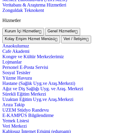
Veritabanı & Araştırma Hizmetleri
Zonguldak Teknokent
Hizmetler
Kurum İçi Hizmetler
Genel Hizmetler
Kolay Erişim Hizmet Menüsü
Veri / İletişim
Anaokulumuz
Cafe Akademi
Kongre ve Kültür Merkezlerimiz
Lojmanlar
Personel E-Posta Servisi
Sosyal Tesisler
Yüzme Havuzu
Hastane (Sağlık Uyg.ve Araş.Merkezi)
Ağız ve Diş Sağlığı Uyg. ve Araş. Merkezi
Sürekli Eğitim Merkezi
Uzaktan Eğitim Uyg.ve Araş.Merkezi
Arıza Takip
UZEM Stüdyo Randevu
E-KAMPÜS Bilgilendirme
Yemek Listesi
Veri Merkezi
Kablosuz İnternet Erişimi (eduroam)