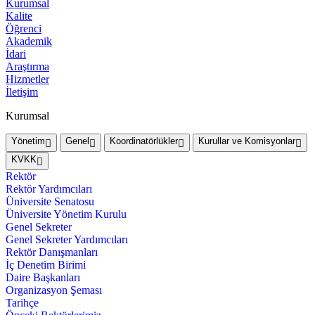
Kurumsal
Kalite
Öğrenci
Akademik
İdari
Araştırma
Hizmetler
İletişim
Kurumsal
Yönetim
Genel
Koordinatörlükler
Kurullar ve Komisyonlar
KVKK
Rektör
Rektör Yardımcıları
Üniversite Senatosu
Üniversite Yönetim Kurulu
Genel Sekreter
Genel Sekreter Yardımcıları
Rektör Danışmanları
İç Denetim Birimi
Daire Başkanları
Organizasyon Şeması
Tarihçe