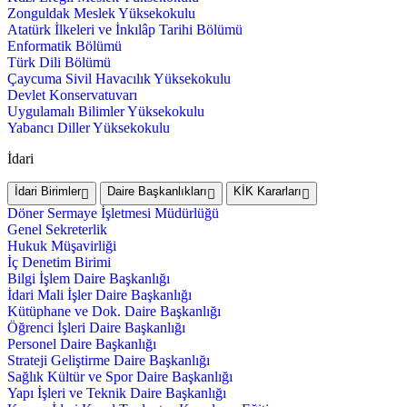
Zonguldak Meslek Yüksekokulu
Atatürk İlkeleri ve İnkılâp Tarihi Bölümü
Enformatik Bölümü
Türk Dili Bölümü
Çaycuma Sivil Havacılık Yüksekokulu
Devlet Konservatuvarı
Uygulamalı Bilimler Yüksekokulu
Yabancı Diller Yüksekokulu
İdari
İdari Birimler
Daire Başkanlıkları
KİK Kararları
Döner Sermaye İşletmesi Müdürlüğü
Genel Sekreterlik
Hukuk Müşavirliği
İç Denetim Birimi
Bilgi İşlem Daire Başkanlığı
İdari Mali İşler Daire Başkanlığı
Kütüphane ve Dok. Daire Başkanlığı
Öğrenci İşleri Daire Başkanlığı
Personel Daire Başkanlığı
Strateji Geliştirme Daire Başkanlığı
Sağlık Kültür ve Spor Daire Başkanlığı
Yapı İşleri ve Teknik Daire Başkanlığı