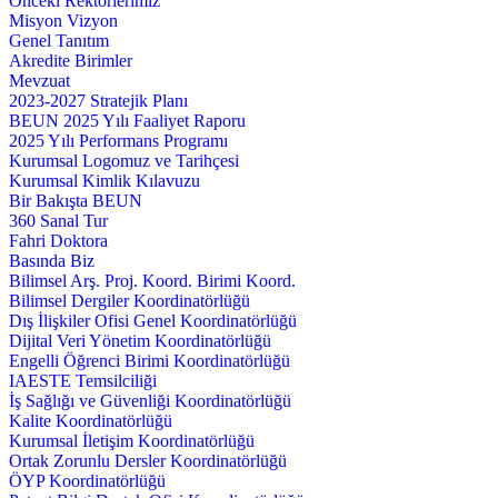
Önceki Rektörlerimiz
Misyon Vizyon
Genel Tanıtım
Akredite Birimler
Mevzuat
2023-2027 Stratejik Planı
BEUN 2025 Yılı Faaliyet Raporu
2025 Yılı Performans Programı
Kurumsal Logomuz ve Tarihçesi
Kurumsal Kimlik Kılavuzu
Bir Bakışta BEUN
360 Sanal Tur
Fahri Doktora
Basında Biz
Bilimsel Arş. Proj. Koord. Birimi Koord.
Bilimsel Dergiler Koordinatörlüğü
Dış İlişkiler Ofisi Genel Koordinatörlüğü
Dijital Veri Yönetim Koordinatörlüğü
Engelli Öğrenci Birimi Koordinatörlüğü
IAESTE Temsilciliği
İş Sağlığı ve Güvenliği Koordinatörlüğü
Kalite Koordinatörlüğü
Kurumsal İletişim Koordinatörlüğü
Ortak Zorunlu Dersler Koordinatörlüğü
ÖYP Koordinatörlüğü