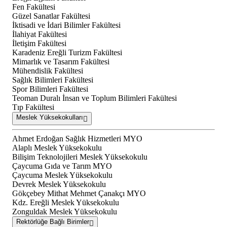
Fen Fakültesi
Güzel Sanatlar Fakültesi
İktisadi ve İdari Bilimler Fakültesi
İlahiyat Fakültesi
İletişim Fakültesi
Karadeniz Ereğli Turizm Fakültesi
Mimarlık ve Tasarım Fakültesi
Mühendislik Fakültesi
Sağlık Bilimleri Fakültesi
Spor Bilimleri Fakültesi
Teoman Duralı İnsan ve Toplum Bilimleri Fakültesi
Tıp Fakültesi
Meslek Yüksekokulları
Ahmet Erdoğan Sağlık Hizmetleri MYO
Alaplı Meslek Yüksekokulu
Bilişim Teknolojileri Meslek Yüksekokulu
Çaycuma Gıda ve Tarım MYO
Çaycuma Meslek Yüksekokulu
Devrek Meslek Yüksekokulu
Gökçebey Mithat Mehmet Çanakçı MYO
Kdz. Ereğli Meslek Yüksekokulu
Zonguldak Meslek Yüksekokulu
Rektörlüğe Bağlı Birimler