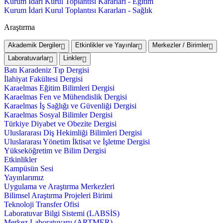
Kurum İdari Kurul Toplantısı Kararları - Eğitim
Kurum İdari Kurul Toplantısı Kararları - Sağlık
Araştırma
Akademik Dergiler
Etkinlikler ve Yayınlar
Merkezler / Birimler
Laboratuvarlar
Linkler
Batı Karadeniz Tıp Dergisi
İlahiyat Fakültesi Dergisi
Karaelmas Eğitim Bilimleri Dergisi
Karaelmas Fen ve Mühendislik Dergisi
Karaelmas İş Sağlığı ve Güvenliği Dergisi
Karaelmas Sosyal Bilimler Dergisi
Türkiye Diyabet ve Obezite Dergisi
Uluslararası Diş Hekimliği Bilimleri Dergisi
Uluslararası Yönetim İktisat ve İşletme Dergisi
Yükseköğretim ve Bilim Dergisi
Etkinlikler
Kampüsün Sesi
Yayınlarımız
Uygulama ve Araştırma Merkezleri
Bilimsel Araştırma Projeleri Birimi
Teknoloji Transfer Ofisi
Laboratuvar Bilgi Sistemi (LABSİS)
Merkez Laboratuvaru (ARTMER)