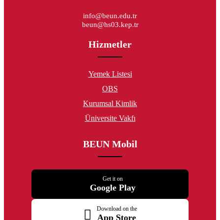
info@beun.edu.tr
beun@hs03.kep.tr
Hizmetler
Yemek Listesi
OBS
Kurumsal Kimlik
Üniversite Vakfı
BEUN Mobil
Get it on
Google Play
Download on the
App Store