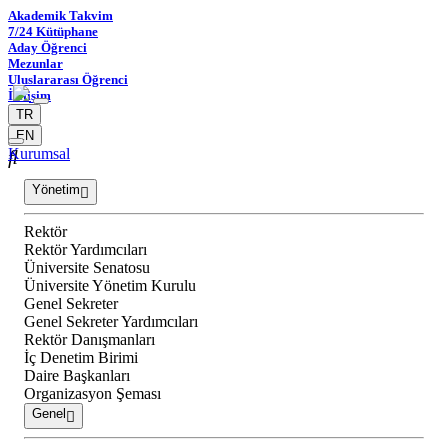
Akademik Takvim
7/24 Kütüphane
Aday Öğrenci
Mezunlar
Uluslararası Öğrenci
İletişim
TR
EN
Kurumsal
Yönetim
Rektör
Rektör Yardımcıları
Üniversite Senatosu
Üniversite Yönetim Kurulu
Genel Sekreter
Genel Sekreter Yardımcıları
Rektör Danışmanları
İç Denetim Birimi
Daire Başkanları
Organizasyon Şeması
Genel