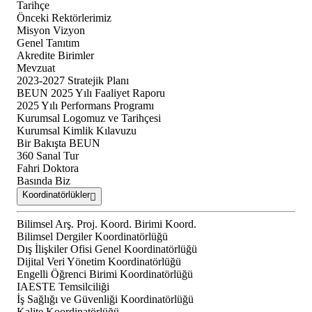
Tarihçe
Önceki Rektörlerimiz
Misyon Vizyon
Genel Tanıtım
Akredite Birimler
Mevzuat
2023-2027 Stratejik Planı
BEUN 2025 Yılı Faaliyet Raporu
2025 Yılı Performans Programı
Kurumsal Logomuz ve Tarihçesi
Kurumsal Kimlik Kılavuzu
Bir Bakışta BEUN
360 Sanal Tur
Fahri Doktora
Basında Biz
Koordinatörlükler
Bilimsel Arş. Proj. Koord. Birimi Koord.
Bilimsel Dergiler Koordinatörlüğü
Dış İlişkiler Ofisi Genel Koordinatörlüğü
Dijital Veri Yönetim Koordinatörlüğü
Engelli Öğrenci Birimi Koordinatörlüğü
IAESTE Temsilciliği
İş Sağlığı ve Güvenliği Koordinatörlüğü
Kalite Koordinatörlüğü