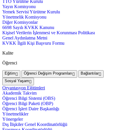
TTO Yürütme Kurulu
Yayın Komisyonu
Yemek Servisi Yürütme Kurulu
Yönetmelik Komisyonu
Diğer Komisyonlar
6698 Sayılı KVKK Kanunu
Kişisel Verilerin İşlenmesi ve Korunması Politikası
Genel Aydınlatma Metni
KVKK İlgili Kişi Başvuru Formu
Kalite
Öğrenci
Eğitim
Öğrenci Değişim Programları
Bağlantılar
Sosyal Yaşam
Oryantasyon Eğitimleri
Akademik Takvim
Öğrenci Bilgi Sistemi (OBS)
Öğrenci Bilgi Paketi (OBP)
Öğrenci İşleri Daire Başkanlığı
Yönetmelikler
Yönergeler
Dış İlişkiler Genel Koordinatörlüğü
Erasmus+ Koordinatörlüğü