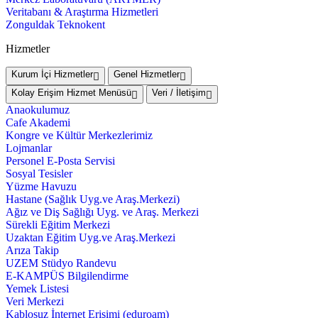
Veritabanı & Araştırma Hizmetleri
Zonguldak Teknokent
Hizmetler
Kurum İçi Hizmetler
Genel Hizmetler
Kolay Erişim Hizmet Menüsü
Veri / İletişim
Anaokulumuz
Cafe Akademi
Kongre ve Kültür Merkezlerimiz
Lojmanlar
Personel E-Posta Servisi
Sosyal Tesisler
Yüzme Havuzu
Hastane (Sağlık Uyg.ve Araş.Merkezi)
Ağız ve Diş Sağlığı Uyg. ve Araş. Merkezi
Sürekli Eğitim Merkezi
Uzaktan Eğitim Uyg.ve Araş.Merkezi
Arıza Takip
UZEM Stüdyo Randevu
E-KAMPÜS Bilgilendirme
Yemek Listesi
Veri Merkezi
Kablosuz İnternet Erişimi (eduroam)