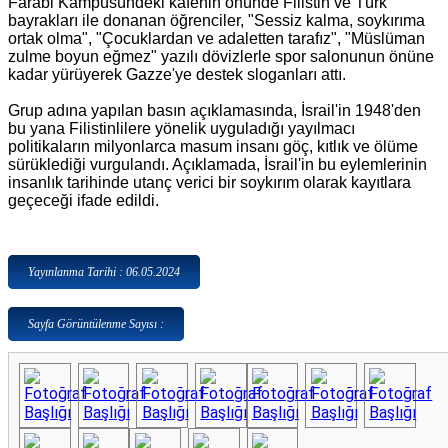
Farabi Kampüsündeki kafenin önünde Filistin ve Türk
bayrakları ile donanan öğrenciler, "Sessiz kalma, soykırıma
ortak olma", "Çocuklardan ve adaletten tarafız", "Müslüman
zulme boyun eğmez" yazılı dövizlerle spor salonunun önüne
kadar yürüyerek Gazze'ye destek sloganları attı.
Grup adına yapılan basın açıklamasında, İsrail'in 1948'den
bu yana Filistinlilere yönelik uyguladığı yayılmacı
politikaların milyonlarca masum insanı göç, kıtlık ve ölüme
sürüklediği vurgulandı. Açıklamada, İsrail'in bu eylemlerinin
insanlık tarihinde utanç verici bir soykırım olarak kayıtlara
geçeceği ifade edildi.
Yayınlanma Tarihi : 06.05.2024
Sayfa Görüntülenme Sayısı :