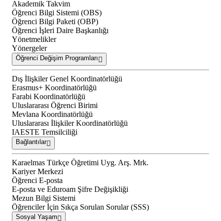
Akademik Takvim
Öğrenci Bilgi Sistemi (OBS)
Öğrenci Bilgi Paketi (OBP)
Öğrenci İşleri Daire Başkanlığı
Yönetmelikler
Yönergeler
Öğrenci Değişim Programları
Dış İlişkiler Genel Koordinatörlüğü
Erasmus+ Koordinatörlüğü
Farabi Koordinatörlüğü
Uluslararası Öğrenci Birimi
Mevlana Koordinatörlüğü
Uluslararası İlişkiler Koordinatörlüğü
IAESTE Temsilciliği
Bağlantılar
Karaelmas Türkçe Öğretimi Uyg. Arş. Mrk.
Kariyer Merkezi
Öğrenci E-posta
E-posta ve Eduroam Şifre Değişikliği
Mezun Bilgi Sistemi
Öğrenciler İçin Sıkça Sorulan Sorular (SSS)
Sosyal Yaşam