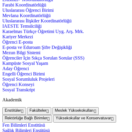
Farabi Koordinatörlüğü
Uluslararası Öğrenci Birimi
Mevlana Koordinatörlüğü
Uluslararası İlişkiler Koordinatörlüğü
IAESTE Temsilciliği
Karaelmas Türkçe Öğretimi Uyg. Arş. Mrk.
Kariyer Merkezi
Öğrenci E-posta
E-posta ve Eduroam Şifre Değişikliği
Mezun Bilgi Sistemi
Öğrenciler İçin Sıkça Sorulan Sorular (SSS)
Kampüste Sosyal Yaşam
Aday Öğrenci
Engelli Öğrenci Birimi
Sosyal Sorumluluk Projeleri
Öğrenci Konseyi
Sosyal Transkript
Akademik
Enstitüler
Fakülteler
Meslek Yüksekokulları
Rektörlüğe Bağlı Birimler
Yüksekokullar ve Konservatuvar
Fen Bilimleri Enstitüsü
Sağlık Bilimleri Enstitüsü