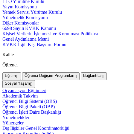
TTO Yürütme Kurulu
Yayın Komisyonu
Yemek Servisi Yürütme Kurulu
Yönetmelik Komisyonu
Diğer Komisyonlar
6698 Sayılı KVKK Kanunu
Kişisel Verilerin İşlenmesi ve Korunması Politikası
Genel Aydınlatma Metni
KVKK İlgili Kişi Başvuru Formu
Kalite
Öğrenci
Eğitim
Öğrenci Değişim Programları
Bağlantılar
Sosyal Yaşam
Oryantasyon Eğitimleri
Akademik Takvim
Öğrenci Bilgi Sistemi (OBS)
Öğrenci Bilgi Paketi (OBP)
Öğrenci İşleri Daire Başkanlığı
Yönetmelikler
Yönergeler
Dış İlişkiler Genel Koordinatörlüğü
Erasmus+ Koordinatörlüğü