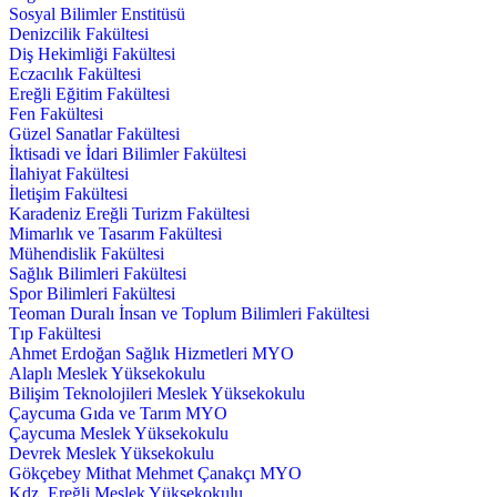
Sosyal Bilimler Enstitüsü
Denizcilik Fakültesi
Diş Hekimliği Fakültesi
Eczacılık Fakültesi
Ereğli Eğitim Fakültesi
Fen Fakültesi
Güzel Sanatlar Fakültesi
İktisadi ve İdari Bilimler Fakültesi
İlahiyat Fakültesi
İletişim Fakültesi
Karadeniz Ereğli Turizm Fakültesi
Mimarlık ve Tasarım Fakültesi
Mühendislik Fakültesi
Sağlık Bilimleri Fakültesi
Spor Bilimleri Fakültesi
Teoman Duralı İnsan ve Toplum Bilimleri Fakültesi
Tıp Fakültesi
Ahmet Erdoğan Sağlık Hizmetleri MYO
Alaplı Meslek Yüksekokulu
Bilişim Teknolojileri Meslek Yüksekokulu
Çaycuma Gıda ve Tarım MYO
Çaycuma Meslek Yüksekokulu
Devrek Meslek Yüksekokulu
Gökçebey Mithat Mehmet Çanakçı MYO
Kdz. Ereğli Meslek Yüksekokulu