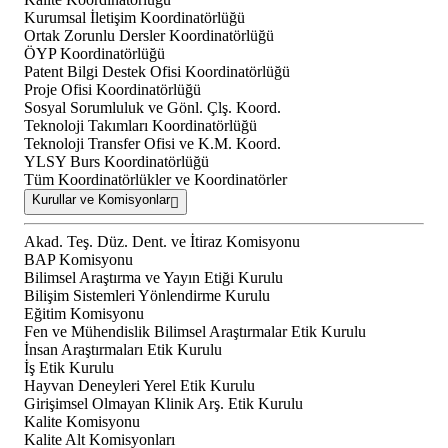
Kurumsal İletişim Koordinatörlüğü
Ortak Zorunlu Dersler Koordinatörlüğü
ÖYP Koordinatörlüğü
Patent Bilgi Destek Ofisi Koordinatörlüğü
Proje Ofisi Koordinatörlüğü
Sosyal Sorumluluk ve Gönl. Çlş. Koord.
Teknoloji Takımları Koordinatörlüğü
Teknoloji Transfer Ofisi ve K.M. Koord.
YLSY Burs Koordinatörlüğü
Tüm Koordinatörlükler ve Koordinatörler
Kurullar ve Komisyonlar
Akad. Teş. Düz. Dent. ve İtiraz Komisyonu
BAP Komisyonu
Bilimsel Araştırma ve Yayın Etiği Kurulu
Bilişim Sistemleri Yönlendirme Kurulu
Eğitim Komisyonu
Fen ve Mühendislik Bilimsel Araştırmalar Etik Kurulu
İnsan Araştırmaları Etik Kurulu
İş Etik Kurulu
Hayvan Deneyleri Yerel Etik Kurulu
Girişimsel Olmayan Klinik Arş. Etik Kurulu
Kalite Komisyonu
Kalite Alt Komisyonları