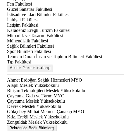
Fen Fakültesi
Güzel Sanatlar Fakültesi
İktisadi ve İdari Bilimler Fakültesi
İlahiyat Fakültesi
İletişim Fakültesi
Karadeniz Ereğli Turizm Fakültesi
Mimarlık ve Tasarım Fakültesi
Mühendislik Fakültesi
Sağlık Bilimleri Fakültesi
Spor Bilimleri Fakültesi
Teoman Duralı İnsan ve Toplum Bilimleri Fakültesi
Tıp Fakültesi
Meslek Yüksekokulları
Ahmet Erdoğan Sağlık Hizmetleri MYO
Alaplı Meslek Yüksekokulu
Bilişim Teknolojileri Meslek Yüksekokulu
Çaycuma Gıda ve Tarım MYO
Çaycuma Meslek Yüksekokulu
Devrek Meslek Yüksekokulu
Gökçebey Mithat Mehmet Çanakçı MYO
Kdz. Ereğli Meslek Yüksekokulu
Zonguldak Meslek Yüksekokulu
Rektörlüğe Bağlı Birimler