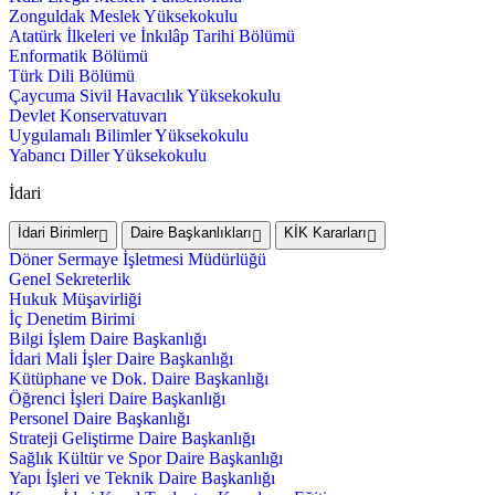
Zonguldak Meslek Yüksekokulu
Atatürk İlkeleri ve İnkılâp Tarihi Bölümü
Enformatik Bölümü
Türk Dili Bölümü
Çaycuma Sivil Havacılık Yüksekokulu
Devlet Konservatuvarı
Uygulamalı Bilimler Yüksekokulu
Yabancı Diller Yüksekokulu
İdari
İdari Birimler
Daire Başkanlıkları
KİK Kararları
Döner Sermaye İşletmesi Müdürlüğü
Genel Sekreterlik
Hukuk Müşavirliği
İç Denetim Birimi
Bilgi İşlem Daire Başkanlığı
İdari Mali İşler Daire Başkanlığı
Kütüphane ve Dok. Daire Başkanlığı
Öğrenci İşleri Daire Başkanlığı
Personel Daire Başkanlığı
Strateji Geliştirme Daire Başkanlığı
Sağlık Kültür ve Spor Daire Başkanlığı
Yapı İşleri ve Teknik Daire Başkanlığı