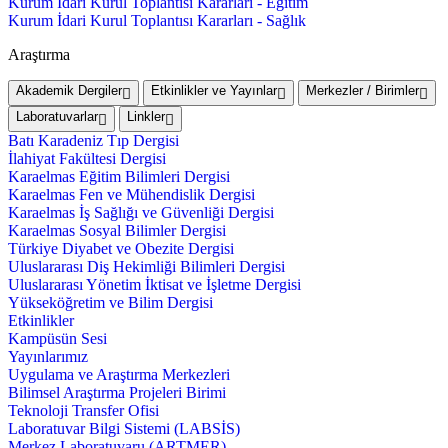
Kurum İdari Kurul Toplantısı Kararları - Eğitim
Kurum İdari Kurul Toplantısı Kararları - Sağlık
Araştırma
Akademik Dergiler
Etkinlikler ve Yayınlar
Merkezler / Birimler
Laboratuvarlar
Linkler
Batı Karadeniz Tıp Dergisi
İlahiyat Fakültesi Dergisi
Karaelmas Eğitim Bilimleri Dergisi
Karaelmas Fen ve Mühendislik Dergisi
Karaelmas İş Sağlığı ve Güvenliği Dergisi
Karaelmas Sosyal Bilimler Dergisi
Türkiye Diyabet ve Obezite Dergisi
Uluslararası Diş Hekimliği Bilimleri Dergisi
Uluslararası Yönetim İktisat ve İşletme Dergisi
Yükseköğretim ve Bilim Dergisi
Etkinlikler
Kampüsün Sesi
Yayınlarımız
Uygulama ve Araştırma Merkezleri
Bilimsel Araştırma Projeleri Birimi
Teknoloji Transfer Ofisi
Laboratuvar Bilgi Sistemi (LABSİS)
Merkez Laboratuvaru (ARTMER)