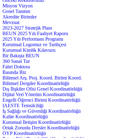
Önceki Rektörlerimiz
Misyon Vizyon
Genel Tanıtım
Akredite Birimler
Mevzuat
2023-2027 Stratejik Planı
BEUN 2025 Yılı Faaliyet Raporu
2025 Yılı Performans Programı
Kurumsal Logomuz ve Tarihçesi
Kurumsal Kimlik Kılavuzu
Bir Bakışta BEUN
360 Sanal Tur
Fahri Doktora
Basında Biz
Bilimsel Arş. Proj. Koord. Birimi Koord.
Bilimsel Dergiler Koordinatörlüğü
Dış İlişkiler Ofisi Genel Koordinatörlüğü
Dijital Veri Yönetim Koordinatörlüğü
Engelli Öğrenci Birimi Koordinatörlüğü
IAESTE Temsilciliği
İş Sağlığı ve Güvenliği Koordinatörlüğü
Kalite Koordinatörlüğü
Kurumsal İletişim Koordinatörlüğü
Ortak Zorunlu Dersler Koordinatörlüğü
ÖYP Koordinatörlüğü