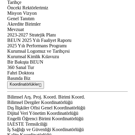
Tarihçe
Önceki Rektörlerimiz
Misyon Vizyon
Genel Tanıtım
Akredite Birimler
Mevzuat
2023-2027 Stratejik Planı
BEUN 2025 Yılı Faaliyet Raporu
2025 Yılı Performans Programı
Kurumsal Logomuz ve Tarihçesi
Kurumsal Kimlik Kılavuzu
Bir Bakışta BEUN
360 Sanal Tur
Fahri Doktora
Basında Biz
Koordinatörlükler
Bilimsel Arş. Proj. Koord. Birimi Koord.
Bilimsel Dergiler Koordinatörlüğü
Dış İlişkiler Ofisi Genel Koordinatörlüğü
Dijital Veri Yönetim Koordinatörlüğü
Engelli Öğrenci Birimi Koordinatörlüğü
IAESTE Temsilciliği
İş Sağlığı ve Güvenliği Koordinatörlüğü
Kalite Koordinatörlüğü