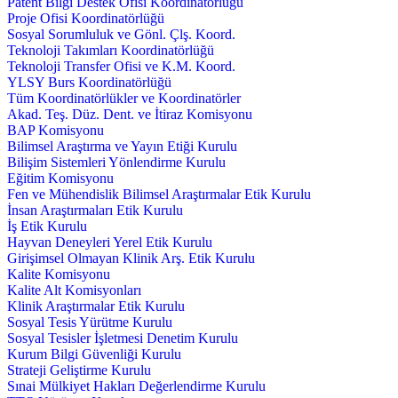
Patent Bilgi Destek Ofisi Koordinatörlüğü
Proje Ofisi Koordinatörlüğü
Sosyal Sorumluluk ve Gönl. Çlş. Koord.
Teknoloji Takımları Koordinatörlüğü
Teknoloji Transfer Ofisi ve K.M. Koord.
YLSY Burs Koordinatörlüğü
Tüm Koordinatörlükler ve Koordinatörler
Akad. Teş. Düz. Dent. ve İtiraz Komisyonu
BAP Komisyonu
Bilimsel Araştırma ve Yayın Etiği Kurulu
Bilişim Sistemleri Yönlendirme Kurulu
Eğitim Komisyonu
Fen ve Mühendislik Bilimsel Araştırmalar Etik Kurulu
İnsan Araştırmaları Etik Kurulu
İş Etik Kurulu
Hayvan Deneyleri Yerel Etik Kurulu
Girişimsel Olmayan Klinik Arş. Etik Kurulu
Kalite Komisyonu
Kalite Alt Komisyonları
Klinik Araştırmalar Etik Kurulu
Sosyal Tesis Yürütme Kurulu
Sosyal Tesisler İşletmesi Denetim Kurulu
Kurum Bilgi Güvenliği Kurulu
Strateji Geliştirme Kurulu
Sınai Mülkiyet Hakları Değerlendirme Kurulu