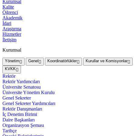
Kurumsal
Kalite
Öğrenci
Akademik
İdari
Araştırma
Hizmetler
İletişim
Kurumsal
Yönetim
Genel
Koordinatörlükler
Kurullar ve Komisyonlar
KVKK
Rektör
Rektör Yardımcıları
Üniversite Senatosu
Üniversite Yönetim Kurulu
Genel Sekreter
Genel Sekreter Yardımcıları
Rektör Danışmanları
İç Denetim Birimi
Daire Başkanları
Organizasyon Şeması
Tarihçe