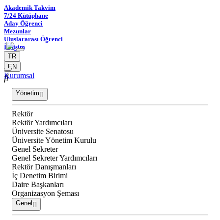
Akademik Takvim
7/24 Kütüphane
Aday Öğrenci
Mezunlar
Uluslararası Öğrenci
İletişim
TR
EN
Kurumsal
Yönetim
Rektör
Rektör Yardımcıları
Üniversite Senatosu
Üniversite Yönetim Kurulu
Genel Sekreter
Genel Sekreter Yardımcıları
Rektör Danışmanları
İç Denetim Birimi
Daire Başkanları
Organizasyon Şeması
Genel