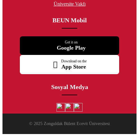
Üniversite Vakfı
BEUN Mobil
Get it on
Google Play
Download on the
App Store
Sosyal Medya
© 2025 Zonguldak Bülent Ecevit Üniversitesi