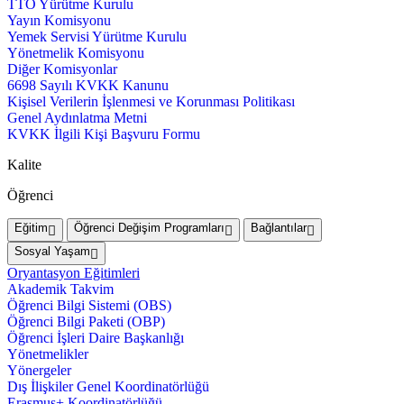
TTO Yürütme Kurulu
Yayın Komisyonu
Yemek Servisi Yürütme Kurulu
Yönetmelik Komisyonu
Diğer Komisyonlar
6698 Sayılı KVKK Kanunu
Kişisel Verilerin İşlenmesi ve Korunması Politikası
Genel Aydınlatma Metni
KVKK İlgili Kişi Başvuru Formu
Kalite
Öğrenci
Eğitim
Öğrenci Değişim Programları
Bağlantılar
Sosyal Yaşam
Oryantasyon Eğitimleri
Akademik Takvim
Öğrenci Bilgi Sistemi (OBS)
Öğrenci Bilgi Paketi (OBP)
Öğrenci İşleri Daire Başkanlığı
Yönetmelikler
Yönergeler
Dış İlişkiler Genel Koordinatörlüğü
Erasmus+ Koordinatörlüğü