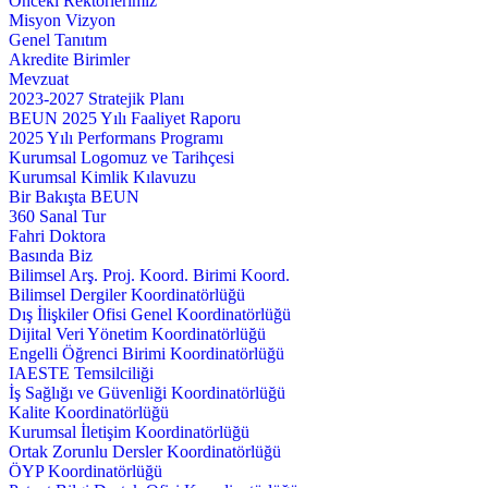
Önceki Rektörlerimiz
Misyon Vizyon
Genel Tanıtım
Akredite Birimler
Mevzuat
2023-2027 Stratejik Planı
BEUN 2025 Yılı Faaliyet Raporu
2025 Yılı Performans Programı
Kurumsal Logomuz ve Tarihçesi
Kurumsal Kimlik Kılavuzu
Bir Bakışta BEUN
360 Sanal Tur
Fahri Doktora
Basında Biz
Bilimsel Arş. Proj. Koord. Birimi Koord.
Bilimsel Dergiler Koordinatörlüğü
Dış İlişkiler Ofisi Genel Koordinatörlüğü
Dijital Veri Yönetim Koordinatörlüğü
Engelli Öğrenci Birimi Koordinatörlüğü
IAESTE Temsilciliği
İş Sağlığı ve Güvenliği Koordinatörlüğü
Kalite Koordinatörlüğü
Kurumsal İletişim Koordinatörlüğü
Ortak Zorunlu Dersler Koordinatörlüğü
ÖYP Koordinatörlüğü