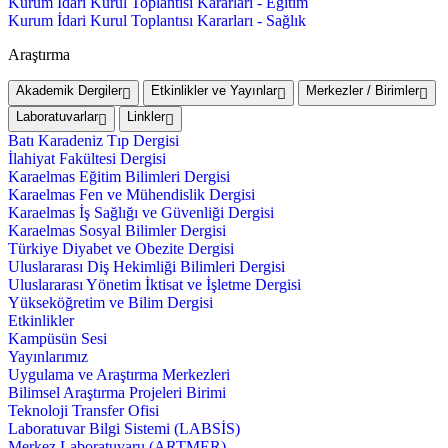
Kurum İdari Kurul Toplantısı Kararları - Eğitim
Kurum İdari Kurul Toplantısı Kararları - Sağlık
Araştırma
Akademik Dergiler
Etkinlikler ve Yayınlar
Merkezler / Birimler
Laboratuvarlar
Linkler
Batı Karadeniz Tıp Dergisi
İlahiyat Fakültesi Dergisi
Karaelmas Eğitim Bilimleri Dergisi
Karaelmas Fen ve Mühendislik Dergisi
Karaelmas İş Sağlığı ve Güvenliği Dergisi
Karaelmas Sosyal Bilimler Dergisi
Türkiye Diyabet ve Obezite Dergisi
Uluslararası Diş Hekimliği Bilimleri Dergisi
Uluslararası Yönetim İktisat ve İşletme Dergisi
Yükseköğretim ve Bilim Dergisi
Etkinlikler
Kampüsün Sesi
Yayınlarımız
Uygulama ve Araştırma Merkezleri
Bilimsel Araştırma Projeleri Birimi
Teknoloji Transfer Ofisi
Laboratuvar Bilgi Sistemi (LABSİS)
Merkez Laboratuvaru (ARTMER)