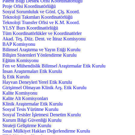
Patent Bilgi Destek Ofisi Koordinatörlüğü
Proje Ofisi Koordinatörlüğü
Sosyal Sorumluluk ve Gönl. Çlş. Koord.
Teknoloji Takımları Koordinatörlüğü
Teknoloji Transfer Ofisi ve K.M. Koord.
YLSY Burs Koordinatörlüğü
Tüm Koordinatörlükler ve Koordinatörler
Akad. Teş. Düz. Dent. ve İtiraz Komisyonu
BAP Komisyonu
Bilimsel Araştırma ve Yayın Etiği Kurulu
Bilişim Sistemleri Yönlendirme Kurulu
Eğitim Komisyonu
Fen ve Mühendislik Bilimsel Araştırmalar Etik Kurulu
İnsan Araştırmaları Etik Kurulu
İş Etik Kurulu
Hayvan Deneyleri Yerel Etik Kurulu
Girişimsel Olmayan Klinik Arş. Etik Kurulu
Kalite Komisyonu
Kalite Alt Komisyonları
Klinik Araştırmalar Etik Kurulu
Sosyal Tesis Yürütme Kurulu
Sosyal Tesisler İşletmesi Denetim Kurulu
Kurum Bilgi Güvenliği Kurulu
Strateji Geliştirme Kurulu
Sınai Mülkiyet Hakları Değerlendirme Kurulu