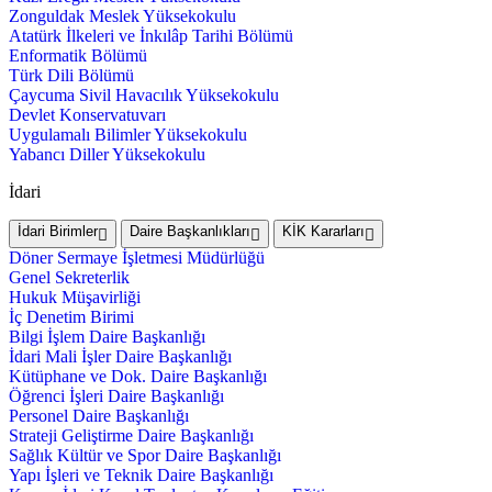
Zonguldak Meslek Yüksekokulu
Atatürk İlkeleri ve İnkılâp Tarihi Bölümü
Enformatik Bölümü
Türk Dili Bölümü
Çaycuma Sivil Havacılık Yüksekokulu
Devlet Konservatuvarı
Uygulamalı Bilimler Yüksekokulu
Yabancı Diller Yüksekokulu
İdari
İdari Birimler
Daire Başkanlıkları
KİK Kararları
Döner Sermaye İşletmesi Müdürlüğü
Genel Sekreterlik
Hukuk Müşavirliği
İç Denetim Birimi
Bilgi İşlem Daire Başkanlığı
İdari Mali İşler Daire Başkanlığı
Kütüphane ve Dok. Daire Başkanlığı
Öğrenci İşleri Daire Başkanlığı
Personel Daire Başkanlığı
Strateji Geliştirme Daire Başkanlığı
Sağlık Kültür ve Spor Daire Başkanlığı
Yapı İşleri ve Teknik Daire Başkanlığı