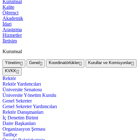
Kurumsal
Kalite
Öğrenci
Akademik
İdari
Araştırma
Hizmetler
İletişim
Kurumsal
Yönetim
Genel
Koordinatörlükler
Kurullar ve Komisyonlar
KVKK
Rektör
Rektör Yardımcıları
Üniversite Senatosu
Üniversite Yönetim Kurulu
Genel Sekreter
Genel Sekreter Yardımcıları
Rektör Danışmanları
İç Denetim Birimi
Daire Başkanları
Organizasyon Şeması
Tarihçe