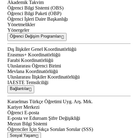
Akademik Takvim
Öğrenci Bilgi Sistemi (OBS)
Öğrenci Bilgi Paketi (OBP)
Öğrenci İşleri Daire Başkanlığı
Yönetmelikler
Yönergeler
Öğrenci Değişim Programları
Dış İlişkiler Genel Koordinatörlüğü
Erasmus+ Koordinatörlüğü
Farabi Koordinatörlüğü
Uluslararası Öğrenci Birimi
Mevlana Koordinatörlüğü
Uluslararası İlişkiler Koordinatörlüğü
IAESTE Temsilciliği
Bağlantılar
Karaelmas Türkçe Öğretimi Uyg. Arş. Mrk.
Kariyer Merkezi
Öğrenci E-posta
E-posta ve Eduroam Şifre Değişikliği
Mezun Bilgi Sistemi
Öğrenciler İçin Sıkça Sorulan Sorular (SSS)
Sosyal Yaşam