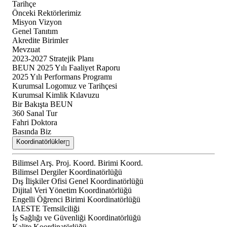
Tarihçe
Önceki Rektörlerimiz
Misyon Vizyon
Genel Tanıtım
Akredite Birimler
Mevzuat
2023-2027 Stratejik Planı
BEUN 2025 Yılı Faaliyet Raporu
2025 Yılı Performans Programı
Kurumsal Logomuz ve Tarihçesi
Kurumsal Kimlik Kılavuzu
Bir Bakışta BEUN
360 Sanal Tur
Fahri Doktora
Basında Biz
Koordinatörlükler
Bilimsel Arş. Proj. Koord. Birimi Koord.
Bilimsel Dergiler Koordinatörlüğü
Dış İlişkiler Ofisi Genel Koordinatörlüğü
Dijital Veri Yönetim Koordinatörlüğü
Engelli Öğrenci Birimi Koordinatörlüğü
IAESTE Temsilciliği
İş Sağlığı ve Güvenliği Koordinatörlüğü
Kalite Koordinatörlüğü