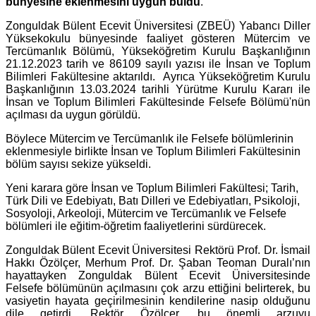
bünyesine eklenmesini uygun buldu
.
Zonguldak Bülent Ecevit Üniversitesi (ZBEÜ) Yabancı Diller
Yüksekokulu bünyesinde faaliyet gösteren Mütercim ve
Tercümanlık Bölümü, Yükseköğretim Kurulu Başkanlığının
21.12.2023 tarih ve 86109 sayılı yazısı ile İnsan ve Toplum
Bilimleri Fakültesine aktarıldı. Ayrıca Yükseköğretim Kurulu
Başkanlığının 13.03.2024 tarihli Yürütme Kurulu Kararı ile
İnsan ve Toplum Bilimleri Fakültesinde Felsefe Bölümü'nün
açılması da uygun görüldü.
Böylece Mütercim ve Tercümanlık ile Felsefe bölümlerinin
eklenmesiyle birlikte İnsan ve Toplum Bilimleri Fakültesinin
bölüm sayısı sekize yükseldi.
Yeni karara göre İnsan ve Toplum Bilimleri Fakültesi; Tarih,
Türk Dili ve Edebiyatı, Batı Dilleri ve Edebiyatları, Psikoloji,
Sosyoloji, Arkeoloji, Mütercim ve Tercümanlık ve Felsefe
bölümleri ile eğitim-öğretim faaliyetlerini sürdürecek.
Zonguldak Bülent Ecevit Üniversitesi Rektörü Prof. Dr. İsmail
Hakkı Özölçer, Merhum Prof. Dr. Şaban Teoman Duralı’nın
hayattayken Zonguldak Bülent Ecevit Üniversitesinde
Felsefe bölümünün açılmasını çok arzu ettiğini belirterek, bu
vasiyetin hayata geçirilmesinin kendilerine nasip olduğunu
dile getirdi. Rektör Özölçer, bu önemli arzuyu