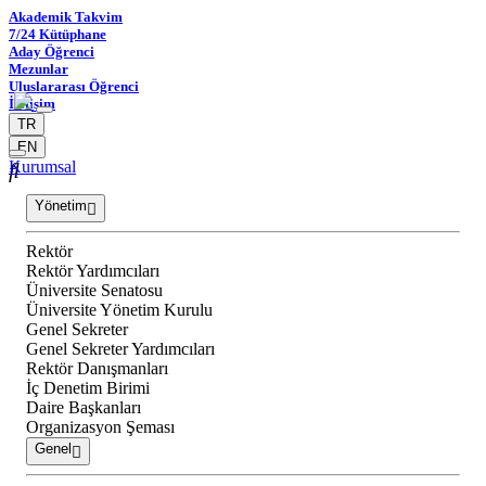
Akademik Takvim
7/24 Kütüphane
Aday Öğrenci
Mezunlar
Uluslararası Öğrenci
İletişim
TR
EN
Kurumsal
Yönetim
Rektör
Rektör Yardımcıları
Üniversite Senatosu
Üniversite Yönetim Kurulu
Genel Sekreter
Genel Sekreter Yardımcıları
Rektör Danışmanları
İç Denetim Birimi
Daire Başkanları
Organizasyon Şeması
Genel