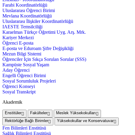
Farabi Koordinatörlüğü
Uluslararası Öğrenci Birimi
Mevlana Koordinatörlüğü
Uluslararası İlişkiler Koordinatörlüğü
IAESTE Temsilciliği
Karaelmas Türkçe Öğretimi Uyg. Arş. Mrk.
Kariyer Merkezi
Öğrenci E-posta
E-posta ve Eduroam Şifre Değişikliği
Mezun Bilgi Sistemi
Öğrenciler İçin Sıkça Sorulan Sorular (SSS)
Kampüste Sosyal Yaşam
Aday Öğrenci
Engelli Öğrenci Birimi
Sosyal Sorumluluk Projeleri
Öğrenci Konseyi
Sosyal Transkript
Akademik
Enstitüler
Fakülteler
Meslek Yüksekokulları
Rektörlüğe Bağlı Birimler
Yüksekokullar ve Konservatuvar
Fen Bilimleri Enstitüsü
Sağlık Bilimleri Enstitüsü