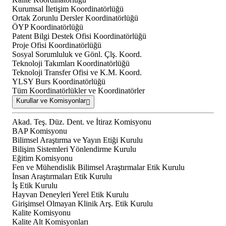
Kurumsal İletişim Koordinatörlüğü
Ortak Zorunlu Dersler Koordinatörlüğü
ÖYP Koordinatörlüğü
Patent Bilgi Destek Ofisi Koordinatörlüğü
Proje Ofisi Koordinatörlüğü
Sosyal Sorumluluk ve Gönl. Çlş. Koord.
Teknoloji Takımları Koordinatörlüğü
Teknoloji Transfer Ofisi ve K.M. Koord.
YLSY Burs Koordinatörlüğü
Tüm Koordinatörlükler ve Koordinatörler
Kurullar ve Komisyonlar
Akad. Teş. Düz. Dent. ve İtiraz Komisyonu
BAP Komisyonu
Bilimsel Araştırma ve Yayın Etiği Kurulu
Bilişim Sistemleri Yönlendirme Kurulu
Eğitim Komisyonu
Fen ve Mühendislik Bilimsel Araştırmalar Etik Kurulu
İnsan Araştırmaları Etik Kurulu
İş Etik Kurulu
Hayvan Deneyleri Yerel Etik Kurulu
Girişimsel Olmayan Klinik Arş. Etik Kurulu
Kalite Komisyonu
Kalite Alt Komisyonları