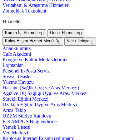
Veritabanı & Araştırma Hizmetleri
Zonguldak Teknokent
Hizmetler
Kurum İçi Hizmetler
Genel Hizmetler
Kolay Erişim Hizmet Menüsü
Veri / İletişim
Anaokulumuz
Cafe Akademi
Kongre ve Kültür Merkezlerimiz
Lojmanlar
Personel E-Posta Servisi
Sosyal Tesisler
Yüzme Havuzu
Hastane (Sağlık Uyg.ve Araş.Merkezi)
Ağız ve Diş Sağlığı Uyg. ve Araş. Merkezi
Sürekli Eğitim Merkezi
Uzaktan Eğitim Uyg.ve Araş.Merkezi
Arıza Takip
UZEM Stüdyo Randevu
E-KAMPÜS Bilgilendirme
Yemek Listesi
Veri Merkezi
Kablosuz İnternet Erişimi (eduroam)