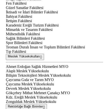
Fen Fakültesi
Güzel Sanatlar Fakültesi
İktisadi ve İdari Bilimler Fakültesi
İlahiyat Fakültesi
İletişim Fakültesi
Karadeniz Ereğli Turizm Fakültesi
Mimarlık ve Tasarım Fakültesi
Mühendislik Fakültesi
Sağlık Bilimleri Fakültesi
Spor Bilimleri Fakültesi
Teoman Duralı İnsan ve Toplum Bilimleri Fakültesi
Tıp Fakültesi
Meslek Yüksekokulları
Ahmet Erdoğan Sağlık Hizmetleri MYO
Alaplı Meslek Yüksekokulu
Bilişim Teknolojileri Meslek Yüksekokulu
Çaycuma Gıda ve Tarım MYO
Çaycuma Meslek Yüksekokulu
Devrek Meslek Yüksekokulu
Gökçebey Mithat Mehmet Çanakçı MYO
Kdz. Ereğli Meslek Yüksekokulu
Zonguldak Meslek Yüksekokulu
Rektörlüğe Bağlı Birimler