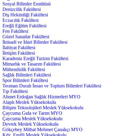
Sosyal Bilimler Enstitüsü
Denizcilik Fakültesi
Diş Hekimliği Fakültesi
Eczacılık Fakültesi
Ereğli Eğitim Fakültesi
Fen Fakültesi
Güzel Sanatlar Fakültesi
İktisadi ve İdari Bilimler Fakültesi
İlahiyat Fakültesi
İletişim Fakültesi
Karadeniz Ereğli Turizm Fakültesi
Mimarlık ve Tasarım Fakültesi
Mühendislik Fakültesi
Sağlık Bilimleri Fakültesi
Spor Bilimleri Fakültesi
Teoman Duralı İnsan ve Toplum Bilimleri Fakültesi
Tıp Fakültesi
Ahmet Erdoğan Sağlık Hizmetleri MYO
Alaplı Meslek Yüksekokulu
Bilişim Teknolojileri Meslek Yüksekokulu
Çaycuma Gıda ve Tarım MYO
Çaycuma Meslek Yüksekokulu
Devrek Meslek Yüksekokulu
Gökçebey Mithat Mehmet Çanakçı MYO
Kdz. Ereğli Meslek Yüksekokulu