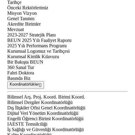
Tarihçe
Önceki Rektörlerimiz
Misyon Vizyon
Genel Tanıtım
Akredite Birimler
Mevzuat
2023-2027 Stratejik Planı
BEUN 2025 Yılı Faaliyet Raporu
2025 Yılı Performans Programı
Kurumsal Logomuz ve Tarihçesi
Kurumsal Kimlik Kılavuzu
Bir Bakışta BEUN
360 Sanal Tur
Fahri Doktora
Basında Biz
Koordinatörlükler
Bilimsel Arş. Proj. Koord. Birimi Koord.
Bilimsel Dergiler Koordinatörlüğü
Dış İlişkiler Ofisi Genel Koordinatörlüğü
Dijital Veri Yönetim Koordinatörlüğü
Engelli Öğrenci Birimi Koordinatörlüğü
IAESTE Temsilciliği
İş Sağlığı ve Güvenliği Koordinatörlüğü
Kalite Koordinatörlüğü