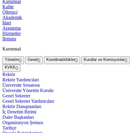
Kurumsal
Kalite
Öğrenci
Akademik
İdari
Araştırma
Hizmetler
İletişim
Kurumsal
Yönetim
Genel
Koordinatörlükler
Kurullar ve Komisyonlar
KVKK
Rektör
Rektör Yardımcıları
Üniversite Senatosu
Üniversite Yönetim Kurulu
Genel Sekreter
Genel Sekreter Yardımcıları
Rektör Danışmanları
İç Denetim Birimi
Daire Başkanları
Organizasyon Şeması
Tarihçe