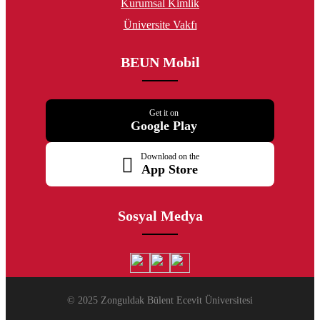
Kurumsal Kimlik
Üniversite Vakfı
BEUN Mobil
Get it on
Google Play
Download on the
App Store
Sosyal Medya
© 2025 Zonguldak Bülent Ecevit Üniversitesi