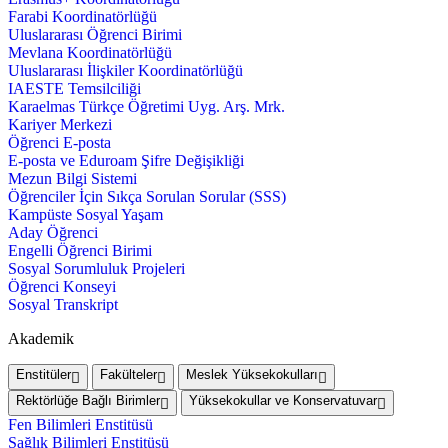
Farabi Koordinatörlüğü
Uluslararası Öğrenci Birimi
Mevlana Koordinatörlüğü
Uluslararası İlişkiler Koordinatörlüğü
IAESTE Temsilciliği
Karaelmas Türkçe Öğretimi Uyg. Arş. Mrk.
Kariyer Merkezi
Öğrenci E-posta
E-posta ve Eduroam Şifre Değişikliği
Mezun Bilgi Sistemi
Öğrenciler İçin Sıkça Sorulan Sorular (SSS)
Kampüste Sosyal Yaşam
Aday Öğrenci
Engelli Öğrenci Birimi
Sosyal Sorumluluk Projeleri
Öğrenci Konseyi
Sosyal Transkript
Akademik
Enstitüler
Fakülteler
Meslek Yüksekokulları
Rektörlüğe Bağlı Birimler
Yüksekokullar ve Konservatuvar
Fen Bilimleri Enstitüsü
Sağlık Bilimleri Enstitüsü