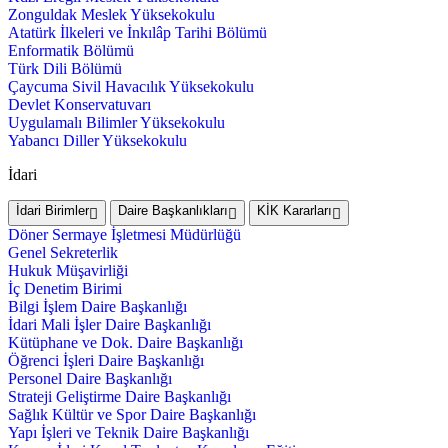
Zonguldak Meslek Yüksekokulu
Atatürk İlkeleri ve İnkılâp Tarihi Bölümü
Enformatik Bölümü
Türk Dili Bölümü
Çaycuma Sivil Havacılık Yüksekokulu
Devlet Konservatuvarı
Uygulamalı Bilimler Yüksekokulu
Yabancı Diller Yüksekokulu
İdari
İdari Birimler
Daire Başkanlıkları
KİK Kararları
Döner Sermaye İşletmesi Müdürlüğü
Genel Sekreterlik
Hukuk Müşavirliği
İç Denetim Birimi
Bilgi İşlem Daire Başkanlığı
İdari Mali İşler Daire Başkanlığı
Kütüphane ve Dok. Daire Başkanlığı
Öğrenci İşleri Daire Başkanlığı
Personel Daire Başkanlığı
Strateji Geliştirme Daire Başkanlığı
Sağlık Kültür ve Spor Daire Başkanlığı
Yapı İşleri ve Teknik Daire Başkanlığı