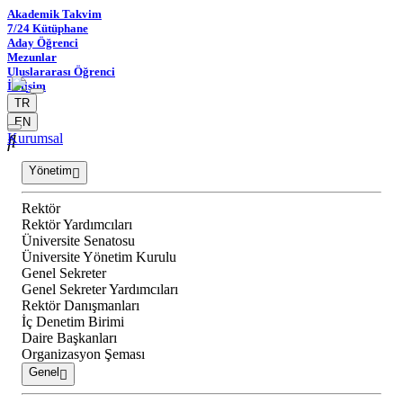
Akademik Takvim
7/24 Kütüphane
Aday Öğrenci
Mezunlar
Uluslararası Öğrenci
İletişim
TR
EN
Kurumsal
Yönetim
Rektör
Rektör Yardımcıları
Üniversite Senatosu
Üniversite Yönetim Kurulu
Genel Sekreter
Genel Sekreter Yardımcıları
Rektör Danışmanları
İç Denetim Birimi
Daire Başkanları
Organizasyon Şeması
Genel