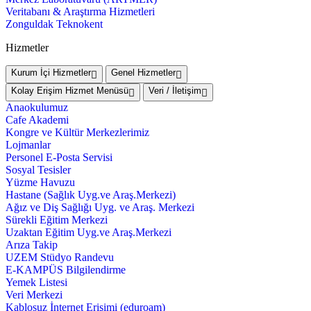
Veritabanı & Araştırma Hizmetleri
Zonguldak Teknokent
Hizmetler
Kurum İçi Hizmetler
Genel Hizmetler
Kolay Erişim Hizmet Menüsü
Veri / İletişim
Anaokulumuz
Cafe Akademi
Kongre ve Kültür Merkezlerimiz
Lojmanlar
Personel E-Posta Servisi
Sosyal Tesisler
Yüzme Havuzu
Hastane (Sağlık Uyg.ve Araş.Merkezi)
Ağız ve Diş Sağlığı Uyg. ve Araş. Merkezi
Sürekli Eğitim Merkezi
Uzaktan Eğitim Uyg.ve Araş.Merkezi
Arıza Takip
UZEM Stüdyo Randevu
E-KAMPÜS Bilgilendirme
Yemek Listesi
Veri Merkezi
Kablosuz İnternet Erişimi (eduroam)