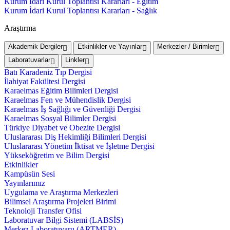
Kurum İdari Kurul Toplantısı Kararları - Eğitim
Kurum İdari Kurul Toplantısı Kararları - Sağlık
Araştırma
Akademik Dergiler
Etkinlikler ve Yayınlar
Merkezler / Birimler
Laboratuvarlar
Linkler
Batı Karadeniz Tıp Dergisi
İlahiyat Fakültesi Dergisi
Karaelmas Eğitim Bilimleri Dergisi
Karaelmas Fen ve Mühendislik Dergisi
Karaelmas İş Sağlığı ve Güvenliği Dergisi
Karaelmas Sosyal Bilimler Dergisi
Türkiye Diyabet ve Obezite Dergisi
Uluslararası Diş Hekimliği Bilimleri Dergisi
Uluslararası Yönetim İktisat ve İşletme Dergisi
Yükseköğretim ve Bilim Dergisi
Etkinlikler
Kampüsün Sesi
Yayınlarımız
Uygulama ve Araştırma Merkezleri
Bilimsel Araştırma Projeleri Birimi
Teknoloji Transfer Ofisi
Laboratuvar Bilgi Sistemi (LABSİS)
Merkez Laboratuvaru (ARTMER)