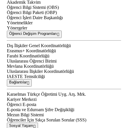
Akademik Takvim
Öğrenci Bilgi Sistemi (OBS)
Öğrenci Bilgi Paketi (OBP)
Öğrenci İşleri Daire Başkanlığı
Yönetmelikler
Yönergeler
Öğrenci Değişim Programları
Dış İlişkiler Genel Koordinatörlüğü
Erasmus+ Koordinatörlüğü
Farabi Koordinatörlüğü
Uluslararası Öğrenci Birimi
Mevlana Koordinatörlüğü
Uluslararası İlişkiler Koordinatörlüğü
IAESTE Temsilciliği
Bağlantılar
Karaelmas Türkçe Öğretimi Uyg. Arş. Mrk.
Kariyer Merkezi
Öğrenci E-posta
E-posta ve Eduroam Şifre Değişikliği
Mezun Bilgi Sistemi
Öğrenciler İçin Sıkça Sorulan Sorular (SSS)
Sosyal Yaşam