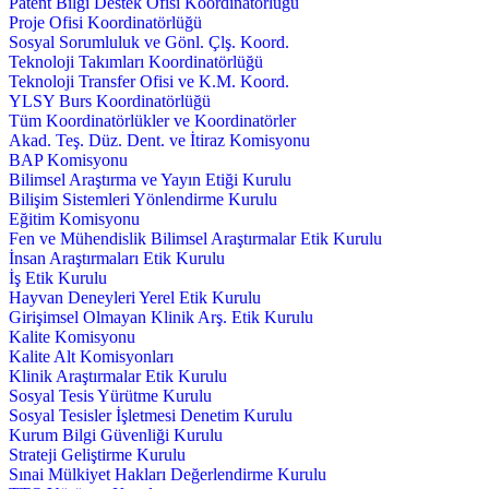
Patent Bilgi Destek Ofisi Koordinatörlüğü
Proje Ofisi Koordinatörlüğü
Sosyal Sorumluluk ve Gönl. Çlş. Koord.
Teknoloji Takımları Koordinatörlüğü
Teknoloji Transfer Ofisi ve K.M. Koord.
YLSY Burs Koordinatörlüğü
Tüm Koordinatörlükler ve Koordinatörler
Akad. Teş. Düz. Dent. ve İtiraz Komisyonu
BAP Komisyonu
Bilimsel Araştırma ve Yayın Etiği Kurulu
Bilişim Sistemleri Yönlendirme Kurulu
Eğitim Komisyonu
Fen ve Mühendislik Bilimsel Araştırmalar Etik Kurulu
İnsan Araştırmaları Etik Kurulu
İş Etik Kurulu
Hayvan Deneyleri Yerel Etik Kurulu
Girişimsel Olmayan Klinik Arş. Etik Kurulu
Kalite Komisyonu
Kalite Alt Komisyonları
Klinik Araştırmalar Etik Kurulu
Sosyal Tesis Yürütme Kurulu
Sosyal Tesisler İşletmesi Denetim Kurulu
Kurum Bilgi Güvenliği Kurulu
Strateji Geliştirme Kurulu
Sınai Mülkiyet Hakları Değerlendirme Kurulu