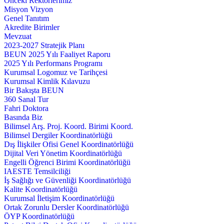
Önceki Rektörlerimiz
Misyon Vizyon
Genel Tanıtım
Akredite Birimler
Mevzuat
2023-2027 Stratejik Planı
BEUN 2025 Yılı Faaliyet Raporu
2025 Yılı Performans Programı
Kurumsal Logomuz ve Tarihçesi
Kurumsal Kimlik Kılavuzu
Bir Bakışta BEUN
360 Sanal Tur
Fahri Doktora
Basında Biz
Bilimsel Arş. Proj. Koord. Birimi Koord.
Bilimsel Dergiler Koordinatörlüğü
Dış İlişkiler Ofisi Genel Koordinatörlüğü
Dijital Veri Yönetim Koordinatörlüğü
Engelli Öğrenci Birimi Koordinatörlüğü
IAESTE Temsilciliği
İş Sağlığı ve Güvenliği Koordinatörlüğü
Kalite Koordinatörlüğü
Kurumsal İletişim Koordinatörlüğü
Ortak Zorunlu Dersler Koordinatörlüğü
ÖYP Koordinatörlüğü