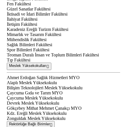
Fen Fakültesi
Güzel Sanatlar Fakültesi
İktisadi ve İdari Bilimler Fakültesi
İlahiyat Fakültesi
İletişim Fakültesi
Karadeniz Ereğli Turizm Fakültesi
Mimarlık ve Tasarım Fakültesi
Mühendislik Fakültesi
Sağlık Bilimleri Fakültesi
Spor Bilimleri Fakültesi
Teoman Duralı İnsan ve Toplum Bilimleri Fakültesi
Tıp Fakültesi
Meslek Yüksekokulları
Ahmet Erdoğan Sağlık Hizmetleri MYO
Alaplı Meslek Yüksekokulu
Bilişim Teknolojileri Meslek Yüksekokulu
Çaycuma Gıda ve Tarım MYO
Çaycuma Meslek Yüksekokulu
Devrek Meslek Yüksekokulu
Gökçebey Mithat Mehmet Çanakçı MYO
Kdz. Ereğli Meslek Yüksekokulu
Zonguldak Meslek Yüksekokulu
Rektörlüğe Bağlı Birimler