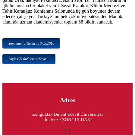
Şafak Ural, İlahiyat Fakültesi Dekanı Prof. Dr. Yılmaz Yıldırım’a
günün anısına bir plaket verdi. Sezai Karakoç Kültür Merkezi ve
Tahir Karauğuz Konferans Salonunda üç gün boyunca devam
edecek çalıştayda Türkiye’nin pek çok üniversitesinden Mantık
alanında uzman akademisyenler toplam 58 bildiri sunacak.
Yayınlanma Tarihi : 10.05.2018
Sayfa Görüntülenme Sayısı :
Adres
Zonguldak Bülent Ecevit Üniversitesi
İncivez / ZONGULDAK