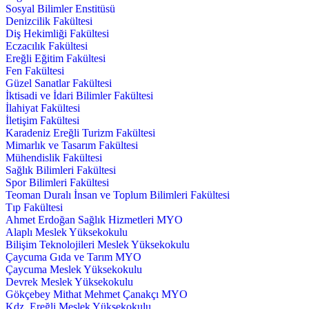
Sosyal Bilimler Enstitüsü
Denizcilik Fakültesi
Diş Hekimliği Fakültesi
Eczacılık Fakültesi
Ereğli Eğitim Fakültesi
Fen Fakültesi
Güzel Sanatlar Fakültesi
İktisadi ve İdari Bilimler Fakültesi
İlahiyat Fakültesi
İletişim Fakültesi
Karadeniz Ereğli Turizm Fakültesi
Mimarlık ve Tasarım Fakültesi
Mühendislik Fakültesi
Sağlık Bilimleri Fakültesi
Spor Bilimleri Fakültesi
Teoman Duralı İnsan ve Toplum Bilimleri Fakültesi
Tıp Fakültesi
Ahmet Erdoğan Sağlık Hizmetleri MYO
Alaplı Meslek Yüksekokulu
Bilişim Teknolojileri Meslek Yüksekokulu
Çaycuma Gıda ve Tarım MYO
Çaycuma Meslek Yüksekokulu
Devrek Meslek Yüksekokulu
Gökçebey Mithat Mehmet Çanakçı MYO
Kdz. Ereğli Meslek Yüksekokulu