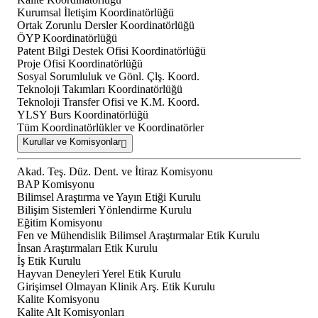
Kurumsal İletişim Koordinatörlüğü
Ortak Zorunlu Dersler Koordinatörlüğü
ÖYP Koordinatörlüğü
Patent Bilgi Destek Ofisi Koordinatörlüğü
Proje Ofisi Koordinatörlüğü
Sosyal Sorumluluk ve Gönl. Çlş. Koord.
Teknoloji Takımları Koordinatörlüğü
Teknoloji Transfer Ofisi ve K.M. Koord.
YLSY Burs Koordinatörlüğü
Tüm Koordinatörlükler ve Koordinatörler
Kurullar ve Komisyonlar
Akad. Teş. Düz. Dent. ve İtiraz Komisyonu
BAP Komisyonu
Bilimsel Araştırma ve Yayın Etiği Kurulu
Bilişim Sistemleri Yönlendirme Kurulu
Eğitim Komisyonu
Fen ve Mühendislik Bilimsel Araştırmalar Etik Kurulu
İnsan Araştırmaları Etik Kurulu
İş Etik Kurulu
Hayvan Deneyleri Yerel Etik Kurulu
Girişimsel Olmayan Klinik Arş. Etik Kurulu
Kalite Komisyonu
Kalite Alt Komisyonları