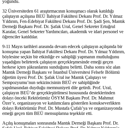
yoğundu.
32 Üniversiteden 61 araştırmacının konuşmacı olarak katıldığı
çalıştayın açılışına BEÜ İlahiyat Fakültesi Dekanı Prof. Dr. Yılmaz
Yıldırım, Fen-Edebiyat Fakültesi Dekanı Prof. Dr. Şadi Şen, Mantık
Derneği Başkanı Prof. Dr. Şafak Ural, Genel Sekreter Ertuğrul
Karalar, Genel Sekreter Yardımcıları, akademik ve idari personel ve
öğrenciler katıldılar.
9-11 Mayıs tarihleri arasında devam edecek çalıştayın açılışında bir
konuşma yapan İlahiyat Fakültesi Dekanı Prof. Dr. Yılmaz Yıldırım,
böylesine seçkin bir etkinliğe ev sahipliği yapmanın mutluluğunu
yaşadığını belirterek çalıştayın gerçekleşmesinde emeği geçen
herkese içten şükranlarını sunduğunu belirtti. Daha sonra söz alan
Mantık Derneği Başkanı ve İstanbul Üniversitesi Felsefe Bölümü
öğretim üyesi Prof. Dr. Şafak Ural ise Mantık Çalıştayı ve
Sempozyumu’nun sekizincisinin BEÜ ev sahipliğinde
yapılmasından duyduğu memnuniyeti dile getirdi. Prof. Ural,
çalıştayın BEÜ’de gerçekleştirilmesi hususunda desteklerinden
dolayı önceki Rektörümüz ÖSYM Başkanı Prof. Dr. Mahmut
Özer’e, organizasyon ve katılımcılara gösterilen konukseverlikten
dolayı Rektörümüz Prof. Dr. Mustafa Çufalı’ya ve organizasyonda
emeği geçen tüm BEÜ mensuplarına teşekkür etti.
Açılış konuşmaları sonrasında Mantık Derneği Başkanı Prof. Dr.