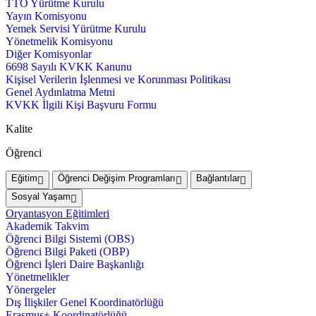
TTO Yürütme Kurulu
Yayın Komisyonu
Yemek Servisi Yürütme Kurulu
Yönetmelik Komisyonu
Diğer Komisyonlar
6698 Sayılı KVKK Kanunu
Kişisel Verilerin İşlenmesi ve Korunması Politikası
Genel Aydınlatma Metni
KVKK İlgili Kişi Başvuru Formu
Kalite
Öğrenci
Eğitim
Öğrenci Değişim Programları
Bağlantılar
Sosyal Yaşam
Oryantasyon Eğitimleri
Akademik Takvim
Öğrenci Bilgi Sistemi (OBS)
Öğrenci Bilgi Paketi (OBP)
Öğrenci İşleri Daire Başkanlığı
Yönetmelikler
Yönergeler
Dış İlişkiler Genel Koordinatörlüğü
Erasmus+ Koordinatörlüğü