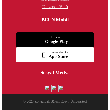
Üniversite Vakfı
BEUN Mobil
Get it on
Google Play
Download on the
App Store
Sosyal Medya
© 2025 Zonguldak Bülent Ecevit Üniversitesi