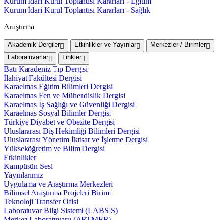
Kurum İdari Kurul Toplantısı Kararları - Eğitim
Kurum İdari Kurul Toplantısı Kararları - Sağlık
Araştırma
Akademik Dergiler
Etkinlikler ve Yayınlar
Merkezler / Birimler
Laboratuvarlar
Linkler
Batı Karadeniz Tıp Dergisi
İlahiyat Fakültesi Dergisi
Karaelmas Eğitim Bilimleri Dergisi
Karaelmas Fen ve Mühendislik Dergisi
Karaelmas İş Sağlığı ve Güvenliği Dergisi
Karaelmas Sosyal Bilimler Dergisi
Türkiye Diyabet ve Obezite Dergisi
Uluslararası Diş Hekimliği Bilimleri Dergisi
Uluslararası Yönetim İktisat ve İşletme Dergisi
Yükseköğretim ve Bilim Dergisi
Etkinlikler
Kampüsün Sesi
Yayınlarımız
Uygulama ve Araştırma Merkezleri
Bilimsel Araştırma Projeleri Birimi
Teknoloji Transfer Ofisi
Laboratuvar Bilgi Sistemi (LABSİS)
Merkez Laboratuvaru (ARTMER)