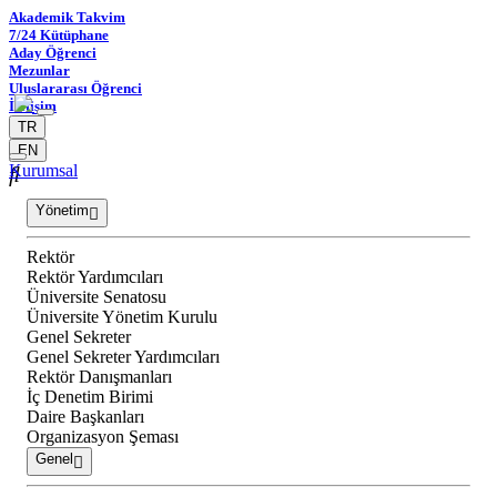
Akademik Takvim
7/24 Kütüphane
Aday Öğrenci
Mezunlar
Uluslararası Öğrenci
İletişim
TR
EN
Kurumsal
Yönetim
Rektör
Rektör Yardımcıları
Üniversite Senatosu
Üniversite Yönetim Kurulu
Genel Sekreter
Genel Sekreter Yardımcıları
Rektör Danışmanları
İç Denetim Birimi
Daire Başkanları
Organizasyon Şeması
Genel