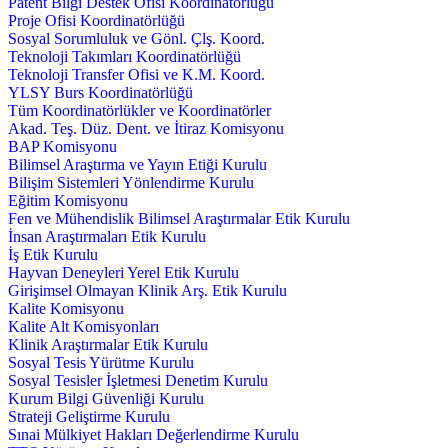
Patent Bilgi Destek Ofisi Koordinatörlüğü
Proje Ofisi Koordinatörlüğü
Sosyal Sorumluluk ve Gönl. Çlş. Koord.
Teknoloji Takımları Koordinatörlüğü
Teknoloji Transfer Ofisi ve K.M. Koord.
YLSY Burs Koordinatörlüğü
Tüm Koordinatörlükler ve Koordinatörler
Akad. Teş. Düz. Dent. ve İtiraz Komisyonu
BAP Komisyonu
Bilimsel Araştırma ve Yayın Etiği Kurulu
Bilişim Sistemleri Yönlendirme Kurulu
Eğitim Komisyonu
Fen ve Mühendislik Bilimsel Araştırmalar Etik Kurulu
İnsan Araştırmaları Etik Kurulu
İş Etik Kurulu
Hayvan Deneyleri Yerel Etik Kurulu
Girişimsel Olmayan Klinik Arş. Etik Kurulu
Kalite Komisyonu
Kalite Alt Komisyonları
Klinik Araştırmalar Etik Kurulu
Sosyal Tesis Yürütme Kurulu
Sosyal Tesisler İşletmesi Denetim Kurulu
Kurum Bilgi Güvenliği Kurulu
Strateji Geliştirme Kurulu
Sınai Mülkiyet Hakları Değerlendirme Kurulu