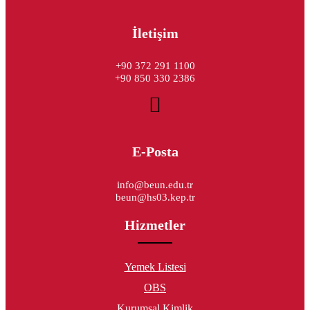
İletişim
+90 372 291 1100
+90 850 330 2386
E-Posta
info@beun.edu.tr
beun@hs03.kep.tr
Hizmetler
Yemek Listesi
OBS
Kurumsal Kimlik