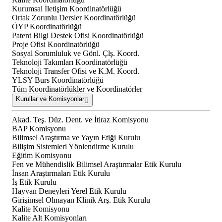
Kurumsal İletişim Koordinatörlüğü
Ortak Zorunlu Dersler Koordinatörlüğü
ÖYP Koordinatörlüğü
Patent Bilgi Destek Ofisi Koordinatörlüğü
Proje Ofisi Koordinatörlüğü
Sosyal Sorumluluk ve Gönl. Çlş. Koord.
Teknoloji Takımları Koordinatörlüğü
Teknoloji Transfer Ofisi ve K.M. Koord.
YLSY Burs Koordinatörlüğü
Tüm Koordinatörlükler ve Koordinatörler
Kurullar ve Komisyonlar
Akad. Teş. Düz. Dent. ve İtiraz Komisyonu
BAP Komisyonu
Bilimsel Araştırma ve Yayın Etiği Kurulu
Bilişim Sistemleri Yönlendirme Kurulu
Eğitim Komisyonu
Fen ve Mühendislik Bilimsel Araştırmalar Etik Kurulu
İnsan Araştırmaları Etik Kurulu
İş Etik Kurulu
Hayvan Deneyleri Yerel Etik Kurulu
Girişimsel Olmayan Klinik Arş. Etik Kurulu
Kalite Komisyonu
Kalite Alt Komisyonları