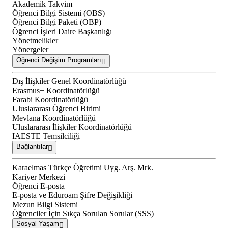
Akademik Takvim
Öğrenci Bilgi Sistemi (OBS)
Öğrenci Bilgi Paketi (OBP)
Öğrenci İşleri Daire Başkanlığı
Yönetmelikler
Yönergeler
Öğrenci Değişim Programları
Dış İlişkiler Genel Koordinatörlüğü
Erasmus+ Koordinatörlüğü
Farabi Koordinatörlüğü
Uluslararası Öğrenci Birimi
Mevlana Koordinatörlüğü
Uluslararası İlişkiler Koordinatörlüğü
IAESTE Temsilciliği
Bağlantılar
Karaelmas Türkçe Öğretimi Uyg. Arş. Mrk.
Kariyer Merkezi
Öğrenci E-posta
E-posta ve Eduroam Şifre Değişikliği
Mezun Bilgi Sistemi
Öğrenciler İçin Sıkça Sorulan Sorular (SSS)
Sosyal Yaşam