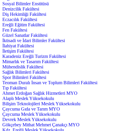
Sosyal Bilimler Enstitüsü
Denizcilik Fakültesi
Diş Hekimliği Fakültesi
Eczacılık Fakültesi
Ereğli Eğitim Fakültesi
Fen Fakültesi
Güzel Sanatlar Fakültesi
İktisadi ve İdari Bilimler Fakültesi
İlahiyat Fakültesi
İletişim Fakültesi
Karadeniz Ereğli Turizm Fakültesi
Mimarlık ve Tasarım Fakültesi
Mühendislik Fakültesi
Sağlık Bilimleri Fakültesi
Spor Bilimleri Fakültesi
Teoman Duralı İnsan ve Toplum Bilimleri Fakültesi
Tıp Fakültesi
Ahmet Erdoğan Sağlık Hizmetleri MYO
Alaplı Meslek Yüksekokulu
Bilişim Teknolojileri Meslek Yüksekokulu
Çaycuma Gıda ve Tarım MYO
Çaycuma Meslek Yüksekokulu
Devrek Meslek Yüksekokulu
Gökçebey Mithat Mehmet Çanakçı MYO
Kdz. Ereğli Meslek Yüksekokulu