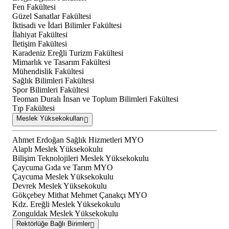
Fen Fakültesi
Güzel Sanatlar Fakültesi
İktisadi ve İdari Bilimler Fakültesi
İlahiyat Fakültesi
İletişim Fakültesi
Karadeniz Ereğli Turizm Fakültesi
Mimarlık ve Tasarım Fakültesi
Mühendislik Fakültesi
Sağlık Bilimleri Fakültesi
Spor Bilimleri Fakültesi
Teoman Duralı İnsan ve Toplum Bilimleri Fakültesi
Tıp Fakültesi
Meslek Yüksekokulları
Ahmet Erdoğan Sağlık Hizmetleri MYO
Alaplı Meslek Yüksekokulu
Bilişim Teknolojileri Meslek Yüksekokulu
Çaycuma Gıda ve Tarım MYO
Çaycuma Meslek Yüksekokulu
Devrek Meslek Yüksekokulu
Gökçebey Mithat Mehmet Çanakçı MYO
Kdz. Ereğli Meslek Yüksekokulu
Zonguldak Meslek Yüksekokulu
Rektörlüğe Bağlı Birimler