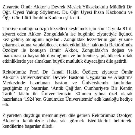
Ziyarette Ömür Akkor’a Devrek Meslek Yüksekokulu Müdürü Dr.
Öğr. Üyesi Yakup Söylemez, Dr. Öğr. Üyesi İhsan Kazkondu ve
Öğr. Gör. Lütfi İbrahim Kadem eşlik etti.
Türkiye mutfağına özgü lezzetleri keşfetmek için son 15 yılda 81 ili
ziyaret eden Akkor, Zonguldak’a ise bugünkü ziyaretiyle üçüncü
kez gelmiş olduğunu açıkladı. Zonguldak lezzetlerini gün yüzüne
çıkarmak adına yapılabilecek ortak etkinlikler hakkında Rektörümüz
Özölçer ile konuşan Ömür Akkor, Zonguldak’ın doğası ve
manzarasına hayranlık duyduğunu ve bu kentte yapılabilecek ortak
etkinliklerde yer almaktan büyük mutluluk duyacağını dile getirdi.
Rektörümüz Prof. Dr. İsmail Hakkı Özölçer, ziyarette Ömür
Akkor’a Üniversitemizin Devrek Bastonu Uygulama ve Araştırma
Merkezinde hazırlanan baston ve Üniversitemiz tarafından
geçtiğimiz ay bastırılan ‘Antik Çağ’dan Cumhuriyete Bir Kentin
Tarihi’ kitabı ile Üniversitemizin 30’uncu yılına özel olarak
hazırlanan ‘1924’ten Günümüze Üniversitemiz’ adlı kataloğu hediye
etti.
Ziyaretten duyduğu memnuniyeti dile getiren Rektörümüz Özölçer,
Akkor’u kentimizde daha sık görmek istediklerini belirterek,
kendilerine başarılar diledi.