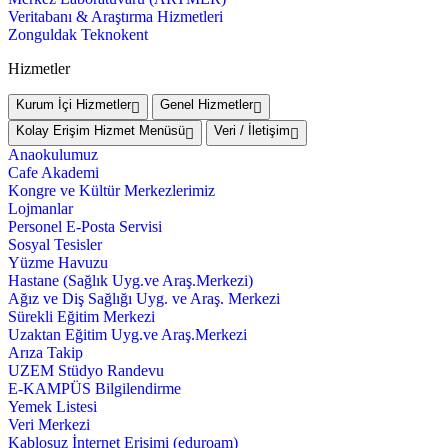
Veritabanı & Araştırma Hizmetleri
Zonguldak Teknokent
Hizmetler
Kurum İçi Hizmetler
Genel Hizmetler
Kolay Erişim Hizmet Menüsü
Veri / İletişim
Anaokulumuz
Cafe Akademi
Kongre ve Kültür Merkezlerimiz
Lojmanlar
Personel E-Posta Servisi
Sosyal Tesisler
Yüzme Havuzu
Hastane (Sağlık Uyg.ve Araş.Merkezi)
Ağız ve Diş Sağlığı Uyg. ve Araş. Merkezi
Sürekli Eğitim Merkezi
Uzaktan Eğitim Uyg.ve Araş.Merkezi
Arıza Takip
UZEM Stüdyo Randevu
E-KAMPÜS Bilgilendirme
Yemek Listesi
Veri Merkezi
Kablosuz İnternet Erişimi (eduroam)