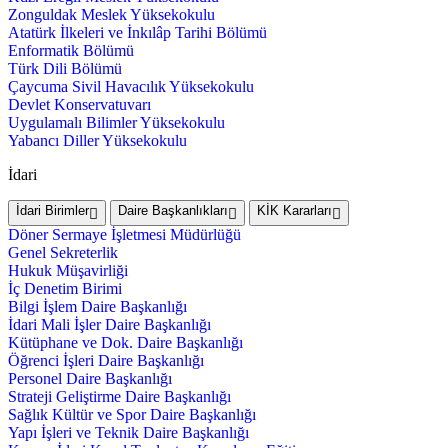
Zonguldak Meslek Yüksekokulu
Atatürk İlkeleri ve İnkılâp Tarihi Bölümü
Enformatik Bölümü
Türk Dili Bölümü
Çaycuma Sivil Havacılık Yüksekokulu
Devlet Konservatuvarı
Uygulamalı Bilimler Yüksekokulu
Yabancı Diller Yüksekokulu
İdari
İdari Birimler
Daire Başkanlıkları
KİK Kararları
Döner Sermaye İşletmesi Müdürlüğü
Genel Sekreterlik
Hukuk Müşavirliği
İç Denetim Birimi
Bilgi İşlem Daire Başkanlığı
İdari Mali İşler Daire Başkanlığı
Kütüphane ve Dok. Daire Başkanlığı
Öğrenci İşleri Daire Başkanlığı
Personel Daire Başkanlığı
Strateji Geliştirme Daire Başkanlığı
Sağlık Kültür ve Spor Daire Başkanlığı
Yapı İşleri ve Teknik Daire Başkanlığı