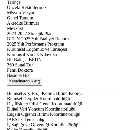
Tarihçe
Önceki Rektörlerimiz
Misyon Vizyon
Genel Tanıtım
Akredite Birimler
Mevzuat
2023-2027 Stratejik Planı
BEUN 2025 Yılı Faaliyet Raporu
2025 Yılı Performans Programı
Kurumsal Logomuz ve Tarihçesi
Kurumsal Kimlik Kılavuzu
Bir Bakışta BEUN
360 Sanal Tur
Fahri Doktora
Basında Biz
Koordinatörlükler
Bilimsel Arş. Proj. Koord. Birimi Koord.
Bilimsel Dergiler Koordinatörlüğü
Dış İlişkiler Ofisi Genel Koordinatörlüğü
Dijital Veri Yönetim Koordinatörlüğü
Engelli Öğrenci Birimi Koordinatörlüğü
IAESTE Temsilciliği
İş Sağlığı ve Güvenliği Koordinatörlüğü
Kalite Koordinatörlüğü