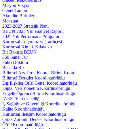
Önceki Rektörlerimiz
Misyon Vizyon
Genel Tanıtım
Akredite Birimler
Mevzuat
2023-2027 Stratejik Planı
BEUN 2025 Yılı Faaliyet Raporu
2025 Yılı Performans Programı
Kurumsal Logomuz ve Tarihçesi
Kurumsal Kimlik Kılavuzu
Bir Bakışta BEUN
360 Sanal Tur
Fahri Doktora
Basında Biz
Bilimsel Arş. Proj. Koord. Birimi Koord.
Bilimsel Dergiler Koordinatörlüğü
Dış İlişkiler Ofisi Genel Koordinatörlüğü
Dijital Veri Yönetim Koordinatörlüğü
Engelli Öğrenci Birimi Koordinatörlüğü
IAESTE Temsilciliği
İş Sağlığı ve Güvenliği Koordinatörlüğü
Kalite Koordinatörlüğü
Kurumsal İletişim Koordinatörlüğü
Ortak Zorunlu Dersler Koordinatörlüğü
ÖYP Koordinatörlüğü