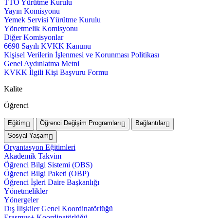
TTO Yürütme Kurulu
Yayın Komisyonu
Yemek Servisi Yürütme Kurulu
Yönetmelik Komisyonu
Diğer Komisyonlar
6698 Sayılı KVKK Kanunu
Kişisel Verilerin İşlenmesi ve Korunması Politikası
Genel Aydınlatma Metni
KVKK İlgili Kişi Başvuru Formu
Kalite
Öğrenci
Eğitim
Öğrenci Değişim Programları
Bağlantılar
Sosyal Yaşam
Oryantasyon Eğitimleri
Akademik Takvim
Öğrenci Bilgi Sistemi (OBS)
Öğrenci Bilgi Paketi (OBP)
Öğrenci İşleri Daire Başkanlığı
Yönetmelikler
Yönergeler
Dış İlişkiler Genel Koordinatörlüğü
Erasmus+ Koordinatörlüğü