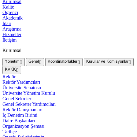
Kurumsal
Kalite
Öğrenci
Akademik
İdari
Araştırma
Hizmetler
İletişim
Kurumsal
Yönetim
Genel
Koordinatörlükler
Kurullar ve Komisyonlar
KVKK
Rektör
Rektör Yardımcıları
Üniversite Senatosu
Üniversite Yönetim Kurulu
Genel Sekreter
Genel Sekreter Yardımcıları
Rektör Danışmanları
İç Denetim Birimi
Daire Başkanları
Organizasyon Şeması
Tarihçe