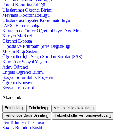
Farabi Koordinatörlüğü
Uluslararası Öğrenci Birimi
Mevlana Koordinatörlüğü
Uluslararası İlişkiler Koordinatörlüğü
IAESTE Temsilciliği
Karaelmas Türkçe Öğretimi Uyg. Arş. Mrk.
Kariyer Merkezi
Öğrenci E-posta
E-posta ve Eduroam Şifre Değişikliği
Mezun Bilgi Sistemi
Öğrenciler İçin Sıkça Sorulan Sorular (SSS)
Kampüste Sosyal Yaşam
Aday Öğrenci
Engelli Öğrenci Birimi
Sosyal Sorumluluk Projeleri
Öğrenci Konseyi
Sosyal Transkript
Akademik
Enstitüler
Fakülteler
Meslek Yüksekokulları
Rektörlüğe Bağlı Birimler
Yüksekokullar ve Konservatuvar
Fen Bilimleri Enstitüsü
Sağlık Bilimleri Enstitüsü