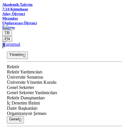
Akademik Takvim
7/24 Kütüphane
Aday Öğrenci
Mezunlar
Uluslararası Öğrenci
İletişim
TR
EN
Kurumsal
Yönetim
Rektör
Rektör Yardımcıları
Üniversite Senatosu
Üniversite Yönetim Kurulu
Genel Sekreter
Genel Sekreter Yardımcıları
Rektör Danışmanları
İç Denetim Birimi
Daire Başkanları
Organizasyon Şeması
Genel