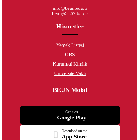
info@beun.edu.tr
beun@hs03.kep.tr
Hizmetler
Yemek Listesi
OBS
Kurumsal Kimlik
Üniversite Vakfı
BEUN Mobil
Get it on
Google Play
Download on the
App Store