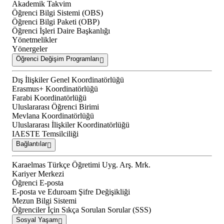
Akademik Takvim
Öğrenci Bilgi Sistemi (OBS)
Öğrenci Bilgi Paketi (OBP)
Öğrenci İşleri Daire Başkanlığı
Yönetmelikler
Yönergeler
Öğrenci Değişim Programları
Dış İlişkiler Genel Koordinatörlüğü
Erasmus+ Koordinatörlüğü
Farabi Koordinatörlüğü
Uluslararası Öğrenci Birimi
Mevlana Koordinatörlüğü
Uluslararası İlişkiler Koordinatörlüğü
IAESTE Temsilciliği
Bağlantılar
Karaelmas Türkçe Öğretimi Uyg. Arş. Mrk.
Kariyer Merkezi
Öğrenci E-posta
E-posta ve Eduroam Şifre Değişikliği
Mezun Bilgi Sistemi
Öğrenciler İçin Sıkça Sorulan Sorular (SSS)
Sosyal Yaşam