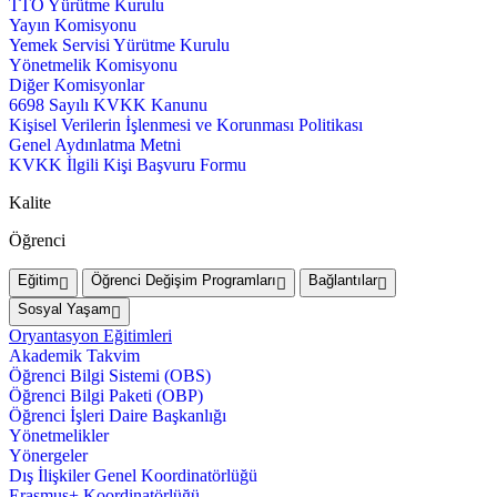
TTO Yürütme Kurulu
Yayın Komisyonu
Yemek Servisi Yürütme Kurulu
Yönetmelik Komisyonu
Diğer Komisyonlar
6698 Sayılı KVKK Kanunu
Kişisel Verilerin İşlenmesi ve Korunması Politikası
Genel Aydınlatma Metni
KVKK İlgili Kişi Başvuru Formu
Kalite
Öğrenci
Eğitim
Öğrenci Değişim Programları
Bağlantılar
Sosyal Yaşam
Oryantasyon Eğitimleri
Akademik Takvim
Öğrenci Bilgi Sistemi (OBS)
Öğrenci Bilgi Paketi (OBP)
Öğrenci İşleri Daire Başkanlığı
Yönetmelikler
Yönergeler
Dış İlişkiler Genel Koordinatörlüğü
Erasmus+ Koordinatörlüğü