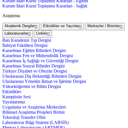
Kurum İdari Kurul Toplantısı Kararları - Eğitim
Kurum İdari Kurul Toplantısı Kararları - Sağlık
Araştırma
Akademik Dergiler
Etkinlikler ve Yayınlar
Merkezler / Birimler
Laboratuvarlar
Linkler
Batı Karadeniz Tıp Dergisi
İlahiyat Fakültesi Dergisi
Karaelmas Eğitim Bilimleri Dergisi
Karaelmas Fen ve Mühendislik Dergisi
Karaelmas İş Sağlığı ve Güvenliği Dergisi
Karaelmas Sosyal Bilimler Dergisi
Türkiye Diyabet ve Obezite Dergisi
Uluslararası Diş Hekimliği Bilimleri Dergisi
Uluslararası Yönetim İktisat ve İşletme Dergisi
Yükseköğretim ve Bilim Dergisi
Etkinlikler
Kampüsün Sesi
Yayınlarımız
Uygulama ve Araştırma Merkezleri
Bilimsel Araştırma Projeleri Birimi
Teknoloji Transfer Ofisi
Laboratuvar Bilgi Sistemi (LABSİS)
Merkez Laboratuvaru (ARTMER)