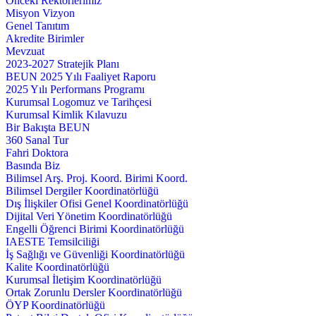
Önceki Rektörlerimiz
Misyon Vizyon
Genel Tanıtım
Akredite Birimler
Mevzuat
2023-2027 Stratejik Planı
BEUN 2025 Yılı Faaliyet Raporu
2025 Yılı Performans Programı
Kurumsal Logomuz ve Tarihçesi
Kurumsal Kimlik Kılavuzu
Bir Bakışta BEUN
360 Sanal Tur
Fahri Doktora
Basında Biz
Bilimsel Arş. Proj. Koord. Birimi Koord.
Bilimsel Dergiler Koordinatörlüğü
Dış İlişkiler Ofisi Genel Koordinatörlüğü
Dijital Veri Yönetim Koordinatörlüğü
Engelli Öğrenci Birimi Koordinatörlüğü
IAESTE Temsilciliği
İş Sağlığı ve Güvenliği Koordinatörlüğü
Kalite Koordinatörlüğü
Kurumsal İletişim Koordinatörlüğü
Ortak Zorunlu Dersler Koordinatörlüğü
ÖYP Koordinatörlüğü