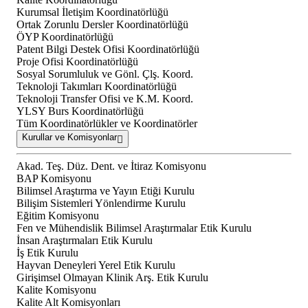
Kurumsal İletişim Koordinatörlüğü
Ortak Zorunlu Dersler Koordinatörlüğü
ÖYP Koordinatörlüğü
Patent Bilgi Destek Ofisi Koordinatörlüğü
Proje Ofisi Koordinatörlüğü
Sosyal Sorumluluk ve Gönl. Çlş. Koord.
Teknoloji Takımları Koordinatörlüğü
Teknoloji Transfer Ofisi ve K.M. Koord.
YLSY Burs Koordinatörlüğü
Tüm Koordinatörlükler ve Koordinatörler
Kurullar ve Komisyonlar
Akad. Teş. Düz. Dent. ve İtiraz Komisyonu
BAP Komisyonu
Bilimsel Araştırma ve Yayın Etiği Kurulu
Bilişim Sistemleri Yönlendirme Kurulu
Eğitim Komisyonu
Fen ve Mühendislik Bilimsel Araştırmalar Etik Kurulu
İnsan Araştırmaları Etik Kurulu
İş Etik Kurulu
Hayvan Deneyleri Yerel Etik Kurulu
Girişimsel Olmayan Klinik Arş. Etik Kurulu
Kalite Komisyonu
Kalite Alt Komisyonları