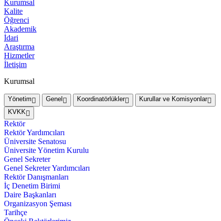
Kurumsal
Kalite
Öğrenci
Akademik
İdari
Araştırma
Hizmetler
İletişim
Kurumsal
Yönetim
Genel
Koordinatörlükler
Kurullar ve Komisyonlar
KVKK
Rektör
Rektör Yardımcıları
Üniversite Senatosu
Üniversite Yönetim Kurulu
Genel Sekreter
Genel Sekreter Yardımcıları
Rektör Danışmanları
İç Denetim Birimi
Daire Başkanları
Organizasyon Şeması
Tarihçe