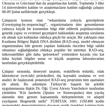
Ukrayna ve Gürcistan’dan da araştırmacılar katıldı. Toplamda 3 ülke
14 üniversiteden katılım ve araştırmacların katılım sağladığı çalıştay
08-09 Şubat tarihlerinde gerçekleşti.
Çalıştayın konusu olan “sekanslama yoluyla genotipleme
(Genotyping-by-sequencing)”, organizmaların tüm genomlarının
yalnızca küçük bir kısmından bilgi elde edilerek popülasyonların
genetik yapısı ve evrimsel geçmişleri hakkındaki araştırma sorularını
ele almak için kullanılan oldukça güçlü bir araçtır. Bir yaklaşım olan
Kısıtlama Bölgesi İlişkili DNA dizilimi (RAD-seq), model olmayan
organizmalara bile genom yapıları hakkında önceden bilgi sahibi
olmamızı sağladığından oldukça popüler bir metottur. RAD-seq,
mikrosatellitler gibi daha 'geleneksel' yöntemlere kıyasla yüz kat
daha faydalı bilgiler sunar ve küçük araştırma laboratuvarları
tarafından gerçekleştirilebilir.
Çalıştay sırasında, deneysel tasarım, reaktiflerin tedariki, ıslak
laboratuvar (wet-lab) protokolleri, dış kaynaklı sıralama ve veri
analizi ile başlayarak potansiyel RAD-seq projesinin tüm aşamaları
ele alındı. Bu adımların Türkiye'de başarılı bir şekilde
uygulanmasına ilişkin Dr. Öğr. Üyesi Alexey Yanchukov tarafından
yürütülen "Kör farelerin (
Spalax
ve
Nannospalax
) tüm yayılış
alanında tüm genom kapsamında türleşmelerinin ve adaptif
yayılışının filogenetik tarihi" TÜBİTAK 1001 119Z400 kodlu
projesindeki deneyimlerimize dayanan pratik örnekleri katılımcılarla