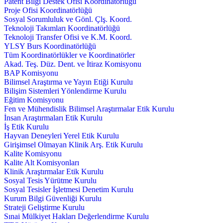
Patent Bilgi Destek Ofisi Koordinatörlüğü
Proje Ofisi Koordinatörlüğü
Sosyal Sorumluluk ve Gönl. Çlş. Koord.
Teknoloji Takımları Koordinatörlüğü
Teknoloji Transfer Ofisi ve K.M. Koord.
YLSY Burs Koordinatörlüğü
Tüm Koordinatörlükler ve Koordinatörler
Akad. Teş. Düz. Dent. ve İtiraz Komisyonu
BAP Komisyonu
Bilimsel Araştırma ve Yayın Etiği Kurulu
Bilişim Sistemleri Yönlendirme Kurulu
Eğitim Komisyonu
Fen ve Mühendislik Bilimsel Araştırmalar Etik Kurulu
İnsan Araştırmaları Etik Kurulu
İş Etik Kurulu
Hayvan Deneyleri Yerel Etik Kurulu
Girişimsel Olmayan Klinik Arş. Etik Kurulu
Kalite Komisyonu
Kalite Alt Komisyonları
Klinik Araştırmalar Etik Kurulu
Sosyal Tesis Yürütme Kurulu
Sosyal Tesisler İşletmesi Denetim Kurulu
Kurum Bilgi Güvenliği Kurulu
Strateji Geliştirme Kurulu
Sınai Mülkiyet Hakları Değerlendirme Kurulu