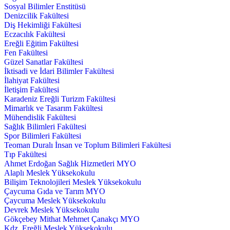
Sosyal Bilimler Enstitüsü
Denizcilik Fakültesi
Diş Hekimliği Fakültesi
Eczacılık Fakültesi
Ereğli Eğitim Fakültesi
Fen Fakültesi
Güzel Sanatlar Fakültesi
İktisadi ve İdari Bilimler Fakültesi
İlahiyat Fakültesi
İletişim Fakültesi
Karadeniz Ereğli Turizm Fakültesi
Mimarlık ve Tasarım Fakültesi
Mühendislik Fakültesi
Sağlık Bilimleri Fakültesi
Spor Bilimleri Fakültesi
Teoman Duralı İnsan ve Toplum Bilimleri Fakültesi
Tıp Fakültesi
Ahmet Erdoğan Sağlık Hizmetleri MYO
Alaplı Meslek Yüksekokulu
Bilişim Teknolojileri Meslek Yüksekokulu
Çaycuma Gıda ve Tarım MYO
Çaycuma Meslek Yüksekokulu
Devrek Meslek Yüksekokulu
Gökçebey Mithat Mehmet Çanakçı MYO
Kdz. Ereğli Meslek Yüksekokulu