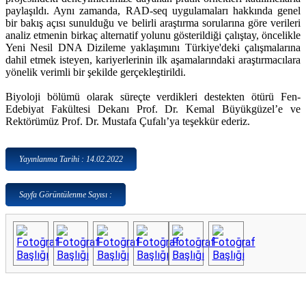
paylaşıldı. Aynı zamanda, RAD-seq uygulamaları hakkında genel
bir bakış açısı sunulduğu ve belirli araştırma sorularına göre verileri
analiz etmenin birkaç alternatif yolunu gösterildiği çalıştay, öncelikle
Yeni Nesil DNA Dizileme yaklaşımını Türkiye'deki çalışmalarına
dahil etmek isteyen, kariyerlerinin ilk aşamalarındaki araştırmacılara
yönelik verimli bir şekilde gerçekleştirildi.
Biyoloji bölümü olarak süreçte verdikleri destekten ötürü Fen-
Edebiyat Fakültesi Dekanı Prof. Dr. Kemal Büyükgüzel’e ve
Rektörümüz Prof. Dr. Mustafa Çufalı’ya teşekkür ederiz.
Yayınlanma Tarihi : 14.02.2022
Sayfa Görüntülenme Sayısı :