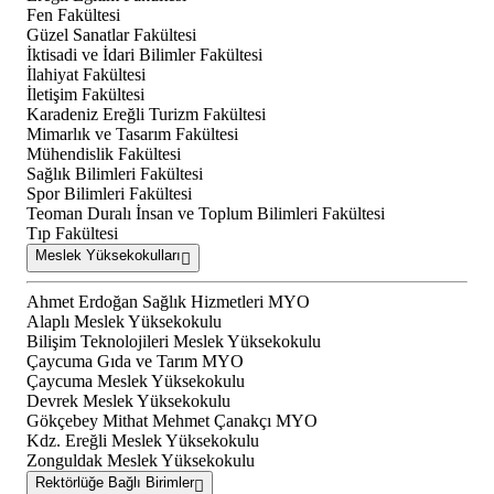
Fen Fakültesi
Güzel Sanatlar Fakültesi
İktisadi ve İdari Bilimler Fakültesi
İlahiyat Fakültesi
İletişim Fakültesi
Karadeniz Ereğli Turizm Fakültesi
Mimarlık ve Tasarım Fakültesi
Mühendislik Fakültesi
Sağlık Bilimleri Fakültesi
Spor Bilimleri Fakültesi
Teoman Duralı İnsan ve Toplum Bilimleri Fakültesi
Tıp Fakültesi
Meslek Yüksekokulları
Ahmet Erdoğan Sağlık Hizmetleri MYO
Alaplı Meslek Yüksekokulu
Bilişim Teknolojileri Meslek Yüksekokulu
Çaycuma Gıda ve Tarım MYO
Çaycuma Meslek Yüksekokulu
Devrek Meslek Yüksekokulu
Gökçebey Mithat Mehmet Çanakçı MYO
Kdz. Ereğli Meslek Yüksekokulu
Zonguldak Meslek Yüksekokulu
Rektörlüğe Bağlı Birimler