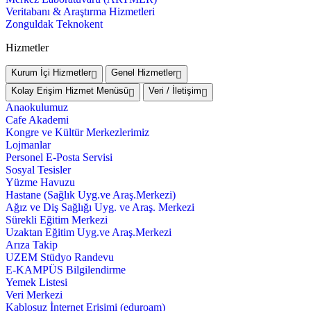
Veritabanı & Araştırma Hizmetleri
Zonguldak Teknokent
Hizmetler
Kurum İçi Hizmetler
Genel Hizmetler
Kolay Erişim Hizmet Menüsü
Veri / İletişim
Anaokulumuz
Cafe Akademi
Kongre ve Kültür Merkezlerimiz
Lojmanlar
Personel E-Posta Servisi
Sosyal Tesisler
Yüzme Havuzu
Hastane (Sağlık Uyg.ve Araş.Merkezi)
Ağız ve Diş Sağlığı Uyg. ve Araş. Merkezi
Sürekli Eğitim Merkezi
Uzaktan Eğitim Uyg.ve Araş.Merkezi
Arıza Takip
UZEM Stüdyo Randevu
E-KAMPÜS Bilgilendirme
Yemek Listesi
Veri Merkezi
Kablosuz İnternet Erişimi (eduroam)