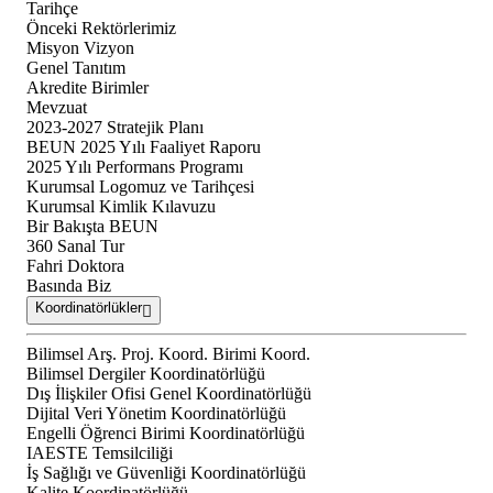
Tarihçe
Önceki Rektörlerimiz
Misyon Vizyon
Genel Tanıtım
Akredite Birimler
Mevzuat
2023-2027 Stratejik Planı
BEUN 2025 Yılı Faaliyet Raporu
2025 Yılı Performans Programı
Kurumsal Logomuz ve Tarihçesi
Kurumsal Kimlik Kılavuzu
Bir Bakışta BEUN
360 Sanal Tur
Fahri Doktora
Basında Biz
Koordinatörlükler
Bilimsel Arş. Proj. Koord. Birimi Koord.
Bilimsel Dergiler Koordinatörlüğü
Dış İlişkiler Ofisi Genel Koordinatörlüğü
Dijital Veri Yönetim Koordinatörlüğü
Engelli Öğrenci Birimi Koordinatörlüğü
IAESTE Temsilciliği
İş Sağlığı ve Güvenliği Koordinatörlüğü
Kalite Koordinatörlüğü