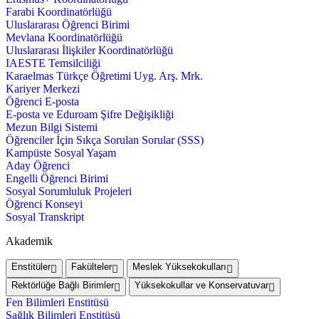
Farabi Koordinatörlüğü
Uluslararası Öğrenci Birimi
Mevlana Koordinatörlüğü
Uluslararası İlişkiler Koordinatörlüğü
IAESTE Temsilciliği
Karaelmas Türkçe Öğretimi Uyg. Arş. Mrk.
Kariyer Merkezi
Öğrenci E-posta
E-posta ve Eduroam Şifre Değişikliği
Mezun Bilgi Sistemi
Öğrenciler İçin Sıkça Sorulan Sorular (SSS)
Kampüste Sosyal Yaşam
Aday Öğrenci
Engelli Öğrenci Birimi
Sosyal Sorumluluk Projeleri
Öğrenci Konseyi
Sosyal Transkript
Akademik
Enstitüler
Fakülteler
Meslek Yüksekokulları
Rektörlüğe Bağlı Birimler
Yüksekokullar ve Konservatuvar
Fen Bilimleri Enstitüsü
Sağlık Bilimleri Enstitüsü