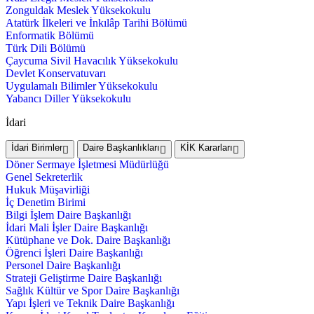
Zonguldak Meslek Yüksekokulu
Atatürk İlkeleri ve İnkılâp Tarihi Bölümü
Enformatik Bölümü
Türk Dili Bölümü
Çaycuma Sivil Havacılık Yüksekokulu
Devlet Konservatuvarı
Uygulamalı Bilimler Yüksekokulu
Yabancı Diller Yüksekokulu
İdari
İdari Birimler
Daire Başkanlıkları
KİK Kararları
Döner Sermaye İşletmesi Müdürlüğü
Genel Sekreterlik
Hukuk Müşavirliği
İç Denetim Birimi
Bilgi İşlem Daire Başkanlığı
İdari Mali İşler Daire Başkanlığı
Kütüphane ve Dok. Daire Başkanlığı
Öğrenci İşleri Daire Başkanlığı
Personel Daire Başkanlığı
Strateji Geliştirme Daire Başkanlığı
Sağlık Kültür ve Spor Daire Başkanlığı
Yapı İşleri ve Teknik Daire Başkanlığı