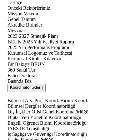
Tarihçe
Önceki Rektörlerimiz
Misyon Vizyon
Genel Tanıtım
Akredite Birimler
Mevzuat
2023-2027 Stratejik Planı
BEUN 2025 Yılı Faaliyet Raporu
2025 Yılı Performans Programı
Kurumsal Logomuz ve Tarihçesi
Kurumsal Kimlik Kılavuzu
Bir Bakışta BEUN
360 Sanal Tur
Fahri Doktora
Basında Biz
Koordinatörlükler
Bilimsel Arş. Proj. Koord. Birimi Koord.
Bilimsel Dergiler Koordinatörlüğü
Dış İlişkiler Ofisi Genel Koordinatörlüğü
Dijital Veri Yönetim Koordinatörlüğü
Engelli Öğrenci Birimi Koordinatörlüğü
IAESTE Temsilciliği
İş Sağlığı ve Güvenliği Koordinatörlüğü
Kalite Koordinatörlüğü