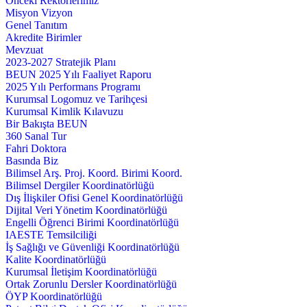
Önceki Rektörlerimiz
Misyon Vizyon
Genel Tanıtım
Akredite Birimler
Mevzuat
2023-2027 Stratejik Planı
BEUN 2025 Yılı Faaliyet Raporu
2025 Yılı Performans Programı
Kurumsal Logomuz ve Tarihçesi
Kurumsal Kimlik Kılavuzu
Bir Bakışta BEUN
360 Sanal Tur
Fahri Doktora
Basında Biz
Bilimsel Arş. Proj. Koord. Birimi Koord.
Bilimsel Dergiler Koordinatörlüğü
Dış İlişkiler Ofisi Genel Koordinatörlüğü
Dijital Veri Yönetim Koordinatörlüğü
Engelli Öğrenci Birimi Koordinatörlüğü
IAESTE Temsilciliği
İş Sağlığı ve Güvenliği Koordinatörlüğü
Kalite Koordinatörlüğü
Kurumsal İletişim Koordinatörlüğü
Ortak Zorunlu Dersler Koordinatörlüğü
ÖYP Koordinatörlüğü