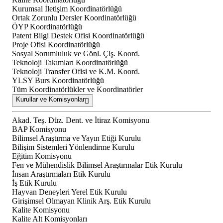
Kurumsal İletişim Koordinatörlüğü
Ortak Zorunlu Dersler Koordinatörlüğü
ÖYP Koordinatörlüğü
Patent Bilgi Destek Ofisi Koordinatörlüğü
Proje Ofisi Koordinatörlüğü
Sosyal Sorumluluk ve Gönl. Çlş. Koord.
Teknoloji Takımları Koordinatörlüğü
Teknoloji Transfer Ofisi ve K.M. Koord.
YLSY Burs Koordinatörlüğü
Tüm Koordinatörlükler ve Koordinatörler
Kurullar ve Komisyonlar
Akad. Teş. Düz. Dent. ve İtiraz Komisyonu
BAP Komisyonu
Bilimsel Araştırma ve Yayın Etiği Kurulu
Bilişim Sistemleri Yönlendirme Kurulu
Eğitim Komisyonu
Fen ve Mühendislik Bilimsel Araştırmalar Etik Kurulu
İnsan Araştırmaları Etik Kurulu
İş Etik Kurulu
Hayvan Deneyleri Yerel Etik Kurulu
Girişimsel Olmayan Klinik Arş. Etik Kurulu
Kalite Komisyonu
Kalite Alt Komisyonları