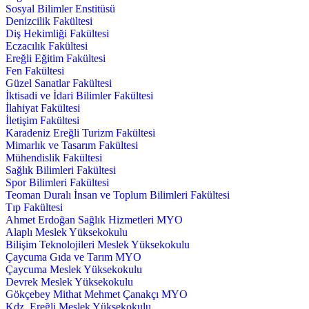
Sosyal Bilimler Enstitüsü
Denizcilik Fakültesi
Diş Hekimliği Fakültesi
Eczacılık Fakültesi
Ereğli Eğitim Fakültesi
Fen Fakültesi
Güzel Sanatlar Fakültesi
İktisadi ve İdari Bilimler Fakültesi
İlahiyat Fakültesi
İletişim Fakültesi
Karadeniz Ereğli Turizm Fakültesi
Mimarlık ve Tasarım Fakültesi
Mühendislik Fakültesi
Sağlık Bilimleri Fakültesi
Spor Bilimleri Fakültesi
Teoman Duralı İnsan ve Toplum Bilimleri Fakültesi
Tıp Fakültesi
Ahmet Erdoğan Sağlık Hizmetleri MYO
Alaplı Meslek Yüksekokulu
Bilişim Teknolojileri Meslek Yüksekokulu
Çaycuma Gıda ve Tarım MYO
Çaycuma Meslek Yüksekokulu
Devrek Meslek Yüksekokulu
Gökçebey Mithat Mehmet Çanakçı MYO
Kdz. Ereğli Meslek Yüksekokulu