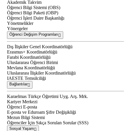
Akademik Takvim
Öğrenci Bilgi Sistemi (OBS)
Öğrenci Bilgi Paketi (OBP)
Öğrenci İşleri Daire Başkanlığı
Yönetmelikler
Yönergeler
Öğrenci Değişim Programları
Dış İlişkiler Genel Koordinatörlüğü
Erasmus+ Koordinatörlüğü
Farabi Koordinatörlüğü
Uluslararası Öğrenci Birimi
Mevlana Koordinatörlüğü
Uluslararası İlişkiler Koordinatörlüğü
IAESTE Temsilciliği
Bağlantılar
Karaelmas Türkçe Öğretimi Uyg. Arş. Mrk.
Kariyer Merkezi
Öğrenci E-posta
E-posta ve Eduroam Şifre Değişikliği
Mezun Bilgi Sistemi
Öğrenciler İçin Sıkça Sorulan Sorular (SSS)
Sosyal Yaşam