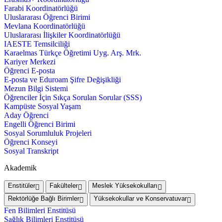
Farabi Koordinatörlüğü
Uluslararası Öğrenci Birimi
Mevlana Koordinatörlüğü
Uluslararası İlişkiler Koordinatörlüğü
IAESTE Temsilciliği
Karaelmas Türkçe Öğretimi Uyg. Arş. Mrk.
Kariyer Merkezi
Öğrenci E-posta
E-posta ve Eduroam Şifre Değişikliği
Mezun Bilgi Sistemi
Öğrenciler İçin Sıkça Sorulan Sorular (SSS)
Kampüste Sosyal Yaşam
Aday Öğrenci
Engelli Öğrenci Birimi
Sosyal Sorumluluk Projeleri
Öğrenci Konseyi
Sosyal Transkript
Akademik
Enstitüler
Fakülteler
Meslek Yüksekokulları
Rektörlüğe Bağlı Birimler
Yüksekokullar ve Konservatuvar
Fen Bilimleri Enstitüsü
Sağlık Bilimleri Enstitüsü