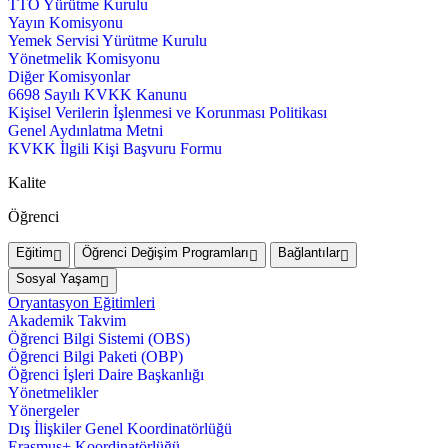
TTO Yürütme Kurulu
Yayın Komisyonu
Yemek Servisi Yürütme Kurulu
Yönetmelik Komisyonu
Diğer Komisyonlar
6698 Sayılı KVKK Kanunu
Kişisel Verilerin İşlenmesi ve Korunması Politikası
Genel Aydınlatma Metni
KVKK İlgili Kişi Başvuru Formu
Kalite
Öğrenci
Eğitim
Öğrenci Değişim Programları
Bağlantılar
Sosyal Yaşam
Oryantasyon Eğitimleri
Akademik Takvim
Öğrenci Bilgi Sistemi (OBS)
Öğrenci Bilgi Paketi (OBP)
Öğrenci İşleri Daire Başkanlığı
Yönetmelikler
Yönergeler
Dış İlişkiler Genel Koordinatörlüğü
Erasmus+ Koordinatörlüğü