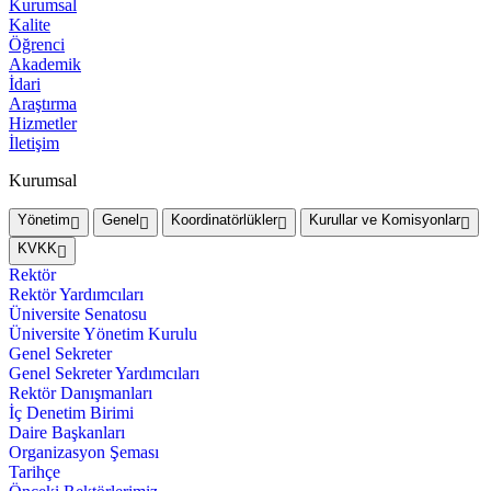
Kurumsal
Kalite
Öğrenci
Akademik
İdari
Araştırma
Hizmetler
İletişim
Kurumsal
Yönetim
Genel
Koordinatörlükler
Kurullar ve Komisyonlar
KVKK
Rektör
Rektör Yardımcıları
Üniversite Senatosu
Üniversite Yönetim Kurulu
Genel Sekreter
Genel Sekreter Yardımcıları
Rektör Danışmanları
İç Denetim Birimi
Daire Başkanları
Organizasyon Şeması
Tarihçe