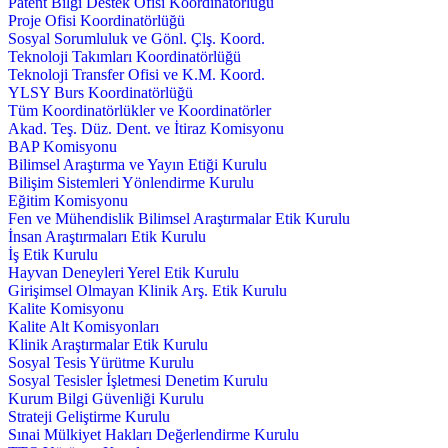
Patent Bilgi Destek Ofisi Koordinatörlüğü
Proje Ofisi Koordinatörlüğü
Sosyal Sorumluluk ve Gönl. Çlş. Koord.
Teknoloji Takımları Koordinatörlüğü
Teknoloji Transfer Ofisi ve K.M. Koord.
YLSY Burs Koordinatörlüğü
Tüm Koordinatörlükler ve Koordinatörler
Akad. Teş. Düz. Dent. ve İtiraz Komisyonu
BAP Komisyonu
Bilimsel Araştırma ve Yayın Etiği Kurulu
Bilişim Sistemleri Yönlendirme Kurulu
Eğitim Komisyonu
Fen ve Mühendislik Bilimsel Araştırmalar Etik Kurulu
İnsan Araştırmaları Etik Kurulu
İş Etik Kurulu
Hayvan Deneyleri Yerel Etik Kurulu
Girişimsel Olmayan Klinik Arş. Etik Kurulu
Kalite Komisyonu
Kalite Alt Komisyonları
Klinik Araştırmalar Etik Kurulu
Sosyal Tesis Yürütme Kurulu
Sosyal Tesisler İşletmesi Denetim Kurulu
Kurum Bilgi Güvenliği Kurulu
Strateji Geliştirme Kurulu
Sınai Mülkiyet Hakları Değerlendirme Kurulu