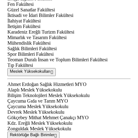
Fen Fakültesi
Güzel Sanatlar Fakültesi
İktisadi ve İdari Bilimler Fakültesi
İlahiyat Fakültesi
İletişim Fakültesi
Karadeniz Ereğli Turizm Fakültesi
Mimarlık ve Tasarım Fakültesi
Mühendislik Fakültesi
Sağlık Bilimleri Fakültesi
Spor Bilimleri Fakültesi
Teoman Duralı İnsan ve Toplum Bilimleri Fakültesi
Tıp Fakültesi
Meslek Yüksekokulları
Ahmet Erdoğan Sağlık Hizmetleri MYO
Alaplı Meslek Yüksekokulu
Bilişim Teknolojileri Meslek Yüksekokulu
Çaycuma Gıda ve Tarım MYO
Çaycuma Meslek Yüksekokulu
Devrek Meslek Yüksekokulu
Gökçebey Mithat Mehmet Çanakçı MYO
Kdz. Ereğli Meslek Yüksekokulu
Zonguldak Meslek Yüksekokulu
Rektörlüğe Bağlı Birimler