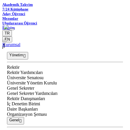
Akademik Takvim
7/24 Kütüphane
Aday Öğrenci
Mezunlar
Uluslararası Öğrenci
İletişim
TR
EN
Kurumsal
Yönetim
Rektör
Rektör Yardımcıları
Üniversite Senatosu
Üniversite Yönetim Kurulu
Genel Sekreter
Genel Sekreter Yardımcıları
Rektör Danışmanları
İç Denetim Birimi
Daire Başkanları
Organizasyon Şeması
Genel