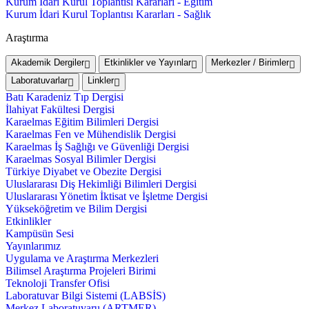
Kurum İdari Kurul Toplantısı Kararları - Eğitim
Kurum İdari Kurul Toplantısı Kararları - Sağlık
Araştırma
Akademik Dergiler
Etkinlikler ve Yayınlar
Merkezler / Birimler
Laboratuvarlar
Linkler
Batı Karadeniz Tıp Dergisi
İlahiyat Fakültesi Dergisi
Karaelmas Eğitim Bilimleri Dergisi
Karaelmas Fen ve Mühendislik Dergisi
Karaelmas İş Sağlığı ve Güvenliği Dergisi
Karaelmas Sosyal Bilimler Dergisi
Türkiye Diyabet ve Obezite Dergisi
Uluslararası Diş Hekimliği Bilimleri Dergisi
Uluslararası Yönetim İktisat ve İşletme Dergisi
Yükseköğretim ve Bilim Dergisi
Etkinlikler
Kampüsün Sesi
Yayınlarımız
Uygulama ve Araştırma Merkezleri
Bilimsel Araştırma Projeleri Birimi
Teknoloji Transfer Ofisi
Laboratuvar Bilgi Sistemi (LABSİS)
Merkez Laboratuvaru (ARTMER)