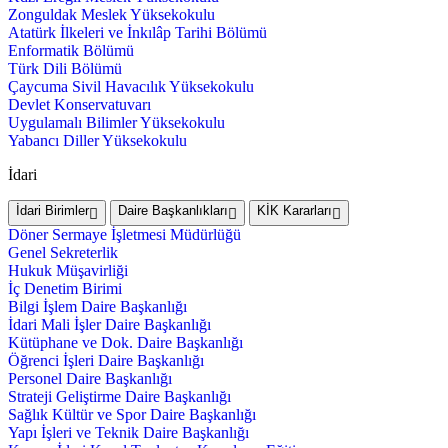
Zonguldak Meslek Yüksekokulu
Atatürk İlkeleri ve İnkılâp Tarihi Bölümü
Enformatik Bölümü
Türk Dili Bölümü
Çaycuma Sivil Havacılık Yüksekokulu
Devlet Konservatuvarı
Uygulamalı Bilimler Yüksekokulu
Yabancı Diller Yüksekokulu
İdari
İdari Birimler
Daire Başkanlıkları
KİK Kararları
Döner Sermaye İşletmesi Müdürlüğü
Genel Sekreterlik
Hukuk Müşavirliği
İç Denetim Birimi
Bilgi İşlem Daire Başkanlığı
İdari Mali İşler Daire Başkanlığı
Kütüphane ve Dok. Daire Başkanlığı
Öğrenci İşleri Daire Başkanlığı
Personel Daire Başkanlığı
Strateji Geliştirme Daire Başkanlığı
Sağlık Kültür ve Spor Daire Başkanlığı
Yapı İşleri ve Teknik Daire Başkanlığı