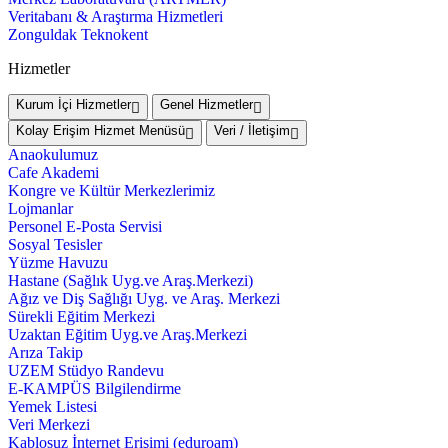
Veritabanı & Araştırma Hizmetleri
Zonguldak Teknokent
Hizmetler
Kurum İçi Hizmetler
Genel Hizmetler
Kolay Erişim Hizmet Menüsü
Veri / İletişim
Anaokulumuz
Cafe Akademi
Kongre ve Kültür Merkezlerimiz
Lojmanlar
Personel E-Posta Servisi
Sosyal Tesisler
Yüzme Havuzu
Hastane (Sağlık Uyg.ve Araş.Merkezi)
Ağız ve Diş Sağlığı Uyg. ve Araş. Merkezi
Sürekli Eğitim Merkezi
Uzaktan Eğitim Uyg.ve Araş.Merkezi
Arıza Takip
UZEM Stüdyo Randevu
E-KAMPÜS Bilgilendirme
Yemek Listesi
Veri Merkezi
Kablosuz İnternet Erişimi (eduroam)