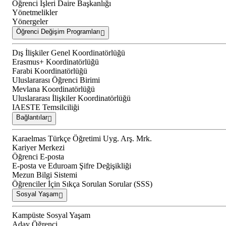
Öğrenci İşleri Daire Başkanlığı
Yönetmelikler
Yönergeler
Öğrenci Değişim Programları
Dış İlişkiler Genel Koordinatörlüğü
Erasmus+ Koordinatörlüğü
Farabi Koordinatörlüğü
Uluslararası Öğrenci Birimi
Mevlana Koordinatörlüğü
Uluslararası İlişkiler Koordinatörlüğü
IAESTE Temsilciliği
Bağlantılar
Karaelmas Türkçe Öğretimi Uyg. Arş. Mrk.
Kariyer Merkezi
Öğrenci E-posta
E-posta ve Eduroam Şifre Değişikliği
Mezun Bilgi Sistemi
Öğrenciler İçin Sıkça Sorulan Sorular (SSS)
Sosyal Yaşam
Kampüste Sosyal Yaşam
Aday Öğrenci