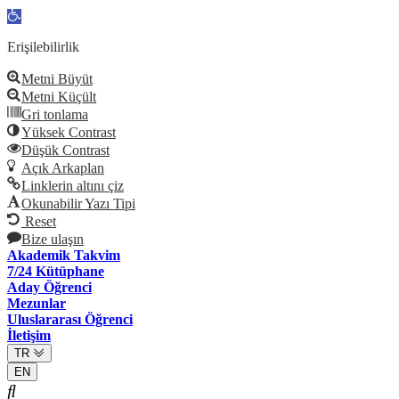
Open
toolbar
Erişilebilirlik
Metni Büyüt
Metni Küçült
Gri tonlama
Yüksek Contrast
Düşük Contrast
Açık Arkaplan
Linklerin altını çiz
Okunabilir Yazı Tipi
Reset
Bize ulaşın
Akademik Takvim
7/24 Kütüphane
Aday Öğrenci
Mezunlar
Uluslararası Öğrenci
İletişim
TR
EN