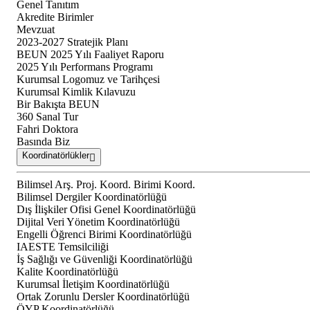
Genel Tanıtım
Akredite Birimler
Mevzuat
2023-2027 Stratejik Planı
BEUN 2025 Yılı Faaliyet Raporu
2025 Yılı Performans Programı
Kurumsal Logomuz ve Tarihçesi
Kurumsal Kimlik Kılavuzu
Bir Bakışta BEUN
360 Sanal Tur
Fahri Doktora
Basında Biz
Koordinatörlükler
Bilimsel Arş. Proj. Koord. Birimi Koord.
Bilimsel Dergiler Koordinatörlüğü
Dış İlişkiler Ofisi Genel Koordinatörlüğü
Dijital Veri Yönetim Koordinatörlüğü
Engelli Öğrenci Birimi Koordinatörlüğü
IAESTE Temsilciliği
İş Sağlığı ve Güvenliği Koordinatörlüğü
Kalite Koordinatörlüğü
Kurumsal İletişim Koordinatörlüğü
Ortak Zorunlu Dersler Koordinatörlüğü
ÖYP Koordinatörlüğü