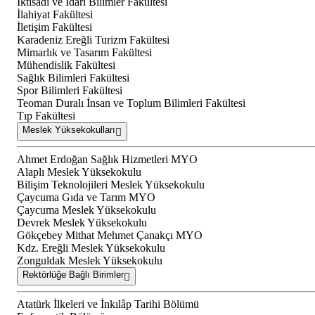
İktisadi ve İdari Bilimler Fakültesi
İlahiyat Fakültesi
İletişim Fakültesi
Karadeniz Ereğli Turizm Fakültesi
Mimarlık ve Tasarım Fakültesi
Mühendislik Fakültesi
Sağlık Bilimleri Fakültesi
Spor Bilimleri Fakültesi
Teoman Duralı İnsan ve Toplum Bilimleri Fakültesi
Tıp Fakültesi
Meslek Yüksekokulları
Ahmet Erdoğan Sağlık Hizmetleri MYO
Alaplı Meslek Yüksekokulu
Bilişim Teknolojileri Meslek Yüksekokulu
Çaycuma Gıda ve Tarım MYO
Çaycuma Meslek Yüksekokulu
Devrek Meslek Yüksekokulu
Gökçebey Mithat Mehmet Çanakçı MYO
Kdz. Ereğli Meslek Yüksekokulu
Zonguldak Meslek Yüksekokulu
Rektörlüğe Bağlı Birimler
Atatürk İlkeleri ve İnkılâp Tarihi Bölümü