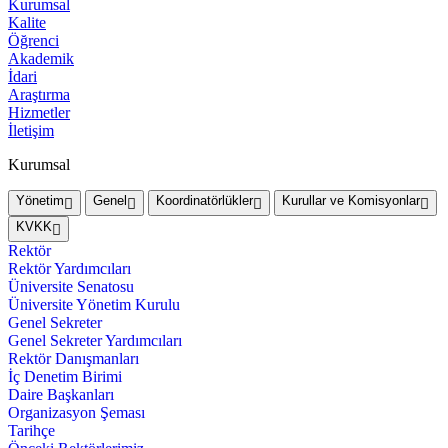
Kurumsal
Kalite
Öğrenci
Akademik
İdari
Araştırma
Hizmetler
İletişim
Kurumsal
Yönetim
Genel
Koordinatörlükler
Kurullar ve Komisyonlar
KVKK
Rektör
Rektör Yardımcıları
Üniversite Senatosu
Üniversite Yönetim Kurulu
Genel Sekreter
Genel Sekreter Yardımcıları
Rektör Danışmanları
İç Denetim Birimi
Daire Başkanları
Organizasyon Şeması
Tarihçe