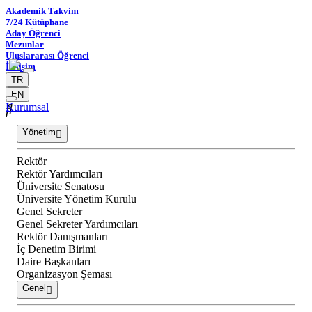
Akademik Takvim
7/24 Kütüphane
Aday Öğrenci
Mezunlar
Uluslararası Öğrenci
İletişim
TR
EN
Kurumsal
Yönetim
Rektör
Rektör Yardımcıları
Üniversite Senatosu
Üniversite Yönetim Kurulu
Genel Sekreter
Genel Sekreter Yardımcıları
Rektör Danışmanları
İç Denetim Birimi
Daire Başkanları
Organizasyon Şeması
Genel