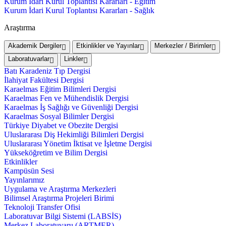
Kurum İdari Kurul Toplantısı Kararları - Eğitim
Kurum İdari Kurul Toplantısı Kararları - Sağlık
Araştırma
Akademik Dergiler
Etkinlikler ve Yayınlar
Merkezler / Birimler
Laboratuvarlar
Linkler
Batı Karadeniz Tıp Dergisi
İlahiyat Fakültesi Dergisi
Karaelmas Eğitim Bilimleri Dergisi
Karaelmas Fen ve Mühendislik Dergisi
Karaelmas İş Sağlığı ve Güvenliği Dergisi
Karaelmas Sosyal Bilimler Dergisi
Türkiye Diyabet ve Obezite Dergisi
Uluslararası Diş Hekimliği Bilimleri Dergisi
Uluslararası Yönetim İktisat ve İşletme Dergisi
Yükseköğretim ve Bilim Dergisi
Etkinlikler
Kampüsün Sesi
Yayınlarımız
Uygulama ve Araştırma Merkezleri
Bilimsel Araştırma Projeleri Birimi
Teknoloji Transfer Ofisi
Laboratuvar Bilgi Sistemi (LABSİS)
Merkez Laboratuvaru (ARTMER)