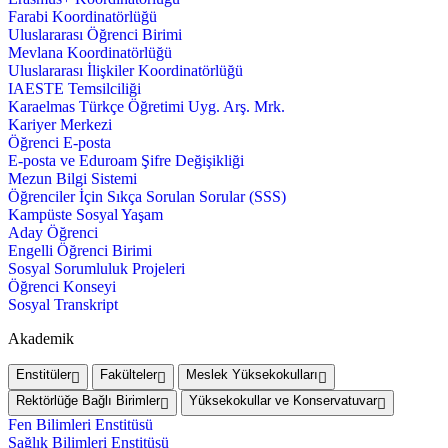
Farabi Koordinatörlüğü
Uluslararası Öğrenci Birimi
Mevlana Koordinatörlüğü
Uluslararası İlişkiler Koordinatörlüğü
IAESTE Temsilciliği
Karaelmas Türkçe Öğretimi Uyg. Arş. Mrk.
Kariyer Merkezi
Öğrenci E-posta
E-posta ve Eduroam Şifre Değişikliği
Mezun Bilgi Sistemi
Öğrenciler İçin Sıkça Sorulan Sorular (SSS)
Kampüste Sosyal Yaşam
Aday Öğrenci
Engelli Öğrenci Birimi
Sosyal Sorumluluk Projeleri
Öğrenci Konseyi
Sosyal Transkript
Akademik
Enstitüler
Fakülteler
Meslek Yüksekokulları
Rektörlüğe Bağlı Birimler
Yüksekokullar ve Konservatuvar
Fen Bilimleri Enstitüsü
Sağlık Bilimleri Enstitüsü