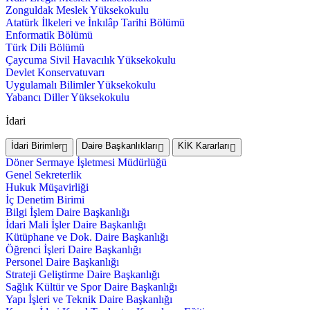
Zonguldak Meslek Yüksekokulu
Atatürk İlkeleri ve İnkılâp Tarihi Bölümü
Enformatik Bölümü
Türk Dili Bölümü
Çaycuma Sivil Havacılık Yüksekokulu
Devlet Konservatuvarı
Uygulamalı Bilimler Yüksekokulu
Yabancı Diller Yüksekokulu
İdari
İdari Birimler
Daire Başkanlıkları
KİK Kararları
Döner Sermaye İşletmesi Müdürlüğü
Genel Sekreterlik
Hukuk Müşavirliği
İç Denetim Birimi
Bilgi İşlem Daire Başkanlığı
İdari Mali İşler Daire Başkanlığı
Kütüphane ve Dok. Daire Başkanlığı
Öğrenci İşleri Daire Başkanlığı
Personel Daire Başkanlığı
Strateji Geliştirme Daire Başkanlığı
Sağlık Kültür ve Spor Daire Başkanlığı
Yapı İşleri ve Teknik Daire Başkanlığı