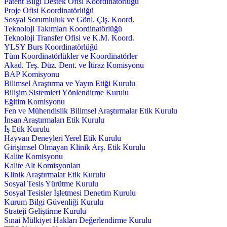
Patent Bilgi Destek Ofisi Koordinatörlüğü
Proje Ofisi Koordinatörlüğü
Sosyal Sorumluluk ve Gönl. Çlş. Koord.
Teknoloji Takımları Koordinatörlüğü
Teknoloji Transfer Ofisi ve K.M. Koord.
YLSY Burs Koordinatörlüğü
Tüm Koordinatörlükler ve Koordinatörler
Akad. Teş. Düz. Dent. ve İtiraz Komisyonu
BAP Komisyonu
Bilimsel Araştırma ve Yayın Etiği Kurulu
Bilişim Sistemleri Yönlendirme Kurulu
Eğitim Komisyonu
Fen ve Mühendislik Bilimsel Araştırmalar Etik Kurulu
İnsan Araştırmaları Etik Kurulu
İş Etik Kurulu
Hayvan Deneyleri Yerel Etik Kurulu
Girişimsel Olmayan Klinik Arş. Etik Kurulu
Kalite Komisyonu
Kalite Alt Komisyonları
Klinik Araştırmalar Etik Kurulu
Sosyal Tesis Yürütme Kurulu
Sosyal Tesisler İşletmesi Denetim Kurulu
Kurum Bilgi Güvenliği Kurulu
Strateji Geliştirme Kurulu
Sınai Mülkiyet Hakları Değerlendirme Kurulu