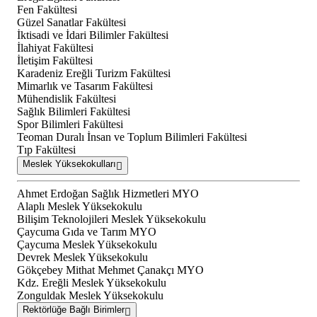
Fen Fakültesi
Güzel Sanatlar Fakültesi
İktisadi ve İdari Bilimler Fakültesi
İlahiyat Fakültesi
İletişim Fakültesi
Karadeniz Ereğli Turizm Fakültesi
Mimarlık ve Tasarım Fakültesi
Mühendislik Fakültesi
Sağlık Bilimleri Fakültesi
Spor Bilimleri Fakültesi
Teoman Duralı İnsan ve Toplum Bilimleri Fakültesi
Tıp Fakültesi
Meslek Yüksekokulları
Ahmet Erdoğan Sağlık Hizmetleri MYO
Alaplı Meslek Yüksekokulu
Bilişim Teknolojileri Meslek Yüksekokulu
Çaycuma Gıda ve Tarım MYO
Çaycuma Meslek Yüksekokulu
Devrek Meslek Yüksekokulu
Gökçebey Mithat Mehmet Çanakçı MYO
Kdz. Ereğli Meslek Yüksekokulu
Zonguldak Meslek Yüksekokulu
Rektörlüğe Bağlı Birimler