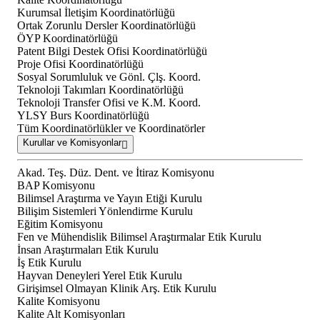
Kurumsal İletişim Koordinatörlüğü
Ortak Zorunlu Dersler Koordinatörlüğü
ÖYP Koordinatörlüğü
Patent Bilgi Destek Ofisi Koordinatörlüğü
Proje Ofisi Koordinatörlüğü
Sosyal Sorumluluk ve Gönl. Çlş. Koord.
Teknoloji Takımları Koordinatörlüğü
Teknoloji Transfer Ofisi ve K.M. Koord.
YLSY Burs Koordinatörlüğü
Tüm Koordinatörlükler ve Koordinatörler
Kurullar ve Komisyonlar
Akad. Teş. Düz. Dent. ve İtiraz Komisyonu
BAP Komisyonu
Bilimsel Araştırma ve Yayın Etiği Kurulu
Bilişim Sistemleri Yönlendirme Kurulu
Eğitim Komisyonu
Fen ve Mühendislik Bilimsel Araştırmalar Etik Kurulu
İnsan Araştırmaları Etik Kurulu
İş Etik Kurulu
Hayvan Deneyleri Yerel Etik Kurulu
Girişimsel Olmayan Klinik Arş. Etik Kurulu
Kalite Komisyonu
Kalite Alt Komisyonları