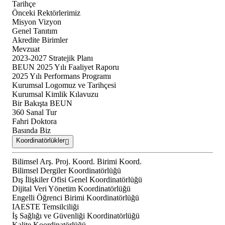
Tarihçe
Önceki Rektörlerimiz
Misyon Vizyon
Genel Tanıtım
Akredite Birimler
Mevzuat
2023-2027 Stratejik Planı
BEUN 2025 Yılı Faaliyet Raporu
2025 Yılı Performans Programı
Kurumsal Logomuz ve Tarihçesi
Kurumsal Kimlik Kılavuzu
Bir Bakışta BEUN
360 Sanal Tur
Fahri Doktora
Basında Biz
Koordinatörlükler
Bilimsel Arş. Proj. Koord. Birimi Koord.
Bilimsel Dergiler Koordinatörlüğü
Dış İlişkiler Ofisi Genel Koordinatörlüğü
Dijital Veri Yönetim Koordinatörlüğü
Engelli Öğrenci Birimi Koordinatörlüğü
IAESTE Temsilciliği
İş Sağlığı ve Güvenliği Koordinatörlüğü
Kalite Koordinatörlüğü