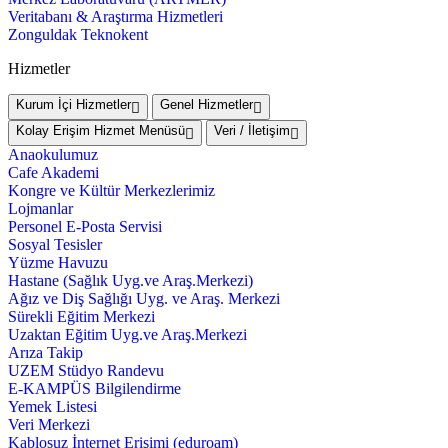
Veritabanı & Araştırma Hizmetleri
Zonguldak Teknokent
Hizmetler
Kurum İçi Hizmetler
Genel Hizmetler
Kolay Erişim Hizmet Menüsü
Veri / İletişim
Anaokulumuz
Cafe Akademi
Kongre ve Kültür Merkezlerimiz
Lojmanlar
Personel E-Posta Servisi
Sosyal Tesisler
Yüzme Havuzu
Hastane (Sağlık Uyg.ve Araş.Merkezi)
Ağız ve Diş Sağlığı Uyg. ve Araş. Merkezi
Sürekli Eğitim Merkezi
Uzaktan Eğitim Uyg.ve Araş.Merkezi
Arıza Takip
UZEM Stüdyo Randevu
E-KAMPÜS Bilgilendirme
Yemek Listesi
Veri Merkezi
Kablosuz İnternet Erişimi (eduroam)