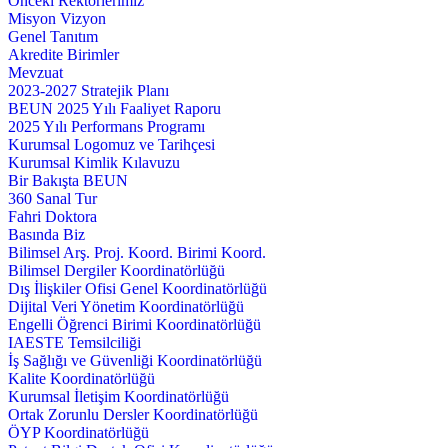
Önceki Rektörlerimiz
Misyon Vizyon
Genel Tanıtım
Akredite Birimler
Mevzuat
2023-2027 Stratejik Planı
BEUN 2025 Yılı Faaliyet Raporu
2025 Yılı Performans Programı
Kurumsal Logomuz ve Tarihçesi
Kurumsal Kimlik Kılavuzu
Bir Bakışta BEUN
360 Sanal Tur
Fahri Doktora
Basında Biz
Bilimsel Arş. Proj. Koord. Birimi Koord.
Bilimsel Dergiler Koordinatörlüğü
Dış İlişkiler Ofisi Genel Koordinatörlüğü
Dijital Veri Yönetim Koordinatörlüğü
Engelli Öğrenci Birimi Koordinatörlüğü
IAESTE Temsilciliği
İş Sağlığı ve Güvenliği Koordinatörlüğü
Kalite Koordinatörlüğü
Kurumsal İletişim Koordinatörlüğü
Ortak Zorunlu Dersler Koordinatörlüğü
ÖYP Koordinatörlüğü