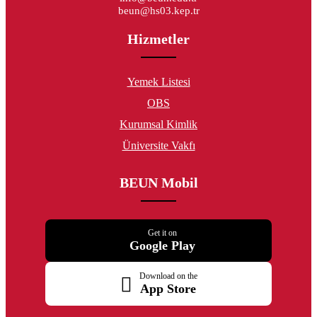
beun@hs03.kep.tr
Hizmetler
Yemek Listesi
OBS
Kurumsal Kimlik
Üniversite Vakfı
BEUN Mobil
Get it on
Google Play
Download on the
App Store