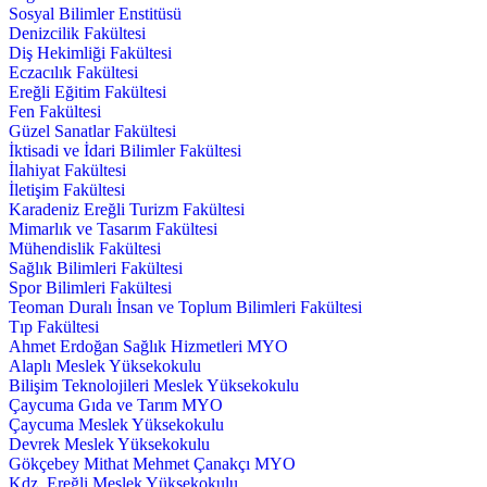
Sosyal Bilimler Enstitüsü
Denizcilik Fakültesi
Diş Hekimliği Fakültesi
Eczacılık Fakültesi
Ereğli Eğitim Fakültesi
Fen Fakültesi
Güzel Sanatlar Fakültesi
İktisadi ve İdari Bilimler Fakültesi
İlahiyat Fakültesi
İletişim Fakültesi
Karadeniz Ereğli Turizm Fakültesi
Mimarlık ve Tasarım Fakültesi
Mühendislik Fakültesi
Sağlık Bilimleri Fakültesi
Spor Bilimleri Fakültesi
Teoman Duralı İnsan ve Toplum Bilimleri Fakültesi
Tıp Fakültesi
Ahmet Erdoğan Sağlık Hizmetleri MYO
Alaplı Meslek Yüksekokulu
Bilişim Teknolojileri Meslek Yüksekokulu
Çaycuma Gıda ve Tarım MYO
Çaycuma Meslek Yüksekokulu
Devrek Meslek Yüksekokulu
Gökçebey Mithat Mehmet Çanakçı MYO
Kdz. Ereğli Meslek Yüksekokulu