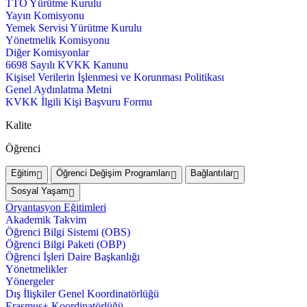
TTO Yürütme Kurulu
Yayın Komisyonu
Yemek Servisi Yürütme Kurulu
Yönetmelik Komisyonu
Diğer Komisyonlar
6698 Sayılı KVKK Kanunu
Kişisel Verilerin İşlenmesi ve Korunması Politikası
Genel Aydınlatma Metni
KVKK İlgili Kişi Başvuru Formu
Kalite
Öğrenci
Eğitim
Öğrenci Değişim Programları
Bağlantılar
Sosyal Yaşam
Oryantasyon Eğitimleri
Akademik Takvim
Öğrenci Bilgi Sistemi (OBS)
Öğrenci Bilgi Paketi (OBP)
Öğrenci İşleri Daire Başkanlığı
Yönetmelikler
Yönergeler
Dış İlişkiler Genel Koordinatörlüğü
Erasmus+ Koordinatörlüğü