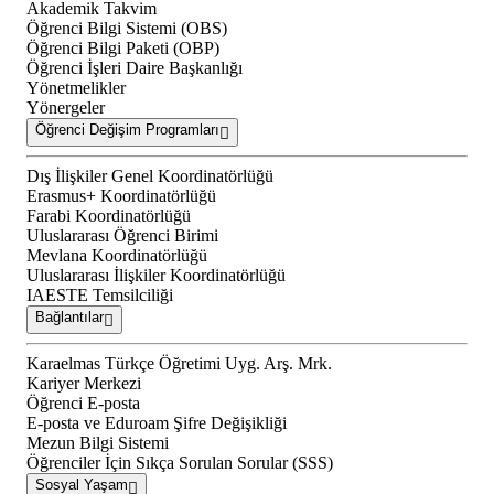
Akademik Takvim
Öğrenci Bilgi Sistemi (OBS)
Öğrenci Bilgi Paketi (OBP)
Öğrenci İşleri Daire Başkanlığı
Yönetmelikler
Yönergeler
Öğrenci Değişim Programları
Dış İlişkiler Genel Koordinatörlüğü
Erasmus+ Koordinatörlüğü
Farabi Koordinatörlüğü
Uluslararası Öğrenci Birimi
Mevlana Koordinatörlüğü
Uluslararası İlişkiler Koordinatörlüğü
IAESTE Temsilciliği
Bağlantılar
Karaelmas Türkçe Öğretimi Uyg. Arş. Mrk.
Kariyer Merkezi
Öğrenci E-posta
E-posta ve Eduroam Şifre Değişikliği
Mezun Bilgi Sistemi
Öğrenciler İçin Sıkça Sorulan Sorular (SSS)
Sosyal Yaşam