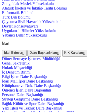
Zonguldak Meslek Yüksekokulu
Atatürk İlkeleri ve İnkılâp Tarihi Bölümü
Enformatik Bölümü
Türk Dili Bölümü
Çaycuma Sivil Havacılık Yüksekokulu
Devlet Konservatuvarı
Uygulamalı Bilimler Yüksekokulu
Yabancı Diller Yüksekokulu
İdari
İdari Birimler
Daire Başkanlıkları
KİK Kararları
Döner Sermaye İşletmesi Müdürlüğü
Genel Sekreterlik
Hukuk Müşavirliği
İç Denetim Birimi
Bilgi İşlem Daire Başkanlığı
İdari Mali İşler Daire Başkanlığı
Kütüphane ve Dok. Daire Başkanlığı
Öğrenci İşleri Daire Başkanlığı
Personel Daire Başkanlığı
Strateji Geliştirme Daire Başkanlığı
Sağlık Kültür ve Spor Daire Başkanlığı
Yapı İşleri ve Teknik Daire Başkanlığı