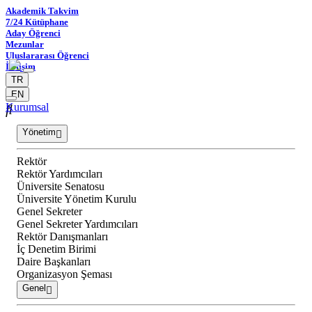
Akademik Takvim
7/24 Kütüphane
Aday Öğrenci
Mezunlar
Uluslararası Öğrenci
İletişim
TR
EN
Kurumsal
Yönetim
Rektör
Rektör Yardımcıları
Üniversite Senatosu
Üniversite Yönetim Kurulu
Genel Sekreter
Genel Sekreter Yardımcıları
Rektör Danışmanları
İç Denetim Birimi
Daire Başkanları
Organizasyon Şeması
Genel