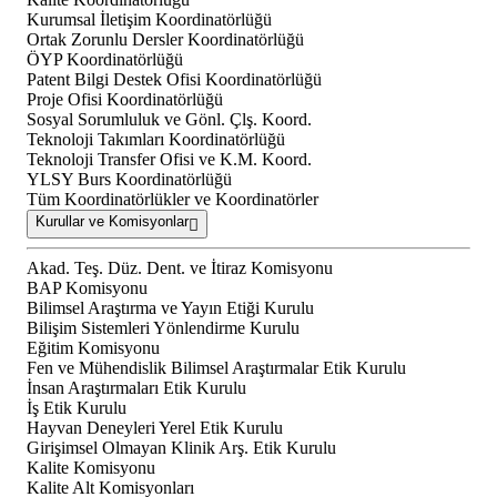
Kurumsal İletişim Koordinatörlüğü
Ortak Zorunlu Dersler Koordinatörlüğü
ÖYP Koordinatörlüğü
Patent Bilgi Destek Ofisi Koordinatörlüğü
Proje Ofisi Koordinatörlüğü
Sosyal Sorumluluk ve Gönl. Çlş. Koord.
Teknoloji Takımları Koordinatörlüğü
Teknoloji Transfer Ofisi ve K.M. Koord.
YLSY Burs Koordinatörlüğü
Tüm Koordinatörlükler ve Koordinatörler
Kurullar ve Komisyonlar
Akad. Teş. Düz. Dent. ve İtiraz Komisyonu
BAP Komisyonu
Bilimsel Araştırma ve Yayın Etiği Kurulu
Bilişim Sistemleri Yönlendirme Kurulu
Eğitim Komisyonu
Fen ve Mühendislik Bilimsel Araştırmalar Etik Kurulu
İnsan Araştırmaları Etik Kurulu
İş Etik Kurulu
Hayvan Deneyleri Yerel Etik Kurulu
Girişimsel Olmayan Klinik Arş. Etik Kurulu
Kalite Komisyonu
Kalite Alt Komisyonları