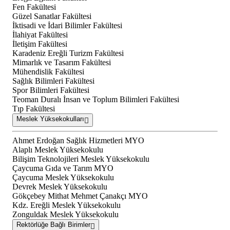
Fen Fakültesi
Güzel Sanatlar Fakültesi
İktisadi ve İdari Bilimler Fakültesi
İlahiyat Fakültesi
İletişim Fakültesi
Karadeniz Ereğli Turizm Fakültesi
Mimarlık ve Tasarım Fakültesi
Mühendislik Fakültesi
Sağlık Bilimleri Fakültesi
Spor Bilimleri Fakültesi
Teoman Duralı İnsan ve Toplum Bilimleri Fakültesi
Tıp Fakültesi
Meslek Yüksekokulları
Ahmet Erdoğan Sağlık Hizmetleri MYO
Alaplı Meslek Yüksekokulu
Bilişim Teknolojileri Meslek Yüksekokulu
Çaycuma Gıda ve Tarım MYO
Çaycuma Meslek Yüksekokulu
Devrek Meslek Yüksekokulu
Gökçebey Mithat Mehmet Çanakçı MYO
Kdz. Ereğli Meslek Yüksekokulu
Zonguldak Meslek Yüksekokulu
Rektörlüğe Bağlı Birimler