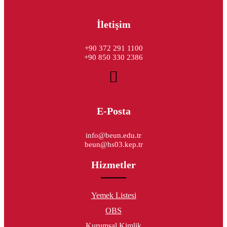
İletişim
+90 372 291 1100
+90 850 330 2386
E-Posta
info@beun.edu.tr
beun@hs03.kep.tr
Hizmetler
Yemek Listesi
OBS
Kurumsal Kimlik