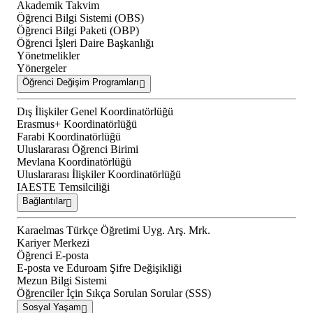
Akademik Takvim
Öğrenci Bilgi Sistemi (OBS)
Öğrenci Bilgi Paketi (OBP)
Öğrenci İşleri Daire Başkanlığı
Yönetmelikler
Yönergeler
Öğrenci Değişim Programları
Dış İlişkiler Genel Koordinatörlüğü
Erasmus+ Koordinatörlüğü
Farabi Koordinatörlüğü
Uluslararası Öğrenci Birimi
Mevlana Koordinatörlüğü
Uluslararası İlişkiler Koordinatörlüğü
IAESTE Temsilciliği
Bağlantılar
Karaelmas Türkçe Öğretimi Uyg. Arş. Mrk.
Kariyer Merkezi
Öğrenci E-posta
E-posta ve Eduroam Şifre Değişikliği
Mezun Bilgi Sistemi
Öğrenciler İçin Sıkça Sorulan Sorular (SSS)
Sosyal Yaşam