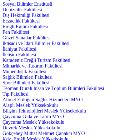
Sosyal Bilimler Enstitüsü
Denizcilik Fakültesi
Diş Hekimliği Fakültesi
Eczacılık Fakültesi
Ereğli Eğitim Fakültesi
Fen Fakültesi
Güzel Sanatlar Fakültesi
İktisadi ve İdari Bilimler Fakültesi
İlahiyat Fakültesi
İletişim Fakültesi
Karadeniz Ereğli Turizm Fakültesi
Mimarlık ve Tasarım Fakültesi
Mühendislik Fakültesi
Sağlık Bilimleri Fakültesi
Spor Bilimleri Fakültesi
Teoman Duralı İnsan ve Toplum Bilimleri Fakültesi
Tıp Fakültesi
Ahmet Erdoğan Sağlık Hizmetleri MYO
Alaplı Meslek Yüksekokulu
Bilişim Teknolojileri Meslek Yüksekokulu
Çaycuma Gıda ve Tarım MYO
Çaycuma Meslek Yüksekokulu
Devrek Meslek Yüksekokulu
Gökçebey Mithat Mehmet Çanakçı MYO
Kdz. Ereğli Meslek Yüksekokulu