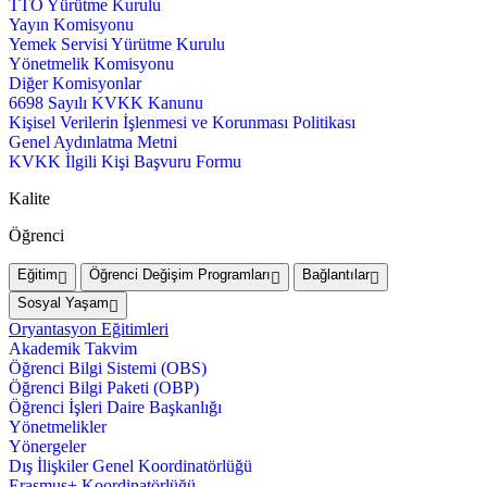
TTO Yürütme Kurulu
Yayın Komisyonu
Yemek Servisi Yürütme Kurulu
Yönetmelik Komisyonu
Diğer Komisyonlar
6698 Sayılı KVKK Kanunu
Kişisel Verilerin İşlenmesi ve Korunması Politikası
Genel Aydınlatma Metni
KVKK İlgili Kişi Başvuru Formu
Kalite
Öğrenci
Eğitim
Öğrenci Değişim Programları
Bağlantılar
Sosyal Yaşam
Oryantasyon Eğitimleri
Akademik Takvim
Öğrenci Bilgi Sistemi (OBS)
Öğrenci Bilgi Paketi (OBP)
Öğrenci İşleri Daire Başkanlığı
Yönetmelikler
Yönergeler
Dış İlişkiler Genel Koordinatörlüğü
Erasmus+ Koordinatörlüğü