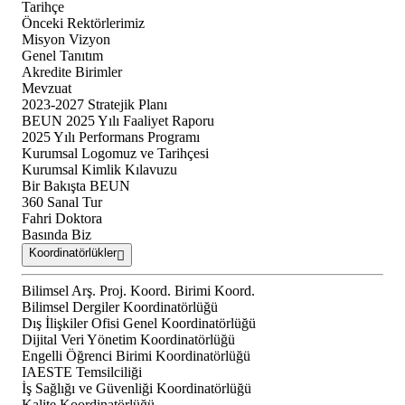
Tarihçe
Önceki Rektörlerimiz
Misyon Vizyon
Genel Tanıtım
Akredite Birimler
Mevzuat
2023-2027 Stratejik Planı
BEUN 2025 Yılı Faaliyet Raporu
2025 Yılı Performans Programı
Kurumsal Logomuz ve Tarihçesi
Kurumsal Kimlik Kılavuzu
Bir Bakışta BEUN
360 Sanal Tur
Fahri Doktora
Basında Biz
Koordinatörlükler
Bilimsel Arş. Proj. Koord. Birimi Koord.
Bilimsel Dergiler Koordinatörlüğü
Dış İlişkiler Ofisi Genel Koordinatörlüğü
Dijital Veri Yönetim Koordinatörlüğü
Engelli Öğrenci Birimi Koordinatörlüğü
IAESTE Temsilciliği
İş Sağlığı ve Güvenliği Koordinatörlüğü
Kalite Koordinatörlüğü