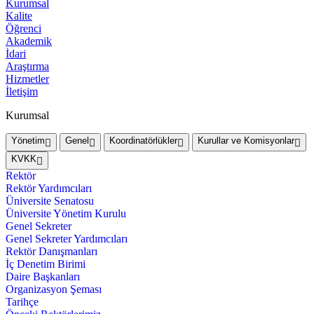
Kurumsal
Kalite
Öğrenci
Akademik
İdari
Araştırma
Hizmetler
İletişim
Kurumsal
Yönetim
Genel
Koordinatörlükler
Kurullar ve Komisyonlar
KVKK
Rektör
Rektör Yardımcıları
Üniversite Senatosu
Üniversite Yönetim Kurulu
Genel Sekreter
Genel Sekreter Yardımcıları
Rektör Danışmanları
İç Denetim Birimi
Daire Başkanları
Organizasyon Şeması
Tarihçe