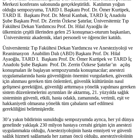
Merkezi konferans salonunda gerçekleştirildi. Katılımın yoğun
olduğu sempozyuma, TARD I. Başkanı Prof. Dr. Ömer Kurtipek,
TARD II. Başkanı Prof. Dr. Meral Kanbak, TARD İç Anadolu
Şube Başkanı Prof. Dr. Zerrin Özkese Şatırlar, Üniversitemiz Tıp
Fakültesi Dekan Yardımcısı Prof. Dr. Hilal Ayaoğlu ile
ülkemizin çeşitli illerinden gelen 25 konuşmacı-oturum başkanları,
Üniversitemiz akademik, idari personeli ve öğrenciler katıldı.
Üniversitemiz Tıp Fakültesi Dekan Yardımcısı ve Anesteziyoloji ve
Reanimasyon Anabilim Dalı (ABD) Başkanı Prof. Dr. Hilal
Ayaoğlu, TARD I. Başkanı Prof. Dr. Ömer Kurtipek ve TARD İç
Anadolu Şube Başkanı Prof. Dr. Zerrin Özkese Şatırlar’ın açılış
konuşmaları ile başlayan sempozyumda konuşmacılar; anestezi
uygulamalarında hasta güvenliğinin önemini vurgularken, güvenlik
için alınması gereken tüm önlemleri, güvenlik kültürünün nasıl
gelişmesi gerektiğini, güvenliği arttırmaya yönelik yapılması gereken
sistem düzenlemelerini ayrıntıları ile aktarmış, 21. yüzyılda sağlık
sisteminin güvenli, etkili, hasta odaklı, zamanında, verimli, eşit ve
hakkaniyetli olmasına yönelik tüm çabaların sarf edilmesi
gerekliliğini belirtmişlerdir.
30’a yakın bildirinin sunulduğu sempozyumda ayrıca, her yıl dünya
genelinde yaklaşık 230 milyon hastaya cerrahi girişim için anestezi
uygulanmakta olduğu, Anesteziyolojinin hasta emniyeti ve güvenli
sağlık hizmeti sağlamada her zaman öncü olduğu, anesteziyolojinin