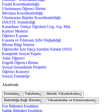
Farabi Koordinatörlüğü
Uluslararası Öğrenci Birimi
Mevlana Koordinatörlüğü
Uluslararası İlişkiler Koordinatörlüğü
IAESTE Temsilciliği
Karaelmas Türkçe Öğretimi Uyg. Arş. Mrk.
Kariyer Merkezi
Öğrenci E-posta
E-posta ve Eduroam Şifre Değişikliği
Mezun Bilgi Sistemi
Öğrenciler İçin Sıkça Sorulan Sorular (SSS)
Kampüste Sosyal Yaşam
Aday Öğrenci
Engelli Öğrenci Birimi
Sosyal Sorumluluk Projeleri
Öğrenci Konseyi
Sosyal Transkript
Akademik
Enstitüler
Fakülteler
Meslek Yüksekokulları
Rektörlüğe Bağlı Birimler
Yüksekokullar ve Konservatuvar
Fen Bilimleri Enstitüsü
Sağlık Bilimleri Enstitüsü