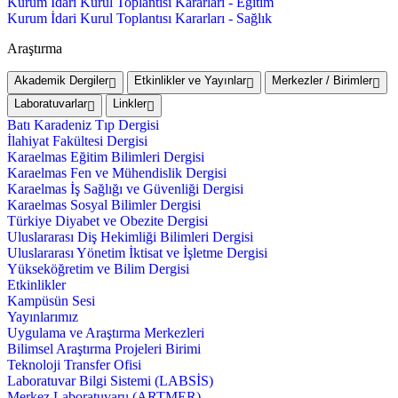
Kurum İdari Kurul Toplantısı Kararları - Eğitim
Kurum İdari Kurul Toplantısı Kararları - Sağlık
Araştırma
Akademik Dergiler
Etkinlikler ve Yayınlar
Merkezler / Birimler
Laboratuvarlar
Linkler
Batı Karadeniz Tıp Dergisi
İlahiyat Fakültesi Dergisi
Karaelmas Eğitim Bilimleri Dergisi
Karaelmas Fen ve Mühendislik Dergisi
Karaelmas İş Sağlığı ve Güvenliği Dergisi
Karaelmas Sosyal Bilimler Dergisi
Türkiye Diyabet ve Obezite Dergisi
Uluslararası Diş Hekimliği Bilimleri Dergisi
Uluslararası Yönetim İktisat ve İşletme Dergisi
Yükseköğretim ve Bilim Dergisi
Etkinlikler
Kampüsün Sesi
Yayınlarımız
Uygulama ve Araştırma Merkezleri
Bilimsel Araştırma Projeleri Birimi
Teknoloji Transfer Ofisi
Laboratuvar Bilgi Sistemi (LABSİS)
Merkez Laboratuvaru (ARTMER)