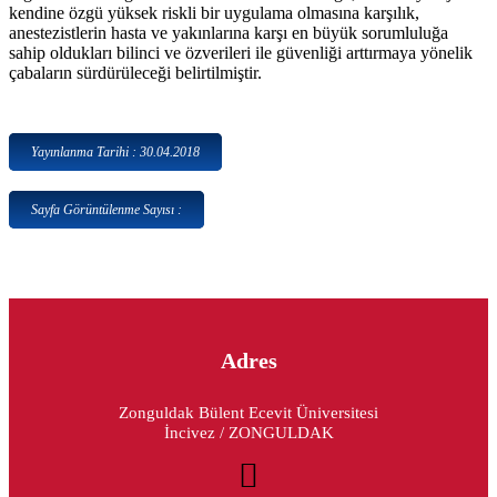
kendine özgü yüksek riskli bir uygulama olmasına karşılık,
anestezistlerin hasta ve yakınlarına karşı en büyük sorumluluğa
sahip oldukları bilinci ve özverileri ile güvenliği arttırmaya yönelik
çabaların sürdürüleceği belirtilmiştir.
Yayınlanma Tarihi : 30.04.2018
Sayfa Görüntülenme Sayısı :
Adres
Zonguldak Bülent Ecevit Üniversitesi
İncivez / ZONGULDAK