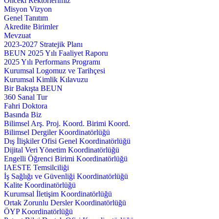
Önceki Rektörlerimiz
Misyon Vizyon
Genel Tanıtım
Akredite Birimler
Mevzuat
2023-2027 Stratejik Planı
BEUN 2025 Yılı Faaliyet Raporu
2025 Yılı Performans Programı
Kurumsal Logomuz ve Tarihçesi
Kurumsal Kimlik Kılavuzu
Bir Bakışta BEUN
360 Sanal Tur
Fahri Doktora
Basında Biz
Bilimsel Arş. Proj. Koord. Birimi Koord.
Bilimsel Dergiler Koordinatörlüğü
Dış İlişkiler Ofisi Genel Koordinatörlüğü
Dijital Veri Yönetim Koordinatörlüğü
Engelli Öğrenci Birimi Koordinatörlüğü
IAESTE Temsilciliği
İş Sağlığı ve Güvenliği Koordinatörlüğü
Kalite Koordinatörlüğü
Kurumsal İletişim Koordinatörlüğü
Ortak Zorunlu Dersler Koordinatörlüğü
ÖYP Koordinatörlüğü