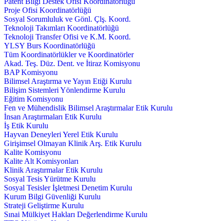
Patent Bilgi Destek Ofisi Koordinatörlüğü
Proje Ofisi Koordinatörlüğü
Sosyal Sorumluluk ve Gönl. Çlş. Koord.
Teknoloji Takımları Koordinatörlüğü
Teknoloji Transfer Ofisi ve K.M. Koord.
YLSY Burs Koordinatörlüğü
Tüm Koordinatörlükler ve Koordinatörler
Akad. Teş. Düz. Dent. ve İtiraz Komisyonu
BAP Komisyonu
Bilimsel Araştırma ve Yayın Etiği Kurulu
Bilişim Sistemleri Yönlendirme Kurulu
Eğitim Komisyonu
Fen ve Mühendislik Bilimsel Araştırmalar Etik Kurulu
İnsan Araştırmaları Etik Kurulu
İş Etik Kurulu
Hayvan Deneyleri Yerel Etik Kurulu
Girişimsel Olmayan Klinik Arş. Etik Kurulu
Kalite Komisyonu
Kalite Alt Komisyonları
Klinik Araştırmalar Etik Kurulu
Sosyal Tesis Yürütme Kurulu
Sosyal Tesisler İşletmesi Denetim Kurulu
Kurum Bilgi Güvenliği Kurulu
Strateji Geliştirme Kurulu
Sınai Mülkiyet Hakları Değerlendirme Kurulu