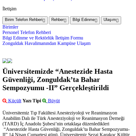
İletişim
Birim Telefon Rehberi
Rehber
Bilgi Edinme
Ulaşım
Birimler
Personel Telefon Rehberi
Bilgi Edinme ve Rektörlük İletişim Formu
Zonguldak Havalimanından Kampüse Ulaşım
Üniversitemizde “Anestezide Hasta
Güvenliği, Zonguldak’ta Bahar
Sempozyumu -II” Gerçekleştirildi
Küçült
Yazı Tipi
Büyüt
Üniversitemiz Tıp Fakültesi Anesteziyoloji ve Reanimasyon
Anabilim Dalı ile Türk Anesteziyoloji ve Reanimasyon Derneği
(TARD) İç Anadolu Şubesi’nin ortaklaşa düzenledikleri
“Anestezide Hasta Güvenliği, Zonguldak’ta Bahar Sempozyumu-
II” 14 Nisan Cumartesi günü, Üniversitemiz Sezai Karakoç Kültür