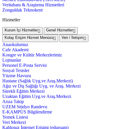
Veritabanı & Araştırma Hizmetleri
Zonguldak Teknokent
Hizmetler
Kurum İçi Hizmetler
Genel Hizmetler
Kolay Erişim Hizmet Menüsü
Veri / İletişim
Anaokulumuz
Cafe Akademi
Kongre ve Kültür Merkezlerimiz
Lojmanlar
Personel E-Posta Servisi
Sosyal Tesisler
Yüzme Havuzu
Hastane (Sağlık Uyg.ve Araş.Merkezi)
Ağız ve Diş Sağlığı Uyg. ve Araş. Merkezi
Sürekli Eğitim Merkezi
Uzaktan Eğitim Uyg.ve Araş.Merkezi
Arıza Takip
UZEM Stüdyo Randevu
E-KAMPÜS Bilgilendirme
Yemek Listesi
Veri Merkezi
Kablosuz İnternet Erişimi (eduroam)