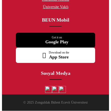
Üniversite Vakfı
BEUN Mobil
Get it on
Google Play
Download on the
App Store
Sosyal Medya
© 2025 Zonguldak Bülent Ecevit Üniversitesi