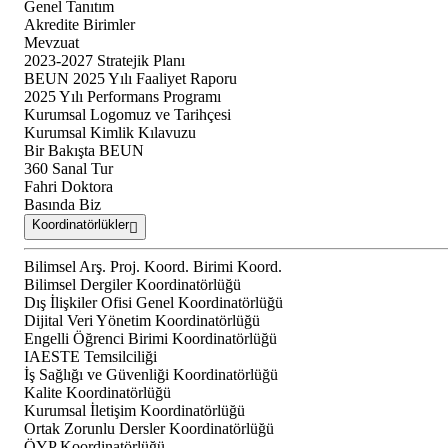
Genel Tanıtım
Akredite Birimler
Mevzuat
2023-2027 Stratejik Planı
BEUN 2025 Yılı Faaliyet Raporu
2025 Yılı Performans Programı
Kurumsal Logomuz ve Tarihçesi
Kurumsal Kimlik Kılavuzu
Bir Bakışta BEUN
360 Sanal Tur
Fahri Doktora
Basında Biz
Koordinatörlükler
Bilimsel Arş. Proj. Koord. Birimi Koord.
Bilimsel Dergiler Koordinatörlüğü
Dış İlişkiler Ofisi Genel Koordinatörlüğü
Dijital Veri Yönetim Koordinatörlüğü
Engelli Öğrenci Birimi Koordinatörlüğü
IAESTE Temsilciliği
İş Sağlığı ve Güvenliği Koordinatörlüğü
Kalite Koordinatörlüğü
Kurumsal İletişim Koordinatörlüğü
Ortak Zorunlu Dersler Koordinatörlüğü
ÖYP Koordinatörlüğü