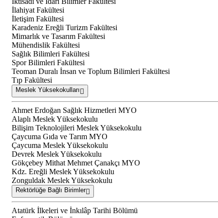
İktisadi ve İdari Bilimler Fakültesi
İlahiyat Fakültesi
İletişim Fakültesi
Karadeniz Ereğli Turizm Fakültesi
Mimarlık ve Tasarım Fakültesi
Mühendislik Fakültesi
Sağlık Bilimleri Fakültesi
Spor Bilimleri Fakültesi
Teoman Duralı İnsan ve Toplum Bilimleri Fakültesi
Tıp Fakültesi
Meslek Yüksekokulları
Ahmet Erdoğan Sağlık Hizmetleri MYO
Alaplı Meslek Yüksekokulu
Bilişim Teknolojileri Meslek Yüksekokulu
Çaycuma Gıda ve Tarım MYO
Çaycuma Meslek Yüksekokulu
Devrek Meslek Yüksekokulu
Gökçebey Mithat Mehmet Çanakçı MYO
Kdz. Ereğli Meslek Yüksekokulu
Zonguldak Meslek Yüksekokulu
Rektörlüğe Bağlı Birimler
Atatürk İlkeleri ve İnkılâp Tarihi Bölümü