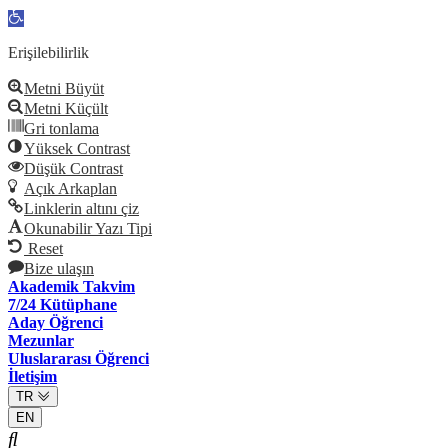
Open
toolbar
Erişilebilirlik
Metni Büyüt
Metni Küçült
Gri tonlama
Yüksek Contrast
Düşük Contrast
Açık Arkaplan
Linklerin altını çiz
Okunabilir Yazı Tipi
Reset
Bize ulaşın
Akademik Takvim
7/24 Kütüphane
Aday Öğrenci
Mezunlar
Uluslararası Öğrenci
İletişim
TR
EN