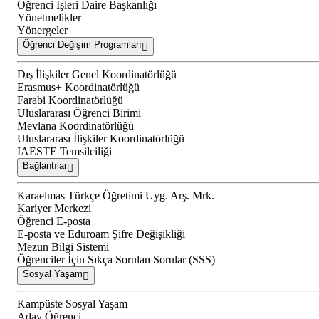
Öğrenci İşleri Daire Başkanlığı
Yönetmelikler
Yönergeler
Öğrenci Değişim Programları
Dış İlişkiler Genel Koordinatörlüğü
Erasmus+ Koordinatörlüğü
Farabi Koordinatörlüğü
Uluslararası Öğrenci Birimi
Mevlana Koordinatörlüğü
Uluslararası İlişkiler Koordinatörlüğü
IAESTE Temsilciliği
Bağlantılar
Karaelmas Türkçe Öğretimi Uyg. Arş. Mrk.
Kariyer Merkezi
Öğrenci E-posta
E-posta ve Eduroam Şifre Değişikliği
Mezun Bilgi Sistemi
Öğrenciler İçin Sıkça Sorulan Sorular (SSS)
Sosyal Yaşam
Kampüste Sosyal Yaşam
Aday Öğrenci