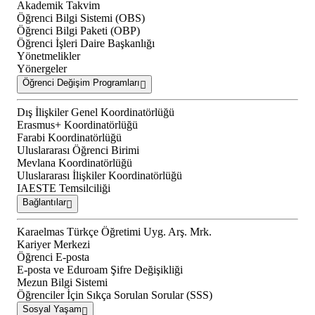
Akademik Takvim
Öğrenci Bilgi Sistemi (OBS)
Öğrenci Bilgi Paketi (OBP)
Öğrenci İşleri Daire Başkanlığı
Yönetmelikler
Yönergeler
Öğrenci Değişim Programları
Dış İlişkiler Genel Koordinatörlüğü
Erasmus+ Koordinatörlüğü
Farabi Koordinatörlüğü
Uluslararası Öğrenci Birimi
Mevlana Koordinatörlüğü
Uluslararası İlişkiler Koordinatörlüğü
IAESTE Temsilciliği
Bağlantılar
Karaelmas Türkçe Öğretimi Uyg. Arş. Mrk.
Kariyer Merkezi
Öğrenci E-posta
E-posta ve Eduroam Şifre Değişikliği
Mezun Bilgi Sistemi
Öğrenciler İçin Sıkça Sorulan Sorular (SSS)
Sosyal Yaşam