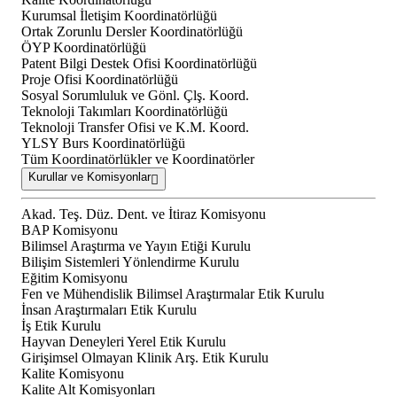
Kurumsal İletişim Koordinatörlüğü
Ortak Zorunlu Dersler Koordinatörlüğü
ÖYP Koordinatörlüğü
Patent Bilgi Destek Ofisi Koordinatörlüğü
Proje Ofisi Koordinatörlüğü
Sosyal Sorumluluk ve Gönl. Çlş. Koord.
Teknoloji Takımları Koordinatörlüğü
Teknoloji Transfer Ofisi ve K.M. Koord.
YLSY Burs Koordinatörlüğü
Tüm Koordinatörlükler ve Koordinatörler
Kurullar ve Komisyonlar
Akad. Teş. Düz. Dent. ve İtiraz Komisyonu
BAP Komisyonu
Bilimsel Araştırma ve Yayın Etiği Kurulu
Bilişim Sistemleri Yönlendirme Kurulu
Eğitim Komisyonu
Fen ve Mühendislik Bilimsel Araştırmalar Etik Kurulu
İnsan Araştırmaları Etik Kurulu
İş Etik Kurulu
Hayvan Deneyleri Yerel Etik Kurulu
Girişimsel Olmayan Klinik Arş. Etik Kurulu
Kalite Komisyonu
Kalite Alt Komisyonları