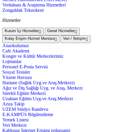
Veritabanı & Araştırma Hizmetleri
Zonguldak Teknokent
Hizmetler
Kurum İçi Hizmetler
Genel Hizmetler
Kolay Erişim Hizmet Menüsü
Veri / İletişim
Anaokulumuz
Cafe Akademi
Kongre ve Kültür Merkezlerimiz
Lojmanlar
Personel E-Posta Servisi
Sosyal Tesisler
Yüzme Havuzu
Hastane (Sağlık Uyg.ve Araş.Merkezi)
Ağız ve Diş Sağlığı Uyg. ve Araş. Merkezi
Sürekli Eğitim Merkezi
Uzaktan Eğitim Uyg.ve Araş.Merkezi
Arıza Takip
UZEM Stüdyo Randevu
E-KAMPÜS Bilgilendirme
Yemek Listesi
Veri Merkezi
Kablosuz İnternet Erişimi (eduroam)