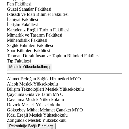
Fen Fakültesi
Güzel Sanatlar Fakültesi
İktisadi ve İdari Bilimler Fakültesi
İlahiyat Fakültesi
İletişim Fakültesi
Karadeniz Ereğli Turizm Fakültesi
Mimarlık ve Tasarım Fakültesi
Mühendislik Fakültesi
Sağlık Bilimleri Fakültesi
Spor Bilimleri Fakültesi
Teoman Duralı İnsan ve Toplum Bilimleri Fakültesi
Tıp Fakültesi
Meslek Yüksekokulları
Ahmet Erdoğan Sağlık Hizmetleri MYO
Alaplı Meslek Yüksekokulu
Bilişim Teknolojileri Meslek Yüksekokulu
Çaycuma Gıda ve Tarım MYO
Çaycuma Meslek Yüksekokulu
Devrek Meslek Yüksekokulu
Gökçebey Mithat Mehmet Çanakçı MYO
Kdz. Ereğli Meslek Yüksekokulu
Zonguldak Meslek Yüksekokulu
Rektörlüğe Bağlı Birimler