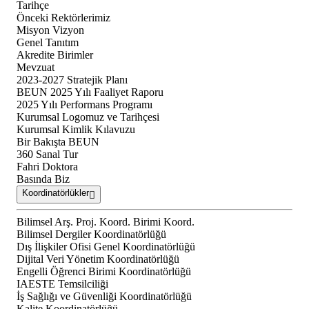
Tarihçe
Önceki Rektörlerimiz
Misyon Vizyon
Genel Tanıtım
Akredite Birimler
Mevzuat
2023-2027 Stratejik Planı
BEUN 2025 Yılı Faaliyet Raporu
2025 Yılı Performans Programı
Kurumsal Logomuz ve Tarihçesi
Kurumsal Kimlik Kılavuzu
Bir Bakışta BEUN
360 Sanal Tur
Fahri Doktora
Basında Biz
Koordinatörlükler
Bilimsel Arş. Proj. Koord. Birimi Koord.
Bilimsel Dergiler Koordinatörlüğü
Dış İlişkiler Ofisi Genel Koordinatörlüğü
Dijital Veri Yönetim Koordinatörlüğü
Engelli Öğrenci Birimi Koordinatörlüğü
IAESTE Temsilciliği
İş Sağlığı ve Güvenliği Koordinatörlüğü
Kalite Koordinatörlüğü