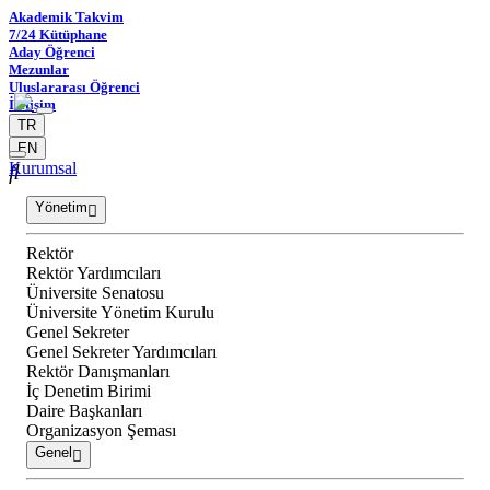
Akademik Takvim
7/24 Kütüphane
Aday Öğrenci
Mezunlar
Uluslararası Öğrenci
İletişim
TR
EN
Kurumsal
Yönetim
Rektör
Rektör Yardımcıları
Üniversite Senatosu
Üniversite Yönetim Kurulu
Genel Sekreter
Genel Sekreter Yardımcıları
Rektör Danışmanları
İç Denetim Birimi
Daire Başkanları
Organizasyon Şeması
Genel