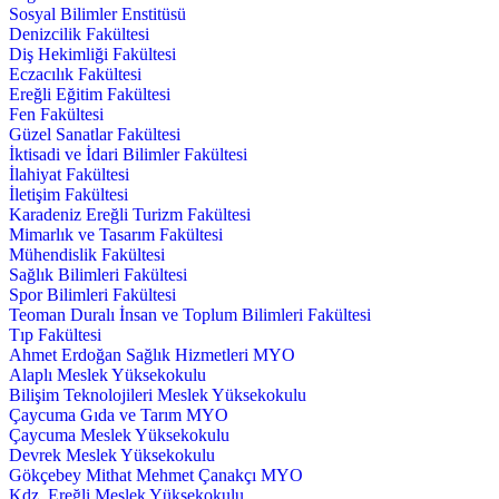
Sosyal Bilimler Enstitüsü
Denizcilik Fakültesi
Diş Hekimliği Fakültesi
Eczacılık Fakültesi
Ereğli Eğitim Fakültesi
Fen Fakültesi
Güzel Sanatlar Fakültesi
İktisadi ve İdari Bilimler Fakültesi
İlahiyat Fakültesi
İletişim Fakültesi
Karadeniz Ereğli Turizm Fakültesi
Mimarlık ve Tasarım Fakültesi
Mühendislik Fakültesi
Sağlık Bilimleri Fakültesi
Spor Bilimleri Fakültesi
Teoman Duralı İnsan ve Toplum Bilimleri Fakültesi
Tıp Fakültesi
Ahmet Erdoğan Sağlık Hizmetleri MYO
Alaplı Meslek Yüksekokulu
Bilişim Teknolojileri Meslek Yüksekokulu
Çaycuma Gıda ve Tarım MYO
Çaycuma Meslek Yüksekokulu
Devrek Meslek Yüksekokulu
Gökçebey Mithat Mehmet Çanakçı MYO
Kdz. Ereğli Meslek Yüksekokulu