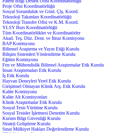
Patent Bilgi Destek Ofisi Koordinatörlüğü
Proje Ofisi Koordinatörlüğü
Sosyal Sorumluluk ve Gönl. Çlş. Koord.
Teknoloji Takımları Koordinatörlüğü
Teknoloji Transfer Ofisi ve K.M. Koord.
YLSY Burs Koordinatörlüğü
Tüm Koordinatörlükler ve Koordinatörler
Akad. Teş. Düz. Dent. ve İtiraz Komisyonu
BAP Komisyonu
Bilimsel Araştırma ve Yayın Etiği Kurulu
Bilişim Sistemleri Yönlendirme Kurulu
Eğitim Komisyonu
Fen ve Mühendislik Bilimsel Araştırmalar Etik Kurulu
İnsan Araştırmaları Etik Kurulu
İş Etik Kurulu
Hayvan Deneyleri Yerel Etik Kurulu
Girişimsel Olmayan Klinik Arş. Etik Kurulu
Kalite Komisyonu
Kalite Alt Komisyonları
Klinik Araştırmalar Etik Kurulu
Sosyal Tesis Yürütme Kurulu
Sosyal Tesisler İşletmesi Denetim Kurulu
Kurum Bilgi Güvenliği Kurulu
Strateji Geliştirme Kurulu
Sınai Mülkiyet Hakları Değerlendirme Kurulu