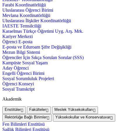
Farabi Koordinatörlüğü
Uluslararası Öğrenci Birimi
Mevlana Koordinatörlüğü
Uluslararası İlişkiler Koordinatörlüğü
IAESTE Temsilciliği
Karaelmas Türkçe Öğretimi Uyg. Arş. Mrk.
Kariyer Merkezi
Öğrenci E-posta
E-posta ve Eduroam Şifre Değişikliği
Mezun Bilgi Sistemi
Öğrenciler İçin Sıkça Sorulan Sorular (SSS)
Kampüste Sosyal Yaşam
Aday Öğrenci
Engelli Öğrenci Birimi
Sosyal Sorumluluk Projeleri
Öğrenci Konseyi
Sosyal Transkript
Akademik
Enstitüler
Fakülteler
Meslek Yüksekokulları
Rektörlüğe Bağlı Birimler
Yüksekokullar ve Konservatuvar
Fen Bilimleri Enstitüsü
Sağlık Bilimleri Enstitüsü