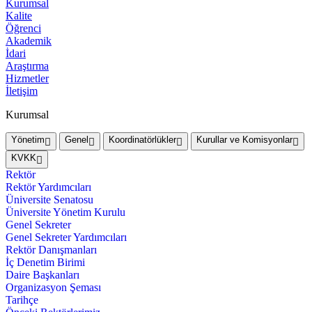
Kurumsal
Kalite
Öğrenci
Akademik
İdari
Araştırma
Hizmetler
İletişim
Kurumsal
Yönetim
Genel
Koordinatörlükler
Kurullar ve Komisyonlar
KVKK
Rektör
Rektör Yardımcıları
Üniversite Senatosu
Üniversite Yönetim Kurulu
Genel Sekreter
Genel Sekreter Yardımcıları
Rektör Danışmanları
İç Denetim Birimi
Daire Başkanları
Organizasyon Şeması
Tarihçe