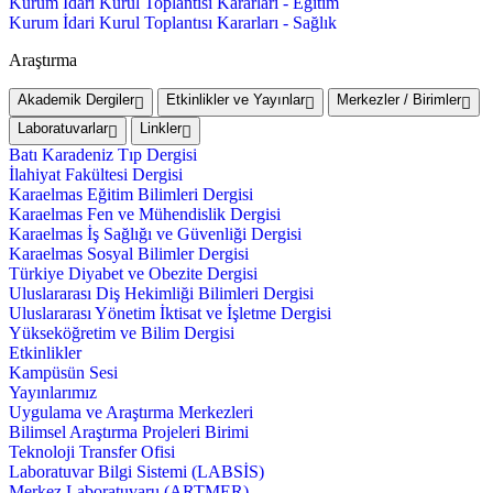
Kurum İdari Kurul Toplantısı Kararları - Eğitim
Kurum İdari Kurul Toplantısı Kararları - Sağlık
Araştırma
Akademik Dergiler
Etkinlikler ve Yayınlar
Merkezler / Birimler
Laboratuvarlar
Linkler
Batı Karadeniz Tıp Dergisi
İlahiyat Fakültesi Dergisi
Karaelmas Eğitim Bilimleri Dergisi
Karaelmas Fen ve Mühendislik Dergisi
Karaelmas İş Sağlığı ve Güvenliği Dergisi
Karaelmas Sosyal Bilimler Dergisi
Türkiye Diyabet ve Obezite Dergisi
Uluslararası Diş Hekimliği Bilimleri Dergisi
Uluslararası Yönetim İktisat ve İşletme Dergisi
Yükseköğretim ve Bilim Dergisi
Etkinlikler
Kampüsün Sesi
Yayınlarımız
Uygulama ve Araştırma Merkezleri
Bilimsel Araştırma Projeleri Birimi
Teknoloji Transfer Ofisi
Laboratuvar Bilgi Sistemi (LABSİS)
Merkez Laboratuvaru (ARTMER)