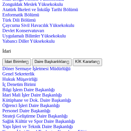
Zonguldak Meslek Yüksekokulu
Atatürk İlkeleri ve İnkılâp Tarihi Bölümü
Enformatik Bölümü
Türk Dili Bölümü
Çaycuma Sivil Havacılık Yüksekokulu
Devlet Konservatuvarı
Uygulamalı Bilimler Yüksekokulu
Yabancı Diller Yüksekokulu
İdari
İdari Birimler
Daire Başkanlıkları
KİK Kararları
Döner Sermaye İşletmesi Müdürlüğü
Genel Sekreterlik
Hukuk Müşavirliği
İç Denetim Birimi
Bilgi İşlem Daire Başkanlığı
İdari Mali İşler Daire Başkanlığı
Kütüphane ve Dok. Daire Başkanlığı
Öğrenci İşleri Daire Başkanlığı
Personel Daire Başkanlığı
Strateji Geliştirme Daire Başkanlığı
Sağlık Kültür ve Spor Daire Başkanlığı
Yapı İşleri ve Teknik Daire Başkanlığı