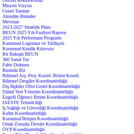
Önceki Rektörlerimiz
Misyon Vizyon
Genel Tanıtım
Akredite Birimler
Mevzuat
2023-2027 Stratejik Planı
BEUN 2025 Yılı Faaliyet Raporu
2025 Yılı Performans Programı
Kurumsal Logomuz ve Tarihçesi
Kurumsal Kimlik Kılavuzu
Bir Bakışta BEUN
360 Sanal Tur
Fahri Doktora
Basında Biz
Bilimsel Arş. Proj. Koord. Birimi Koord.
Bilimsel Dergiler Koordinatörlüğü
Dış İlişkiler Ofisi Genel Koordinatörlüğü
Dijital Veri Yönetim Koordinatörlüğü
Engelli Öğrenci Birimi Koordinatörlüğü
IAESTE Temsilciliği
İş Sağlığı ve Güvenliği Koordinatörlüğü
Kalite Koordinatörlüğü
Kurumsal İletişim Koordinatörlüğü
Ortak Zorunlu Dersler Koordinatörlüğü
ÖYP Koordinatörlüğü