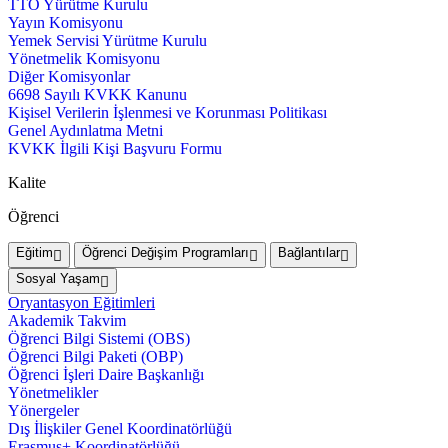
TTO Yürütme Kurulu
Yayın Komisyonu
Yemek Servisi Yürütme Kurulu
Yönetmelik Komisyonu
Diğer Komisyonlar
6698 Sayılı KVKK Kanunu
Kişisel Verilerin İşlenmesi ve Korunması Politikası
Genel Aydınlatma Metni
KVKK İlgili Kişi Başvuru Formu
Kalite
Öğrenci
Eğitim
Öğrenci Değişim Programları
Bağlantılar
Sosyal Yaşam
Oryantasyon Eğitimleri
Akademik Takvim
Öğrenci Bilgi Sistemi (OBS)
Öğrenci Bilgi Paketi (OBP)
Öğrenci İşleri Daire Başkanlığı
Yönetmelikler
Yönergeler
Dış İlişkiler Genel Koordinatörlüğü
Erasmus+ Koordinatörlüğü