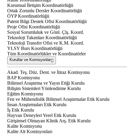
Kurumsal İletişim Koordinatörlüğü
Ortak Zorunlu Dersler Koordinatörlüğü
ÖYP Koordinatörlüğü
Patent Bilgi Destek Ofisi Koordinatörlüğü
Proje Ofisi Koordinatörlüğü
Sosyal Sorumluluk ve Gönl. Çlş. Koord.
Teknoloji Takımları Koordinatörlüğü
Teknoloji Transfer Ofisi ve K.M. Koord.
YLSY Burs Koordinatörlüğü
Tüm Koordinatörlükler ve Koordinatörler
Kurullar ve Komisyonlar
Akad. Teş. Düz. Dent. ve İtiraz Komisyonu
BAP Komisyonu
Bilimsel Araştırma ve Yayın Etiği Kurulu
Bilişim Sistemleri Yönlendirme Kurulu
Eğitim Komisyonu
Fen ve Mühendislik Bilimsel Araştırmalar Etik Kurulu
İnsan Araştırmaları Etik Kurulu
İş Etik Kurulu
Hayvan Deneyleri Yerel Etik Kurulu
Girişimsel Olmayan Klinik Arş. Etik Kurulu
Kalite Komisyonu
Kalite Alt Komisyonları