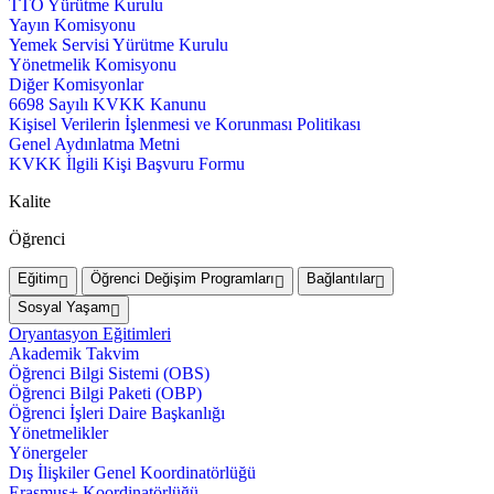
TTO Yürütme Kurulu
Yayın Komisyonu
Yemek Servisi Yürütme Kurulu
Yönetmelik Komisyonu
Diğer Komisyonlar
6698 Sayılı KVKK Kanunu
Kişisel Verilerin İşlenmesi ve Korunması Politikası
Genel Aydınlatma Metni
KVKK İlgili Kişi Başvuru Formu
Kalite
Öğrenci
Eğitim
Öğrenci Değişim Programları
Bağlantılar
Sosyal Yaşam
Oryantasyon Eğitimleri
Akademik Takvim
Öğrenci Bilgi Sistemi (OBS)
Öğrenci Bilgi Paketi (OBP)
Öğrenci İşleri Daire Başkanlığı
Yönetmelikler
Yönergeler
Dış İlişkiler Genel Koordinatörlüğü
Erasmus+ Koordinatörlüğü