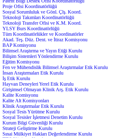
Patent Bilgi Destek Ofisi Koordinatörlüğü
Proje Ofisi Koordinatörlüğü
Sosyal Sorumluluk ve Gönl. Çlş. Koord.
Teknoloji Takımları Koordinatörlüğü
Teknoloji Transfer Ofisi ve K.M. Koord.
YLSY Burs Koordinatörlüğü
Tüm Koordinatörlükler ve Koordinatörler
Akad. Teş. Düz. Dent. ve İtiraz Komisyonu
BAP Komisyonu
Bilimsel Araştırma ve Yayın Etiği Kurulu
Bilişim Sistemleri Yönlendirme Kurulu
Eğitim Komisyonu
Fen ve Mühendislik Bilimsel Araştırmalar Etik Kurulu
İnsan Araştırmaları Etik Kurulu
İş Etik Kurulu
Hayvan Deneyleri Yerel Etik Kurulu
Girişimsel Olmayan Klinik Arş. Etik Kurulu
Kalite Komisyonu
Kalite Alt Komisyonları
Klinik Araştırmalar Etik Kurulu
Sosyal Tesis Yürütme Kurulu
Sosyal Tesisler İşletmesi Denetim Kurulu
Kurum Bilgi Güvenliği Kurulu
Strateji Geliştirme Kurulu
Sınai Mülkiyet Hakları Değerlendirme Kurulu