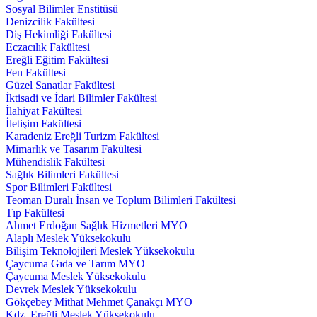
Sosyal Bilimler Enstitüsü
Denizcilik Fakültesi
Diş Hekimliği Fakültesi
Eczacılık Fakültesi
Ereğli Eğitim Fakültesi
Fen Fakültesi
Güzel Sanatlar Fakültesi
İktisadi ve İdari Bilimler Fakültesi
İlahiyat Fakültesi
İletişim Fakültesi
Karadeniz Ereğli Turizm Fakültesi
Mimarlık ve Tasarım Fakültesi
Mühendislik Fakültesi
Sağlık Bilimleri Fakültesi
Spor Bilimleri Fakültesi
Teoman Duralı İnsan ve Toplum Bilimleri Fakültesi
Tıp Fakültesi
Ahmet Erdoğan Sağlık Hizmetleri MYO
Alaplı Meslek Yüksekokulu
Bilişim Teknolojileri Meslek Yüksekokulu
Çaycuma Gıda ve Tarım MYO
Çaycuma Meslek Yüksekokulu
Devrek Meslek Yüksekokulu
Gökçebey Mithat Mehmet Çanakçı MYO
Kdz. Ereğli Meslek Yüksekokulu