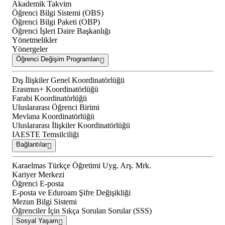
Akademik Takvim
Öğrenci Bilgi Sistemi (OBS)
Öğrenci Bilgi Paketi (OBP)
Öğrenci İşleri Daire Başkanlığı
Yönetmelikler
Yönergeler
Öğrenci Değişim Programları
Dış İlişkiler Genel Koordinatörlüğü
Erasmus+ Koordinatörlüğü
Farabi Koordinatörlüğü
Uluslararası Öğrenci Birimi
Mevlana Koordinatörlüğü
Uluslararası İlişkiler Koordinatörlüğü
IAESTE Temsilciliği
Bağlantılar
Karaelmas Türkçe Öğretimi Uyg. Arş. Mrk.
Kariyer Merkezi
Öğrenci E-posta
E-posta ve Eduroam Şifre Değişikliği
Mezun Bilgi Sistemi
Öğrenciler İçin Sıkça Sorulan Sorular (SSS)
Sosyal Yaşam