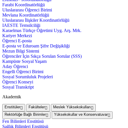
Farabi Koordinatörlüğü
Uluslararası Öğrenci Birimi
Mevlana Koordinatörlüğü
Uluslararası İlişkiler Koordinatörlüğü
IAESTE Temsilciliği
Karaelmas Türkçe Öğretimi Uyg. Arş. Mrk.
Kariyer Merkezi
Öğrenci E-posta
E-posta ve Eduroam Şifre Değişikliği
Mezun Bilgi Sistemi
Öğrenciler İçin Sıkça Sorulan Sorular (SSS)
Kampüste Sosyal Yaşam
Aday Öğrenci
Engelli Öğrenci Birimi
Sosyal Sorumluluk Projeleri
Öğrenci Konseyi
Sosyal Transkript
Akademik
Enstitüler
Fakülteler
Meslek Yüksekokulları
Rektörlüğe Bağlı Birimler
Yüksekokullar ve Konservatuvar
Fen Bilimleri Enstitüsü
Sağlık Bilimleri Enstitüsü