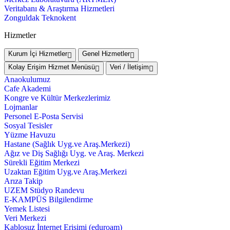
Veritabanı & Araştırma Hizmetleri
Zonguldak Teknokent
Hizmetler
Kurum İçi Hizmetler
Genel Hizmetler
Kolay Erişim Hizmet Menüsü
Veri / İletişim
Anaokulumuz
Cafe Akademi
Kongre ve Kültür Merkezlerimiz
Lojmanlar
Personel E-Posta Servisi
Sosyal Tesisler
Yüzme Havuzu
Hastane (Sağlık Uyg.ve Araş.Merkezi)
Ağız ve Diş Sağlığı Uyg. ve Araş. Merkezi
Sürekli Eğitim Merkezi
Uzaktan Eğitim Uyg.ve Araş.Merkezi
Arıza Takip
UZEM Stüdyo Randevu
E-KAMPÜS Bilgilendirme
Yemek Listesi
Veri Merkezi
Kablosuz İnternet Erişimi (eduroam)