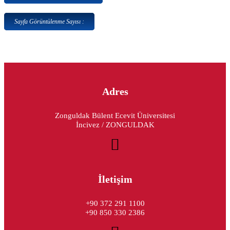
Sayfa Görüntülenme Sayısı :
Adres
Zonguldak Bülent Ecevit Üniversitesi
İncivez / ZONGULDAK
İletişim
+90 372 291 1100
+90 850 330 2386