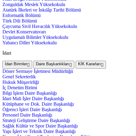
Zonguldak Meslek Yüksekokulu
Atatürk İlkeleri ve İnkılâp Tarihi Bölümü
Enformatik Bölümü
Türk Dili Bölümü
Çaycuma Sivil Havacılık Yüksekokulu
Devlet Konservatuvarı
Uygulamalı Bilimler Yüksekokulu
Yabancı Diller Yüksekokulu
İdari
İdari Birimler
Daire Başkanlıkları
KİK Kararları
Döner Sermaye İşletmesi Müdürlüğü
Genel Sekreterlik
Hukuk Müşavirliği
İç Denetim Birimi
Bilgi İşlem Daire Başkanlığı
İdari Mali İşler Daire Başkanlığı
Kütüphane ve Dok. Daire Başkanlığı
Öğrenci İşleri Daire Başkanlığı
Personel Daire Başkanlığı
Strateji Geliştirme Daire Başkanlığı
Sağlık Kültür ve Spor Daire Başkanlığı
Yapı İşleri ve Teknik Daire Başkanlığı