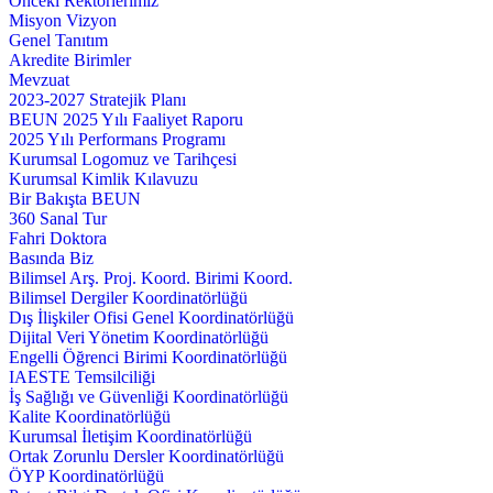
Önceki Rektörlerimiz
Misyon Vizyon
Genel Tanıtım
Akredite Birimler
Mevzuat
2023-2027 Stratejik Planı
BEUN 2025 Yılı Faaliyet Raporu
2025 Yılı Performans Programı
Kurumsal Logomuz ve Tarihçesi
Kurumsal Kimlik Kılavuzu
Bir Bakışta BEUN
360 Sanal Tur
Fahri Doktora
Basında Biz
Bilimsel Arş. Proj. Koord. Birimi Koord.
Bilimsel Dergiler Koordinatörlüğü
Dış İlişkiler Ofisi Genel Koordinatörlüğü
Dijital Veri Yönetim Koordinatörlüğü
Engelli Öğrenci Birimi Koordinatörlüğü
IAESTE Temsilciliği
İş Sağlığı ve Güvenliği Koordinatörlüğü
Kalite Koordinatörlüğü
Kurumsal İletişim Koordinatörlüğü
Ortak Zorunlu Dersler Koordinatörlüğü
ÖYP Koordinatörlüğü