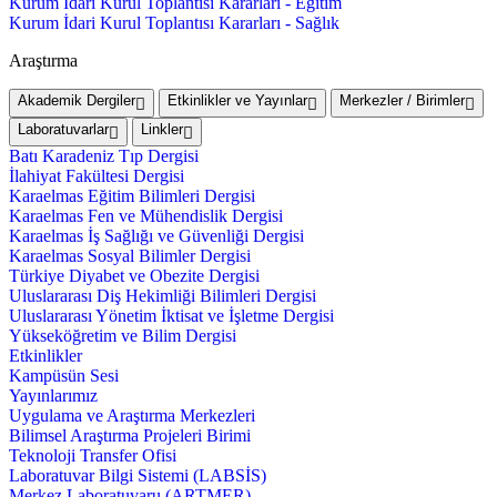
Kurum İdari Kurul Toplantısı Kararları - Eğitim
Kurum İdari Kurul Toplantısı Kararları - Sağlık
Araştırma
Akademik Dergiler
Etkinlikler ve Yayınlar
Merkezler / Birimler
Laboratuvarlar
Linkler
Batı Karadeniz Tıp Dergisi
İlahiyat Fakültesi Dergisi
Karaelmas Eğitim Bilimleri Dergisi
Karaelmas Fen ve Mühendislik Dergisi
Karaelmas İş Sağlığı ve Güvenliği Dergisi
Karaelmas Sosyal Bilimler Dergisi
Türkiye Diyabet ve Obezite Dergisi
Uluslararası Diş Hekimliği Bilimleri Dergisi
Uluslararası Yönetim İktisat ve İşletme Dergisi
Yükseköğretim ve Bilim Dergisi
Etkinlikler
Kampüsün Sesi
Yayınlarımız
Uygulama ve Araştırma Merkezleri
Bilimsel Araştırma Projeleri Birimi
Teknoloji Transfer Ofisi
Laboratuvar Bilgi Sistemi (LABSİS)
Merkez Laboratuvaru (ARTMER)