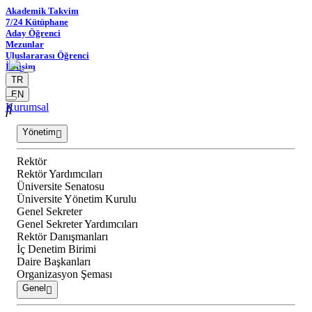
Akademik Takvim
7/24 Kütüphane
Aday Öğrenci
Mezunlar
Uluslararası Öğrenci
İletişim
TR
EN
Kurumsal
Yönetim
Rektör
Rektör Yardımcıları
Üniversite Senatosu
Üniversite Yönetim Kurulu
Genel Sekreter
Genel Sekreter Yardımcıları
Rektör Danışmanları
İç Denetim Birimi
Daire Başkanları
Organizasyon Şeması
Genel