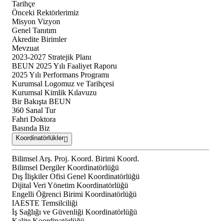
Tarihçe
Önceki Rektörlerimiz
Misyon Vizyon
Genel Tanıtım
Akredite Birimler
Mevzuat
2023-2027 Stratejik Planı
BEUN 2025 Yılı Faaliyet Raporu
2025 Yılı Performans Programı
Kurumsal Logomuz ve Tarihçesi
Kurumsal Kimlik Kılavuzu
Bir Bakışta BEUN
360 Sanal Tur
Fahri Doktora
Basında Biz
Koordinatörlükler
Bilimsel Arş. Proj. Koord. Birimi Koord.
Bilimsel Dergiler Koordinatörlüğü
Dış İlişkiler Ofisi Genel Koordinatörlüğü
Dijital Veri Yönetim Koordinatörlüğü
Engelli Öğrenci Birimi Koordinatörlüğü
IAESTE Temsilciliği
İş Sağlığı ve Güvenliği Koordinatörlüğü
Kalite Koordinatörlüğü