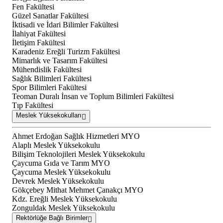
Fen Fakültesi
Güzel Sanatlar Fakültesi
İktisadi ve İdari Bilimler Fakültesi
İlahiyat Fakültesi
İletişim Fakültesi
Karadeniz Ereğli Turizm Fakültesi
Mimarlık ve Tasarım Fakültesi
Mühendislik Fakültesi
Sağlık Bilimleri Fakültesi
Spor Bilimleri Fakültesi
Teoman Duralı İnsan ve Toplum Bilimleri Fakültesi
Tıp Fakültesi
Meslek Yüksekokulları
Ahmet Erdoğan Sağlık Hizmetleri MYO
Alaplı Meslek Yüksekokulu
Bilişim Teknolojileri Meslek Yüksekokulu
Çaycuma Gıda ve Tarım MYO
Çaycuma Meslek Yüksekokulu
Devrek Meslek Yüksekokulu
Gökçebey Mithat Mehmet Çanakçı MYO
Kdz. Ereğli Meslek Yüksekokulu
Zonguldak Meslek Yüksekokulu
Rektörlüğe Bağlı Birimler