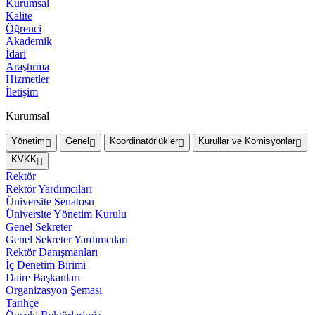
Kurumsal
Kalite
Öğrenci
Akademik
İdari
Araştırma
Hizmetler
İletişim
Kurumsal
Yönetim
Genel
Koordinatörlükler
Kurullar ve Komisyonlar
KVKK
Rektör
Rektör Yardımcıları
Üniversite Senatosu
Üniversite Yönetim Kurulu
Genel Sekreter
Genel Sekreter Yardımcıları
Rektör Danışmanları
İç Denetim Birimi
Daire Başkanları
Organizasyon Şeması
Tarihçe