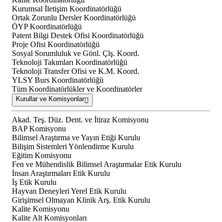
Kurumsal İletişim Koordinatörlüğü
Ortak Zorunlu Dersler Koordinatörlüğü
ÖYP Koordinatörlüğü
Patent Bilgi Destek Ofisi Koordinatörlüğü
Proje Ofisi Koordinatörlüğü
Sosyal Sorumluluk ve Gönl. Çlş. Koord.
Teknoloji Takımları Koordinatörlüğü
Teknoloji Transfer Ofisi ve K.M. Koord.
YLSY Burs Koordinatörlüğü
Tüm Koordinatörlükler ve Koordinatörler
Kurullar ve Komisyonlar
Akad. Teş. Düz. Dent. ve İtiraz Komisyonu
BAP Komisyonu
Bilimsel Araştırma ve Yayın Etiği Kurulu
Bilişim Sistemleri Yönlendirme Kurulu
Eğitim Komisyonu
Fen ve Mühendislik Bilimsel Araştırmalar Etik Kurulu
İnsan Araştırmaları Etik Kurulu
İş Etik Kurulu
Hayvan Deneyleri Yerel Etik Kurulu
Girişimsel Olmayan Klinik Arş. Etik Kurulu
Kalite Komisyonu
Kalite Alt Komisyonları