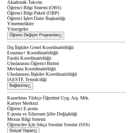
Akademik Takvim
Öğrenci Bilgi Sistemi (OBS)
Öğrenci Bilgi Paketi (OBP)
Öğrenci İşleri Daire Başkanlığı
Yönetmelikler
Yönergeler
Öğrenci Değişim Programları
Dış İlişkiler Genel Koordinatörlüğü
Erasmus+ Koordinatörlüğü
Farabi Koordinatörlüğü
Uluslararası Öğrenci Birimi
Mevlana Koordinatörlüğü
Uluslararası İlişkiler Koordinatörlüğü
IAESTE Temsilciliği
Bağlantılar
Karaelmas Türkçe Öğretimi Uyg. Arş. Mrk.
Kariyer Merkezi
Öğrenci E-posta
E-posta ve Eduroam Şifre Değişikliği
Mezun Bilgi Sistemi
Öğrenciler İçin Sıkça Sorulan Sorular (SSS)
Sosyal Yaşam