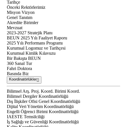
Tarihçe
Önceki Rektörlerimiz
Misyon Vizyon
Genel Tanıtım
Akredite Birimler
Mevzuat
2023-2027 Stratejik Planı
BEUN 2025 Yılı Faaliyet Raporu
2025 Yılı Performans Programı
Kurumsal Logomuz ve Tarihçesi
Kurumsal Kimlik Kılavuzu
Bir Bakışta BEUN
360 Sanal Tur
Fahri Doktora
Basında Biz
Koordinatörlükler
Bilimsel Arş. Proj. Koord. Birimi Koord.
Bilimsel Dergiler Koordinatörlüğü
Dış İlişkiler Ofisi Genel Koordinatörlüğü
Dijital Veri Yönetim Koordinatörlüğü
Engelli Öğrenci Birimi Koordinatörlüğü
IAESTE Temsilciliği
İş Sağlığı ve Güvenliği Koordinatörlüğü
Kalite Koordinatörlüğü