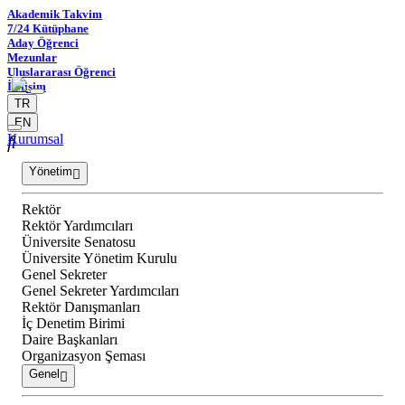
Akademik Takvim
7/24 Kütüphane
Aday Öğrenci
Mezunlar
Uluslararası Öğrenci
İletişim
TR
EN
Kurumsal
Yönetim
Rektör
Rektör Yardımcıları
Üniversite Senatosu
Üniversite Yönetim Kurulu
Genel Sekreter
Genel Sekreter Yardımcıları
Rektör Danışmanları
İç Denetim Birimi
Daire Başkanları
Organizasyon Şeması
Genel