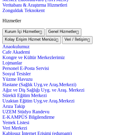
Veritabanı & Araştırma Hizmetleri
Zonguldak Teknokent
Hizmetler
Kurum İçi Hizmetler
Genel Hizmetler
Kolay Erişim Hizmet Menüsü
Veri / İletişim
Anaokulumuz
Cafe Akademi
Kongre ve Kültür Merkezlerimiz
Lojmanlar
Personel E-Posta Servisi
Sosyal Tesisler
Yüzme Havuzu
Hastane (Sağlık Uyg.ve Araş.Merkezi)
Ağız ve Diş Sağlığı Uyg. ve Araş. Merkezi
Sürekli Eğitim Merkezi
Uzaktan Eğitim Uyg.ve Araş.Merkezi
Arıza Takip
UZEM Stüdyo Randevu
E-KAMPÜS Bilgilendirme
Yemek Listesi
Veri Merkezi
Kablosuz İnternet Erişimi (eduroam)