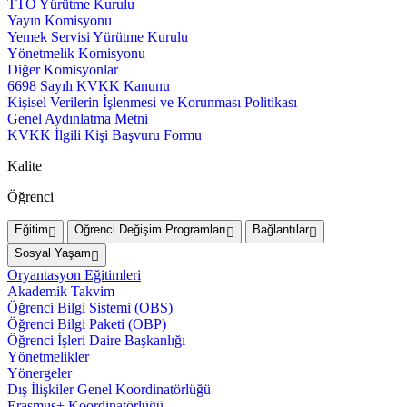
TTO Yürütme Kurulu
Yayın Komisyonu
Yemek Servisi Yürütme Kurulu
Yönetmelik Komisyonu
Diğer Komisyonlar
6698 Sayılı KVKK Kanunu
Kişisel Verilerin İşlenmesi ve Korunması Politikası
Genel Aydınlatma Metni
KVKK İlgili Kişi Başvuru Formu
Kalite
Öğrenci
Eğitim
Öğrenci Değişim Programları
Bağlantılar
Sosyal Yaşam
Oryantasyon Eğitimleri
Akademik Takvim
Öğrenci Bilgi Sistemi (OBS)
Öğrenci Bilgi Paketi (OBP)
Öğrenci İşleri Daire Başkanlığı
Yönetmelikler
Yönergeler
Dış İlişkiler Genel Koordinatörlüğü
Erasmus+ Koordinatörlüğü