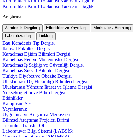
Kurum İdari Kurul Toplantısı Kararları - Eğitim
Kurum İdari Kurul Toplantısı Kararları - Sağlık
Araştırma
Akademik Dergiler
Etkinlikler ve Yayınlar
Merkezler / Birimler
Laboratuvarlar
Linkler
Batı Karadeniz Tıp Dergisi
İlahiyat Fakültesi Dergisi
Karaelmas Eğitim Bilimleri Dergisi
Karaelmas Fen ve Mühendislik Dergisi
Karaelmas İş Sağlığı ve Güvenliği Dergisi
Karaelmas Sosyal Bilimler Dergisi
Türkiye Diyabet ve Obezite Dergisi
Uluslararası Diş Hekimliği Bilimleri Dergisi
Uluslararası Yönetim İktisat ve İşletme Dergisi
Yükseköğretim ve Bilim Dergisi
Etkinlikler
Kampüsün Sesi
Yayınlarımız
Uygulama ve Araştırma Merkezleri
Bilimsel Araştırma Projeleri Birimi
Teknoloji Transfer Ofisi
Laboratuvar Bilgi Sistemi (LABSİS)
Merkez Laboratuvaru (ARTMER)