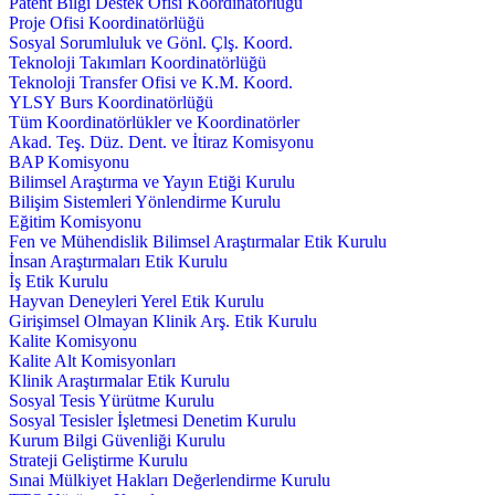
Patent Bilgi Destek Ofisi Koordinatörlüğü
Proje Ofisi Koordinatörlüğü
Sosyal Sorumluluk ve Gönl. Çlş. Koord.
Teknoloji Takımları Koordinatörlüğü
Teknoloji Transfer Ofisi ve K.M. Koord.
YLSY Burs Koordinatörlüğü
Tüm Koordinatörlükler ve Koordinatörler
Akad. Teş. Düz. Dent. ve İtiraz Komisyonu
BAP Komisyonu
Bilimsel Araştırma ve Yayın Etiği Kurulu
Bilişim Sistemleri Yönlendirme Kurulu
Eğitim Komisyonu
Fen ve Mühendislik Bilimsel Araştırmalar Etik Kurulu
İnsan Araştırmaları Etik Kurulu
İş Etik Kurulu
Hayvan Deneyleri Yerel Etik Kurulu
Girişimsel Olmayan Klinik Arş. Etik Kurulu
Kalite Komisyonu
Kalite Alt Komisyonları
Klinik Araştırmalar Etik Kurulu
Sosyal Tesis Yürütme Kurulu
Sosyal Tesisler İşletmesi Denetim Kurulu
Kurum Bilgi Güvenliği Kurulu
Strateji Geliştirme Kurulu
Sınai Mülkiyet Hakları Değerlendirme Kurulu