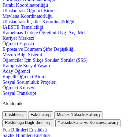
Farabi Koordinatörlüğü
Uluslararası Öğrenci Birimi
Mevlana Koordinatörlüğü
Uluslararası İlişkiler Koordinatörlüğü
IAESTE Temsilciliği
Karaelmas Türkçe Öğretimi Uyg. Arş. Mrk.
Kariyer Merkezi
Öğrenci E-posta
E-posta ve Eduroam Şifre Değişikliği
Mezun Bilgi Sistemi
Öğrenciler İçin Sıkça Sorulan Sorular (SSS)
Kampüste Sosyal Yaşam
Aday Öğrenci
Engelli Öğrenci Birimi
Sosyal Sorumluluk Projeleri
Öğrenci Konseyi
Sosyal Transkript
Akademik
Enstitüler
Fakülteler
Meslek Yüksekokulları
Rektörlüğe Bağlı Birimler
Yüksekokullar ve Konservatuvar
Fen Bilimleri Enstitüsü
Sağlık Bilimleri Enstitüsü