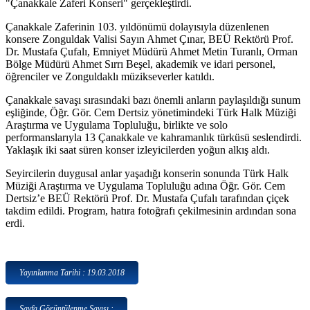
"Çanakkale Zaferi Konseri" gerçekleştirdi.
Çanakkale Zaferinin 103. yıldönümü dolayısıyla düzenlenen
konsere Zonguldak Valisi Sayın Ahmet Çınar, BEÜ Rektörü Prof.
Dr. Mustafa Çufalı, Emniyet Müdürü Ahmet Metin Turanlı, Orman
Bölge Müdürü Ahmet Sırrı Beşel, akademik ve idari personel,
öğrenciler ve Zonguldaklı müzikseverler katıldı.
Çanakkale savaşı sırasındaki bazı önemli anların paylaşıldığı sunum
eşliğinde, Öğr. Gör. Cem Dertsiz yönetimindeki Türk Halk Müziği
Araştırma ve Uygulama Topluluğu, birlikte ve solo
performanslarıyla 13 Çanakkale ve kahramanlık türküsü seslendirdi.
Yaklaşık iki saat süren konser izleyicilerden yoğun alkış aldı.
Seyircilerin duygusal anlar yaşadığı konserin sonunda Türk Halk
Müziği Araştırma ve Uygulama Topluluğu adına Öğr. Gör. Cem
Dertsiz’e BEÜ Rektörü Prof. Dr. Mustafa Çufalı tarafından çiçek
takdim edildi. Program, hatıra fotoğrafı çekilmesinin ardından sona
erdi.
Yayınlanma Tarihi : 19.03.2018
Sayfa Görüntülenme Sayısı :