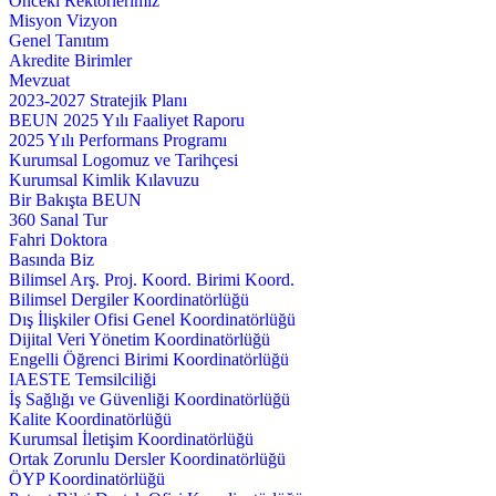
Önceki Rektörlerimiz
Misyon Vizyon
Genel Tanıtım
Akredite Birimler
Mevzuat
2023-2027 Stratejik Planı
BEUN 2025 Yılı Faaliyet Raporu
2025 Yılı Performans Programı
Kurumsal Logomuz ve Tarihçesi
Kurumsal Kimlik Kılavuzu
Bir Bakışta BEUN
360 Sanal Tur
Fahri Doktora
Basında Biz
Bilimsel Arş. Proj. Koord. Birimi Koord.
Bilimsel Dergiler Koordinatörlüğü
Dış İlişkiler Ofisi Genel Koordinatörlüğü
Dijital Veri Yönetim Koordinatörlüğü
Engelli Öğrenci Birimi Koordinatörlüğü
IAESTE Temsilciliği
İş Sağlığı ve Güvenliği Koordinatörlüğü
Kalite Koordinatörlüğü
Kurumsal İletişim Koordinatörlüğü
Ortak Zorunlu Dersler Koordinatörlüğü
ÖYP Koordinatörlüğü