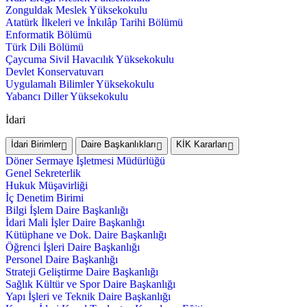
Zonguldak Meslek Yüksekokulu
Atatürk İlkeleri ve İnkılâp Tarihi Bölümü
Enformatik Bölümü
Türk Dili Bölümü
Çaycuma Sivil Havacılık Yüksekokulu
Devlet Konservatuvarı
Uygulamalı Bilimler Yüksekokulu
Yabancı Diller Yüksekokulu
İdari
İdari Birimler
Daire Başkanlıkları
KİK Kararları
Döner Sermaye İşletmesi Müdürlüğü
Genel Sekreterlik
Hukuk Müşavirliği
İç Denetim Birimi
Bilgi İşlem Daire Başkanlığı
İdari Mali İşler Daire Başkanlığı
Kütüphane ve Dok. Daire Başkanlığı
Öğrenci İşleri Daire Başkanlığı
Personel Daire Başkanlığı
Strateji Geliştirme Daire Başkanlığı
Sağlık Kültür ve Spor Daire Başkanlığı
Yapı İşleri ve Teknik Daire Başkanlığı