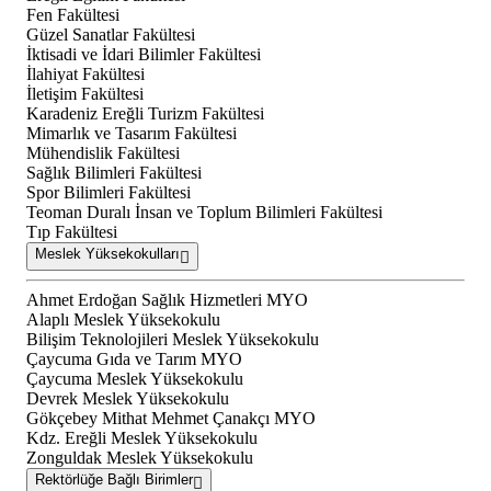
Fen Fakültesi
Güzel Sanatlar Fakültesi
İktisadi ve İdari Bilimler Fakültesi
İlahiyat Fakültesi
İletişim Fakültesi
Karadeniz Ereğli Turizm Fakültesi
Mimarlık ve Tasarım Fakültesi
Mühendislik Fakültesi
Sağlık Bilimleri Fakültesi
Spor Bilimleri Fakültesi
Teoman Duralı İnsan ve Toplum Bilimleri Fakültesi
Tıp Fakültesi
Meslek Yüksekokulları
Ahmet Erdoğan Sağlık Hizmetleri MYO
Alaplı Meslek Yüksekokulu
Bilişim Teknolojileri Meslek Yüksekokulu
Çaycuma Gıda ve Tarım MYO
Çaycuma Meslek Yüksekokulu
Devrek Meslek Yüksekokulu
Gökçebey Mithat Mehmet Çanakçı MYO
Kdz. Ereğli Meslek Yüksekokulu
Zonguldak Meslek Yüksekokulu
Rektörlüğe Bağlı Birimler