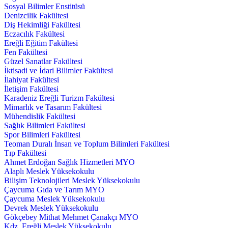
Sosyal Bilimler Enstitüsü
Denizcilik Fakültesi
Diş Hekimliği Fakültesi
Eczacılık Fakültesi
Ereğli Eğitim Fakültesi
Fen Fakültesi
Güzel Sanatlar Fakültesi
İktisadi ve İdari Bilimler Fakültesi
İlahiyat Fakültesi
İletişim Fakültesi
Karadeniz Ereğli Turizm Fakültesi
Mimarlık ve Tasarım Fakültesi
Mühendislik Fakültesi
Sağlık Bilimleri Fakültesi
Spor Bilimleri Fakültesi
Teoman Duralı İnsan ve Toplum Bilimleri Fakültesi
Tıp Fakültesi
Ahmet Erdoğan Sağlık Hizmetleri MYO
Alaplı Meslek Yüksekokulu
Bilişim Teknolojileri Meslek Yüksekokulu
Çaycuma Gıda ve Tarım MYO
Çaycuma Meslek Yüksekokulu
Devrek Meslek Yüksekokulu
Gökçebey Mithat Mehmet Çanakçı MYO
Kdz. Ereğli Meslek Yüksekokulu