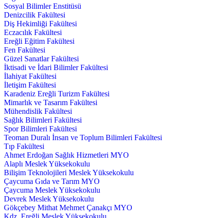
Sosyal Bilimler Enstitüsü
Denizcilik Fakültesi
Diş Hekimliği Fakültesi
Eczacılık Fakültesi
Ereğli Eğitim Fakültesi
Fen Fakültesi
Güzel Sanatlar Fakültesi
İktisadi ve İdari Bilimler Fakültesi
İlahiyat Fakültesi
İletişim Fakültesi
Karadeniz Ereğli Turizm Fakültesi
Mimarlık ve Tasarım Fakültesi
Mühendislik Fakültesi
Sağlık Bilimleri Fakültesi
Spor Bilimleri Fakültesi
Teoman Duralı İnsan ve Toplum Bilimleri Fakültesi
Tıp Fakültesi
Ahmet Erdoğan Sağlık Hizmetleri MYO
Alaplı Meslek Yüksekokulu
Bilişim Teknolojileri Meslek Yüksekokulu
Çaycuma Gıda ve Tarım MYO
Çaycuma Meslek Yüksekokulu
Devrek Meslek Yüksekokulu
Gökçebey Mithat Mehmet Çanakçı MYO
Kdz. Ereğli Meslek Yüksekokulu