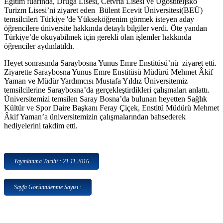
Eğitim fuarında, Druga Lisesi, Cetvrta Lisesi ve Ugostiteljsko
Turizm Lisesi’ni ziyaret eden Bülent Ecevit Üniversitesi(BEÜ)
temsilcileri Türkiye 'de Yükseköğrenim görmek isteyen aday
öğrencilere üniversite hakkında detaylı bilgiler verdi. Öte yandan
Türkiye’de okuyabilmek için gerekli olan işlemler hakkında
öğrenciler aydınlatıldı.
Heyet sonrasında Saraybosna Yunus Emre Enstitüsü’nü ziyaret etti.
Ziyarette Saraybosna Yunus Emre Enstitüsü Müdürü Mehmet Âkif
Yaman ve Müdür Yardımcısı Mustafa Yıldız Üniversitemiz
temsilcilerine Saraybosna’da gerçekleştirdikleri çalışmaları anlattı.
Üniversitemizi temsilen Saray Bosna’da bulunan heyetten Sağlık
Kültür ve Spor Daire Başkanı Feray Çiçek, Enstitü Müdürü Mehmet
Âkif Yaman’a üniversitemizin çalışmalarından bahsederek
hediyelerini takdim etti.
Yayınlanma Tarihi : 21.11.2016
Sayfa Görüntülenme Sayısı :