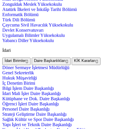
Zonguldak Meslek Yüksekokulu
Atatürk İlkeleri ve İnkılâp Tarihi Bölümü
Enformatik Bölümü
Türk Dili Bölümü
Çaycuma Sivil Havacılık Yüksekokulu
Devlet Konservatuvarı
Uygulamalı Bilimler Yüksekokulu
Yabancı Diller Yüksekokulu
İdari
İdari Birimler
Daire Başkanlıkları
KİK Kararları
Döner Sermaye İşletmesi Müdürlüğü
Genel Sekreterlik
Hukuk Müşavirliği
İç Denetim Birimi
Bilgi İşlem Daire Başkanlığı
İdari Mali İşler Daire Başkanlığı
Kütüphane ve Dok. Daire Başkanlığı
Öğrenci İşleri Daire Başkanlığı
Personel Daire Başkanlığı
Strateji Geliştirme Daire Başkanlığı
Sağlık Kültür ve Spor Daire Başkanlığı
Yapı İşleri ve Teknik Daire Başkanlığı