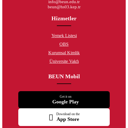
info@beun.edu.tr
beun@hs03.kep.tr
Hizmetler
Yemek Listesi
OBS
Kurumsal Kimlik
Üniversite Vakfı
BEUN Mobil
Get it on
Google Play
Download on the
App Store