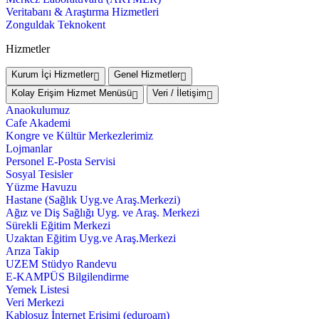
Veritabanı & Araştırma Hizmetleri
Zonguldak Teknokent
Hizmetler
Kurum İçi Hizmetler
Genel Hizmetler
Kolay Erişim Hizmet Menüsü
Veri / İletişim
Anaokulumuz
Cafe Akademi
Kongre ve Kültür Merkezlerimiz
Lojmanlar
Personel E-Posta Servisi
Sosyal Tesisler
Yüzme Havuzu
Hastane (Sağlık Uyg.ve Araş.Merkezi)
Ağız ve Diş Sağlığı Uyg. ve Araş. Merkezi
Sürekli Eğitim Merkezi
Uzaktan Eğitim Uyg.ve Araş.Merkezi
Arıza Takip
UZEM Stüdyo Randevu
E-KAMPÜS Bilgilendirme
Yemek Listesi
Veri Merkezi
Kablosuz İnternet Erişimi (eduroam)