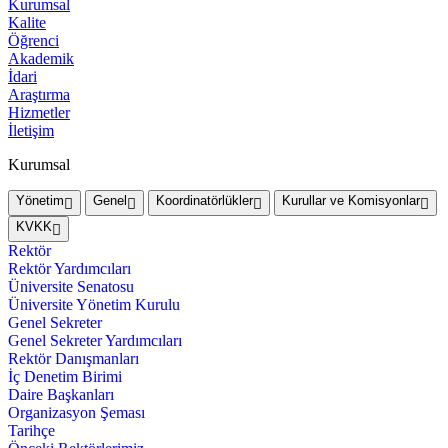
Kurumsal
Kalite
Öğrenci
Akademik
İdari
Araştırma
Hizmetler
İletişim
Kurumsal
Yönetim
Genel
Koordinatörlükler
Kurullar ve Komisyonlar
KVKK
Rektör
Rektör Yardımcıları
Üniversite Senatosu
Üniversite Yönetim Kurulu
Genel Sekreter
Genel Sekreter Yardımcıları
Rektör Danışmanları
İç Denetim Birimi
Daire Başkanları
Organizasyon Şeması
Tarihçe