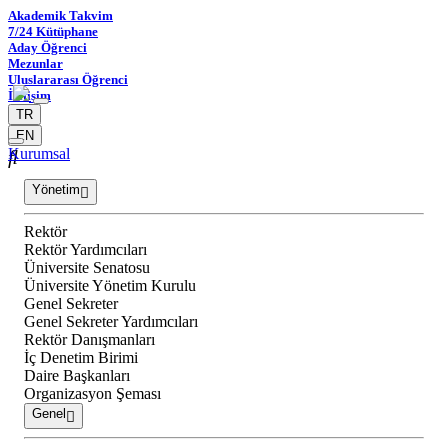
Akademik Takvim
7/24 Kütüphane
Aday Öğrenci
Mezunlar
Uluslararası Öğrenci
İletişim
TR
EN
Kurumsal
Yönetim
Rektör
Rektör Yardımcıları
Üniversite Senatosu
Üniversite Yönetim Kurulu
Genel Sekreter
Genel Sekreter Yardımcıları
Rektör Danışmanları
İç Denetim Birimi
Daire Başkanları
Organizasyon Şeması
Genel