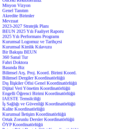
Önceki Rektörlerimiz
Misyon Vizyon
Genel Tanıtım
Akredite Birimler
Mevzuat
2023-2027 Stratejik Planı
BEUN 2025 Yılı Faaliyet Raporu
2025 Yılı Performans Programı
Kurumsal Logomuz ve Tarihçesi
Kurumsal Kimlik Kılavuzu
Bir Bakışta BEUN
360 Sanal Tur
Fahri Doktora
Basında Biz
Bilimsel Arş. Proj. Koord. Birimi Koord.
Bilimsel Dergiler Koordinatörlüğü
Dış İlişkiler Ofisi Genel Koordinatörlüğü
Dijital Veri Yönetim Koordinatörlüğü
Engelli Öğrenci Birimi Koordinatörlüğü
IAESTE Temsilciliği
İş Sağlığı ve Güvenliği Koordinatörlüğü
Kalite Koordinatörlüğü
Kurumsal İletişim Koordinatörlüğü
Ortak Zorunlu Dersler Koordinatörlüğü
ÖYP Koordinatörlüğü