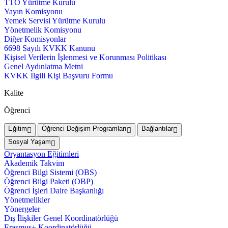
TTO Yürütme Kurulu
Yayın Komisyonu
Yemek Servisi Yürütme Kurulu
Yönetmelik Komisyonu
Diğer Komisyonlar
6698 Sayılı KVKK Kanunu
Kişisel Verilerin İşlenmesi ve Korunması Politikası
Genel Aydınlatma Metni
KVKK İlgili Kişi Başvuru Formu
Kalite
Öğrenci
Eğitim
Öğrenci Değişim Programları
Bağlantılar
Sosyal Yaşam
Oryantasyon Eğitimleri
Akademik Takvim
Öğrenci Bilgi Sistemi (OBS)
Öğrenci Bilgi Paketi (OBP)
Öğrenci İşleri Daire Başkanlığı
Yönetmelikler
Yönergeler
Dış İlişkiler Genel Koordinatörlüğü
Erasmus+ Koordinatörlüğü