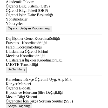
Akademik Takvim
Öğrenci Bilgi Sistemi (OBS)
Öğrenci Bilgi Paketi (OBP)
Öğrenci İşleri Daire Başkanlığı
Yönetmelikler
Yönergeler
Öğrenci Değişim Programları
Dış İlişkiler Genel Koordinatörlüğü
Erasmus+ Koordinatörlüğü
Farabi Koordinatörlüğü
Uluslararası Öğrenci Birimi
Mevlana Koordinatörlüğü
Uluslararası İlişkiler Koordinatörlüğü
IAESTE Temsilciliği
Bağlantılar
Karaelmas Türkçe Öğretimi Uyg. Arş. Mrk.
Kariyer Merkezi
Öğrenci E-posta
E-posta ve Eduroam Şifre Değişikliği
Mezun Bilgi Sistemi
Öğrenciler İçin Sıkça Sorulan Sorular (SSS)
Sosyal Yaşam