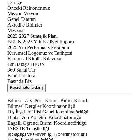
Tarihçe
Önceki Rektörlerimiz
Misyon Vizyon
Genel Tanıtım
Akredite Birimler
Mevzuat
2023-2027 Stratejik Planı
BEUN 2025 Yılı Faaliyet Raporu
2025 Yılı Performans Programı
Kurumsal Logomuz ve Tarihçesi
Kurumsal Kimlik Kılavuzu
Bir Bakışta BEUN
360 Sanal Tur
Fahri Doktora
Basında Biz
Koordinatörlükler
Bilimsel Arş. Proj. Koord. Birimi Koord.
Bilimsel Dergiler Koordinatörlüğü
Dış İlişkiler Ofisi Genel Koordinatörlüğü
Dijital Veri Yönetim Koordinatörlüğü
Engelli Öğrenci Birimi Koordinatörlüğü
IAESTE Temsilciliği
İş Sağlığı ve Güvenliği Koordinatörlüğü
Kalite Koordinatörlüğü