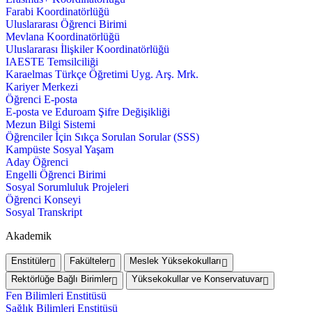
Farabi Koordinatörlüğü
Uluslararası Öğrenci Birimi
Mevlana Koordinatörlüğü
Uluslararası İlişkiler Koordinatörlüğü
IAESTE Temsilciliği
Karaelmas Türkçe Öğretimi Uyg. Arş. Mrk.
Kariyer Merkezi
Öğrenci E-posta
E-posta ve Eduroam Şifre Değişikliği
Mezun Bilgi Sistemi
Öğrenciler İçin Sıkça Sorulan Sorular (SSS)
Kampüste Sosyal Yaşam
Aday Öğrenci
Engelli Öğrenci Birimi
Sosyal Sorumluluk Projeleri
Öğrenci Konseyi
Sosyal Transkript
Akademik
Enstitüler
Fakülteler
Meslek Yüksekokulları
Rektörlüğe Bağlı Birimler
Yüksekokullar ve Konservatuvar
Fen Bilimleri Enstitüsü
Sağlık Bilimleri Enstitüsü