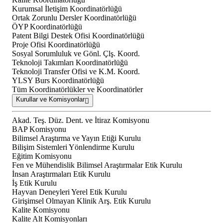
Kurumsal İletişim Koordinatörlüğü
Ortak Zorunlu Dersler Koordinatörlüğü
ÖYP Koordinatörlüğü
Patent Bilgi Destek Ofisi Koordinatörlüğü
Proje Ofisi Koordinatörlüğü
Sosyal Sorumluluk ve Gönl. Çlş. Koord.
Teknoloji Takımları Koordinatörlüğü
Teknoloji Transfer Ofisi ve K.M. Koord.
YLSY Burs Koordinatörlüğü
Tüm Koordinatörlükler ve Koordinatörler
Kurullar ve Komisyonlar
Akad. Teş. Düz. Dent. ve İtiraz Komisyonu
BAP Komisyonu
Bilimsel Araştırma ve Yayın Etiği Kurulu
Bilişim Sistemleri Yönlendirme Kurulu
Eğitim Komisyonu
Fen ve Mühendislik Bilimsel Araştırmalar Etik Kurulu
İnsan Araştırmaları Etik Kurulu
İş Etik Kurulu
Hayvan Deneyleri Yerel Etik Kurulu
Girişimsel Olmayan Klinik Arş. Etik Kurulu
Kalite Komisyonu
Kalite Alt Komisyonları