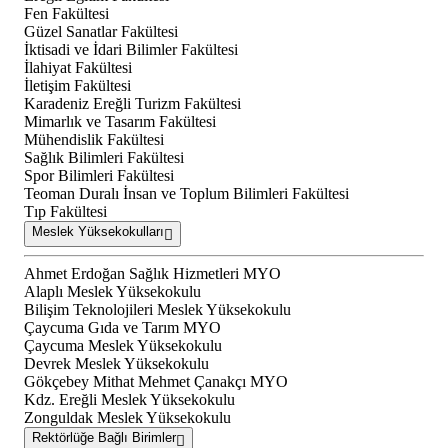
Fen Fakültesi
Güzel Sanatlar Fakültesi
İktisadi ve İdari Bilimler Fakültesi
İlahiyat Fakültesi
İletişim Fakültesi
Karadeniz Ereğli Turizm Fakültesi
Mimarlık ve Tasarım Fakültesi
Mühendislik Fakültesi
Sağlık Bilimleri Fakültesi
Spor Bilimleri Fakültesi
Teoman Duralı İnsan ve Toplum Bilimleri Fakültesi
Tıp Fakültesi
Meslek Yüksekokulları
Ahmet Erdoğan Sağlık Hizmetleri MYO
Alaplı Meslek Yüksekokulu
Bilişim Teknolojileri Meslek Yüksekokulu
Çaycuma Gıda ve Tarım MYO
Çaycuma Meslek Yüksekokulu
Devrek Meslek Yüksekokulu
Gökçebey Mithat Mehmet Çanakçı MYO
Kdz. Ereğli Meslek Yüksekokulu
Zonguldak Meslek Yüksekokulu
Rektörlüğe Bağlı Birimler