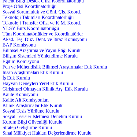
Patent Bilgi Destek Ofisi Koordinatörlüğü
Proje Ofisi Koordinatörlüğü
Sosyal Sorumluluk ve Gönl. Çlş. Koord.
Teknoloji Takımları Koordinatörlüğü
Teknoloji Transfer Ofisi ve K.M. Koord.
YLSY Burs Koordinatörlüğü
Tüm Koordinatörlükler ve Koordinatörler
Akad. Teş. Düz. Dent. ve İtiraz Komisyonu
BAP Komisyonu
Bilimsel Araştırma ve Yayın Etiği Kurulu
Bilişim Sistemleri Yönlendirme Kurulu
Eğitim Komisyonu
Fen ve Mühendislik Bilimsel Araştırmalar Etik Kurulu
İnsan Araştırmaları Etik Kurulu
İş Etik Kurulu
Hayvan Deneyleri Yerel Etik Kurulu
Girişimsel Olmayan Klinik Arş. Etik Kurulu
Kalite Komisyonu
Kalite Alt Komisyonları
Klinik Araştırmalar Etik Kurulu
Sosyal Tesis Yürütme Kurulu
Sosyal Tesisler İşletmesi Denetim Kurulu
Kurum Bilgi Güvenliği Kurulu
Strateji Geliştirme Kurulu
Sınai Mülkiyet Hakları Değerlendirme Kurulu