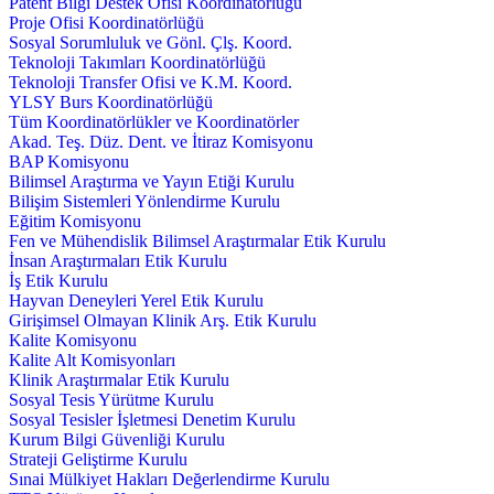
Patent Bilgi Destek Ofisi Koordinatörlüğü
Proje Ofisi Koordinatörlüğü
Sosyal Sorumluluk ve Gönl. Çlş. Koord.
Teknoloji Takımları Koordinatörlüğü
Teknoloji Transfer Ofisi ve K.M. Koord.
YLSY Burs Koordinatörlüğü
Tüm Koordinatörlükler ve Koordinatörler
Akad. Teş. Düz. Dent. ve İtiraz Komisyonu
BAP Komisyonu
Bilimsel Araştırma ve Yayın Etiği Kurulu
Bilişim Sistemleri Yönlendirme Kurulu
Eğitim Komisyonu
Fen ve Mühendislik Bilimsel Araştırmalar Etik Kurulu
İnsan Araştırmaları Etik Kurulu
İş Etik Kurulu
Hayvan Deneyleri Yerel Etik Kurulu
Girişimsel Olmayan Klinik Arş. Etik Kurulu
Kalite Komisyonu
Kalite Alt Komisyonları
Klinik Araştırmalar Etik Kurulu
Sosyal Tesis Yürütme Kurulu
Sosyal Tesisler İşletmesi Denetim Kurulu
Kurum Bilgi Güvenliği Kurulu
Strateji Geliştirme Kurulu
Sınai Mülkiyet Hakları Değerlendirme Kurulu