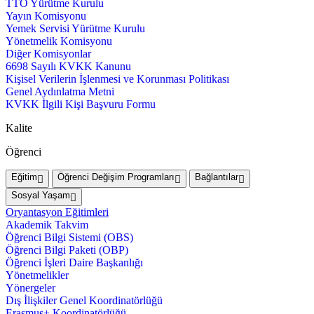
TTO Yürütme Kurulu
Yayın Komisyonu
Yemek Servisi Yürütme Kurulu
Yönetmelik Komisyonu
Diğer Komisyonlar
6698 Sayılı KVKK Kanunu
Kişisel Verilerin İşlenmesi ve Korunması Politikası
Genel Aydınlatma Metni
KVKK İlgili Kişi Başvuru Formu
Kalite
Öğrenci
Eğitim
Öğrenci Değişim Programları
Bağlantılar
Sosyal Yaşam
Oryantasyon Eğitimleri
Akademik Takvim
Öğrenci Bilgi Sistemi (OBS)
Öğrenci Bilgi Paketi (OBP)
Öğrenci İşleri Daire Başkanlığı
Yönetmelikler
Yönergeler
Dış İlişkiler Genel Koordinatörlüğü
Erasmus+ Koordinatörlüğü