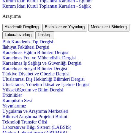
Kurum İdari Kurul Toplantısı Kararları - Eğitim
Kurum İdari Kurul Toplantısı Kararları - Sağlık
Araştırma
Akademik Dergiler
Etkinlikler ve Yayınlar
Merkezler / Birimler
Laboratuvarlar
Linkler
Batı Karadeniz Tıp Dergisi
İlahiyat Fakültesi Dergisi
Karaelmas Eğitim Bilimleri Dergisi
Karaelmas Fen ve Mühendislik Dergisi
Karaelmas İş Sağlığı ve Güvenliği Dergisi
Karaelmas Sosyal Bilimler Dergisi
Türkiye Diyabet ve Obezite Dergisi
Uluslararası Diş Hekimliği Bilimleri Dergisi
Uluslararası Yönetim İktisat ve İşletme Dergisi
Yükseköğretim ve Bilim Dergisi
Etkinlikler
Kampüsün Sesi
Yayınlarımız
Uygulama ve Araştırma Merkezleri
Bilimsel Araştırma Projeleri Birimi
Teknoloji Transfer Ofisi
Laboratuvar Bilgi Sistemi (LABSİS)
Merkez Laboratuvaru (ARTMER)