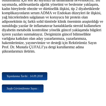
bulunmamız için son iki sayımızı da tamamlama hevesindeyiz. Bu
sayımızda, adölesanlarda ağırlık yönetimi ve beslenme yaklaşımı,
kadın bireylerde obezite ve dürtüsellik ilişkisi, tip 2 diyabetiklerde
komplikasyonların serum ADMA ve Endokan düzeyleri ile ilişkisi,
yağ hücrelerinden salgılanan ve koruyucu bir protein olan
adiponektinin üç farklı solid tümörde klinik öneminin araştırıldığı ve
sunulduğu yazılar ile inflamatuvar hastalıklarda steroid kullanırken
diyabetin metabolik kontrolüne yönelik güncel yaklaşımda bilgileri
içeren yazıları sunmaktayız. Dergimizin güncel bilimsellikte
varlığına katkıları olan aday yazarlarımıza, yazarlarımıza,
hakemlerimize, yayınevimize ve desteği için Rektörümüz Sayın
Prof. Dr. Mustafa ÇUFALI’ya dergi kurullarımız adına
şükranlarımızı iletirim.
Yayınlanma Tarihi : 14.09.2018
Sayfa Görüntülenme Sayısı :