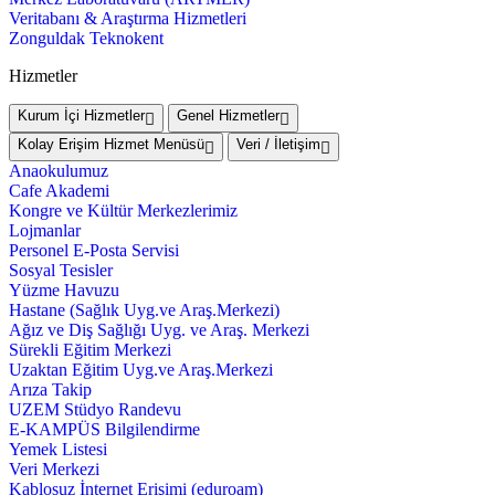
Veritabanı & Araştırma Hizmetleri
Zonguldak Teknokent
Hizmetler
Kurum İçi Hizmetler
Genel Hizmetler
Kolay Erişim Hizmet Menüsü
Veri / İletişim
Anaokulumuz
Cafe Akademi
Kongre ve Kültür Merkezlerimiz
Lojmanlar
Personel E-Posta Servisi
Sosyal Tesisler
Yüzme Havuzu
Hastane (Sağlık Uyg.ve Araş.Merkezi)
Ağız ve Diş Sağlığı Uyg. ve Araş. Merkezi
Sürekli Eğitim Merkezi
Uzaktan Eğitim Uyg.ve Araş.Merkezi
Arıza Takip
UZEM Stüdyo Randevu
E-KAMPÜS Bilgilendirme
Yemek Listesi
Veri Merkezi
Kablosuz İnternet Erişimi (eduroam)