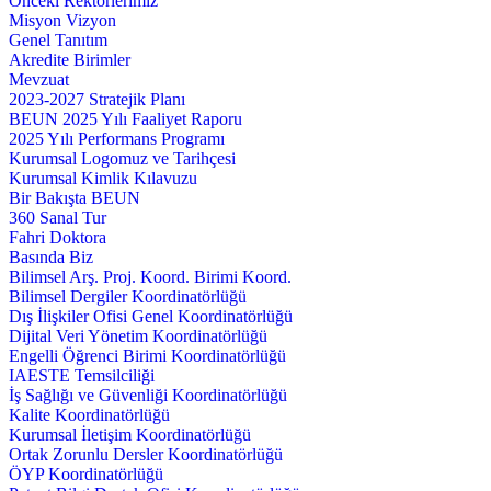
Önceki Rektörlerimiz
Misyon Vizyon
Genel Tanıtım
Akredite Birimler
Mevzuat
2023-2027 Stratejik Planı
BEUN 2025 Yılı Faaliyet Raporu
2025 Yılı Performans Programı
Kurumsal Logomuz ve Tarihçesi
Kurumsal Kimlik Kılavuzu
Bir Bakışta BEUN
360 Sanal Tur
Fahri Doktora
Basında Biz
Bilimsel Arş. Proj. Koord. Birimi Koord.
Bilimsel Dergiler Koordinatörlüğü
Dış İlişkiler Ofisi Genel Koordinatörlüğü
Dijital Veri Yönetim Koordinatörlüğü
Engelli Öğrenci Birimi Koordinatörlüğü
IAESTE Temsilciliği
İş Sağlığı ve Güvenliği Koordinatörlüğü
Kalite Koordinatörlüğü
Kurumsal İletişim Koordinatörlüğü
Ortak Zorunlu Dersler Koordinatörlüğü
ÖYP Koordinatörlüğü