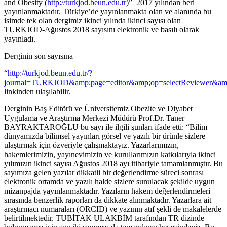
and Obesity (
http://turkjod.beun.edu.tr
)” 2017 yılından beri
yayınlanmaktadır. Türkiye’de yayınlanmakta olan ve alanında bu
isimde tek olan dergimiz ikinci yılında ikinci sayısı olan
TURKJOD-Ağustos 2018 sayısını elektronik ve basılı olarak
yayınladı.
Derginin son sayısına
“
http://turkjod.beun.edu.tr/?
journal=TURKJOD&amp;page=editor&amp;op=selectReviewer&
linkinden ulaşılabilir.
Derginin Baş Editörü ve Üniversitemiz Obezite ve Diyabet
Uygulama ve Araştırma Merkezi Müdürü Prof.Dr. Taner
BAYRAKTAROĞLU bu sayı ile ilgili şunları ifade etti: “Bilim
dünyamızda bilimsel yayınları görsel ve yazılı bir ürünle sizlere
ulaştırmak için özveriyle çalışmaktayız. Yazarlarımızın,
hakemlerimizin, yayınevimizin ve kurullarımızın katkılarıyla ikinci
yılımızın ikinci sayısı Ağustos 2018 ayı itibariyle tamamlanmıştır. Bu
sayımıza gelen yazılar dikkatli bir değerlendirme süreci sonrası
elektronik ortamda ve yazılı halde sizlere sunulacak şekilde uygun
mizanpajda yayınlanmaktadır. Yazıların hakem değerlendirmeleri
sırasında benzerlik raporları da dikkate alınmaktadır. Yazarlara ait
araştırmacı numaraları (ORCID) ve yazının atıf şekli de makalelerde
belirtilmektedir. TUBİTAK ULAKBİM tarafından TR dizinde