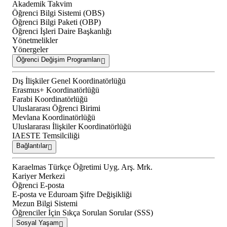
Akademik Takvim
Öğrenci Bilgi Sistemi (OBS)
Öğrenci Bilgi Paketi (OBP)
Öğrenci İşleri Daire Başkanlığı
Yönetmelikler
Yönergeler
Öğrenci Değişim Programları
Dış İlişkiler Genel Koordinatörlüğü
Erasmus+ Koordinatörlüğü
Farabi Koordinatörlüğü
Uluslararası Öğrenci Birimi
Mevlana Koordinatörlüğü
Uluslararası İlişkiler Koordinatörlüğü
IAESTE Temsilciliği
Bağlantılar
Karaelmas Türkçe Öğretimi Uyg. Arş. Mrk.
Kariyer Merkezi
Öğrenci E-posta
E-posta ve Eduroam Şifre Değişikliği
Mezun Bilgi Sistemi
Öğrenciler İçin Sıkça Sorulan Sorular (SSS)
Sosyal Yaşam