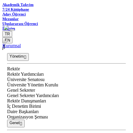
Akademik Takvim
7/24 Kütüphane
Aday Öğrenci
Mezunlar
Uluslararası Öğrenci
İletişim
TR
EN
Kurumsal
Yönetim
Rektör
Rektör Yardımcıları
Üniversite Senatosu
Üniversite Yönetim Kurulu
Genel Sekreter
Genel Sekreter Yardımcıları
Rektör Danışmanları
İç Denetim Birimi
Daire Başkanları
Organizasyon Şeması
Genel