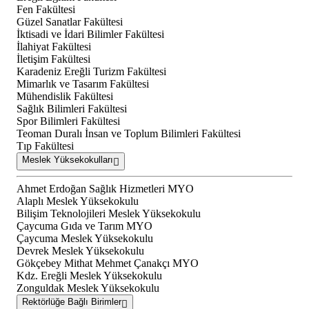
Fen Fakültesi
Güzel Sanatlar Fakültesi
İktisadi ve İdari Bilimler Fakültesi
İlahiyat Fakültesi
İletişim Fakültesi
Karadeniz Ereğli Turizm Fakültesi
Mimarlık ve Tasarım Fakültesi
Mühendislik Fakültesi
Sağlık Bilimleri Fakültesi
Spor Bilimleri Fakültesi
Teoman Duralı İnsan ve Toplum Bilimleri Fakültesi
Tıp Fakültesi
Meslek Yüksekokulları
Ahmet Erdoğan Sağlık Hizmetleri MYO
Alaplı Meslek Yüksekokulu
Bilişim Teknolojileri Meslek Yüksekokulu
Çaycuma Gıda ve Tarım MYO
Çaycuma Meslek Yüksekokulu
Devrek Meslek Yüksekokulu
Gökçebey Mithat Mehmet Çanakçı MYO
Kdz. Ereğli Meslek Yüksekokulu
Zonguldak Meslek Yüksekokulu
Rektörlüğe Bağlı Birimler