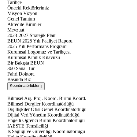
Tarihçe
Önceki Rektörlerimiz
Misyon Vizyon
Genel Tanıtım
Akredite Birimler
Mevzuat
2023-2027 Stratejik Planı
BEUN 2025 Yılı Faaliyet Raporu
2025 Yılı Performans Programı
Kurumsal Logomuz ve Tarihçesi
Kurumsal Kimlik Kılavuzu
Bir Bakışta BEUN
360 Sanal Tur
Fahri Doktora
Basında Biz
Koordinatörlükler
Bilimsel Arş. Proj. Koord. Birimi Koord.
Bilimsel Dergiler Koordinatörlüğü
Dış İlişkiler Ofisi Genel Koordinatörlüğü
Dijital Veri Yönetim Koordinatörlüğü
Engelli Öğrenci Birimi Koordinatörlüğü
IAESTE Temsilciliği
İş Sağlığı ve Güvenliği Koordinatörlüğü
Kalite Koordinatörlüğü