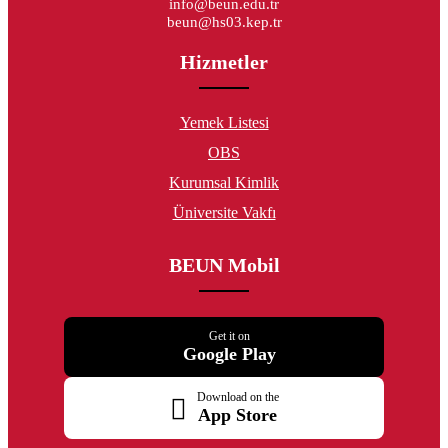
info@beun.edu.tr
beun@hs03.kep.tr
Hizmetler
Yemek Listesi
OBS
Kurumsal Kimlik
Üniversite Vakfı
BEUN Mobil
Get it on
Google Play
Download on the
App Store