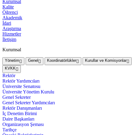
Kurumsal
Kalite
Öğrenci
Akademik
İdari
Araştırma
Hizmetler
İletişim
Kurumsal
Yönetim
Genel
Koordinatörlükler
Kurullar ve Komisyonlar
KVKK
Rektör
Rektör Yardımcıları
Üniversite Senatosu
Üniversite Yönetim Kurulu
Genel Sekreter
Genel Sekreter Yardımcıları
Rektör Danışmanları
İç Denetim Birimi
Daire Başkanları
Organizasyon Şeması
Tarihçe