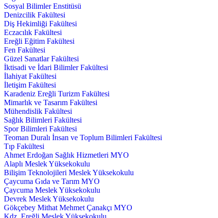
Sosyal Bilimler Enstitüsü
Denizcilik Fakültesi
Diş Hekimliği Fakültesi
Eczacılık Fakültesi
Ereğli Eğitim Fakültesi
Fen Fakültesi
Güzel Sanatlar Fakültesi
İktisadi ve İdari Bilimler Fakültesi
İlahiyat Fakültesi
İletişim Fakültesi
Karadeniz Ereğli Turizm Fakültesi
Mimarlık ve Tasarım Fakültesi
Mühendislik Fakültesi
Sağlık Bilimleri Fakültesi
Spor Bilimleri Fakültesi
Teoman Duralı İnsan ve Toplum Bilimleri Fakültesi
Tıp Fakültesi
Ahmet Erdoğan Sağlık Hizmetleri MYO
Alaplı Meslek Yüksekokulu
Bilişim Teknolojileri Meslek Yüksekokulu
Çaycuma Gıda ve Tarım MYO
Çaycuma Meslek Yüksekokulu
Devrek Meslek Yüksekokulu
Gökçebey Mithat Mehmet Çanakçı MYO
Kdz. Ereğli Meslek Yüksekokulu