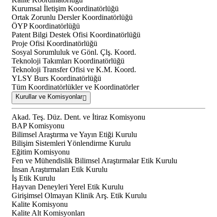
Kurumsal İletişim Koordinatörlüğü
Ortak Zorunlu Dersler Koordinatörlüğü
ÖYP Koordinatörlüğü
Patent Bilgi Destek Ofisi Koordinatörlüğü
Proje Ofisi Koordinatörlüğü
Sosyal Sorumluluk ve Gönl. Çlş. Koord.
Teknoloji Takımları Koordinatörlüğü
Teknoloji Transfer Ofisi ve K.M. Koord.
YLSY Burs Koordinatörlüğü
Tüm Koordinatörlükler ve Koordinatörler
Kurullar ve Komisyonlar
Akad. Teş. Düz. Dent. ve İtiraz Komisyonu
BAP Komisyonu
Bilimsel Araştırma ve Yayın Etiği Kurulu
Bilişim Sistemleri Yönlendirme Kurulu
Eğitim Komisyonu
Fen ve Mühendislik Bilimsel Araştırmalar Etik Kurulu
İnsan Araştırmaları Etik Kurulu
İş Etik Kurulu
Hayvan Deneyleri Yerel Etik Kurulu
Girişimsel Olmayan Klinik Arş. Etik Kurulu
Kalite Komisyonu
Kalite Alt Komisyonları