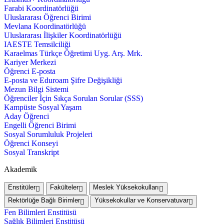
Farabi Koordinatörlüğü
Uluslararası Öğrenci Birimi
Mevlana Koordinatörlüğü
Uluslararası İlişkiler Koordinatörlüğü
IAESTE Temsilciliği
Karaelmas Türkçe Öğretimi Uyg. Arş. Mrk.
Kariyer Merkezi
Öğrenci E-posta
E-posta ve Eduroam Şifre Değişikliği
Mezun Bilgi Sistemi
Öğrenciler İçin Sıkça Sorulan Sorular (SSS)
Kampüste Sosyal Yaşam
Aday Öğrenci
Engelli Öğrenci Birimi
Sosyal Sorumluluk Projeleri
Öğrenci Konseyi
Sosyal Transkript
Akademik
Enstitüler
Fakülteler
Meslek Yüksekokulları
Rektörlüğe Bağlı Birimler
Yüksekokullar ve Konservatuvar
Fen Bilimleri Enstitüsü
Sağlık Bilimleri Enstitüsü