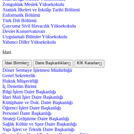
Zonguldak Meslek Yüksekokulu
Atatürk İlkeleri ve İnkılâp Tarihi Bölümü
Enformatik Bölümü
Türk Dili Bölümü
Çaycuma Sivil Havacılık Yüksekokulu
Devlet Konservatuvarı
Uygulamalı Bilimler Yüksekokulu
Yabancı Diller Yüksekokulu
İdari
İdari Birimler
Daire Başkanlıkları
KİK Kararları
Döner Sermaye İşletmesi Müdürlüğü
Genel Sekreterlik
Hukuk Müşavirliği
İç Denetim Birimi
Bilgi İşlem Daire Başkanlığı
İdari Mali İşler Daire Başkanlığı
Kütüphane ve Dok. Daire Başkanlığı
Öğrenci İşleri Daire Başkanlığı
Personel Daire Başkanlığı
Strateji Geliştirme Daire Başkanlığı
Sağlık Kültür ve Spor Daire Başkanlığı
Yapı İşleri ve Teknik Daire Başkanlığı